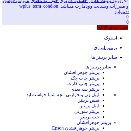
ورود و ثبت نام در حساب کاربری خود ، به معنای پذیرش قوانین
و مقررات وبسایت وودمارت میباشد. wplus_term_condion
0
موارد
0
0
دسته بندی کالاها
استوک
پرینتر لیزری
سایر پرینتر ها
سایر پرینتر ها
پرینتر جوهر افشان
پرینتر چاپ چک
پرینتر چاپ کارت
پرینتر سه بعدی
لیبل زن و حرارتی
آنچه شما خواسته اید
فیش پرینتر
لیبل پرینتر
پرینتر سوزنی
جت پرینتر
پرینتر جوهرافشان
پرینتر جوهرافشان Epson