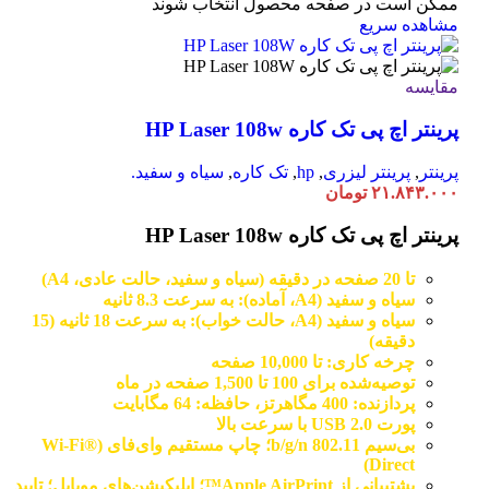
ممکن است در صفحه محصول انتخاب شوند
مشاهده سریع
مقایسه
پرینتر اچ پی تک کاره HP Laser 108w
پرینتر
,
پرینتر لیزری
,
hp
,
تک کاره
,
سیاه و سفید.
۲۱.۸۴۳.۰۰۰
تومان
پرینتر اچ پی تک کاره HP Laser 108w
تا 20 صفحه در دقیقه (سیاه و سفید، حالت عادی، A4)
سیاه و سفید (A4، آماده): به سرعت 8.3 ثانیه
سیاه و سفید (A4، حالت خواب): به سرعت 18 ثانیه (15
دقیقه)
چرخه کاری: تا 10,000 صفحه
توصیه‌شده برای 100 تا 1,500 صفحه در ماه
پردازنده: 400 مگاهرتز، حافظه: 64 مگابایت
پورت USB 2.0 با سرعت بالا
بی‌سیم 802.11 b/g/n؛ چاپ مستقیم وای‌فای (Wi-Fi®
Direct)
پشتیبانی از Apple AirPrint™؛ اپلیکیشن‌های موبایل؛ تایید