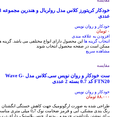
مقایسه
خودکار کریتورز کلاس مدل ر
عددی
خودکار و روان نویس
۰
تومان
افزودن به علاقه مندی
انتخاب گزینه ها
این محصول دارای انواع مختلفی می باشد. گزینه ه
ممکن است در صفحه محصول انتخاب شوند
مشاهده سریع
مقایسه
ست خودکار و روان نویس سی.کلاس مدل Wave G-
FTN20 کد 0.7 بسته 2 عددی
خودکار و روان نویس
۸۸.۰۰۰
تومان
طراحی شده به صورت ارگونومیک جهت کاهش خستگی انگشتان
رنگ بندی مشکی، آبی و قرمز ضخامت نوک 0٫7 میلی متری م
برای نوشتن یادداشت، جزوه و ...بدنه از جنس پلاستیک، دارای درب