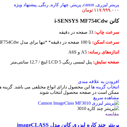
پرینتر لیزری
,
canon
,
پرینتر
,
چهار کاره
,
رنگی
,
پیشنهاد ویژه
۱۱۷.۹۹۹.۰۰۰
تومان
کانن i-SENSYS MF754Cdw
سرعت چاپ:
33 صفحه در دقیقه
سرعت اسکن:
تا 100 صفحه در دقیقه* *تنها برای مدل MF754Cdw
اندازه‌های رسانه:
A5 و A6S
صفحه نمایش:
پنل لمسی رنگی LCD 5 اینچ / 12.7 سانتی‌متر
افزودن به علاقه مندی
انتخاب گزینه ها
این محصول دارای انواع مختلفی می باشد. گزینه ه
ممکن است در صفحه محصول انتخاب شوند
مشاهده سریع
مقایسه
پرینتر چند کاره لیزری کانن مدل imageCLASS