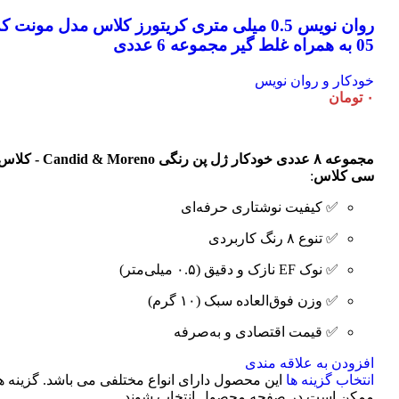
روان نویس 0.5 میلی متری کریتورز کلاس مدل مونت ک
05 به همراه غلط گیر مجموعه 6 عددی
خودکار و روان نویس
۰
تومان
مجموعه ۸ عددی خودکار ژل پن رنگی Candid & Moreno - ک
سی کلاس
:
✅ کیفیت نوشتاری حرفه‌ای
✅ تنوع ۸ رنگ کاربردی
✅ نوک EF نازک و دقیق (۰.۵ میلی‌متر)
✅ وزن فوق‌العاده سبک (۱۰ گرم)
✅ قیمت اقتصادی و به‌صرفه
افزودن به علاقه مندی
انتخاب گزینه ها
این محصول دارای انواع مختلفی می باشد. گزینه ه
ممکن است در صفحه محصول انتخاب شوند