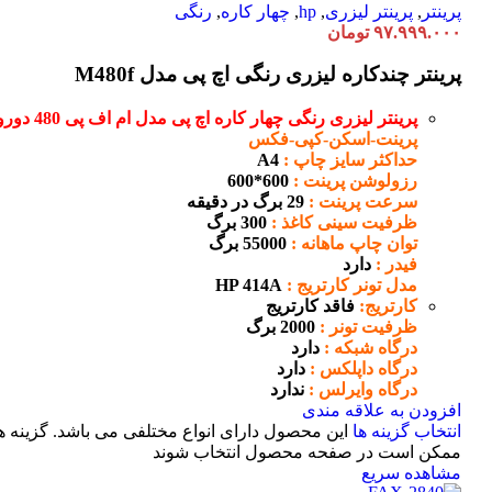
پرینتر
,
پرینتر لیزری
,
hp
,
چهار کاره
,
رنگی
۹۷.۹۹۹.۰۰۰
تومان
پرینتر چندکاره لیزری رنگی اچ پی مدل M480f
پرینتر لیزری رنگی چهار کاره اچ پی مدل ام اف پی 480 دورو
پرینت-اسکن-کپی-فکس
حداکثر سایز چاپ :
A4
رزولوشن پرینت :
600*600
سرعت پرینت :
29 برگ در دقیقه
ظرفیت سینی کاغذ :
300 برگ
توان چاپ ماهانه :
55000 برگ
فیدر :
دارد
مدل تونر کارتریج :
HP 414A
کارتریج:
فاقد کارتریج
ظرفیت تونر :
2000 برگ
درگاه شبکه :
دارد
درگاه داپلکس :
دارد
درگاه وایرلس :
ندارد
افزودن به علاقه مندی
انتخاب گزینه ها
این محصول دارای انواع مختلفی می باشد. گزینه ه
ممکن است در صفحه محصول انتخاب شوند
مشاهده سریع