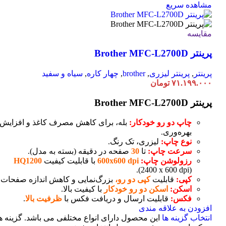
مشاهده سریع
مقایسه
پرینتر Brother MFC-L2700D
پرینتر
,
پرینتر لیزری
,
brother
,
چهار کاره
,
سیاه و سفید
۷۱.۱۹۹.۰۰۰
تومان
پرینتر Brother MFC-L2700D
چاپ دو رو خودکار:
بله، برای کاهش مصرف کاغذ و افزایش
بهره‌وری.
نوع چاپ:
لیزری، تک رنگ.
سرعت چاپ:
تا
30
صفحه در دقیقه (بسته به مدل).
رزولوشن چاپ:
600x600 dpi
با قابلیت کیفیت
HQ1200
(2400 x 600 dpi).
کپی:
قابلیت
کپی دو رو،
بزرگ‌نمایی و کاهش اندازه صفحات.
اسکن:
اسکن دو رو خودکار
با کیفیت بالا.
فکس:
قابلیت ارسال و دریافت فکس با
ظرفیت بالا
.
افزودن به علاقه مندی
انتخاب گزینه ها
این محصول دارای انواع مختلفی می باشد. گزینه ه