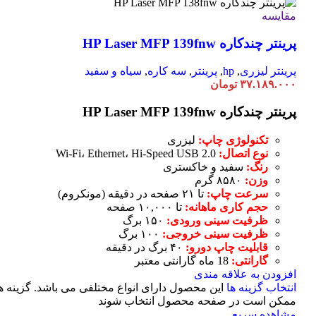
مقایسه
پرینتر چندکاره HP Laser MFP 139fnw
پرینتر لیزری
,
hp
,
پرینتر
,
سه کاره
,
سیاه و سفید
۳۷.۱۸۹.۰۰۰
تومان
پرینتر چندکاره HP Laser MFP 139fnw
تکنولوژی چاپ:
لیزری
نوع اتصال:
Wi-Fi، Ethernet، Hi-Speed USB 2.0
رنگ:
سفید و خاکستری
وزن:
۸۵۸۰ گرم
سرعت چاپ:
تا ۲۱ صفحه در دقیقه (مونکروم)
حجم کاری ماهانه:
تا ۱۰,۰۰۰ صفحه
ظرفیت سینی ورودی:
۱۵۰ برگ
ظرفیت سینی خروجی:
۱۰۰ برگ
قابلیت چاپ دورو:
۴۰ برگ در دقیقه
گارانتی:
18 ماه گارانتی معتبر
افزودن به علاقه مندی
انتخاب گزینه ها
این محصول دارای انواع مختلفی می باشد. گزینه ه
ممکن است در صفحه محصول انتخاب شوند
مشاهده سریع