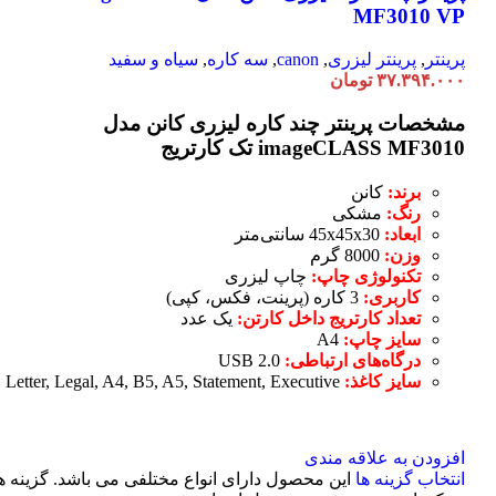
MF3010 VP
پرینتر
,
پرینتر لیزری
,
canon
,
سه کاره
,
سیاه و سفید
۳۷.۳۹۴.۰۰۰
تومان
مشخصات پرینتر چند کاره لیزری کانن مدل
imageCLASS MF3010 تک کارتریج
برند:
کانن
رنگ:
مشکی
ابعاد:
45x45x30 سانتی‌متر
وزن:
8000 گرم
تکنولوژی چاپ:
چاپ لیزری
کاربری:
3 کاره (پرینت، فکس، کپی)
تعداد کارتریج داخل کارتن:
یک عدد
سایز چاپ:
A4
درگاه‌های ارتباطی:
USB 2.0
سایز کاغذ:
Letter, Legal, A4, B5, A5, Statement, Executive
افزودن به علاقه مندی
انتخاب گزینه ها
این محصول دارای انواع مختلفی می باشد. گزینه ه