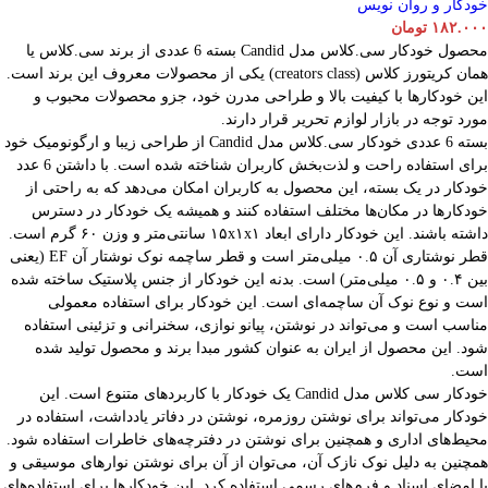
خودکار و روان نویس
۱۸۲.۰۰۰
تومان
محصول خودکار سی.کلاس مدل Candid بسته 6 عددی از برند سی.کلاس یا
همان کریتورز کلاس (creators class) یکی از محصولات معروف این برند است.
این خودکارها با کیفیت بالا و طراحی مدرن خود، جزو محصولات محبوب و
مورد توجه در بازار لوازم تحریر قرار دارند.
بسته 6 عددی خودکار سی.کلاس مدل Candid از طراحی زیبا و ارگونومیک خود
برای استفاده راحت و لذت‌بخش کاربران شناخته شده است. با داشتن 6 عدد
خودکار در یک بسته، این محصول به کاربران امکان می‌دهد که به راحتی از
خودکارها در مکان‌ها مختلف استفاده کنند و همیشه یک خودکار در دسترس
داشته باشند. این خودکار دارای ابعاد ۱۵x۱x۱ سانتی‌متر و وزن ۶۰ گرم است.
قطر نوشتاری آن ۰.۵ میلی‌متر است و قطر ساچمه نوک نوشتار آن EF (یعنی
بین ۰.۴ و ۰.۵ میلی‌متر) است. بدنه این خودکار از جنس پلاستیک ساخته شده
است و نوع نوک آن ساچمه‌ای است. این خودکار برای استفاده معمولی
مناسب است و می‌تواند در نوشتن، پیانو نوازی، سخنرانی و تزئینی استفاده
شود. این محصول از ایران به عنوان کشور مبدا برند و محصول تولید شده
است.
خودکار سی کلاس مدل Candid یک خودکار با کاربردهای متنوع است. این
خودکار می‌تواند برای نوشتن روزمره، نوشتن در دفاتر یادداشت، استفاده در
محیط‌های اداری و همچنین برای نوشتن در دفترچه‌های خاطرات استفاده شود.
همچنین به دلیل نوک نازک آن، می‌توان از آن برای نوشتن نوارهای موسیقی و
یا امضای اسناد و فرم‌های رسمی استفاده کرد. این خودکارها برای استفاده‌های