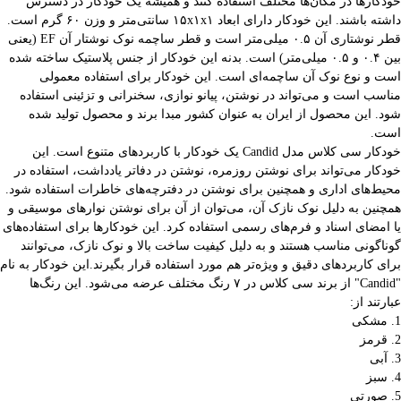
خودکارها در مکان‌ها مختلف استفاده کنند و همیشه یک خودکار در دسترس
داشته باشند. این خودکار دارای ابعاد ۱۵x۱x۱ سانتی‌متر و وزن ۶۰ گرم است.
قطر نوشتاری آن ۰.۵ میلی‌متر است و قطر ساچمه نوک نوشتار آن EF (یعنی
بین ۰.۴ و ۰.۵ میلی‌متر) است. بدنه این خودکار از جنس پلاستیک ساخته شده
است و نوع نوک آن ساچمه‌ای است. این خودکار برای استفاده معمولی
مناسب است و می‌تواند در نوشتن، پیانو نوازی، سخنرانی و تزئینی استفاده
شود. این محصول از ایران به عنوان کشور مبدا برند و محصول تولید شده
است.
خودکار سی کلاس مدل Candid یک خودکار با کاربردهای متنوع است. این
خودکار می‌تواند برای نوشتن روزمره، نوشتن در دفاتر یادداشت، استفاده در
محیط‌های اداری و همچنین برای نوشتن در دفترچه‌های خاطرات استفاده شود.
همچنین به دلیل نوک نازک آن، می‌توان از آن برای نوشتن نوارهای موسیقی و
یا امضای اسناد و فرم‌های رسمی استفاده کرد. این خودکارها برای استفاده‌های
گوناگونی مناسب هستند و به دلیل کیفیت ساخت بالا و نوک نازک، می‌توانند
برای کاربردهای دقیق و ویژه‌تر هم مورد استفاده قرار بگیرند.این خودکار به نام
"Candid" از برند سی کلاس در ۷ رنگ مختلف عرضه می‌شود. این رنگ‌ها
عبارتند از:
1. مشکی
2. قرمز
3. آبی
4. سبز
5. صورتی