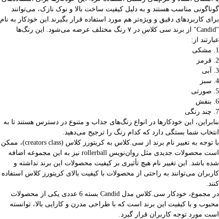
گوناگونی مناسب هستند و به دلیل کیفیت ساخت بالا و نوک نازک، می‌توانند
برای کاربردهای دقیق و ویژه‌تر هم مورد استفاده قرار بگیرند.این خودکار به نام
"Candid" از برند سی کلاس در ۷ رنگ مختلف عرضه می‌شود. این رنگ‌ها
عبارتند از:
1. مشکی
2. قرمز
3. آبی
4. سبز
5. صورتی
6. بنفش
7. چند رنگی
بنابراین، این خودکارها در انواع رنگ‌های جذاب و متنوع در دسترس هستند تا به
انتخاب شما بستگی دارد که کدام رنگ را ترجیح می‌دهید.
با توجه به تغییر نام برند از سی.کلاس به کریتورز کلاس (creators class)، ممکن
است محصولات جدیدی مثل روان‌نویس rollerball نیز به این مجموعه اضافه
شده باشد. این تغییر نام هیچ تأثیری بر کیفیت محصولات این برند نداشته و
کاربران می‌توانند به راحتی از محصولات با کیفیت بالای کریتورز کلاس استفاده
کنند.
در مجموع، خودکار سی.کلاس مدل Candid بسته 6 عددی یکی از محصولات
محبوب و با کیفیت این برند است که با طراحی مدرن و کارایی بالا، توانسته
است مورد توجه کاربران قرار گیرد.