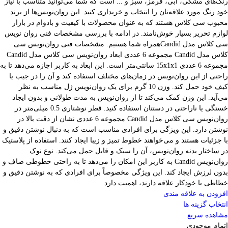
رنگ‌های مشکی، آبی، قرمز، سبز و ... است که شما می‌توانید متناسب با نیاز
خود رنگ مورد علاقه‌تان را انتخاب و خریداری کنید. این روان‌نویس‌ها از برند
محبوب سی کلاس هستند که به عنوان محصولات با کیفیت و بادوام در بازار
لوازم تحریر بسیار خوش‌نامند. در ادامه با بررسی مشخصات فنی روان نویس
سی کلاس مدل Candidهمراه شما هستیم. مشخصات فنی روان‌نویس سی
کلاس مدل Candid مجموعه 6 عددی ابعاد روان‌نویس سی کلاس مدل Candid
مجموعه 6 عددی 15x1x1 سانتی‌متر است. این ابعاد به کاربر اجازه می‌دهد تا به
راحتی از این روان‌نویس در زمان‌های مختلف استفاده کند و آن را در جیب یا
کیف خود حمل کند. وزن 10 گرم برای یک روان‌نویس ژل مناسب به نظر
می‌آید. این وزن کمک می‌کند تا از روان‌نویس به مدت طولانی و بدون ایجاد
خستگی یا ناراحتی در دستتان استفاده کنید. قطر نوشتاری 0.5 میلی‌متر در
روان‌نویس سی کلاس مدل Candid مجموعه 6 عددی نشان از دقت بالا در
نوشتن دارد. این ویژگی برای افرادی مناسب است که به دنبال نوشتن دقیق و
با جزئیات هستند و می‌خواهند خطوط تمیز و زیبا ایجاد کنند. استفاده از پلاستیک
در ساختار بدنه روان‌نویس، آن را سبک و قابل حمل می‌کند. نوع نوک
روان‌نویس Candid به کاربر این امکان را می‌دهد تا به راحتی خطوطی صاف و
بدون لرزش ایجاد کند. این ویژگی مخصوصاً برای افرادی که به نوشتن دقیق و
خطاطی با خودکار علاقه دارند، اهمیت دارد.
افزودن به علاقه مندی
انتخاب گزینه ها
مشاهده سریع
اتمام موجودی