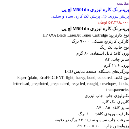
مقایسه
پرینتر تک کاره لیزری M501dn اچ پی
پرینتر لیزری
,
hp
,
پرینتر
,
تک کاره
,
سیاه و سفید.
۵۷.۴۹۸.۰۰۰
تومان
پرینتر تک کاره لیزری M501dn اچ پی
نوع کارتریج: HP ۸۷A Black LaserJet Toner Cartridge
کارکرد کارتریج مشکی: ۹۰۰۰ برگ
نوع چاپ: تک رنگ
وزن کاغذ قابل استفاده: ۸۰ گرم
سایز چاپ: A۴
وزن: ۱۱.۶ گرم
ویژگی‌های دستگاه: صفحه نمایش LCD
نوع کاغذ: Paper (plain, EcoFFICIENT, light, heavy, bond, coloured,
letterhead, preprinted, prepunched, recycled, rough), envelopes, labels,
transparencies
تکنولوژی چاپ: چاپ لیزری
کاربری: تک کاره
سایز کاغذ: A۴ - A۵
ظرفیت ورودی کاغذ: ۱۰۰ برگ
سرعت چاپ سیاه و سفید: ۴۳ برگ در دقیقه
رزولوشن چاپ: ۶۰۰ × ۶۰۰ dpi