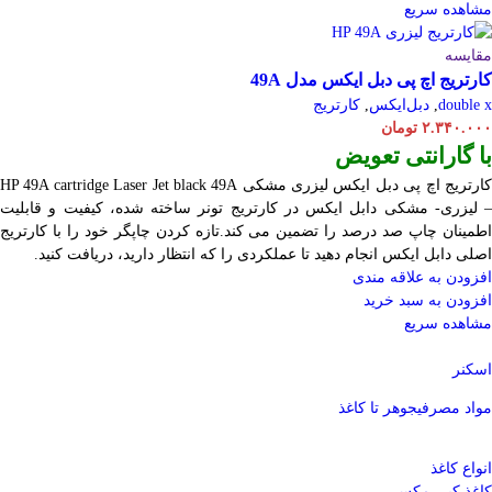
مشاهده سریع
مقایسه
کارتریج اچ پی دبل ایکس مدل 49A
double x
,
دبل‌ایکس
,
کارتریج
۲.۳۴۰.۰۰۰
تومان
با گارانتی تعویض
ارتریج اچ پی دبل ایکس لیزری مشکی HP 49A
Jet black 49A
cartridge Laser
– لیزری- مشکی دابل ایکس در کارتریج تونر ساخته شده، کیفیت و قابلیت
اطمینان چاپ صد درصد را تضمین می کند.تازه کردن چاپگر خود را با کارتریج
اصلی دابل ایکس انجام دهید تا عملکردی را که انتظار دارید، دریافت کنید.
افزودن به علاقه مندی
افزودن به سبد خرید
مشاهده سریع
اسکنر
مواد مصرفی
جوهر تا کاغذ
انواع کاغذ
کاغذ کپی مکس