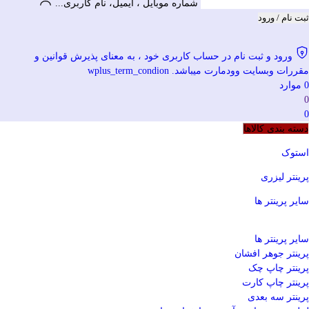
شماره موبایل ، ایمیل، نام کاربری...
ثبت نام / ورود
ورود و ثبت نام در حساب کاربری خود ، به معنای پذیرش قوانین و
مقررات وبسایت وودمارت میباشد. wplus_term_condion
0
موارد
0
0
دسته بندی کالاها
استوک
پرینتر لیزری
سایر پرینتر ها
سایر پرینتر ها
پرینتر جوهر افشان
پرینتر چاپ چک
پرینتر چاپ کارت
پرینتر سه بعدی