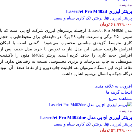
مقایسه
پرینتر لیزری LaserJet Pro M402d
پرینتر لیزری
,
hp
,
پرینتر
,
تک کاره
,
سیاه و سفید.
۶۱.۹۷۹.۰۰۰
تومان
مدل LaserJet Pro M402d، ازجمله پرینترهای لیزری شرکت اچ پی است که با
سینی ۲۵۰ برگی و سرعت چاپ ۳۸ برگ در دقیقه‌ای برای محیط‌هایی با حجم
کاری متوسط گزینه‌ی مناسبی محسوب می‌شود؛ گفتنی است با امکان
افزایش ظرفیت سینی، این مدل نیاز به تعویض یا خرید مدل جدید، پس از
افزایش حجم کاری را حذف کرده است. پرینتر M402d متون را باکیفیت
متوسطی به چاپ می‌رساند و برتری محسوسی نسبت به رقیبانش ندارد. از
نقاط قوت این دستگاه می‌توان به، قابلیت چاپ دورو و از نقاط ضعف آن، نبود
درگاه شبکه و اتصال بی‌سیم اشاره داشت.
افزودن به علاقه مندی
انتخاب گزینه ها
مشاهده سریع
مقایسه
پرینتر لیزری اچ پی مدل LaserJet Pro M402dne
پرینتر لیزری
,
hp
,
پرینتر
,
تک کاره
,
سیاه و سفید.
۵۲.۴۹۹.۰۰۰
تومان