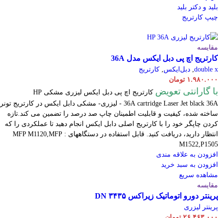
بلید و دکتر بلید
چیپ کارتریج
مقایسه
کارتریج اچ پی دبل ایکس مدل 36A
double x
,
دبل‌ایکس
,
کارتریج
۱.۹۸۰.۰۰۰
تومان
با گارانتی تعویض
کارتریج اچ پی دبل ایکس لیزری مشکی HP
cartridge Laser
36A
Jet black 36A - لیزری- مشکی دابل ایکس در کارتریج تونر
ساخته شده، کیفیت و قابلیت اطمینان چاپ صد درصد را تضمین می کند.تازه
کردن چاپگر خود را با کارتریج اصلی دابل ایکس انجام دهید تا عملکردی را که
انتظار دارید، دریافت کنید. قابل استفاده در دستگاههای : MFP M1120,MFP
M1522,P1505
افزودن به علاقه مندی
افزودن به سبد خرید
مشاهده سریع
مقایسه
پرینتر دورو اتوماتیک زیراکس DN ۳۴۳۵
پرینتر لیزری
۲۶.۴۶۳.۰۰۰
تومان