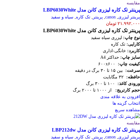
مقایسه
پرینتر تک کاره لیزری کانن مدل LBP6030White
پرینتر لیزری
,
canon
,
پرینتر
,
تک کاره
,
سیاه و سفید
۲۱.۹۹۲.۰۰۰
تومان
پرینتر تک کاره لیزری کانن مدل LBP6030White
نوع چاپ:
لیزری سیاه سفید
کارایی:
تک کاره
کاربرد:
خانگی-اداری
سایز چاپ:
حداکثر A4
کیفیت چاپ:
۶۰۰x۶۰۰
سرعت:
بین ۱۵ تا ۳۰ برگ در دقیقه
حافظه:
۳۲ مگابایت
ورودی کاغذ:
۱۰۰ تا ۳۰۰ برگ
حجم کارتریج:
از ۱۰۰۰ تا ۲۰۰۰ برگ
افزودن به علاقه مندی
انتخاب گزینه ها
مشاهده سریع
مقایسه
پرینتر تک کاره لیزری کانن مدل LBP212dw
پرینتر لیزری
,
canon
,
پرینتر
,
تک کاره
,
سیاه و سفید