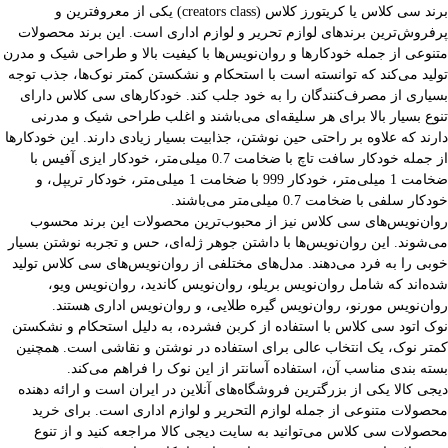
برند سی کلاس یا کریتورز کلاس (creators class) یکی از معروفترین و
پرفروش‌ترین برندهای لوازم تحریر و لوازم اداری است. این برند محصولات
متنوعی از جمله خودکارها و روان‌نویس‌ها با کیفیت بالا و طراحی شیک و مدرن
تولید می‌کند که توانسته است با استحکام و نشکستن کمتر نوک‌ها، جذب توجه
بسیاری از مصرف‌کنندگان را به خود جلب کند. خودکارهای سی کلاس دارای
تنوع بسیار بالا برای هر سلیقه‌ای می‌باشند و اغلب طراحی شیک و مدرنی
دارند که علاوه بر راحتی حین نوشتن، جذابیت بسیار زیادی دارند. این خودکارها
از جمله خودکار سافت تاچ با ضخامت 0.7 میلی‌متر، خودکار ایزی آفیس با
ضخامت 1 میلی‌متر، خودکار 999 با ضخامت 1 میلی‌متر، خودکار تریپل، و
خودکار سلفی با ضخامت 0.7 میلی‌متر می‌باشند.
روان‌نویس‌های سی کلاس نیز از محبوب‌ترین محصولات این برند محسوب
می‌شوند. این روان‌نویس‌ها با داشتن جوهر ژله‌ای، حس و تجربه نوشتن بسیار
خوبی را به فرد می‌دهند. مدل‌های مختلفی از روان‌نویس‌های سی کلاس تولید
شده‌اند که شامل روان‌نویس بریلو، روان‌نویس کاندید، روان‌نویس ویو،
روان‌نویس مورنو، روان‌نویس گیره طلایی، و روان‌نویس اداری هستند.
نوک اتود سی کلاس با استفاده از کربن فشرده، به دلیل استحکام و نشکستن
کمتر نوک، یک انتخاب عالی برای استفاده در نوشتن و نقاشی است. همچنین
بسته بندی مناسب آن، استفاده آسانتر از این نوک را فراهم می‌کند.
دیجی کالا یکی از بزرگترین فروشگاه‌های آنلاین در ایران است و ارائه دهنده
محصولات متنوعی از جمله لوازم التحریر و لوازم اداری است. برای خرید
محصولات سی کلاس می‌توانید به سایت دیجی کالا مراجعه کنید و از تنوع