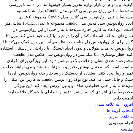
کیفیت و بادوام در بازار لوازم تحریر بسیار خوش‌نامند. در ادامه با بررسی
مشخصات فنی روان نویس سی کلاس مدل Candidهمراه شما هستیم.
مشخصات فنی روان‌نویس سی کلاس مدل Candid مجموعه 6 عددی
ابعاد روان‌نویس سی کلاس مدل Candid مجموعه 6 عددی 15x1x1 سانتی‌متر
است. این ابعاد به کاربر اجازه می‌دهد تا به راحتی از این روان‌نویس در
زمان‌های مختلف استفاده کند و آن را در جیب یا کیف خود حمل کند. وزن 10
گرم برای یک روان‌نویس ژل مناسب به نظر می‌آید. این وزن کمک می‌کند تا از
روان‌نویس به مدت طولانی و بدون ایجاد خستگی یا ناراحتی در دستتان استفاده
کنید. قطر نوشتاری 0.5 میلی‌متر در روان‌نویس سی کلاس مدل Candid
مجموعه 6 عددی نشان از دقت بالا در نوشتن دارد. این ویژگی برای افرادی
مناسب است که به دنبال نوشتن دقیق و با جزئیات هستند و می‌خواهند خطوط
تمیز و زیبا ایجاد کنند. استفاده از پلاستیک در ساختار بدنه روان‌نویس، آن را
سبک و قابل حمل می‌کند. نوع نوک روان‌نویس Candid به کاربر این امکان را
می‌دهد تا به راحتی خطوطی صاف و بدون لرزش ایجاد کند. این ویژگی
مخصوصاً برای افرادی که به نوشتن دقیق و خطاطی با خودکار علاقه دارند،
اهمیت دارد.
افزودن به علاقه مندی
انتخاب گزینه ها
مشاهده سریع
اتمام موجودی
مقایسه