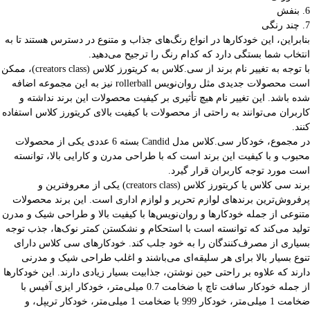
6. بنفش
7. چند رنگی
بنابراین، این خودکارها در انواع رنگ‌های جذاب و متنوع در دسترس هستند تا به
انتخاب شما بستگی دارد که کدام رنگ را ترجیح می‌دهید.
با توجه به تغییر نام برند از سی.کلاس به کریتورز کلاس (creators class)، ممکن
است محصولات جدیدی مثل روان‌نویس rollerball نیز به این مجموعه اضافه
شده باشد. این تغییر نام هیچ تأثیری بر کیفیت محصولات این برند نداشته و
کاربران می‌توانند به راحتی از محصولات با کیفیت بالای کریتورز کلاس استفاده
کنند.
در مجموع، خودکار سی.کلاس مدل Candid بسته 6 عددی یکی از محصولات
محبوب و با کیفیت این برند است که با طراحی مدرن و کارایی بالا، توانسته
است مورد توجه کاربران قرار گیرد.
برند سی کلاس یا کریتورز کلاس (creators class) یکی از معروفترین و
پرفروش‌ترین برندهای لوازم تحریر و لوازم اداری است. این برند محصولات
متنوعی از جمله خودکارها و روان‌نویس‌ها با کیفیت بالا و طراحی شیک و مدرن
تولید می‌کند که توانسته است با استحکام و نشکستن کمتر نوک‌ها، جذب توجه
بسیاری از مصرف‌کنندگان را به خود جلب کند. خودکارهای سی کلاس دارای
تنوع بسیار بالا برای هر سلیقه‌ای می‌باشند و اغلب طراحی شیک و مدرنی
دارند که علاوه بر راحتی حین نوشتن، جذابیت بسیار زیادی دارند. این خودکارها
از جمله خودکار سافت تاچ با ضخامت 0.7 میلی‌متر، خودکار ایزی آفیس با
ضخامت 1 میلی‌متر، خودکار 999 با ضخامت 1 میلی‌متر، خودکار تریپل، و