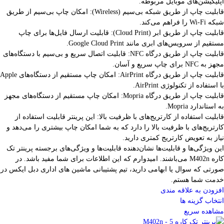
اپلیکیشن‌های موبایل مربوطه.
قابلیت چاپ از طریق شبکه بی‌سیم (Wireless): امکان چاپ بی‌سیم از طریق
شبکه Wi-Fi را فراهم می‌کند.
قابلیت چاپ از طریق ابر (Cloud Print): قابلیت ارسال فایل‌ها برای چاپ
مستقیم از سرویس‌های ابری مانند Google Cloud Print.
قابلیت چاپ از طریق درگاه NFC: قابلیت اتصال سریع و بی‌سیم با دستگاه‌های
مجهز به NFC برای چاپ سریع و آسان.
قابلیت چاپ از طریق درگاه AirPrint: امکان چاپ مستقیم از دستگاه‌های Apple
با استفاده از تکنولوژی AirPrint.
قابلیت چاپ از طریق درگاه Mopria: امکان چاپ مستقیم از دستگاه‌های مجهز
به استاندارد Mopria.
قابلیت استفاده از کارتریج‌های با ظرفیت بالا: این پرینتر قابلیت استفاده از
کارتریج‌های با ظرفیت بالا را دارد که به شما امکان چاپ بیشتری را می‌دهد و
نیاز به تعویض کارتریج کمتری دارید.
این ویژگی‌ها و قابلیت‌ها نشان‌دهنده قابلیت‌ها و ویژگی‌های برجسته پرینتر تک
کاره M402n می‌باشند. امیدوارم که این اطلاعات برای شما مفید باشد. در
صورتی که سوال یا ابهامی دارید، تیم پشتیبانی ماشین های اداری دبل ایکس در
خدمت شما هستم.
افزودن به علاقه مندی
انتخاب گزینه ها
مشاهده سریع