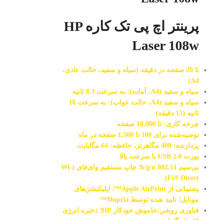
پرینتر اچ پی تک کاره HP
Laser 108w
تا 20 صفحه در دقیقه (سیاه و سفید، حالت عادی،
A4)
سیاه و سفید (A4، آماده): به سرعت 8.3 ثانیه
سیاه و سفید (A4، حالت خواب): به سرعت 18
ثانیه (15 دقیقه)
چرخه کاری: تا 10,000 صفحه
توصیه‌شده برای 100 تا 1,500 صفحه در ماه
پردازنده: 400 مگاهرتز، حافظه: 64 مگابایت
پورت USB 2.0 با سرعت بالا
بی‌سیم 802.11 b/g/n؛ چاپ مستقیم وای‌فای (Wi-
Fi® Direct)
پشتیبانی از Apple AirPrint™؛ اپلیکیشن‌های
موبایل؛ تایید شده توسط Mopria™
فناوری روشن/خاموش خودکار HP؛ ذخیره انرژی