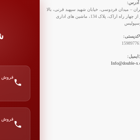
آدرس:
ران – میدان فردوسی، خیابان شهید سپهبد قرنی، بالا
تر از چهار راه اراک، پلاک 134، ماشین های اداری
سپولیس
ش
کدپستی:
15989776
ایمیل:
Info@double-x.
فروش
فروش