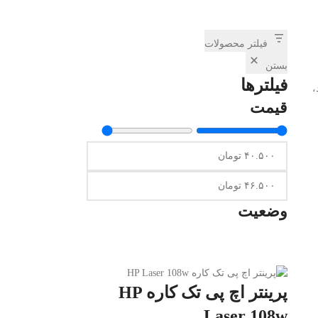
فیلتر محصولات
بستن
فیلترها
د،
قیمت
وضعیت
پرینتر اچ پی تک کاره HP
Laser 108w