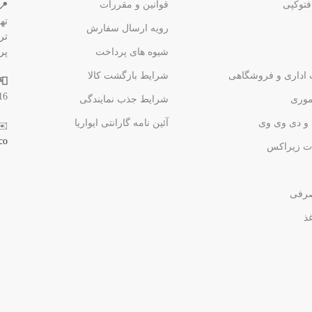
فتوکپی
قوانین و مقررات
📍
ته
رویه ارسال سفارش
شیوه های پرداخت
پر
 اداری و فروشگاهی
شرایط بازگشت کالا
📮
16
وری
شرایط جذب نمایندگی
و دی وی وی
آئین نامه گارانتی ایواریا
✉️
co
ت زیراکس
صرفی
غذ