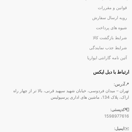
قوانین و مقررات
رویه ارسال سفارش
شیوه های پرداخت
شرایط بازگشت کالا
شرایط جذب نمایندگی
آئین نامه گارانتی ایواریا
ارتباط با دبل ایکس
📍آدرس:
تهران – میدان فردوسی، خیابان شهید سپهبد قرنی، بالا تر از چهار راه
اراک، پلاک 134، ماشین های اداری پرسپولیس
📮کدپستی:
1598977616
✉️
ایمیل: