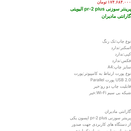
۱۷۴.۶۸۴.۰۰۰
تومان
پرینتر سوزنی pr-2 plus الیویتی
گارانتی مادیران
نوع چاپ:تک رنگ
اسکنر:ندارد
کپی:ندارد
فکس:ندارد
سایز چاپ:A4
نوع پورت ارتباط به کامپیوتر:پورت
USB 2.0 پورت Parallel
قابلیت چاپ دو رو:خیر
شبکه بی سیم Wi-Fi:خیر
گارانتی مادیران
پرینتر سوزنی pr-2 plus اپسون یکی
از دستگاه های کاربردی جهت صدور
فیش است.این پرینتر از تکنولوژی