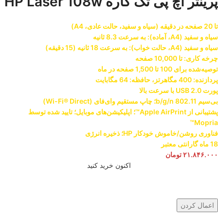
پرینتر اچ پی تک کاره HP Laser 108w
تا 20 صفحه در دقیقه (سیاه و سفید، حالت عادی، A4)
سیاه و سفید (A4، آماده): به سرعت 8.3 ثانیه
سیاه و سفید (A4، حالت خواب): به سرعت 18 ثانیه (15 دقیقه)
چرخه کاری: تا 10,000 صفحه
توصیه‌شده برای 100 تا 1,500 صفحه در ماه
پردازنده: 400 مگاهرتز، حافظه: 64 مگابایت
پورت USB 2.0 با سرعت بالا
بی‌سیم 802.11 b/g/n؛ چاپ مستقیم وای‌فای (Wi-Fi® Direct)
پشتیبانی از Apple AirPrint™؛ اپلیکیشن‌های موبایل؛ تایید شده توسط
Mopria™
فناوری روشن/خاموش خودکار HP؛ ذخیره انرژی
18 ماه گارانتی معتبر
۲۱.۸۴۶.۰۰۰
تومان
اکنون خرید کنید
اعمال کردن