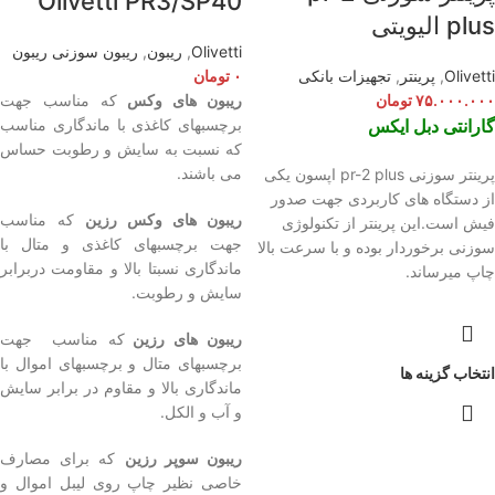
Olivetti PR3/SP40
plus الیویتی
Olivetti
,
ریبون
,
ریبون سوزنی ریبون
Olivetti
,
پرینتر
,
تجهیزات بانکی
۰
تومان
۷۵.۰۰۰.۰۰۰
تومان
ریبون های وکس
که مناسب جهت
گارانتی دبل ایکس
برچسبهای کاغذی با ماندگاری مناسب
که نسبت به سایش و رطوبت حساس
می باشند.
پرینتر سوزنی pr-2 plus اپسون یکی
از دستگاه های کاربردی جهت صدور
ریبون های وکس رزین
که مناسب
فیش است.این پرینتر از تکنولوژی
جهت برچسبهای کاغذی و متال با
سوزنی برخوردار بوده و با سرعت بالا
ماندگاری نسبتا بالا و مقاومت دربرابر
چاپ میرساند.
سایش و رطوبت.
ریبون های رزین
که مناسب جهت
برچسبهای متال و برچسبهای اموال با
انتخاب گزینه ها
ماندگاری بالا و مقاوم در برابر سایش
و آب و الکل.
ریبون سوپر رزین
که برای مصارف
خاصی نظیر چاپ روی لیبل اموال و