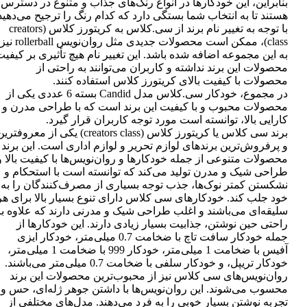
بنابراین، این خودکارها در انواع رنگ‌های جذاب و متنوع در دسترس
هستند تا به انتخاب شما بستگی دارد که کدام رنگ را ترجیح می‌دهید
با توجه به تغییر نام برند از سی.کلاس به کریتورز کلاس (creators
class)، ممکن است محصولات جدیدی مثل روان‌نویس rollerball نیز
به این مجموعه اضافه شده باشد. این تغییر نام هیچ تأثیری بر کیفی
محصولات این برند نداشته و کاربران می‌توانند به راحتی از
محصولات با کیفیت بالای کریتورز کلاس استفاده کنند.
در مجموع، خودکار سی.کلاس مدل Candid بسته 6 عددی یکی از
محصولات محبوب و با کیفیت این برند است که با طراحی مدرن و
کارایی بالا، توانسته است مورد توجه کاربران قرار گیرد.
برند سی کلاس یا کریتورز کلاس (creators class) یکی از معروفتر
و پرفروش‌ترین برندهای لوازم تحریر و لوازم اداری است. این برند
محصولات متنوعی از جمله خودکارها و روان‌نویس‌ها با کیفیت بالا و
طراحی شیک و مدرن تولید می‌کند که توانسته است با استحکام و
نشکستن کمتر نوک‌ها، جذب توجه بسیاری از مصرف‌کنندگان را به
خود جلب کند. خودکارهای سی کلاس دارای تنوع بسیار بالا برای هر
سلیقه‌ای می‌باشند و اغلب طراحی شیک و مدرنی دارند که علاوه بر
راحتی حین نوشتن، جذابیت بسیار زیادی دارند. این خودکارها از
جمله خودکار سافت تاچ با ضخامت 0.7 میلی‌متر، خودکار ایزی
آفیس با ضخامت 1 میلی‌متر، خودکار 999 با ضخامت 1 میلی‌متر،
خودکار تریپل، و خودکار سلفی با ضخامت 0.7 میلی‌متر می‌باشند.
روان‌نویس‌های سی کلاس نیز از محبوب‌ترین محصولات این برند
محسوب می‌شوند. این روان‌نویس‌ها با داشتن جوهر ژله‌ای، حس و
تجربه نوشتن بسیار خوبی را به فرد می‌دهند. مدل‌های مختلفی از