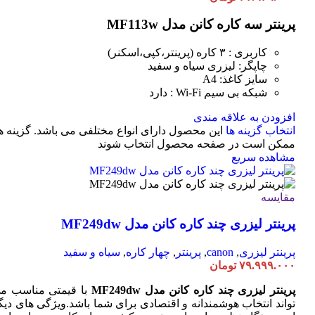
پرینتر سه کاره کانن مدل MF113w
کاربری : ۳ کاره (پرینتر،کپی،اسکنر)
چاپگر: لیزری سیاه و سفید
سایز کاغذ: A4
شبکه بی سیم Wi-Fi : دارد
افزودن به علاقه مندی
انتخاب گزینه ها
این محصول دارای انواع مختلفی می باشد. گزینه ه
ممکن است در صفحه محصول انتخاب شوند
مشاهده سریع
مقایسه
پرینتر لیزری چند کاره کانن مدل MF249dw
پرینتر لیزری
,
canon
,
پرینتر
,
چهار کاره
,
سیاه و سفید
۷۹.۹۹۹.۰۰۰
تومان
پرینتر لیزری چند کاره کانن مدل MF249dw
با قیمتی مناسب م
تواند انتخاب هوشمندانه و اقتصادی برای شما باشد.ویژگی های دیگ