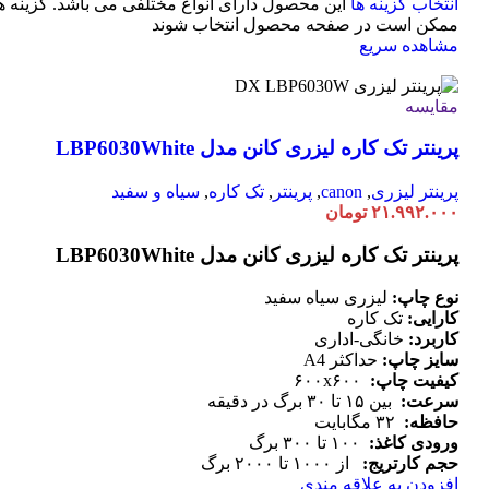
انتخاب گزینه ها
این محصول دارای انواع مختلفی می باشد. گزینه ه
ممکن است در صفحه محصول انتخاب شوند
مشاهده سریع
مقایسه
پرینتر تک کاره لیزری کانن مدل LBP6030White
پرینتر لیزری
,
canon
,
پرینتر
,
تک کاره
,
سیاه و سفید
۲۱.۹۹۲.۰۰۰
تومان
پرینتر تک کاره لیزری کانن مدل LBP6030White
نوع چاپ:
لیزری سیاه سفید
کارایی:
تک کاره
کاربرد:
خانگی-اداری
سایز چاپ:
حداکثر A4
کیفیت چاپ:
۶۰۰x۶۰۰
سرعت:
بین ۱۵ تا ۳۰ برگ در دقیقه
حافظه:
۳۲ مگابایت
ورودی کاغذ:
۱۰۰ تا ۳۰۰ برگ
حجم کارتریج:
از ۱۰۰۰ تا ۲۰۰۰ برگ
افزودن به علاقه مندی