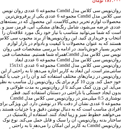
۱۸۲.۰۰۰
تومان
روان‌نویس سی کلاس مدل Candid مجموعه 6 عددی روان نویس
سی کلاس مدل Candid مجموعه 6 عددی یکی از پرفروش‌ترین
عددی عرضه می‌شود، شامل رنگ‌های مشکی، آبی، قرمز، سبز و ..
است که شما می‌توانید متناسب با نیاز خود رنگ مورد علاقه‌تان را
انتخاب و خریداری کنید. این روان‌نویس‌ها از برند محبوب سی کلاس
هستند که به عنوان محصولات با کیفیت و بادوام در بازار لوازم
تحریر بسیار خوش‌نامند. در ادامه با بررسی مشخصات فنی روان
نویس سی کلاس مدل Candidهمراه شما هستیم. مشخصات فنی
روان‌نویس سی کلاس مدل Candid مجموعه 6 عددی ابعاد
روان‌نویس سی کلاس مدل Candid مجموعه 6 عددی 15x1x1
سانتی‌متر است. این ابعاد به کاربر اجازه می‌دهد تا به راحتی از این
روان‌نویس در زمان‌های مختلف استفاده کند و آن را در جیب یا کی
خود حمل کند. وزن 10 گرم برای یک روان‌نویس ژل مناسب به نظر
می‌آید. این وزن کمک می‌کند تا از روان‌نویس به مدت طولانی و
بدون ایجاد خستگی یا ناراحتی در دستتان استفاده کنید. قطر
نوشتاری 0.5 میلی‌متر در روان‌نویس سی کلاس مدل Candid
مجموعه 6 عددی نشان از دقت بالا در نوشتن دارد. این ویژگی برای
افرادی مناسب است که به دنبال نوشتن دقیق و با جزئیات هستند و
می‌خواهند خطوط تمیز و زیبا ایجاد کنند. استفاده از پلاستیک در
ساختار بدنه روان‌نویس، آن را سبک و قابل حمل می‌کند. نوع نوک
روان‌نویس Candid به کاربر این امکان را می‌دهد تا به راحتی