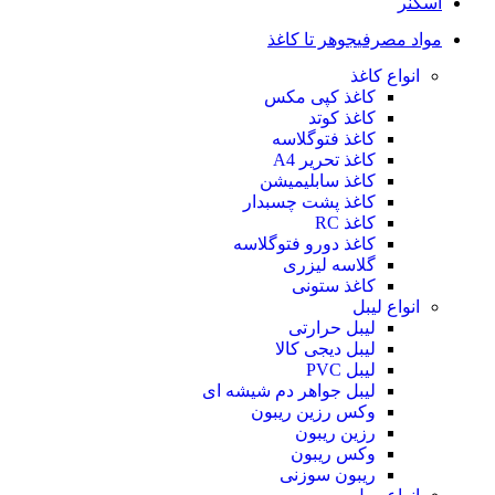
اسکنر
مواد مصرفی
جوهر تا کاغذ
انواع کاغذ
کاغذ کپی مکس
کاغذ کوتد
کاغذ فتوگلاسه
کاغذ تحریر A4
کاغذ سابلیمیشن
کاغذ پشت چسبدار
کاغذ RC
کاغذ دورو فتوگلاسه
گلاسه لیزری
کاغذ ستونی
انواع لیبل
لیبل حرارتی
لیبل دیجی کالا
لیبل PVC
لیبل جواهر دم شیشه ای
وکس رزین ریبون
رزین ریبون
وکس ریبون
ریبون سوزنی