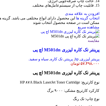
14. حالت چاپ صرفه‌جویی انرژی.
15. قابلیت چاپ از سیستم‌عامل‌های مختلف.
افزودن به علاقه مندی
انتخاب گزینه ها
این محصول دارای انواع مختلفی می باشد. گزینه ه
ممکن است در صفحه محصول انتخاب شوند
مشاهده سریع
مقایسه
پرینتر تک کاره لیزری M501dn اچ پی
پرینتر لیزری
,
hp
,
پرینتر
,
تک کاره
,
سیاه و سفید.
۵۷.۴۹۸.۰۰۰
تومان
پرینتر تک کاره لیزری M501dn اچ پی
نوع کارتریج: HP ۸۷A Black LaserJet Toner Cartridge
کارکرد کارتریج مشکی: ۹۰۰۰ برگ
نوع چاپ: تک رنگ