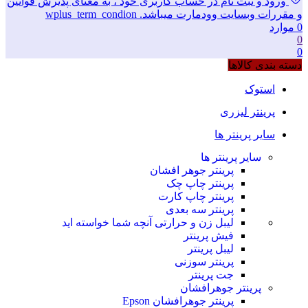
ورود و ثبت نام در حساب کاربری خود ، به معنای پذیرش قوانین
و مقررات وبسایت وودمارت میباشد. wplus_term_condion
0
موارد
0
0
دسته بندی کالاها
استوک
پرینتر لیزری
سایر پرینتر ها
سایر پرینتر ها
پرینتر جوهر افشان
پرینتر چاپ چک
پرینتر چاپ کارت
پرینتر سه بعدی
لیبل زن و حرارتی
آنچه شما خواسته اید
فیش پرینتر
لیبل پرینتر
پرینتر سوزنی
جت پرینتر
پرینتر جوهرافشان
پرینتر جوهرافشان Epson