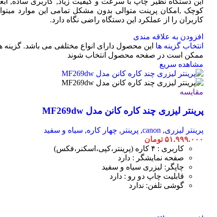
این دستگاه نظیر چاپ با سرعت و کیفیت زیاد, کاربری ساده, ابعا
کوچک ,امکان پرینت متوالی بدون مشکل تمامی این موارد میتوان
کاربران را از عملکرد این دستگاه راضی نگاه دارد.
افزودن به علاقه مندی
انتخاب گزینه ها
این محصول دارای انواع مختلفی می باشد. گزینه ه
ممکن است در صفحه محصول انتخاب شوند
مشاهده سریع
مقایسه
پرینتر لیزری چند کاره کانن مدل MF269dw
پرینتر لیزری
,
canon
,
پرینتر
,
چهار کاره
,
سیاه و سفید
۵۱.۹۹۹.۰۰۰
تومان
کاربری : ۴ کاره (پرینتر،کپی،اسکنر،فکس)
صفحه نمایشگر : دارد
چاپگر: لیزری سیاه و سفید
قابلیت چاپ دو رو : دارد
گوشی تلفن: ندارد