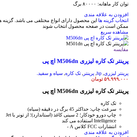
توان کار ماهانه: ۸۰۰۰۰ برگ
افزودن به علاقه مندی
انتخاب گزینه ها
این محصول دارای انواع مختلفی می باشد. گزینه ه
ممکن است در صفحه محصول انتخاب شوند
مشاهده سریع
مقایسه
پرینتر تک کاره لیزری M506dn اچ پی
پرینتر لیزری
,
hp
,
پرینتر
,
تک کاره
,
سیاه و سفید.
۵۹.۹۹۹.۰۰۰
تومان
پرینتر تک کاره لیزری M506dn اچ پی
تک کاره
سرعت چاپ: حداکثر 45 برگ در دقیقه (سیاه)
چاپ دورو خودکار؛ 2 سینی کاغذ (استاندارد)؛ از تونر با Jet
Intelligence استفاده می کند
انتشارات FCC کلاس A -
افزودن به علاقه مندی