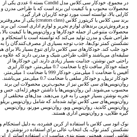
در مجموع، خودکار سی.کلاس مدل Candid بسته 6 عددی یکی از
محصولات محبوب و با کیفیت این برند است که با طراحی مدرن و
کارایی بالا، توانسته است مورد توجه کاربران قرار گیرد.
برند سی کلاس یا کریتورز کلاس (creators class) یکی از معروفتر
و پرفروش‌ترین برندهای لوازم تحریر و لوازم اداری است. این برند
محصولات متنوعی از جمله خودکارها و روان‌نویس‌ها با کیفیت بالا و
طراحی شیک و مدرن تولید می‌کند که توانسته است با استحکام و
نشکستن کمتر نوک‌ها، جذب توجه بسیاری از مصرف‌کنندگان را به
خود جلب کند. خودکارهای سی کلاس دارای تنوع بسیار بالا برای هر
سلیقه‌ای می‌باشند و اغلب طراحی شیک و مدرنی دارند که علاوه بر
راحتی حین نوشتن، جذابیت بسیار زیادی دارند. این خودکارها از
جمله خودکار سافت تاچ با ضخامت 0.7 میلی‌متر، خودکار ایزی
آفیس با ضخامت 1 میلی‌متر، خودکار 999 با ضخامت 1 میلی‌متر،
خودکار تریپل، و خودکار سلفی با ضخامت 0.7 میلی‌متر می‌باشند.
روان‌نویس‌های سی کلاس نیز از محبوب‌ترین محصولات این برند
محسوب می‌شوند. این روان‌نویس‌ها با داشتن جوهر ژله‌ای، حس و
تجربه نوشتن بسیار خوبی را به فرد می‌دهند. مدل‌های مختلفی از
روان‌نویس‌های سی کلاس تولید شده‌اند که شامل روان‌نویس بریلو،
روان‌نویس کاندید، روان‌نویس ویو، روان‌نویس مورنو، روان‌نویس
گیره طلایی، و روان‌نویس اداری هستند.
نوک اتود سی کلاس با استفاده از کربن فشرده، به دلیل استحکام و
نشکستن کمتر نوک، یک انتخاب عالی برای استفاده در نوشتن و
نقاشی است. همچنین بسته بندی مناسب آن، استفاده آسانتر از این