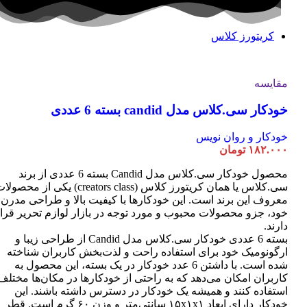
کریتورز کلاس
مقایسه
خودکار سی.کلاس مدل candid بسته 6 عددی
خودکار و روان نویس
۱۸۲.۰۰۰
تومان
محصول خودکار سی.کلاس مدل Candid بسته 6 عددی از برند
سی.کلاس یا همان کریتورز کلاس (creators class) یکی از محصو
معروف این برند است. این خودکارها با کیفیت بالا و طراحی مدرن
خود، جزو محصولات محبوب و مورد توجه در بازار لوازم تحریر قرا
دارند.
بسته 6 عددی خودکار سی.کلاس مدل Candid از طراحی زیبا و
ارگونومیک خود برای استفاده راحت و لذت‌بخش کاربران شناخته
شده است. با داشتن 6 عدد خودکار در یک بسته، این محصول به
کاربران امکان می‌دهد که به راحتی از خودکارها در مکان‌ها مختلف
استفاده کنند و همیشه یک خودکار در دسترس داشته باشند. این
خودکار دارای ابعاد ۱۵x۱x۱ سانتی‌متر و وزن ۶۰ گرم است. قطر