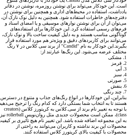
خودکار سی کلاس مدل Candid یک خودکار با کاربردهای متنوع
است. این خودکار می‌تواند برای نوشتن روزمره، نوشتن در دفاتر
یادداشت، استفاده در محیط‌های اداری و همچنین برای نوشتن در
دفترچه‌های خاطرات استفاده شود. همچنین به دلیل نوک نازک آن،
می‌توان از آن برای نوشتن نوارهای موسیقی و یا امضای اسناد و
فرم‌های رسمی استفاده کرد. این خودکارها برای استفاده‌های
گوناگونی مناسب هستند و به دلیل کیفیت ساخت بالا و نوک نازک،
می‌توانند برای کاربردهای دقیق و ویژه‌تر هم مورد استفاده قرار
بگیرند.این خودکار به نام "Candid" از برند سی کلاس در ۷ رنگ
مختلف عرضه می‌شود. این رنگ‌ها عبارتند از:
1. مشکی
2. قرمز
3. آبی
4. سبز
5. صورتی
6. بنفش
7. چند رنگی
بنابراین، این خودکارها در انواع رنگ‌های جذاب و متنوع در دسترس
هستند تا به انتخاب شما بستگی دارد که کدام رنگ را ترجیح می‌دهید
با توجه به تغییر نام برند از سی.کلاس به کریتورز کلاس (creators
class)، ممکن است محصولات جدیدی مثل روان‌نویس rollerball نیز
به این مجموعه اضافه شده باشد. این تغییر نام هیچ تأثیری بر کیفی
محصولات این برند نداشته و کاربران می‌توانند به راحتی از
محصولات با کیفیت بالای کریتورز کلاس استفاده کنند.