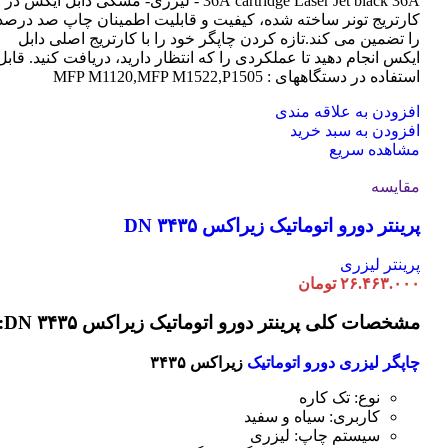
cartridge Laser
36A
Jet black 36A - لیزری- مشکی دابل ایکس در
کارتریج تونر ساخته شده، کیفیت و قابلیت اطمینان چاپ صد درصد
را تضمین می کند.تازه کردن چاپگر خود را با کارتریج اصلی دابل
ایکس انجام دهید تا عملکردی را که انتظار دارید، دریافت کنید. قابل
استفاده در دستگاههای : MFP M1120,MFP M1522,P1505
افزودن به علاقه مندی
افزودن به سبد خرید
مشاهده سریع
مقایسه
پرینتر دورو اتوماتیک زیراکس DN ۳۴۳۵
پرینتر لیزری
۲۶.۴۶۳.۰۰۰
تومان
مشخصات کلی پرینتر دورو اتوماتیک زیراکس DN ۳۴۳۵:
چاپگر لیزری دورو اتوماتیک
زیراکس ۳۴۳۵
نوع: تک کاره
کاربری: سیاه و سفید
سیستم چاپ: لیزری