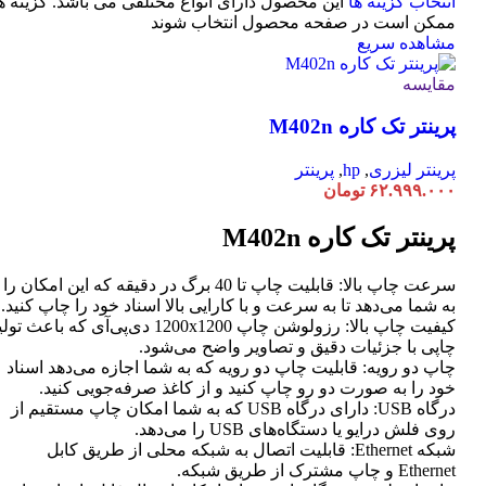
انتخاب گزینه ها
این محصول دارای انواع مختلفی می باشد. گزینه ه
ممکن است در صفحه محصول انتخاب شوند
مشاهده سریع
مقایسه
پرینتر تک کاره M402n
پرینتر لیزری
,
hp
,
پرینتر
۶۲.۹۹۹.۰۰۰
تومان
پرینتر تک کاره M402n
سرعت چاپ بالا: قابلیت چاپ تا 40 برگ در دقیقه که این امکان را
به شما می‌دهد تا به سرعت و با کارایی بالا اسناد خود را چاپ کنید.
کیفیت چاپ بالا: رزولوشن چاپ 1200x1200 دی‌پی‌آی که باعث تو
چاپی با جزئیات دقیق و تصاویر واضح می‌شود.
چاپ دو رویه: قابلیت چاپ دو رویه که به شما اجازه می‌دهد اسناد
خود را به صورت دو رو چاپ کنید و از کاغذ صرفه‌جویی کنید.
درگاه USB: دارای درگاه USB که به شما امکان چاپ مستقیم از
روی فلش درایو یا دستگاه‌های USB را می‌دهد.
شبکه Ethernet: قابلیت اتصال به شبکه محلی از طریق کابل
Ethernet و چاپ مشترک از طریق شبکه.