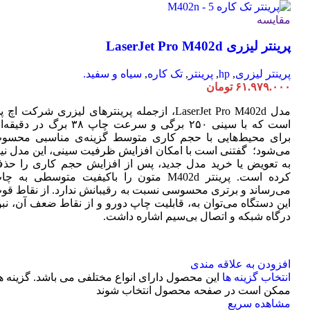
مقایسه
پرینتر لیزری LaserJet Pro M402d
پرینتر لیزری
,
hp
,
پرینتر
,
تک کاره
,
سیاه و سفید.
۶۱.۹۷۹.۰۰۰
تومان
مدل LaserJet Pro M402d، ازجمله پرینترهای لیزری شرکت اچ 
است که با سینی ۲۵۰ برگی و سرعت چاپ ۳۸ برگ در دقی
برای محیط‌هایی با حجم کاری متوسط گزینه‌ی مناسبی محسو
می‌شود؛ گفتنی است با امکان افزایش ظرفیت سینی، این مدل نیا
به تعویض یا خرید مدل جدید، پس از افزایش حجم کاری را حذ
کرده است. پرینتر M402d متون را باکیفیت متوسطی به چ
می‌رساند و برتری محسوسی نسبت به رقیبانش ندارد. از نقاط قو
این دستگاه می‌توان به، قابلیت چاپ دورو و از نقاط ضعف آن، نبو
درگاه شبکه و اتصال بی‌سیم اشاره داشت.
افزودن به علاقه مندی
انتخاب گزینه ها
این محصول دارای انواع مختلفی می باشد. گزینه ه
ممکن است در صفحه محصول انتخاب شوند
مشاهده سریع