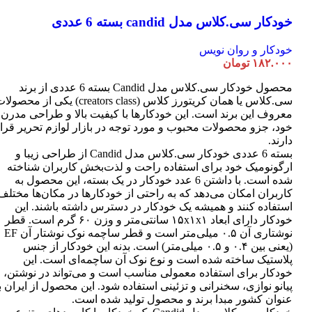
خودکار سی.کلاس مدل candid بسته 6 عددی
خودکار و روان نویس
۱۸۲.۰۰۰
تومان
محصول خودکار سی.کلاس مدل Candid بسته 6 عددی از برند
سی.کلاس یا همان کریتورز کلاس (creators class) یکی از محصو
معروف این برند است. این خودکارها با کیفیت بالا و طراحی مدرن
خود، جزو محصولات محبوب و مورد توجه در بازار لوازم تحریر قرا
دارند.
بسته 6 عددی خودکار سی.کلاس مدل Candid از طراحی زیبا و
ارگونومیک خود برای استفاده راحت و لذت‌بخش کاربران شناخته
شده است. با داشتن 6 عدد خودکار در یک بسته، این محصول به
کاربران امکان می‌دهد که به راحتی از خودکارها در مکان‌ها مختلف
استفاده کنند و همیشه یک خودکار در دسترس داشته باشند. این
خودکار دارای ابعاد ۱۵x۱x۱ سانتی‌متر و وزن ۶۰ گرم است. قطر
نوشتاری آن ۰.۵ میلی‌متر است و قطر ساچمه نوک نوشتار آن EF
(یعنی بین ۰.۴ و ۰.۵ میلی‌متر) است. بدنه این خودکار از جنس
پلاستیک ساخته شده است و نوع نوک آن ساچمه‌ای است. این
خودکار برای استفاده معمولی مناسب است و می‌تواند در نوشتن،
پیانو نوازی، سخنرانی و تزئینی استفاده شود. این محصول از ایران ب
عنوان کشور مبدا برند و محصول تولید شده است.