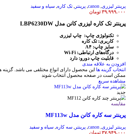
پرینتر لیزری
,
canon
,
پرینتر
,
تک کاره
,
سیاه و سفید
۳۹.۹۹۹.۰۰۰
تومان
پرینتر تک کاره لیزری کانن مدل LBP6230DW
تکنولوژی چاپ: چاپ لیزری
کاربری: تک کاره
سایز چاپ: A۴
درگاه‌های ارتباطی:
Fi
-
Wi
قابلیت چاپ دورو: دارد
افزودن به علاقه مندی
انتخاب گزینه ها
این محصول دارای انواع مختلفی می باشد. گزینه ه
ممکن است در صفحه محصول انتخاب شوند
مشاهده سریع
جدید
مقایسه
پرینتر سه کاره کانن مدل MF113w
پرینتر لیزری
,
canon
,
پرینتر
,
سه کاره
,
سیاه و سفید
۳۷.۹۴۹.۰۰۰
تومان