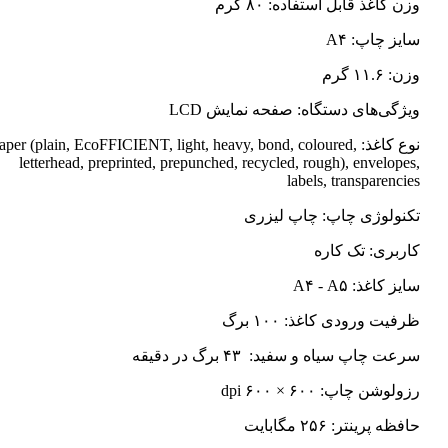
وزن کاغذ قابل استفاده: ۸۰ گرم
سایز چاپ: A۴
وزن: ۱۱.۶ گرم
ویژگی‌های دستگاه: صفحه نمایش LCD
نوع کاغذ: Paper (plain, EcoFFICIENT, light, heavy, bond, coloured
letterhead, preprinted, prepunched, recycled, rough), envelopes,
labels, transparencies
تکنولوژی چاپ: چاپ لیزری
کاربری: تک کاره
سایز کاغذ: A۴ - A۵
ظرفیت ورودی کاغذ: ۱۰۰ برگ
سرعت چاپ سیاه و سفید: ۴۳ برگ در دقیقه
رزولوشن چاپ: ۶۰۰ × ۶۰۰ dpi
حافظه پرینتر: ۲۵۶ مگابایت