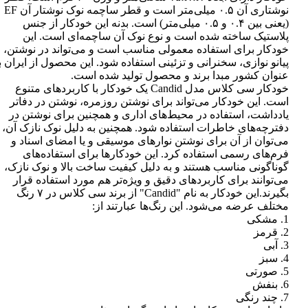
نوشتاری آن ۰.۵ میلی‌متر است و قطر ساچمه نوک نوشتار آن EF
(یعنی بین ۰.۴ و ۰.۵ میلی‌متر) است. بدنه این خودکار از جنس
پلاستیک ساخته شده است و نوع نوک آن ساچمه‌ای است. این
خودکار برای استفاده معمولی مناسب است و می‌تواند در نوشتن،
پیانو نوازی، سخنرانی و تزئینی استفاده شود. این محصول از ایران ب
عنوان کشور مبدا برند و محصول تولید شده است.
خودکار سی کلاس مدل Candid یک خودکار با کاربردهای متنوع
است. این خودکار می‌تواند برای نوشتن روزمره، نوشتن در دفاتر
یادداشت، استفاده در محیط‌های اداری و همچنین برای نوشتن در
دفترچه‌های خاطرات استفاده شود. همچنین به دلیل نوک نازک آن،
می‌توان از آن برای نوشتن نوارهای موسیقی و یا امضای اسناد و
فرم‌های رسمی استفاده کرد. این خودکارها برای استفاده‌های
گوناگونی مناسب هستند و به دلیل کیفیت ساخت بالا و نوک نازک،
می‌توانند برای کاربردهای دقیق و ویژه‌تر هم مورد استفاده قرار
بگیرند.این خودکار به نام "Candid" از برند سی کلاس در ۷ رنگ
مختلف عرضه می‌شود. این رنگ‌ها عبارتند از:
1. مشکی
2. قرمز
3. آبی
4. سبز
5. صورتی
6. بنفش
7. چند رنگی