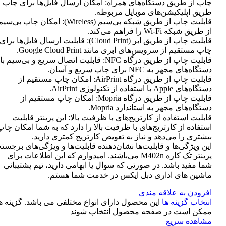
چاپ از طریق دستگاه‌های همراه: امکان ارسال فایل‌ها برای چاپ ا
طریق اپلیکیشن‌های موبایل مربوطه.
قابلیت چاپ از طریق شبکه بی‌سیم (Wireless): امکان چاپ بی‌سی
از طریق شبکه Wi-Fi را فراهم می‌کند.
قابلیت چاپ از طریق ابر (Cloud Print): قابلیت ارسال فایل‌ها برای
چاپ مستقیم از سرویس‌های ابری مانند Google Cloud Print.
قابلیت چاپ از طریق درگاه NFC: قابلیت اتصال سریع و بی‌سیم با
دستگاه‌های مجهز به NFC برای چاپ سریع و آسان.
قابلیت چاپ از طریق درگاه AirPrint: امکان چاپ مستقیم از
دستگاه‌های Apple با استفاده از تکنولوژی AirPrint.
قابلیت چاپ از طریق درگاه Mopria: امکان چاپ مستقیم از
دستگاه‌های مجهز به استاندارد Mopria.
قابلیت استفاده از کارتریج‌های با ظرفیت بالا: این پرینتر قابلیت
استفاده از کارتریج‌های با ظرفیت بالا را دارد که به شما امکان چاپ
بیشتری را می‌دهد و نیاز به تعویض کارتریج کمتری دارید.
این ویژگی‌ها و قابلیت‌ها نشان‌دهنده قابلیت‌ها و ویژگی‌های برجسته
پرینتر تک کاره M402n می‌باشند. امیدوارم که این اطلاعات برای
شما مفید باشد. در صورتی که سوال یا ابهامی دارید، تیم پشتیبانی
ماشین های اداری دبل ایکس در خدمت شما هستم.
افزودن به علاقه مندی
انتخاب گزینه ها
این محصول دارای انواع مختلفی می باشد. گزینه ه
ممکن است در صفحه محصول انتخاب شوند
مشاهده سریع