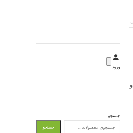
ورود
 دو
جستجو
جستجو