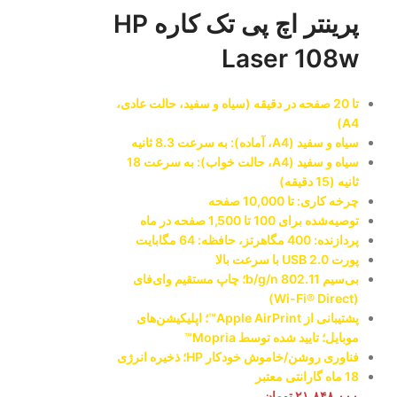
پرینتر اچ پی تک کاره HP
ن
Laser 108w
تا 20 صفحه در دقیقه (سیاه و سفید، حالت عادی،
A4)
سیاه و سفید (A4، آماده): به سرعت 8.3 ثانیه
سیاه و سفید (A4، حالت خواب): به سرعت 18
ثانیه (15 دقیقه)
چرخه کاری: تا 10,000 صفحه
توصیه‌شده برای 100 تا 1,500 صفحه در ماه
پردازنده: 400 مگاهرتز، حافظه: 64 مگابایت
پورت USB 2.0 با سرعت بالا
بی‌سیم 802.11 b/g/n؛ چاپ مستقیم وای‌فای
(Wi-Fi® Direct)
پشتیبانی از Apple AirPrint™؛ اپلیکیشن‌های
موبایل؛ تایید شده توسط Mopria™
فناوری روشن/خاموش خودکار HP؛ ذخیره انرژی
18 ماه گارانتی معتبر
۲۱.۸۴۸.۰۰۰
تومان