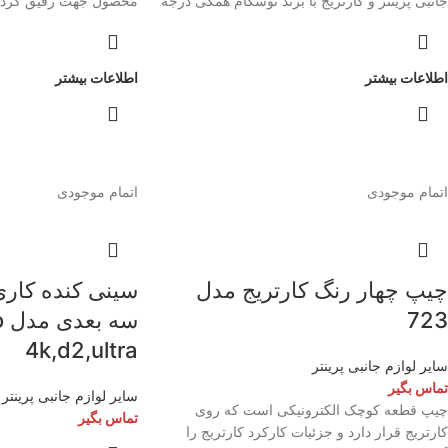
جانبی پرینتر و کارتریج با برند توسکام همگی درجه
محصول جهت رقیق کردن 
یک میباشند و میتوانید باخیال راحت خرید کنید.
کننده هد پرینتر می باشد.
کردن این محلول به جوه
, شفافیت و حتی از خش
اطلاعات بیشتر
اطلاعات بیشتر
جلوگیری کنید.این محلول
گرم و سرد اعم از هد پلات
اثر استفاده از جوهرهای
شدن جوهر در مجاری مربو
افتاده اند را بازسازی کن
اتمام موجودی
اتمام موجودی
پرینترهای جوهرافشان اپ
سازگار می باشد.
شیوه مصرف به 2 طریق امکان پذیر است:
1- محلول را مقداری د
چیپ چهار رنگ کارتریج مدل
سینی کنده کاری 
پرینتر را به مدت یک رو
723
سه
دهید.زمان نگهدار هد دا
4k,d2,ultra
گرفتگی هد متفاوت میباش
سایر لوازم جانبی پرینتر
2 - روش دیگر برای رفع
تماس بگیر
سایر لوازم جانبی پرینتر
مقداری حلال توسط یک س
چیپ قطعه کوچک الکترونیکی است که روی
تماس بگیر
هد میباشد.
کارتریج قرار دارد و جزئیات کارکرد کارتریج را