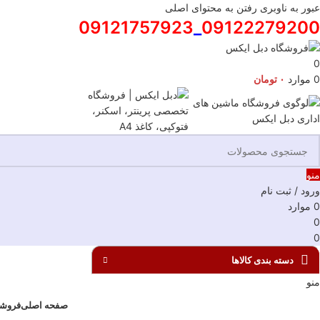
عبور به ناوبری
رفتن به محتوای اصلی
09121757923
_
09122279200
0
0
موارد
۰
تومان
منو
ورود / ثبت نام
0
موارد
0
0
دسته بندی کالاها
منو
صفحه اصلی
فروشگ