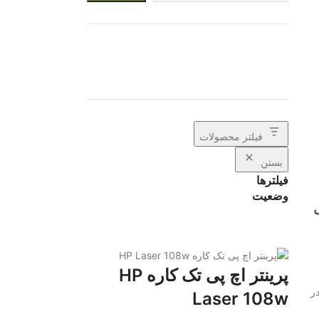
د
ا
ه
فیلتر محصولات
بستن
فیلترها
وضعیت
پرینتر اچ پی تک کاره HP
در
Laser 108w