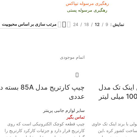
رهگیری مرسوله تیپاکس
رهگیری مرسوله پستی
نمایش
9
12
18
24
اتمام موجودی
محصول خودکار سی.کلاس
اینک تک مدل
چیپ کارتریج مدل 85A بسته
مدل Candid بسته 6 عددی از
عددی
برند سی.کلاس یا همان کریتورز
کلاس (creators class) یکی از
محصولات معروف این برند
سایر لوازم جانبی پرینتر
است. این خودکارها با کیفیت
تماس بگیر
بالا و طراحی مدرن خود، جزو
عمولی با برند اینک تک حاوی
چیپ قطعه کوچک الکترونیکی است که روی
محصولات محبوب و مورد توجه
 ساخت کشور کره ،این
کارتریج قرار دارد و جزئیات کارکرد کارتریج را
در بازار لوازم تحریر قرار