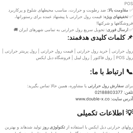
POS
✅
مقاومت بالا:
ضد رطوبت و حرارت، مناسب محیطهای شلوغ و پرکاربرد
✅
تخفیفهای ویژه:
قیمت رول حرارتی با پیشنهاد عمده برای رستورانها،
فروشگاهها و شرکتها!
✅
ارسال فوری:
تحویل سریع رول حرارتی به تمامی شهرهای ایران 🚚
📌 کلمات کلیدی هدفمند:
رول حرارتی | خرید رول حرارتی | قیمت رول حرارتی | رول پرینتر حرارتی |
رول POS | رول فاکتور | رول لیبل | فروشگاه دبل ایکس
📞 ارتباط با ما:
برای
سفارش رول حرارتی
یا مشاوره، همین حالا تماس بگیرید:
تلفن:
02188803377
آدرس سایت:
www.double-x.co
💡 اطلاعات تکمیلی
رولهای حرارتی دبل ایکس با استفاده از
تکنولوژی روز
تولید شدهاند و بهترین