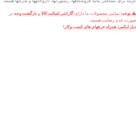
گزینه برای مشاغلی مانند فروشگاهها، رستورانها، داروخانهها و شرکتها هستند.
⚠️
توجه:
تمامی محصولات ما دارای
گارانتی اصالت کالا
و
بازگشت وجه
در
صورت عدم رضایت هستند.
دبل ایکس؛ همراه حرفهای های کسب وکار!