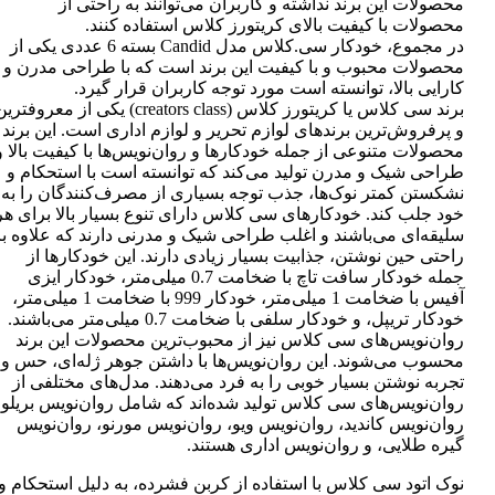
محصولات این برند نداشته و کاربران می‌توانند به راحتی از
محصولات با کیفیت بالای کریتورز کلاس استفاده کنند.
در مجموع، خودکار سی.کلاس مدل Candid بسته 6 عددی یکی از
محصولات محبوب و با کیفیت این برند است که با طراحی مدرن و
کارایی بالا، توانسته است مورد توجه کاربران قرار گیرد.
برند سی کلاس یا کریتورز کلاس (creators class) یکی از معروفتر
و پرفروش‌ترین برندهای لوازم تحریر و لوازم اداری است. این برند
محصولات متنوعی از جمله خودکارها و روان‌نویس‌ها با کیفیت بالا و
طراحی شیک و مدرن تولید می‌کند که توانسته است با استحکام و
نشکستن کمتر نوک‌ها، جذب توجه بسیاری از مصرف‌کنندگان را به
خود جلب کند. خودکارهای سی کلاس دارای تنوع بسیار بالا برای هر
سلیقه‌ای می‌باشند و اغلب طراحی شیک و مدرنی دارند که علاوه بر
راحتی حین نوشتن، جذابیت بسیار زیادی دارند. این خودکارها از
جمله خودکار سافت تاچ با ضخامت 0.7 میلی‌متر، خودکار ایزی
آفیس با ضخامت 1 میلی‌متر، خودکار 999 با ضخامت 1 میلی‌متر،
خودکار تریپل، و خودکار سلفی با ضخامت 0.7 میلی‌متر می‌باشند.
روان‌نویس‌های سی کلاس نیز از محبوب‌ترین محصولات این برند
محسوب می‌شوند. این روان‌نویس‌ها با داشتن جوهر ژله‌ای، حس و
تجربه نوشتن بسیار خوبی را به فرد می‌دهند. مدل‌های مختلفی از
روان‌نویس‌های سی کلاس تولید شده‌اند که شامل روان‌نویس بریلو،
روان‌نویس کاندید، روان‌نویس ویو، روان‌نویس مورنو، روان‌نویس
گیره طلایی، و روان‌نویس اداری هستند.
نوک اتود سی کلاس با استفاده از کربن فشرده، به دلیل استحکام و