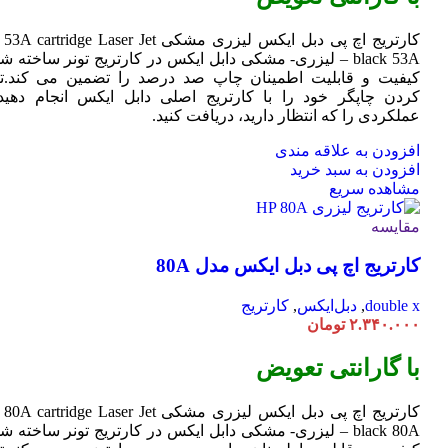
کارتریج اچ پی دبل ایکس لیزری مشکی HP 53A
Jet
cartridge Laser
black 53A – لیزری- مشکی دابل ایکس در کارتریج تونر ساخته ش
کیفیت و قابلیت اطمینان چاپ صد درصد را تضمین می کند.تا
کردن چاپگر خود را با کارتریج اصلی دابل ایکس انجام دهید 
عملکردی را که انتظار دارید، دریافت کنید.
افزودن به علاقه مندی
افزودن به سبد خرید
مشاهده سریع
مقایسه
کارتریج اچ پی دبل ایکس مدل 80A
double x
,
دبل‌ایکس
,
کارتریج
۲.۳۴۰.۰۰۰
تومان
با گارانتی تعویض
کارتریج اچ پی دبل ایکس لیزری مشکی HP 80A
Jet
cartridge Laser
black 80A – لیزری- مشکی دابل ایکس در کارتریج تونر ساخته ش