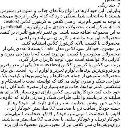
7. چند رنگی
بنابراین، این خودکارها در انواع رنگ‌های جذاب و متنوع در دسترس
هستند تا به انتخاب شما بستگی دارد که کدام رنگ را ترجیح می‌دهید
با توجه به تغییر نام برند از سی.کلاس به کریتورز کلاس (creators
class)، ممکن است محصولات جدیدی مثل روان‌نویس rollerball نیز
به این مجموعه اضافه شده باشد. این تغییر نام هیچ تأثیری بر کیفی
محصولات این برند نداشته و کاربران می‌توانند به راحتی از
محصولات با کیفیت بالای کریتورز کلاس استفاده کنند.
در مجموع، خودکار سی.کلاس مدل Candid بسته 6 عددی یکی از
محصولات محبوب و با کیفیت این برند است که با طراحی مدرن و
کارایی بالا، توانسته است مورد توجه کاربران قرار گیرد.
برند سی کلاس یا کریتورز کلاس (creators class) یکی از معروفتر
و پرفروش‌ترین برندهای لوازم تحریر و لوازم اداری است. این برند
محصولات متنوعی از جمله خودکارها و روان‌نویس‌ها با کیفیت بالا و
طراحی شیک و مدرن تولید می‌کند که توانسته است با استحکام و
نشکستن کمتر نوک‌ها، جذب توجه بسیاری از مصرف‌کنندگان را به
خود جلب کند. خودکارهای سی کلاس دارای تنوع بسیار بالا برای هر
سلیقه‌ای می‌باشند و اغلب طراحی شیک و مدرنی دارند که علاوه بر
راحتی حین نوشتن، جذابیت بسیار زیادی دارند. این خودکارها از
جمله خودکار سافت تاچ با ضخامت 0.7 میلی‌متر، خودکار ایزی
آفیس با ضخامت 1 میلی‌متر، خودکار 999 با ضخامت 1 میلی‌متر،
خودکار تریپل، و خودکار سلفی با ضخامت 0.7 میلی‌متر می‌باشند.
روان‌نویس‌های سی کلاس نیز از محبوب‌ترین محصولات این برند