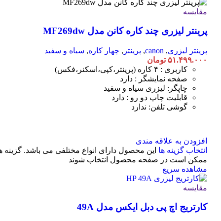
مقایسه
پرینتر لیزری چند کاره کانن مدل MF269dw
پرینتر لیزری
,
canon
,
پرینتر
,
چهار کاره
,
سیاه و سفید
۵۱.۴۹۹.۰۰۰
تومان
کاربری : ۴ کاره (پرینتر،کپی،اسکنر،فکس)
صفحه نمایشگر : دارد
چاپگر: لیزری سیاه و سفید
قابلیت چاپ دو رو : دارد
گوشی تلفن: ندارد
افزودن به علاقه مندی
انتخاب گزینه ها
این محصول دارای انواع مختلفی می باشد. گزینه ه
ممکن است در صفحه محصول انتخاب شوند
مشاهده سریع
مقایسه
کارتریج اچ پی دبل ایکس مدل 49A