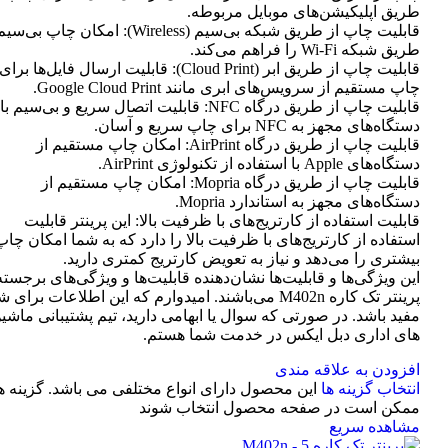
طریق اپلیکیشن‌های موبایل مربوطه.
قابلیت چاپ از طریق شبکه بی‌سیم (Wireless): امکان چاپ ب
طریق شبکه Wi-Fi را فراهم می‌کند.
قابلیت چاپ از طریق ابر (Cloud Print): قابلیت ارسال فایل‌ها برای
چاپ مستقیم از سرویس‌های ابری مانند Google Cloud Print.
قابلیت چاپ از طریق درگاه NFC: قابلیت اتصال سریع و بی‌سیم با
دستگاه‌های مجهز به NFC برای چاپ سریع و آسان.
قابلیت چاپ از طریق درگاه AirPrint: امکان چاپ مستقیم از
دستگاه‌های Apple با استفاده از تکنولوژی AirPrint.
قابلیت چاپ از طریق درگاه Mopria: امکان چاپ مستقیم از
دستگاه‌های مجهز به استاندارد Mopria.
قابلیت استفاده از کارتریج‌های با ظرفیت بالا: این پرینتر قابلیت
استفاده از کارتریج‌های با ظرفیت بالا را دارد که به شما امکان چاپ
بیشتری را می‌دهد و نیاز به تعویض کارتریج کمتری دارید.
این ویژگی‌ها و قابلیت‌ها نشان‌دهنده قابلیت‌ها و ویژگی‌های برجسته
پرینتر تک کاره M402n می‌باشند. امیدوارم که این اطلاعات برای 
مفید باشد. در صورتی که سوال یا ابهامی دارید، تیم پشتیبانی ماشی
های اداری دبل ایکس در خدمت شما هستم.
افزودن به علاقه مندی
انتخاب گزینه ها
این محصول دارای انواع مختلفی می باشد. گزینه ه
ممکن است در صفحه محصول انتخاب شوند
مشاهده سریع