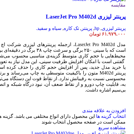
مقایسه
پرینتر لیزری LaserJet Pro M402d
پرینتر لیزری
,
hp
,
پرینتر
,
تک کاره
,
سیاه و سفید.
۶۱.۹۷۹.۰۰۰
تومان
مدل LaserJet Pro M402d، ازجمله پرینترهای لیزری شرکت ا
است که با سینی ۲۵۰ برگی و سرعت چاپ ۳۸ برگ در دقیقه
محیط‌هایی با حجم کاری متوسط گزینه‌ی مناسبی محسوب می‌شو
گفتنی است با امکان افزایش ظرفیت سینی، این مدل نیاز به تعو
یا خرید مدل جدید، پس از افزایش حجم کاری را حذف کرده اس
پرینتر M402d متون را باکیفیت متوسطی به چاپ می‌رساند و بر
محسوسی نسبت به رقیبانش ندارد. از نقاط قوت این دستگاه می‌تو
به، قابلیت چاپ دورو و از نقاط ضعف آن، نبود درگاه شبکه و اتص
بی‌سیم اشاره داشت.
افزودن به علاقه مندی
انتخاب گزینه ها
این محصول دارای انواع مختلفی می باشد. گزینه ه
ممکن است در صفحه محصول انتخاب شوند
مشاهده سریع