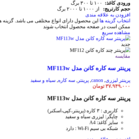
ورودی کاغذ:
۱۰۰ تا ۳۰۰ برگ
حجم کارتریج:
از ۱۰۰۰ تا ۲۰۰۰ برگ
افزودن به علاقه مندی
انتخاب گزینه ها
این محصول دارای انواع مختلفی می باشد. گزینه ه
ممکن است در صفحه محصول انتخاب شوند
مشاهده سریع
جدید
مقایسه
پرینتر سه کاره کانن مدل MF113w
پرینتر لیزری
,
canon
,
پرینتر
,
سه کاره
,
سیاه و سفید
۳۷.۹۴۹.۰۰۰
تومان
پرینتر سه کاره کانن مدل MF113w
کاربری : ۳ کاره (پرینتر،کپی،اسکنر)
چاپگر: لیزری سیاه و سفید
سایز کاغذ: A4
شبکه بی سیم Wi-Fi : دارد