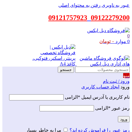
عبور به ناوبری
رفتن به محتوای اصلی
09121757923
_
09122279200
0
0
موارد
۰
تومان
جستجو
منو
ورود / ثبت نام
ورود
ایجاد حساب کاربری
نام کاربری یا آدرس ایمیل
*
الزامی
رمز عبور
*
الزامی
ورود
رمز عبور را فراموش کرده اید؟
مرا به خاطر بسپار