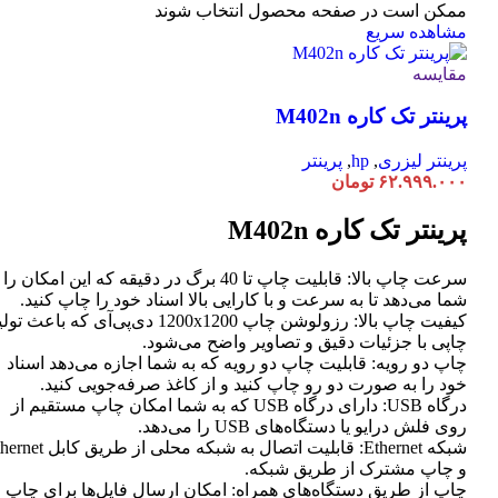
ممکن است در صفحه محصول انتخاب شوند
مشاهده سریع
مقایسه
پرینتر تک کاره M402n
پرینتر لیزری
,
hp
,
پرینتر
۶۲.۹۹۹.۰۰۰
تومان
پرینتر تک کاره M402n
سرعت چاپ بالا: قابلیت چاپ تا 40 برگ در دقیقه که این امکان ر
شما می‌دهد تا به سرعت و با کارایی بالا اسناد خود را چاپ کنید.
کیفیت چاپ بالا: رزولوشن چاپ 1200x1200 دی‌پی‌آی که باعث تو
چاپی با جزئیات دقیق و تصاویر واضح می‌شود.
چاپ دو رویه: قابلیت چاپ دو رویه که به شما اجازه می‌دهد اسناد
خود را به صورت دو رو چاپ کنید و از کاغذ صرفه‌جویی کنید.
درگاه USB: دارای درگاه USB که به شما امکان چاپ مستقیم از
روی فلش درایو یا دستگاه‌های USB را می‌دهد.
شبکه Ethernet: قابلیت اتصال به شبکه محلی از طر
و چاپ مشترک از طریق شبکه.
چاپ از طریق دستگاه‌های همراه: امکان ارسال فایل‌ها برای چاپ ا