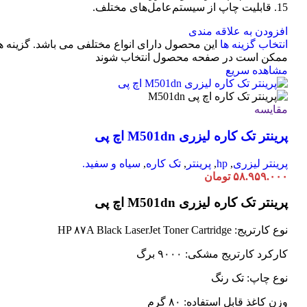
15. قابلیت چاپ از سیستم‌عامل‌های مختلف.
افزودن به علاقه مندی
انتخاب گزینه ها
این محصول دارای انواع مختلفی می باشد. گزینه ه
ممکن است در صفحه محصول انتخاب شوند
مشاهده سریع
مقایسه
پرینتر تک کاره لیزری M501dn اچ پی
پرینتر لیزری
,
hp
,
پرینتر
,
تک کاره
,
سیاه و سفید.
۵۸.۹۵۹.۰۰۰
تومان
پرینتر تک کاره لیزری M501dn اچ پی
نوع کارتریج: HP ۸۷A Black LaserJet Toner Cartridge
کارکرد کارتریج مشکی: ۹۰۰۰ برگ
نوع چاپ: تک رنگ
وزن کاغذ قابل استفاده: ۸۰ گرم