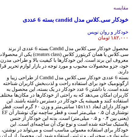
مقایسه
خودکار سی.کلاس مدل candid بسته 6 عددی
خودکار و روان نویس
۱۸۲.۰۰۰
تومان
محصول خودکار سی.کلاس مدل Candid بسته 6 عددی از برند
سی.کلاس یا همان کریتورز کلاس (creators class) یکی از محصو
معروف این برند است. این خودکارها با کیفیت بالا و طراحی مدرن
خود، جزو محصولات محبوب و مورد توجه در بازار لوازم تحریر قرا
دارند.
بسته 6 عددی خودکار سی.کلاس مدل Candid از طراحی زیبا و
ارگونومیک خود برای استفاده راحت و لذت‌بخش کاربران شناخته
شده است. با داشتن 6 عدد خودکار در یک بسته، این محصول به
کاربران امکان می‌دهد که به راحتی از خودکارها در مکان‌ها مختلف
استفاده کنند و همیشه یک خودکار در دسترس داشته باشند. این
خودکار دارای ابعاد ۱۵x۱x۱ سانتی‌متر و وزن ۶۰ گرم است. قطر
نوشتاری آن ۰.۵ میلی‌متر است و قطر ساچمه نوک نوشتار آن EF
(یعنی بین ۰.۴ و ۰.۵ میلی‌متر) است. بدنه این خودکار از جنس
پلاستیک ساخته شده است و نوع نوک آن ساچمه‌ای است. این
خودکار برای استفاده معمولی مناسب است و می‌تواند در نوشتن،
پیانو نوازی، سخنرانی و تزئینی استفاده شود. این محصول از ایران ب