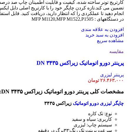
کارتریج تونر ساخته شده، کیفیت و قابلیت اطمینان چاپ صد درصد 
تضمین می کند.تازه کردن چاپگر خود را با کارتریج اصلی دابل ایک
انجام دهید تا عملکردی را که انتظار دارید، دریافت کنید. قابل استفا
در دستگاههای : MFP M1120,MFP M1522,P1505
افزودن به علاقه مندی
افزودن به سبد خرید
مشاهده سریع
مقایسه
پرینتر دورو اتوماتیک زیراکس DN ۳۴۳۵
پرینتر لیزری
۲۶.۴۶۳.۰۰۰
تومان
مشخصات کلی پرینتر دورو اتوماتیک زیراکس DN ۳۴۳۵:
چاپگر لیزری دورو اتوماتیک
زیراکس ۳۴۳۵
نوع: تک کاره
کاربری: سیاه و سفید
سیستم چاپ: لیزری
سرعت پرینت تک رنگ:۳۳برگ در دقیقه