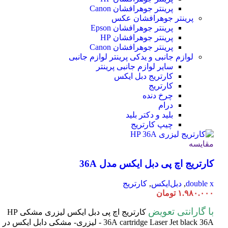
پرینتر جوهرافشان Canon
پرینتر جوهرافشان عکس
پرینتر جوهرافشان Epson
پرینتر جوهرافشان HP
پرینتر جوهرافشان Canon
لوازم جانبی و یدکی پرینتر
لوازم جانبی
سایر لوازم جانبی پرینتر
کارتریج دبل ایکس
کارتریج
چرخ دنده
درام
بلید و دکتر بلید
چیپ کارتریج
مقایسه
کارتریج اچ پی دبل ایکس مدل 36A
double x
,
دبل‌ایکس
,
کارتریج
۱.۹۸۰.۰۰۰
تومان
با گارانتی تعویض
کارتریج اچ پی دبل ایکس لیزری مشکی HP
cartridge Laser
36A
Jet black 36A - لیزری- مشکی دابل ایکس در