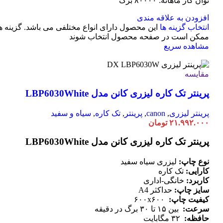
توان کار ماهانه: ۸۰۰۰۰ برگ
افزودن به علاقه مندی
انتخاب گزینه ها
این محصول دارای انواع مختلفی می باشد. گزینه ه
ممکن است در صفحه محصول انتخاب شوند
مشاهده سریع
مقایسه
پرینتر تک کاره لیزری کانن مدل LBP6030White
پرینتر لیزری
,
canon
,
پرینتر
,
تک کاره
,
سیاه و سفید
۲۱.۹۹۲.۰۰۰
تومان
پرینتر تک کاره لیزری کانن مدل LBP6030White
نوع چاپ:
لیزری سیاه سفید
کارایی:
تک کاره
کاربرد:
خانگی-اداری
سایز چاپ:
حداکثر A4
کیفیت چاپ:
۶۰۰x۶۰۰
سرعت:
بین ۱۵ تا ۳۰ برگ در دقیقه
حافظه:
۳۲ مگابایت