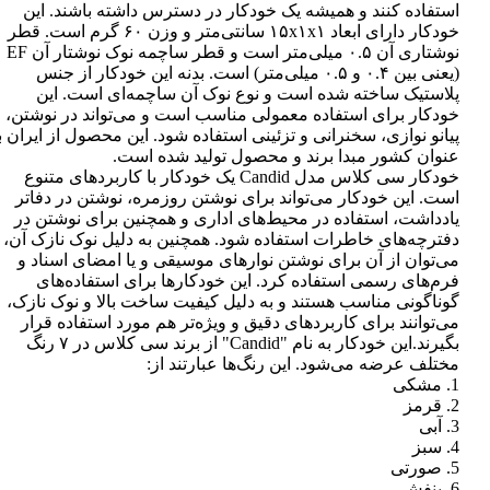
استفاده کنند و همیشه یک خودکار در دسترس داشته باشند. این
خودکار دارای ابعاد ۱۵x۱x۱ سانتی‌متر و وزن ۶۰ گرم است. قطر
نوشتاری آن ۰.۵ میلی‌متر است و قطر ساچمه نوک نوشتار آن EF
(یعنی بین ۰.۴ و ۰.۵ میلی‌متر) است. بدنه این خودکار از جنس
پلاستیک ساخته شده است و نوع نوک آن ساچمه‌ای است. این
خودکار برای استفاده معمولی مناسب است و می‌تواند در نوشتن،
پیانو نوازی، سخنرانی و تزئینی استفاده شود. این محصول از ایران ب
عنوان کشور مبدا برند و محصول تولید شده است.
خودکار سی کلاس مدل Candid یک خودکار با کاربردهای متنوع
است. این خودکار می‌تواند برای نوشتن روزمره، نوشتن در دفاتر
یادداشت، استفاده در محیط‌های اداری و همچنین برای نوشتن در
دفترچه‌های خاطرات استفاده شود. همچنین به دلیل نوک نازک آن،
می‌توان از آن برای نوشتن نوارهای موسیقی و یا امضای اسناد و
فرم‌های رسمی استفاده کرد. این خودکارها برای استفاده‌های
گوناگونی مناسب هستند و به دلیل کیفیت ساخت بالا و نوک نازک،
می‌توانند برای کاربردهای دقیق و ویژه‌تر هم مورد استفاده قرار
بگیرند.این خودکار به نام "Candid" از برند سی کلاس در ۷ رنگ
مختلف عرضه می‌شود. این رنگ‌ها عبارتند از:
1. مشکی
2. قرمز
3. آبی
4. سبز
5. صورتی
6. بنفش