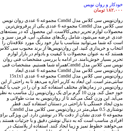
خودکار و روان نویس
۱۸۲.۰۰۰
تومان
روان‌نویس سی کلاس مدل Candid مجموعه 6 عددی روان نویس
سی کلاس مدل Candid مجموعه 6 عددی یکی از پرفروش‌ترین
عددی عرضه می‌شود، شامل رنگ‌های مشکی، آبی، قرمز، سبز و ..
است که شما می‌توانید متناسب با نیاز خود رنگ مورد علاقه‌تان را
انتخاب و خریداری کنید. این روان‌نویس‌ها از برند محبوب سی کلاس
هستند که به عنوان محصولات با کیفیت و بادوام در بازار لوازم
تحریر بسیار خوش‌نامند. در ادامه با بررسی مشخصات فنی روان
نویس سی کلاس مدل Candidهمراه شما هستیم. مشخصات فنی
روان‌نویس سی کلاس مدل Candid مجموعه 6 عددی ابعاد
روان‌نویس سی کلاس مدل Candid مجموعه 6 عددی 15x1x1
سانتی‌متر است. این ابعاد به کاربر اجازه می‌دهد تا به راحتی از این
روان‌نویس در زمان‌های مختلف استفاده کند و آن را در جیب یا کی
خود حمل کند. وزن 10 گرم برای یک روان‌نویس ژل مناسب به نظر
می‌آید. این وزن کمک می‌کند تا از روان‌نویس به مدت طولانی و
بدون ایجاد خستگی یا ناراحتی در دستتان استفاده کنید. قطر
نوشتاری 0.5 میلی‌متر در روان‌نویس سی کلاس مدل Candid
مجموعه 6 عددی نشان از دقت بالا در نوشتن دارد. این ویژگی برای
افرادی مناسب است که به دنبال نوشتن دقیق و با جزئیات هستند و
می‌خواهند خطوط تمیز و زیبا ایجاد کنند. استفاده از پلاستیک در