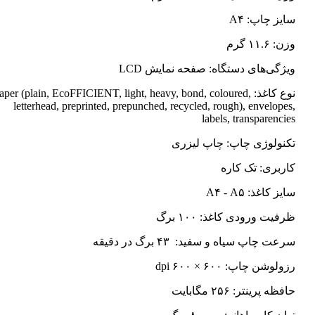
سایز چاپ: A۴
وزن: ۱۱.۶ گرم
ویژگی‌های دستگاه: صفحه نمایش LCD
نوع کاغذ: Paper (plain, EcoFFICIENT, light, heavy, bond, coloured
letterhead, preprinted, prepunched, recycled, rough), envelopes,
labels, transparencies
تکنولوژی چاپ: چاپ لیزری
کاربری: تک کاره
سایز کاغذ: A۴ - A۵
ظرفیت ورودی کاغذ: ۱۰۰ برگ
سرعت چاپ سیاه و سفید: ۴۳ برگ در دقیقه
رزولوشن چاپ: ۶۰۰ × ۶۰۰ dpi
حافظه پرینتر: ۲۵۶ مگابایت