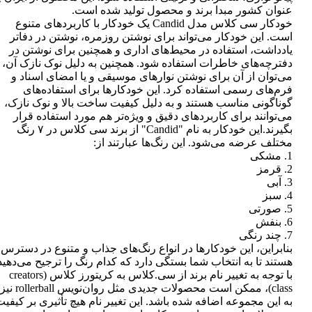
عنوان کشور مبدا برند و محصول تولید شده است.
خودکار سی کلاس مدل Candid یک خودکار با کاربردهای متنوع
است. این خودکار می‌تواند برای نوشتن روزمره، نوشتن در دفاتر
یادداشت، استفاده در محیط‌های اداری و همچنین برای نوشتن در
دفترچه‌های خاطرات استفاده شود. همچنین به دلیل نوک نازک آن،
می‌توان از آن برای نوشتن نوارهای موسیقی و یا امضای اسناد و
فرم‌های رسمی استفاده کرد. این خودکارها برای استفاده‌های
گوناگونی مناسب هستند و به دلیل کیفیت ساخت بالا و نوک نازک،
می‌توانند برای کاربردهای دقیق و ویژه‌تر هم مورد استفاده قرار
بگیرند.این خودکار به نام "Candid" از برند سی کلاس در ۷ رنگ
مختلف عرضه می‌شود. این رنگ‌ها عبارتند از:
1. مشکی
2. قرمز
3. آبی
4. سبز
5. صورتی
6. بنفش
7. چند رنگی
بنابراین، این خودکارها در انواع رنگ‌های جذاب و متنوع در دسترس
هستند تا به انتخاب شما بستگی دارد که کدام رنگ را ترجیح می‌دهید
با توجه به تغییر نام برند از سی.کلاس به کریتورز کلاس (creators
class)، ممکن است محصولات جدیدی مثل روان‌نویس rollerball نیز
به این مجموعه اضافه شده باشد. این تغییر نام هیچ تأثیری بر کیفی