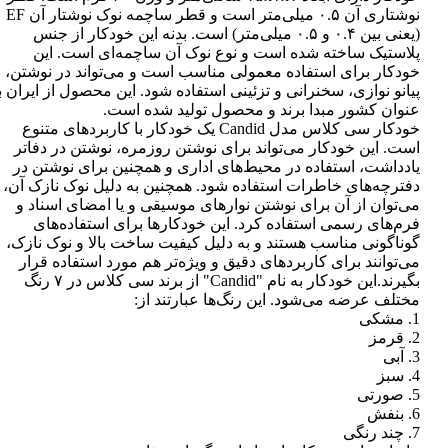
نوشتاری آن ۰.۵ میلی‌متر است و قطر ساچمه نوک نوشتار آن EF
(یعنی بین ۰.۴ و ۰.۵ میلی‌متر) است. بدنه این خودکار از جنس
پلاستیک ساخته شده است و نوع نوک آن ساچمه‌ای است. این
خودکار برای استفاده معمولی مناسب است و می‌تواند در نوشتن،
پیانو نوازی، سخنرانی و تزئینی استفاده شود. این محصول از ایران ب
عنوان کشور مبدا برند و محصول تولید شده است.
خودکار سی کلاس مدل Candid یک خودکار با کاربردهای متنوع
است. این خودکار می‌تواند برای نوشتن روزمره، نوشتن در دفاتر
یادداشت، استفاده در محیط‌های اداری و همچنین برای نوشتن در
دفترچه‌های خاطرات استفاده شود. همچنین به دلیل نوک نازک آن،
می‌توان از آن برای نوشتن نوارهای موسیقی و یا امضای اسناد و
فرم‌های رسمی استفاده کرد. این خودکارها برای استفاده‌های
گوناگونی مناسب هستند و به دلیل کیفیت ساخت بالا و نوک نازک،
می‌توانند برای کاربردهای دقیق و ویژه‌تر هم مورد استفاده قرار
بگیرند.این خودکار به نام "Candid" از برند سی کلاس در ۷ رنگ
مختلف عرضه می‌شود. این رنگ‌ها عبارتند از:
1. مشکی
2. قرمز
3. آبی
4. سبز
5. صورتی
6. بنفش
7. چند رنگی