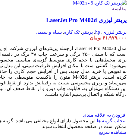
مقایسه
پرینتر لیزری LaserJet Pro M402d
پرینتر لیزری
,
hp
,
پرینتر
,
تک کاره
,
سیاه و سفید.
۶۱.۹۷۹.۰۰۰
تومان
مدل LaserJet Pro M402d، ازجمله پرینترهای لیزری شرکت اچ 
است که با سینی ۲۵۰ برگی و سرعت چاپ ۳۸ برگ در دقی
برای محیط‌هایی با حجم کاری متوسط گزینه‌ی مناسبی محسو
می‌شود؛ گفتنی است با امکان افزایش ظرفیت سینی، این مدل نیا
به تعویض یا خرید مدل جدید، پس از افزایش حجم کاری را حذ
کرده است. پرینتر M402d متون را باکیفیت متوسطی به چ
می‌رساند و برتری محسوسی نسبت به رقیبانش ندارد. از نقاط قو
این دستگاه می‌توان به، قابلیت چاپ دورو و از نقاط ضعف آن، نبو
درگاه شبکه و اتصال بی‌سیم اشاره داشت.
افزودن به علاقه مندی
انتخاب گزینه ها
این محصول دارای انواع مختلفی می باشد. گزینه ه
ممکن است در صفحه محصول انتخاب شوند
مشاهده سریع