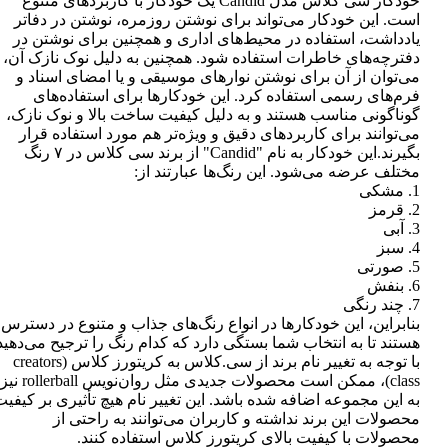
خودکار سی کلاس مدل Candid یک خودکار با کاربردهای متنوع
است. این خودکار می‌تواند برای نوشتن روزمره، نوشتن در دفاتر
یادداشت، استفاده در محیط‌های اداری و همچنین برای نوشتن در
دفترچه‌های خاطرات استفاده شود. همچنین به دلیل نوک نازک آن،
می‌توان از آن برای نوشتن نوارهای موسیقی و یا امضای اسناد و
فرم‌های رسمی استفاده کرد. این خودکارها برای استفاده‌های
گوناگونی مناسب هستند و به دلیل کیفیت ساخت بالا و نوک نازک،
می‌توانند برای کاربردهای دقیق و ویژه‌تر هم مورد استفاده قرار
بگیرند.این خودکار به نام "Candid" از برند سی کلاس در ۷ رنگ
مختلف عرضه می‌شود. این رنگ‌ها عبارتند از:
1. مشکی
2. قرمز
3. آبی
4. سبز
5. صورتی
6. بنفش
7. چند رنگی
بنابراین، این خودکارها در انواع رنگ‌های جذاب و متنوع در دسترس
هستند تا به انتخاب شما بستگی دارد که کدام رنگ را ترجیح می‌دهید
با توجه به تغییر نام برند از سی.کلاس به کریتورز کلاس (creators
class)، ممکن است محصولات جدیدی مثل روان‌نویس rollerball نیز
به این مجموعه اضافه شده باشد. این تغییر نام هیچ تأثیری بر کیفی
محصولات این برند نداشته و کاربران می‌توانند به راحتی از
محصولات با کیفیت بالای کریتورز کلاس استفاده کنند.