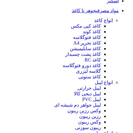
اسکنر
مواد مصرفی
جوهر تا کاغذ
انواع کاغذ
کاغذ کپی مکس
کاغذ کوتد
کاغذ فتوگلاسه
کاغذ تحریر A4
کاغذ سابلیمیشن
کاغذ پشت چسبدار
کاغذ RC
کاغذ دورو فتوگلاسه
گلاسه لیزری
کاغذ ستونی
انواع لیبل
لیبل حرارتی
لیبل دیجی کالا
لیبل PVC
لیبل جواهر دم شیشه ای
وکس رزین ریبون
رزین ریبون
وکس ریبون
ریبون سوزنی