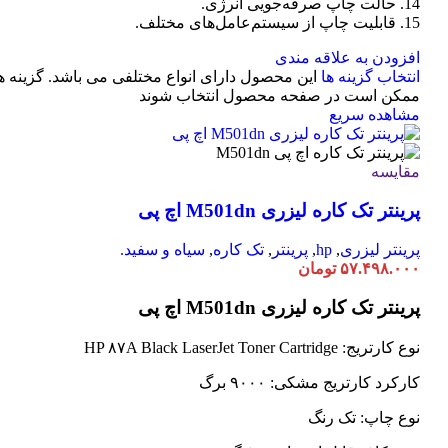
14. حالت چاپ صرفه‌جویی انرژی.
15. قابلیت چاپ از سیستم‌عامل‌های مختلف.
افزودن به علاقه مندی
انتخاب گزینه ها
این محصول دارای انواع مختلفی می باشد. گزینه ه
ممکن است در صفحه محصول انتخاب شوند
مشاهده سریع
مقایسه
پرینتر تک کاره لیزری M501dn اچ پی
پرینتر لیزری
,
hp
,
پرینتر
,
تک کاره
,
سیاه و سفید.
۵۷.۴۹۸.۰۰۰
تومان
پرینتر تک کاره لیزری M501dn اچ پی
نوع کارتریج: HP ۸۷A Black LaserJet Toner Cartridge
کارکرد کارتریج مشکی: ۹۰۰۰ برگ
نوع چاپ: تک رنگ