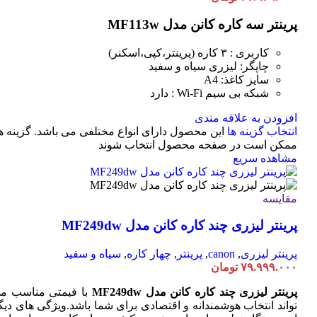
پرینتر سه کاره کانن مدل MF113w
کاربری : ۳ کاره (پرینتر،کپی،اسکنر)
چاپگر: لیزری سیاه و سفید
سایز کاغذ: A4
شبکه بی سیم Wi-Fi : دارد
افزودن به علاقه مندی
انتخاب گزینه ها
این محصول دارای انواع مختلفی می باشد. گزینه ه
ممکن است در صفحه محصول انتخاب شوند
مشاهده سریع
مقایسه
پرینتر لیزری چند کاره کانن مدل MF249dw
پرینتر لیزری
,
canon
,
پرینتر
,
چهار کاره
,
سیاه و سفید
۷۹.۹۹۹.۰۰۰
تومان
پرینتر لیزری چند کاره کانن مدل MF249dw
با قیمتی مناسب م
تواند انتخاب هوشمندانه و اقتصادی برای شما باشد.ویژگی های دیگ