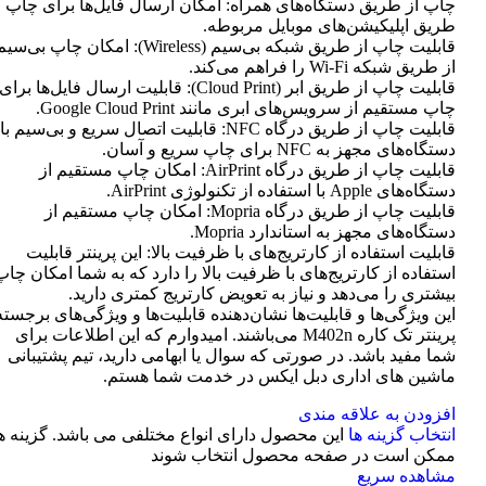
چاپ از طریق دستگاه‌های همراه: امکان ارسال فایل‌ها برای چاپ ا
طریق اپلیکیشن‌های موبایل مربوطه.
قابلیت چاپ از طریق شبکه بی‌سیم (Wireless): امکان چاپ بی‌سی
از طریق شبکه Wi-Fi را فراهم می‌کند.
قابلیت چاپ از طریق ابر (Cloud Print): قابلیت ارسال فایل‌ها برای
چاپ مستقیم از سرویس‌های ابری مانند Google Cloud Print.
قابلیت چاپ از طریق درگاه NFC: قابلیت اتصال سریع و بی‌سیم با
دستگاه‌های مجهز به NFC برای چاپ سریع و آسان.
قابلیت چاپ از طریق درگاه AirPrint: امکان چاپ مستقیم از
دستگاه‌های Apple با استفاده از تکنولوژی AirPrint.
قابلیت چاپ از طریق درگاه Mopria: امکان چاپ مستقیم از
دستگاه‌های مجهز به استاندارد Mopria.
قابلیت استفاده از کارتریج‌های با ظرفیت بالا: این پرینتر قابلیت
استفاده از کارتریج‌های با ظرفیت بالا را دارد که به شما امکان چاپ
بیشتری را می‌دهد و نیاز به تعویض کارتریج کمتری دارید.
این ویژگی‌ها و قابلیت‌ها نشان‌دهنده قابلیت‌ها و ویژگی‌های برجسته
پرینتر تک کاره M402n می‌باشند. امیدوارم که این اطلاعات برای
شما مفید باشد. در صورتی که سوال یا ابهامی دارید، تیم پشتیبانی
ماشین های اداری دبل ایکس در خدمت شما هستم.
افزودن به علاقه مندی
انتخاب گزینه ها
این محصول دارای انواع مختلفی می باشد. گزینه ه
ممکن است در صفحه محصول انتخاب شوند
مشاهده سریع