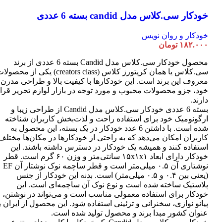
خودکار سی.کلاس مدل candid بسته 6 عددی
خودکار و روان نویس
۱۸۲.۰۰۰
تومان
محصول خودکار سی.کلاس مدل Candid بسته 6 عددی از برند
سی.کلاس یا همان کریتورز کلاس (creators class) یکی از محصو
معروف این برند است. این خودکارها با کیفیت بالا و طراحی مدرن
خود، جزو محصولات محبوب و مورد توجه در بازار لوازم تحریر قرا
دارند.
بسته 6 عددی خودکار سی.کلاس مدل Candid از طراحی زیبا و
ارگونومیک خود برای استفاده راحت و لذت‌بخش کاربران شناخته
شده است. با داشتن 6 عدد خودکار در یک بسته، این محصول به
کاربران امکان می‌دهد که به راحتی از خودکارها در مکان‌ها مختلف
استفاده کنند و همیشه یک خودکار در دسترس داشته باشند. این
خودکار دارای ابعاد ۱۵x۱x۱ سانتی‌متر و وزن ۶۰ گرم است. قطر
نوشتاری آن ۰.۵ میلی‌متر است و قطر ساچمه نوک نوشتار آن EF
(یعنی بین ۰.۴ و ۰.۵ میلی‌متر) است. بدنه این خودکار از جنس
پلاستیک ساخته شده است و نوع نوک آن ساچمه‌ای است. این
خودکار برای استفاده معمولی مناسب است و می‌تواند در نوشتن،
پیانو نوازی، سخنرانی و تزئینی استفاده شود. این محصول از ایران ب
عنوان کشور مبدا برند و محصول تولید شده است.