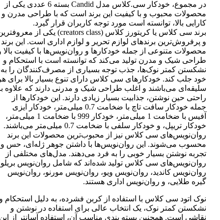
در مجموع، خودکار سی.کلاس مدل Candid بسته 6 عددی یکی از
محصولات محبوب و با کیفیت این برند است که با طراحی مدرن و
کارایی بالا، توانسته است مورد توجه کاربران قرار گیرد.
برند سی کلاس یا کریتورز کلاس (creators class) یکی از معروفتر
و پرفروش‌ترین برندهای لوازم تحریر و لوازم اداری است. این برند
محصولات متنوعی از جمله خودکارها و روان‌نویس‌ها با کیفیت بالا و
طراحی شیک و مدرن تولید می‌کند که توانسته است با استحکام و
نشکستن کمتر نوک‌ها، جذب توجه بسیاری از مصرف‌کنندگان را به
خود جلب کند. خودکارهای سی کلاس دارای تنوع بسیار بالا برای هر
سلیقه‌ای می‌باشند و اغلب طراحی شیک و مدرنی دارند که علاوه بر
راحتی حین نوشتن، جذابیت بسیار زیادی دارند. این خودکارها از
جمله خودکار سافت تاچ با ضخامت 0.7 میلی‌متر، خودکار ایزی
آفیس با ضخامت 1 میلی‌متر، خودکار 999 با ضخامت 1 میلی‌متر،
خودکار تریپل، و خودکار سلفی با ضخامت 0.7 میلی‌متر می‌باشند.
روان‌نویس‌های سی کلاس نیز از محبوب‌ترین محصولات این برند
محسوب می‌شوند. این روان‌نویس‌ها با داشتن جوهر ژله‌ای، حس و
تجربه نوشتن بسیار خوبی را به فرد می‌دهند. مدل‌های مختلفی از
روان‌نویس‌های سی کلاس تولید شده‌اند که شامل روان‌نویس بریلو،
روان‌نویس کاندید، روان‌نویس ویو، روان‌نویس مورنو، روان‌نویس
گیره طلایی، و روان‌نویس اداری هستند.
نوک اتود سی کلاس با استفاده از کربن فشرده، به دلیل استحکام و
نشکستن کمتر نوک، یک انتخاب عالی برای استفاده در نوشتن و
نقاشی است. همچنین بسته بندی مناسب آن، استفاده آسانتر از این