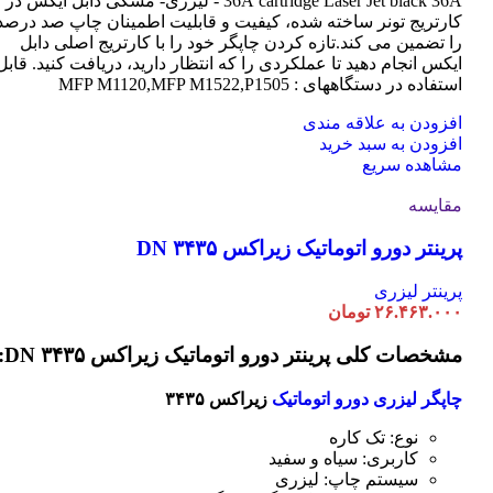
cartridge Laser
36A
Jet black 36A - لیزری- مشکی دابل ایکس در
کارتریج تونر ساخته شده، کیفیت و قابلیت اطمینان چاپ صد درصد
را تضمین می کند.تازه کردن چاپگر خود را با کارتریج اصلی دابل
ایکس انجام دهید تا عملکردی را که انتظار دارید، دریافت کنید. قابل
استفاده در دستگاههای : MFP M1120,MFP M1522,P1505
افزودن به علاقه مندی
افزودن به سبد خرید
مشاهده سریع
مقایسه
پرینتر دورو اتوماتیک زیراکس DN ۳۴۳۵
پرینتر لیزری
۲۶.۴۶۳.۰۰۰
تومان
مشخصات کلی پرینتر دورو اتوماتیک زیراکس DN ۳۴۳۵:
چاپگر لیزری دورو اتوماتیک
زیراکس ۳۴۳۵
نوع: تک کاره
کاربری: سیاه و سفید
سیستم چاپ: لیزری