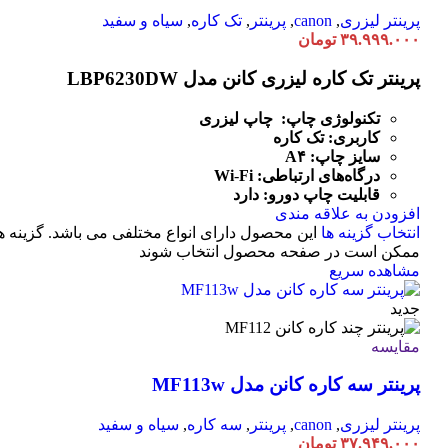
پرینتر لیزری
,
canon
,
پرینتر
,
تک کاره
,
سیاه و سفید
۳۹.۹۹۹.۰۰۰
تومان
پرینتر تک کاره لیزری کانن مدل LBP6230DW
تکنولوژی چاپ: چاپ لیزری
کاربری: تک کاره
سایز چاپ: A۴
درگاه‌های ارتباطی:
Fi
-
Wi
قابلیت چاپ دورو: دارد
افزودن به علاقه مندی
انتخاب گزینه ها
این محصول دارای انواع مختلفی می باشد. گزینه ه
ممکن است در صفحه محصول انتخاب شوند
مشاهده سریع
جدید
مقایسه
پرینتر سه کاره کانن مدل MF113w
پرینتر لیزری
,
canon
,
پرینتر
,
سه کاره
,
سیاه و سفید
۳۷.۹۴۹.۰۰۰
تومان