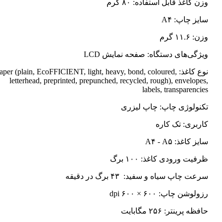
وزن کاغذ قابل استفاده: ۸۰ گرم
سایز چاپ: A۴
وزن: ۱۱.۶ گرم
ویژگی‌های دستگاه: صفحه نمایش LCD
نوع کاغذ: Paper (plain, EcoFFICIENT, light, heavy, bond, coloured
letterhead, preprinted, prepunched, recycled, rough), envelopes,
labels, transparencies
تکنولوژی چاپ: چاپ لیزری
کاربری: تک کاره
سایز کاغذ: A۴ - A۵
ظرفیت ورودی کاغذ: ۱۰۰ برگ
سرعت چاپ سیاه و سفید: ۴۳ برگ در دقیقه
رزولوشن چاپ: ۶۰۰ × ۶۰۰ dpi
حافظه پرینتر: ۲۵۶ مگابایت