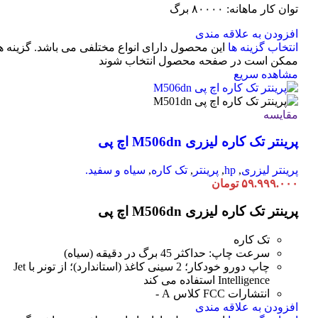
توان کار ماهانه: ۸۰۰۰۰ برگ
افزودن به علاقه مندی
انتخاب گزینه ها
این محصول دارای انواع مختلفی می باشد. گزینه ه
ممکن است در صفحه محصول انتخاب شوند
مشاهده سریع
مقایسه
پرینتر تک کاره لیزری M506dn اچ پی
پرینتر لیزری
,
hp
,
پرینتر
,
تک کاره
,
سیاه و سفید.
۵۹.۹۹۹.۰۰۰
تومان
پرینتر تک کاره لیزری M506dn اچ پی
تک کاره
سرعت چاپ: حداکثر 45 برگ در دقیقه (سیاه)
چاپ دورو خودکار؛ 2 سینی کاغذ (استاندارد)؛ از تونر با Jet
Intelligence استفاده می کند
انتشارات FCC کلاس A -
افزودن به علاقه مندی