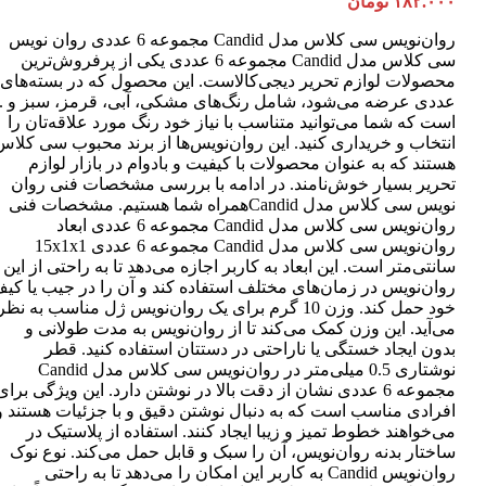
۱۸۲.۰۰۰
تومان
روان‌نویس سی کلاس مدل Candid مجموعه 6 عددی روان نویس
سی کلاس مدل Candid مجموعه 6 عددی یکی از پرفروش‌ترین
عددی عرضه می‌شود، شامل رنگ‌های مشکی، آبی، قرمز، سبز و ..
است که شما می‌توانید متناسب با نیاز خود رنگ مورد علاقه‌تان را
انتخاب و خریداری کنید. این روان‌نویس‌ها از برند محبوب سی کلاس
هستند که به عنوان محصولات با کیفیت و بادوام در بازار لوازم
تحریر بسیار خوش‌نامند. در ادامه با بررسی مشخصات فنی روان
نویس سی کلاس مدل Candidهمراه شما هستیم. مشخصات فنی
روان‌نویس سی کلاس مدل Candid مجموعه 6 عددی ابعاد
روان‌نویس سی کلاس مدل Candid مجموعه 6 عددی 15x1x1
سانتی‌متر است. این ابعاد به کاربر اجازه می‌دهد تا به راحتی از این
روان‌نویس در زمان‌های مختلف استفاده کند و آن را در جیب یا کی
خود حمل کند. وزن 10 گرم برای یک روان‌نویس ژل مناسب به نظر
می‌آید. این وزن کمک می‌کند تا از روان‌نویس به مدت طولانی و
بدون ایجاد خستگی یا ناراحتی در دستتان استفاده کنید. قطر
نوشتاری 0.5 میلی‌متر در روان‌نویس سی کلاس مدل Candid
مجموعه 6 عددی نشان از دقت بالا در نوشتن دارد. این ویژگی برای
افرادی مناسب است که به دنبال نوشتن دقیق و با جزئیات هستند و
می‌خواهند خطوط تمیز و زیبا ایجاد کنند. استفاده از پلاستیک در
ساختار بدنه روان‌نویس، آن را سبک و قابل حمل می‌کند. نوع نوک
روان‌نویس Candid به کاربر این امکان را می‌دهد تا به راحتی