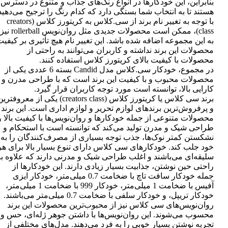
بنابراین، این خودکارها در انواع رنگ‌های جذاب و متنوع در دسترس
هستند تا به انتخاب شما بستگی دارد که کدام رنگ را ترجیح می‌دهید
با توجه به تغییر نام برند از سی.کلاس به کریتورز کلاس (creators
class)، ممکن است محصولات جدیدی مثل روان‌نویس rollerball نیز
به این مجموعه اضافه شده باشد. این تغییر نام هیچ تأثیری بر کیفی
محصولات این برند نداشته و کاربران می‌توانند به راحتی از
محصولات با کیفیت بالای کریتورز کلاس استفاده کنند.
در مجموع، خودکار سی.کلاس مدل Candid بسته 6 عددی یکی از
محصولات محبوب و با کیفیت این برند است که با طراحی مدرن و
کارایی بالا، توانسته است مورد توجه کاربران قرار گیرد.
برند سی کلاس یا کریتورز کلاس (creators class) یکی از معروفتر
و پرفروش‌ترین برندهای لوازم تحریر و لوازم اداری است. این برند
محصولات متنوعی از جمله خودکارها و روان‌نویس‌ها با کیفیت بالا و
طراحی شیک و مدرن تولید می‌کند که توانسته است با استحکام و
نشکستن کمتر نوک‌ها، جذب توجه بسیاری از مصرف‌کنندگان را به
خود جلب کند. خودکارهای سی کلاس دارای تنوع بسیار بالا برای هر
سلیقه‌ای می‌باشند و اغلب طراحی شیک و مدرنی دارند که علاوه بر
راحتی حین نوشتن، جذابیت بسیار زیادی دارند. این خودکارها از
جمله خودکار سافت تاچ با ضخامت 0.7 میلی‌متر، خودکار ایزی
آفیس با ضخامت 1 میلی‌متر، خودکار 999 با ضخامت 1 میلی‌متر،
خودکار تریپل، و خودکار سلفی با ضخامت 0.7 میلی‌متر می‌باشند.
روان‌نویس‌های سی کلاس نیز از محبوب‌ترین محصولات این برند
محسوب می‌شوند. این روان‌نویس‌ها با داشتن جوهر ژله‌ای، حس و
تجربه نوشتن بسیار خوبی را به فرد می‌دهند. مدل‌های مختلفی از