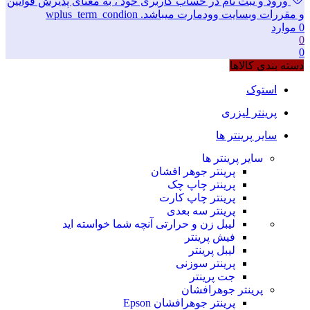
ورود و ثبت نام در حساب کاربری خود ، به معنای پذیرش قوانین
و مقررات وبسایت وودمارت میباشد. wplus_term_condion
0
موارد
0
0
دسته بندی کالاها
استوک
پرینتر لیزری
سایر پرینتر ها
سایر پرینتر ها
پرینتر جوهر افشان
پرینتر چاپ چک
پرینتر چاپ کارت
پرینتر سه بعدی
لیبل زن و حرارتی
آنچه شما خواسته اید
فیش پرینتر
لیبل پرینتر
پرینتر سوزنی
جت پرینتر
پرینتر جوهرافشان
پرینتر جوهرافشان Epson