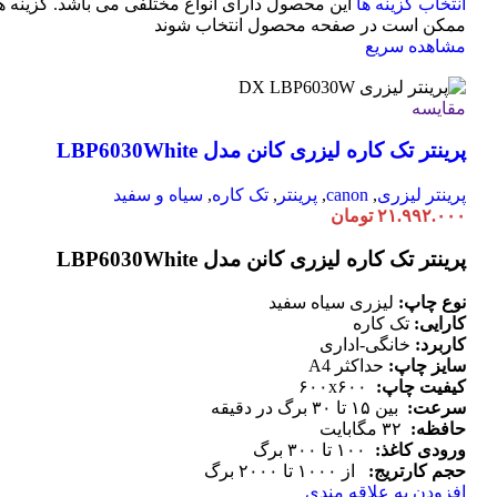
انتخاب گزینه ها
این محصول دارای انواع مختلفی می باشد. گزینه ه
ممکن است در صفحه محصول انتخاب شوند
مشاهده سریع
مقایسه
پرینتر تک کاره لیزری کانن مدل LBP6030White
پرینتر لیزری
,
canon
,
پرینتر
,
تک کاره
,
سیاه و سفید
۲۱.۹۹۲.۰۰۰
تومان
پرینتر تک کاره لیزری کانن مدل LBP6030White
نوع چاپ:
لیزری سیاه سفید
کارایی:
تک کاره
کاربرد:
خانگی-اداری
سایز چاپ:
حداکثر A4
کیفیت چاپ:
۶۰۰x۶۰۰
سرعت:
بین ۱۵ تا ۳۰ برگ در دقیقه
حافظه:
۳۲ مگابایت
ورودی کاغذ:
۱۰۰ تا ۳۰۰ برگ
حجم کارتریج:
از ۱۰۰۰ تا ۲۰۰۰ برگ
افزودن به علاقه مندی