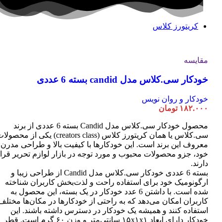
کریتورز کلاس
مقایسه
خودکار سی.کلاس مدل candid بسته 6 عددی
خودکار و روان نویس
۱۸۲.۰۰۰
تومان
محصول خودکار سی.کلاس مدل Candid بسته 6 عددی از برند
سی.کلاس یا همان کریتورز کلاس (creators class) یکی از محصو
معروف این برند است. این خودکارها با کیفیت بالا و طراحی مدرن
خود، جزو محصولات محبوب و مورد توجه در بازار لوازم تحریر قرا
دارند.
بسته 6 عددی خودکار سی.کلاس مدل Candid از طراحی زیبا و
ارگونومیک خود برای استفاده راحت و لذت‌بخش کاربران شناخته
شده است. با داشتن 6 عدد خودکار در یک بسته، این محصول به
کاربران امکان می‌دهد که به راحتی از خودکارها در مکان‌ها مختلف
استفاده کنند و همیشه یک خودکار در دسترس داشته باشند. این
خودکار دارای ابعاد ۱۵x۱x۱ سانتی‌متر و وزن ۶۰ گرم است. قطر