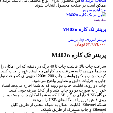
انتخاب گزینه ها
این محصول دارای انواع مختلفی می باشد. گزینه ه
ممکن است در صفحه محصول انتخاب شوند
مشاهده سریع
مقایسه
پرینتر تک کاره M402n
پرینتر لیزری
,
hp
,
پرینتر
۶۲.۹۹۹.۰۰۰
تومان
پرینتر تک کاره M402n
سرعت چاپ بالا: قابلیت چاپ تا 40 برگ در دقیقه که این امکان را
به شما می‌دهد تا به سرعت و با کارایی بالا اسناد خود را چاپ کنید.
کیفیت چاپ بالا: رزولوشن چاپ 1200x1200 دی‌پی‌آی که باعث تو
چاپی با جزئیات دقیق و تصاویر واضح می‌شود.
چاپ دو رویه: قابلیت چاپ دو رویه که به شما اجازه می‌دهد اسناد
خود را به صورت دو رو چاپ کنید و از کاغذ صرفه‌جویی کنید.
درگاه USB: دارای درگاه USB که به شما امکان چاپ مستقیم از
روی فلش درایو یا دستگاه‌های USB را می‌دهد.
شبکه Ethernet: قابلیت اتصال به شبکه محلی از طریق کابل
Ethernet و چاپ مشترک از طریق شبکه.