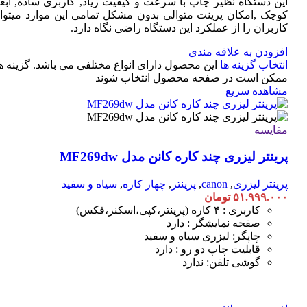
این دستگاه نظیر چاپ با سرعت و کیفیت زیاد, کاربری ساده, ابعا
کوچک ,امکان پرینت متوالی بدون مشکل تمامی این موارد میتوان
کاربران را از عملکرد این دستگاه راضی نگاه دارد.
افزودن به علاقه مندی
انتخاب گزینه ها
این محصول دارای انواع مختلفی می باشد. گزینه ه
ممکن است در صفحه محصول انتخاب شوند
مشاهده سریع
مقایسه
پرینتر لیزری چند کاره کانن مدل MF269dw
پرینتر لیزری
,
canon
,
پرینتر
,
چهار کاره
,
سیاه و سفید
۵۱.۹۹۹.۰۰۰
تومان
کاربری : ۴ کاره (پرینتر،کپی،اسکنر،فکس)
صفحه نمایشگر : دارد
چاپگر: لیزری سیاه و سفید
قابلیت چاپ دو رو : دارد
گوشی تلفن: ندارد