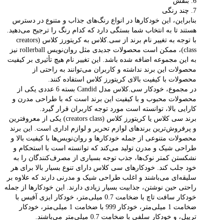
6. بنفش
7. چند رنگی
بنابراین، این خودکارها در انواع رنگ‌های جذاب و متنوع در دسترس
هستند تا به انتخاب شما بستگی دارد که کدام رنگ را ترجیح می‌دهید.
با توجه به تغییر نام برند از سی.کلاس به کریتورز کلاس (creators
class)، ممکن است محصولات جدیدی مثل روان‌نویس rollerball نیز
به این مجموعه اضافه شده باشد. این تغییر نام هیچ تأثیری بر کیفیت
محصولات این برند نداشته و کاربران می‌توانند به راحتی از
محصولات با کیفیت بالای کریتورز کلاس استفاده کنند.
در مجموع، خودکار سی.کلاس مدل Candid بسته 6 عددی یکی از
محصولات محبوب و با کیفیت این برند است که با طراحی مدرن و
کارایی بالا، توانسته است مورد توجه کاربران قرار گیرد.
برند سی کلاس یا کریتورز کلاس (creators class) یکی از معروفترین
و پرفروش‌ترین برندهای لوازم تحریر و لوازم اداری است. این برند
محصولات متنوعی از جمله خودکارها و روان‌نویس‌ها با کیفیت بالا و
طراحی شیک و مدرن تولید می‌کند که توانسته است با استحکام و
نشکستن کمتر نوک‌ها، جذب توجه بسیاری از مصرف‌کنندگان را به
خود جلب کند. خودکارهای سی کلاس دارای تنوع بسیار بالا برای هر
سلیقه‌ای می‌باشند و اغلب طراحی شیک و مدرنی دارند که علاوه بر
راحتی حین نوشتن، جذابیت بسیار زیادی دارند. این خودکارها از جمله
خودکار سافت تاچ با ضخامت 0.7 میلی‌متر، خودکار ایزی آفیس با
ضخامت 1 میلی‌متر، خودکار 999 با ضخامت 1 میلی‌متر، خودکار
تریپل، و خودکار سلفی با ضخامت 0.7 میلی‌متر می‌باشند.