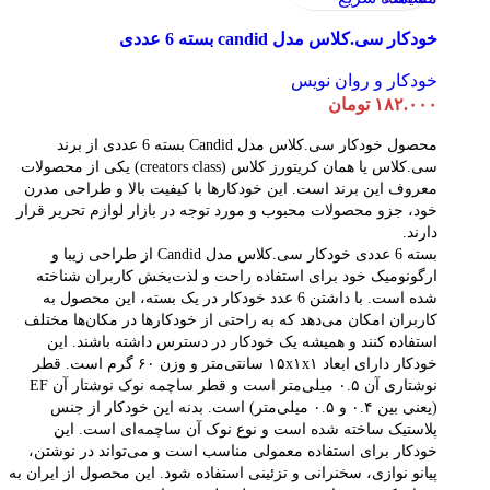
خودکار سی.کلاس مدل candid بسته 6 عددی
خودکار و روان نویس
۱۸۲.۰۰۰
تومان
محصول خودکار سی.کلاس مدل Candid بسته 6 عددی از برند
سی.کلاس یا همان کریتورز کلاس (creators class) یکی از محصولات
معروف این برند است. این خودکارها با کیفیت بالا و طراحی مدرن
خود، جزو محصولات محبوب و مورد توجه در بازار لوازم تحریر قرار
دارند.
بسته 6 عددی خودکار سی.کلاس مدل Candid از طراحی زیبا و
ارگونومیک خود برای استفاده راحت و لذت‌بخش کاربران شناخته
شده است. با داشتن 6 عدد خودکار در یک بسته، این محصول به
کاربران امکان می‌دهد که به راحتی از خودکارها در مکان‌ها مختلف
استفاده کنند و همیشه یک خودکار در دسترس داشته باشند. این
خودکار دارای ابعاد ۱۵x۱x۱ سانتی‌متر و وزن ۶۰ گرم است. قطر
نوشتاری آن ۰.۵ میلی‌متر است و قطر ساچمه نوک نوشتار آن EF
(یعنی بین ۰.۴ و ۰.۵ میلی‌متر) است. بدنه این خودکار از جنس
پلاستیک ساخته شده است و نوع نوک آن ساچمه‌ای است. این
خودکار برای استفاده معمولی مناسب است و می‌تواند در نوشتن،
پیانو نوازی، سخنرانی و تزئینی استفاده شود. این محصول از ایران به