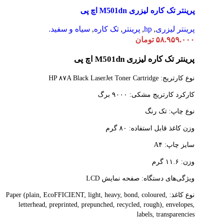
پرینتر تک کاره لیزری M501dn اچ پی
پرینتر لیزری
,
hp
,
پرینتر
,
تک کاره
,
سیاه و سفید.
۵۸.۹۵۹.۰۰۰
تومان
پرینتر تک کاره لیزری M501dn اچ پی
نوع کارتریج: HP ۸۷A Black LaserJet Toner Cartridge
کارکرد کارتریج مشکی: ۹۰۰۰ برگ
نوع چاپ: تک رنگ
وزن کاغذ قابل استفاده: ۸۰ گرم
سایز چاپ: A۴
وزن: ۱۱.۶ گرم
ویژگی‌های دستگاه: صفحه نمایش LCD
نوع کاغذ: Paper (plain, EcoFFICIENT, light, heavy, bond, coloured,
letterhead, preprinted, prepunched, recycled, rough), envelopes,
labels, transparencies