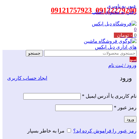
عبور به ناوبری
09121757923
_
09122279200
رفتن به محتوای اصلی
0
0
۰
تومان
جستجو
منو
ورود / ثبت نام
ورود
ایجاد حساب کاربری
نام کاربری یا آدرس ایمیل
*
رمز عبور
*
ورود
رمز عبور را فراموش کرده اید؟
مرا به خاطر بسپار