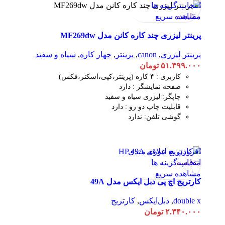
انتخاب گزینه ها
مقایسه
مشاهده سریع
پرینتر لیزری چند کاره کانن مدل MF269dw
پرینتر لیزری
,
canon
,
پرینتر
,
چهار کاره
,
سیاه و سفید
۵۱.۴۹۹.۰۰۰
تومان
کاربری : ۴ کاره (پرینتر،کپی،اسکنر،فکس)
صفحه نمایشگر : دارد
چاپگر: لیزری سیاه و سفید
قابلیت چاپ دو رو : دارد
گوشی تلفن: ندارد
افزودن به علاقه مندی
مقایسه
انتخاب گزینه ها
مشاهده سریع
کارتریج اچ پی دبل ایکس مدل 49A
double x
,
دبل‌ایکس
,
کارتریج
۲.۳۴۰.۰۰۰
تومان