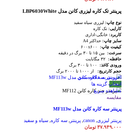
پرینتر تک کاره لیزری کانن مدل LBP6030White
نوع چاپ:
لیزری سیاه سفید
کارایی:
تک کاره
کاربرد:
خانگی-اداری
سایز چاپ:
حداکثر A4
کیفیت چاپ:
۶۰۰x۶۰۰
سرعت:
بین ۱۵ تا ۳۰ برگ در دقیقه
حافظه:
۳۲ مگابایت
ورودی کاغذ:
۱۰۰ تا ۳۰۰ برگ
حجم کارتریج:
از ۱۰۰۰ تا ۲۰۰۰ برگ
افزودن به علاقه مندی
انتخاب گزینه ها
جدید
مشاهده سریع
مقایسه
پرینتر سه کاره کانن مدل MF113w
پرینتر لیزری
,
canon
,
پرینتر
,
سه کاره
,
سیاه و سفید
۳۷.۹۴۹.۰۰۰
تومان