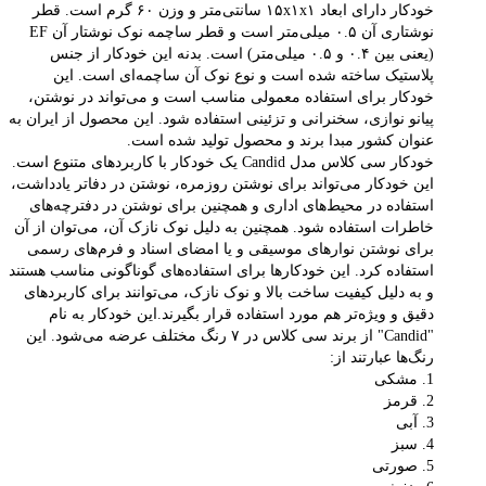
خودکار دارای ابعاد ۱۵x۱x۱ سانتی‌متر و وزن ۶۰ گرم است. قطر
نوشتاری آن ۰.۵ میلی‌متر است و قطر ساچمه نوک نوشتار آن EF
(یعنی بین ۰.۴ و ۰.۵ میلی‌متر) است. بدنه این خودکار از جنس
پلاستیک ساخته شده است و نوع نوک آن ساچمه‌ای است. این
خودکار برای استفاده معمولی مناسب است و می‌تواند در نوشتن،
پیانو نوازی، سخنرانی و تزئینی استفاده شود. این محصول از ایران به
عنوان کشور مبدا برند و محصول تولید شده است.
خودکار سی کلاس مدل Candid یک خودکار با کاربردهای متنوع است.
این خودکار می‌تواند برای نوشتن روزمره، نوشتن در دفاتر یادداشت،
استفاده در محیط‌های اداری و همچنین برای نوشتن در دفترچه‌های
خاطرات استفاده شود. همچنین به دلیل نوک نازک آن، می‌توان از آن
برای نوشتن نوارهای موسیقی و یا امضای اسناد و فرم‌های رسمی
استفاده کرد. این خودکارها برای استفاده‌های گوناگونی مناسب هستند
و به دلیل کیفیت ساخت بالا و نوک نازک، می‌توانند برای کاربردهای
دقیق و ویژه‌تر هم مورد استفاده قرار بگیرند.این خودکار به نام
"Candid" از برند سی کلاس در ۷ رنگ مختلف عرضه می‌شود. این
رنگ‌ها عبارتند از:
1. مشکی
2. قرمز
3. آبی
4. سبز
5. صورتی