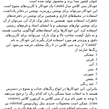
عنوان کشور مبدا برند و محصول تولید شده است.
خودکار سی کلاس مدل Candid یک خودکار با کاربردهای متنوع است.
این خودکار می‌تواند برای نوشتن روزمره، نوشتن در دفاتر یادداشت،
استفاده در محیط‌های اداری و همچنین برای نوشتن در دفترچه‌های
خاطرات استفاده شود. همچنین به دلیل نوک نازک آن، می‌توان از آن
برای نوشتن نوارهای موسیقی و یا امضای اسناد و فرم‌های رسمی
استفاده کرد. این خودکارها برای استفاده‌های گوناگونی مناسب هستند
و به دلیل کیفیت ساخت بالا و نوک نازک، می‌توانند برای کاربردهای
دقیق و ویژه‌تر هم مورد استفاده قرار بگیرند.این خودکار به نام
"Candid" از برند سی کلاس در ۷ رنگ مختلف عرضه می‌شود. این
رنگ‌ها عبارتند از:
1. مشکی
2. قرمز
3. آبی
4. سبز
5. صورتی
6. بنفش
7. چند رنگی
بنابراین، این خودکارها در انواع رنگ‌های جذاب و متنوع در دسترس
هستند تا به انتخاب شما بستگی دارد که کدام رنگ را ترجیح می‌دهید.
با توجه به تغییر نام برند از سی.کلاس به کریتورز کلاس (creators
class)، ممکن است محصولات جدیدی مثل روان‌نویس rollerball نیز
به این مجموعه اضافه شده باشد. این تغییر نام هیچ تأثیری بر کیفیت