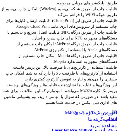
طریق اپلیکیشن‌های موبایل مربوطه.
قابلیت چاپ از طریق شبکه بی‌سیم (Wireless): امکان چاپ بی‌سیم از
طریق شبکه Wi-Fi را فراهم می‌کند.
قابلیت چاپ از طریق ابر (Cloud Print): قابلیت ارسال فایل‌ها برای
چاپ مستقیم از سرویس‌های ابری مانند Google Cloud Print.
قابلیت چاپ از طریق درگاه NFC: قابلیت اتصال سریع و بی‌سیم با
دستگاه‌های مجهز به NFC برای چاپ سریع و آسان.
قابلیت چاپ از طریق درگاه AirPrint: امکان چاپ مستقیم از
دستگاه‌های Apple با استفاده از تکنولوژی AirPrint.
قابلیت چاپ از طریق درگاه Mopria: امکان چاپ مستقیم از
دستگاه‌های مجهز به استاندارد Mopria.
قابلیت استفاده از کارتریج‌های با ظرفیت بالا: این پرینتر قابلیت
استفاده از کارتریج‌های با ظرفیت بالا را دارد که به شما امکان چاپ
بیشتری را می‌دهد و نیاز به تعویض کارتریج کمتری دارید.
این ویژگی‌ها و قابلیت‌ها نشان‌دهنده قابلیت‌ها و ویژگی‌های برجسته
پرینتر تک کاره M402n می‌باشند. امیدوارم که این اطلاعات برای شما
مفید باشد. در صورتی که سوال یا ابهامی دارید، تیم پشتیبانی ماشین
های اداری دبل ایکس در خدمت شما هستم.
افزودن به علاقه مندی
مقایسه
انتخاب گزینه ها
مشاهده سریع
پرینتر لیزری LaserJet Pro M402d