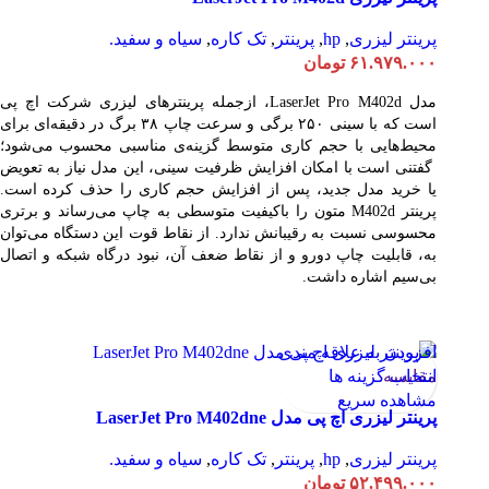
پرینتر لیزری
,
hp
,
پرینتر
,
تک کاره
,
سیاه و سفید.
۶۱.۹۷۹.۰۰۰
تومان
مدل LaserJet Pro M402d، ازجمله پرینترهای لیزری شرکت اچ پی
است که با سینی ۲۵۰ برگی و سرعت چاپ ۳۸ برگ در دقیقه‌ای برای
محیط‌هایی با حجم کاری متوسط گزینه‌ی مناسبی محسوب می‌شود؛
گفتنی است با امکان افزایش ظرفیت سینی، این مدل نیاز به تعویض
یا خرید مدل جدید، پس از افزایش حجم کاری را حذف کرده است.
پرینتر M402d متون را باکیفیت متوسطی به چاپ می‌رساند و برتری
محسوسی نسبت به رقیبانش ندارد. از نقاط قوت این دستگاه می‌توان
به، قابلیت چاپ دورو و از نقاط ضعف آن، نبود درگاه شبکه و اتصال
بی‌سیم اشاره داشت.
افزودن به علاقه مندی
مقایسه
انتخاب گزینه ها
مشاهده سریع
پرینتر لیزری اچ پی مدل LaserJet Pro M402dne
پرینتر لیزری
,
hp
,
پرینتر
,
تک کاره
,
سیاه و سفید.
۵۲.۴۹۹.۰۰۰
تومان