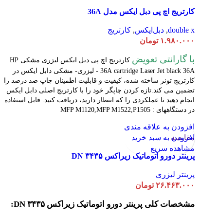
کارتریج اچ پی دبل ایکس مدل 36A
double x
,
دبل‌ایکس
,
کارتریج
۱.۹۸۰.۰۰۰
تومان
با گارانتی تعویض
کارتریج اچ پی دبل ایکس لیزری مشکی HP
cartridge Laser
36A
Jet black 36A - لیزری- مشکی دابل ایکس در
کارتریج تونر ساخته شده، کیفیت و قابلیت اطمینان چاپ صد درصد را
تضمین می کند.تازه کردن چاپگر خود را با کارتریج اصلی دابل ایکس
انجام دهید تا عملکردی را که انتظار دارید، دریافت کنید. قابل استفاده
در دستگاههای : MFP M1120,MFP M1522,P1505
افزودن به علاقه مندی
مقایسه
افزودن به سبد خرید
مشاهده سریع
پرینتر دورو اتوماتیک زیراکس DN ۳۴۳۵
پرینتر لیزری
۲۶.۴۶۳.۰۰۰
تومان
مشخصات کلی پرینتر دورو اتوماتیک زیراکس DN ۳۴۳۵: