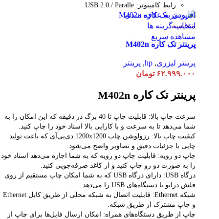
رابط کامپیوتر: USB 2.0 / Paralle
افزودن به علاقه مندی
مقایسه
انتخاب گزینه ها
مشاهده سریع
پرینتر تک کاره M402n
پرینتر لیزری
,
hp
,
پرینتر
۶۲.۹۹۹.۰۰۰
تومان
پرینتر تک کاره M402n
سرعت چاپ بالا: قابلیت چاپ تا 40 برگ در دقیقه که این امکان را به
شما می‌دهد تا به سرعت و با کارایی بالا اسناد خود را چاپ کنید.
کیفیت چاپ بالا: رزولوشن چاپ 1200x1200 دی‌پی‌آی که باعث تولید
چاپی با جزئیات دقیق و تصاویر واضح می‌شود.
چاپ دو رویه: قابلیت چاپ دو رویه که به شما اجازه می‌دهد اسناد خود
را به صورت دو رو چاپ کنید و از کاغذ صرفه‌جویی کنید.
درگاه USB: دارای درگاه USB که به شما امکان چاپ مستقیم از روی
فلش درایو یا دستگاه‌های USB را می‌دهد.
شبکه Ethernet: قابلیت اتصال به شبکه محلی از طریق کابل Ethernet
و چاپ مشترک از طریق شبکه.
چاپ از طریق دستگاه‌های همراه: امکان ارسال فایل‌ها برای چاپ از