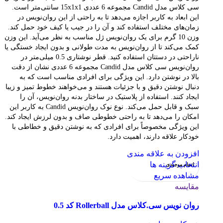
سی کلاس مدل Candid مجموعه 6 عددی 15x1x1 سانتی‌متر است.
این ابعاد به کاربر اجازه می‌دهد تا به راحتی از این روان‌نویس در
زمان‌های مختلف استفاده کند و آن را در جیب یا کیف خود حمل کند.
وزن 10 گرم برای یک روان‌نویس ژل مناسب به نظر می‌آید. این وزن
کمک می‌کند تا از روان‌نویس به مدت طولانی و بدون ایجاد خستگی یا
ناراحتی در دستتان استفاده کنید. قطر نوشتاری 0.5 میلی‌متر در
روان‌نویس سی کلاس مدل Candid مجموعه 6 عددی نشان از دقت
بالا در نوشتن دارد. این ویژگی برای افرادی مناسب است که به
دنبال نوشتن دقیق و با جزئیات هستند و می‌خواهند خطوط تمیز و زیبا
ایجاد کنند. استفاده از پلاستیک در ساختار بدنه روان‌نویس، آن را
سبک و قابل حمل می‌کند. نوع نوک روان‌نویس Candid به کاربر این
امکان را می‌دهد تا به راحتی خطوطی صاف و بدون لرزش ایجاد کند.
این ویژگی مخصوصاً برای افرادی که به نوشتن دقیق و خطاطی با
خودکار علاقه دارند، اهمیت دارد.
افزودن به علاقه مندی
انتخاب گزینه ها
اتمام موجودی
مشاهده سریع
مقایسه
روان نویس سی.کلاس مدل Rollerball کد 0.5