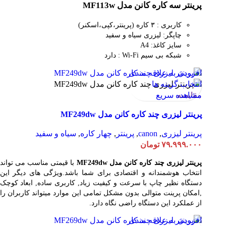
پرینتر سه کاره کانن مدل MF113w
کاربری : ۳ کاره (پرینتر،کپی،اسکنر)
چاپگر: لیزری سیاه و سفید
سایز کاغذ: A4
شبکه بی سیم Wi-Fi : دارد
افزودن به علاقه مندی
انتخاب گزینه ها
مقایسه
مشاهده سریع
پرینتر لیزری چند کاره کانن مدل MF249dw
پرینتر لیزری
,
canon
,
پرینتر
,
چهار کاره
,
سیاه و سفید
۷۹.۹۹۹.۰۰۰
تومان
پرینتر لیزری چند کاره کانن مدل MF249dw
با قیمتی مناسب می تواند
انتخاب هوشمندانه و اقتصادی برای شما باشد.ویژگی های دیگر این
دستگاه نظیر چاپ با سرعت و کیفیت زیاد, کاربری ساده, ابعاد کوچک
,امکان پرینت متوالی بدون مشکل تمامی این موارد میتواند کاربران را
از عملکرد این دستگاه راضی نگاه دارد.
افزودن به علاقه مندی