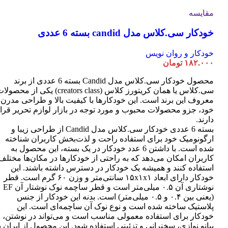
مقایسه
خودکار سی.کلاس مدل candid بسته 6 عددی
خودکار و روان نویس
۱۸۲.۰۰۰
تومان
محصول خودکار سی.کلاس مدل Candid بسته 6 عددی از برند
سی.کلاس یا همان کریتورز کلاس (creators class) یکی از محصو
معروف این برند است. این خودکارها با کیفیت بالا و طراحی مدرن
خود، جزو محصولات محبوب و مورد توجه در بازار لوازم تحریر قرا
دارند.
بسته 6 عددی خودکار سی.کلاس مدل Candid از طراحی زیبا و
ارگونومیک خود برای استفاده راحت و لذت‌بخش کاربران شناخته
شده است. با داشتن 6 عدد خودکار در یک بسته، این محصول به
کاربران امکان می‌دهد که به راحتی از خودکارها در مکان‌ها مختلف
استفاده کنند و همیشه یک خودکار در دسترس داشته باشند. این
خودکار دارای ابعاد ۱۵x۱x۱ سانتی‌متر و وزن ۶۰ گرم است. قطر
نوشتاری آن ۰.۵ میلی‌متر است و قطر ساچمه نوک نوشتار آن EF
(یعنی بین ۰.۴ و ۰.۵ میلی‌متر) است. بدنه این خودکار از جنس
پلاستیک ساخته شده است و نوع نوک آن ساچمه‌ای است. این
خودکار برای استفاده معمولی مناسب است و می‌تواند در نوشتن،
پیانو نوازی، سخنرانی و تزئینی استفاده شود. این محصول از ایران ب