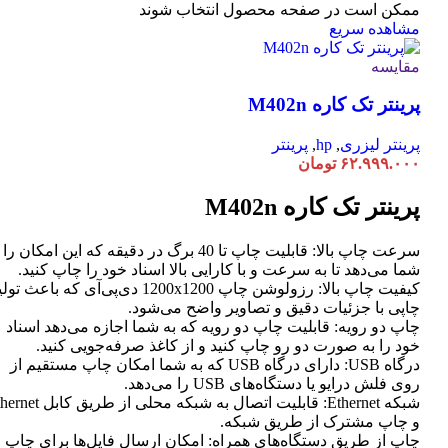
ممکن است در صفحه محصول انتخاب شوند
مشاهده سریع
مقایسه
پرینتر تک کاره M402n
پرینتر لیزری
,
hp
,
پرینتر
۶۲.۹۹۹.۰۰۰
تومان
پرینتر تک کاره M402n
سرعت چاپ بالا: قابلیت چاپ تا 40 برگ در دقیقه که این امکان ر
شما می‌دهد تا به سرعت و با کارایی بالا اسناد خود را چاپ کنید.
کیفیت چاپ بالا: رزولوشن چاپ 1200x1200 دی‌پی‌آی که باعث تو
چاپی با جزئیات دقیق و تصاویر واضح می‌شود.
چاپ دو رویه: قابلیت چاپ دو رویه که به شما اجازه می‌دهد اسناد
خود را به صورت دو رو چاپ کنید و از کاغذ صرفه‌جویی کنید.
درگاه USB: دارای درگاه USB که به شما امکان چاپ مستقیم از
روی فلش درایو یا دستگاه‌های USB را می‌دهد.
شبکه Ethernet: قابلیت اتصال به شبکه محلی از طر
و چاپ مشترک از طریق شبکه.
چاپ از طریق دستگاه‌های همراه: امکان ارسال فایل‌ها برای چاپ ا