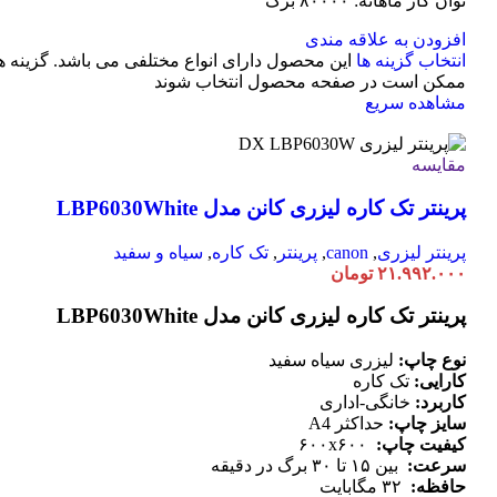
توان کار ماهانه: ۸۰۰۰۰ برگ
افزودن به علاقه مندی
انتخاب گزینه ها
این محصول دارای انواع مختلفی می باشد. گزینه ه
ممکن است در صفحه محصول انتخاب شوند
مشاهده سریع
مقایسه
پرینتر تک کاره لیزری کانن مدل LBP6030White
پرینتر لیزری
,
canon
,
پرینتر
,
تک کاره
,
سیاه و سفید
۲۱.۹۹۲.۰۰۰
تومان
پرینتر تک کاره لیزری کانن مدل LBP6030White
نوع چاپ:
لیزری سیاه سفید
کارایی:
تک کاره
کاربرد:
خانگی-اداری
سایز چاپ:
حداکثر A4
کیفیت چاپ:
۶۰۰x۶۰۰
سرعت:
بین ۱۵ تا ۳۰ برگ در دقیقه
حافظه:
۳۲ مگابایت