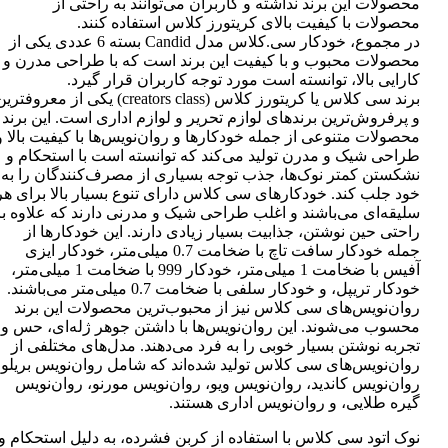
محصولات این برند نداشته و کاربران می‌توانند به راحتی از
محصولات با کیفیت بالای کریتورز کلاس استفاده کنند.
در مجموع، خودکار سی.کلاس مدل Candid بسته 6 عددی یکی از
محصولات محبوب و با کیفیت این برند است که با طراحی مدرن و
کارایی بالا، توانسته است مورد توجه کاربران قرار گیرد.
برند سی کلاس یا کریتورز کلاس (creators class) یکی از معروفتر
و پرفروش‌ترین برندهای لوازم تحریر و لوازم اداری است. این برند
محصولات متنوعی از جمله خودکارها و روان‌نویس‌ها با کیفیت بالا و
طراحی شیک و مدرن تولید می‌کند که توانسته است با استحکام و
نشکستن کمتر نوک‌ها، جذب توجه بسیاری از مصرف‌کنندگان را به
خود جلب کند. خودکارهای سی کلاس دارای تنوع بسیار بالا برای هر
سلیقه‌ای می‌باشند و اغلب طراحی شیک و مدرنی دارند که علاوه بر
راحتی حین نوشتن، جذابیت بسیار زیادی دارند. این خودکارها از
جمله خودکار سافت تاچ با ضخامت 0.7 میلی‌متر، خودکار ایزی
آفیس با ضخامت 1 میلی‌متر، خودکار 999 با ضخامت 1 میلی‌متر،
خودکار تریپل، و خودکار سلفی با ضخامت 0.7 میلی‌متر می‌باشند.
روان‌نویس‌های سی کلاس نیز از محبوب‌ترین محصولات این برند
محسوب می‌شوند. این روان‌نویس‌ها با داشتن جوهر ژله‌ای، حس و
تجربه نوشتن بسیار خوبی را به فرد می‌دهند. مدل‌های مختلفی از
روان‌نویس‌های سی کلاس تولید شده‌اند که شامل روان‌نویس بریلو،
روان‌نویس کاندید، روان‌نویس ویو، روان‌نویس مورنو، روان‌نویس
گیره طلایی، و روان‌نویس اداری هستند.
نوک اتود سی کلاس با استفاده از کربن فشرده، به دلیل استحکام و