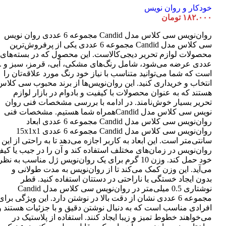
خودکار و روان نویس
۱۸۲.۰۰۰
تومان
روان‌نویس سی کلاس مدل Candid مجموعه 6 عددی روان نویس
سی کلاس مدل Candid مجموعه 6 عددی یکی از پرفروش‌ترین
عددی عرضه می‌شود، شامل رنگ‌های مشکی، آبی، قرمز، سبز و ..
است که شما می‌توانید متناسب با نیاز خود رنگ مورد علاقه‌تان را
انتخاب و خریداری کنید. این روان‌نویس‌ها از برند محبوب سی کلاس
هستند که به عنوان محصولات با کیفیت و بادوام در بازار لوازم
تحریر بسیار خوش‌نامند. در ادامه با بررسی مشخصات فنی روان
نویس سی کلاس مدل Candidهمراه شما هستیم. مشخصات فنی
روان‌نویس سی کلاس مدل Candid مجموعه 6 عددی ابعاد
روان‌نویس سی کلاس مدل Candid مجموعه 6 عددی 15x1x1
سانتی‌متر است. این ابعاد به کاربر اجازه می‌دهد تا به راحتی از این
روان‌نویس در زمان‌های مختلف استفاده کند و آن را در جیب یا کی
خود حمل کند. وزن 10 گرم برای یک روان‌نویس ژل مناسب به نظر
می‌آید. این وزن کمک می‌کند تا از روان‌نویس به مدت طولانی و
بدون ایجاد خستگی یا ناراحتی در دستتان استفاده کنید. قطر
نوشتاری 0.5 میلی‌متر در روان‌نویس سی کلاس مدل Candid
مجموعه 6 عددی نشان از دقت بالا در نوشتن دارد. این ویژگی برای
افرادی مناسب است که به دنبال نوشتن دقیق و با جزئیات هستند و
می‌خواهند خطوط تمیز و زیبا ایجاد کنند. استفاده از پلاستیک در