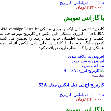
double x
,
دبل‌ایکس
,
کارتریج
۲.۳۴۰.۰۰۰
تومان
با گارانتی تعویض
کارتریج اچ پی دبل ایکس لیزری مشکی HP 49A
Jet
cartridge Laser
black 49A – لیزری- مشکی دابل ایکس در کارتریج تونر ساخته ش
کیفیت و قابلیت اطمینان چاپ صد درصد را تضمین می کند.تا
کردن چاپگر خود را با کارتریج اصلی دابل ایکس انجام دهید 
عملکردی را که انتظار دارید، دریافت کنید.
افزودن به علاقه مندی
افزودن به سبد خرید
مشاهده سریع
مقایسه
کارتریج اچ پی دبل ایکس مدل 53A
double x
,
دبل‌ایکس
,
کارتریج
۲.۴۰۰.۰۰۰
تومان
با گارانتی تعویض