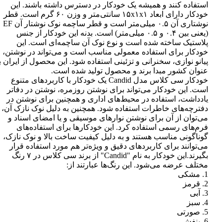
استفاده کنند و همیشه یک خودکار در دسترس داشته باشند. این
خودکار دارای ابعاد ۱۵x۱x۱ سانتی‌متر و وزن ۶۰ گرم است. قطر
نوشتاری آن ۰.۵ میلی‌متر است و قطر ساچمه نوک نوشتار آن EF
(یعنی بین ۰.۴ و ۰.۵ میلی‌متر) است. بدنه این خودکار از جنس
پلاستیک ساخته شده است و نوع نوک آن ساچمه‌ای است. این
خودکار برای استفاده معمولی مناسب است و می‌تواند در نوشتن،
پیانو نوازی، سخنرانی و تزئینی استفاده شود. این محصول از ایران ب
عنوان کشور مبدا برند و محصول تولید شده است.
خودکار سی کلاس مدل Candid یک خودکار با کاربردهای متنوع
است. این خودکار می‌تواند برای نوشتن روزمره، نوشتن در دفاتر
یادداشت، استفاده در محیط‌های اداری و همچنین برای نوشتن در
دفترچه‌های خاطرات استفاده شود. همچنین به دلیل نوک نازک آن،
می‌توان از آن برای نوشتن نوارهای موسیقی و یا امضای اسناد و
فرم‌های رسمی استفاده کرد. این خودکارها برای استفاده‌های
گوناگونی مناسب هستند و به دلیل کیفیت ساخت بالا و نوک نازک،
می‌توانند برای کاربردهای دقیق و ویژه‌تر هم مورد استفاده قرار
بگیرند.این خودکار به نام "Candid" از برند سی کلاس در ۷ رنگ
مختلف عرضه می‌شود. این رنگ‌ها عبارتند از:
1. مشکی
2. قرمز
3. آبی
4. سبز
5. صورتی
6. بنفش