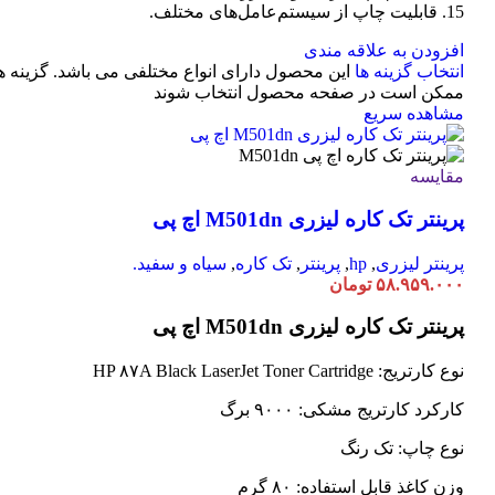
15. قابلیت چاپ از سیستم‌عامل‌های مختلف.
افزودن به علاقه مندی
انتخاب گزینه ها
این محصول دارای انواع مختلفی می باشد. گزینه ه
ممکن است در صفحه محصول انتخاب شوند
مشاهده سریع
مقایسه
پرینتر تک کاره لیزری M501dn اچ پی
پرینتر لیزری
,
hp
,
پرینتر
,
تک کاره
,
سیاه و سفید.
۵۸.۹۵۹.۰۰۰
تومان
پرینتر تک کاره لیزری M501dn اچ پی
نوع کارتریج: HP ۸۷A Black LaserJet Toner Cartridge
کارکرد کارتریج مشکی: ۹۰۰۰ برگ
نوع چاپ: تک رنگ
وزن کاغذ قابل استفاده: ۸۰ گرم