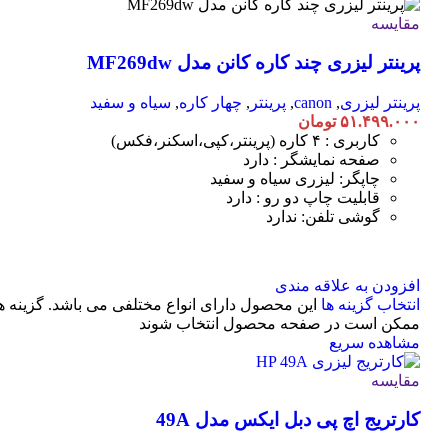
مقایسه
پرینتر لیزری چند کاره کانن مدل MF269dw
پرینتر لیزری
,
canon
,
پرینتر
,
چهار کاره
,
سیاه و سفید
۵۱.۴۹۹.۰۰۰
تومان
کاربری : ۴ کاره (پرینتر،کپی،اسکنر،فکس)
صفحه نمایشگر : دارد
چاپگر: لیزری سیاه و سفید
قابلیت چاپ دو رو : دارد
گوشی تلفن: ندارد
افزودن به علاقه مندی
انتخاب گزینه ها
این محصول دارای انواع مختلفی می باشد. گزینه ه
ممکن است در صفحه محصول انتخاب شوند
مشاهده سریع
مقایسه
کارتریج اچ پی دبل ایکس مدل 49A