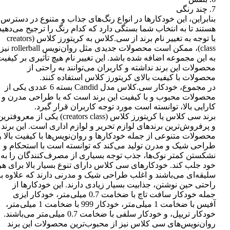
7. چند رنگی
بنابراین، این خودکارها در انواع رنگ‌های جذاب و متنوع در دسترس
هستند تا به انتخاب شما بستگی دارد که کدام رنگ را ترجیح می‌دهید
با توجه به تغییر نام برند از سی.کلاس به کریتورز کلاس (creators
class)، ممکن است محصولات جدیدی مثل روان‌نویس rollerball نیز
به این مجموعه اضافه شده باشد. این تغییر نام هیچ تأثیری بر کیفی
محصولات این برند نداشته و کاربران می‌توانند به راحتی از
محصولات با کیفیت بالای کریتورز کلاس استفاده کنند.
در مجموع، خودکار سی.کلاس مدل Candid بسته 6 عددی یکی از
محصولات محبوب و با کیفیت این برند است که با طراحی مدرن و
کارایی بالا، توانسته است مورد توجه کاربران قرار گیرد.
برند سی کلاس یا کریتورز کلاس (creators class) یکی از معروفتر
و پرفروش‌ترین برندهای لوازم تحریر و لوازم اداری است. این برند
محصولات متنوعی از جمله خودکارها و روان‌نویس‌ها با کیفیت بالا و
طراحی شیک و مدرن تولید می‌کند که توانسته است با استحکام و
نشکستن کمتر نوک‌ها، جذب توجه بسیاری از مصرف‌کنندگان را به
خود جلب کند. خودکارهای سی کلاس دارای تنوع بسیار بالا برای هر
سلیقه‌ای می‌باشند و اغلب طراحی شیک و مدرنی دارند که علاوه بر
راحتی حین نوشتن، جذابیت بسیار زیادی دارند. این خودکارها از
جمله خودکار سافت تاچ با ضخامت 0.7 میلی‌متر، خودکار ایزی
آفیس با ضخامت 1 میلی‌متر، خودکار 999 با ضخامت 1 میلی‌متر،
خودکار تریپل، و خودکار سلفی با ضخامت 0.7 میلی‌متر می‌باشند.
روان‌نویس‌های سی کلاس نیز از محبوب‌ترین محصولات این برند