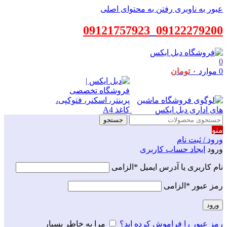
عبور به ناوبری
رفتن به محتوای اصلی
09121757923
_
09122279200
0
0
موارد
۰
تومان
جستجو
منو
ورود / ثبت نام
ورود
ایجاد حساب کاربری
نام کاربری یا آدرس ایمیل
*
الزامی
رمز عبور
*
الزامی
ورود
رمز عبور را فراموش کرده اید؟
مرا به خاطر بسپار