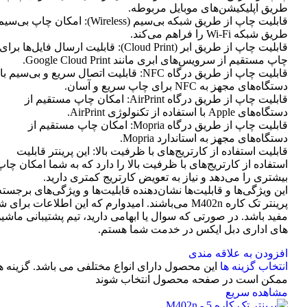
طریق اپلیکیشن‌های موبایل مربوطه.
قابلیت چاپ از طریق شبکه بی‌سیم (Wireless): امکان چاپ ب
طریق شبکه Wi-Fi را فراهم می‌کند.
قابلیت چاپ از طریق ابر (Cloud Print): قابلیت ارسال فایل‌ها برای
چاپ مستقیم از سرویس‌های ابری مانند Google Cloud Print.
قابلیت چاپ از طریق درگاه NFC: قابلیت اتصال سریع و بی‌سیم با
دستگاه‌های مجهز به NFC برای چاپ سریع و آسان.
قابلیت چاپ از طریق درگاه AirPrint: امکان چاپ مستقیم از
دستگاه‌های Apple با استفاده از تکنولوژی AirPrint.
قابلیت چاپ از طریق درگاه Mopria: امکان چاپ مستقیم از
دستگاه‌های مجهز به استاندارد Mopria.
قابلیت استفاده از کارتریج‌های با ظرفیت بالا: این پرینتر قابلیت
استفاده از کارتریج‌های با ظرفیت بالا را دارد که به شما امکان چاپ
بیشتری را می‌دهد و نیاز به تعویض کارتریج کمتری دارید.
این ویژگی‌ها و قابلیت‌ها نشان‌دهنده قابلیت‌ها و ویژگی‌های برجسته
پرینتر تک کاره M402n می‌باشند. امیدوارم که این اطلاعات برای 
مفید باشد. در صورتی که سوال یا ابهامی دارید، تیم پشتیبانی ماشی
های اداری دبل ایکس در خدمت شما هستم.
افزودن به علاقه مندی
انتخاب گزینه ها
این محصول دارای انواع مختلفی می باشد. گزینه ه
ممکن است در صفحه محصول انتخاب شوند
مشاهده سریع