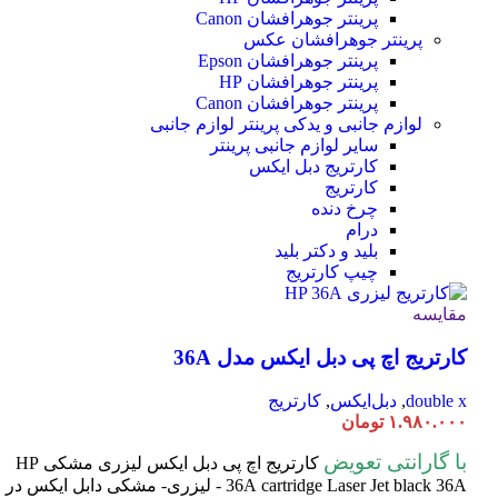
پرینتر جوهرافشان Canon
پرینتر جوهرافشان عکس
پرینتر جوهرافشان Epson
پرینتر جوهرافشان HP
پرینتر جوهرافشان Canon
لوازم جانبی و یدکی پرینتر
لوازم جانبی
سایر لوازم جانبی پرینتر
کارتریج دبل ایکس
کارتریج
چرخ دنده
درام
بلید و دکتر بلید
چیپ کارتریج
مقایسه
کارتریج اچ پی دبل ایکس مدل 36A
double x
,
دبل‌ایکس
,
کارتریج
۱.۹۸۰.۰۰۰
تومان
با گارانتی تعویض
کارتریج اچ پی دبل ایکس لیزری مشکی HP
cartridge Laser
36A
Jet black 36A - لیزری- مشکی دابل ایکس در