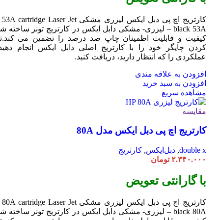
کارتریج اچ پی دبل ایکس لیزری مشکی HP 53A
Jet
cartridge Laser
black 53A – لیزری- مشکی دابل ایکس در کارتریج تونر ساخته ش
کیفیت و قابلیت اطمینان چاپ صد درصد را تضمین می کند.تا
کردن چاپگر خود را با کارتریج اصلی دابل ایکس انجام دهید 
عملکردی را که انتظار دارید، دریافت کنید.
افزودن به علاقه مندی
افزودن به سبد خرید
مشاهده سریع
مقایسه
کارتریج اچ پی دبل ایکس مدل 80A
double x
,
دبل‌ایکس
,
کارتریج
۲.۳۴۰.۰۰۰
تومان
با گارانتی تعویض
کارتریج اچ پی دبل ایکس لیزری مشکی HP 80A
Jet
cartridge Laser
black 80A – لیزری- مشکی دابل ایکس در کارتریج تونر ساخته ش