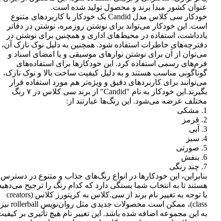
عنوان کشور مبدا برند و محصول تولید شده است.
خودکار سی کلاس مدل Candid یک خودکار با کاربردهای متنوع
است. این خودکار می‌تواند برای نوشتن روزمره، نوشتن در دفاتر
یادداشت، استفاده در محیط‌های اداری و همچنین برای نوشتن در
دفترچه‌های خاطرات استفاده شود. همچنین به دلیل نوک نازک آن،
می‌توان از آن برای نوشتن نوارهای موسیقی و یا امضای اسناد و
فرم‌های رسمی استفاده کرد. این خودکارها برای استفاده‌های
گوناگونی مناسب هستند و به دلیل کیفیت ساخت بالا و نوک نازک،
می‌توانند برای کاربردهای دقیق و ویژه‌تر هم مورد استفاده قرار
بگیرند.این خودکار به نام "Candid" از برند سی کلاس در ۷ رنگ
مختلف عرضه می‌شود. این رنگ‌ها عبارتند از:
1. مشکی
2. قرمز
3. آبی
4. سبز
5. صورتی
6. بنفش
7. چند رنگی
بنابراین، این خودکارها در انواع رنگ‌های جذاب و متنوع در دسترس
هستند تا به انتخاب شما بستگی دارد که کدام رنگ را ترجیح می‌دهید
با توجه به تغییر نام برند از سی.کلاس به کریتورز کلاس (creators
class)، ممکن است محصولات جدیدی مثل روان‌نویس rollerball نیز
به این مجموعه اضافه شده باشد. این تغییر نام هیچ تأثیری بر کیفی