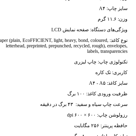
سایز چاپ: A۴
وزن: ۱۱.۶ گرم
ویژگی‌های دستگاه: صفحه نمایش LCD
نوع کاغذ: Paper (plain, EcoFFICIENT, light, heavy, bond, coloured
letterhead, preprinted, prepunched, recycled, rough), envelopes,
labels, transparencies
تکنولوژی چاپ: چاپ لیزری
کاربری: تک کاره
سایز کاغذ: A۴ - A۵
ظرفیت ورودی کاغذ: ۱۰۰ برگ
سرعت چاپ سیاه و سفید: ۴۳ برگ در دقیقه
رزولوشن چاپ: ۶۰۰ × ۶۰۰ dpi
حافظه پرینتر: ۲۵۶ مگابایت