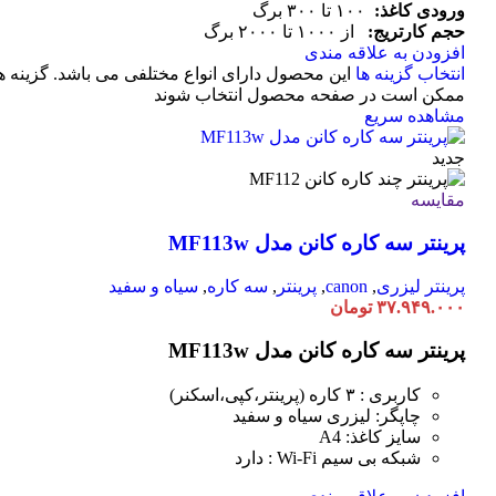
ورودی کاغذ:
۱۰۰ تا ۳۰۰ برگ
حجم کارتریج:
از ۱۰۰۰ تا ۲۰۰۰ برگ
افزودن به علاقه مندی
انتخاب گزینه ها
این محصول دارای انواع مختلفی می باشد. گزینه ه
ممکن است در صفحه محصول انتخاب شوند
مشاهده سریع
جدید
مقایسه
پرینتر سه کاره کانن مدل MF113w
پرینتر لیزری
,
canon
,
پرینتر
,
سه کاره
,
سیاه و سفید
۳۷.۹۴۹.۰۰۰
تومان
پرینتر سه کاره کانن مدل MF113w
کاربری : ۳ کاره (پرینتر،کپی،اسکنر)
چاپگر: لیزری سیاه و سفید
سایز کاغذ: A4
شبکه بی سیم Wi-Fi : دارد