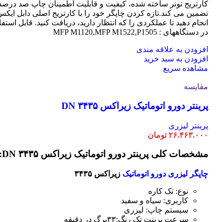
کارتریج تونر ساخته شده، کیفیت و قابلیت اطمینان چاپ صد درصد 
تضمین می کند.تازه کردن چاپگر خود را با کارتریج اصلی دابل ایک
انجام دهید تا عملکردی را که انتظار دارید، دریافت کنید. قابل استفا
در دستگاههای : MFP M1120,MFP M1522,P1505
افزودن به علاقه مندی
افزودن به سبد خرید
مشاهده سریع
مقایسه
پرینتر دورو اتوماتیک زیراکس DN ۳۴۳۵
پرینتر لیزری
۲۶.۴۶۳.۰۰۰
تومان
مشخصات کلی پرینتر دورو اتوماتیک زیراکس DN ۳۴۳۵:
چاپگر لیزری دورو اتوماتیک
زیراکس ۳۴۳۵
نوع: تک کاره
کاربری: سیاه و سفید
سیستم چاپ: لیزری
سرعت پرینت تک رنگ:۳۳برگ در دقیقه