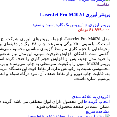
مقایسه
پرینتر لیزری LaserJet Pro M402d
پرینتر لیزری
,
hp
,
پرینتر
,
تک کاره
,
سیاه و سفید.
۶۱.۹۷۹.۰۰۰
تومان
مدل LaserJet Pro M402d، ازجمله پرینترهای لیزری شرکت ا
است که با سینی ۲۵۰ برگی و سرعت چاپ ۳۸ برگ در دقیقه
محیط‌هایی با حجم کاری متوسط گزینه‌ی مناسبی محسوب می‌شو
گفتنی است با امکان افزایش ظرفیت سینی، این مدل نیاز به تعو
یا خرید مدل جدید، پس از افزایش حجم کاری را حذف کرده اس
پرینتر M402d متون را باکیفیت متوسطی به چاپ می‌رساند و بر
محسوسی نسبت به رقیبانش ندارد. از نقاط قوت این دستگاه می‌تو
به، قابلیت چاپ دورو و از نقاط ضعف آن، نبود درگاه شبکه و اتص
بی‌سیم اشاره داشت.
افزودن به علاقه مندی
انتخاب گزینه ها
این محصول دارای انواع مختلفی می باشد. گزینه ه
ممکن است در صفحه محصول انتخاب شوند
مشاهده سریع