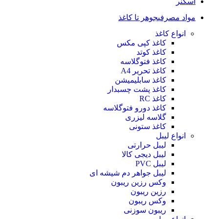
اسکنر
مواد مصرفی
جوهر تا کاغذ
انواع کاغذ
کاغذ کپی مکس
کاغذ کوتد
کاغذ فتوگلاسه
کاغذ تحریر A4
کاغذ سابلیمیشن
کاغذ پشت چسبدار
کاغذ RC
کاغذ دورو فتوگلاسه
گلاسه لیزری
کاغذ ستونی
انواع لیبل
لیبل حرارتی
لیبل دیجی کالا
لیبل PVC
لیبل جواهر دم شیشه ای
وکس رزین ریبون
رزین ریبون
وکس ریبون
ریبون سوزنی