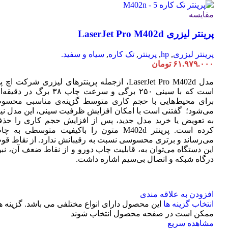
مقایسه
پرینتر لیزری LaserJet Pro M402d
پرینتر لیزری
,
hp
,
پرینتر
,
تک کاره
,
سیاه و سفید.
۶۱.۹۷۹.۰۰۰
تومان
مدل LaserJet Pro M402d، ازجمله پرینترهای لیزری شرکت اچ 
است که با سینی ۲۵۰ برگی و سرعت چاپ ۳۸ برگ در دقی
برای محیط‌هایی با حجم کاری متوسط گزینه‌ی مناسبی محسو
می‌شود؛ گفتنی است با امکان افزایش ظرفیت سینی، این مدل نیا
به تعویض یا خرید مدل جدید، پس از افزایش حجم کاری را حذ
کرده است. پرینتر M402d متون را باکیفیت متوسطی به چ
می‌رساند و برتری محسوسی نسبت به رقیبانش ندارد. از نقاط قو
این دستگاه می‌توان به، قابلیت چاپ دورو و از نقاط ضعف آن، نبو
درگاه شبکه و اتصال بی‌سیم اشاره داشت.
افزودن به علاقه مندی
انتخاب گزینه ها
این محصول دارای انواع مختلفی می باشد. گزینه ه
ممکن است در صفحه محصول انتخاب شوند
مشاهده سریع