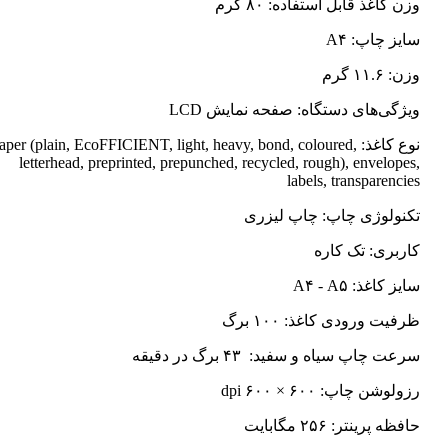
وزن کاغذ قابل استفاده: ۸۰ گرم
سایز چاپ: A۴
وزن: ۱۱.۶ گرم
ویژگی‌های دستگاه: صفحه نمایش LCD
نوع کاغذ: Paper (plain, EcoFFICIENT, light, heavy, bond, coloured
letterhead, preprinted, prepunched, recycled, rough), envelopes,
labels, transparencies
تکنولوژی چاپ: چاپ لیزری
کاربری: تک کاره
سایز کاغذ: A۴ - A۵
ظرفیت ورودی کاغذ: ۱۰۰ برگ
سرعت چاپ سیاه و سفید: ۴۳ برگ در دقیقه
رزولوشن چاپ: ۶۰۰ × ۶۰۰ dpi
حافظه پرینتر: ۲۵۶ مگابایت