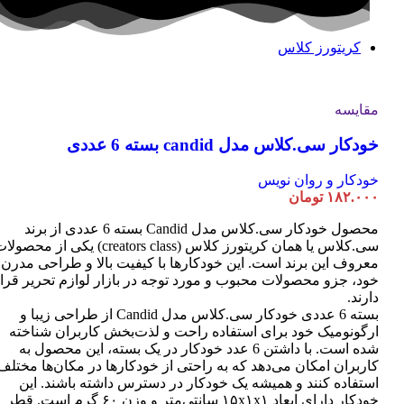
کریتورز کلاس
مقایسه
خودکار سی.کلاس مدل candid بسته 6 عددی
خودکار و روان نویس
۱۸۲.۰۰۰
تومان
محصول خودکار سی.کلاس مدل Candid بسته 6 عددی از برند
سی.کلاس یا همان کریتورز کلاس (creators class) یکی از محصو
معروف این برند است. این خودکارها با کیفیت بالا و طراحی مدرن
خود، جزو محصولات محبوب و مورد توجه در بازار لوازم تحریر قرا
دارند.
بسته 6 عددی خودکار سی.کلاس مدل Candid از طراحی زیبا و
ارگونومیک خود برای استفاده راحت و لذت‌بخش کاربران شناخته
شده است. با داشتن 6 عدد خودکار در یک بسته، این محصول به
کاربران امکان می‌دهد که به راحتی از خودکارها در مکان‌ها مختلف
استفاده کنند و همیشه یک خودکار در دسترس داشته باشند. این
خودکار دارای ابعاد ۱۵x۱x۱ سانتی‌متر و وزن ۶۰ گرم است. قطر