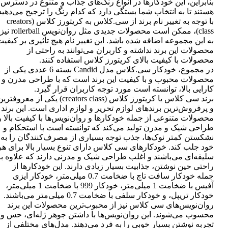
بنابراین، این خودکارها در انواع رنگ‌های جذاب و متنوع در دسترس
هستند تا به انتخاب شما بستگی دارد که کدام رنگ را ترجیح می‌دهید
با توجه به تغییر نام برند از سی.کلاس به کریتورز کلاس (creators
class)، ممکن است محصولات جدیدی مثل روان‌نویس rollerball نیز
به این مجموعه اضافه شده باشد. این تغییر نام هیچ تأثیری بر کیفی
محصولات این برند نداشته و کاربران می‌توانند به راحتی از
محصولات با کیفیت بالای کریتورز کلاس استفاده کنند.
در مجموع، خودکار سی.کلاس مدل Candid بسته 6 عددی یکی از
محصولات محبوب و با کیفیت این برند است که با طراحی مدرن و
کارایی بالا، توانسته است مورد توجه کاربران قرار گیرد.
برند سی کلاس یا کریتورز کلاس (creators class) یکی از معروفتر
و پرفروش‌ترین برندهای لوازم تحریر و لوازم اداری است. این برند
محصولات متنوعی از جمله خودکارها و روان‌نویس‌ها با کیفیت بالا و
طراحی شیک و مدرن تولید می‌کند که توانسته است با استحکام و
نشکستن کمتر نوک‌ها، جذب توجه بسیاری از مصرف‌کنندگان را به
خود جلب کند. خودکارهای سی کلاس دارای تنوع بسیار بالا برای هر
سلیقه‌ای می‌باشند و اغلب طراحی شیک و مدرنی دارند که علاوه بر
راحتی حین نوشتن، جذابیت بسیار زیادی دارند. این خودکارها از
جمله خودکار سافت تاچ با ضخامت 0.7 میلی‌متر، خودکار ایزی
آفیس با ضخامت 1 میلی‌متر، خودکار 999 با ضخامت 1 میلی‌متر،
خودکار تریپل، و خودکار سلفی با ضخامت 0.7 میلی‌متر می‌باشند.
روان‌نویس‌های سی کلاس نیز از محبوب‌ترین محصولات این برند
محسوب می‌شوند. این روان‌نویس‌ها با داشتن جوهر ژله‌ای، حس و
تجربه نوشتن بسیار خوبی را به فرد می‌دهند. مدل‌های مختلفی از