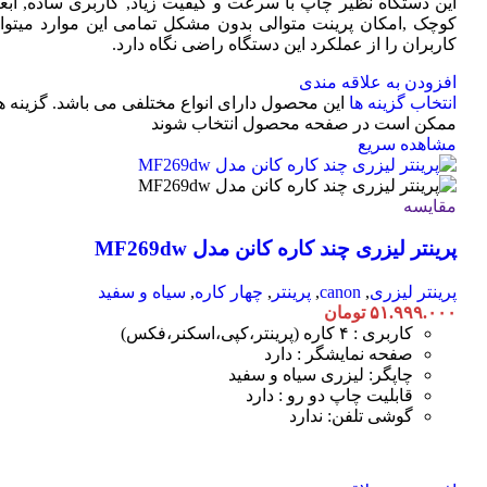
این دستگاه نظیر چاپ با سرعت و کیفیت زیاد, کاربری ساده, ابعا
کوچک ,امکان پرینت متوالی بدون مشکل تمامی این موارد میتوان
کاربران را از عملکرد این دستگاه راضی نگاه دارد.
افزودن به علاقه مندی
انتخاب گزینه ها
این محصول دارای انواع مختلفی می باشد. گزینه ه
ممکن است در صفحه محصول انتخاب شوند
مشاهده سریع
مقایسه
پرینتر لیزری چند کاره کانن مدل MF269dw
پرینتر لیزری
,
canon
,
پرینتر
,
چهار کاره
,
سیاه و سفید
۵۱.۹۹۹.۰۰۰
تومان
کاربری : ۴ کاره (پرینتر،کپی،اسکنر،فکس)
صفحه نمایشگر : دارد
چاپگر: لیزری سیاه و سفید
قابلیت چاپ دو رو : دارد
گوشی تلفن: ندارد