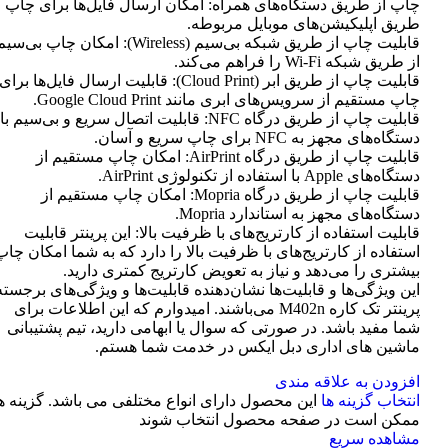
چاپ از طریق دستگاه‌های همراه: امکان ارسال فایل‌ها برای چاپ ا
طریق اپلیکیشن‌های موبایل مربوطه.
قابلیت چاپ از طریق شبکه بی‌سیم (Wireless): امکان چاپ بی‌سی
از طریق شبکه Wi-Fi را فراهم می‌کند.
قابلیت چاپ از طریق ابر (Cloud Print): قابلیت ارسال فایل‌ها برای
چاپ مستقیم از سرویس‌های ابری مانند Google Cloud Print.
قابلیت چاپ از طریق درگاه NFC: قابلیت اتصال سریع و بی‌سیم با
دستگاه‌های مجهز به NFC برای چاپ سریع و آسان.
قابلیت چاپ از طریق درگاه AirPrint: امکان چاپ مستقیم از
دستگاه‌های Apple با استفاده از تکنولوژی AirPrint.
قابلیت چاپ از طریق درگاه Mopria: امکان چاپ مستقیم از
دستگاه‌های مجهز به استاندارد Mopria.
قابلیت استفاده از کارتریج‌های با ظرفیت بالا: این پرینتر قابلیت
استفاده از کارتریج‌های با ظرفیت بالا را دارد که به شما امکان چاپ
بیشتری را می‌دهد و نیاز به تعویض کارتریج کمتری دارید.
این ویژگی‌ها و قابلیت‌ها نشان‌دهنده قابلیت‌ها و ویژگی‌های برجسته
پرینتر تک کاره M402n می‌باشند. امیدوارم که این اطلاعات برای
شما مفید باشد. در صورتی که سوال یا ابهامی دارید، تیم پشتیبانی
ماشین های اداری دبل ایکس در خدمت شما هستم.
افزودن به علاقه مندی
انتخاب گزینه ها
این محصول دارای انواع مختلفی می باشد. گزینه ه
ممکن است در صفحه محصول انتخاب شوند
مشاهده سریع