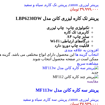
پرینتر لیزری
,
canon
,
پرینتر
,
تک کاره
,
سیاه و سفید
۳۹.۹۹۹.۰۰۰
تومان
پرینتر تک کاره لیزری کانن مدل LBP6230DW
تکنولوژی چاپ: چاپ لیزری
کاربری: تک کاره
سایز چاپ: A۴
درگاه‌های ارتباطی:
Fi
-
Wi
قابلیت چاپ دورو: دارد
افزودن به علاقه مندی
انتخاب گزینه ها
این محصول دارای انواع مختلفی می باشد. گزینه ه
ممکن است در صفحه محصول انتخاب شوند
مشاهده سریع
جدید
مقایسه
پرینتر سه کاره کانن مدل MF113w
پرینتر لیزری
,
canon
,
پرینتر
,
سه کاره
,
سیاه و سفید
۳۷.۹۴۹.۰۰۰
تومان