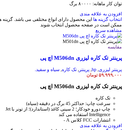
توان کار ماهانه: ۸۰۰۰۰ برگ
افزودن به علاقه مندی
انتخاب گزینه ها
این محصول دارای انواع مختلفی می باشد. گزینه ه
ممکن است در صفحه محصول انتخاب شوند
مشاهده سریع
مقایسه
پرینتر تک کاره لیزری M506dn اچ پی
پرینتر لیزری
,
hp
,
پرینتر
,
تک کاره
,
سیاه و سفید.
۵۹.۹۹۹.۰۰۰
تومان
پرینتر تک کاره لیزری M506dn اچ پی
تک کاره
سرعت چاپ: حداکثر 45 برگ در دقیقه (سیاه)
چاپ دورو خودکار؛ 2 سینی کاغذ (استاندارد)؛ از تونر با Jet
Intelligence استفاده می کند
انتشارات FCC کلاس A -
افزودن به علاقه مندی