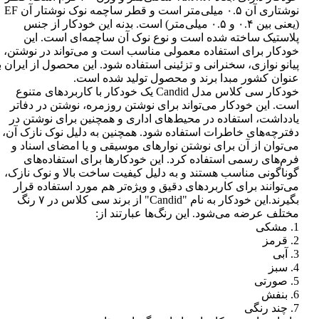
نوشتاری آن ۰.۵ میلی‌متر است و قطر ساچمه نوک نوشتار آن EF
(یعنی بین ۰.۴ و ۰.۵ میلی‌متر) است. بدنه این خودکار از جنس
پلاستیک ساخته شده است و نوع نوک آن ساچمه‌ای است. این
خودکار برای استفاده معمولی مناسب است و می‌تواند در نوشتن،
پیانو نوازی، سخنرانی و تزئینی استفاده شود. این محصول از ایران ب
عنوان کشور مبدا برند و محصول تولید شده است.
خودکار سی کلاس مدل Candid یک خودکار با کاربردهای متنوع
است. این خودکار می‌تواند برای نوشتن روزمره، نوشتن در دفاتر
یادداشت، استفاده در محیط‌های اداری و همچنین برای نوشتن در
دفترچه‌های خاطرات استفاده شود. همچنین به دلیل نوک نازک آن،
می‌توان از آن برای نوشتن نوارهای موسیقی و یا امضای اسناد و
فرم‌های رسمی استفاده کرد. این خودکارها برای استفاده‌های
گوناگونی مناسب هستند و به دلیل کیفیت ساخت بالا و نوک نازک،
می‌توانند برای کاربردهای دقیق و ویژه‌تر هم مورد استفاده قرار
بگیرند.این خودکار به نام "Candid" از برند سی کلاس در ۷ رنگ
مختلف عرضه می‌شود. این رنگ‌ها عبارتند از:
1. مشکی
2. قرمز
3. آبی
4. سبز
5. صورتی
6. بنفش
7. چند رنگی