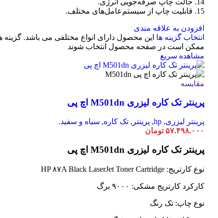
14. حالت چاپ صرفه‌جویی انرژی.
15. قابلیت چاپ از سیستم‌عامل‌های مختلف.
افزودن به علاقه مندی
انتخاب گزینه ها
این محصول دارای انواع مختلفی می باشد. گزینه ه
ممکن است در صفحه محصول انتخاب شوند
مشاهده سریع
مقایسه
پرینتر تک کاره لیزری M501dn اچ پی
پرینتر لیزری
,
hp
,
پرینتر
,
تک کاره
,
سیاه و سفید.
۵۷.۴۹۸.۰۰۰
تومان
پرینتر تک کاره لیزری M501dn اچ پی
نوع کارتریج: HP ۸۷A Black LaserJet Toner Cartridge
کارکرد کارتریج مشکی: ۹۰۰۰ برگ
نوع چاپ: تک رنگ