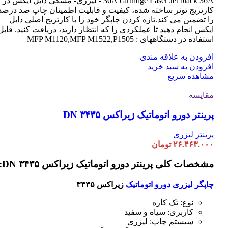
cartridge Laser
36A
Jet black 36A - لیزری- مشکی دابل ایکس در
کارتریج تونر ساخته شده، کیفیت و قابلیت اطمینان چاپ صد درصد
را تضمین می کند.تازه کردن چاپگر خود را با کارتریج اصلی دابل
ایکس انجام دهید تا عملکردی را که انتظار دارید، دریافت کنید. قابل
استفاده در دستگاههای : MFP M1120,MFP M1522,P1505
افزودن به علاقه مندی
افزودن به سبد خرید
مشاهده سریع
مقایسه
پرینتر دورو اتوماتیک زیراکس DN ۳۴۳۵
پرینتر لیزری
۲۶.۴۶۳.۰۰۰
تومان
مشخصات کلی پرینتر دورو اتوماتیک زیراکس DN ۳۴۳۵:
چاپگر لیزری دورو اتوماتیک
زیراکس ۳۴۳۵
نوع: تک کاره
کاربری: سیاه و سفید
سیستم چاپ: لیزری