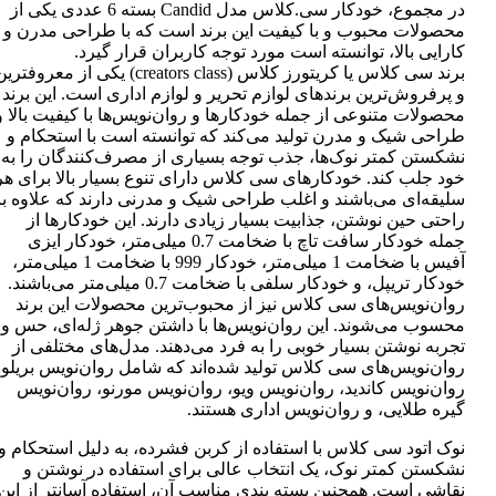
در مجموع، خودکار سی.کلاس مدل Candid بسته 6 عددی یکی از
محصولات محبوب و با کیفیت این برند است که با طراحی مدرن و
کارایی بالا، توانسته است مورد توجه کاربران قرار گیرد.
برند سی کلاس یا کریتورز کلاس (creators class) یکی از معروفتر
و پرفروش‌ترین برندهای لوازم تحریر و لوازم اداری است. این برند
محصولات متنوعی از جمله خودکارها و روان‌نویس‌ها با کیفیت بالا و
طراحی شیک و مدرن تولید می‌کند که توانسته است با استحکام و
نشکستن کمتر نوک‌ها، جذب توجه بسیاری از مصرف‌کنندگان را به
خود جلب کند. خودکارهای سی کلاس دارای تنوع بسیار بالا برای هر
سلیقه‌ای می‌باشند و اغلب طراحی شیک و مدرنی دارند که علاوه بر
راحتی حین نوشتن، جذابیت بسیار زیادی دارند. این خودکارها از
جمله خودکار سافت تاچ با ضخامت 0.7 میلی‌متر، خودکار ایزی
آفیس با ضخامت 1 میلی‌متر، خودکار 999 با ضخامت 1 میلی‌متر،
خودکار تریپل، و خودکار سلفی با ضخامت 0.7 میلی‌متر می‌باشند.
روان‌نویس‌های سی کلاس نیز از محبوب‌ترین محصولات این برند
محسوب می‌شوند. این روان‌نویس‌ها با داشتن جوهر ژله‌ای، حس و
تجربه نوشتن بسیار خوبی را به فرد می‌دهند. مدل‌های مختلفی از
روان‌نویس‌های سی کلاس تولید شده‌اند که شامل روان‌نویس بریلو،
روان‌نویس کاندید، روان‌نویس ویو، روان‌نویس مورنو، روان‌نویس
گیره طلایی، و روان‌نویس اداری هستند.
نوک اتود سی کلاس با استفاده از کربن فشرده، به دلیل استحکام و
نشکستن کمتر نوک، یک انتخاب عالی برای استفاده در نوشتن و
نقاشی است. همچنین بسته بندی مناسب آن، استفاده آسانتر از این