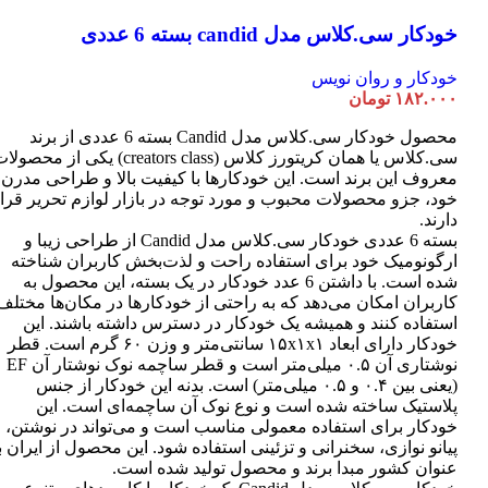
خودکار سی.کلاس مدل candid بسته 6 عددی
خودکار و روان نویس
۱۸۲.۰۰۰
تومان
محصول خودکار سی.کلاس مدل Candid بسته 6 عددی از برند
سی.کلاس یا همان کریتورز کلاس (creators class) یکی از محصو
معروف این برند است. این خودکارها با کیفیت بالا و طراحی مدرن
خود، جزو محصولات محبوب و مورد توجه در بازار لوازم تحریر قرا
دارند.
بسته 6 عددی خودکار سی.کلاس مدل Candid از طراحی زیبا و
ارگونومیک خود برای استفاده راحت و لذت‌بخش کاربران شناخته
شده است. با داشتن 6 عدد خودکار در یک بسته، این محصول به
کاربران امکان می‌دهد که به راحتی از خودکارها در مکان‌ها مختلف
استفاده کنند و همیشه یک خودکار در دسترس داشته باشند. این
خودکار دارای ابعاد ۱۵x۱x۱ سانتی‌متر و وزن ۶۰ گرم است. قطر
نوشتاری آن ۰.۵ میلی‌متر است و قطر ساچمه نوک نوشتار آن EF
(یعنی بین ۰.۴ و ۰.۵ میلی‌متر) است. بدنه این خودکار از جنس
پلاستیک ساخته شده است و نوع نوک آن ساچمه‌ای است. این
خودکار برای استفاده معمولی مناسب است و می‌تواند در نوشتن،
پیانو نوازی، سخنرانی و تزئینی استفاده شود. این محصول از ایران ب
عنوان کشور مبدا برند و محصول تولید شده است.