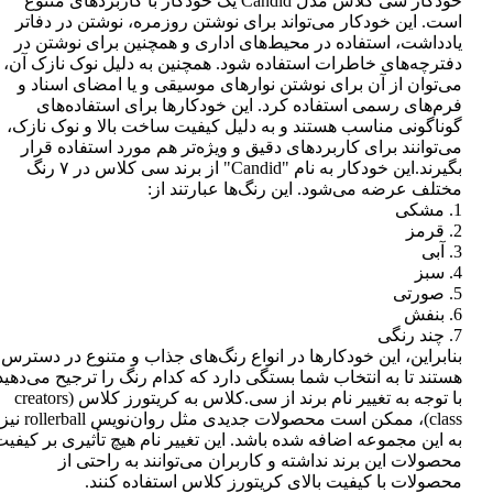
خودکار سی کلاس مدل Candid یک خودکار با کاربردهای متنوع
است. این خودکار می‌تواند برای نوشتن روزمره، نوشتن در دفاتر
یادداشت، استفاده در محیط‌های اداری و همچنین برای نوشتن در
دفترچه‌های خاطرات استفاده شود. همچنین به دلیل نوک نازک آن،
می‌توان از آن برای نوشتن نوارهای موسیقی و یا امضای اسناد و
فرم‌های رسمی استفاده کرد. این خودکارها برای استفاده‌های
گوناگونی مناسب هستند و به دلیل کیفیت ساخت بالا و نوک نازک،
می‌توانند برای کاربردهای دقیق و ویژه‌تر هم مورد استفاده قرار
بگیرند.این خودکار به نام "Candid" از برند سی کلاس در ۷ رنگ
مختلف عرضه می‌شود. این رنگ‌ها عبارتند از:
1. مشکی
2. قرمز
3. آبی
4. سبز
5. صورتی
6. بنفش
7. چند رنگی
بنابراین، این خودکارها در انواع رنگ‌های جذاب و متنوع در دسترس
هستند تا به انتخاب شما بستگی دارد که کدام رنگ را ترجیح می‌دهید
با توجه به تغییر نام برند از سی.کلاس به کریتورز کلاس (creators
class)، ممکن است محصولات جدیدی مثل روان‌نویس rollerball نیز
به این مجموعه اضافه شده باشد. این تغییر نام هیچ تأثیری بر کیفی
محصولات این برند نداشته و کاربران می‌توانند به راحتی از
محصولات با کیفیت بالای کریتورز کلاس استفاده کنند.