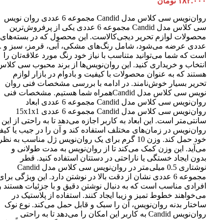
۱۸۲.۰۰۰
تومان
روان‌نویس سی کلاس مدل Candid مجموعه 6 عددی روان نویس
سی کلاس مدل Candid مجموعه 6 عددی یکی از پرفروش‌ترین
عددی عرضه می‌شود، شامل رنگ‌های مشکی، آبی، قرمز، سبز و ..
است که شما می‌توانید متناسب با نیاز خود رنگ مورد علاقه‌تان را
انتخاب و خریداری کنید. این روان‌نویس‌ها از برند محبوب سی کلاس
هستند که به عنوان محصولات با کیفیت و بادوام در بازار لوازم
تحریر بسیار خوش‌نامند. در ادامه با بررسی مشخصات فنی روان
نویس سی کلاس مدل Candidهمراه شما هستیم. مشخصات فنی
روان‌نویس سی کلاس مدل Candid مجموعه 6 عددی ابعاد
روان‌نویس سی کلاس مدل Candid مجموعه 6 عددی 15x1x1
سانتی‌متر است. این ابعاد به کاربر اجازه می‌دهد تا به راحتی از این
روان‌نویس در زمان‌های مختلف استفاده کند و آن را در جیب یا کی
خود حمل کند. وزن 10 گرم برای یک روان‌نویس ژل مناسب به نظر
می‌آید. این وزن کمک می‌کند تا از روان‌نویس به مدت طولانی و
بدون ایجاد خستگی یا ناراحتی در دستتان استفاده کنید. قطر
نوشتاری 0.5 میلی‌متر در روان‌نویس سی کلاس مدل Candid
مجموعه 6 عددی نشان از دقت بالا در نوشتن دارد. این ویژگی برای
افرادی مناسب است که به دنبال نوشتن دقیق و با جزئیات هستند و
می‌خواهند خطوط تمیز و زیبا ایجاد کنند. استفاده از پلاستیک در
ساختار بدنه روان‌نویس، آن را سبک و قابل حمل می‌کند. نوع نوک
روان‌نویس Candid به کاربر این امکان را می‌دهد تا به راحتی