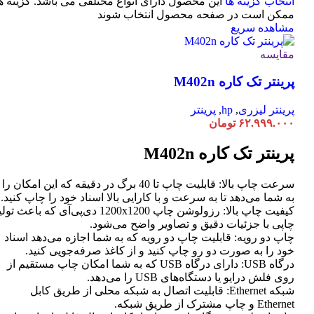
انتخاب گزینه ها
این محصول دارای انواع مختلفی می باشد. گزینه ه
ممکن است در صفحه محصول انتخاب شوند
مشاهده سریع
مقایسه
پرینتر تک کاره M402n
پرینتر لیزری
,
hp
,
پرینتر
۶۲.۹۹۹.۰۰۰
تومان
پرینتر تک کاره M402n
سرعت چاپ بالا: قابلیت چاپ تا 40 برگ در دقیقه که این امکان را
به شما می‌دهد تا به سرعت و با کارایی بالا اسناد خود را چاپ کنید.
کیفیت چاپ بالا: رزولوشن چاپ 1200x1200 دی‌پی‌آی که باعث تو
چاپی با جزئیات دقیق و تصاویر واضح می‌شود.
چاپ دو رویه: قابلیت چاپ دو رویه که به شما اجازه می‌دهد اسناد
خود را به صورت دو رو چاپ کنید و از کاغذ صرفه‌جویی کنید.
درگاه USB: دارای درگاه USB که به شما امکان چاپ مستقیم از
روی فلش درایو یا دستگاه‌های USB را می‌دهد.
شبکه Ethernet: قابلیت اتصال به شبکه محلی از طریق کابل
Ethernet و چاپ مشترک از طریق شبکه.