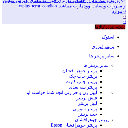
ورود و ثبت نام در حساب کاربری خود ، به معنای پذیرش قوانین
و مقررات وبسایت وودمارت میباشد. wplus_term_condion
0
موارد
0
0
دسته بندی کالاها
استوک
پرینتر لیزری
سایر پرینتر ها
سایر پرینتر ها
پرینتر جوهر افشان
پرینتر چاپ چک
پرینتر چاپ کارت
پرینتر سه بعدی
لیبل زن و حرارتی
آنچه شما خواسته اید
فیش پرینتر
لیبل پرینتر
پرینتر سوزنی
جت پرینتر
پرینتر جوهرافشان
پرینتر جوهرافشان Epson