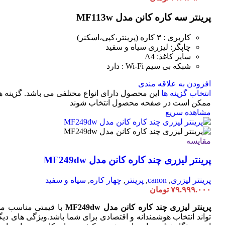
پرینتر سه کاره کانن مدل MF113w
کاربری : ۳ کاره (پرینتر،کپی،اسکنر)
چاپگر: لیزری سیاه و سفید
سایز کاغذ: A4
شبکه بی سیم Wi-Fi : دارد
افزودن به علاقه مندی
انتخاب گزینه ها
این محصول دارای انواع مختلفی می باشد. گزینه ه
ممکن است در صفحه محصول انتخاب شوند
مشاهده سریع
مقایسه
پرینتر لیزری چند کاره کانن مدل MF249dw
پرینتر لیزری
,
canon
,
پرینتر
,
چهار کاره
,
سیاه و سفید
۷۹.۹۹۹.۰۰۰
تومان
پرینتر لیزری چند کاره کانن مدل MF249dw
با قیمتی مناسب م
تواند انتخاب هوشمندانه و اقتصادی برای شما باشد.ویژگی های دیگ