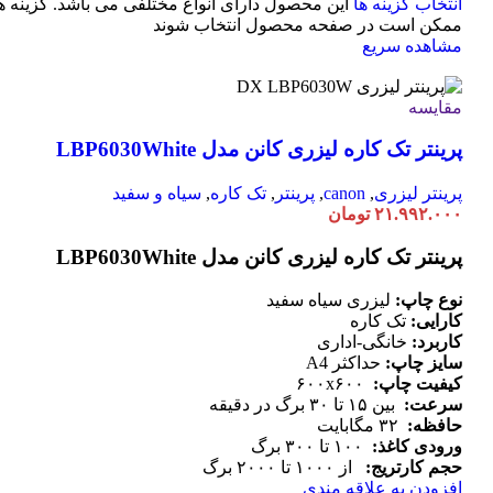
انتخاب گزینه ها
این محصول دارای انواع مختلفی می باشد. گزینه ه
ممکن است در صفحه محصول انتخاب شوند
مشاهده سریع
مقایسه
پرینتر تک کاره لیزری کانن مدل LBP6030White
پرینتر لیزری
,
canon
,
پرینتر
,
تک کاره
,
سیاه و سفید
۲۱.۹۹۲.۰۰۰
تومان
پرینتر تک کاره لیزری کانن مدل LBP6030White
نوع چاپ:
لیزری سیاه سفید
کارایی:
تک کاره
کاربرد:
خانگی-اداری
سایز چاپ:
حداکثر A4
کیفیت چاپ:
۶۰۰x۶۰۰
سرعت:
بین ۱۵ تا ۳۰ برگ در دقیقه
حافظه:
۳۲ مگابایت
ورودی کاغذ:
۱۰۰ تا ۳۰۰ برگ
حجم کارتریج:
از ۱۰۰۰ تا ۲۰۰۰ برگ
افزودن به علاقه مندی