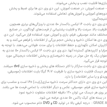
بازی‌ها قابلیت نصب و پخش می‌شوند.
– صنعت آموزش: در صنعت آموزش، این دی وی دی ها برای ضبط و پخش
دوره‌های آموزشی و آموزش‌های تعاملی استفاده می‌شوند.
نتیجه‌گیری:
دی وی دی باجت ۱۶ ایکس باکسدار ۵۰ عددی با ویژگی‌های برتری همچون
ظرفیت بالا، سرعت بالا و قابلیت پشتیبانی از فرمت‌های گوناگون، در صنایع
مختلف مانند موسیقی، فیلم، بازی و آموزش مورد استفاده قرار می‌گیرد. این دی
وی دی ها امکان ذخیره و پخش حجم بزرگی از اطلاعات را فراهم می‌کنند و به
کاربران امکان نگهداری و حفظ اطلاعات را برای مدت طولانی می‌دهند. با توجه به
مزایا و کاربردهای گسترده آنها، دی وی دی باجت ۱۶ ایکس باکسدار ۵۰ عددی به
عنوان یک راه حل موثر در زمینه ذخیره‌سازی و پخش اطلاعات دیجیتالی مورد
توجه قرار می‌گیرد.
دی وی دی باجت سازگار با اکثر دستگاه های پخش و ذخیره سازی
dvd
میباشد.
هر دیسک قابلیت ذخیره سازی با ظرفیت ۴٫۷ گیگا بایت اطلاعات (موسیقی،
ویدئو و یا سایر اطلاعات) را دارد.
این دی وی دی دارای حداکثر سرعت ذخیره سازی(رایت) ۱۶x است و مناسب برای
ذخیره سازی فیلم، موسیقی، عکس و دیگر اطلاعات، با تمامی فرمت ها می باشد.
بر روی هر دیسک می توان ۱۲۰ دقیقه اطلاعات متفاوت ذخیره نمود
در بسته های کیک باکس ۵۰ عددی عرضه می شود.
GRADE A : درجه کیفی بالا در تولید
CD و DVD
خام محسوب می شود.