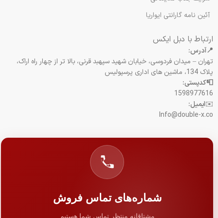
آئین نامه گارانتی ایواریا
ارتباط با دبل ایکس
📍آدرس:
تهران – میدان فردوسی، خیابان شهید سپهبد قرنی، بالا تر از چهار راه اراک،
پلاک 134، ماشین های اداری پرسپولیس
📮کدپستی:
1598977616
✉️
ایمیل:
Info@double-x.co
شماره‌های تماس فروش
مشتاقانه منتظر تماس شما هستیم