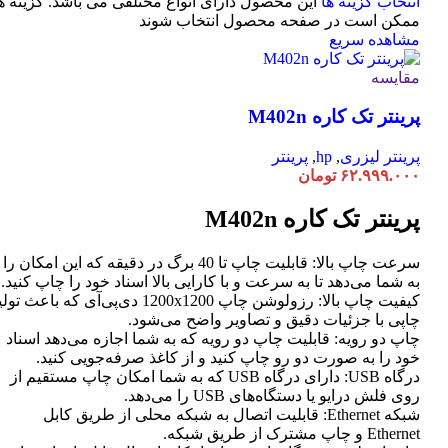
انتخاب گزینه ها
این محصول دارای انواع مختلفی می باشد. گزینه ه
ممکن است در صفحه محصول انتخاب شوند
مشاهده سریع
مقایسه
پرینتر تک کاره M402n
پرینتر لیزری
,
hp
,
پرینتر
۶۲.۹۹۹.۰۰۰
تومان
پرینتر تک کاره M402n
سرعت چاپ بالا: قابلیت چاپ تا 40 برگ در دقیقه که این امکان را
به شما می‌دهد تا به سرعت و با کارایی بالا اسناد خود را چاپ کنید.
کیفیت چاپ بالا: رزولوشن چاپ 1200x1200 دی‌پی‌آی که باعث تو
چاپی با جزئیات دقیق و تصاویر واضح می‌شود.
چاپ دو رویه: قابلیت چاپ دو رویه که به شما اجازه می‌دهد اسناد
خود را به صورت دو رو چاپ کنید و از کاغذ صرفه‌جویی کنید.
درگاه USB: دارای درگاه USB که به شما امکان چاپ مستقیم از
روی فلش درایو یا دستگاه‌های USB را می‌دهد.
شبکه Ethernet: قابلیت اتصال به شبکه محلی از طریق کابل
Ethernet و چاپ مشترک از طریق شبکه.