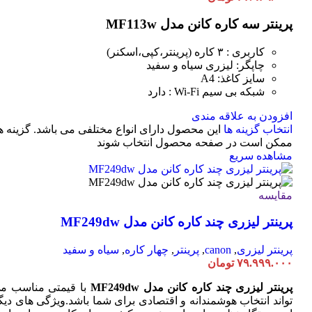
پرینتر سه کاره کانن مدل MF113w
کاربری : ۳ کاره (پرینتر،کپی،اسکنر)
چاپگر: لیزری سیاه و سفید
سایز کاغذ: A4
شبکه بی سیم Wi-Fi : دارد
افزودن به علاقه مندی
انتخاب گزینه ها
این محصول دارای انواع مختلفی می باشد. گزینه ه
ممکن است در صفحه محصول انتخاب شوند
مشاهده سریع
مقایسه
پرینتر لیزری چند کاره کانن مدل MF249dw
پرینتر لیزری
,
canon
,
پرینتر
,
چهار کاره
,
سیاه و سفید
۷۹.۹۹۹.۰۰۰
تومان
پرینتر لیزری چند کاره کانن مدل MF249dw
با قیمتی مناسب م
تواند انتخاب هوشمندانه و اقتصادی برای شما باشد.ویژگی های دیگ