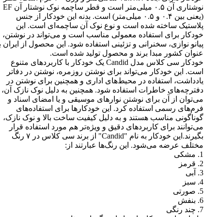
نوشتاری آن ۰.۵ میلی‌متر است و قطر ساچمه نوک نوشتار آن EF
(یعنی بین ۰.۴ و ۰.۵ میلی‌متر) است. بدنه این خودکار از جنس
پلاستیک ساخته شده است و نوع نوک آن ساچمه‌ای است. این
خودکار برای استفاده معمولی مناسب است و می‌تواند در نوشتن،
پیانو نوازی، سخنرانی و تزئینی استفاده شود. این محصول از ایران ب
عنوان کشور مبدا برند و محصول تولید شده است.
خودکار سی کلاس مدل Candid یک خودکار با کاربردهای متنوع
است. این خودکار می‌تواند برای نوشتن روزمره، نوشتن در دفاتر
یادداشت، استفاده در محیط‌های اداری و همچنین برای نوشتن در
دفترچه‌های خاطرات استفاده شود. همچنین به دلیل نوک نازک آن،
می‌توان از آن برای نوشتن نوارهای موسیقی و یا امضای اسناد و
فرم‌های رسمی استفاده کرد. این خودکارها برای استفاده‌های
گوناگونی مناسب هستند و به دلیل کیفیت ساخت بالا و نوک نازک،
می‌توانند برای کاربردهای دقیق و ویژه‌تر هم مورد استفاده قرار
بگیرند.این خودکار به نام "Candid" از برند سی کلاس در ۷ رنگ
مختلف عرضه می‌شود. این رنگ‌ها عبارتند از:
1. مشکی
2. قرمز
3. آبی
4. سبز
5. صورتی
6. بنفش
7. چند رنگی