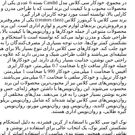
در مجموع، خودکار سی.کلاس مدل Candid بسته 6 عددی یکی از
محصولات محبوب و با کیفیت این برند است که با طراحی مدرن و
کارایی بالا، توانسته است مورد توجه کاربران قرار گیرد.
برند سی کلاس یا کریتورز کلاس (creators class) یکی از معروفتر
و پرفروش‌ترین برندهای لوازم تحریر و لوازم اداری است. این برند
محصولات متنوعی از جمله خودکارها و روان‌نویس‌ها با کیفیت بالا و
طراحی شیک و مدرن تولید می‌کند که توانسته است با استحکام و
نشکستن کمتر نوک‌ها، جذب توجه بسیاری از مصرف‌کنندگان را به
خود جلب کند. خودکارهای سی کلاس دارای تنوع بسیار بالا برای هر
سلیقه‌ای می‌باشند و اغلب طراحی شیک و مدرنی دارند که علاوه بر
راحتی حین نوشتن، جذابیت بسیار زیادی دارند. این خودکارها از
جمله خودکار سافت تاچ با ضخامت 0.7 میلی‌متر، خودکار ایزی
آفیس با ضخامت 1 میلی‌متر، خودکار 999 با ضخامت 1 میلی‌متر،
خودکار تریپل، و خودکار سلفی با ضخامت 0.7 میلی‌متر می‌باشند.
روان‌نویس‌های سی کلاس نیز از محبوب‌ترین محصولات این برند
محسوب می‌شوند. این روان‌نویس‌ها با داشتن جوهر ژله‌ای، حس و
تجربه نوشتن بسیار خوبی را به فرد می‌دهند. مدل‌های مختلفی از
روان‌نویس‌های سی کلاس تولید شده‌اند که شامل روان‌نویس بریلو،
روان‌نویس کاندید، روان‌نویس ویو، روان‌نویس مورنو، روان‌نویس
گیره طلایی، و روان‌نویس اداری هستند.
نوک اتود سی کلاس با استفاده از کربن فشرده، به دلیل استحکام و
نشکستن کمتر نوک، یک انتخاب عالی برای استفاده در نوشتن و
نقاشی است. همچنین بسته بندی مناسب آن، استفاده آسانتر از این