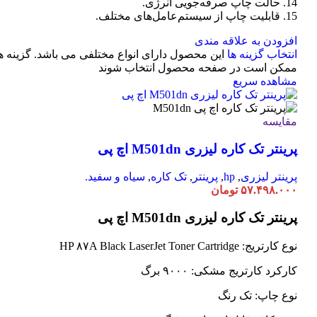
14. حالت چاپ صرفه‌جویی انرژی.
15. قابلیت چاپ از سیستم‌عامل‌های مختلف.
افزودن به علاقه مندی
انتخاب گزینه ها
این محصول دارای انواع مختلفی می باشد. گزینه ه
ممکن است در صفحه محصول انتخاب شوند
مشاهده سریع
مقایسه
پرینتر تک کاره لیزری M501dn اچ پی
پرینتر لیزری
,
hp
,
پرینتر
,
تک کاره
,
سیاه و سفید.
۵۷.۴۹۸.۰۰۰
تومان
پرینتر تک کاره لیزری M501dn اچ پی
نوع کارتریج: HP ۸۷A Black LaserJet Toner Cartridge
کارکرد کارتریج مشکی: ۹۰۰۰ برگ
نوع چاپ: تک رنگ