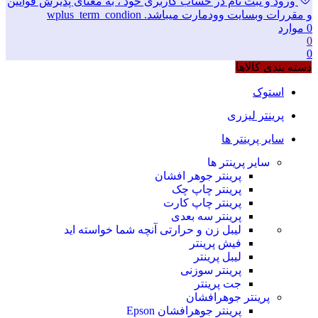
ورود و ثبت نام در حساب کاربری خود ، به معنای پذیرش قوانین
و مقررات وبسایت وودمارت میباشد. wplus_term_condion
0
موارد
0
0
دسته بندی کالاها
استوک
پرینتر لیزری
سایر پرینتر ها
سایر پرینتر ها
پرینتر جوهر افشان
پرینتر چاپ چک
پرینتر چاپ کارت
پرینتر سه بعدی
لیبل زن و حرارتی
آنچه شما خواسته اید
فیش پرینتر
لیبل پرینتر
پرینتر سوزنی
جت پرینتر
پرینتر جوهرافشان
پرینتر جوهرافشان Epson