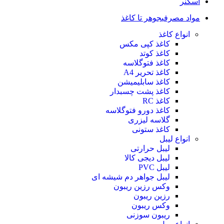
اسکنر
مواد مصرفی
جوهر تا کاغذ
انواع کاغذ
کاغذ کپی مکس
کاغذ کوتد
کاغذ فتوگلاسه
کاغذ تحریر A4
کاغذ سابلیمیشن
کاغذ پشت چسبدار
کاغذ RC
کاغذ دورو فتوگلاسه
گلاسه لیزری
کاغذ ستونی
انواع لیبل
لیبل حرارتی
لیبل دیجی کالا
لیبل PVC
لیبل جواهر دم شیشه ای
وکس رزین ریبون
رزین ریبون
وکس ریبون
ریبون سوزنی