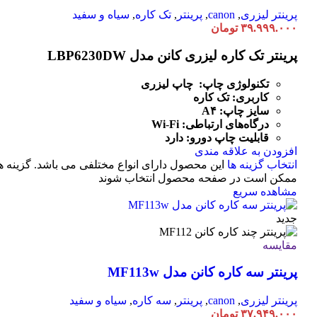
پرینتر لیزری
,
canon
,
پرینتر
,
تک کاره
,
سیاه و سفید
۳۹.۹۹۹.۰۰۰
تومان
پرینتر تک کاره لیزری کانن مدل LBP6230DW
تکنولوژی چاپ: چاپ لیزری
کاربری: تک کاره
سایز چاپ: A۴
درگاه‌های ارتباطی:
Fi
-
Wi
قابلیت چاپ دورو: دارد
افزودن به علاقه مندی
انتخاب گزینه ها
این محصول دارای انواع مختلفی می باشد. گزینه ه
ممکن است در صفحه محصول انتخاب شوند
مشاهده سریع
جدید
مقایسه
پرینتر سه کاره کانن مدل MF113w
پرینتر لیزری
,
canon
,
پرینتر
,
سه کاره
,
سیاه و سفید
۳۷.۹۴۹.۰۰۰
تومان