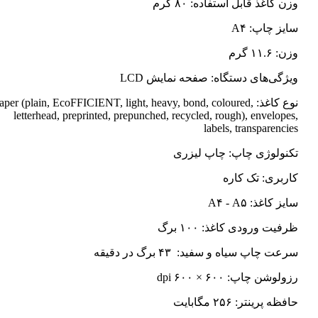
وزن کاغذ قابل استفاده: ۸۰ گرم
سایز چاپ: A۴
وزن: ۱۱.۶ گرم
ویژگی‌های دستگاه: صفحه نمایش LCD
نوع کاغذ: Paper (plain, EcoFFICIENT, light, heavy, bond, coloured
letterhead, preprinted, prepunched, recycled, rough), envelopes,
labels, transparencies
تکنولوژی چاپ: چاپ لیزری
کاربری: تک کاره
سایز کاغذ: A۴ - A۵
ظرفیت ورودی کاغذ: ۱۰۰ برگ
سرعت چاپ سیاه و سفید: ۴۳ برگ در دقیقه
رزولوشن چاپ: ۶۰۰ × ۶۰۰ dpi
حافظه پرینتر: ۲۵۶ مگابایت