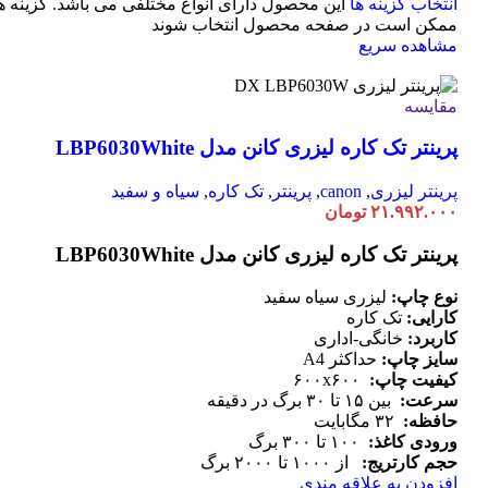
انتخاب گزینه ها
این محصول دارای انواع مختلفی می باشد. گزینه ه
ممکن است در صفحه محصول انتخاب شوند
مشاهده سریع
مقایسه
پرینتر تک کاره لیزری کانن مدل LBP6030White
پرینتر لیزری
,
canon
,
پرینتر
,
تک کاره
,
سیاه و سفید
۲۱.۹۹۲.۰۰۰
تومان
پرینتر تک کاره لیزری کانن مدل LBP6030White
نوع چاپ:
لیزری سیاه سفید
کارایی:
تک کاره
کاربرد:
خانگی-اداری
سایز چاپ:
حداکثر A4
کیفیت چاپ:
۶۰۰x۶۰۰
سرعت:
بین ۱۵ تا ۳۰ برگ در دقیقه
حافظه:
۳۲ مگابایت
ورودی کاغذ:
۱۰۰ تا ۳۰۰ برگ
حجم کارتریج:
از ۱۰۰۰ تا ۲۰۰۰ برگ
افزودن به علاقه مندی