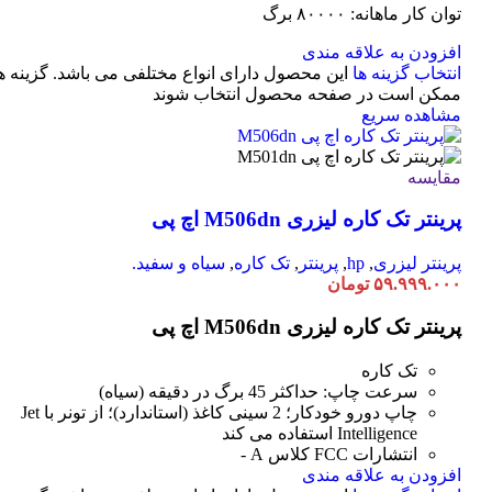
توان کار ماهانه: ۸۰۰۰۰ برگ
افزودن به علاقه مندی
انتخاب گزینه ها
این محصول دارای انواع مختلفی می باشد. گزینه ه
ممکن است در صفحه محصول انتخاب شوند
مشاهده سریع
مقایسه
پرینتر تک کاره لیزری M506dn اچ پی
پرینتر لیزری
,
hp
,
پرینتر
,
تک کاره
,
سیاه و سفید.
۵۹.۹۹۹.۰۰۰
تومان
پرینتر تک کاره لیزری M506dn اچ پی
تک کاره
سرعت چاپ: حداکثر 45 برگ در دقیقه (سیاه)
چاپ دورو خودکار؛ 2 سینی کاغذ (استاندارد)؛ از تونر با Jet
Intelligence استفاده می کند
انتشارات FCC کلاس A -
افزودن به علاقه مندی