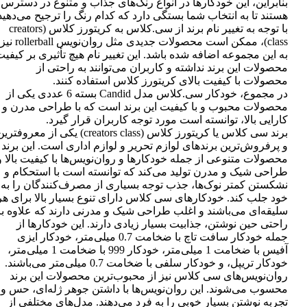
بنابراین، این خودکارها در انواع رنگ‌های جذاب و متنوع در دسترس
هستند تا به انتخاب شما بستگی دارد که کدام رنگ را ترجیح می‌دهید
با توجه به تغییر نام برند از سی.کلاس به کریتورز کلاس (creators
class)، ممکن است محصولات جدیدی مثل روان‌نویس rollerball نیز
به این مجموعه اضافه شده باشد. این تغییر نام هیچ تأثیری بر کیفی
محصولات این برند نداشته و کاربران می‌توانند به راحتی از
محصولات با کیفیت بالای کریتورز کلاس استفاده کنند.
در مجموع، خودکار سی.کلاس مدل Candid بسته 6 عددی یکی از
محصولات محبوب و با کیفیت این برند است که با طراحی مدرن و
کارایی بالا، توانسته است مورد توجه کاربران قرار گیرد.
برند سی کلاس یا کریتورز کلاس (creators class) یکی از معروفتر
و پرفروش‌ترین برندهای لوازم تحریر و لوازم اداری است. این برند
محصولات متنوعی از جمله خودکارها و روان‌نویس‌ها با کیفیت بالا و
طراحی شیک و مدرن تولید می‌کند که توانسته است با استحکام و
نشکستن کمتر نوک‌ها، جذب توجه بسیاری از مصرف‌کنندگان را به
خود جلب کند. خودکارهای سی کلاس دارای تنوع بسیار بالا برای هر
سلیقه‌ای می‌باشند و اغلب طراحی شیک و مدرنی دارند که علاوه بر
راحتی حین نوشتن، جذابیت بسیار زیادی دارند. این خودکارها از
جمله خودکار سافت تاچ با ضخامت 0.7 میلی‌متر، خودکار ایزی
آفیس با ضخامت 1 میلی‌متر، خودکار 999 با ضخامت 1 میلی‌متر،
خودکار تریپل، و خودکار سلفی با ضخامت 0.7 میلی‌متر می‌باشند.
روان‌نویس‌های سی کلاس نیز از محبوب‌ترین محصولات این برند
محسوب می‌شوند. این روان‌نویس‌ها با داشتن جوهر ژله‌ای، حس و
تجربه نوشتن بسیار خوبی را به فرد می‌دهند. مدل‌های مختلفی از