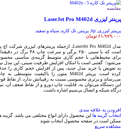
مقایسه
پرینتر لیزری LaserJet Pro M402d
پرینتر لیزری
,
hp
,
پرینتر
,
تک کاره
,
سیاه و سفید.
۶۱.۹۷۹.۰۰۰
تومان
مدل LaserJet Pro M402d، ازجمله پرینترهای لیزری شرکت اچ 
است که با سینی ۲۵۰ برگی و سرعت چاپ ۳۸ برگ در دقی
برای محیط‌هایی با حجم کاری متوسط گزینه‌ی مناسبی محسو
می‌شود؛ گفتنی است با امکان افزایش ظرفیت سینی، این مدل نیا
به تعویض یا خرید مدل جدید، پس از افزایش حجم کاری را حذ
کرده است. پرینتر M402d متون را باکیفیت متوسطی به چ
می‌رساند و برتری محسوسی نسبت به رقیبانش ندارد. از نقاط قو
این دستگاه می‌توان به، قابلیت چاپ دورو و از نقاط ضعف آن، نبو
درگاه شبکه و اتصال بی‌سیم اشاره داشت.
افزودن به علاقه مندی
انتخاب گزینه ها
این محصول دارای انواع مختلفی می باشد. گزینه ه
ممکن است در صفحه محصول انتخاب شوند
مشاهده سریع