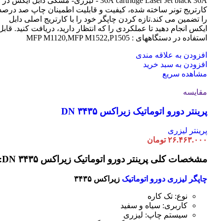
cartridge Laser
36A
Jet black 36A - لیزری- مشکی دابل ایکس در
کارتریج تونر ساخته شده، کیفیت و قابلیت اطمینان چاپ صد درصد
را تضمین می کند.تازه کردن چاپگر خود را با کارتریج اصلی دابل
ایکس انجام دهید تا عملکردی را که انتظار دارید، دریافت کنید. قابل
استفاده در دستگاههای : MFP M1120,MFP M1522,P1505
افزودن به علاقه مندی
افزودن به سبد خرید
مشاهده سریع
مقایسه
پرینتر دورو اتوماتیک زیراکس DN ۳۴۳۵
پرینتر لیزری
۲۶.۴۶۳.۰۰۰
تومان
مشخصات کلی پرینتر دورو اتوماتیک زیراکس DN ۳۴۳۵:
چاپگر لیزری دورو اتوماتیک
زیراکس ۳۴۳۵
نوع: تک کاره
کاربری: سیاه و سفید
سیستم چاپ: لیزری