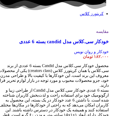
کریتورز کلاس
مقایسه
خودکار سی.کلاس مدل candid بسته 6 عددی
خودکار و روان نویس
۱۸۲.۰۰۰
تومان
محصول خودکار سی.کلاس مدل Candid بسته 6 عددی از برند
سی.کلاس یا همان کریتورز کلاس (creators class) یکی از محصو
معروف این برند است. این خودکارها با کیفیت بالا و طراحی مدرن
خود، جزو محصولات محبوب و مورد توجه در بازار لوازم تحریر قرا
دارند.
بسته 6 عددی خودکار سی.کلاس مدل Candid از طراحی زیبا و
ارگونومیک خود برای استفاده راحت و لذت‌بخش کاربران شناخته
شده است. با داشتن 6 عدد خودکار در یک بسته، این محصول به
کاربران امکان می‌دهد که به راحتی از خودکارها در مکان‌ها مختلف
استفاده کنند و همیشه یک خودکار در دسترس داشته باشند. این
خودکار دارای ابعاد ۱۵x۱x۱ سانتی‌متر و وزن ۶۰ گرم است. قطر