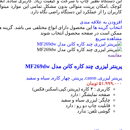
این دستگاه نظیر چاپ با سرعت و کیفیت زیاد, کاربری ساده, ابعا
کوچک ,امکان پرینت متوالی بدون مشکل تمامی این موارد میتوان
کاربران را از عملکرد این دستگاه راضی نگاه دارد.
افزودن به علاقه مندی
انتخاب گزینه ها
این محصول دارای انواع مختلفی می باشد. گزینه ه
ممکن است در صفحه محصول انتخاب شوند
مشاهده سریع
مقایسه
پرینتر لیزری چند کاره کانن مدل MF269dw
پرینتر لیزری
,
canon
,
پرینتر
,
چهار کاره
,
سیاه و سفید
۵۱.۹۹۹.۰۰۰
تومان
کاربری : ۴ کاره (پرینتر،کپی،اسکنر،فکس)
صفحه نمایشگر : دارد
چاپگر: لیزری سیاه و سفید
قابلیت چاپ دو رو : دارد
گوشی تلفن: ندارد