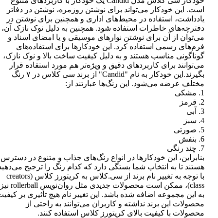
خودکار سی کلاس مدل Candid یک خودکار با کاربردهای متنوع
است. این خودکار می‌تواند برای نوشتن روزمره، نوشتن در دفاتر
یادداشت، استفاده در محیط‌های اداری و همچنین برای نوشتن در
دفترچه‌های خاطرات استفاده شود. همچنین به دلیل نوک نازک آن،
می‌توان از آن برای نوشتن نوارهای موسیقی و یا امضای اسناد و
فرم‌های رسمی استفاده کرد. این خودکارها برای استفاده‌های
گوناگونی مناسب هستند و به دلیل کیفیت ساخت بالا و نوک نازک،
می‌توانند برای کاربردهای دقیق و ویژه‌تر هم مورد استفاده قرار
بگیرند.این خودکار به نام "Candid" از برند سی کلاس در ۷ رنگ
مختلف عرضه می‌شود. این رنگ‌ها عبارتند از:
1. مشکی
2. قرمز
3. آبی
4. سبز
5. صورتی
6. بنفش
7. چند رنگی
بنابراین، این خودکارها در انواع رنگ‌های جذاب و متنوع در دسترس
هستند تا به انتخاب شما بستگی دارد که کدام رنگ را ترجیح می‌دهید
با توجه به تغییر نام برند از سی.کلاس به کریتورز کلاس (creators
class)، ممکن است محصولات جدیدی مثل روان‌نویس rollerball نیز
به این مجموعه اضافه شده باشد. این تغییر نام هیچ تأثیری بر کیفی
محصولات این برند نداشته و کاربران می‌توانند به راحتی از
محصولات با کیفیت بالای کریتورز کلاس استفاده کنند.