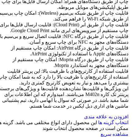
چاپ از طریق دستگاه‌های همراه: امکان ارسال فایل‌ها برای چاپ ا
طریق اپلیکیشن‌های موبایل مربوطه.
قابلیت چاپ از طریق شبکه بی‌سیم (Wireless): امکان چاپ بی‌سی
از طریق شبکه Wi-Fi را فراهم می‌کند.
قابلیت چاپ از طریق ابر (Cloud Print): قابلیت ارسال فایل‌ها برای
چاپ مستقیم از سرویس‌های ابری مانند Google Cloud Print.
قابلیت چاپ از طریق درگاه NFC: قابلیت اتصال سریع و بی‌سیم با
دستگاه‌های مجهز به NFC برای چاپ سریع و آسان.
قابلیت چاپ از طریق درگاه AirPrint: امکان چاپ مستقیم از
دستگاه‌های Apple با استفاده از تکنولوژی AirPrint.
قابلیت چاپ از طریق درگاه Mopria: امکان چاپ مستقیم از
دستگاه‌های مجهز به استاندارد Mopria.
قابلیت استفاده از کارتریج‌های با ظرفیت بالا: این پرینتر قابلیت
استفاده از کارتریج‌های با ظرفیت بالا را دارد که به شما امکان چاپ
بیشتری را می‌دهد و نیاز به تعویض کارتریج کمتری دارید.
این ویژگی‌ها و قابلیت‌ها نشان‌دهنده قابلیت‌ها و ویژگی‌های برجسته
پرینتر تک کاره M402n می‌باشند. امیدوارم که این اطلاعات برای
شما مفید باشد. در صورتی که سوال یا ابهامی دارید، تیم پشتیبانی
ماشین های اداری دبل ایکس در خدمت شما هستم.
افزودن به علاقه مندی
انتخاب گزینه ها
این محصول دارای انواع مختلفی می باشد. گزینه ه
ممکن است در صفحه محصول انتخاب شوند
مشاهده سریع