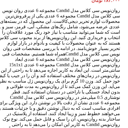
۱۸۲.۰۰۰
تومان
روان‌نویس سی کلاس مدل Candid مجموعه 6 عددی روان نویس
سی کلاس مدل Candid مجموعه 6 عددی یکی از پرفروش‌ترین
عددی عرضه می‌شود، شامل رنگ‌های مشکی، آبی، قرمز، سبز و ..
است که شما می‌توانید متناسب با نیاز خود رنگ مورد علاقه‌تان را
انتخاب و خریداری کنید. این روان‌نویس‌ها از برند محبوب سی کلاس
هستند که به عنوان محصولات با کیفیت و بادوام در بازار لوازم
تحریر بسیار خوش‌نامند. در ادامه با بررسی مشخصات فنی روان
نویس سی کلاس مدل Candidهمراه شما هستیم. مشخصات فنی
روان‌نویس سی کلاس مدل Candid مجموعه 6 عددی ابعاد
روان‌نویس سی کلاس مدل Candid مجموعه 6 عددی 15x1x1
سانتی‌متر است. این ابعاد به کاربر اجازه می‌دهد تا به راحتی از این
روان‌نویس در زمان‌های مختلف استفاده کند و آن را در جیب یا کی
خود حمل کند. وزن 10 گرم برای یک روان‌نویس ژل مناسب به نظر
می‌آید. این وزن کمک می‌کند تا از روان‌نویس به مدت طولانی و
بدون ایجاد خستگی یا ناراحتی در دستتان استفاده کنید. قطر
نوشتاری 0.5 میلی‌متر در روان‌نویس سی کلاس مدل Candid
مجموعه 6 عددی نشان از دقت بالا در نوشتن دارد. این ویژگی برای
افرادی مناسب است که به دنبال نوشتن دقیق و با جزئیات هستند و
می‌خواهند خطوط تمیز و زیبا ایجاد کنند. استفاده از پلاستیک در
ساختار بدنه روان‌نویس، آن را سبک و قابل حمل می‌کند. نوع نوک
روان‌نویس Candid به کاربر این امکان را می‌دهد تا به راحتی