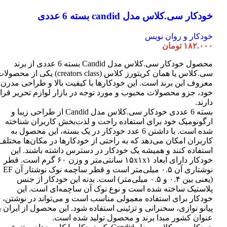
خودکار سی.کلاس مدل candid بسته 6 عددی
خودکار و روان نویس
۱۸۲.۰۰۰
تومان
محصول خودکار سی.کلاس مدل Candid بسته 6 عددی از برند
سی.کلاس یا همان کریتورز کلاس (creators class) یکی از محصو
معروف این برند است. این خودکارها با کیفیت بالا و طراحی مدرن
خود، جزو محصولات محبوب و مورد توجه در بازار لوازم تحریر قرا
دارند.
بسته 6 عددی خودکار سی.کلاس مدل Candid از طراحی زیبا و
ارگونومیک خود برای استفاده راحت و لذت‌بخش کاربران شناخته
شده است. با داشتن 6 عدد خودکار در یک بسته، این محصول به
کاربران امکان می‌دهد که به راحتی از خودکارها در مکان‌ها مختلف
استفاده کنند و همیشه یک خودکار در دسترس داشته باشند. این
خودکار دارای ابعاد ۱۵x۱x۱ سانتی‌متر و وزن ۶۰ گرم است. قطر
نوشتاری آن ۰.۵ میلی‌متر است و قطر ساچمه نوک نوشتار آن EF
(یعنی بین ۰.۴ و ۰.۵ میلی‌متر) است. بدنه این خودکار از جنس
پلاستیک ساخته شده است و نوع نوک آن ساچمه‌ای است. این
خودکار برای استفاده معمولی مناسب است و می‌تواند در نوشتن،
پیانو نوازی، سخنرانی و تزئینی استفاده شود. این محصول از ایران ب
عنوان کشور مبدا برند و محصول تولید شده است.