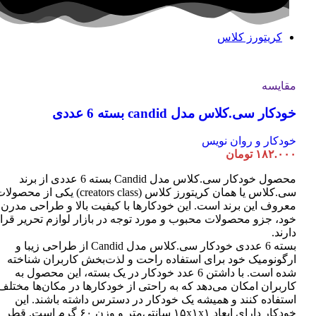
کریتورز کلاس
مقایسه
خودکار سی.کلاس مدل candid بسته 6 عددی
خودکار و روان نویس
۱۸۲.۰۰۰
تومان
محصول خودکار سی.کلاس مدل Candid بسته 6 عددی از برند
سی.کلاس یا همان کریتورز کلاس (creators class) یکی از محصو
معروف این برند است. این خودکارها با کیفیت بالا و طراحی مدرن
خود، جزو محصولات محبوب و مورد توجه در بازار لوازم تحریر قرا
دارند.
بسته 6 عددی خودکار سی.کلاس مدل Candid از طراحی زیبا و
ارگونومیک خود برای استفاده راحت و لذت‌بخش کاربران شناخته
شده است. با داشتن 6 عدد خودکار در یک بسته، این محصول به
کاربران امکان می‌دهد که به راحتی از خودکارها در مکان‌ها مختلف
استفاده کنند و همیشه یک خودکار در دسترس داشته باشند. این
خودکار دارای ابعاد ۱۵x۱x۱ سانتی‌متر و وزن ۶۰ گرم است. قطر