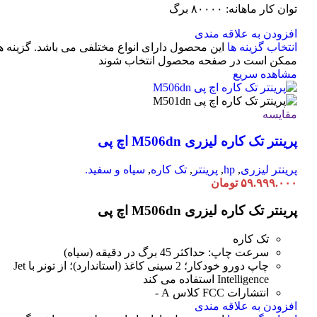
توان کار ماهانه: ۸۰۰۰۰ برگ
افزودن به علاقه مندی
انتخاب گزینه ها
این محصول دارای انواع مختلفی می باشد. گزینه ه
ممکن است در صفحه محصول انتخاب شوند
مشاهده سریع
مقایسه
پرینتر تک کاره لیزری M506dn اچ پی
پرینتر لیزری
,
hp
,
پرینتر
,
تک کاره
,
سیاه و سفید.
۵۹.۹۹۹.۰۰۰
تومان
پرینتر تک کاره لیزری M506dn اچ پی
تک کاره
سرعت چاپ: حداکثر 45 برگ در دقیقه (سیاه)
چاپ دورو خودکار؛ 2 سینی کاغذ (استاندارد)؛ از تونر با Jet
Intelligence استفاده می کند
انتشارات FCC کلاس A -
افزودن به علاقه مندی