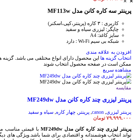
پرینتر سه کاره کانن مدل MF113w
کاربری : ۳ کاره (پرینتر،کپی،اسکنر)
چاپگر: لیزری سیاه و سفید
سایز کاغذ: A4
شبکه بی سیم Wi-Fi : دارد
افزودن به علاقه مندی
انتخاب گزینه ها
این محصول دارای انواع مختلفی می باشد. گزینه ه
ممکن است در صفحه محصول انتخاب شوند
مشاهده سریع
مقایسه
پرینتر لیزری چند کاره کانن مدل MF249dw
پرینتر لیزری
,
canon
,
پرینتر
,
چهار کاره
,
سیاه و سفید
۷۹.۹۹۹.۰۰۰
تومان
پرینتر لیزری چند کاره کانن مدل MF249dw
با قیمتی مناسب م
تواند انتخاب هوشمندانه و اقتصادی برای شما باشد.ویژگی های دیگ