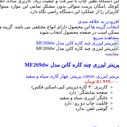
این دستگاه نظیر چاپ با سرعت و کیفیت زیاد, کاربری ساده, ابعا
کوچک ,امکان پرینت متوالی بدون مشکل تمامی این موارد میتوان
کاربران را از عملکرد این دستگاه راضی نگاه دارد.
افزودن به علاقه مندی
انتخاب گزینه ها
این محصول دارای انواع مختلفی می باشد. گزینه ه
ممکن است در صفحه محصول انتخاب شوند
مشاهده سریع
مقایسه
پرینتر لیزری چند کاره کانن مدل MF269dw
پرینتر لیزری
,
canon
,
پرینتر
,
چهار کاره
,
سیاه و سفید
۵۱.۹۹۹.۰۰۰
تومان
کاربری : ۴ کاره (پرینتر،کپی،اسکنر،فکس)
صفحه نمایشگر : دارد
چاپگر: لیزری سیاه و سفید
قابلیت چاپ دو رو : دارد
گوشی تلفن: ندارد