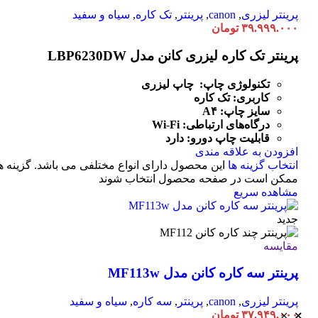
پرینتر لیزری
,
canon
,
پرینتر
,
تک کاره
,
سیاه و سفید
۳۹.۹۹۹.۰۰۰
تومان
پرینتر تک کاره لیزری کانن مدل LBP6230DW
تکنولوژی چاپ: چاپ لیزری
کاربری: تک کاره
سایز چاپ: A۴
درگاه‌های ارتباطی:
Fi
-
Wi
قابلیت چاپ دورو: دارد
افزودن به علاقه مندی
انتخاب گزینه ها
این محصول دارای انواع مختلفی می باشد. گزینه ه
ممکن است در صفحه محصول انتخاب شوند
مشاهده سریع
جدید
مقایسه
پرینتر سه کاره کانن مدل MF113w
پرینتر لیزری
,
canon
,
پرینتر
,
سه کاره
,
سیاه و سفید
۳۷.۹۴۹.۰۰۰
تومان