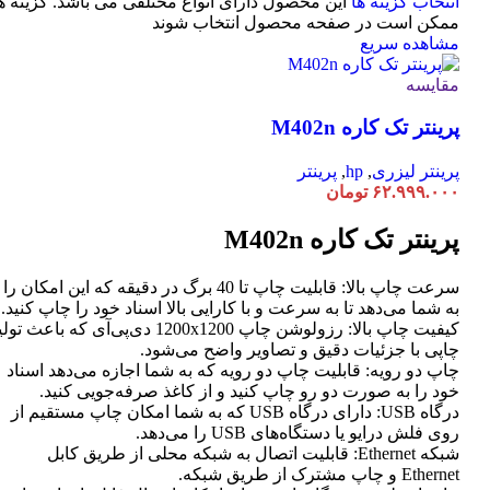
انتخاب گزینه ها
این محصول دارای انواع مختلفی می باشد. گزینه ه
ممکن است در صفحه محصول انتخاب شوند
مشاهده سریع
مقایسه
پرینتر تک کاره M402n
پرینتر لیزری
,
hp
,
پرینتر
۶۲.۹۹۹.۰۰۰
تومان
پرینتر تک کاره M402n
سرعت چاپ بالا: قابلیت چاپ تا 40 برگ در دقیقه که این امکان را
به شما می‌دهد تا به سرعت و با کارایی بالا اسناد خود را چاپ کنید.
کیفیت چاپ بالا: رزولوشن چاپ 1200x1200 دی‌پی‌آی که باعث تو
چاپی با جزئیات دقیق و تصاویر واضح می‌شود.
چاپ دو رویه: قابلیت چاپ دو رویه که به شما اجازه می‌دهد اسناد
خود را به صورت دو رو چاپ کنید و از کاغذ صرفه‌جویی کنید.
درگاه USB: دارای درگاه USB که به شما امکان چاپ مستقیم از
روی فلش درایو یا دستگاه‌های USB را می‌دهد.
شبکه Ethernet: قابلیت اتصال به شبکه محلی از طریق کابل
Ethernet و چاپ مشترک از طریق شبکه.