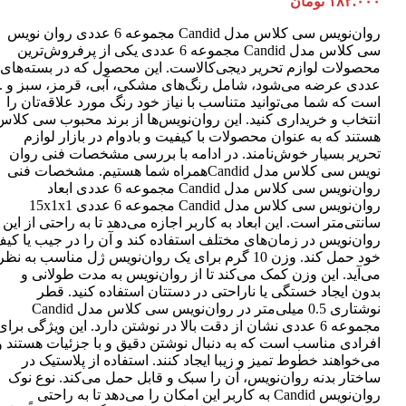
۱۸۲.۰۰۰
تومان
روان‌نویس سی کلاس مدل Candid مجموعه 6 عددی روان نویس
سی کلاس مدل Candid مجموعه 6 عددی یکی از پرفروش‌ترین
عددی عرضه می‌شود، شامل رنگ‌های مشکی، آبی، قرمز، سبز و ..
است که شما می‌توانید متناسب با نیاز خود رنگ مورد علاقه‌تان را
انتخاب و خریداری کنید. این روان‌نویس‌ها از برند محبوب سی کلاس
هستند که به عنوان محصولات با کیفیت و بادوام در بازار لوازم
تحریر بسیار خوش‌نامند. در ادامه با بررسی مشخصات فنی روان
نویس سی کلاس مدل Candidهمراه شما هستیم. مشخصات فنی
روان‌نویس سی کلاس مدل Candid مجموعه 6 عددی ابعاد
روان‌نویس سی کلاس مدل Candid مجموعه 6 عددی 15x1x1
سانتی‌متر است. این ابعاد به کاربر اجازه می‌دهد تا به راحتی از این
روان‌نویس در زمان‌های مختلف استفاده کند و آن را در جیب یا کی
خود حمل کند. وزن 10 گرم برای یک روان‌نویس ژل مناسب به نظر
می‌آید. این وزن کمک می‌کند تا از روان‌نویس به مدت طولانی و
بدون ایجاد خستگی یا ناراحتی در دستتان استفاده کنید. قطر
نوشتاری 0.5 میلی‌متر در روان‌نویس سی کلاس مدل Candid
مجموعه 6 عددی نشان از دقت بالا در نوشتن دارد. این ویژگی برای
افرادی مناسب است که به دنبال نوشتن دقیق و با جزئیات هستند و
می‌خواهند خطوط تمیز و زیبا ایجاد کنند. استفاده از پلاستیک در
ساختار بدنه روان‌نویس، آن را سبک و قابل حمل می‌کند. نوع نوک
روان‌نویس Candid به کاربر این امکان را می‌دهد تا به راحتی