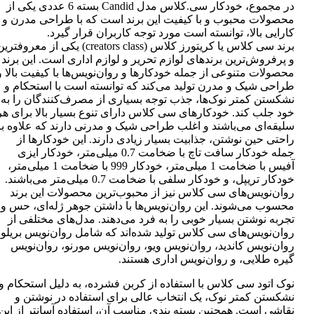
در مجموع، خودکار سی.کلاس مدل Candid بسته 6 عددی یکی از
محصولات محبوب و با کیفیت این برند است که با طراحی مدرن و
کارایی بالا، توانسته است مورد توجه کاربران قرار گیرد.
برند سی کلاس یا کریتورز کلاس (creators class) یکی از معروفتر
و پرفروش‌ترین برندهای لوازم تحریر و لوازم اداری است. این برند
محصولات متنوعی از جمله خودکارها و روان‌نویس‌ها با کیفیت بالا و
طراحی شیک و مدرن تولید می‌کند که توانسته است با استحکام و
نشکستن کمتر نوک‌ها، جذب توجه بسیاری از مصرف‌کنندگان را به
خود جلب کند. خودکارهای سی کلاس دارای تنوع بسیار بالا برای هر
سلیقه‌ای می‌باشند و اغلب طراحی شیک و مدرنی دارند که علاوه بر
راحتی حین نوشتن، جذابیت بسیار زیادی دارند. این خودکارها از
جمله خودکار سافت تاچ با ضخامت 0.7 میلی‌متر، خودکار ایزی
آفیس با ضخامت 1 میلی‌متر، خودکار 999 با ضخامت 1 میلی‌متر،
خودکار تریپل، و خودکار سلفی با ضخامت 0.7 میلی‌متر می‌باشند.
روان‌نویس‌های سی کلاس نیز از محبوب‌ترین محصولات این برند
محسوب می‌شوند. این روان‌نویس‌ها با داشتن جوهر ژله‌ای، حس و
تجربه نوشتن بسیار خوبی را به فرد می‌دهند. مدل‌های مختلفی از
روان‌نویس‌های سی کلاس تولید شده‌اند که شامل روان‌نویس بریلو،
روان‌نویس کاندید، روان‌نویس ویو، روان‌نویس مورنو، روان‌نویس
گیره طلایی، و روان‌نویس اداری هستند.
نوک اتود سی کلاس با استفاده از کربن فشرده، به دلیل استحکام و
نشکستن کمتر نوک، یک انتخاب عالی برای استفاده در نوشتن و
نقاشی است. همچنین بسته بندی مناسب آن، استفاده آسانتر از این