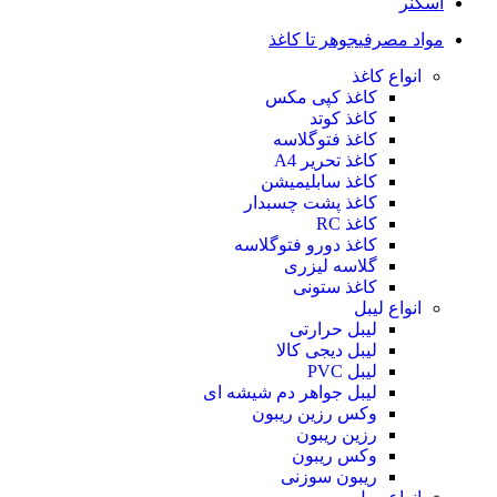
اسکنر
مواد مصرفی
جوهر تا کاغذ
انواع کاغذ
کاغذ کپی مکس
کاغذ کوتد
کاغذ فتوگلاسه
کاغذ تحریر A4
کاغذ سابلیمیشن
کاغذ پشت چسبدار
کاغذ RC
کاغذ دورو فتوگلاسه
گلاسه لیزری
کاغذ ستونی
انواع لیبل
لیبل حرارتی
لیبل دیجی کالا
لیبل PVC
لیبل جواهر دم شیشه ای
وکس رزین ریبون
رزین ریبون
وکس ریبون
ریبون سوزنی