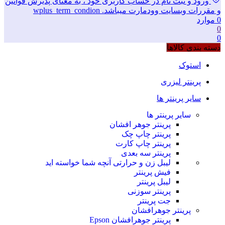
ورود و ثبت نام در حساب کاربری خود ، به معنای پذیرش قوانین
و مقررات وبسایت وودمارت میباشد. wplus_term_condion
0
موارد
0
0
دسته بندی کالاها
استوک
پرینتر لیزری
سایر پرینتر ها
سایر پرینتر ها
پرینتر جوهر افشان
پرینتر چاپ چک
پرینتر چاپ کارت
پرینتر سه بعدی
لیبل زن و حرارتی
آنچه شما خواسته اید
فیش پرینتر
لیبل پرینتر
پرینتر سوزنی
جت پرینتر
پرینتر جوهرافشان
پرینتر جوهرافشان Epson