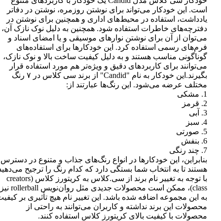
خودکار سی کلاس مدل Candid یک خودکار با کاربردهای متنوع
است. این خودکار می‌تواند برای نوشتن روزمره، نوشتن در دفاتر
یادداشت، استفاده در محیط‌های اداری و همچنین برای نوشتن در
دفترچه‌های خاطرات استفاده شود. همچنین به دلیل نوک نازک آن،
می‌توان از آن برای نوشتن نوارهای موسیقی و یا امضای اسناد و
فرم‌های رسمی استفاده کرد. این خودکارها برای استفاده‌های
گوناگونی مناسب هستند و به دلیل کیفیت ساخت بالا و نوک نازک،
می‌توانند برای کاربردهای دقیق و ویژه‌تر هم مورد استفاده قرار
بگیرند.این خودکار به نام "Candid" از برند سی کلاس در ۷ رنگ
مختلف عرضه می‌شود. این رنگ‌ها عبارتند از:
1. مشکی
2. قرمز
3. آبی
4. سبز
5. صورتی
6. بنفش
7. چند رنگی
بنابراین، این خودکارها در انواع رنگ‌های جذاب و متنوع در دسترس
هستند تا به انتخاب شما بستگی دارد که کدام رنگ را ترجیح می‌دهید
با توجه به تغییر نام برند از سی.کلاس به کریتورز کلاس (creators
class)، ممکن است محصولات جدیدی مثل روان‌نویس rollerball نیز
به این مجموعه اضافه شده باشد. این تغییر نام هیچ تأثیری بر کیفی
محصولات این برند نداشته و کاربران می‌توانند به راحتی از
محصولات با کیفیت بالای کریتورز کلاس استفاده کنند.