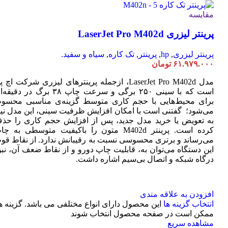
مقایسه
پرینتر لیزری LaserJet Pro M402d
پرینتر لیزری
,
hp
,
پرینتر
,
تک کاره
,
سیاه و سفید.
۶۱.۹۷۹.۰۰۰
تومان
مدل LaserJet Pro M402d، ازجمله پرینترهای لیزری شرکت اچ 
است که با سینی ۲۵۰ برگی و سرعت چاپ ۳۸ برگ در دقی
برای محیط‌هایی با حجم کاری متوسط گزینه‌ی مناسبی محسو
می‌شود؛ گفتنی است با امکان افزایش ظرفیت سینی، این مدل نیا
به تعویض یا خرید مدل جدید، پس از افزایش حجم کاری را حذ
کرده است. پرینتر M402d متون را باکیفیت متوسطی به چ
می‌رساند و برتری محسوسی نسبت به رقیبانش ندارد. از نقاط قو
این دستگاه می‌توان به، قابلیت چاپ دورو و از نقاط ضعف آن، نبو
درگاه شبکه و اتصال بی‌سیم اشاره داشت.
افزودن به علاقه مندی
انتخاب گزینه ها
این محصول دارای انواع مختلفی می باشد. گزینه ه
ممکن است در صفحه محصول انتخاب شوند
مشاهده سریع