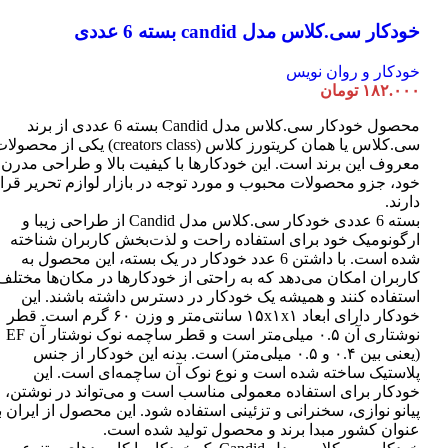
خودکار سی.کلاس مدل candid بسته 6 عددی
خودکار و روان نویس
۱۸۲.۰۰۰
تومان
محصول خودکار سی.کلاس مدل Candid بسته 6 عددی از برند
سی.کلاس یا همان کریتورز کلاس (creators class) یکی از محصو
معروف این برند است. این خودکارها با کیفیت بالا و طراحی مدرن
خود، جزو محصولات محبوب و مورد توجه در بازار لوازم تحریر قرا
دارند.
بسته 6 عددی خودکار سی.کلاس مدل Candid از طراحی زیبا و
ارگونومیک خود برای استفاده راحت و لذت‌بخش کاربران شناخته
شده است. با داشتن 6 عدد خودکار در یک بسته، این محصول به
کاربران امکان می‌دهد که به راحتی از خودکارها در مکان‌ها مختلف
استفاده کنند و همیشه یک خودکار در دسترس داشته باشند. این
خودکار دارای ابعاد ۱۵x۱x۱ سانتی‌متر و وزن ۶۰ گرم است. قطر
نوشتاری آن ۰.۵ میلی‌متر است و قطر ساچمه نوک نوشتار آن EF
(یعنی بین ۰.۴ و ۰.۵ میلی‌متر) است. بدنه این خودکار از جنس
پلاستیک ساخته شده است و نوع نوک آن ساچمه‌ای است. این
خودکار برای استفاده معمولی مناسب است و می‌تواند در نوشتن،
پیانو نوازی، سخنرانی و تزئینی استفاده شود. این محصول از ایران ب
عنوان کشور مبدا برند و محصول تولید شده است.