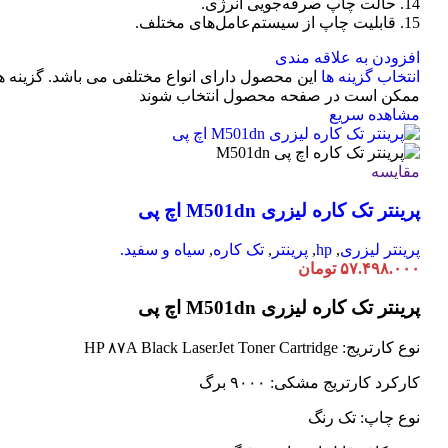
14. حالت چاپ صرفه‌جویی انرژی.
15. قابلیت چاپ از سیستم‌عامل‌های مختلف.
افزودن به علاقه مندی
انتخاب گزینه ها
این محصول دارای انواع مختلفی می باشد. گزینه ه
ممکن است در صفحه محصول انتخاب شوند
مشاهده سریع
مقایسه
پرینتر تک کاره لیزری M501dn اچ پی
پرینتر لیزری
,
hp
,
پرینتر
,
تک کاره
,
سیاه و سفید.
۵۷.۴۹۸.۰۰۰
تومان
پرینتر تک کاره لیزری M501dn اچ پی
نوع کارتریج: HP ۸۷A Black LaserJet Toner Cartridge
کارکرد کارتریج مشکی: ۹۰۰۰ برگ
نوع چاپ: تک رنگ