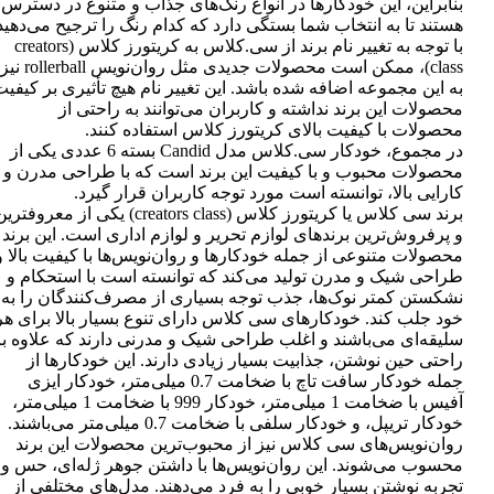
بنابراین، این خودکارها در انواع رنگ‌های جذاب و متنوع در دسترس
هستند تا به انتخاب شما بستگی دارد که کدام رنگ را ترجیح می‌دهید
با توجه به تغییر نام برند از سی.کلاس به کریتورز کلاس (creators
class)، ممکن است محصولات جدیدی مثل روان‌نویس rollerball نیز
به این مجموعه اضافه شده باشد. این تغییر نام هیچ تأثیری بر کیفی
محصولات این برند نداشته و کاربران می‌توانند به راحتی از
محصولات با کیفیت بالای کریتورز کلاس استفاده کنند.
در مجموع، خودکار سی.کلاس مدل Candid بسته 6 عددی یکی از
محصولات محبوب و با کیفیت این برند است که با طراحی مدرن و
کارایی بالا، توانسته است مورد توجه کاربران قرار گیرد.
برند سی کلاس یا کریتورز کلاس (creators class) یکی از معروفتر
و پرفروش‌ترین برندهای لوازم تحریر و لوازم اداری است. این برند
محصولات متنوعی از جمله خودکارها و روان‌نویس‌ها با کیفیت بالا و
طراحی شیک و مدرن تولید می‌کند که توانسته است با استحکام و
نشکستن کمتر نوک‌ها، جذب توجه بسیاری از مصرف‌کنندگان را به
خود جلب کند. خودکارهای سی کلاس دارای تنوع بسیار بالا برای هر
سلیقه‌ای می‌باشند و اغلب طراحی شیک و مدرنی دارند که علاوه بر
راحتی حین نوشتن، جذابیت بسیار زیادی دارند. این خودکارها از
جمله خودکار سافت تاچ با ضخامت 0.7 میلی‌متر، خودکار ایزی
آفیس با ضخامت 1 میلی‌متر، خودکار 999 با ضخامت 1 میلی‌متر،
خودکار تریپل، و خودکار سلفی با ضخامت 0.7 میلی‌متر می‌باشند.
روان‌نویس‌های سی کلاس نیز از محبوب‌ترین محصولات این برند
محسوب می‌شوند. این روان‌نویس‌ها با داشتن جوهر ژله‌ای، حس و
تجربه نوشتن بسیار خوبی را به فرد می‌دهند. مدل‌های مختلفی از