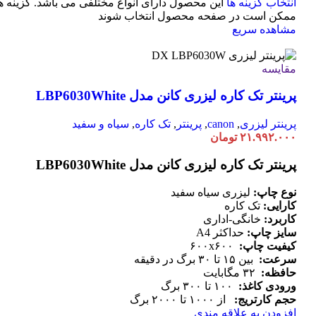
انتخاب گزینه ها
این محصول دارای انواع مختلفی می باشد. گزینه ه
ممکن است در صفحه محصول انتخاب شوند
مشاهده سریع
مقایسه
پرینتر تک کاره لیزری کانن مدل LBP6030White
پرینتر لیزری
,
canon
,
پرینتر
,
تک کاره
,
سیاه و سفید
۲۱.۹۹۲.۰۰۰
تومان
پرینتر تک کاره لیزری کانن مدل LBP6030White
نوع چاپ:
لیزری سیاه سفید
کارایی:
تک کاره
کاربرد:
خانگی-اداری
سایز چاپ:
حداکثر A4
کیفیت چاپ:
۶۰۰x۶۰۰
سرعت:
بین ۱۵ تا ۳۰ برگ در دقیقه
حافظه:
۳۲ مگابایت
ورودی کاغذ:
۱۰۰ تا ۳۰۰ برگ
حجم کارتریج:
از ۱۰۰۰ تا ۲۰۰۰ برگ
افزودن به علاقه مندی