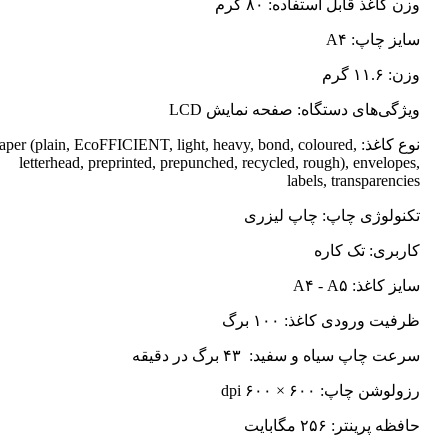
وزن کاغذ قابل استفاده: ۸۰ گرم
سایز چاپ: A۴
وزن: ۱۱.۶ گرم
ویژگی‌های دستگاه: صفحه نمایش LCD
نوع کاغذ: Paper (plain, EcoFFICIENT, light, heavy, bond, coloured
letterhead, preprinted, prepunched, recycled, rough), envelopes,
labels, transparencies
تکنولوژی چاپ: چاپ لیزری
کاربری: تک کاره
سایز کاغذ: A۴ - A۵
ظرفیت ورودی کاغذ: ۱۰۰ برگ
سرعت چاپ سیاه و سفید: ۴۳ برگ در دقیقه
رزولوشن چاپ: ۶۰۰ × ۶۰۰ dpi
حافظه پرینتر: ۲۵۶ مگابایت