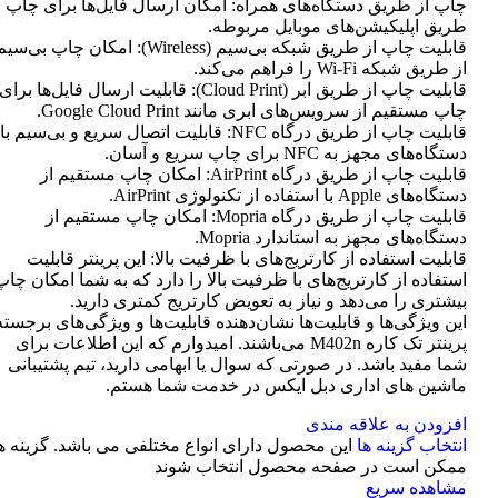
چاپ از طریق دستگاه‌های همراه: امکان ارسال فایل‌ها برای چاپ ا
طریق اپلیکیشن‌های موبایل مربوطه.
قابلیت چاپ از طریق شبکه بی‌سیم (Wireless): امکان چاپ بی‌سی
از طریق شبکه Wi-Fi را فراهم می‌کند.
قابلیت چاپ از طریق ابر (Cloud Print): قابلیت ارسال فایل‌ها برای
چاپ مستقیم از سرویس‌های ابری مانند Google Cloud Print.
قابلیت چاپ از طریق درگاه NFC: قابلیت اتصال سریع و بی‌سیم با
دستگاه‌های مجهز به NFC برای چاپ سریع و آسان.
قابلیت چاپ از طریق درگاه AirPrint: امکان چاپ مستقیم از
دستگاه‌های Apple با استفاده از تکنولوژی AirPrint.
قابلیت چاپ از طریق درگاه Mopria: امکان چاپ مستقیم از
دستگاه‌های مجهز به استاندارد Mopria.
قابلیت استفاده از کارتریج‌های با ظرفیت بالا: این پرینتر قابلیت
استفاده از کارتریج‌های با ظرفیت بالا را دارد که به شما امکان چاپ
بیشتری را می‌دهد و نیاز به تعویض کارتریج کمتری دارید.
این ویژگی‌ها و قابلیت‌ها نشان‌دهنده قابلیت‌ها و ویژگی‌های برجسته
پرینتر تک کاره M402n می‌باشند. امیدوارم که این اطلاعات برای
شما مفید باشد. در صورتی که سوال یا ابهامی دارید، تیم پشتیبانی
ماشین های اداری دبل ایکس در خدمت شما هستم.
افزودن به علاقه مندی
انتخاب گزینه ها
این محصول دارای انواع مختلفی می باشد. گزینه ه
ممکن است در صفحه محصول انتخاب شوند
مشاهده سریع