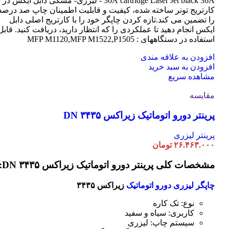
cartridge Laser
36A
Jet black 36A - لیزری- مشکی دابل ایکس در
کارتریج تونر ساخته شده، کیفیت و قابلیت اطمینان چاپ صد درصد
را تضمین می کند.تازه کردن چاپگر خود را با کارتریج اصلی دابل
ایکس انجام دهید تا عملکردی را که انتظار دارید، دریافت کنید. قابل
استفاده در دستگاههای : MFP M1120,MFP M1522,P1505
افزودن به علاقه مندی
افزودن به سبد خرید
مشاهده سریع
مقایسه
پرینتر دورو اتوماتیک زیراکس DN ۳۴۳۵
پرینتر لیزری
۲۶.۴۶۳.۰۰۰
تومان
مشخصات کلی پرینتر دورو اتوماتیک زیراکس DN ۳۴۳۵:
چاپگر لیزری دورو اتوماتیک
زیراکس ۳۴۳۵
نوع: تک کاره
کاربری: سیاه و سفید
سیستم چاپ: لیزری