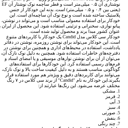
نوشتاری آن ۰.۵ میلی‌متر است و قطر ساچمه نوک نوشتار آن EF
(یعنی بین ۰.۴ و ۰.۵ میلی‌متر) است. بدنه این خودکار از جنس
پلاستیک ساخته شده است و نوع نوک آن ساچمه‌ای است. این
خودکار برای استفاده معمولی مناسب است و می‌تواند در نوشتن،
پیانو نوازی، سخنرانی و تزئینی استفاده شود. این محصول از ایران ب
عنوان کشور مبدا برند و محصول تولید شده است.
خودکار سی کلاس مدل Candid یک خودکار با کاربردهای متنوع
است. این خودکار می‌تواند برای نوشتن روزمره، نوشتن در دفاتر
یادداشت، استفاده در محیط‌های اداری و همچنین برای نوشتن در
دفترچه‌های خاطرات استفاده شود. همچنین به دلیل نوک نازک آن،
می‌توان از آن برای نوشتن نوارهای موسیقی و یا امضای اسناد و
فرم‌های رسمی استفاده کرد. این خودکارها برای استفاده‌های
گوناگونی مناسب هستند و به دلیل کیفیت ساخت بالا و نوک نازک،
می‌توانند برای کاربردهای دقیق و ویژه‌تر هم مورد استفاده قرار
بگیرند.این خودکار به نام "Candid" از برند سی کلاس در ۷ رنگ
مختلف عرضه می‌شود. این رنگ‌ها عبارتند از:
1. مشکی
2. قرمز
3. آبی
4. سبز
5. صورتی
6. بنفش
7. چند رنگی