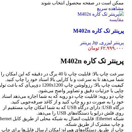
ممکن است در صفحه محصول انتخاب شوند
مشاهده سریع
مقایسه
پرینتر تک کاره M402n
پرینتر لیزری
,
hp
,
پرینتر
۶۲.۹۹۹.۰۰۰
تومان
پرینتر تک کاره M402n
سرعت چاپ بالا: قابلیت چاپ تا 40 برگ در دقیقه که این امکان ر
شما می‌دهد تا به سرعت و با کارایی بالا اسناد خود را چاپ کنید.
کیفیت چاپ بالا: رزولوشن چاپ 1200x1200 دی‌پی‌آی که باعث تو
چاپی با جزئیات دقیق و تصاویر واضح می‌شود.
چاپ دو رویه: قابلیت چاپ دو رویه که به شما اجازه می‌دهد اسناد
خود را به صورت دو رو چاپ کنید و از کاغذ صرفه‌جویی کنید.
درگاه USB: دارای درگاه USB که به شما امکان چاپ مستقیم از
روی فلش درایو یا دستگاه‌های USB را می‌دهد.
شبکه Ethernet: قابلیت اتصال به شبکه محلی از طر
و چاپ مشترک از طریق شبکه.
چاپ از طریق دستگاه‌های همراه: امکان ارسال فایل‌ها برای چاپ ا