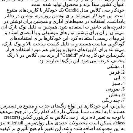
عنوان کشور مبدا برند و محصول تولید شده است.
خودکار سی کلاس مدل Candid یک خودکار با کاربردهای متنوع
است. این خودکار می‌تواند برای نوشتن روزمره، نوشتن در دفاتر
یادداشت، استفاده در محیط‌های اداری و همچنین برای نوشتن در
دفترچه‌های خاطرات استفاده شود. همچنین به دلیل نوک نازک آن،
می‌توان از آن برای نوشتن نوارهای موسیقی و یا امضای اسناد و
فرم‌های رسمی استفاده کرد. این خودکارها برای استفاده‌های
گوناگونی مناسب هستند و به دلیل کیفیت ساخت بالا و نوک نازک،
می‌توانند برای کاربردهای دقیق و ویژه‌تر هم مورد استفاده قرار
بگیرند.این خودکار به نام "Candid" از برند سی کلاس در ۷ رنگ
مختلف عرضه می‌شود. این رنگ‌ها عبارتند از:
1. مشکی
2. قرمز
3. آبی
4. سبز
5. صورتی
6. بنفش
7. چند رنگی
بنابراین، این خودکارها در انواع رنگ‌های جذاب و متنوع در دسترس
هستند تا به انتخاب شما بستگی دارد که کدام رنگ را ترجیح می‌دهید
با توجه به تغییر نام برند از سی.کلاس به کریتورز کلاس (creators
class)، ممکن است محصولات جدیدی مثل روان‌نویس rollerball نیز
به این مجموعه اضافه شده باشد. این تغییر نام هیچ تأثیری بر کیفی