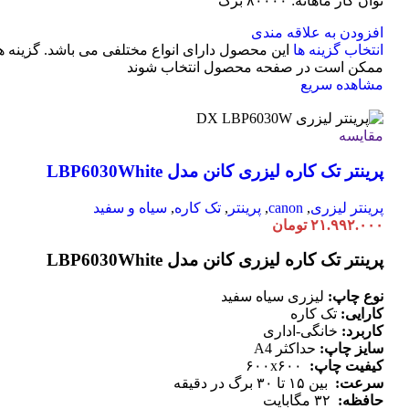
توان کار ماهانه: ۸۰۰۰۰ برگ
افزودن به علاقه مندی
انتخاب گزینه ها
این محصول دارای انواع مختلفی می باشد. گزینه ه
ممکن است در صفحه محصول انتخاب شوند
مشاهده سریع
مقایسه
پرینتر تک کاره لیزری کانن مدل LBP6030White
پرینتر لیزری
,
canon
,
پرینتر
,
تک کاره
,
سیاه و سفید
۲۱.۹۹۲.۰۰۰
تومان
پرینتر تک کاره لیزری کانن مدل LBP6030White
نوع چاپ:
لیزری سیاه سفید
کارایی:
تک کاره
کاربرد:
خانگی-اداری
سایز چاپ:
حداکثر A4
کیفیت چاپ:
۶۰۰x۶۰۰
سرعت:
بین ۱۵ تا ۳۰ برگ در دقیقه
حافظه:
۳۲ مگابایت