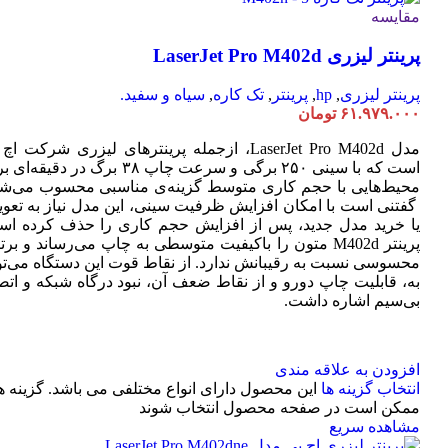
مقایسه
پرینتر لیزری LaserJet Pro M402d
پرینتر لیزری
,
hp
,
پرینتر
,
تک کاره
,
سیاه و سفید.
۶۱.۹۷۹.۰۰۰
تومان
مدل LaserJet Pro M402d، ازجمله پرینترهای لیزری شرکت ا
است که با سینی ۲۵۰ برگی و سرعت چاپ ۳۸ برگ در دقیقه
محیط‌هایی با حجم کاری متوسط گزینه‌ی مناسبی محسوب می‌شو
گفتنی است با امکان افزایش ظرفیت سینی، این مدل نیاز به تعو
یا خرید مدل جدید، پس از افزایش حجم کاری را حذف کرده اس
پرینتر M402d متون را باکیفیت متوسطی به چاپ می‌رساند و بر
محسوسی نسبت به رقیبانش ندارد. از نقاط قوت این دستگاه می‌تو
به، قابلیت چاپ دورو و از نقاط ضعف آن، نبود درگاه شبکه و اتص
بی‌سیم اشاره داشت.
افزودن به علاقه مندی
انتخاب گزینه ها
این محصول دارای انواع مختلفی می باشد. گزینه ه
ممکن است در صفحه محصول انتخاب شوند
مشاهده سریع