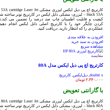
کارتریج اچ پی دبل ایکس لیزری مشکی HP 53A
Jet
cartridge Laser
black 53A – لیزری- مشکی دابل ایکس در کارتریج تونر ساخته ش
کیفیت و قابلیت اطمینان چاپ صد درصد را تضمین می کند.تا
کردن چاپگر خود را با کارتریج اصلی دابل ایکس انجام دهید 
عملکردی را که انتظار دارید، دریافت کنید.
افزودن به علاقه مندی
افزودن به سبد خرید
مشاهده سریع
مقایسه
کارتریج اچ پی دبل ایکس مدل 80A
double x
,
دبل‌ایکس
,
کارتریج
۲.۳۴۰.۰۰۰
تومان
با گارانتی تعویض
کارتریج اچ پی دبل ایکس لیزری مشکی HP 80A
Jet
cartridge Laser
black 80A – لیزری- مشکی دابل ایکس در کارتریج تونر ساخته ش