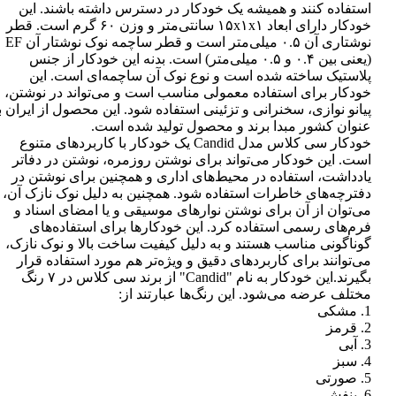
استفاده کنند و همیشه یک خودکار در دسترس داشته باشند. این
خودکار دارای ابعاد ۱۵x۱x۱ سانتی‌متر و وزن ۶۰ گرم است. قطر
نوشتاری آن ۰.۵ میلی‌متر است و قطر ساچمه نوک نوشتار آن EF
(یعنی بین ۰.۴ و ۰.۵ میلی‌متر) است. بدنه این خودکار از جنس
پلاستیک ساخته شده است و نوع نوک آن ساچمه‌ای است. این
خودکار برای استفاده معمولی مناسب است و می‌تواند در نوشتن،
پیانو نوازی، سخنرانی و تزئینی استفاده شود. این محصول از ایران ب
عنوان کشور مبدا برند و محصول تولید شده است.
خودکار سی کلاس مدل Candid یک خودکار با کاربردهای متنوع
است. این خودکار می‌تواند برای نوشتن روزمره، نوشتن در دفاتر
یادداشت، استفاده در محیط‌های اداری و همچنین برای نوشتن در
دفترچه‌های خاطرات استفاده شود. همچنین به دلیل نوک نازک آن،
می‌توان از آن برای نوشتن نوارهای موسیقی و یا امضای اسناد و
فرم‌های رسمی استفاده کرد. این خودکارها برای استفاده‌های
گوناگونی مناسب هستند و به دلیل کیفیت ساخت بالا و نوک نازک،
می‌توانند برای کاربردهای دقیق و ویژه‌تر هم مورد استفاده قرار
بگیرند.این خودکار به نام "Candid" از برند سی کلاس در ۷ رنگ
مختلف عرضه می‌شود. این رنگ‌ها عبارتند از:
1. مشکی
2. قرمز
3. آبی
4. سبز
5. صورتی
6. بنفش