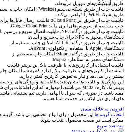
طریق اپلیکیشن‌های موبایل مربوطه.
قابلیت چاپ از طریق شبکه بی‌سیم (Wireless): امکان چاپ ب
طریق شبکه Wi-Fi را فراهم می‌کند.
قابلیت چاپ از طریق ابر (Cloud Print): قابلیت ارسال فایل‌ها برای
چاپ مستقیم از سرویس‌های ابری مانند Google Cloud Print.
قابلیت چاپ از طریق درگاه NFC: قابلیت اتصال سریع و بی‌سیم با
دستگاه‌های مجهز به NFC برای چاپ سریع و آسان.
قابلیت چاپ از طریق درگاه AirPrint: امکان چاپ مستقیم از
دستگاه‌های Apple با استفاده از تکنولوژی AirPrint.
قابلیت چاپ از طریق درگاه Mopria: امکان چاپ مستقیم از
دستگاه‌های مجهز به استاندارد Mopria.
قابلیت استفاده از کارتریج‌های با ظرفیت بالا: این پرینتر قابلیت
استفاده از کارتریج‌های با ظرفیت بالا را دارد که به شما امکان چاپ
بیشتری را می‌دهد و نیاز به تعویض کارتریج کمتری دارید.
این ویژگی‌ها و قابلیت‌ها نشان‌دهنده قابلیت‌ها و ویژگی‌های برجسته
پرینتر تک کاره M402n می‌باشند. امیدوارم که این اطلاعات برای 
مفید باشد. در صورتی که سوال یا ابهامی دارید، تیم پشتیبانی ماشی
های اداری دبل ایکس در خدمت شما هستم.
افزودن به علاقه مندی
انتخاب گزینه ها
این محصول دارای انواع مختلفی می باشد. گزینه ه
ممکن است در صفحه محصول انتخاب شوند
مشاهده سریع