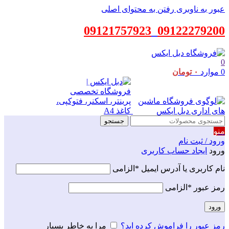
عبور به ناوبری
رفتن به محتوای اصلی
09121757923
_
09122279200
0
0
موارد
۰
تومان
جستجو
منو
ورود / ثبت نام
ورود
ایجاد حساب کاربری
نام کاربری یا آدرس ایمیل
*
الزامی
رمز عبور
*
الزامی
ورود
رمز عبور را فراموش کرده اید؟
مرا به خاطر بسپار