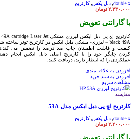
double x
,
دبل‌ایکس
,
کارتریج
۲.۳۴۰.۰۰۰
تومان
با گارانتی تعویض
کارتریج اچ پی دبل ایکس لیزری مشکی HP 49A
Jet
cartridge Laser
black 49A – لیزری- مشکی دابل ایکس در کارتریج تونر ساخته ش
کیفیت و قابلیت اطمینان چاپ صد درصد را تضمین می کند.تا
کردن چاپگر خود را با کارتریج اصلی دابل ایکس انجام دهید 
عملکردی را که انتظار دارید، دریافت کنید.
افزودن به علاقه مندی
افزودن به سبد خرید
مشاهده سریع
مقایسه
کارتریج اچ پی دبل ایکس مدل 53A
double x
,
دبل‌ایکس
,
کارتریج
۲.۴۰۰.۰۰۰
تومان
با گارانتی تعویض