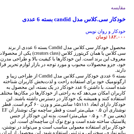
مقایسه
خودکار سی.کلاس مدل candid بسته 6 عددی
خودکار و روان نویس
۱۸۲.۰۰۰
تومان
محصول خودکار سی.کلاس مدل Candid بسته 6 عددی از برند
سی.کلاس یا همان کریتورز کلاس (creators class) یکی از محصو
معروف این برند است. این خودکارها با کیفیت بالا و طراحی مدرن
خود، جزو محصولات محبوب و مورد توجه در بازار لوازم تحریر قرا
دارند.
بسته 6 عددی خودکار سی.کلاس مدل Candid از طراحی زیبا و
ارگونومیک خود برای استفاده راحت و لذت‌بخش کاربران شناخته
شده است. با داشتن 6 عدد خودکار در یک بسته، این محصول به
کاربران امکان می‌دهد که به راحتی از خودکارها در مکان‌ها مختلف
استفاده کنند و همیشه یک خودکار در دسترس داشته باشند. این
خودکار دارای ابعاد ۱۵x۱x۱ سانتی‌متر و وزن ۶۰ گرم است. قطر
نوشتاری آن ۰.۵ میلی‌متر است و قطر ساچمه نوک نوشتار آن EF
(یعنی بین ۰.۴ و ۰.۵ میلی‌متر) است. بدنه این خودکار از جنس
پلاستیک ساخته شده است و نوع نوک آن ساچمه‌ای است. این
خودکار برای استفاده معمولی مناسب است و می‌تواند در نوشتن،
پیانو نوازی، سخنرانی و تزئینی استفاده شود. این محصول از ایران ب