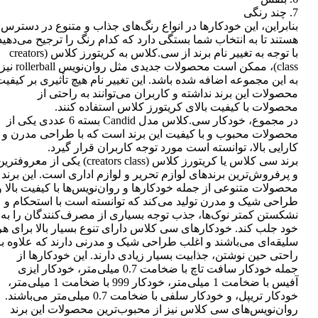
7. چند رنگی
بنابراین، این خودکارها در انواع رنگ‌های جذاب و متنوع در دسترس
هستند تا به انتخاب شما بستگی دارد که کدام رنگ را ترجیح می‌دهید
با توجه به تغییر نام برند از سی.کلاس به کریتورز کلاس (creators
class)، ممکن است محصولات جدیدی مثل روان‌نویس rollerball نیز
به این مجموعه اضافه شده باشد. این تغییر نام هیچ تأثیری بر کیفی
محصولات این برند نداشته و کاربران می‌توانند به راحتی از
محصولات با کیفیت بالای کریتورز کلاس استفاده کنند.
در مجموع، خودکار سی.کلاس مدل Candid بسته 6 عددی یکی از
محصولات محبوب و با کیفیت این برند است که با طراحی مدرن و
کارایی بالا، توانسته است مورد توجه کاربران قرار گیرد.
برند سی کلاس یا کریتورز کلاس (creators class) یکی از معروفتر
و پرفروش‌ترین برندهای لوازم تحریر و لوازم اداری است. این برند
محصولات متنوعی از جمله خودکارها و روان‌نویس‌ها با کیفیت بالا و
طراحی شیک و مدرن تولید می‌کند که توانسته است با استحکام و
نشکستن کمتر نوک‌ها، جذب توجه بسیاری از مصرف‌کنندگان را به
خود جلب کند. خودکارهای سی کلاس دارای تنوع بسیار بالا برای هر
سلیقه‌ای می‌باشند و اغلب طراحی شیک و مدرنی دارند که علاوه بر
راحتی حین نوشتن، جذابیت بسیار زیادی دارند. این خودکارها از
جمله خودکار سافت تاچ با ضخامت 0.7 میلی‌متر، خودکار ایزی
آفیس با ضخامت 1 میلی‌متر، خودکار 999 با ضخامت 1 میلی‌متر،
خودکار تریپل، و خودکار سلفی با ضخامت 0.7 میلی‌متر می‌باشند.
روان‌نویس‌های سی کلاس نیز از محبوب‌ترین محصولات این برند