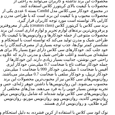
محصولات این برند نداشته و کاربران می‌توانند به راحتی از
محصولات با کیفیت بالای کریتورز کلاس استفاده کنند.
در مجموع، خودکار سی.کلاس مدل Candid بسته 6 عددی یکی از
محصولات محبوب و با کیفیت این برند است که با طراحی مدرن و
کارایی بالا، توانسته است مورد توجه کاربران قرار گیرد.
برند سی کلاس یا کریتورز کلاس (creators class) یکی از معروفتر
و پرفروش‌ترین برندهای لوازم تحریر و لوازم اداری است. این برند
محصولات متنوعی از جمله خودکارها و روان‌نویس‌ها با کیفیت بالا و
طراحی شیک و مدرن تولید می‌کند که توانسته است با استحکام و
نشکستن کمتر نوک‌ها، جذب توجه بسیاری از مصرف‌کنندگان را به
خود جلب کند. خودکارهای سی کلاس دارای تنوع بسیار بالا برای هر
سلیقه‌ای می‌باشند و اغلب طراحی شیک و مدرنی دارند که علاوه بر
راحتی حین نوشتن، جذابیت بسیار زیادی دارند. این خودکارها از
جمله خودکار سافت تاچ با ضخامت 0.7 میلی‌متر، خودکار ایزی
آفیس با ضخامت 1 میلی‌متر، خودکار 999 با ضخامت 1 میلی‌متر،
خودکار تریپل، و خودکار سلفی با ضخامت 0.7 میلی‌متر می‌باشند.
روان‌نویس‌های سی کلاس نیز از محبوب‌ترین محصولات این برند
محسوب می‌شوند. این روان‌نویس‌ها با داشتن جوهر ژله‌ای، حس و
تجربه نوشتن بسیار خوبی را به فرد می‌دهند. مدل‌های مختلفی از
روان‌نویس‌های سی کلاس تولید شده‌اند که شامل روان‌نویس بریلو،
روان‌نویس کاندید، روان‌نویس ویو، روان‌نویس مورنو، روان‌نویس
گیره طلایی، و روان‌نویس اداری هستند.
نوک اتود سی کلاس با استفاده از کربن فشرده، به دلیل استحکام و