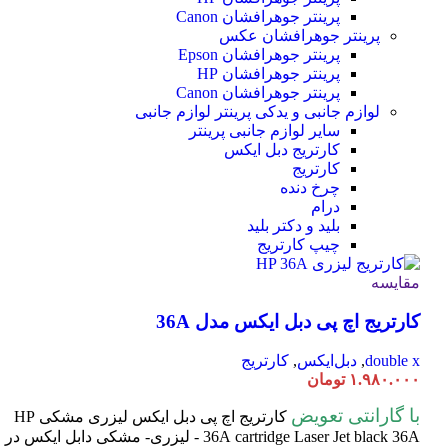
پرینتر جوهرافشان Canon
پرینتر جوهرافشان عکس
پرینتر جوهرافشان Epson
پرینتر جوهرافشان HP
پرینتر جوهرافشان Canon
لوازم جانبی و یدکی پرینتر
لوازم جانبی
سایر لوازم جانبی پرینتر
کارتریج دبل ایکس
کارتریج
چرخ دنده
درام
بلید و دکتر بلید
چیپ کارتریج
مقایسه
کارتریج اچ پی دبل ایکس مدل 36A
double x
,
دبل‌ایکس
,
کارتریج
۱.۹۸۰.۰۰۰
تومان
با گارانتی تعویض
کارتریج اچ پی دبل ایکس لیزری مشکی HP
cartridge Laser
36A
Jet black 36A - لیزری- مشکی دابل ایکس در