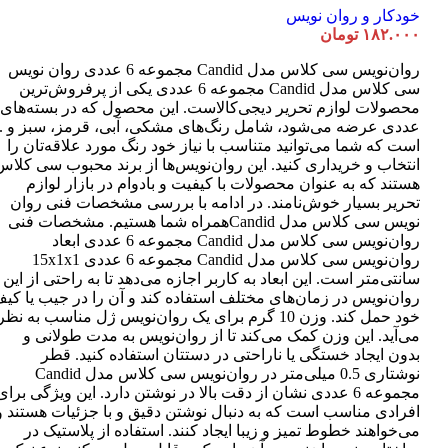
خودکار و روان نویس
۱۸۲.۰۰۰
تومان
روان‌نویس سی کلاس مدل Candid مجموعه 6 عددی روان نویس
سی کلاس مدل Candid مجموعه 6 عددی یکی از پرفروش‌ترین
عددی عرضه می‌شود، شامل رنگ‌های مشکی، آبی، قرمز، سبز و ..
است که شما می‌توانید متناسب با نیاز خود رنگ مورد علاقه‌تان را
انتخاب و خریداری کنید. این روان‌نویس‌ها از برند محبوب سی کلاس
هستند که به عنوان محصولات با کیفیت و بادوام در بازار لوازم
تحریر بسیار خوش‌نامند. در ادامه با بررسی مشخصات فنی روان
نویس سی کلاس مدل Candidهمراه شما هستیم. مشخصات فنی
روان‌نویس سی کلاس مدل Candid مجموعه 6 عددی ابعاد
روان‌نویس سی کلاس مدل Candid مجموعه 6 عددی 15x1x1
سانتی‌متر است. این ابعاد به کاربر اجازه می‌دهد تا به راحتی از این
روان‌نویس در زمان‌های مختلف استفاده کند و آن را در جیب یا کی
خود حمل کند. وزن 10 گرم برای یک روان‌نویس ژل مناسب به نظر
می‌آید. این وزن کمک می‌کند تا از روان‌نویس به مدت طولانی و
بدون ایجاد خستگی یا ناراحتی در دستتان استفاده کنید. قطر
نوشتاری 0.5 میلی‌متر در روان‌نویس سی کلاس مدل Candid
مجموعه 6 عددی نشان از دقت بالا در نوشتن دارد. این ویژگی برای
افرادی مناسب است که به دنبال نوشتن دقیق و با جزئیات هستند و
می‌خواهند خطوط تمیز و زیبا ایجاد کنند. استفاده از پلاستیک در