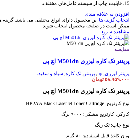
15. قابلیت چاپ از سیستم‌عامل‌های مختلف.
افزودن به علاقه مندی
انتخاب گزینه ها
این محصول دارای انواع مختلفی می باشد. گزینه ه
ممکن است در صفحه محصول انتخاب شوند
مشاهده سریع
مقایسه
پرینتر تک کاره لیزری M501dn اچ پی
پرینتر لیزری
,
hp
,
پرینتر
,
تک کاره
,
سیاه و سفید.
۵۸.۹۵۹.۰۰۰
تومان
پرینتر تک کاره لیزری M501dn اچ پی
نوع کارتریج: HP ۸۷A Black LaserJet Toner Cartridge
کارکرد کارتریج مشکی: ۹۰۰۰ برگ
نوع چاپ: تک رنگ
وزن کاغذ قابل استفاده: ۸۰ گرم