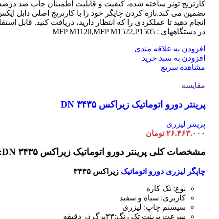
کارتریج تونر ساخته شده، کیفیت و قابلیت اطمینان چاپ صد درصد 
تضمین می کند.تازه کردن چاپگر خود را با کارتریج اصلی دابل ایک
انجام دهید تا عملکردی را که انتظار دارید، دریافت کنید. قابل استفا
در دستگاههای : MFP M1120,MFP M1522,P1505
افزودن به علاقه مندی
افزودن به سبد خرید
مشاهده سریع
مقایسه
پرینتر دورو اتوماتیک زیراکس DN ۳۴۳۵
پرینتر لیزری
۲۶.۴۶۳.۰۰۰
تومان
مشخصات کلی پرینتر دورو اتوماتیک زیراکس DN ۳۴۳۵:
چاپگر لیزری دورو اتوماتیک
زیراکس ۳۴۳۵
نوع: تک کاره
کاربری: سیاه و سفید
سیستم چاپ: لیزری
سرعت پرینت تک رنگ:۳۳برگ در دقیقه