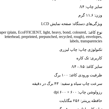
سایز چاپ: A۴
وزن: ۱۱.۶ گرم
ویژگی‌های دستگاه: صفحه نمایش LCD
نوع کاغذ: Paper (plain, EcoFFICIENT, light, heavy, bond, coloured
letterhead, preprinted, prepunched, recycled, rough), envelopes,
labels, transparencies
تکنولوژی چاپ: چاپ لیزری
کاربری: تک کاره
سایز کاغذ: A۴ - A۵
ظرفیت ورودی کاغذ: ۱۰۰ برگ
سرعت چاپ سیاه و سفید: ۴۳ برگ در دقیقه
رزولوشن چاپ: ۶۰۰ × ۶۰۰ dpi
حافظه پرینتر: ۲۵۶ مگابایت