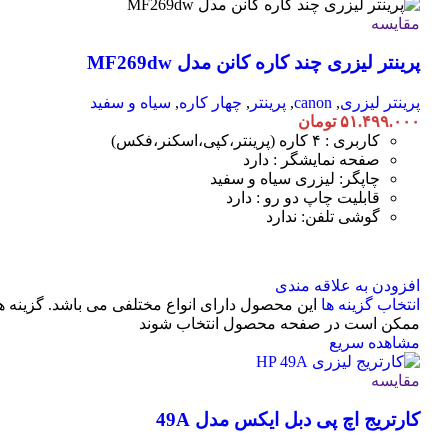
مقایسه
پرینتر لیزری چند کاره کانن مدل MF269dw
پرینتر لیزری
,
canon
,
پرینتر
,
چهار کاره
,
سیاه و سفید
۵۱.۴۹۹.۰۰۰
تومان
کاربری : ۴ کاره (پرینتر،کپی،اسکنر،فکس)
صفحه نمایشگر : دارد
چاپگر: لیزری سیاه و سفید
قابلیت چاپ دو رو : دارد
گوشی تلفن: ندارد
افزودن به علاقه مندی
انتخاب گزینه ها
این محصول دارای انواع مختلفی می باشد. گزینه ه
ممکن است در صفحه محصول انتخاب شوند
مشاهده سریع
مقایسه
کارتریج اچ پی دبل ایکس مدل 49A