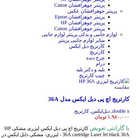
پرینتر جوهرافشان Canon
پرینتر جوهرافشان عکس
پرینتر جوهرافشان Epson
پرینتر جوهرافشان HP
پرینتر جوهرافشان Canon
لوازم جانبی و یدکی پرینتر
لوازم جانبی
سایر لوازم جانبی پرینتر
کارتریج دبل ایکس
کارتریج
چرخ دنده
درام
بلید و دکتر بلید
چیپ کارتریج
مقایسه
کارتریج اچ پی دبل ایکس مدل 36A
double x
,
دبل‌ایکس
,
کارتریج
۱.۹۸۰.۰۰۰
تومان
با گارانتی تعویض
کارتریج اچ پی دبل ایکس لیزری مشکی HP
cartridge Laser
36A
Jet black 36A - لیزری- مشکی دابل ایکس در