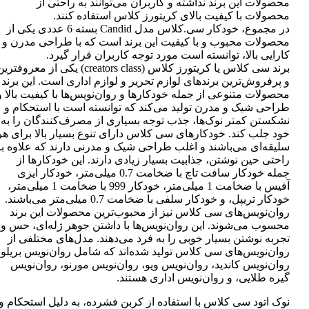
محصولات این برند نداشته و کاربران می‌توانند به راحتی از
محصولات با کیفیت بالای کریتورز کلاس استفاده کنند.
در مجموع، خودکار سی.کلاس مدل Candid بسته 6 عددی یکی از
محصولات محبوب و با کیفیت این برند است که با طراحی مدرن و
کارایی بالا، توانسته است مورد توجه کاربران قرار گیرد.
برند سی کلاس یا کریتورز کلاس (creators class) یکی از معروفتر
و پرفروش‌ترین برندهای لوازم تحریر و لوازم اداری است. این برند
محصولات متنوعی از جمله خودکارها و روان‌نویس‌ها با کیفیت بالا و
طراحی شیک و مدرن تولید می‌کند که توانسته است با استحکام و
نشکستن کمتر نوک‌ها، جذب توجه بسیاری از مصرف‌کنندگان را به
خود جلب کند. خودکارهای سی کلاس دارای تنوع بسیار بالا برای هر
سلیقه‌ای می‌باشند و اغلب طراحی شیک و مدرنی دارند که علاوه بر
راحتی حین نوشتن، جذابیت بسیار زیادی دارند. این خودکارها از
جمله خودکار سافت تاچ با ضخامت 0.7 میلی‌متر، خودکار ایزی
آفیس با ضخامت 1 میلی‌متر، خودکار 999 با ضخامت 1 میلی‌متر،
خودکار تریپل، و خودکار سلفی با ضخامت 0.7 میلی‌متر می‌باشند.
روان‌نویس‌های سی کلاس نیز از محبوب‌ترین محصولات این برند
محسوب می‌شوند. این روان‌نویس‌ها با داشتن جوهر ژله‌ای، حس و
تجربه نوشتن بسیار خوبی را به فرد می‌دهند. مدل‌های مختلفی از
روان‌نویس‌های سی کلاس تولید شده‌اند که شامل روان‌نویس بریلو،
روان‌نویس کاندید، روان‌نویس ویو، روان‌نویس مورنو، روان‌نویس
گیره طلایی، و روان‌نویس اداری هستند.
نوک اتود سی کلاس با استفاده از کربن فشرده، به دلیل استحکام و