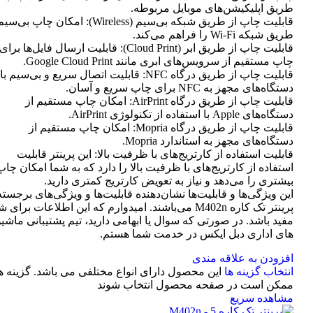
طریق اپلیکیشن‌های موبایل مربوطه.
قابلیت چاپ از طریق شبکه بی‌سیم (Wireless): امکان چاپ ب
طریق شبکه Wi-Fi را فراهم می‌کند.
قابلیت چاپ از طریق ابر (Cloud Print): قابلیت ارسال فایل‌ها برای
چاپ مستقیم از سرویس‌های ابری مانند Google Cloud Print.
قابلیت چاپ از طریق درگاه NFC: قابلیت اتصال سریع و بی‌سیم با
دستگاه‌های مجهز به NFC برای چاپ سریع و آسان.
قابلیت چاپ از طریق درگاه AirPrint: امکان چاپ مستقیم از
دستگاه‌های Apple با استفاده از تکنولوژی AirPrint.
قابلیت چاپ از طریق درگاه Mopria: امکان چاپ مستقیم از
دستگاه‌های مجهز به استاندارد Mopria.
قابلیت استفاده از کارتریج‌های با ظرفیت بالا: این پرینتر قابلیت
استفاده از کارتریج‌های با ظرفیت بالا را دارد که به شما امکان چاپ
بیشتری را می‌دهد و نیاز به تعویض کارتریج کمتری دارید.
این ویژگی‌ها و قابلیت‌ها نشان‌دهنده قابلیت‌ها و ویژگی‌های برجسته
پرینتر تک کاره M402n می‌باشند. امیدوارم که این اطلاعات برای 
مفید باشد. در صورتی که سوال یا ابهامی دارید، تیم پشتیبانی ماشی
های اداری دبل ایکس در خدمت شما هستم.
افزودن به علاقه مندی
انتخاب گزینه ها
این محصول دارای انواع مختلفی می باشد. گزینه ه
ممکن است در صفحه محصول انتخاب شوند
مشاهده سریع