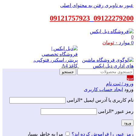
عبور به ناوبری
رفتن به محتوای اصلی
09121757923
_
09122279200
0
0
موارد
۰
تومان
جستجو
منو
ورود / ثبت نام
ورود
ایجاد حساب کاربری
نام کاربری یا آدرس ایمیل
*
الزامی
رمز عبور
*
الزامی
ورود
رمز عبور را فراموش کرده اید؟
مرا به خاطر بسپار