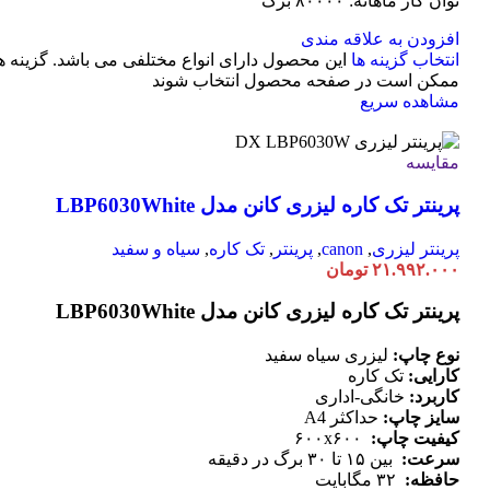
توان کار ماهانه: ۸۰۰۰۰ برگ
افزودن به علاقه مندی
انتخاب گزینه ها
این محصول دارای انواع مختلفی می باشد. گزینه ه
ممکن است در صفحه محصول انتخاب شوند
مشاهده سریع
مقایسه
پرینتر تک کاره لیزری کانن مدل LBP6030White
پرینتر لیزری
,
canon
,
پرینتر
,
تک کاره
,
سیاه و سفید
۲۱.۹۹۲.۰۰۰
تومان
پرینتر تک کاره لیزری کانن مدل LBP6030White
نوع چاپ:
لیزری سیاه سفید
کارایی:
تک کاره
کاربرد:
خانگی-اداری
سایز چاپ:
حداکثر A4
کیفیت چاپ:
۶۰۰x۶۰۰
سرعت:
بین ۱۵ تا ۳۰ برگ در دقیقه
حافظه:
۳۲ مگابایت