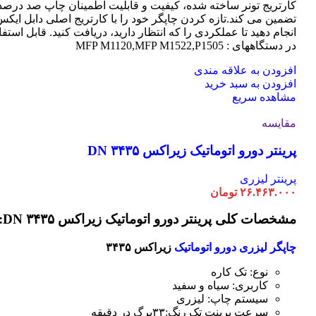
کارتریج تونر ساخته شده، کیفیت و قابلیت اطمینان چاپ صد درصد 
تضمین می کند.تازه کردن چاپگر خود را با کارتریج اصلی دابل ایک
انجام دهید تا عملکردی را که انتظار دارید، دریافت کنید. قابل استفا
در دستگاههای : MFP M1120,MFP M1522,P1505
افزودن به علاقه مندی
افزودن به سبد خرید
مشاهده سریع
مقایسه
پرینتر دورو اتوماتیک زیراکس DN ۳۴۳۵
پرینتر لیزری
۲۶.۴۶۳.۰۰۰
تومان
مشخصات کلی پرینتر دورو اتوماتیک زیراکس DN ۳۴۳۵:
چاپگر لیزری دورو اتوماتیک
زیراکس ۳۴۳۵
نوع: تک کاره
کاربری: سیاه و سفید
سیستم چاپ: لیزری
سرعت پرینت تک رنگ:۳۳برگ در دقیقه