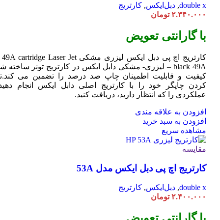
double x
,
دبل‌ایکس
,
کارتریج
۲.۳۴۰.۰۰۰
تومان
با گارانتی تعویض
کارتریج اچ پی دبل ایکس لیزری مشکی HP 49A
Jet
cartridge Laser
black 49A – لیزری- مشکی دابل ایکس در کارتریج تونر ساخته ش
کیفیت و قابلیت اطمینان چاپ صد درصد را تضمین می کند.تا
کردن چاپگر خود را با کارتریج اصلی دابل ایکس انجام دهید 
عملکردی را که انتظار دارید، دریافت کنید.
افزودن به علاقه مندی
افزودن به سبد خرید
مشاهده سریع
مقایسه
کارتریج اچ پی دبل ایکس مدل 53A
double x
,
دبل‌ایکس
,
کارتریج
۲.۴۰۰.۰۰۰
تومان
با گارانتی تعویض