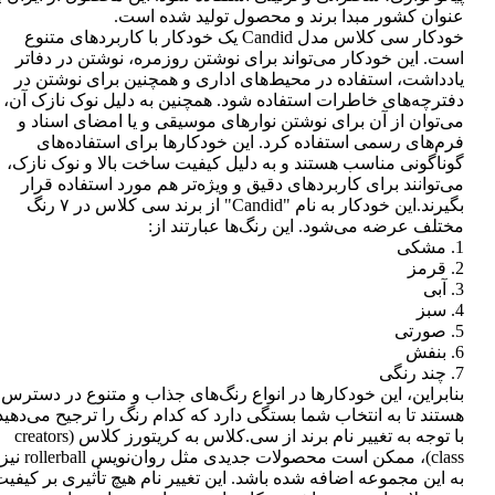
عنوان کشور مبدا برند و محصول تولید شده است.
خودکار سی کلاس مدل Candid یک خودکار با کاربردهای متنوع
است. این خودکار می‌تواند برای نوشتن روزمره، نوشتن در دفاتر
یادداشت، استفاده در محیط‌های اداری و همچنین برای نوشتن در
دفترچه‌های خاطرات استفاده شود. همچنین به دلیل نوک نازک آن،
می‌توان از آن برای نوشتن نوارهای موسیقی و یا امضای اسناد و
فرم‌های رسمی استفاده کرد. این خودکارها برای استفاده‌های
گوناگونی مناسب هستند و به دلیل کیفیت ساخت بالا و نوک نازک،
می‌توانند برای کاربردهای دقیق و ویژه‌تر هم مورد استفاده قرار
بگیرند.این خودکار به نام "Candid" از برند سی کلاس در ۷ رنگ
مختلف عرضه می‌شود. این رنگ‌ها عبارتند از:
1. مشکی
2. قرمز
3. آبی
4. سبز
5. صورتی
6. بنفش
7. چند رنگی
بنابراین، این خودکارها در انواع رنگ‌های جذاب و متنوع در دسترس
هستند تا به انتخاب شما بستگی دارد که کدام رنگ را ترجیح می‌دهید
با توجه به تغییر نام برند از سی.کلاس به کریتورز کلاس (creators
class)، ممکن است محصولات جدیدی مثل روان‌نویس rollerball نیز
به این مجموعه اضافه شده باشد. این تغییر نام هیچ تأثیری بر کیفی