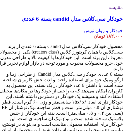
مقایسه
خودکار سی.کلاس مدل candid بسته 6 عددی
خودکار و روان نویس
۱۸۲.۰۰۰
تومان
محصول خودکار سی.کلاس مدل Candid بسته 6 عددی از برند
سی.کلاس یا همان کریتورز کلاس (creators class) یکی از محصو
معروف این برند است. این خودکارها با کیفیت بالا و طراحی مدرن
خود، جزو محصولات محبوب و مورد توجه در بازار لوازم تحریر قرا
دارند.
بسته 6 عددی خودکار سی.کلاس مدل Candid از طراحی زیبا و
ارگونومیک خود برای استفاده راحت و لذت‌بخش کاربران شناخته
شده است. با داشتن 6 عدد خودکار در یک بسته، این محصول به
کاربران امکان می‌دهد که به راحتی از خودکارها در مکان‌ها مختلف
استفاده کنند و همیشه یک خودکار در دسترس داشته باشند. این
خودکار دارای ابعاد ۱۵x۱x۱ سانتی‌متر و وزن ۶۰ گرم است. قطر
نوشتاری آن ۰.۵ میلی‌متر است و قطر ساچمه نوک نوشتار آن EF
(یعنی بین ۰.۴ و ۰.۵ میلی‌متر) است. بدنه این خودکار از جنس
پلاستیک ساخته شده است و نوع نوک آن ساچمه‌ای است. این
خودکار برای استفاده معمولی مناسب است و می‌تواند در نوشتن،
پیانو نوازی، سخنرانی و تزئینی استفاده شود. این محصول از ایران ب