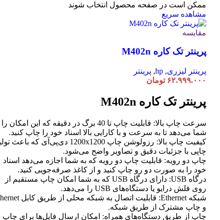
ممکن است در صفحه محصول انتخاب شوند
مشاهده سریع
مقایسه
پرینتر تک کاره M402n
پرینتر لیزری
,
hp
,
پرینتر
۶۲.۹۹۹.۰۰۰
تومان
پرینتر تک کاره M402n
سرعت چاپ بالا: قابلیت چاپ تا 40 برگ در دقیقه که این امکان ر
شما می‌دهد تا به سرعت و با کارایی بالا اسناد خود را چاپ کنید.
کیفیت چاپ بالا: رزولوشن چاپ 1200x1200 دی‌پی‌آی که باعث تو
چاپی با جزئیات دقیق و تصاویر واضح می‌شود.
چاپ دو رویه: قابلیت چاپ دو رویه که به شما اجازه می‌دهد اسناد
خود را به صورت دو رو چاپ کنید و از کاغذ صرفه‌جویی کنید.
درگاه USB: دارای درگاه USB که به شما امکان چاپ مستقیم از
روی فلش درایو یا دستگاه‌های USB را می‌دهد.
شبکه Ethernet: قابلیت اتصال به شبکه محلی از طر
و چاپ مشترک از طریق شبکه.
چاپ از طریق دستگاه‌های همراه: امکان ارسال فایل‌ها برای چاپ ا