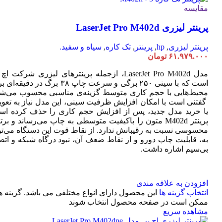
مقایسه
پرینتر لیزری LaserJet Pro M402d
پرینتر لیزری
,
hp
,
پرینتر
,
تک کاره
,
سیاه و سفید.
۶۱.۹۷۹.۰۰۰
تومان
مدل LaserJet Pro M402d، ازجمله پرینترهای لیزری شرکت ا
است که با سینی ۲۵۰ برگی و سرعت چاپ ۳۸ برگ در دقیقه
محیط‌هایی با حجم کاری متوسط گزینه‌ی مناسبی محسوب می‌شو
گفتنی است با امکان افزایش ظرفیت سینی، این مدل نیاز به تعو
یا خرید مدل جدید، پس از افزایش حجم کاری را حذف کرده اس
پرینتر M402d متون را باکیفیت متوسطی به چاپ می‌رساند و بر
محسوسی نسبت به رقیبانش ندارد. از نقاط قوت این دستگاه می‌تو
به، قابلیت چاپ دورو و از نقاط ضعف آن، نبود درگاه شبکه و اتص
بی‌سیم اشاره داشت.
افزودن به علاقه مندی
انتخاب گزینه ها
این محصول دارای انواع مختلفی می باشد. گزینه ه
ممکن است در صفحه محصول انتخاب شوند
مشاهده سریع