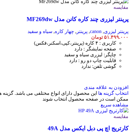
مقایسه
پرینتر لیزری چند کاره کانن مدل MF269dw
پرینتر لیزری
,
canon
,
پرینتر
,
چهار کاره
,
سیاه و سفید
۵۱.۴۹۹.۰۰۰
تومان
کاربری : ۴ کاره (پرینتر،کپی،اسکنر،فکس)
صفحه نمایشگر : دارد
چاپگر: لیزری سیاه و سفید
قابلیت چاپ دو رو : دارد
گوشی تلفن: ندارد
افزودن به علاقه مندی
انتخاب گزینه ها
این محصول دارای انواع مختلفی می باشد. گزینه ه
ممکن است در صفحه محصول انتخاب شوند
مشاهده سریع
مقایسه
کارتریج اچ پی دبل ایکس مدل 49A