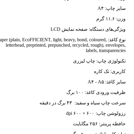
سایز چاپ: A۴
وزن: ۱۱.۶ گرم
ویژگی‌های دستگاه: صفحه نمایش LCD
نوع کاغذ: Paper (plain, EcoFFICIENT, light, heavy, bond, coloured
letterhead, preprinted, prepunched, recycled, rough), envelopes,
labels, transparencies
تکنولوژی چاپ: چاپ لیزری
کاربری: تک کاره
سایز کاغذ: A۴ - A۵
ظرفیت ورودی کاغذ: ۱۰۰ برگ
سرعت چاپ سیاه و سفید: ۴۳ برگ در دقیقه
رزولوشن چاپ: ۶۰۰ × ۶۰۰ dpi
حافظه پرینتر: ۲۵۶ مگابایت