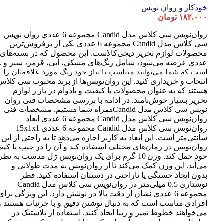
خودکار و روان نویس
۱۸۲.۰۰۰
تومان
روان‌نویس سی کلاس مدل Candid مجموعه 6 عددی روان نویس
سی کلاس مدل Candid مجموعه 6 عددی یکی از پرفروش‌ترین
عددی عرضه می‌شود، شامل رنگ‌های مشکی، آبی، قرمز، سبز و ..
است که شما می‌توانید متناسب با نیاز خود رنگ مورد علاقه‌تان را
انتخاب و خریداری کنید. این روان‌نویس‌ها از برند محبوب سی کلاس
هستند که به عنوان محصولات با کیفیت و بادوام در بازار لوازم
تحریر بسیار خوش‌نامند. در ادامه با بررسی مشخصات فنی روان
نویس سی کلاس مدل Candidهمراه شما هستیم. مشخصات فنی
روان‌نویس سی کلاس مدل Candid مجموعه 6 عددی ابعاد
روان‌نویس سی کلاس مدل Candid مجموعه 6 عددی 15x1x1
سانتی‌متر است. این ابعاد به کاربر اجازه می‌دهد تا به راحتی از این
روان‌نویس در زمان‌های مختلف استفاده کند و آن را در جیب یا کی
خود حمل کند. وزن 10 گرم برای یک روان‌نویس ژل مناسب به نظر
می‌آید. این وزن کمک می‌کند تا از روان‌نویس به مدت طولانی و
بدون ایجاد خستگی یا ناراحتی در دستتان استفاده کنید. قطر
نوشتاری 0.5 میلی‌متر در روان‌نویس سی کلاس مدل Candid
مجموعه 6 عددی نشان از دقت بالا در نوشتن دارد. این ویژگی برای
افرادی مناسب است که به دنبال نوشتن دقیق و با جزئیات هستند و
می‌خواهند خطوط تمیز و زیبا ایجاد کنند. استفاده از پلاستیک در