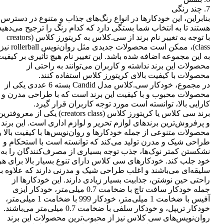
7. چند رنگی
بنابراین، این خودکارها در انواع رنگ‌های جذاب و متنوع در دسترس
هستند تا به انتخاب شما بستگی دارد که کدام رنگ را ترجیح می‌دهید
با توجه به تغییر نام برند از سی.کلاس به کریتورز کلاس (creators
class)، ممکن است محصولات جدیدی مثل روان‌نویس rollerball نیز
به این مجموعه اضافه شده باشد. این تغییر نام هیچ تأثیری بر کیفی
محصولات این برند نداشته و کاربران می‌توانند به راحتی از
محصولات با کیفیت بالای کریتورز کلاس استفاده کنند.
در مجموع، خودکار سی.کلاس مدل Candid بسته 6 عددی یکی از
محصولات محبوب و با کیفیت این برند است که با طراحی مدرن و
کارایی بالا، توانسته است مورد توجه کاربران قرار گیرد.
برند سی کلاس یا کریتورز کلاس (creators class) یکی از معروفتر
و پرفروش‌ترین برندهای لوازم تحریر و لوازم اداری است. این برند
محصولات متنوعی از جمله خودکارها و روان‌نویس‌ها با کیفیت بالا و
طراحی شیک و مدرن تولید می‌کند که توانسته است با استحکام و
نشکستن کمتر نوک‌ها، جذب توجه بسیاری از مصرف‌کنندگان را به
خود جلب کند. خودکارهای سی کلاس دارای تنوع بسیار بالا برای هر
سلیقه‌ای می‌باشند و اغلب طراحی شیک و مدرنی دارند که علاوه بر
راحتی حین نوشتن، جذابیت بسیار زیادی دارند. این خودکارها از
جمله خودکار سافت تاچ با ضخامت 0.7 میلی‌متر، خودکار ایزی
آفیس با ضخامت 1 میلی‌متر، خودکار 999 با ضخامت 1 میلی‌متر،
خودکار تریپل، و خودکار سلفی با ضخامت 0.7 میلی‌متر می‌باشند.
روان‌نویس‌های سی کلاس نیز از محبوب‌ترین محصولات این برند