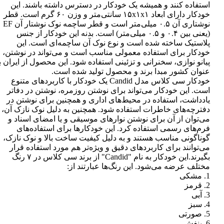
استفاده کنند و همیشه یک خودکار در دسترس داشته باشند. این
خودکار دارای ابعاد ۱۵x۱x۱ سانتی‌متر و وزن ۶۰ گرم است. قطر
نوشتاری آن ۰.۵ میلی‌متر است و قطر ساچمه نوک نوشتار آن EF
(یعنی بین ۰.۴ و ۰.۵ میلی‌متر) است. بدنه این خودکار از جنس
پلاستیک ساخته شده است و نوع نوک آن ساچمه‌ای است. این
خودکار برای استفاده معمولی مناسب است و می‌تواند در نوشتن،
پیانو نوازی، سخنرانی و تزئینی استفاده شود. این محصول از ایران ب
عنوان کشور مبدا برند و محصول تولید شده است.
خودکار سی کلاس مدل Candid یک خودکار با کاربردهای متنوع
است. این خودکار می‌تواند برای نوشتن روزمره، نوشتن در دفاتر
یادداشت، استفاده در محیط‌های اداری و همچنین برای نوشتن در
دفترچه‌های خاطرات استفاده شود. همچنین به دلیل نوک نازک آن،
می‌توان از آن برای نوشتن نوارهای موسیقی و یا امضای اسناد و
فرم‌های رسمی استفاده کرد. این خودکارها برای استفاده‌های
گوناگونی مناسب هستند و به دلیل کیفیت ساخت بالا و نوک نازک،
می‌توانند برای کاربردهای دقیق و ویژه‌تر هم مورد استفاده قرار
بگیرند.این خودکار به نام "Candid" از برند سی کلاس در ۷ رنگ
مختلف عرضه می‌شود. این رنگ‌ها عبارتند از:
1. مشکی
2. قرمز
3. آبی
4. سبز
5. صورتی
6. بنفش