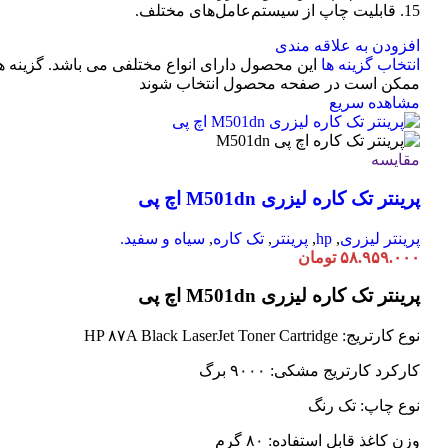
15. قابلیت چاپ از سیستم‌عامل‌های مختلف.
افزودن به علاقه مندی
انتخاب گزینه ها
این محصول دارای انواع مختلفی می باشد. گزینه ه
ممکن است در صفحه محصول انتخاب شوند
مشاهده سریع
مقایسه
پرینتر تک کاره لیزری M501dn اچ پی
پرینتر لیزری
,
hp
,
پرینتر
,
تک کاره
,
سیاه و سفید.
۵۸.۹۵۹.۰۰۰
تومان
پرینتر تک کاره لیزری M501dn اچ پی
نوع کارتریج: HP ۸۷A Black LaserJet Toner Cartridge
کارکرد کارتریج مشکی: ۹۰۰۰ برگ
نوع چاپ: تک رنگ
وزن کاغذ قابل استفاده: ۸۰ گرم