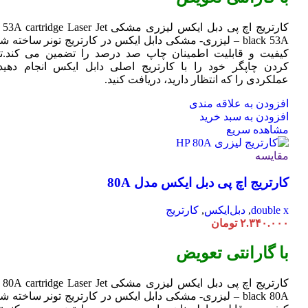
کارتریج اچ پی دبل ایکس لیزری مشکی HP 53A
Jet
cartridge Laser
black 53A – لیزری- مشکی دابل ایکس در کارتریج تونر ساخته ش
کیفیت و قابلیت اطمینان چاپ صد درصد را تضمین می کند.تا
کردن چاپگر خود را با کارتریج اصلی دابل ایکس انجام دهید 
عملکردی را که انتظار دارید، دریافت کنید.
افزودن به علاقه مندی
افزودن به سبد خرید
مشاهده سریع
مقایسه
کارتریج اچ پی دبل ایکس مدل 80A
double x
,
دبل‌ایکس
,
کارتریج
۲.۳۴۰.۰۰۰
تومان
با گارانتی تعویض
کارتریج اچ پی دبل ایکس لیزری مشکی HP 80A
Jet
cartridge Laser
black 80A – لیزری- مشکی دابل ایکس در کارتریج تونر ساخته ش