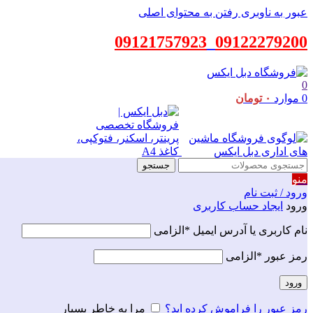
عبور به ناوبری
رفتن به محتوای اصلی
09121757923
_
09122279200
0
0
موارد
۰
تومان
جستجو
منو
ورود / ثبت نام
ورود
ایجاد حساب کاربری
نام کاربری یا آدرس ایمیل
*
الزامی
رمز عبور
*
الزامی
ورود
رمز عبور را فراموش کرده اید؟
مرا به خاطر بسپار