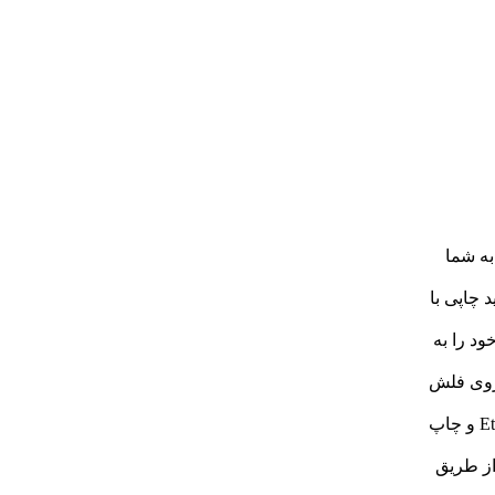
ان را به شما
 باعث تولید چاپی با
ود را به
یم از روی فلش
شبکه Ethernet: قابلیت اتصال به شبکه محلی از طریق کابل Ethernet و چاپ
از طریق