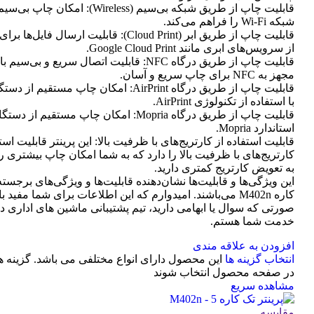
قابلیت چاپ از طریق شبکه بی‌سیم (Wireless): امک
شبکه Wi-Fi را فراهم می‌کند.
قابلیت چاپ از طریق ابر (Cloud Print): قابلیت ارسال
از سرویس‌های ابری مانند Google Cloud Print.
قابلیت چاپ از طریق درگاه NFC: قابلیت اتصال سریع و بی
مجهز به NFC برای چاپ سریع و آسان.
با استفاده از تکنولوژی AirPrint.
قابلیت چاپ از طریق درگاه Mopria: امکان چاپ مستقیم
استاندارد Mopria.
قابلیت استفاده از کارتریج‌های با ظرفیت بالا: این پرینتر قابلیت است
کارتریج‌های با ظرفیت بالا را دارد که به شما امکان چاپ بیشتری را 
به تعویض کارتریج کمتری دارید.
این ویژگی‌ها و قابلیت‌ها نشان‌دهنده قابلیت‌ها و ویژگی‌های برجسته
کاره M402n می‌باشند. امیدوارم که این اطلاعات برای شما مفید ب
صورتی که سوال یا ابهامی دارید، تیم پشتیبانی ماشین های اداری د
خدمت شما هستم.
افزودن به علاقه مندی
انتخاب گزینه ها
این محصول دارای انواع مختلفی می باشد. گزینه 
در صفحه محصول انتخاب شوند
مشاهده سریع
مقایسه