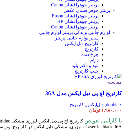
پرینتر جوهرافشان Canon
پرینتر جوهرافشان عکس
پرینتر جوهرافشان Epson
پرینتر جوهرافشان HP
پرینتر جوهرافشان Canon
لوازم جانبی و یدکی پرینتر
لوازم جانبی
سایر لوازم جانبی پرینتر
کارتریج دبل ایکس
کارتریج
چرخ دنده
درام
بلید و دکتر بلید
چیپ کارتریج
مقایسه
کارتریج اچ پی دبل ایکس مدل 36A
double x
,
دبل‌ایکس
,
کارتریج
۱.۹۸۰.۰۰۰
تومان
با گارانتی تعویض
کارتریج اچ پی دبل ایکس لیزری مشکی HP 36A
tridge
Laser
Jet black 36A - لیزری- مشکی دابل ایکس در کارتریج تون