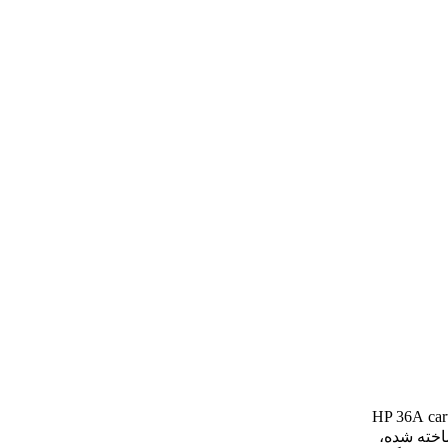
car
ر ساخته شده،