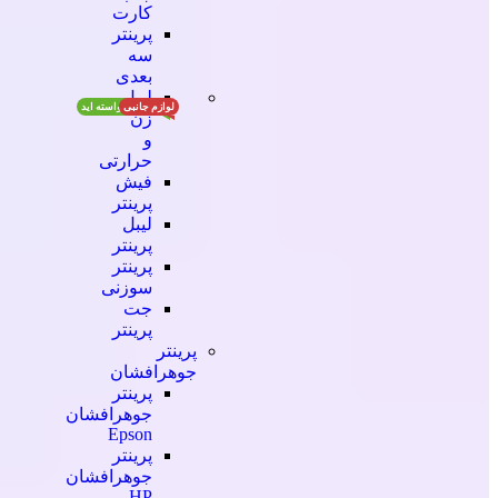
کارت
پرینتر
سه
بعدی
لیبل
لوازم جانبی
آنچه شما خواسته اید
زن
و
حرارتی
فیش
پرینتر
لیبل
پرینتر
پرینتر
سوزنی
جت
پرینتر
پرینتر
جوهرافشان
پرینتر
جوهرافشان
Epson
پرینتر
جوهرافشان
HP