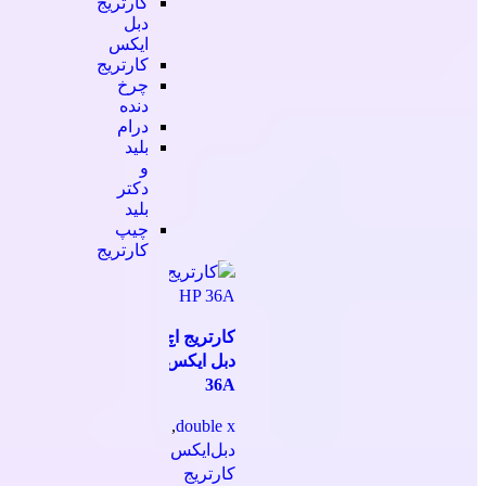
کارتریج
دبل
ایکس
کارتریج
چرخ
دنده
درام
بلید
و
دکتر
بلید
چیپ
کارتریج
کارتریج اچ پی
دبل ایکس مدل
36A
,
double x
دبل‌ایکس
,
کارتریج