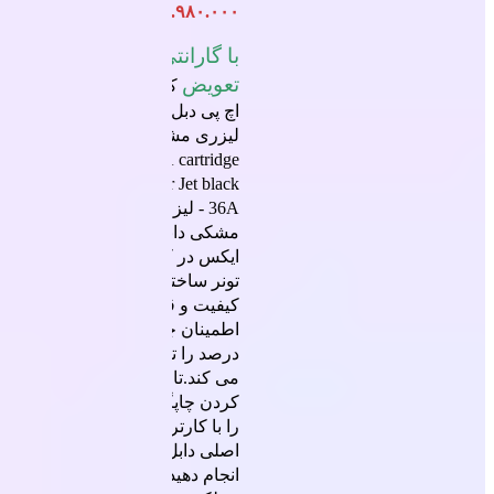
۱.۹۸۰.۰۰۰
تومان
با گارانتی
تعویض
کارتریج
اچ پی دبل ایکس
لیزری مشکی
HP 36A
cartridge
Laser
Jet black
36A - لیزری-
مشکی دابل
ایکس در کارتریج
تونر ساخته شده،
کیفیت و قابلیت
اطمینان چاپ صد
درصد را تضمین
می کند.تازه
کردن چاپگر خود
را با کارتریج
اصلی دابل ایکس
انجام دهید تا