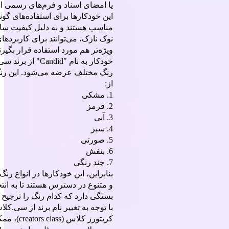
یا امضای اسناد و فرم‌های رسمی اس
این خودکارها برای استفاده‌های گون
مناسب هستند و به دلیل کیفیت ساخ
نوک نازک، می‌توانند برای کاربردها
ویژه‌تر هم مورد استفاده قرار بگیرن
رنگ مختلف عرضه می‌شود. این رنگ‌
از:
1. مشکی
2. قرمز
3. آبی
4. سبز
5. صورتی
6. بنفش
7. چند رنگی
بنابراین، این خودکارها در انواع رن
و متنوع در دسترس هستند تا به انت
بستگی دارد که کدام رنگ را ترجیح م
با توجه به تغییر نام برند از سی.کلا
کریتورز کلاس (ass