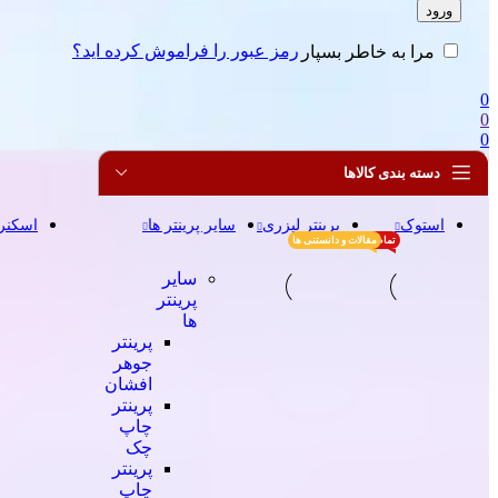
ورود
رمز عبور را فراموش کرده اید؟
مرا به خاطر بسپار
0
0
0
دسته بندی کالاها
استوک
پرینتر لیزری
سایر پرینتر ها
اسکنر
تمام محصولات
مقالات و دانستنی ها
سایر
پرینتر
ها
پرینتر
جوهر
افشان
پرینتر
چاپ
چک
پرینتر
چاپ