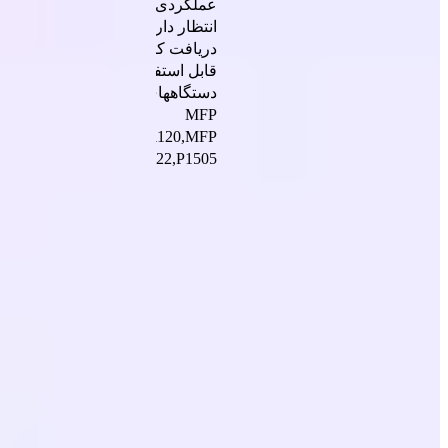
عملکردی را که
انتظار دارید،
دریافت کنید.
قابل استفاده در
دستگاههای :
MFP
M1120,MFP
M1522,P1505