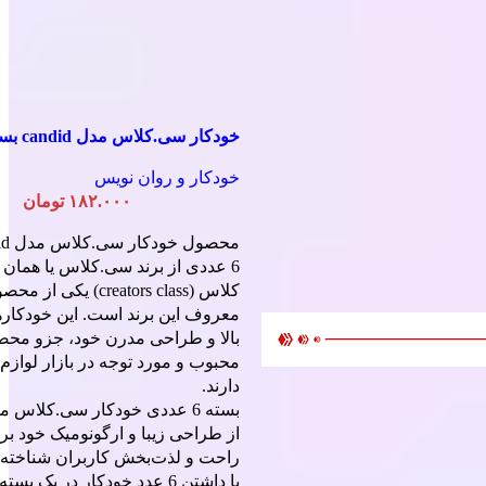
خودکار سی.کلاس مدل candid بسته 6 عددی
خودکار و روان نویس
۱۸۲.۰۰۰
تومان
6 عددی از برند سی.کلاس یا همان 
کلاس (creators class) یکی از
معروف این برند است. این خودکارها
بالا و طراحی مدرن خود، جزو محص
محبوب و مورد توجه در بازار لوازم 
دارند.
از طراحی زیبا و ارگونومیک خود بر
راحت و لذت‌بخش کاربران شناخته
با داشتن 6 عدد خودکار در یک بست