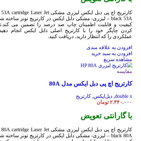
کارتریج اچ پی دبل ایکس لیزری مشکی HP 53A
Jet
cartridge Laser
black 53A – لیزری- مشکی دابل ایکس در کارتریج تونر ساخته ش
کیفیت و قابلیت اطمینان چاپ صد درصد را تضمین می کند.تا
کردن چاپگر خود را با کارتریج اصلی دابل ایکس انجام دهید 
عملکردی را که انتظار دارید، دریافت کنید.
افزودن به علاقه مندی
افزودن به سبد خرید
مشاهده سریع
مقایسه
کارتریج اچ پی دبل ایکس مدل 80A
double x
,
دبل‌ایکس
,
کارتریج
۲.۳۴۰.۰۰۰
تومان
با گارانتی تعویض
کارتریج اچ پی دبل ایکس لیزری مشکی HP 80A
Jet
cartridge Laser
black 80A – لیزری- مشکی دابل ایکس در کارتریج تونر ساخته ش