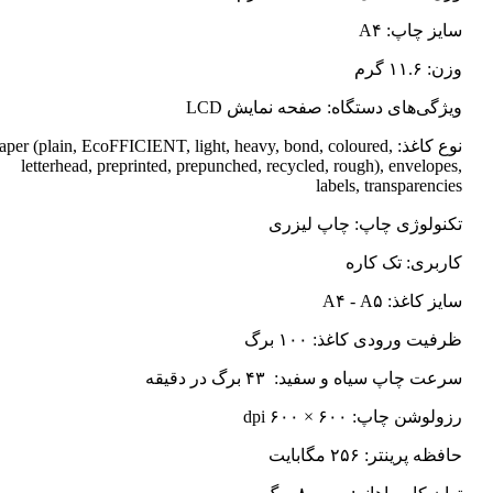
سایز چاپ: A۴
وزن: ۱۱.۶ گرم
ویژگی‌های دستگاه: صفحه نمایش LCD
نوع کاغذ: Paper (plain, EcoFFICIENT, light, heavy, bond, coloured
letterhead, preprinted, prepunched, recycled, rough), envelopes,
labels, transparencies
تکنولوژی چاپ: چاپ لیزری
کاربری: تک کاره
سایز کاغذ: A۴ - A۵
ظرفیت ورودی کاغذ: ۱۰۰ برگ
سرعت چاپ سیاه و سفید: ۴۳ برگ در دقیقه
رزولوشن چاپ: ۶۰۰ × ۶۰۰ dpi
حافظه پرینتر: ۲۵۶ مگابایت