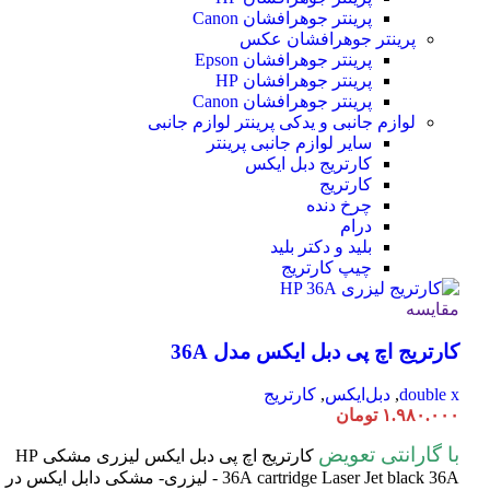
پرینتر جوهرافشان Canon
پرینتر جوهرافشان عکس
پرینتر جوهرافشان Epson
پرینتر جوهرافشان HP
پرینتر جوهرافشان Canon
لوازم جانبی و یدکی پرینتر
لوازم جانبی
سایر لوازم جانبی پرینتر
کارتریج دبل ایکس
کارتریج
چرخ دنده
درام
بلید و دکتر بلید
چیپ کارتریج
مقایسه
کارتریج اچ پی دبل ایکس مدل 36A
double x
,
دبل‌ایکس
,
کارتریج
۱.۹۸۰.۰۰۰
تومان
با گارانتی تعویض
کارتریج اچ پی دبل ایکس لیزری مشکی HP
cartridge Laser
36A
Jet black 36A - لیزری- مشکی دابل ایکس در