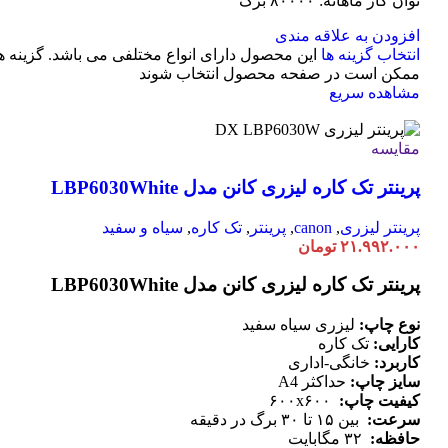
توان کار ماهانه: ۸۰۰۰۰ برگ
افزودن به علاقه مندی
انتخاب گزینه ها
این محصول دارای انواع مختلفی می باشد. گزینه ه
ممکن است در صفحه محصول انتخاب شوند
مشاهده سریع
مقایسه
پرینتر تک کاره لیزری کانن مدل LBP6030White
پرینتر لیزری
,
canon
,
پرینتر
,
تک کاره
,
سیاه و سفید
۲۱.۹۹۲.۰۰۰
تومان
پرینتر تک کاره لیزری کانن مدل LBP6030White
نوع چاپ:
لیزری سیاه سفید
کارایی:
تک کاره
کاربرد:
خانگی-اداری
سایز چاپ:
حداکثر A4
کیفیت چاپ:
۶۰۰x۶۰۰
سرعت:
بین ۱۵ تا ۳۰ برگ در دقیقه
حافظه:
۳۲ مگابایت