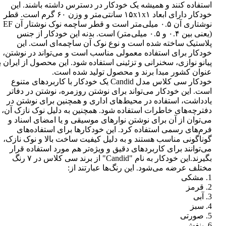
استفاده کنند و همیشه یک خودکار در دسترس داشته باشند. این
خودکار دارای ابعاد ۱۵x۱x۱ سانتی‌متر و وزن ۶۰ گرم است. قطر
نوشتاری آن ۰.۵ میلی‌متر است و قطر ساچمه نوک نوشتار آن EF
(یعنی بین ۰.۴ و ۰.۵ میلی‌متر) است. بدنه این خودکار از جنس
پلاستیک ساخته شده است و نوع نوک آن ساچمه‌ای است. این
خودکار برای استفاده معمولی مناسب است و می‌تواند در نوشتن،
پیانو نوازی، سخنرانی و تزئینی استفاده شود. این محصول از ایران ب
عنوان کشور مبدا برند و محصول تولید شده است.
خودکار سی کلاس مدل Candid یک خودکار با کاربردهای متنوع
است. این خودکار می‌تواند برای نوشتن روزمره، نوشتن در دفاتر
یادداشت، استفاده در محیط‌های اداری و همچنین برای نوشتن در
دفترچه‌های خاطرات استفاده شود. همچنین به دلیل نوک نازک آن،
می‌توان از آن برای نوشتن نوارهای موسیقی و یا امضای اسناد و
فرم‌های رسمی استفاده کرد. این خودکارها برای استفاده‌های
گوناگونی مناسب هستند و به دلیل کیفیت ساخت بالا و نوک نازک،
می‌توانند برای کاربردهای دقیق و ویژه‌تر هم مورد استفاده قرار
بگیرند.این خودکار به نام "Candid" از برند سی کلاس در ۷ رنگ
مختلف عرضه می‌شود. این رنگ‌ها عبارتند از:
1. مشکی
2. قرمز
3. آبی
4. سبز
5. صورتی
6. بنفش