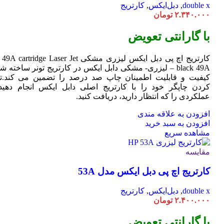
double x
,
دبل‌ایکس
,
کارتریج
۲.۳۴۰.۰۰۰
تومان
با گارانتی تعویض
کارتریج اچ پی دبل ایکس لیزری مشکی HP 49A
Jet
cartridge Laser
black 49A – لیزری- مشکی دابل ایکس در کارتریج تونر ساخته ش
کیفیت و قابلیت اطمینان چاپ صد درصد را تضمین می کند.تا
کردن چاپگر خود را با کارتریج اصلی دابل ایکس انجام دهید 
عملکردی را که انتظار دارید، دریافت کنید.
افزودن به علاقه مندی
افزودن به سبد خرید
مشاهده سریع
مقایسه
کارتریج اچ پی دبل ایکس مدل 53A
double x
,
دبل‌ایکس
,
کارتریج
۲.۴۰۰.۰۰۰
تومان
با گارانتی تعویض