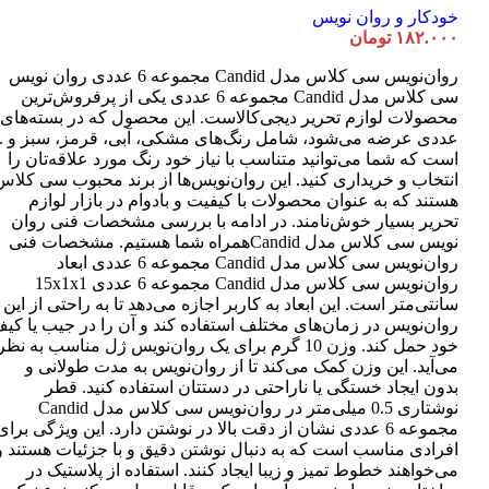
خودکار و روان نویس
۱۸۲.۰۰۰
تومان
روان‌نویس سی کلاس مدل Candid مجموعه 6 عددی روان نویس
سی کلاس مدل Candid مجموعه 6 عددی یکی از پرفروش‌ترین
عددی عرضه می‌شود، شامل رنگ‌های مشکی، آبی، قرمز، سبز و ..
است که شما می‌توانید متناسب با نیاز خود رنگ مورد علاقه‌تان را
انتخاب و خریداری کنید. این روان‌نویس‌ها از برند محبوب سی کلاس
هستند که به عنوان محصولات با کیفیت و بادوام در بازار لوازم
تحریر بسیار خوش‌نامند. در ادامه با بررسی مشخصات فنی روان
نویس سی کلاس مدل Candidهمراه شما هستیم. مشخصات فنی
روان‌نویس سی کلاس مدل Candid مجموعه 6 عددی ابعاد
روان‌نویس سی کلاس مدل Candid مجموعه 6 عددی 15x1x1
سانتی‌متر است. این ابعاد به کاربر اجازه می‌دهد تا به راحتی از این
روان‌نویس در زمان‌های مختلف استفاده کند و آن را در جیب یا کی
خود حمل کند. وزن 10 گرم برای یک روان‌نویس ژل مناسب به نظر
می‌آید. این وزن کمک می‌کند تا از روان‌نویس به مدت طولانی و
بدون ایجاد خستگی یا ناراحتی در دستتان استفاده کنید. قطر
نوشتاری 0.5 میلی‌متر در روان‌نویس سی کلاس مدل Candid
مجموعه 6 عددی نشان از دقت بالا در نوشتن دارد. این ویژگی برای
افرادی مناسب است که به دنبال نوشتن دقیق و با جزئیات هستند و
می‌خواهند خطوط تمیز و زیبا ایجاد کنند. استفاده از پلاستیک در