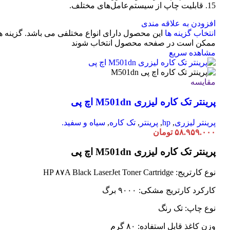
15. قابلیت چاپ از سیستم‌عامل‌های مختلف.
افزودن به علاقه مندی
انتخاب گزینه ها
این محصول دارای انواع مختلفی می باشد. گزینه ه
ممکن است در صفحه محصول انتخاب شوند
مشاهده سریع
مقایسه
پرینتر تک کاره لیزری M501dn اچ پی
پرینتر لیزری
,
hp
,
پرینتر
,
تک کاره
,
سیاه و سفید.
۵۸.۹۵۹.۰۰۰
تومان
پرینتر تک کاره لیزری M501dn اچ پی
نوع کارتریج: HP ۸۷A Black LaserJet Toner Cartridge
کارکرد کارتریج مشکی: ۹۰۰۰ برگ
نوع چاپ: تک رنگ
وزن کاغذ قابل استفاده: ۸۰ گرم