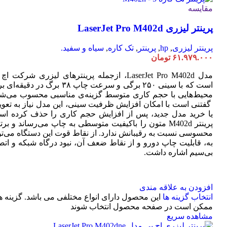
مقایسه
پرینتر لیزری LaserJet Pro M402d
پرینتر لیزری
,
hp
,
پرینتر
,
تک کاره
,
سیاه و سفید.
۶۱.۹۷۹.۰۰۰
تومان
مدل LaserJet Pro M402d، ازجمله پرینترهای لیزری شرکت ا
است که با سینی ۲۵۰ برگی و سرعت چاپ ۳۸ برگ در دقیقه
محیط‌هایی با حجم کاری متوسط گزینه‌ی مناسبی محسوب می‌شو
گفتنی است با امکان افزایش ظرفیت سینی، این مدل نیاز به تعو
یا خرید مدل جدید، پس از افزایش حجم کاری را حذف کرده اس
پرینتر M402d متون را باکیفیت متوسطی به چاپ می‌رساند و بر
محسوسی نسبت به رقیبانش ندارد. از نقاط قوت این دستگاه می‌تو
به، قابلیت چاپ دورو و از نقاط ضعف آن، نبود درگاه شبکه و اتص
بی‌سیم اشاره داشت.
افزودن به علاقه مندی
انتخاب گزینه ها
این محصول دارای انواع مختلفی می باشد. گزینه ه
ممکن است در صفحه محصول انتخاب شوند
مشاهده سریع