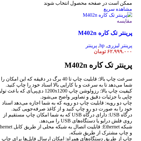
ممکن است در صفحه محصول انتخاب شوند
مشاهده سریع
مقایسه
پرینتر تک کاره M402n
پرینتر لیزری
,
hp
,
پرینتر
۶۲.۹۹۹.۰۰۰
تومان
پرینتر تک کاره M402n
سرعت چاپ بالا: قابلیت چاپ تا 40 برگ در دقیقه که این امکان ر
شما می‌دهد تا به سرعت و با کارایی بالا اسناد خود را چاپ کنید.
کیفیت چاپ بالا: رزولوشن چاپ 1200x1200 دی‌پی‌آی که باعث تو
چاپی با جزئیات دقیق و تصاویر واضح می‌شود.
چاپ دو رویه: قابلیت چاپ دو رویه که به شما اجازه می‌دهد اسناد
خود را به صورت دو رو چاپ کنید و از کاغذ صرفه‌جویی کنید.
درگاه USB: دارای درگاه USB که به شما امکان چاپ مستقیم از
روی فلش درایو یا دستگاه‌های USB را می‌دهد.
شبکه Ethernet: قابلیت اتصال به شبکه محلی از طر
و چاپ مشترک از طریق شبکه.
چاپ از طریق دستگاه‌های همراه: امکان ارسال فایل‌ها برای چاپ ا