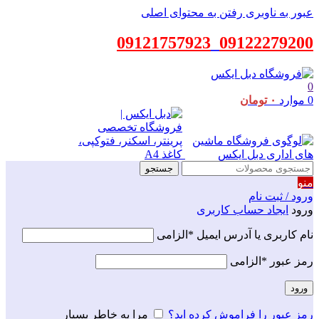
عبور به ناوبری
رفتن به محتوای اصلی
09121757923
_
09122279200
0
0
موارد
۰
تومان
جستجو
منو
ورود / ثبت نام
ورود
ایجاد حساب کاربری
نام کاربری یا آدرس ایمیل
*
الزامی
رمز عبور
*
الزامی
ورود
رمز عبور را فراموش کرده اید؟
مرا به خاطر بسپار