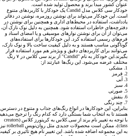
عنوان کشور مبدا برند و محصول تولید شده است.
خودکار سی کلاس مدل Candid یک خودکار با کاربردهای متنوع
است. این خودکار می‌تواند برای نوشتن روزمره، نوشتن در دفاتر
یادداشت، استفاده در محیط‌های اداری و همچنین برای نوشتن در
دفترچه‌های خاطرات استفاده شود. همچنین به دلیل نوک نازک آن،
می‌توان از آن برای نوشتن نوارهای موسیقی و یا امضای اسناد و
فرم‌های رسمی استفاده کرد. این خودکارها برای استفاده‌های
گوناگونی مناسب هستند و به دلیل کیفیت ساخت بالا و نوک نازک،
می‌توانند برای کاربردهای دقیق و ویژه‌تر هم مورد استفاده قرار
بگیرند.این خودکار به نام "Candid" از برند سی کلاس در ۷ رنگ
مختلف عرضه می‌شود. این رنگ‌ها عبارتند از:
1. مشکی
2. قرمز
3. آبی
4. سبز
5. صورتی
6. بنفش
7. چند رنگی
بنابراین، این خودکارها در انواع رنگ‌های جذاب و متنوع در دسترس
هستند تا به انتخاب شما بستگی دارد که کدام رنگ را ترجیح می‌دهید
با توجه به تغییر نام برند از سی.کلاس به کریتورز کلاس (creators
class)، ممکن است محصولات جدیدی مثل روان‌نویس rollerball نیز
به این مجموعه اضافه شده باشد. این تغییر نام هیچ تأثیری بر کیفی