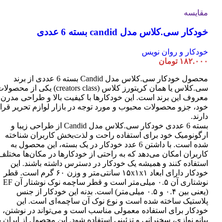
مقایسه
خودکار سی.کلاس مدل candid بسته 6 عددی
خودکار و روان نویس
۱۸۲.۰۰۰
تومان
محصول خودکار سی.کلاس مدل Candid بسته 6 عددی از برند
سی.کلاس یا همان کریتورز کلاس (creators class) یکی از محصو
معروف این برند است. این خودکارها با کیفیت بالا و طراحی مدرن
خود، جزو محصولات محبوب و مورد توجه در بازار لوازم تحریر قرا
دارند.
بسته 6 عددی خودکار سی.کلاس مدل Candid از طراحی زیبا و
ارگونومیک خود برای استفاده راحت و لذت‌بخش کاربران شناخته
شده است. با داشتن 6 عدد خودکار در یک بسته، این محصول به
کاربران امکان می‌دهد که به راحتی از خودکارها در مکان‌ها مختلف
استفاده کنند و همیشه یک خودکار در دسترس داشته باشند. این
خودکار دارای ابعاد ۱۵x۱x۱ سانتی‌متر و وزن ۶۰ گرم است. قطر
نوشتاری آن ۰.۵ میلی‌متر است و قطر ساچمه نوک نوشتار آن EF
(یعنی بین ۰.۴ و ۰.۵ میلی‌متر) است. بدنه این خودکار از جنس
پلاستیک ساخته شده است و نوع نوک آن ساچمه‌ای است. این
خودکار برای استفاده معمولی مناسب است و می‌تواند در نوشتن،
پیانو نوازی، سخنرانی و تزئینی استفاده شود. این محصول از ایران ب