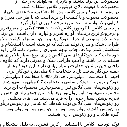
محصولات این برند نداشته و کاربران می‌توانند به راحتی از
محصولات با کیفیت بالای کریتورز کلاس استفاده کنند.
در مجموع، خودکار سی.کلاس مدل Candid بسته 6 عددی یکی از
محصولات محبوب و با کیفیت این برند است که با طراحی مدرن و
کارایی بالا، توانسته است مورد توجه کاربران قرار گیرد.
برند سی کلاس یا کریتورز کلاس (creators class) یکی از معروفتر
و پرفروش‌ترین برندهای لوازم تحریر و لوازم اداری است. این برند
محصولات متنوعی از جمله خودکارها و روان‌نویس‌ها با کیفیت بالا و
طراحی شیک و مدرن تولید می‌کند که توانسته است با استحکام و
نشکستن کمتر نوک‌ها، جذب توجه بسیاری از مصرف‌کنندگان را به
خود جلب کند. خودکارهای سی کلاس دارای تنوع بسیار بالا برای هر
سلیقه‌ای می‌باشند و اغلب طراحی شیک و مدرنی دارند که علاوه بر
راحتی حین نوشتن، جذابیت بسیار زیادی دارند. این خودکارها از
جمله خودکار سافت تاچ با ضخامت 0.7 میلی‌متر، خودکار ایزی
آفیس با ضخامت 1 میلی‌متر، خودکار 999 با ضخامت 1 میلی‌متر،
خودکار تریپل، و خودکار سلفی با ضخامت 0.7 میلی‌متر می‌باشند.
روان‌نویس‌های سی کلاس نیز از محبوب‌ترین محصولات این برند
محسوب می‌شوند. این روان‌نویس‌ها با داشتن جوهر ژله‌ای، حس و
تجربه نوشتن بسیار خوبی را به فرد می‌دهند. مدل‌های مختلفی از
روان‌نویس‌های سی کلاس تولید شده‌اند که شامل روان‌نویس بریلو،
روان‌نویس کاندید، روان‌نویس ویو، روان‌نویس مورنو، روان‌نویس
گیره طلایی، و روان‌نویس اداری هستند.
نوک اتود سی کلاس با استفاده از کربن فشرده، به دلیل استحکام و