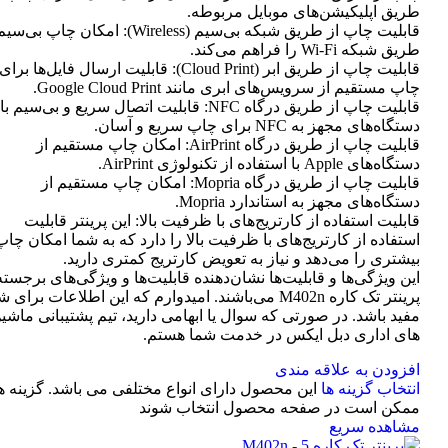
طریق اپلیکیشن‌های موبایل مربوطه.
قابلیت چاپ از طریق شبکه بی‌سیم (Wireless): امکان چاپ ب
طریق شبکه Wi-Fi را فراهم می‌کند.
قابلیت چاپ از طریق ابر (Cloud Print): قابلیت ارسال فایل‌ها برای
چاپ مستقیم از سرویس‌های ابری مانند Google Cloud Print.
قابلیت چاپ از طریق درگاه NFC: قابلیت اتصال سریع و بی‌سیم با
دستگاه‌های مجهز به NFC برای چاپ سریع و آسان.
قابلیت چاپ از طریق درگاه AirPrint: امکان چاپ مستقیم از
دستگاه‌های Apple با استفاده از تکنولوژی AirPrint.
قابلیت چاپ از طریق درگاه Mopria: امکان چاپ مستقیم از
دستگاه‌های مجهز به استاندارد Mopria.
قابلیت استفاده از کارتریج‌های با ظرفیت بالا: این پرینتر قابلیت
استفاده از کارتریج‌های با ظرفیت بالا را دارد که به شما امکان چاپ
بیشتری را می‌دهد و نیاز به تعویض کارتریج کمتری دارید.
این ویژگی‌ها و قابلیت‌ها نشان‌دهنده قابلیت‌ها و ویژگی‌های برجسته
پرینتر تک کاره M402n می‌باشند. امیدوارم که این اطلاعات برای 
مفید باشد. در صورتی که سوال یا ابهامی دارید، تیم پشتیبانی ماشی
های اداری دبل ایکس در خدمت شما هستم.
افزودن به علاقه مندی
انتخاب گزینه ها
این محصول دارای انواع مختلفی می باشد. گزینه ه
ممکن است در صفحه محصول انتخاب شوند
مشاهده سریع