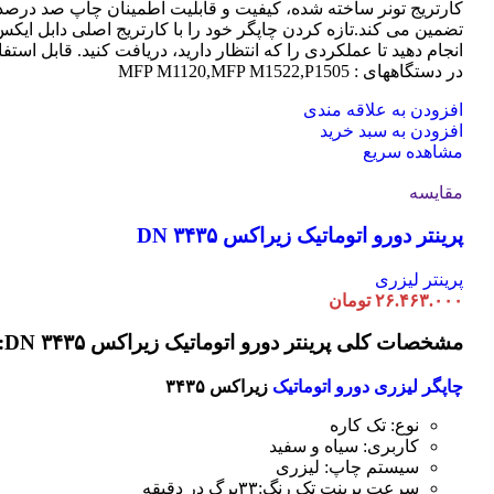
کارتریج تونر ساخته شده، کیفیت و قابلیت اطمینان چاپ صد درصد 
تضمین می کند.تازه کردن چاپگر خود را با کارتریج اصلی دابل ایک
انجام دهید تا عملکردی را که انتظار دارید، دریافت کنید. قابل استفا
در دستگاههای : MFP M1120,MFP M1522,P1505
افزودن به علاقه مندی
افزودن به سبد خرید
مشاهده سریع
مقایسه
پرینتر دورو اتوماتیک زیراکس DN ۳۴۳۵
پرینتر لیزری
۲۶.۴۶۳.۰۰۰
تومان
مشخصات کلی پرینتر دورو اتوماتیک زیراکس DN ۳۴۳۵:
چاپگر لیزری دورو اتوماتیک
زیراکس ۳۴۳۵
نوع: تک کاره
کاربری: سیاه و سفید
سیستم چاپ: لیزری
سرعت پرینت تک رنگ:۳۳برگ در دقیقه