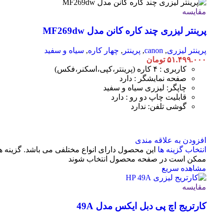
مقایسه
پرینتر لیزری چند کاره کانن مدل MF269dw
پرینتر لیزری
,
canon
,
پرینتر
,
چهار کاره
,
سیاه و سفید
۵۱.۴۹۹.۰۰۰
تومان
کاربری : ۴ کاره (پرینتر،کپی،اسکنر،فکس)
صفحه نمایشگر : دارد
چاپگر: لیزری سیاه و سفید
قابلیت چاپ دو رو : دارد
گوشی تلفن: ندارد
افزودن به علاقه مندی
انتخاب گزینه ها
این محصول دارای انواع مختلفی می باشد. گزینه ه
ممکن است در صفحه محصول انتخاب شوند
مشاهده سریع
مقایسه
کارتریج اچ پی دبل ایکس مدل 49A