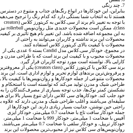
7. چند رنگی
بنابراین، این خودکارها در انواع رنگ‌های جذاب و متنوع در دسترس
هستند تا به انتخاب شما بستگی دارد که کدام رنگ را ترجیح می‌دهید
با توجه به تغییر نام برند از سی.کلاس به کریتورز کلاس (creators
class)، ممکن است محصولات جدیدی مثل روان‌نویس rollerball نیز
به این مجموعه اضافه شده باشد. این تغییر نام هیچ تأثیری بر کیفی
محصولات این برند نداشته و کاربران می‌توانند به راحتی از
محصولات با کیفیت بالای کریتورز کلاس استفاده کنند.
در مجموع، خودکار سی.کلاس مدل Candid بسته 6 عددی یکی از
محصولات محبوب و با کیفیت این برند است که با طراحی مدرن و
کارایی بالا، توانسته است مورد توجه کاربران قرار گیرد.
برند سی کلاس یا کریتورز کلاس (creators class) یکی از معروفتر
و پرفروش‌ترین برندهای لوازم تحریر و لوازم اداری است. این برند
محصولات متنوعی از جمله خودکارها و روان‌نویس‌ها با کیفیت بالا و
طراحی شیک و مدرن تولید می‌کند که توانسته است با استحکام و
نشکستن کمتر نوک‌ها، جذب توجه بسیاری از مصرف‌کنندگان را به
خود جلب کند. خودکارهای سی کلاس دارای تنوع بسیار بالا برای هر
سلیقه‌ای می‌باشند و اغلب طراحی شیک و مدرنی دارند که علاوه بر
راحتی حین نوشتن، جذابیت بسیار زیادی دارند. این خودکارها از
جمله خودکار سافت تاچ با ضخامت 0.7 میلی‌متر، خودکار ایزی
آفیس با ضخامت 1 میلی‌متر، خودکار 999 با ضخامت 1 میلی‌متر،
خودکار تریپل، و خودکار سلفی با ضخامت 0.7 میلی‌متر می‌باشند.
روان‌نویس‌های سی کلاس نیز از محبوب‌ترین محصولات این برند