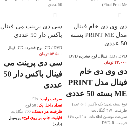
دی وی دی خام فینال
سی دی پرینت می فینال
مدل PRINT ME بسته
باکس دار 50 عددی
50 عددی
CD / DVD
,
لوح فشرده CD
,
فینال
۵۴.۵۰۰
تومان
CD / DVD
,
فینال
,
لوح فشرده DVD
سی دی پرینت می
۴۲.۰۰۰
تومان
دی وی دی خام
فینال باکس دار 50
فینال مدل PRINT
عددی
ME بسته 50 عددی
سرعت رایت:
52x
نوع بسته‌بندی: یک یاکس (۵۰ عدد)
تعداد داخل پک:
50 لوح
ظرفیت: ۴٫۷ گیگابایت
ظرفیت هر دیسک:
700 مگابایت
سرعت نوشتن اطلاعات:
۱x الی ۱۶x
قابلیت چاپ بر روی لوح:
پرینتیبل
فرمت: DVD-R
(دارد)