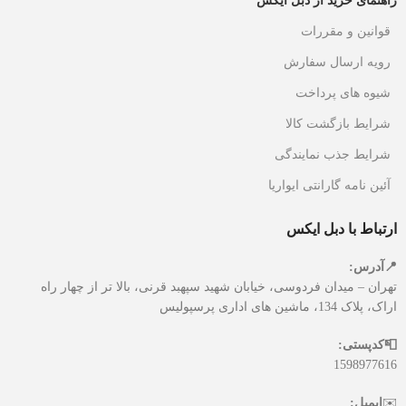
راهنمای خرید از دبل ایکس
قوانین و مقررات
رویه ارسال سفارش
شیوه های پرداخت
شرایط بازگشت کالا
شرایط جذب نمایندگی
آئین نامه گارانتی ایواریا
ارتباط با دبل ایکس
📍آدرس:
تهران – میدان فردوسی، خیابان شهید سپهبد قرنی، بالا تر از چهار راه
اراک، پلاک 134، ماشین های اداری پرسپولیس
📮کدپستی:
1598977616
✉️
ایمیل: