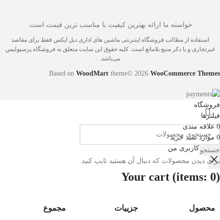
خواسته ما ارائه بهترین کیفیت با مناسب ترین قیمت است.
استفاده از مطالب فروشگاه اینترنتی ماشین های اداری دبل ایکس فقط برای مقاصد
غیرتجاری و با ذکر منبع بلامانع است. کلیه حقوق این سایت متعلق به فروشگاه پرسپولیس
می‌باشد.
.
Based on
WoodMart
theme© 2026
WooCommerce Themes
فروشگاه
فیلترها
0
علاقه مندی
0
موارد
سبد خرید
حساب کاربری من
جستجو
برای دیدن محصولات که دنبال آن هستید تایپ کنید.
Your cart
(items: 0)
محصول
جزییات
مجموع