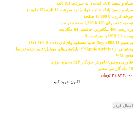
سیاه و سفید (A4، آماده): به سرعت 8.3 ثانیه
سیاه و سفید (A4، حالت خواب): به سرعت 18 ثانیه (15 دقیقه)
چرخه کاری: تا 10,000 صفحه
توصیه‌شده برای 100 تا 1,500 صفحه در ماه
پردازنده: 400 مگاهرتز، حافظه: 64 مگابایت
پورت USB 2.0 با سرعت بالا
بی‌سیم 802.11 b/g/n؛ چاپ مستقیم وای‌فای (Wi-Fi® Direct)
پشتیبانی از Apple AirPrint™؛ اپلیکیشن‌های موبایل؛ تایید شده توسط
Mopria™
فناوری روشن/خاموش خودکار HP؛ ذخیره انرژی
18 ماه گارانتی معتبر
۲۱.۸۴۳.۰۰۰
تومان
اکنون خرید کنید
اعمال کردن