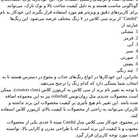
گوناگونی مناسب هستند و به دلیل کیفیت ساخت بالا و نوک نازک، می‌توانند
برای کاربردهای دقیق و ویژه‌تر هم مورد استفاده قرار بگیرند.این خودکار به نام
"Candid" از برند سی کلاس در ۷ رنگ مختلف عرضه می‌شود. این رنگ‌ها
عبارتند از:
1. مشکی
2. قرمز
3. آبی
4. سبز
5. صورتی
6. بنفش
7. چند رنگی
بنابراین، این خودکارها در انواع رنگ‌های جذاب و متنوع در دسترس هستند تا به
انتخاب شما بستگی دارد که کدام رنگ را ترجیح می‌دهید.
با توجه به تغییر نام برند از سی.کلاس به کریتورز کلاس (creators class)، ممکن
است محصولات جدیدی مثل روان‌نویس rollerball نیز به این مجموعه اضافه
شده باشد. این تغییر نام هیچ تأثیری بر کیفیت محصولات این برند نداشته و
کاربران می‌توانند به راحتی از محصولات با کیفیت بالای کریتورز کلاس استفاده
کنند.
در مجموع، خودکار سی.کلاس مدل Candid بسته 6 عددی یکی از محصولات
محبوب و با کیفیت این برند است که با طراحی مدرن و کارایی بالا، توانسته
است مورد توجه کاربران قرار گیرد.