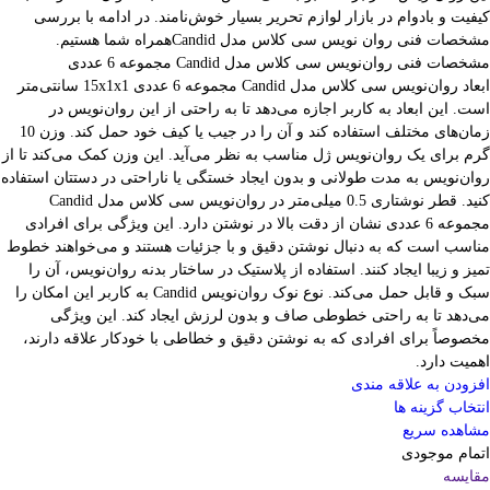
کیفیت و بادوام در بازار لوازم تحریر بسیار خوش‌نامند. در ادامه با بررسی
مشخصات فنی روان نویس سی کلاس مدل Candidهمراه شما هستیم.
مشخصات فنی روان‌نویس سی کلاس مدل Candid مجموعه 6 عددی
ابعاد روان‌نویس سی کلاس مدل Candid مجموعه 6 عددی 15x1x1 سانتی‌متر
است. این ابعاد به کاربر اجازه می‌دهد تا به راحتی از این روان‌نویس در
زمان‌های مختلف استفاده کند و آن را در جیب یا کیف خود حمل کند. وزن 10
گرم برای یک روان‌نویس ژل مناسب به نظر می‌آید. این وزن کمک می‌کند تا از
روان‌نویس به مدت طولانی و بدون ایجاد خستگی یا ناراحتی در دستتان استفاده
کنید. قطر نوشتاری 0.5 میلی‌متر در روان‌نویس سی کلاس مدل Candid
مجموعه 6 عددی نشان از دقت بالا در نوشتن دارد. این ویژگی برای افرادی
مناسب است که به دنبال نوشتن دقیق و با جزئیات هستند و می‌خواهند خطوط
تمیز و زیبا ایجاد کنند. استفاده از پلاستیک در ساختار بدنه روان‌نویس، آن را
سبک و قابل حمل می‌کند. نوع نوک روان‌نویس Candid به کاربر این امکان را
می‌دهد تا به راحتی خطوطی صاف و بدون لرزش ایجاد کند. این ویژگی
مخصوصاً برای افرادی که به نوشتن دقیق و خطاطی با خودکار علاقه دارند،
اهمیت دارد.
افزودن به علاقه مندی
انتخاب گزینه ها
مشاهده سریع
اتمام موجودی
مقایسه