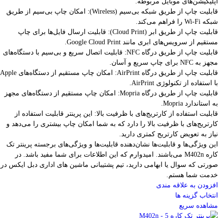
اپلیکیشن‌های موبایل مربوطه.
قابلیت چاپ از طریق شبکه بی‌سیم (Wireless): امکان چاپ بی‌سیم از طریق
شبکه Wi-Fi را فراهم می‌کند.
قابلیت چاپ از طریق ابر (Cloud Print): قابلیت ارسال فایل‌ها برای چاپ
مستقیم از سرویس‌های ابری مانند Google Cloud Print.
قابلیت چاپ از طریق درگاه NFC: قابلیت اتصال سریع و بی‌سیم با دستگاه‌های
مجهز به NFC برای چاپ سریع و آسان.
قابلیت چاپ از طریق درگاه AirPrint: امکان چاپ مستقیم از دستگاه‌های Apple
با استفاده از تکنولوژی AirPrint.
قابلیت چاپ از طریق درگاه Mopria: امکان چاپ مستقیم از دستگاه‌های مجهز
به استاندارد Mopria.
قابلیت استفاده از کارتریج‌های با ظرفیت بالا: این پرینتر قابلیت استفاده از
کارتریج‌های با ظرفیت بالا را دارد که به شما امکان چاپ بیشتری را می‌دهد و
نیاز به تعویض کارتریج کمتری دارید.
این ویژگی‌ها و قابلیت‌ها نشان‌دهنده قابلیت‌ها و ویژگی‌های برجسته پرینتر تک
کاره M402n می‌باشند. امیدوارم که این اطلاعات برای شما مفید باشد. در
صورتی که سوال یا ابهامی دارید، تیم پشتیبانی ماشین های اداری دبل ایکس در
خدمت شما هستم.
افزودن به علاقه مندی
انتخاب گزینه ها
مشاهده سریع