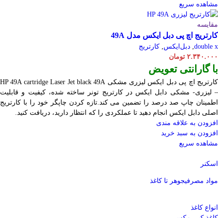
مشاهده سریع
مقایسه
کارتریج اچ پی دبل ایکس مدل 49A
double x
,
دبل‌ایکس
,
کارتریج
۲.۳۴۰.۰۰۰
تومان
با گارانتی تعویض
ارتریج اچ پی دبل ایکس لیزری مشکی HP 49A
Jet black 49A
cartridge Laser
– لیزری- مشکی دابل ایکس در کارتریج تونر ساخته شده، کیفیت و قابلیت
اطمینان چاپ صد درصد را تضمین می کند.تازه کردن چاپگر خود را با کارتریج
اصلی دابل ایکس انجام دهید تا عملکردی را که انتظار دارید، دریافت کنید.
افزودن به علاقه مندی
افزودن به سبد خرید
مشاهده سریع
اسکنر
مواد مصرفی
جوهر تا کاغذ
انواع کاغذ
کاغذ کپی مکس