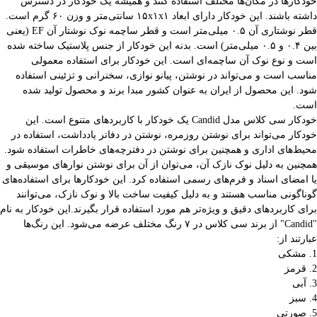
خودکارها در مکان‌ها مختلف استفاده کنند و همیشه یک خودکار در دسترس
داشته باشند. این خودکار دارای ابعاد ۱۵x۱x۱ سانتی‌متر و وزن ۶۰ گرم است.
قطر نوشتاری آن ۰.۵ میلی‌متر است و قطر ساچمه نوک نوشتار آن EF (یعنی
بین ۰.۴ و ۰.۵ میلی‌متر) است. بدنه این خودکار از جنس پلاستیک ساخته شده
است و نوع نوک آن ساچمه‌ای است. این خودکار برای استفاده معمولی
مناسب است و می‌تواند در نوشتن، پیانو نوازی، سخنرانی و تزئینی استفاده
شود. این محصول از ایران به عنوان کشور مبدا برند و محصول تولید شده
است.
خودکار سی کلاس مدل Candid یک خودکار با کاربردهای متنوع است. این
خودکار می‌تواند برای نوشتن روزمره، نوشتن در دفاتر یادداشت، استفاده در
محیط‌های اداری و همچنین برای نوشتن در دفترچه‌های خاطرات استفاده شود.
همچنین به دلیل نوک نازک آن، می‌توان از آن برای نوشتن نوارهای موسیقی و
یا امضای اسناد و فرم‌های رسمی استفاده کرد. این خودکارها برای استفاده‌های
گوناگونی مناسب هستند و به دلیل کیفیت ساخت بالا و نوک نازک، می‌توانند
برای کاربردهای دقیق و ویژه‌تر هم مورد استفاده قرار بگیرند.این خودکار به نام
"Candid" از برند سی کلاس در ۷ رنگ مختلف عرضه می‌شود. این رنگ‌ها
عبارتند از:
1. مشکی
2. قرمز
3. آبی
4. سبز
5. صورتی