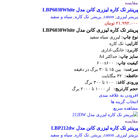
مقایسه
پرینتر تک کاره لیزری کانن مدل LBP6030White
پرینتر لیزری
,
canon
,
پرینتر
,
تک کاره
,
سیاه و سفید
۲۱.۹۹۲.۰۰۰
تومان
پرینتر تک کاره لیزری کانن مدل LBP6030White
نوع چاپ:
لیزری سیاه سفید
کارایی:
تک کاره
کاربرد:
خانگی-اداری
سایز چاپ:
حداکثر A4
کیفیت چاپ:
۶۰۰x۶۰۰
سرعت:
بین ۱۵ تا ۳۰ برگ در دقیقه
حافظه:
۳۲ مگابایت
ورودی کاغذ:
۱۰۰ تا ۳۰۰ برگ
حجم کارتریج:
از ۱۰۰۰ تا ۲۰۰۰ برگ
افزودن به علاقه مندی
انتخاب گزینه ها
مشاهده سریع
مقایسه
پرینتر تک کاره لیزری کانن مدل LBP212dw
پرینتر لیزری
,
canon
,
پرینتر
,
تک کاره
,
سیاه و سفید