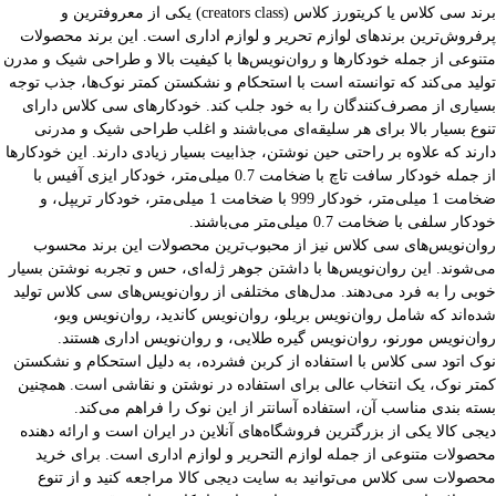
برند سی کلاس یا کریتورز کلاس (creators class) یکی از معروفترین و
پرفروش‌ترین برندهای لوازم تحریر و لوازم اداری است. این برند محصولات
متنوعی از جمله خودکارها و روان‌نویس‌ها با کیفیت بالا و طراحی شیک و مدرن
تولید می‌کند که توانسته است با استحکام و نشکستن کمتر نوک‌ها، جذب توجه
بسیاری از مصرف‌کنندگان را به خود جلب کند. خودکارهای سی کلاس دارای
تنوع بسیار بالا برای هر سلیقه‌ای می‌باشند و اغلب طراحی شیک و مدرنی
دارند که علاوه بر راحتی حین نوشتن، جذابیت بسیار زیادی دارند. این خودکارها
از جمله خودکار سافت تاچ با ضخامت 0.7 میلی‌متر، خودکار ایزی آفیس با
ضخامت 1 میلی‌متر، خودکار 999 با ضخامت 1 میلی‌متر، خودکار تریپل، و
خودکار سلفی با ضخامت 0.7 میلی‌متر می‌باشند.
روان‌نویس‌های سی کلاس نیز از محبوب‌ترین محصولات این برند محسوب
می‌شوند. این روان‌نویس‌ها با داشتن جوهر ژله‌ای، حس و تجربه نوشتن بسیار
خوبی را به فرد می‌دهند. مدل‌های مختلفی از روان‌نویس‌های سی کلاس تولید
شده‌اند که شامل روان‌نویس بریلو، روان‌نویس کاندید، روان‌نویس ویو،
روان‌نویس مورنو، روان‌نویس گیره طلایی، و روان‌نویس اداری هستند.
نوک اتود سی کلاس با استفاده از کربن فشرده، به دلیل استحکام و نشکستن
کمتر نوک، یک انتخاب عالی برای استفاده در نوشتن و نقاشی است. همچنین
بسته بندی مناسب آن، استفاده آسانتر از این نوک را فراهم می‌کند.
دیجی کالا یکی از بزرگترین فروشگاه‌های آنلاین در ایران است و ارائه دهنده
محصولات متنوعی از جمله لوازم التحریر و لوازم اداری است. برای خرید
محصولات سی کلاس می‌توانید به سایت دیجی کالا مراجعه کنید و از تنوع