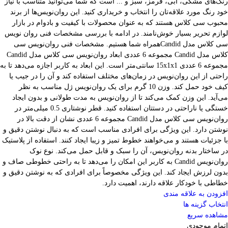
رنگ‌های مشکی، آبی، قرمز، سبز و ... است که شما می‌توانید متناسب با نیاز
خود رنگ مورد علاقه‌تان را انتخاب و خریداری کنید. این روان‌نویس‌ها از برند
محبوب سی کلاس هستند که به عنوان محصولات با کیفیت و بادوام در بازار
لوازم تحریر بسیار خوش‌نامند. در ادامه با بررسی مشخصات فنی روان نویس
سی کلاس مدل Candidهمراه شما هستیم. مشخصات فنی روان‌نویس سی
کلاس مدل Candid مجموعه 6 عددی ابعاد روان‌نویس سی کلاس مدل Candid
مجموعه 6 عددی 15x1x1 سانتی‌متر است. این ابعاد به کاربر اجازه می‌دهد تا به
راحتی از این روان‌نویس در زمان‌های مختلف استفاده کند و آن را در جیب یا
کیف خود حمل کند. وزن 10 گرم برای یک روان‌نویس ژل مناسب به نظر
می‌آید. این وزن کمک می‌کند تا از روان‌نویس به مدت طولانی و بدون ایجاد
خستگی یا ناراحتی در دستتان استفاده کنید. قطر نوشتاری 0.5 میلی‌متر در
روان‌نویس سی کلاس مدل Candid مجموعه 6 عددی نشان از دقت بالا در
نوشتن دارد. این ویژگی برای افرادی مناسب است که به دنبال نوشتن دقیق و
با جزئیات هستند و می‌خواهند خطوط تمیز و زیبا ایجاد کنند. استفاده از پلاستیک
در ساختار بدنه روان‌نویس، آن را سبک و قابل حمل می‌کند. نوع نوک
روان‌نویس Candid به کاربر این امکان را می‌دهد تا به راحتی خطوطی صاف و
بدون لرزش ایجاد کند. این ویژگی مخصوصاً برای افرادی که به نوشتن دقیق و
خطاطی با خودکار علاقه دارند، اهمیت دارد.
افزودن به علاقه مندی
انتخاب گزینه ها
مشاهده سریع
اتمام موجودی