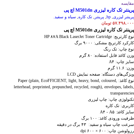
مقایسه
پرینتر تک کاره لیزری M501dn اچ پی
پرینتر لیزری
,
hp
,
پرینتر
,
تک کاره
,
سیاه و سفید.
۵۷.۴۹۸.۰۰۰
تومان
پرینتر تک کاره لیزری M501dn اچ پی
نوع کارتریج: HP ۸۷A Black LaserJet Toner Cartridge
کارکرد کارتریج مشکی: ۹۰۰۰ برگ
نوع چاپ: تک رنگ
وزن کاغذ قابل استفاده: ۸۰ گرم
سایز چاپ: A۴
وزن: ۱۱.۶ گرم
ویژگی‌های دستگاه: صفحه نمایش LCD
نوع کاغذ: Paper (plain, EcoFFICIENT, light, heavy, bond, coloured,
letterhead, preprinted, prepunched, recycled, rough), envelopes, labels,
transparencies
تکنولوژی چاپ: چاپ لیزری
کاربری: تک کاره
سایز کاغذ: A۴ - A۵
ظرفیت ورودی کاغذ: ۱۰۰ برگ
سرعت چاپ سیاه و سفید: ۴۳ برگ در دقیقه
رزولوشن چاپ: ۶۰۰ × ۶۰۰ dpi