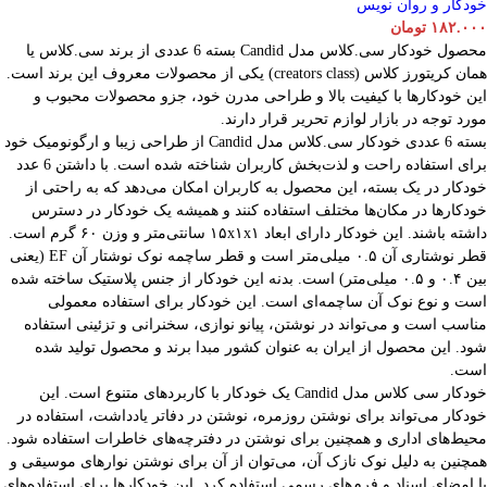
خودکار و روان نویس
۱۸۲.۰۰۰
تومان
محصول خودکار سی.کلاس مدل Candid بسته 6 عددی از برند سی.کلاس یا
همان کریتورز کلاس (creators class) یکی از محصولات معروف این برند است.
این خودکارها با کیفیت بالا و طراحی مدرن خود، جزو محصولات محبوب و
مورد توجه در بازار لوازم تحریر قرار دارند.
بسته 6 عددی خودکار سی.کلاس مدل Candid از طراحی زیبا و ارگونومیک خود
برای استفاده راحت و لذت‌بخش کاربران شناخته شده است. با داشتن 6 عدد
خودکار در یک بسته، این محصول به کاربران امکان می‌دهد که به راحتی از
خودکارها در مکان‌ها مختلف استفاده کنند و همیشه یک خودکار در دسترس
داشته باشند. این خودکار دارای ابعاد ۱۵x۱x۱ سانتی‌متر و وزن ۶۰ گرم است.
قطر نوشتاری آن ۰.۵ میلی‌متر است و قطر ساچمه نوک نوشتار آن EF (یعنی
بین ۰.۴ و ۰.۵ میلی‌متر) است. بدنه این خودکار از جنس پلاستیک ساخته شده
است و نوع نوک آن ساچمه‌ای است. این خودکار برای استفاده معمولی
مناسب است و می‌تواند در نوشتن، پیانو نوازی، سخنرانی و تزئینی استفاده
شود. این محصول از ایران به عنوان کشور مبدا برند و محصول تولید شده
است.
خودکار سی کلاس مدل Candid یک خودکار با کاربردهای متنوع است. این
خودکار می‌تواند برای نوشتن روزمره، نوشتن در دفاتر یادداشت، استفاده در
محیط‌های اداری و همچنین برای نوشتن در دفترچه‌های خاطرات استفاده شود.
همچنین به دلیل نوک نازک آن، می‌توان از آن برای نوشتن نوارهای موسیقی و
یا امضای اسناد و فرم‌های رسمی استفاده کرد. این خودکارها برای استفاده‌های