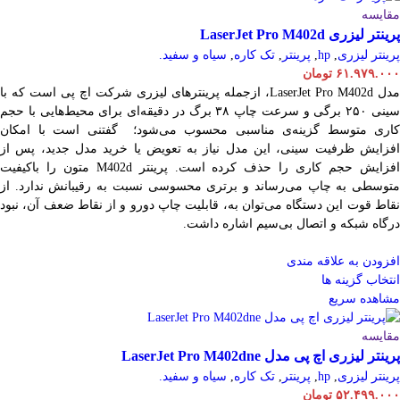
مقایسه
پرینتر لیزری LaserJet Pro M402d
پرینتر لیزری
,
hp
,
پرینتر
,
تک کاره
,
سیاه و سفید.
۶۱.۹۷۹.۰۰۰
تومان
مدل LaserJet Pro M402d، ازجمله پرینترهای لیزری شرکت اچ پی است که با
سینی ۲۵۰ برگی و سرعت چاپ ۳۸ برگ در دقیقه‌ای برای محیط‌هایی با حجم
کاری متوسط گزینه‌ی مناسبی محسوب می‌شود؛ گفتنی است با امکان
افزایش ظرفیت سینی، این مدل نیاز به تعویض یا خرید مدل جدید، پس از
افزایش حجم کاری را حذف کرده است. پرینتر M402d متون را باکیفیت
متوسطی به چاپ می‌رساند و برتری محسوسی نسبت به رقیبانش ندارد. از
نقاط قوت این دستگاه می‌توان به، قابلیت چاپ دورو و از نقاط ضعف آن، نبود
درگاه شبکه و اتصال بی‌سیم اشاره داشت.
افزودن به علاقه مندی
انتخاب گزینه ها
مشاهده سریع
مقایسه
پرینتر لیزری اچ پی مدل LaserJet Pro M402dne
پرینتر لیزری
,
hp
,
پرینتر
,
تک کاره
,
سیاه و سفید.
۵۲.۴۹۹.۰۰۰
تومان