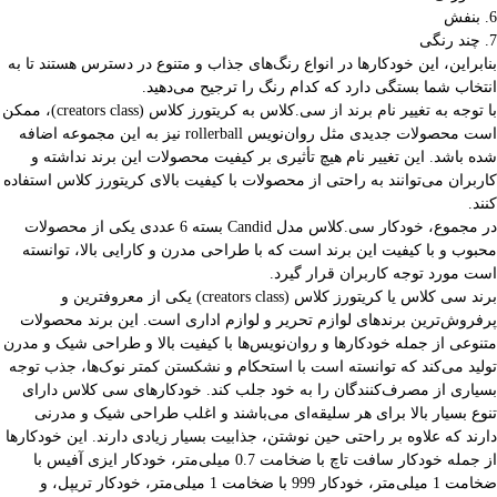
6. بنفش
7. چند رنگی
بنابراین، این خودکارها در انواع رنگ‌های جذاب و متنوع در دسترس هستند تا به
انتخاب شما بستگی دارد که کدام رنگ را ترجیح می‌دهید.
با توجه به تغییر نام برند از سی.کلاس به کریتورز کلاس (creators class)، ممکن
است محصولات جدیدی مثل روان‌نویس rollerball نیز به این مجموعه اضافه
شده باشد. این تغییر نام هیچ تأثیری بر کیفیت محصولات این برند نداشته و
کاربران می‌توانند به راحتی از محصولات با کیفیت بالای کریتورز کلاس استفاده
کنند.
در مجموع، خودکار سی.کلاس مدل Candid بسته 6 عددی یکی از محصولات
محبوب و با کیفیت این برند است که با طراحی مدرن و کارایی بالا، توانسته
است مورد توجه کاربران قرار گیرد.
برند سی کلاس یا کریتورز کلاس (creators class) یکی از معروفترین و
پرفروش‌ترین برندهای لوازم تحریر و لوازم اداری است. این برند محصولات
متنوعی از جمله خودکارها و روان‌نویس‌ها با کیفیت بالا و طراحی شیک و مدرن
تولید می‌کند که توانسته است با استحکام و نشکستن کمتر نوک‌ها، جذب توجه
بسیاری از مصرف‌کنندگان را به خود جلب کند. خودکارهای سی کلاس دارای
تنوع بسیار بالا برای هر سلیقه‌ای می‌باشند و اغلب طراحی شیک و مدرنی
دارند که علاوه بر راحتی حین نوشتن، جذابیت بسیار زیادی دارند. این خودکارها
از جمله خودکار سافت تاچ با ضخامت 0.7 میلی‌متر، خودکار ایزی آفیس با
ضخامت 1 میلی‌متر، خودکار 999 با ضخامت 1 میلی‌متر، خودکار تریپل، و