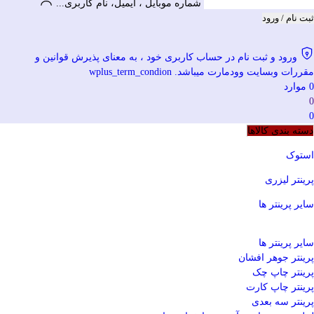
شماره موبایل ، ایمیل، نام کاربری...
ثبت نام / ورود
ورود و ثبت نام در حساب کاربری خود ، به معنای پذیرش قوانین و
مقررات وبسایت وودمارت میباشد. wplus_term_condion
0
موارد
0
0
دسته بندی کالاها
استوک
پرینتر لیزری
سایر پرینتر ها
سایر پرینتر ها
پرینتر جوهر افشان
پرینتر چاپ چک
پرینتر چاپ کارت
پرینتر سه بعدی