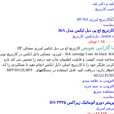
بلید و دکتر بلید
چیپ کارتریج
مقایسه
کارتریج اچ پی دبل ایکس مدل 36A
double x
,
دبل‌ایکس
,
کارتریج
۱.۹۸۰.۰۰۰
تومان
با گارانتی تعویض
کارتریج اچ پی دبل ایکس لیزری مشکی HP
cartridge Laser
36A
Jet black 36A - لیزری- مشکی دابل ایکس در کارتریج تونر
ساخته شده، کیفیت و قابلیت اطمینان چاپ صد درصد را تضمین می کند.تازه
کردن چاپگر خود را با کارتریج اصلی دابل ایکس انجام دهید تا عملکردی را که
انتظار دارید، دریافت کنید. قابل استفاده در دستگاههای : MFP M1120,MFP
M1522,P1505
افزودن به علاقه مندی
افزودن به سبد خرید
مشاهده سریع
مقایسه
پرینتر دورو اتوماتیک زیراکس DN ۳۴۳۵
پرینتر لیزری
۲۶.۴۶۳.۰۰۰
تومان