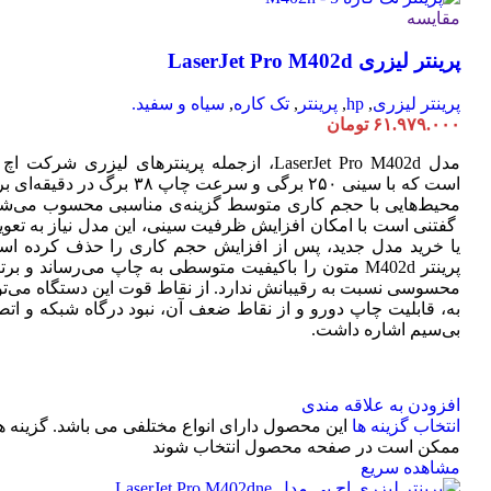
مقایسه
پرینتر لیزری LaserJet Pro M402d
پرینتر لیزری
,
hp
,
پرینتر
,
تک کاره
,
سیاه و سفید.
۶۱.۹۷۹.۰۰۰
تومان
مدل LaserJet Pro M402d، ازجمله پرینترهای لیزری شرکت ا
است که با سینی ۲۵۰ برگی و سرعت چاپ ۳۸ برگ در دقیقه
محیط‌هایی با حجم کاری متوسط گزینه‌ی مناسبی محسوب می‌شو
گفتنی است با امکان افزایش ظرفیت سینی، این مدل نیاز به تعو
یا خرید مدل جدید، پس از افزایش حجم کاری را حذف کرده اس
پرینتر M402d متون را باکیفیت متوسطی به چاپ می‌رساند و بر
محسوسی نسبت به رقیبانش ندارد. از نقاط قوت این دستگاه می‌تو
به، قابلیت چاپ دورو و از نقاط ضعف آن، نبود درگاه شبکه و اتص
بی‌سیم اشاره داشت.
افزودن به علاقه مندی
انتخاب گزینه ها
این محصول دارای انواع مختلفی می باشد. گزینه ه
ممکن است در صفحه محصول انتخاب شوند
مشاهده سریع