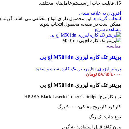
15. قابلیت چاپ از سیستم‌عامل‌های مختلف.
افزودن به علاقه مندی
انتخاب گزینه ها
این محصول دارای انواع مختلفی می باشد. گزینه ه
ممکن است در صفحه محصول انتخاب شوند
مشاهده سریع
مقایسه
پرینتر تک کاره لیزری M501dn اچ پی
پرینتر لیزری
,
hp
,
پرینتر
,
تک کاره
,
سیاه و سفید.
۵۸.۹۵۹.۰۰۰
تومان
پرینتر تک کاره لیزری M501dn اچ پی
نوع کارتریج: HP ۸۷A Black LaserJet Toner Cartridge
کارکرد کارتریج مشکی: ۹۰۰۰ برگ
نوع چاپ: تک رنگ
وزن کاغذ قابل استفاده: ۸۰ گرم