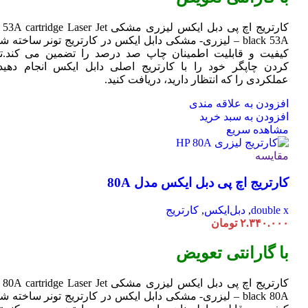
کارتریج اچ پی دبل ایکس لیزری مشکی HP 53A
Jet
cartridge Laser
black 53A – لیزری- مشکی دابل ایکس در کارتریج تونر ساخته ش
کیفیت و قابلیت اطمینان چاپ صد درصد را تضمین می کند.تا
کردن چاپگر خود را با کارتریج اصلی دابل ایکس انجام دهید 
عملکردی را که انتظار دارید، دریافت کنید.
افزودن به علاقه مندی
افزودن به سبد خرید
مشاهده سریع
مقایسه
کارتریج اچ پی دبل ایکس مدل 80A
double x
,
دبل‌ایکس
,
کارتریج
۲.۳۴۰.۰۰۰
تومان
با گارانتی تعویض
کارتریج اچ پی دبل ایکس لیزری مشکی HP 80A
Jet
cartridge Laser
black 80A – لیزری- مشکی دابل ایکس در کارتریج تونر ساخته ش