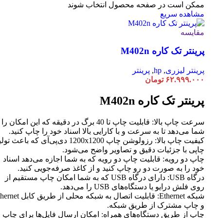
ممکن است در صفحه محصول انتخاب شوند
مشاهده سریع
مقایسه
پرینتر تک کاره M402n
پرینتر لیزری
,
hp
,
پرینتر
۶۲.۹۹۹.۰۰۰
تومان
پرینتر تک کاره M402n
سرعت چاپ بالا: قابلیت چاپ تا 40 برگ در دقیقه که این امکان ر
شما می‌دهد تا به سرعت و با کارایی بالا اسناد خود را چاپ کنید.
کیفیت چاپ بالا: رزولوشن چاپ 1200x1200 دی‌پی‌آی که باعث تو
چاپی با جزئیات دقیق و تصاویر واضح می‌شود.
چاپ دو رویه: قابلیت چاپ دو رویه که به شما اجازه می‌دهد اسناد
خود را به صورت دو رو چاپ کنید و از کاغذ صرفه‌جویی کنید.
درگاه USB: دارای درگاه USB که به شما امکان چاپ مستقیم از
روی فلش درایو یا دستگاه‌های USB را می‌دهد.
شبکه Ethernet: قابلیت اتصال به شبکه محلی از طر
و چاپ مشترک از طریق شبکه.
چاپ از طریق دستگاه‌های همراه: امکان ارسال فایل‌ها برای چاپ ا