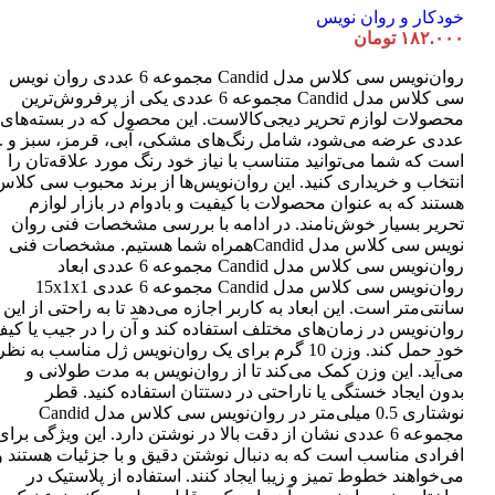
خودکار و روان نویس
۱۸۲.۰۰۰
تومان
روان‌نویس سی کلاس مدل Candid مجموعه 6 عددی روان نویس
سی کلاس مدل Candid مجموعه 6 عددی یکی از پرفروش‌ترین
عددی عرضه می‌شود، شامل رنگ‌های مشکی، آبی، قرمز، سبز و ..
است که شما می‌توانید متناسب با نیاز خود رنگ مورد علاقه‌تان را
انتخاب و خریداری کنید. این روان‌نویس‌ها از برند محبوب سی کلاس
هستند که به عنوان محصولات با کیفیت و بادوام در بازار لوازم
تحریر بسیار خوش‌نامند. در ادامه با بررسی مشخصات فنی روان
نویس سی کلاس مدل Candidهمراه شما هستیم. مشخصات فنی
روان‌نویس سی کلاس مدل Candid مجموعه 6 عددی ابعاد
روان‌نویس سی کلاس مدل Candid مجموعه 6 عددی 15x1x1
سانتی‌متر است. این ابعاد به کاربر اجازه می‌دهد تا به راحتی از این
روان‌نویس در زمان‌های مختلف استفاده کند و آن را در جیب یا کی
خود حمل کند. وزن 10 گرم برای یک روان‌نویس ژل مناسب به نظر
می‌آید. این وزن کمک می‌کند تا از روان‌نویس به مدت طولانی و
بدون ایجاد خستگی یا ناراحتی در دستتان استفاده کنید. قطر
نوشتاری 0.5 میلی‌متر در روان‌نویس سی کلاس مدل Candid
مجموعه 6 عددی نشان از دقت بالا در نوشتن دارد. این ویژگی برای
افرادی مناسب است که به دنبال نوشتن دقیق و با جزئیات هستند و
می‌خواهند خطوط تمیز و زیبا ایجاد کنند. استفاده از پلاستیک در