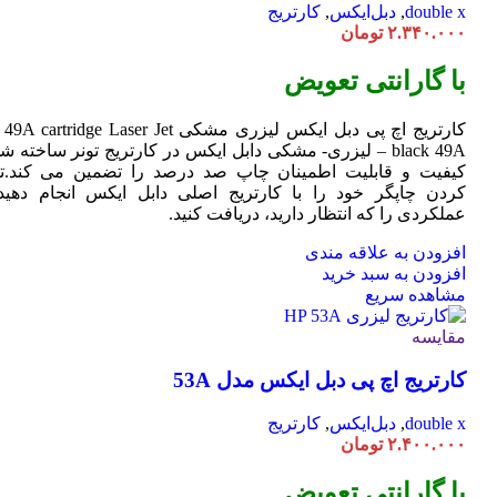
double x
,
دبل‌ایکس
,
کارتریج
۲.۳۴۰.۰۰۰
تومان
با گارانتی تعویض
کارتریج اچ پی دبل ایکس لیزری مشکی HP 49A
Jet
cartridge Laser
black 49A – لیزری- مشکی دابل ایکس در کارتریج تونر ساخته ش
کیفیت و قابلیت اطمینان چاپ صد درصد را تضمین می کند.تا
کردن چاپگر خود را با کارتریج اصلی دابل ایکس انجام دهید 
عملکردی را که انتظار دارید، دریافت کنید.
افزودن به علاقه مندی
افزودن به سبد خرید
مشاهده سریع
مقایسه
کارتریج اچ پی دبل ایکس مدل 53A
double x
,
دبل‌ایکس
,
کارتریج
۲.۴۰۰.۰۰۰
تومان
با گارانتی تعویض