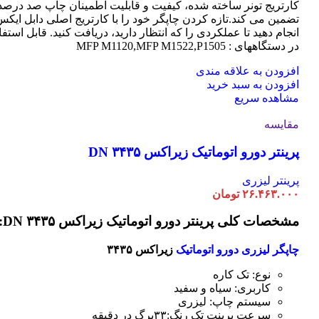
کارتریج تونر ساخته شده، کیفیت و قابلیت اطمینان چاپ صد درصد 
تضمین می کند.تازه کردن چاپگر خود را با کارتریج اصلی دابل ایک
انجام دهید تا عملکردی را که انتظار دارید، دریافت کنید. قابل استفا
در دستگاههای : MFP M1120,MFP M1522,P1505
افزودن به علاقه مندی
افزودن به سبد خرید
مشاهده سریع
مقایسه
پرینتر دورو اتوماتیک زیراکس DN ۳۴۳۵
پرینتر لیزری
۲۶.۴۶۳.۰۰۰
تومان
مشخصات کلی پرینتر دورو اتوماتیک زیراکس DN ۳۴۳۵:
چاپگر لیزری دورو اتوماتیک
زیراکس ۳۴۳۵
نوع: تک کاره
کاربری: سیاه و سفید
سیستم چاپ: لیزری
سرعت پرینت تک رنگ:۳۳برگ در دقیقه