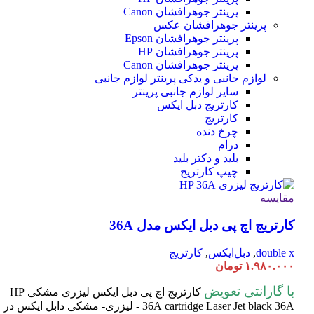
پرینتر جوهرافشان Canon
پرینتر جوهرافشان عکس
پرینتر جوهرافشان Epson
پرینتر جوهرافشان HP
پرینتر جوهرافشان Canon
لوازم جانبی و یدکی پرینتر
لوازم جانبی
سایر لوازم جانبی پرینتر
کارتریج دبل ایکس
کارتریج
چرخ دنده
درام
بلید و دکتر بلید
چیپ کارتریج
مقایسه
کارتریج اچ پی دبل ایکس مدل 36A
double x
,
دبل‌ایکس
,
کارتریج
۱.۹۸۰.۰۰۰
تومان
با گارانتی تعویض
کارتریج اچ پی دبل ایکس لیزری مشکی HP
cartridge Laser
36A
Jet black 36A - لیزری- مشکی دابل ایکس در