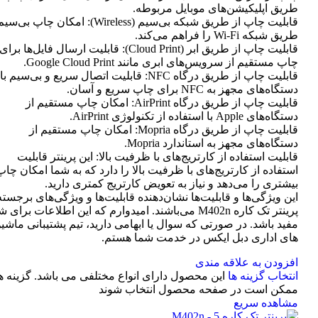
طریق اپلیکیشن‌های موبایل مربوطه.
قابلیت چاپ از طریق شبکه بی‌سیم (Wireless): امکان چاپ ب
طریق شبکه Wi-Fi را فراهم می‌کند.
قابلیت چاپ از طریق ابر (Cloud Print): قابلیت ارسال فایل‌ها برای
چاپ مستقیم از سرویس‌های ابری مانند Google Cloud Print.
قابلیت چاپ از طریق درگاه NFC: قابلیت اتصال سریع و بی‌سیم با
دستگاه‌های مجهز به NFC برای چاپ سریع و آسان.
قابلیت چاپ از طریق درگاه AirPrint: امکان چاپ مستقیم از
دستگاه‌های Apple با استفاده از تکنولوژی AirPrint.
قابلیت چاپ از طریق درگاه Mopria: امکان چاپ مستقیم از
دستگاه‌های مجهز به استاندارد Mopria.
قابلیت استفاده از کارتریج‌های با ظرفیت بالا: این پرینتر قابلیت
استفاده از کارتریج‌های با ظرفیت بالا را دارد که به شما امکان چاپ
بیشتری را می‌دهد و نیاز به تعویض کارتریج کمتری دارید.
این ویژگی‌ها و قابلیت‌ها نشان‌دهنده قابلیت‌ها و ویژگی‌های برجسته
پرینتر تک کاره M402n می‌باشند. امیدوارم که این اطلاعات برای 
مفید باشد. در صورتی که سوال یا ابهامی دارید، تیم پشتیبانی ماشی
های اداری دبل ایکس در خدمت شما هستم.
افزودن به علاقه مندی
انتخاب گزینه ها
این محصول دارای انواع مختلفی می باشد. گزینه ه
ممکن است در صفحه محصول انتخاب شوند
مشاهده سریع