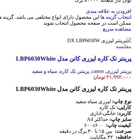
توان کار ماهانه: ۸۰۰۰۰ برگ
افزودن به علاقه مندی
انتخاب گزینه ها
این محصول دارای انواع مختلفی می باشد. گزینه ه
ممکن است در صفحه محصول انتخاب شوند
مشاهده سریع
مقایسه
پرینتر تک کاره لیزری کانن مدل LBP6030White
پرینتر لیزری
,
canon
,
پرینتر
,
تک کاره
,
سیاه و سفید
۲۱.۹۹۲.۰۰۰
تومان
پرینتر تک کاره لیزری کانن مدل LBP6030White
نوع چاپ:
لیزری سیاه سفید
کارایی:
تک کاره
کاربرد:
خانگی-اداری
سایز چاپ:
حداکثر A4
کیفیت چاپ:
۶۰۰x۶۰۰
سرعت:
بین ۱۵ تا ۳۰ برگ در دقیقه
حافظه:
۳۲ مگابایت