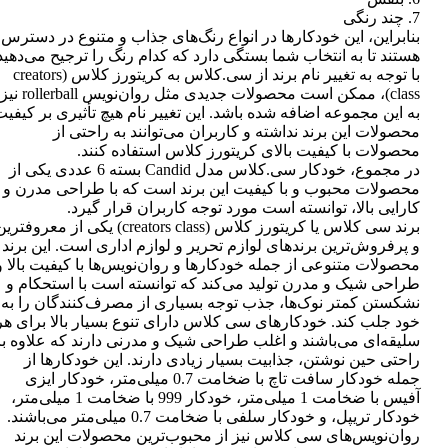
7. چند رنگی
بنابراین، این خودکارها در انواع رنگ‌های جذاب و متنوع در دسترس
هستند تا به انتخاب شما بستگی دارد که کدام رنگ را ترجیح می‌دهید
با توجه به تغییر نام برند از سی.کلاس به کریتورز کلاس (creators
class)، ممکن است محصولات جدیدی مثل روان‌نویس rollerball نیز
به این مجموعه اضافه شده باشد. این تغییر نام هیچ تأثیری بر کیفی
محصولات این برند نداشته و کاربران می‌توانند به راحتی از
محصولات با کیفیت بالای کریتورز کلاس استفاده کنند.
در مجموع، خودکار سی.کلاس مدل Candid بسته 6 عددی یکی از
محصولات محبوب و با کیفیت این برند است که با طراحی مدرن و
کارایی بالا، توانسته است مورد توجه کاربران قرار گیرد.
برند سی کلاس یا کریتورز کلاس (creators class) یکی از معروفتر
و پرفروش‌ترین برندهای لوازم تحریر و لوازم اداری است. این برند
محصولات متنوعی از جمله خودکارها و روان‌نویس‌ها با کیفیت بالا و
طراحی شیک و مدرن تولید می‌کند که توانسته است با استحکام و
نشکستن کمتر نوک‌ها، جذب توجه بسیاری از مصرف‌کنندگان را به
خود جلب کند. خودکارهای سی کلاس دارای تنوع بسیار بالا برای هر
سلیقه‌ای می‌باشند و اغلب طراحی شیک و مدرنی دارند که علاوه بر
راحتی حین نوشتن، جذابیت بسیار زیادی دارند. این خودکارها از
جمله خودکار سافت تاچ با ضخامت 0.7 میلی‌متر، خودکار ایزی
آفیس با ضخامت 1 میلی‌متر، خودکار 999 با ضخامت 1 میلی‌متر،
خودکار تریپل، و خودکار سلفی با ضخامت 0.7 میلی‌متر می‌باشند.
روان‌نویس‌های سی کلاس نیز از محبوب‌ترین محصولات این برند