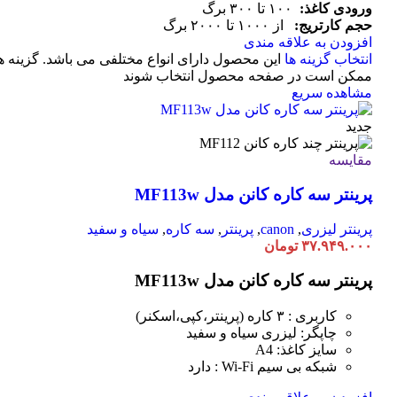
ورودی کاغذ:
۱۰۰ تا ۳۰۰ برگ
حجم کارتریج:
از ۱۰۰۰ تا ۲۰۰۰ برگ
افزودن به علاقه مندی
انتخاب گزینه ها
این محصول دارای انواع مختلفی می باشد. گزینه ه
ممکن است در صفحه محصول انتخاب شوند
مشاهده سریع
جدید
مقایسه
پرینتر سه کاره کانن مدل MF113w
پرینتر لیزری
,
canon
,
پرینتر
,
سه کاره
,
سیاه و سفید
۳۷.۹۴۹.۰۰۰
تومان
پرینتر سه کاره کانن مدل MF113w
کاربری : ۳ کاره (پرینتر،کپی،اسکنر)
چاپگر: لیزری سیاه و سفید
سایز کاغذ: A4
شبکه بی سیم Wi-Fi : دارد