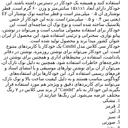
استفاده کنند و همیشه یک خودکار در دسترس داشته باشند. این
خودکار دارای ابعاد ۱۵x۱x۱ سانتی‌متر و وزن ۶۰ گرم است. قطر
نوشتاری آن ۰.۵ میلی‌متر است و قطر ساچمه نوک نوشتار آن EF
(یعنی بین ۰.۴ و ۰.۵ میلی‌متر) است. بدنه این خودکار از جنس
پلاستیک ساخته شده است و نوع نوک آن ساچمه‌ای است. این
خودکار برای استفاده معمولی مناسب است و می‌تواند در نوشتن،
پیانو نوازی، سخنرانی و تزئینی استفاده شود. این محصول از ایران ب
عنوان کشور مبدا برند و محصول تولید شده است.
خودکار سی کلاس مدل Candid یک خودکار با کاربردهای متنوع
است. این خودکار می‌تواند برای نوشتن روزمره، نوشتن در دفاتر
یادداشت، استفاده در محیط‌های اداری و همچنین برای نوشتن در
دفترچه‌های خاطرات استفاده شود. همچنین به دلیل نوک نازک آن،
می‌توان از آن برای نوشتن نوارهای موسیقی و یا امضای اسناد و
فرم‌های رسمی استفاده کرد. این خودکارها برای استفاده‌های
گوناگونی مناسب هستند و به دلیل کیفیت ساخت بالا و نوک نازک،
می‌توانند برای کاربردهای دقیق و ویژه‌تر هم مورد استفاده قرار
بگیرند.این خودکار به نام "Candid" از برند سی کلاس در ۷ رنگ
مختلف عرضه می‌شود. این رنگ‌ها عبارتند از:
1. مشکی
2. قرمز
3. آبی
4. سبز
5. صورتی
6. بنفش