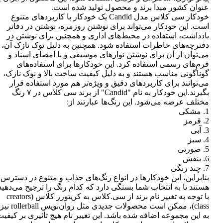
عنوان کشور مبدا برند و محصول تولید شده است.
خودکار سی کلاس مدل Candid یک خودکار با کاربردهای متنوع
است. این خودکار می‌تواند برای نوشتن روزمره، نوشتن در دفاتر
یادداشت، استفاده در محیط‌های اداری و همچنین برای نوشتن در
دفترچه‌های خاطرات استفاده شود. همچنین به دلیل نوک نازک آن،
می‌توان از آن برای نوشتن نوارهای موسیقی و یا امضای اسناد و
فرم‌های رسمی استفاده کرد. این خودکارها برای استفاده‌های
گوناگونی مناسب هستند و به دلیل کیفیت ساخت بالا و نوک نازک،
می‌توانند برای کاربردهای دقیق و ویژه‌تر هم مورد استفاده قرار
بگیرند.این خودکار به نام "Candid" از برند سی کلاس در ۷ رنگ
مختلف عرضه می‌شود. این رنگ‌ها عبارتند از:
1. مشکی
2. قرمز
3. آبی
4. سبز
5. صورتی
6. بنفش
7. چند رنگی
بنابراین، این خودکارها در انواع رنگ‌های جذاب و متنوع در دسترس
هستند تا به انتخاب شما بستگی دارد که کدام رنگ را ترجیح می‌دهید
با توجه به تغییر نام برند از سی.کلاس به کریتورز کلاس (creators
class)، ممکن است محصولات جدیدی مثل روان‌نویس rollerball نیز
به این مجموعه اضافه شده باشد. این تغییر نام هیچ تأثیری بر کیفی