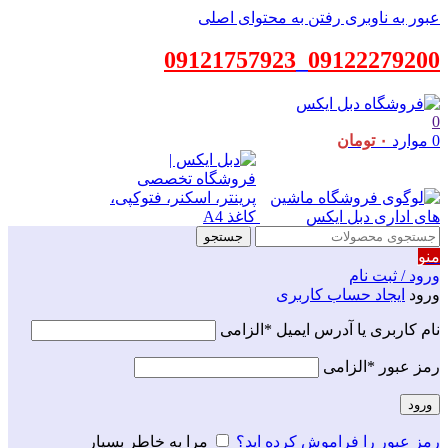
عبور به ناوبری
رفتن به محتوای اصلی
09121757923
_
09122279200
0
0
موارد
۰
تومان
جستجو
منو
ورود / ثبت نام
ورود
ایجاد حساب کاربری
نام کاربری یا آدرس ایمیل
*
الزامی
رمز عبور
*
الزامی
ورود
رمز عبور را فراموش کرده اید؟
مرا به خاطر بسپار