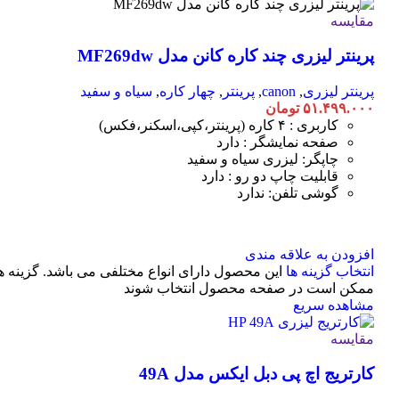
مقایسه
پرینتر لیزری چند کاره کانن مدل MF269dw
پرینتر لیزری
,
canon
,
پرینتر
,
چهار کاره
,
سیاه و سفید
۵۱.۴۹۹.۰۰۰
تومان
کاربری : ۴ کاره (پرینتر،کپی،اسکنر،فکس)
صفحه نمایشگر : دارد
چاپگر: لیزری سیاه و سفید
قابلیت چاپ دو رو : دارد
گوشی تلفن: ندارد
افزودن به علاقه مندی
انتخاب گزینه ها
این محصول دارای انواع مختلفی می باشد. گزینه ه
ممکن است در صفحه محصول انتخاب شوند
مشاهده سریع
مقایسه
کارتریج اچ پی دبل ایکس مدل 49A