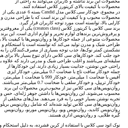
محصولات این برند نداشته و کاربران می‌توانند به راحتی از
محصولات با کیفیت بالای کریتورز کلاس استفاده کنند.
در مجموع، خودکار سی.کلاس مدل Candid بسته 6 عددی یکی از
محصولات محبوب و با کیفیت این برند است که با طراحی مدرن و
کارایی بالا، توانسته است مورد توجه کاربران قرار گیرد.
برند سی کلاس یا کریتورز کلاس (creators class) یکی از معروفتر
و پرفروش‌ترین برندهای لوازم تحریر و لوازم اداری است. این برند
محصولات متنوعی از جمله خودکارها و روان‌نویس‌ها با کیفیت بالا و
طراحی شیک و مدرن تولید می‌کند که توانسته است با استحکام و
نشکستن کمتر نوک‌ها، جذب توجه بسیاری از مصرف‌کنندگان را به
خود جلب کند. خودکارهای سی کلاس دارای تنوع بسیار بالا برای هر
سلیقه‌ای می‌باشند و اغلب طراحی شیک و مدرنی دارند که علاوه بر
راحتی حین نوشتن، جذابیت بسیار زیادی دارند. این خودکارها از
جمله خودکار سافت تاچ با ضخامت 0.7 میلی‌متر، خودکار ایزی
آفیس با ضخامت 1 میلی‌متر، خودکار 999 با ضخامت 1 میلی‌متر،
خودکار تریپل، و خودکار سلفی با ضخامت 0.7 میلی‌متر می‌باشند.
روان‌نویس‌های سی کلاس نیز از محبوب‌ترین محصولات این برند
محسوب می‌شوند. این روان‌نویس‌ها با داشتن جوهر ژله‌ای، حس و
تجربه نوشتن بسیار خوبی را به فرد می‌دهند. مدل‌های مختلفی از
روان‌نویس‌های سی کلاس تولید شده‌اند که شامل روان‌نویس بریلو،
روان‌نویس کاندید، روان‌نویس ویو، روان‌نویس مورنو، روان‌نویس
گیره طلایی، و روان‌نویس اداری هستند.
نوک اتود سی کلاس با استفاده از کربن فشرده، به دلیل استحکام و