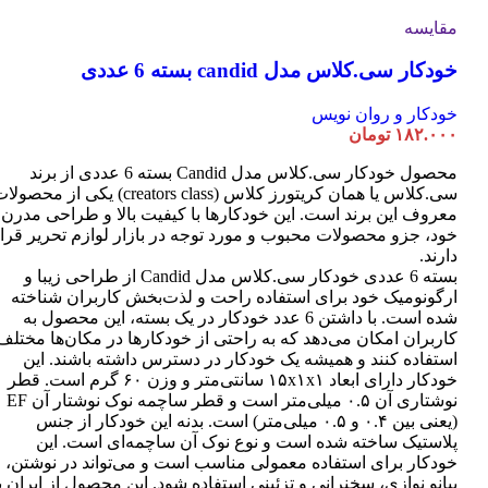
مقایسه
خودکار سی.کلاس مدل candid بسته 6 عددی
خودکار و روان نویس
۱۸۲.۰۰۰
تومان
محصول خودکار سی.کلاس مدل Candid بسته 6 عددی از برند
سی.کلاس یا همان کریتورز کلاس (creators class) یکی از محصو
معروف این برند است. این خودکارها با کیفیت بالا و طراحی مدرن
خود، جزو محصولات محبوب و مورد توجه در بازار لوازم تحریر قرا
دارند.
بسته 6 عددی خودکار سی.کلاس مدل Candid از طراحی زیبا و
ارگونومیک خود برای استفاده راحت و لذت‌بخش کاربران شناخته
شده است. با داشتن 6 عدد خودکار در یک بسته، این محصول به
کاربران امکان می‌دهد که به راحتی از خودکارها در مکان‌ها مختلف
استفاده کنند و همیشه یک خودکار در دسترس داشته باشند. این
خودکار دارای ابعاد ۱۵x۱x۱ سانتی‌متر و وزن ۶۰ گرم است. قطر
نوشتاری آن ۰.۵ میلی‌متر است و قطر ساچمه نوک نوشتار آن EF
(یعنی بین ۰.۴ و ۰.۵ میلی‌متر) است. بدنه این خودکار از جنس
پلاستیک ساخته شده است و نوع نوک آن ساچمه‌ای است. این
خودکار برای استفاده معمولی مناسب است و می‌تواند در نوشتن،
پیانو نوازی، سخنرانی و تزئینی استفاده شود. این محصول از ایران ب