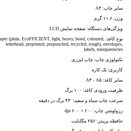
سایز چاپ: A۴
وزن: ۱۱.۶ گرم
ویژگی‌های دستگاه: صفحه نمایش LCD
نوع کاغذ: Paper (plain, EcoFFICIENT, light, heavy, bond, coloured
letterhead, preprinted, prepunched, recycled, rough), envelopes,
labels, transparencies
تکنولوژی چاپ: چاپ لیزری
کاربری: تک کاره
سایز کاغذ: A۴ - A۵
ظرفیت ورودی کاغذ: ۱۰۰ برگ
سرعت چاپ سیاه و سفید: ۴۳ برگ در دقیقه
رزولوشن چاپ: ۶۰۰ × ۶۰۰ dpi
حافظه پرینتر: ۲۵۶ مگابایت