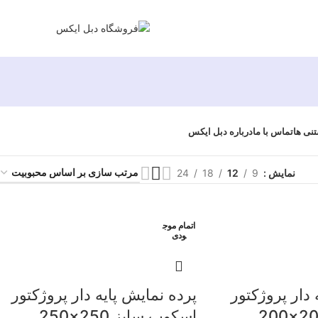
تماس با ما
درباره دبل ایکس
تنی ها
نمایش
9
12
18
24
اتمام موج
ودی
 دار پروژکتور
پرده نمایش پایه دار پروژکتور
اسکوپ سایز 250×250