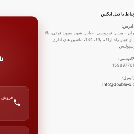
تباط با دبل ایکس
آدرس:
ران – میدان فردوسی، خیابان شهید سپهبد قرنی، بالا
تر از چهار راه اراک، پلاک 134، ماشین های اداری
سپولیس
ش
کدپستی:
15989776
ایمیل:
Info@double-x.
فروش