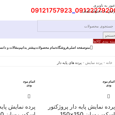
عبور به ناوبری
09121757923
_
0912227920
رفتن به محتوای اصلی
ستجو
ته بندی کالاها
منو
صفحه اصلی
فروشگاه
بیشتر بدانیم
تمام محصولات
مقالات و دانس
خانه
-
پرده نمایش
-
پرده های پایه دار
اتمام موج
اتمام موج
ودی
ودی
پرده نمایش پایه دار پروژکتور
پرده نمایش پایه
اسکوپ سایز 150×150
اسکوپ سایز 200×200