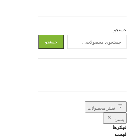
جستجو
کاترهای اداری و هنری تنوع زیادی دارند؛ اما وقتی
جستجو
صحبت از قدرت، زیبایی و کیفیت ساخت می‌شود،
کاتر کریتورز 60 شارک (Creators 60 Shark)
یکی از بهترین گزینه‌ها در بازار است. این کاتر در
دسته کاترهای بزرگ 18 میلی‌متری قرار می‌گیرد و
به دلیل طراحی زیبا، بدنه مقاوم و قابلیت استفاده
از تیغ بزرگ، محبوبیت زیادی پیدا کرده است.
فیلتر محصولات
بستن
فیلترها
قیمت