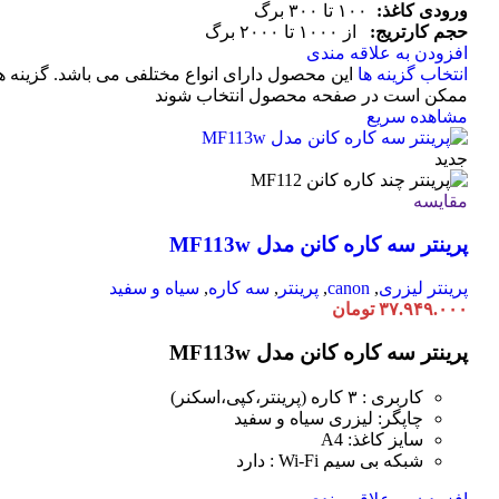
ورودی کاغذ:
۱۰۰ تا ۳۰۰ برگ
حجم کارتریج:
از ۱۰۰۰ تا ۲۰۰۰ برگ
افزودن به علاقه مندی
انتخاب گزینه ها
این محصول دارای انواع مختلفی می باشد. گزینه ه
ممکن است در صفحه محصول انتخاب شوند
مشاهده سریع
جدید
مقایسه
پرینتر سه کاره کانن مدل MF113w
پرینتر لیزری
,
canon
,
پرینتر
,
سه کاره
,
سیاه و سفید
۳۷.۹۴۹.۰۰۰
تومان
پرینتر سه کاره کانن مدل MF113w
کاربری : ۳ کاره (پرینتر،کپی،اسکنر)
چاپگر: لیزری سیاه و سفید
سایز کاغذ: A4
شبکه بی سیم Wi-Fi : دارد