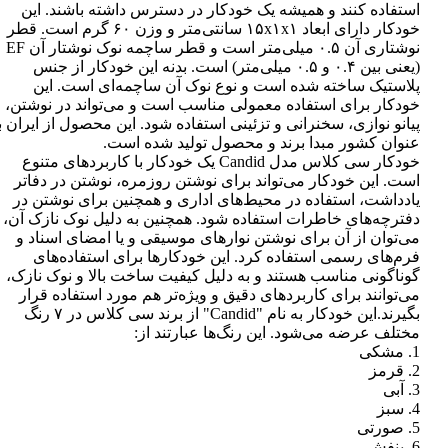
استفاده کنند و همیشه یک خودکار در دسترس داشته باشند. این
خودکار دارای ابعاد ۱۵x۱x۱ سانتی‌متر و وزن ۶۰ گرم است. قطر
نوشتاری آن ۰.۵ میلی‌متر است و قطر ساچمه نوک نوشتار آن EF
(یعنی بین ۰.۴ و ۰.۵ میلی‌متر) است. بدنه این خودکار از جنس
پلاستیک ساخته شده است و نوع نوک آن ساچمه‌ای است. این
خودکار برای استفاده معمولی مناسب است و می‌تواند در نوشتن،
پیانو نوازی، سخنرانی و تزئینی استفاده شود. این محصول از ایران ب
عنوان کشور مبدا برند و محصول تولید شده است.
خودکار سی کلاس مدل Candid یک خودکار با کاربردهای متنوع
است. این خودکار می‌تواند برای نوشتن روزمره، نوشتن در دفاتر
یادداشت، استفاده در محیط‌های اداری و همچنین برای نوشتن در
دفترچه‌های خاطرات استفاده شود. همچنین به دلیل نوک نازک آن،
می‌توان از آن برای نوشتن نوارهای موسیقی و یا امضای اسناد و
فرم‌های رسمی استفاده کرد. این خودکارها برای استفاده‌های
گوناگونی مناسب هستند و به دلیل کیفیت ساخت بالا و نوک نازک،
می‌توانند برای کاربردهای دقیق و ویژه‌تر هم مورد استفاده قرار
بگیرند.این خودکار به نام "Candid" از برند سی کلاس در ۷ رنگ
مختلف عرضه می‌شود. این رنگ‌ها عبارتند از:
1. مشکی
2. قرمز
3. آبی
4. سبز
5. صورتی
6. بنفش