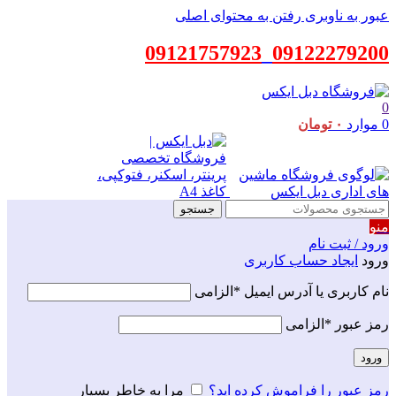
عبور به ناوبری
رفتن به محتوای اصلی
09121757923
_
09122279200
0
0
موارد
۰
تومان
جستجو
منو
ورود / ثبت نام
ورود
ایجاد حساب کاربری
نام کاربری یا آدرس ایمیل
*
الزامی
رمز عبور
*
الزامی
ورود
رمز عبور را فراموش کرده اید؟
مرا به خاطر بسپار