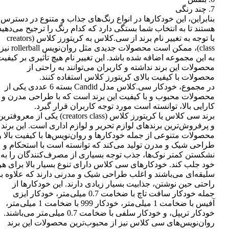
7. چند رنگی
بنابراین، این خودکارها در انواع رنگ‌های جذاب و متنوع در دسترس
هستند تا به انتخاب شما بستگی دارد که کدام رنگ را ترجیح می‌دهید
با توجه به تغییر نام برند از سی.کلاس به کریتورز کلاس (creators
class)، ممکن است محصولات جدیدی مثل روان‌نویس rollerball نیز
به این مجموعه اضافه شده باشد. این تغییر نام هیچ تأثیری بر کیفی
محصولات این برند نداشته و کاربران می‌توانند به راحتی از
محصولات با کیفیت بالای کریتورز کلاس استفاده کنند.
در مجموع، خودکار سی.کلاس مدل Candid بسته 6 عددی یکی از
محصولات محبوب و با کیفیت این برند است که با طراحی مدرن و
کارایی بالا، توانسته است مورد توجه کاربران قرار گیرد.
برند سی کلاس یا کریتورز کلاس (creators class) یکی از معروفتر
و پرفروش‌ترین برندهای لوازم تحریر و لوازم اداری است. این برند
محصولات متنوعی از جمله خودکارها و روان‌نویس‌ها با کیفیت بالا و
طراحی شیک و مدرن تولید می‌کند که توانسته است با استحکام و
نشکستن کمتر نوک‌ها، جذب توجه بسیاری از مصرف‌کنندگان را به
خود جلب کند. خودکارهای سی کلاس دارای تنوع بسیار بالا برای هر
سلیقه‌ای می‌باشند و اغلب طراحی شیک و مدرنی دارند که علاوه بر
راحتی حین نوشتن، جذابیت بسیار زیادی دارند. این خودکارها از
جمله خودکار سافت تاچ با ضخامت 0.7 میلی‌متر، خودکار ایزی
آفیس با ضخامت 1 میلی‌متر، خودکار 999 با ضخامت 1 میلی‌متر،
خودکار تریپل، و خودکار سلفی با ضخامت 0.7 میلی‌متر می‌باشند.
روان‌نویس‌های سی کلاس نیز از محبوب‌ترین محصولات این برند