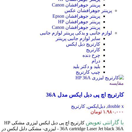
پرینتر جوهرافشان Canon
پرینتر جوهرافشان عکس
پرینتر جوهرافشان Epson
پرینتر جوهرافشان HP
پرینتر جوهرافشان Canon
لوازم جانبی و یدکی پرینتر
لوازم جانبی
سایر لوازم جانبی پرینتر
کارتریج دبل ایکس
کارتریج
چرخ دنده
درام
بلید و دکتر بلید
چیپ کارتریج
مقایسه
کارتریج اچ پی دبل ایکس مدل 36A
double x
,
دبل‌ایکس
,
کارتریج
۱.۹۸۰.۰۰۰
تومان
با گارانتی تعویض
کارتریج اچ پی دبل ایکس لیزری مشکی HP
cartridge Laser
36A
Jet black 36A - لیزری- مشکی دابل ایکس در