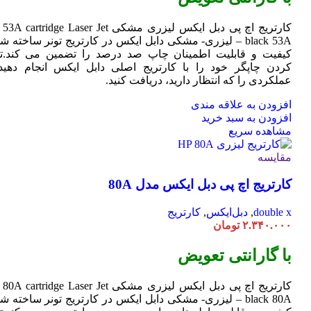
کارتریج اچ پی دبل ایکس لیزری مشکی HP 53A
Jet
cartridge Laser
black 53A – لیزری- مشکی دابل ایکس در کارتریج تونر ساخته ش
کیفیت و قابلیت اطمینان چاپ صد درصد را تضمین می کند.تا
کردن چاپگر خود را با کارتریج اصلی دابل ایکس انجام دهید 
عملکردی را که انتظار دارید، دریافت کنید.
افزودن به علاقه مندی
افزودن به سبد خرید
مشاهده سریع
مقایسه
کارتریج اچ پی دبل ایکس مدل 80A
double x
,
دبل‌ایکس
,
کارتریج
۲.۳۴۰.۰۰۰
تومان
با گارانتی تعویض
کارتریج اچ پی دبل ایکس لیزری مشکی HP 80A
Jet
cartridge Laser
black 80A – لیزری- مشکی دابل ایکس در کارتریج تونر ساخته ش