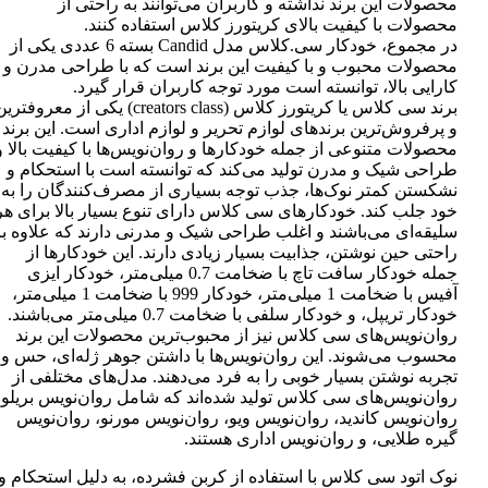
محصولات این برند نداشته و کاربران می‌توانند به راحتی از
محصولات با کیفیت بالای کریتورز کلاس استفاده کنند.
در مجموع، خودکار سی.کلاس مدل Candid بسته 6 عددی یکی از
محصولات محبوب و با کیفیت این برند است که با طراحی مدرن و
کارایی بالا، توانسته است مورد توجه کاربران قرار گیرد.
برند سی کلاس یا کریتورز کلاس (creators class) یکی از معروفتر
و پرفروش‌ترین برندهای لوازم تحریر و لوازم اداری است. این برند
محصولات متنوعی از جمله خودکارها و روان‌نویس‌ها با کیفیت بالا و
طراحی شیک و مدرن تولید می‌کند که توانسته است با استحکام و
نشکستن کمتر نوک‌ها، جذب توجه بسیاری از مصرف‌کنندگان را به
خود جلب کند. خودکارهای سی کلاس دارای تنوع بسیار بالا برای هر
سلیقه‌ای می‌باشند و اغلب طراحی شیک و مدرنی دارند که علاوه بر
راحتی حین نوشتن، جذابیت بسیار زیادی دارند. این خودکارها از
جمله خودکار سافت تاچ با ضخامت 0.7 میلی‌متر، خودکار ایزی
آفیس با ضخامت 1 میلی‌متر، خودکار 999 با ضخامت 1 میلی‌متر،
خودکار تریپل، و خودکار سلفی با ضخامت 0.7 میلی‌متر می‌باشند.
روان‌نویس‌های سی کلاس نیز از محبوب‌ترین محصولات این برند
محسوب می‌شوند. این روان‌نویس‌ها با داشتن جوهر ژله‌ای، حس و
تجربه نوشتن بسیار خوبی را به فرد می‌دهند. مدل‌های مختلفی از
روان‌نویس‌های سی کلاس تولید شده‌اند که شامل روان‌نویس بریلو،
روان‌نویس کاندید، روان‌نویس ویو، روان‌نویس مورنو، روان‌نویس
گیره طلایی، و روان‌نویس اداری هستند.
نوک اتود سی کلاس با استفاده از کربن فشرده، به دلیل استحکام و