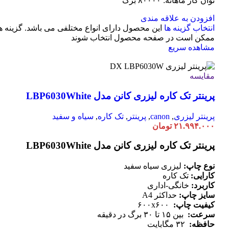
توان کار ماهانه: ۸۰۰۰۰ برگ
افزودن به علاقه مندی
انتخاب گزینه ها
این محصول دارای انواع مختلفی می باشد. گزینه ه
ممکن است در صفحه محصول انتخاب شوند
مشاهده سریع
مقایسه
پرینتر تک کاره لیزری کانن مدل LBP6030White
پرینتر لیزری
,
canon
,
پرینتر
,
تک کاره
,
سیاه و سفید
۲۱.۹۹۴.۰۰۰
تومان
پرینتر تک کاره لیزری کانن مدل LBP6030White
نوع چاپ:
لیزری سیاه سفید
کارایی:
تک کاره
کاربرد:
خانگی-اداری
سایز چاپ:
حداکثر A4
کیفیت چاپ:
۶۰۰x۶۰۰
سرعت:
بین ۱۵ تا ۳۰ برگ در دقیقه
حافظه:
۳۲ مگابایت