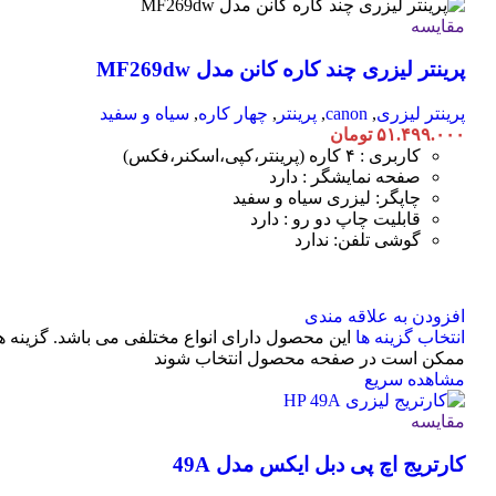
مقایسه
پرینتر لیزری چند کاره کانن مدل MF269dw
پرینتر لیزری
,
canon
,
پرینتر
,
چهار کاره
,
سیاه و سفید
۵۱.۴۹۹.۰۰۰
تومان
کاربری : ۴ کاره (پرینتر،کپی،اسکنر،فکس)
صفحه نمایشگر : دارد
چاپگر: لیزری سیاه و سفید
قابلیت چاپ دو رو : دارد
گوشی تلفن: ندارد
افزودن به علاقه مندی
انتخاب گزینه ها
این محصول دارای انواع مختلفی می باشد. گزینه ه
ممکن است در صفحه محصول انتخاب شوند
مشاهده سریع
مقایسه
کارتریج اچ پی دبل ایکس مدل 49A