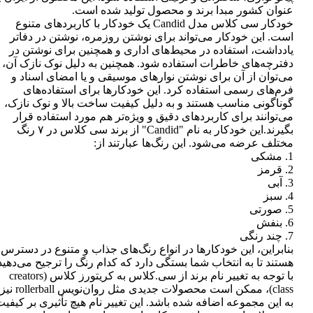
عنوان کشور مبدا برند و محصول تولید شده است.
خودکار سی کلاس مدل Candid یک خودکار با کاربردهای متنوع
است. این خودکار می‌تواند برای نوشتن روزمره، نوشتن در دفاتر
یادداشت، استفاده در محیط‌های اداری و همچنین برای نوشتن در
دفترچه‌های خاطرات استفاده شود. همچنین به دلیل نوک نازک آن،
می‌توان از آن برای نوشتن نوارهای موسیقی و یا امضای اسناد و
فرم‌های رسمی استفاده کرد. این خودکارها برای استفاده‌های
گوناگونی مناسب هستند و به دلیل کیفیت ساخت بالا و نوک نازک،
می‌توانند برای کاربردهای دقیق و ویژه‌تر هم مورد استفاده قرار
بگیرند.این خودکار به نام "Candid" از برند سی کلاس در ۷ رنگ
مختلف عرضه می‌شود. این رنگ‌ها عبارتند از:
1. مشکی
2. قرمز
3. آبی
4. سبز
5. صورتی
6. بنفش
7. چند رنگی
بنابراین، این خودکارها در انواع رنگ‌های جذاب و متنوع در دسترس
هستند تا به انتخاب شما بستگی دارد که کدام رنگ را ترجیح می‌دهید
با توجه به تغییر نام برند از سی.کلاس به کریتورز کلاس (creators
class)، ممکن است محصولات جدیدی مثل روان‌نویس rollerball نیز
به این مجموعه اضافه شده باشد. این تغییر نام هیچ تأثیری بر کیفی