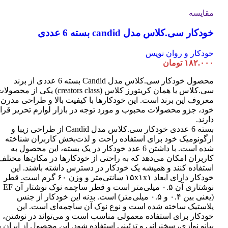
مقایسه
خودکار سی.کلاس مدل candid بسته 6 عددی
خودکار و روان نویس
۱۸۲.۰۰۰
تومان
محصول خودکار سی.کلاس مدل Candid بسته 6 عددی از برند
سی.کلاس یا همان کریتورز کلاس (creators class) یکی از محصو
معروف این برند است. این خودکارها با کیفیت بالا و طراحی مدرن
خود، جزو محصولات محبوب و مورد توجه در بازار لوازم تحریر قرا
دارند.
بسته 6 عددی خودکار سی.کلاس مدل Candid از طراحی زیبا و
ارگونومیک خود برای استفاده راحت و لذت‌بخش کاربران شناخته
شده است. با داشتن 6 عدد خودکار در یک بسته، این محصول به
کاربران امکان می‌دهد که به راحتی از خودکارها در مکان‌ها مختلف
استفاده کنند و همیشه یک خودکار در دسترس داشته باشند. این
خودکار دارای ابعاد ۱۵x۱x۱ سانتی‌متر و وزن ۶۰ گرم است. قطر
نوشتاری آن ۰.۵ میلی‌متر است و قطر ساچمه نوک نوشتار آن EF
(یعنی بین ۰.۴ و ۰.۵ میلی‌متر) است. بدنه این خودکار از جنس
پلاستیک ساخته شده است و نوع نوک آن ساچمه‌ای است. این
خودکار برای استفاده معمولی مناسب است و می‌تواند در نوشتن،
پیانو نوازی، سخنرانی و تزئینی استفاده شود. این محصول از ایران ب