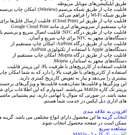
طریق اپلیکیشن‌های موبایل مربوطه.
قابلیت چاپ از طریق شبکه بی‌سیم (Wireless): امکان چاپ ب
طریق شبکه Wi-Fi را فراهم می‌کند.
قابلیت چاپ از طریق ابر (Cloud Print): قابلیت ارسال فایل‌ها برای
چاپ مستقیم از سرویس‌های ابری مانند Google Cloud Print.
قابلیت چاپ از طریق درگاه NFC: قابلیت اتصال سریع و بی‌سیم با
دستگاه‌های مجهز به NFC برای چاپ سریع و آسان.
قابلیت چاپ از طریق درگاه AirPrint: امکان چاپ مستقیم از
دستگاه‌های Apple با استفاده از تکنولوژی AirPrint.
قابلیت چاپ از طریق درگاه Mopria: امکان چاپ مستقیم از
دستگاه‌های مجهز به استاندارد Mopria.
قابلیت استفاده از کارتریج‌های با ظرفیت بالا: این پرینتر قابلیت
استفاده از کارتریج‌های با ظرفیت بالا را دارد که به شما امکان چاپ
بیشتری را می‌دهد و نیاز به تعویض کارتریج کمتری دارید.
این ویژگی‌ها و قابلیت‌ها نشان‌دهنده قابلیت‌ها و ویژگی‌های برجسته
پرینتر تک کاره M402n می‌باشند. امیدوارم که این اطلاعات برای 
مفید باشد. در صورتی که سوال یا ابهامی دارید، تیم پشتیبانی ماشی
های اداری دبل ایکس در خدمت شما هستم.
افزودن به علاقه مندی
انتخاب گزینه ها
این محصول دارای انواع مختلفی می باشد. گزینه ه
ممکن است در صفحه محصول انتخاب شوند
مشاهده سریع