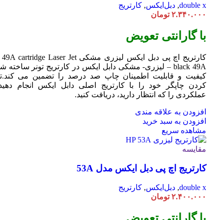
double x
,
دبل‌ایکس
,
کارتریج
۲.۳۴۰.۰۰۰
تومان
با گارانتی تعویض
کارتریج اچ پی دبل ایکس لیزری مشکی HP 49A
Jet
cartridge Laser
black 49A – لیزری- مشکی دابل ایکس در کارتریج تونر ساخته ش
کیفیت و قابلیت اطمینان چاپ صد درصد را تضمین می کند.تا
کردن چاپگر خود را با کارتریج اصلی دابل ایکس انجام دهید 
عملکردی را که انتظار دارید، دریافت کنید.
افزودن به علاقه مندی
افزودن به سبد خرید
مشاهده سریع
مقایسه
کارتریج اچ پی دبل ایکس مدل 53A
double x
,
دبل‌ایکس
,
کارتریج
۲.۴۰۰.۰۰۰
تومان
با گارانتی تعویض