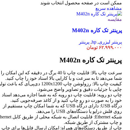
ممکن است در صفحه محصول انتخاب شوند
مشاهده سریع
مقایسه
پرینتر تک کاره M402n
پرینتر لیزری
,
hp
,
پرینتر
۶۲.۹۹۹.۰۰۰
تومان
پرینتر تک کاره M402n
سرعت چاپ بالا: قابلیت چاپ تا 40 برگ در دقیقه که این امکان ر
شما می‌دهد تا به سرعت و با کارایی بالا اسناد خود را چاپ کنید.
کیفیت چاپ بالا: رزولوشن چاپ 1200x1200 دی‌پی‌آی که باعث تو
چاپی با جزئیات دقیق و تصاویر واضح می‌شود.
چاپ دو رویه: قابلیت چاپ دو رویه که به شما اجازه می‌دهد اسناد
خود را به صورت دو رو چاپ کنید و از کاغذ صرفه‌جویی کنید.
درگاه USB: دارای درگاه USB که به شما امکان چاپ مستقیم از
روی فلش درایو یا دستگاه‌های USB را می‌دهد.
شبکه Ethernet: قابلیت اتصال به شبکه محلی از طر
و چاپ مشترک از طریق شبکه.
چاپ از طریق دستگاه‌های همراه: امکان ارسال فایل‌ها برای چاپ ا