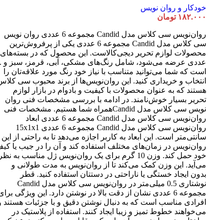
خودکار و روان نویس
۱۸۲.۰۰۰
تومان
روان‌نویس سی کلاس مدل Candid مجموعه 6 عددی روان نویس
سی کلاس مدل Candid مجموعه 6 عددی یکی از پرفروش‌ترین
عددی عرضه می‌شود، شامل رنگ‌های مشکی، آبی، قرمز، سبز و ..
است که شما می‌توانید متناسب با نیاز خود رنگ مورد علاقه‌تان را
انتخاب و خریداری کنید. این روان‌نویس‌ها از برند محبوب سی کلاس
هستند که به عنوان محصولات با کیفیت و بادوام در بازار لوازم
تحریر بسیار خوش‌نامند. در ادامه با بررسی مشخصات فنی روان
نویس سی کلاس مدل Candidهمراه شما هستیم. مشخصات فنی
روان‌نویس سی کلاس مدل Candid مجموعه 6 عددی ابعاد
روان‌نویس سی کلاس مدل Candid مجموعه 6 عددی 15x1x1
سانتی‌متر است. این ابعاد به کاربر اجازه می‌دهد تا به راحتی از این
روان‌نویس در زمان‌های مختلف استفاده کند و آن را در جیب یا کی
خود حمل کند. وزن 10 گرم برای یک روان‌نویس ژل مناسب به نظر
می‌آید. این وزن کمک می‌کند تا از روان‌نویس به مدت طولانی و
بدون ایجاد خستگی یا ناراحتی در دستتان استفاده کنید. قطر
نوشتاری 0.5 میلی‌متر در روان‌نویس سی کلاس مدل Candid
مجموعه 6 عددی نشان از دقت بالا در نوشتن دارد. این ویژگی برای
افرادی مناسب است که به دنبال نوشتن دقیق و با جزئیات هستند و
می‌خواهند خطوط تمیز و زیبا ایجاد کنند. استفاده از پلاستیک در