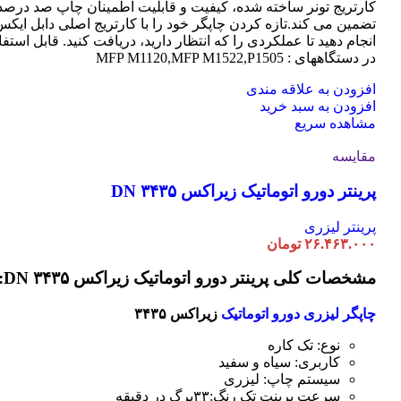
کارتریج تونر ساخته شده، کیفیت و قابلیت اطمینان چاپ صد درصد 
تضمین می کند.تازه کردن چاپگر خود را با کارتریج اصلی دابل ایک
انجام دهید تا عملکردی را که انتظار دارید، دریافت کنید. قابل استفا
در دستگاههای : MFP M1120,MFP M1522,P1505
افزودن به علاقه مندی
افزودن به سبد خرید
مشاهده سریع
مقایسه
پرینتر دورو اتوماتیک زیراکس DN ۳۴۳۵
پرینتر لیزری
۲۶.۴۶۳.۰۰۰
تومان
مشخصات کلی پرینتر دورو اتوماتیک زیراکس DN ۳۴۳۵:
چاپگر لیزری دورو اتوماتیک
زیراکس ۳۴۳۵
نوع: تک کاره
کاربری: سیاه و سفید
سیستم چاپ: لیزری
سرعت پرینت تک رنگ:۳۳برگ در دقیقه