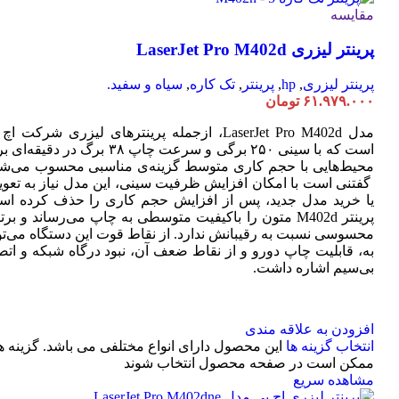
مقایسه
پرینتر لیزری LaserJet Pro M402d
پرینتر لیزری
,
hp
,
پرینتر
,
تک کاره
,
سیاه و سفید.
۶۱.۹۷۹.۰۰۰
تومان
مدل LaserJet Pro M402d، ازجمله پرینترهای لیزری شرکت ا
است که با سینی ۲۵۰ برگی و سرعت چاپ ۳۸ برگ در دقیقه
محیط‌هایی با حجم کاری متوسط گزینه‌ی مناسبی محسوب می‌شو
گفتنی است با امکان افزایش ظرفیت سینی، این مدل نیاز به تعو
یا خرید مدل جدید، پس از افزایش حجم کاری را حذف کرده اس
پرینتر M402d متون را باکیفیت متوسطی به چاپ می‌رساند و بر
محسوسی نسبت به رقیبانش ندارد. از نقاط قوت این دستگاه می‌تو
به، قابلیت چاپ دورو و از نقاط ضعف آن، نبود درگاه شبکه و اتص
بی‌سیم اشاره داشت.
افزودن به علاقه مندی
انتخاب گزینه ها
این محصول دارای انواع مختلفی می باشد. گزینه ه
ممکن است در صفحه محصول انتخاب شوند
مشاهده سریع