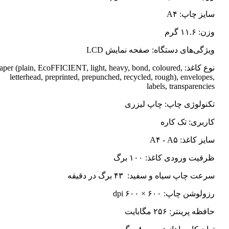
سایز چاپ: A۴
وزن: ۱۱.۶ گرم
ویژگی‌های دستگاه: صفحه نمایش LCD
نوع کاغذ: Paper (plain, EcoFFICIENT, light, heavy, bond, coloured
letterhead, preprinted, prepunched, recycled, rough), envelopes,
labels, transparencies
تکنولوژی چاپ: چاپ لیزری
کاربری: تک کاره
سایز کاغذ: A۴ - A۵
ظرفیت ورودی کاغذ: ۱۰۰ برگ
سرعت چاپ سیاه و سفید: ۴۳ برگ در دقیقه
رزولوشن چاپ: ۶۰۰ × ۶۰۰ dpi
حافظه پرینتر: ۲۵۶ مگابایت