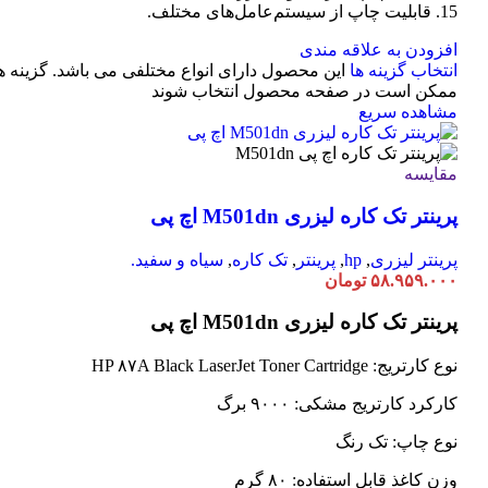
15. قابلیت چاپ از سیستم‌عامل‌های مختلف.
افزودن به علاقه مندی
انتخاب گزینه ها
این محصول دارای انواع مختلفی می باشد. گزینه ه
ممکن است در صفحه محصول انتخاب شوند
مشاهده سریع
مقایسه
پرینتر تک کاره لیزری M501dn اچ پی
پرینتر لیزری
,
hp
,
پرینتر
,
تک کاره
,
سیاه و سفید.
۵۸.۹۵۹.۰۰۰
تومان
پرینتر تک کاره لیزری M501dn اچ پی
نوع کارتریج: HP ۸۷A Black LaserJet Toner Cartridge
کارکرد کارتریج مشکی: ۹۰۰۰ برگ
نوع چاپ: تک رنگ
وزن کاغذ قابل استفاده: ۸۰ گرم