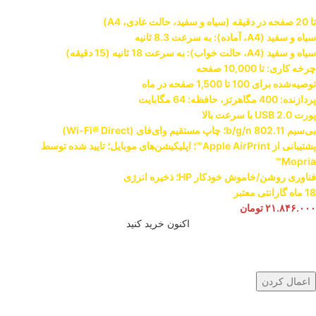
تا 20 صفحه در دقیقه (سیاه و سفید، حالت عادی، A4)
سیاه و سفید (A4، آماده): به سرعت 8.3 ثانیه
سیاه و سفید (A4، حالت خواب): به سرعت 18 ثانیه (15 دقیقه)
چرخه کاری: تا 10,000 صفحه
توصیه‌شده برای 100 تا 1,500 صفحه در ماه
پردازنده: 400 مگاهرتز، حافظه: 64 مگابایت
پورت USB 2.0 با سرعت بالا
بی‌سیم 802.11 b/g/n؛ چاپ مستقیم وای‌فای (Wi-Fi® Direct)
پشتیبانی از Apple AirPrint™؛ اپلیکیشن‌های موبایل؛ تایید شده توسط
Mopria™
فناوری روشن/خاموش خودکار HP؛ ذخیره انرژی
18 ماه گارانتی معتبر
۲۱.۸۴۶.۰۰۰
تومان
اکنون خرید کنید
اعمال کردن