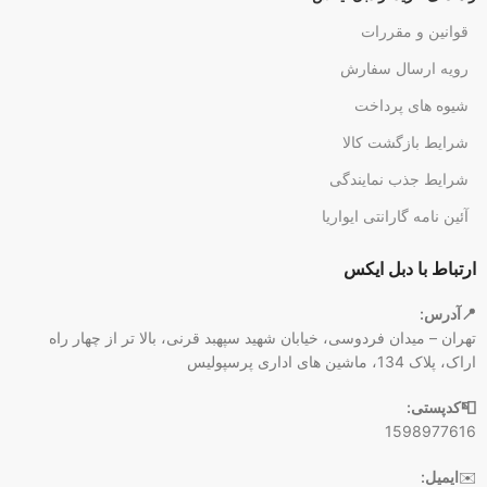
قوانین و مقررات
رویه ارسال سفارش
شیوه های پرداخت
شرایط بازگشت کالا
شرایط جذب نمایندگی
آئین نامه گارانتی ایواریا
ارتباط با دبل ایکس
📍آدرس:
تهران – میدان فردوسی، خیابان شهید سپهبد قرنی، بالا تر از چهار راه
اراک، پلاک 134، ماشین های اداری پرسپولیس
📮کدپستی:
1598977616
✉️
ایمیل: