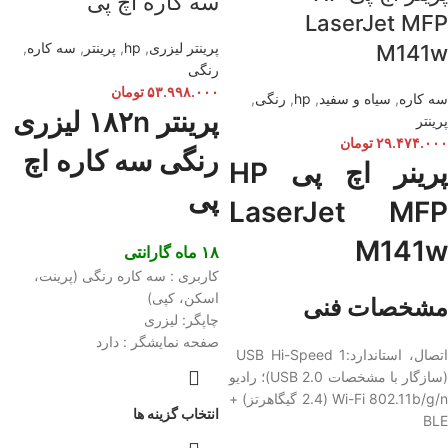
سه کاره اچ پی
LaserJet MFP
پرینتر لیزری
,
hp
,
پرینتر
,
سه کاره
,
M141w
رنگی
۵۳.۹۹۸.۰۰۰
تومان
سه کاره
,
سیاه و سفید
,
hp
,
رنگی
,
پرینتر ۱۸۲n لیزری
پرینتر
۲۹.۴۷۴.۰۰۰
تومان
رنگی سه کاره اچ
پرینر اچ پی
HP
پی
LaserJet MFP
M141w
۱۸ ماه گارانتی
کاربری : سه کاره رنگی (پرینت،
اسکن، کپی)
مشخصات فنی
چاپگر: لیزری
صفحه نمایشگر : دارد
اتصال، استاندارد:1 USB Hi-Speed ​​
(سازگار با مشخصات USB 2.0)؛ رادیو
Wi-Fi 802.11b/g/n (2.4 گیگاهرتز) +
انتخاب گزینه ها
BLE