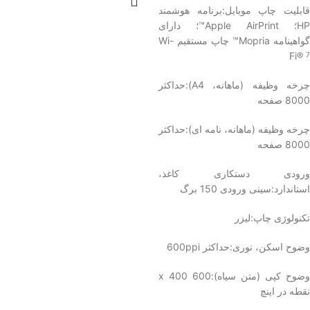
قابلیت چاپ موبایل:برنامه هوشمند
HP؛ Apple AirPrint™؛ دارای
گواهینامه Mopria™
چاپ
مستقیم Wi-
Fi®
7
چرخه وظیفه (ماهانه، A4):حداکثر
8000 صفحه
چرخه وظیفه (ماهانه، نامه ای):حداکثر
8000 صفحه
ورودی دستکاری کاغذ،
استاندارد:سینی ورودی 150 برگ
تکنولوژی چاپ:لیزر
وضوح اسکن، نوری:حداکثر 600ppi
وضوح کپی (متن سیاه):
600 x 400
نقطه در اینچ