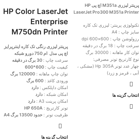
پرینتر لیزری M351a اچ پی
HP
HP Color LaserJet
LaserJet Pro300 M351a Printer
Enterprise
تکنولوژی پرینتر: لیزری تک کاره
M750dn Printer
سایز چاپ : A4
رزولوشن چاپ : 600×600 dpi
سرعت چاپ : 18 برگ در دقیقه
پرینتر لیزری رنگی تک کاره اینترپرایز
توان کار ماهانه : 30000 برگ
اچ پی مدل ام 750 دورو شبکه
نوع کارتریج تونر مصرفی:
سرعت چاپ :
30 برگ در دقیقه
چهار عدد تونر Hp 305A (مشکی ،
کیفیت چاپ :
600*600
آبی ، قرمز و زرد)
توان چاپ ماهانه :
120000 برگ
ورودی کاغذ :
600 برگ
امکان داپلکس :
دارد
امکان شبکه :
دارد
انتخاب گزینه ها
امکان پرینت A3 :
دارد
تونر کارتریج :
HP 650A
ظرفیت تونر :
حدود 13500 برگ A4
انتخاب گزینه ها