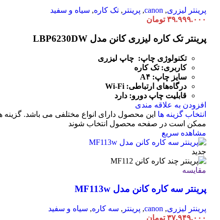
پرینتر لیزری
,
canon
,
پرینتر
,
تک کاره
,
سیاه و سفید
۳۹.۹۹۹.۰۰۰
تومان
پرینتر تک کاره لیزری کانن مدل LBP6230DW
تکنولوژی چاپ: چاپ لیزری
کاربری: تک کاره
سایز چاپ: A۴
درگاه‌های ارتباطی:
Fi
-
Wi
قابلیت چاپ دورو: دارد
افزودن به علاقه مندی
انتخاب گزینه ها
این محصول دارای انواع مختلفی می باشد. گزینه ه
ممکن است در صفحه محصول انتخاب شوند
مشاهده سریع
جدید
مقایسه
پرینتر سه کاره کانن مدل MF113w
پرینتر لیزری
,
canon
,
پرینتر
,
سه کاره
,
سیاه و سفید
۳۷.۹۴۹.۰۰۰
تومان