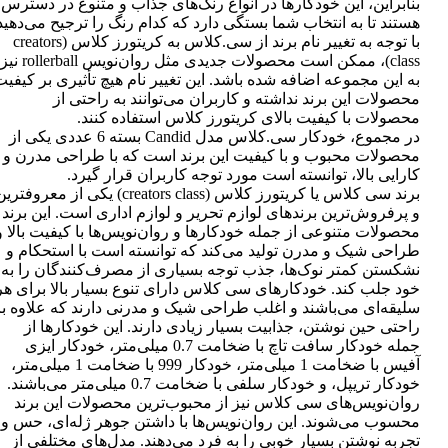
بنابراین، این خودکارها در انواع رنگ‌های جذاب و متنوع در دسترس
هستند تا به انتخاب شما بستگی دارد که کدام رنگ را ترجیح می‌دهید
با توجه به تغییر نام برند از سی.کلاس به کریتورز کلاس (creators
class)، ممکن است محصولات جدیدی مثل روان‌نویس rollerball نیز
به این مجموعه اضافه شده باشد. این تغییر نام هیچ تأثیری بر کیفی
محصولات این برند نداشته و کاربران می‌توانند به راحتی از
محصولات با کیفیت بالای کریتورز کلاس استفاده کنند.
در مجموع، خودکار سی.کلاس مدل Candid بسته 6 عددی یکی از
محصولات محبوب و با کیفیت این برند است که با طراحی مدرن و
کارایی بالا، توانسته است مورد توجه کاربران قرار گیرد.
برند سی کلاس یا کریتورز کلاس (creators class) یکی از معروفتر
و پرفروش‌ترین برندهای لوازم تحریر و لوازم اداری است. این برند
محصولات متنوعی از جمله خودکارها و روان‌نویس‌ها با کیفیت بالا و
طراحی شیک و مدرن تولید می‌کند که توانسته است با استحکام و
نشکستن کمتر نوک‌ها، جذب توجه بسیاری از مصرف‌کنندگان را به
خود جلب کند. خودکارهای سی کلاس دارای تنوع بسیار بالا برای هر
سلیقه‌ای می‌باشند و اغلب طراحی شیک و مدرنی دارند که علاوه بر
راحتی حین نوشتن، جذابیت بسیار زیادی دارند. این خودکارها از
جمله خودکار سافت تاچ با ضخامت 0.7 میلی‌متر، خودکار ایزی
آفیس با ضخامت 1 میلی‌متر، خودکار 999 با ضخامت 1 میلی‌متر،
خودکار تریپل، و خودکار سلفی با ضخامت 0.7 میلی‌متر می‌باشند.
روان‌نویس‌های سی کلاس نیز از محبوب‌ترین محصولات این برند
محسوب می‌شوند. این روان‌نویس‌ها با داشتن جوهر ژله‌ای، حس و
تجربه نوشتن بسیار خوبی را به فرد می‌دهند. مدل‌های مختلفی از