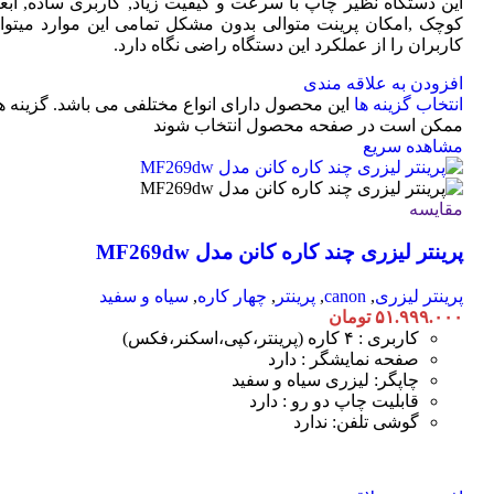
این دستگاه نظیر چاپ با سرعت و کیفیت زیاد, کاربری ساده, ابعا
کوچک ,امکان پرینت متوالی بدون مشکل تمامی این موارد میتوان
کاربران را از عملکرد این دستگاه راضی نگاه دارد.
افزودن به علاقه مندی
انتخاب گزینه ها
این محصول دارای انواع مختلفی می باشد. گزینه ه
ممکن است در صفحه محصول انتخاب شوند
مشاهده سریع
مقایسه
پرینتر لیزری چند کاره کانن مدل MF269dw
پرینتر لیزری
,
canon
,
پرینتر
,
چهار کاره
,
سیاه و سفید
۵۱.۹۹۹.۰۰۰
تومان
کاربری : ۴ کاره (پرینتر،کپی،اسکنر،فکس)
صفحه نمایشگر : دارد
چاپگر: لیزری سیاه و سفید
قابلیت چاپ دو رو : دارد
گوشی تلفن: ندارد