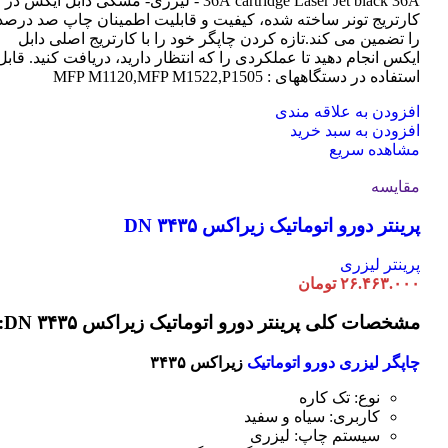
cartridge Laser
36A
Jet black 36A - لیزری- مشکی دابل ایکس در
کارتریج تونر ساخته شده، کیفیت و قابلیت اطمینان چاپ صد درصد
را تضمین می کند.تازه کردن چاپگر خود را با کارتریج اصلی دابل
ایکس انجام دهید تا عملکردی را که انتظار دارید، دریافت کنید. قابل
استفاده در دستگاههای : MFP M1120,MFP M1522,P1505
افزودن به علاقه مندی
افزودن به سبد خرید
مشاهده سریع
مقایسه
پرینتر دورو اتوماتیک زیراکس DN ۳۴۳۵
پرینتر لیزری
۲۶.۴۶۳.۰۰۰
تومان
مشخصات کلی پرینتر دورو اتوماتیک زیراکس DN ۳۴۳۵:
چاپگر لیزری دورو اتوماتیک
زیراکس ۳۴۳۵
نوع: تک کاره
کاربری: سیاه و سفید
سیستم چاپ: لیزری