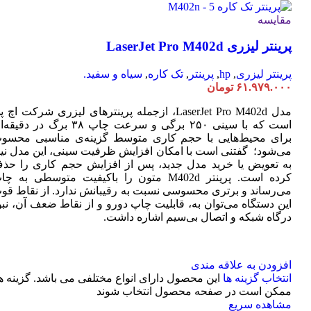
مقایسه
پرینتر لیزری LaserJet Pro M402d
پرینتر لیزری
,
hp
,
پرینتر
,
تک کاره
,
سیاه و سفید.
۶۱.۹۷۹.۰۰۰
تومان
مدل LaserJet Pro M402d، ازجمله پرینترهای لیزری شرکت اچ 
است که با سینی ۲۵۰ برگی و سرعت چاپ ۳۸ برگ در دقی
برای محیط‌هایی با حجم کاری متوسط گزینه‌ی مناسبی محسو
می‌شود؛ گفتنی است با امکان افزایش ظرفیت سینی، این مدل نیا
به تعویض یا خرید مدل جدید، پس از افزایش حجم کاری را حذ
کرده است. پرینتر M402d متون را باکیفیت متوسطی به چ
می‌رساند و برتری محسوسی نسبت به رقیبانش ندارد. از نقاط قو
این دستگاه می‌توان به، قابلیت چاپ دورو و از نقاط ضعف آن، نبو
درگاه شبکه و اتصال بی‌سیم اشاره داشت.
افزودن به علاقه مندی
انتخاب گزینه ها
این محصول دارای انواع مختلفی می باشد. گزینه ه
ممکن است در صفحه محصول انتخاب شوند
مشاهده سریع