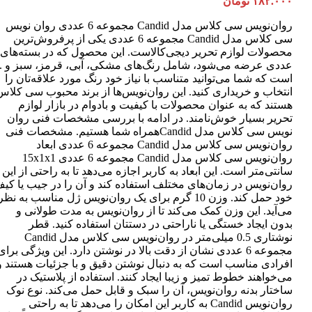
۱۸۲.۰۰۰
تومان
روان‌نویس سی کلاس مدل Candid مجموعه 6 عددی روان نویس
سی کلاس مدل Candid مجموعه 6 عددی یکی از پرفروش‌ترین
عددی عرضه می‌شود، شامل رنگ‌های مشکی، آبی، قرمز، سبز و ..
است که شما می‌توانید متناسب با نیاز خود رنگ مورد علاقه‌تان را
انتخاب و خریداری کنید. این روان‌نویس‌ها از برند محبوب سی کلاس
هستند که به عنوان محصولات با کیفیت و بادوام در بازار لوازم
تحریر بسیار خوش‌نامند. در ادامه با بررسی مشخصات فنی روان
نویس سی کلاس مدل Candidهمراه شما هستیم. مشخصات فنی
روان‌نویس سی کلاس مدل Candid مجموعه 6 عددی ابعاد
روان‌نویس سی کلاس مدل Candid مجموعه 6 عددی 15x1x1
سانتی‌متر است. این ابعاد به کاربر اجازه می‌دهد تا به راحتی از این
روان‌نویس در زمان‌های مختلف استفاده کند و آن را در جیب یا کی
خود حمل کند. وزن 10 گرم برای یک روان‌نویس ژل مناسب به نظر
می‌آید. این وزن کمک می‌کند تا از روان‌نویس به مدت طولانی و
بدون ایجاد خستگی یا ناراحتی در دستتان استفاده کنید. قطر
نوشتاری 0.5 میلی‌متر در روان‌نویس سی کلاس مدل Candid
مجموعه 6 عددی نشان از دقت بالا در نوشتن دارد. این ویژگی برای
افرادی مناسب است که به دنبال نوشتن دقیق و با جزئیات هستند و
می‌خواهند خطوط تمیز و زیبا ایجاد کنند. استفاده از پلاستیک در
ساختار بدنه روان‌نویس، آن را سبک و قابل حمل می‌کند. نوع نوک
روان‌نویس Candid به کاربر این امکان را می‌دهد تا به راحتی