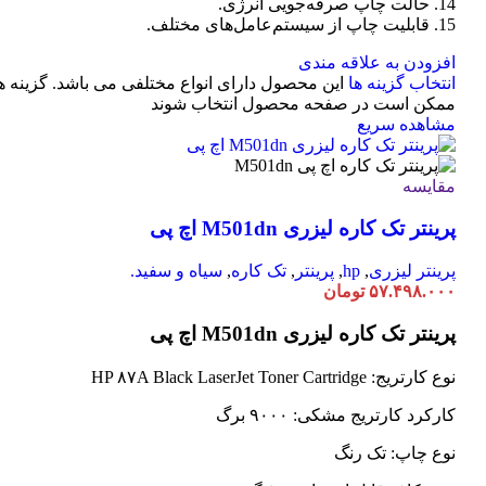
14. حالت چاپ صرفه‌جویی انرژی.
15. قابلیت چاپ از سیستم‌عامل‌های مختلف.
افزودن به علاقه مندی
انتخاب گزینه ها
این محصول دارای انواع مختلفی می باشد. گزینه ه
ممکن است در صفحه محصول انتخاب شوند
مشاهده سریع
مقایسه
پرینتر تک کاره لیزری M501dn اچ پی
پرینتر لیزری
,
hp
,
پرینتر
,
تک کاره
,
سیاه و سفید.
۵۷.۴۹۸.۰۰۰
تومان
پرینتر تک کاره لیزری M501dn اچ پی
نوع کارتریج: HP ۸۷A Black LaserJet Toner Cartridge
کارکرد کارتریج مشکی: ۹۰۰۰ برگ
نوع چاپ: تک رنگ