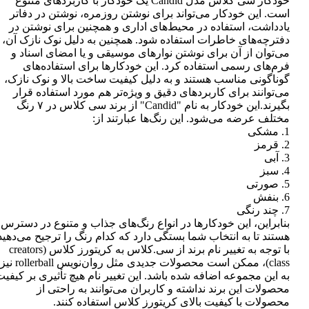
خودکار سی کلاس مدل Candid یک خودکار با کاربردهای متنوع
است. این خودکار می‌تواند برای نوشتن روزمره، نوشتن در دفاتر
یادداشت، استفاده در محیط‌های اداری و همچنین برای نوشتن در
دفترچه‌های خاطرات استفاده شود. همچنین به دلیل نوک نازک آن،
می‌توان از آن برای نوشتن نوارهای موسیقی و یا امضای اسناد و
فرم‌های رسمی استفاده کرد. این خودکارها برای استفاده‌های
گوناگونی مناسب هستند و به دلیل کیفیت ساخت بالا و نوک نازک،
می‌توانند برای کاربردهای دقیق و ویژه‌تر هم مورد استفاده قرار
بگیرند.این خودکار به نام "Candid" از برند سی کلاس در ۷ رنگ
مختلف عرضه می‌شود. این رنگ‌ها عبارتند از:
1. مشکی
2. قرمز
3. آبی
4. سبز
5. صورتی
6. بنفش
7. چند رنگی
بنابراین، این خودکارها در انواع رنگ‌های جذاب و متنوع در دسترس
هستند تا به انتخاب شما بستگی دارد که کدام رنگ را ترجیح می‌دهید
با توجه به تغییر نام برند از سی.کلاس به کریتورز کلاس (creators
class)، ممکن است محصولات جدیدی مثل روان‌نویس rollerball نیز
به این مجموعه اضافه شده باشد. این تغییر نام هیچ تأثیری بر کیفی
محصولات این برند نداشته و کاربران می‌توانند به راحتی از
محصولات با کیفیت بالای کریتورز کلاس استفاده کنند.