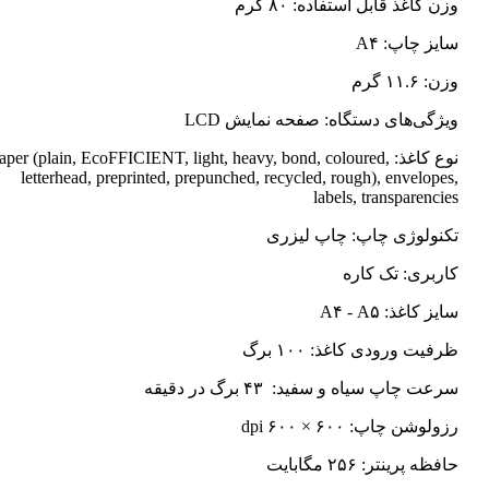
وزن کاغذ قابل استفاده: ۸۰ گرم
سایز چاپ: A۴
وزن: ۱۱.۶ گرم
ویژگی‌های دستگاه: صفحه نمایش LCD
نوع کاغذ: Paper (plain, EcoFFICIENT, light, heavy, bond, coloured
letterhead, preprinted, prepunched, recycled, rough), envelopes,
labels, transparencies
تکنولوژی چاپ: چاپ لیزری
کاربری: تک کاره
سایز کاغذ: A۴ - A۵
ظرفیت ورودی کاغذ: ۱۰۰ برگ
سرعت چاپ سیاه و سفید: ۴۳ برگ در دقیقه
رزولوشن چاپ: ۶۰۰ × ۶۰۰ dpi
حافظه پرینتر: ۲۵۶ مگابایت