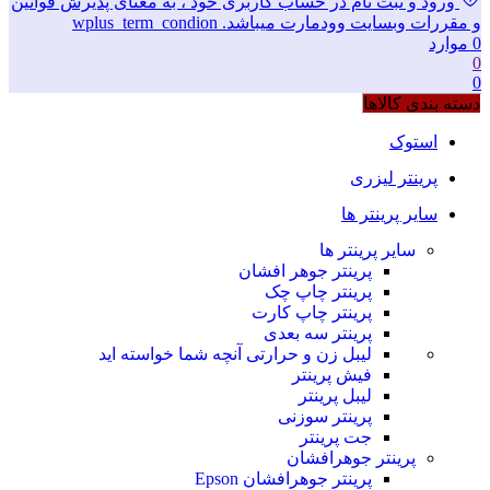
ورود و ثبت نام در حساب کاربری خود ، به معنای پذیرش قوانین
و مقررات وبسایت وودمارت میباشد. wplus_term_condion
0
موارد
0
0
دسته بندی کالاها
استوک
پرینتر لیزری
سایر پرینتر ها
سایر پرینتر ها
پرینتر جوهر افشان
پرینتر چاپ چک
پرینتر چاپ کارت
پرینتر سه بعدی
لیبل زن و حرارتی
آنچه شما خواسته اید
فیش پرینتر
لیبل پرینتر
پرینتر سوزنی
جت پرینتر
پرینتر جوهرافشان
پرینتر جوهرافشان Epson