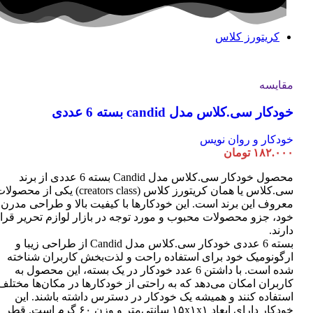
کریتورز کلاس
مقایسه
خودکار سی.کلاس مدل candid بسته 6 عددی
خودکار و روان نویس
۱۸۲.۰۰۰
تومان
محصول خودکار سی.کلاس مدل Candid بسته 6 عددی از برند
سی.کلاس یا همان کریتورز کلاس (creators class) یکی از محصو
معروف این برند است. این خودکارها با کیفیت بالا و طراحی مدرن
خود، جزو محصولات محبوب و مورد توجه در بازار لوازم تحریر قرا
دارند.
بسته 6 عددی خودکار سی.کلاس مدل Candid از طراحی زیبا و
ارگونومیک خود برای استفاده راحت و لذت‌بخش کاربران شناخته
شده است. با داشتن 6 عدد خودکار در یک بسته، این محصول به
کاربران امکان می‌دهد که به راحتی از خودکارها در مکان‌ها مختلف
استفاده کنند و همیشه یک خودکار در دسترس داشته باشند. این
خودکار دارای ابعاد ۱۵x۱x۱ سانتی‌متر و وزن ۶۰ گرم است. قطر