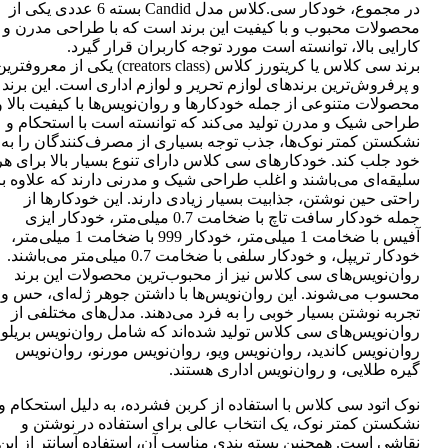
در مجموع، خودکار سی.کلاس مدل Candid بسته 6 عددی یکی از
محصولات محبوب و با کیفیت این برند است که با طراحی مدرن و
کارایی بالا، توانسته است مورد توجه کاربران قرار گیرد.
برند سی کلاس یا کریتورز کلاس (creators class) یکی از معروفتر
و پرفروش‌ترین برندهای لوازم تحریر و لوازم اداری است. این برند
محصولات متنوعی از جمله خودکارها و روان‌نویس‌ها با کیفیت بالا و
طراحی شیک و مدرن تولید می‌کند که توانسته است با استحکام و
نشکستن کمتر نوک‌ها، جذب توجه بسیاری از مصرف‌کنندگان را به
خود جلب کند. خودکارهای سی کلاس دارای تنوع بسیار بالا برای هر
سلیقه‌ای می‌باشند و اغلب طراحی شیک و مدرنی دارند که علاوه بر
راحتی حین نوشتن، جذابیت بسیار زیادی دارند. این خودکارها از
جمله خودکار سافت تاچ با ضخامت 0.7 میلی‌متر، خودکار ایزی
آفیس با ضخامت 1 میلی‌متر، خودکار 999 با ضخامت 1 میلی‌متر،
خودکار تریپل، و خودکار سلفی با ضخامت 0.7 میلی‌متر می‌باشند.
روان‌نویس‌های سی کلاس نیز از محبوب‌ترین محصولات این برند
محسوب می‌شوند. این روان‌نویس‌ها با داشتن جوهر ژله‌ای، حس و
تجربه نوشتن بسیار خوبی را به فرد می‌دهند. مدل‌های مختلفی از
روان‌نویس‌های سی کلاس تولید شده‌اند که شامل روان‌نویس بریلو،
روان‌نویس کاندید، روان‌نویس ویو، روان‌نویس مورنو، روان‌نویس
گیره طلایی، و روان‌نویس اداری هستند.
نوک اتود سی کلاس با استفاده از کربن فشرده، به دلیل استحکام و
نشکستن کمتر نوک، یک انتخاب عالی برای استفاده در نوشتن و
نقاشی است. همچنین بسته بندی مناسب آن، استفاده آسانتر از این