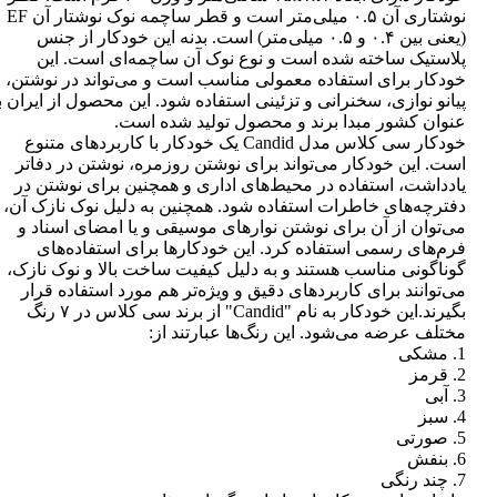
نوشتاری آن ۰.۵ میلی‌متر است و قطر ساچمه نوک نوشتار آن EF
(یعنی بین ۰.۴ و ۰.۵ میلی‌متر) است. بدنه این خودکار از جنس
پلاستیک ساخته شده است و نوع نوک آن ساچمه‌ای است. این
خودکار برای استفاده معمولی مناسب است و می‌تواند در نوشتن،
پیانو نوازی، سخنرانی و تزئینی استفاده شود. این محصول از ایران ب
عنوان کشور مبدا برند و محصول تولید شده است.
خودکار سی کلاس مدل Candid یک خودکار با کاربردهای متنوع
است. این خودکار می‌تواند برای نوشتن روزمره، نوشتن در دفاتر
یادداشت، استفاده در محیط‌های اداری و همچنین برای نوشتن در
دفترچه‌های خاطرات استفاده شود. همچنین به دلیل نوک نازک آن،
می‌توان از آن برای نوشتن نوارهای موسیقی و یا امضای اسناد و
فرم‌های رسمی استفاده کرد. این خودکارها برای استفاده‌های
گوناگونی مناسب هستند و به دلیل کیفیت ساخت بالا و نوک نازک،
می‌توانند برای کاربردهای دقیق و ویژه‌تر هم مورد استفاده قرار
بگیرند.این خودکار به نام "Candid" از برند سی کلاس در ۷ رنگ
مختلف عرضه می‌شود. این رنگ‌ها عبارتند از:
1. مشکی
2. قرمز
3. آبی
4. سبز
5. صورتی
6. بنفش
7. چند رنگی