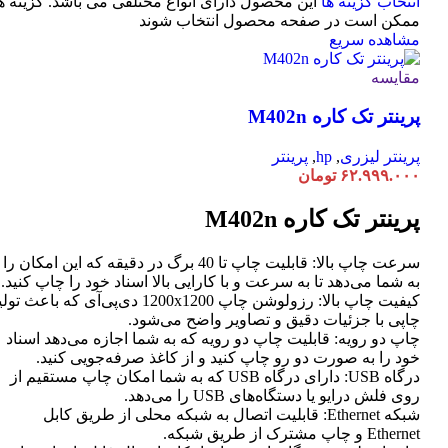
انتخاب گزینه ها
این محصول دارای انواع مختلفی می باشد. گزینه ه
ممکن است در صفحه محصول انتخاب شوند
مشاهده سریع
مقایسه
پرینتر تک کاره M402n
پرینتر لیزری
,
hp
,
پرینتر
۶۲.۹۹۹.۰۰۰
تومان
پرینتر تک کاره M402n
سرعت چاپ بالا: قابلیت چاپ تا 40 برگ در دقیقه که این امکان را
به شما می‌دهد تا به سرعت و با کارایی بالا اسناد خود را چاپ کنید.
کیفیت چاپ بالا: رزولوشن چاپ 1200x1200 دی‌پی‌آی که باعث تو
چاپی با جزئیات دقیق و تصاویر واضح می‌شود.
چاپ دو رویه: قابلیت چاپ دو رویه که به شما اجازه می‌دهد اسناد
خود را به صورت دو رو چاپ کنید و از کاغذ صرفه‌جویی کنید.
درگاه USB: دارای درگاه USB که به شما امکان چاپ مستقیم از
روی فلش درایو یا دستگاه‌های USB را می‌دهد.
شبکه Ethernet: قابلیت اتصال به شبکه محلی از طریق کابل
Ethernet و چاپ مشترک از طریق شبکه.