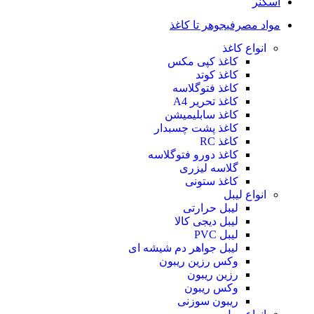
اسکنر
مواد مصرفی
جوهر تا کاغذ
انواع کاغذ
کاغذ کپی مکس
کاغذ کوتد
کاغذ فتوگلاسه
کاغذ تحریر A4
کاغذ سابلیمیشن
کاغذ پشت چسبدار
کاغذ RC
کاغذ دورو فتوگلاسه
گلاسه لیزری
کاغذ ستونی
انواع لیبل
لیبل حرارتی
لیبل دیجی کالا
لیبل PVC
لیبل جواهر دم شیشه ای
وکس رزین ریبون
رزین ریبون
وکس ریبون
ریبون سوزنی