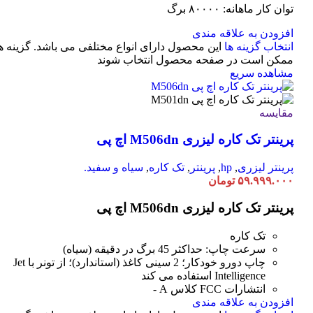
توان کار ماهانه: ۸۰۰۰۰ برگ
افزودن به علاقه مندی
انتخاب گزینه ها
این محصول دارای انواع مختلفی می باشد. گزینه ه
ممکن است در صفحه محصول انتخاب شوند
مشاهده سریع
مقایسه
پرینتر تک کاره لیزری M506dn اچ پی
پرینتر لیزری
,
hp
,
پرینتر
,
تک کاره
,
سیاه و سفید.
۵۹.۹۹۹.۰۰۰
تومان
پرینتر تک کاره لیزری M506dn اچ پی
تک کاره
سرعت چاپ: حداکثر 45 برگ در دقیقه (سیاه)
چاپ دورو خودکار؛ 2 سینی کاغذ (استاندارد)؛ از تونر با Jet
Intelligence استفاده می کند
انتشارات FCC کلاس A -
افزودن به علاقه مندی