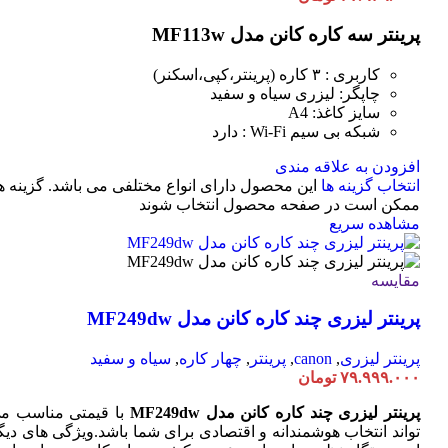
پرینتر سه کاره کانن مدل MF113w
کاربری : ۳ کاره (پرینتر،کپی،اسکنر)
چاپگر: لیزری سیاه و سفید
سایز کاغذ: A4
شبکه بی سیم Wi-Fi : دارد
افزودن به علاقه مندی
انتخاب گزینه ها
این محصول دارای انواع مختلفی می باشد. گزینه ه
ممکن است در صفحه محصول انتخاب شوند
مشاهده سریع
مقایسه
پرینتر لیزری چند کاره کانن مدل MF249dw
پرینتر لیزری
,
canon
,
پرینتر
,
چهار کاره
,
سیاه و سفید
۷۹.۹۹۹.۰۰۰
تومان
پرینتر لیزری چند کاره کانن مدل MF249dw
با قیمتی مناسب م
تواند انتخاب هوشمندانه و اقتصادی برای شما باشد.ویژگی های دیگ