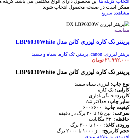
انتخاب گزینه ها
این محصول دارای انواع مختلفی می باشد. گزینه ه
ممکن است در صفحه محصول انتخاب شوند
مشاهده سریع
مقایسه
پرینتر تک کاره لیزری کانن مدل LBP6030White
پرینتر لیزری
,
canon
,
پرینتر
,
تک کاره
,
سیاه و سفید
۲۱.۹۹۲.۰۰۰
تومان
پرینتر تک کاره لیزری کانن مدل LBP6030White
نوع چاپ:
لیزری سیاه سفید
کارایی:
تک کاره
کاربرد:
خانگی-اداری
سایز چاپ:
حداکثر A4
کیفیت چاپ:
۶۰۰x۶۰۰
سرعت:
بین ۱۵ تا ۳۰ برگ در دقیقه
حافظه:
۳۲ مگابایت
ورودی کاغذ:
۱۰۰ تا ۳۰۰ برگ
حجم کارتریج:
از ۱۰۰۰ تا ۲۰۰۰ برگ
افزودن به علاقه مندی