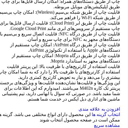
چاپ از طریق دستگاه‌های همراه: امکان ارسال فایل‌ها برای چاپ ا
طریق اپلیکیشن‌های موبایل مربوطه.
قابلیت چاپ از طریق شبکه بی‌سیم (Wireless): امکان چاپ بی‌سی
از طریق شبکه Wi-Fi را فراهم می‌کند.
قابلیت چاپ از طریق ابر (Cloud Print): قابلیت ارسال فایل‌ها برای
چاپ مستقیم از سرویس‌های ابری مانند Google Cloud Print.
قابلیت چاپ از طریق درگاه NFC: قابلیت اتصال سریع و بی‌سیم با
دستگاه‌های مجهز به NFC برای چاپ سریع و آسان.
قابلیت چاپ از طریق درگاه AirPrint: امکان چاپ مستقیم از
دستگاه‌های Apple با استفاده از تکنولوژی AirPrint.
قابلیت چاپ از طریق درگاه Mopria: امکان چاپ مستقیم از
دستگاه‌های مجهز به استاندارد Mopria.
قابلیت استفاده از کارتریج‌های با ظرفیت بالا: این پرینتر قابلیت
استفاده از کارتریج‌های با ظرفیت بالا را دارد که به شما امکان چاپ
بیشتری را می‌دهد و نیاز به تعویض کارتریج کمتری دارید.
این ویژگی‌ها و قابلیت‌ها نشان‌دهنده قابلیت‌ها و ویژگی‌های برجسته
پرینتر تک کاره M402n می‌باشند. امیدوارم که این اطلاعات برای
شما مفید باشد. در صورتی که سوال یا ابهامی دارید، تیم پشتیبانی
ماشین های اداری دبل ایکس در خدمت شما هستم.
افزودن به علاقه مندی
انتخاب گزینه ها
این محصول دارای انواع مختلفی می باشد. گزینه ه
ممکن است در صفحه محصول انتخاب شوند
مشاهده سریع