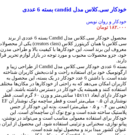
خودکار سی.کلاس مدل candid بسته 6 عددی
خودکار و روان نویس
۱۸۲.۰۰۰
تومان
محصول خودکار سی.کلاس مدل Candid بسته 6 عددی از برند
سی.کلاس یا همان کریتورز کلاس (creators class) یکی از محصو
معروف این برند است. این خودکارها با کیفیت بالا و طراحی مدرن
خود، جزو محصولات محبوب و مورد توجه در بازار لوازم تحریر قرا
دارند.
بسته 6 عددی خودکار سی.کلاس مدل Candid از طراحی زیبا و
ارگونومیک خود برای استفاده راحت و لذت‌بخش کاربران شناخته
شده است. با داشتن 6 عدد خودکار در یک بسته، این محصول به
کاربران امکان می‌دهد که به راحتی از خودکارها در مکان‌ها مختلف
استفاده کنند و همیشه یک خودکار در دسترس داشته باشند. این
خودکار دارای ابعاد ۱۵x۱x۱ سانتی‌متر و وزن ۶۰ گرم است. قطر
نوشتاری آن ۰.۵ میلی‌متر است و قطر ساچمه نوک نوشتار آن EF
(یعنی بین ۰.۴ و ۰.۵ میلی‌متر) است. بدنه این خودکار از جنس
پلاستیک ساخته شده است و نوع نوک آن ساچمه‌ای است. این
خودکار برای استفاده معمولی مناسب است و می‌تواند در نوشتن،
پیانو نوازی، سخنرانی و تزئینی استفاده شود. این محصول از ایران ب
عنوان کشور مبدا برند و محصول تولید شده است.