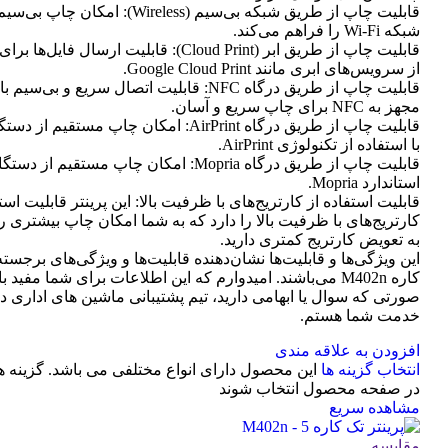
قابلیت چاپ از طریق شبکه بی‌سیم (Wireless): امک
شبکه Wi-Fi را فراهم می‌کند.
قابلیت چاپ از طریق ابر (Cloud Print): قابلیت ارسال
از سرویس‌های ابری مانند Google Cloud Print.
قابلیت چاپ از طریق درگاه NFC: قابلیت اتصال سریع و بی
مجهز به NFC برای چاپ سریع و آسان.
با استفاده از تکنولوژی AirPrint.
قابلیت چاپ از طریق درگاه Mopria: امکان چاپ مستقیم
استاندارد Mopria.
قابلیت استفاده از کارتریج‌های با ظرفیت بالا: این پرینتر قابلیت است
کارتریج‌های با ظرفیت بالا را دارد که به شما امکان چاپ بیشتری را 
به تعویض کارتریج کمتری دارید.
این ویژگی‌ها و قابلیت‌ها نشان‌دهنده قابلیت‌ها و ویژگی‌های برجسته
کاره M402n می‌باشند. امیدوارم که این اطلاعات برای شما مفید ب
صورتی که سوال یا ابهامی دارید، تیم پشتیبانی ماشین های اداری د
خدمت شما هستم.
افزودن به علاقه مندی
انتخاب گزینه ها
این محصول دارای انواع مختلفی می باشد. گزینه 
در صفحه محصول انتخاب شوند
مشاهده سریع
مقایسه