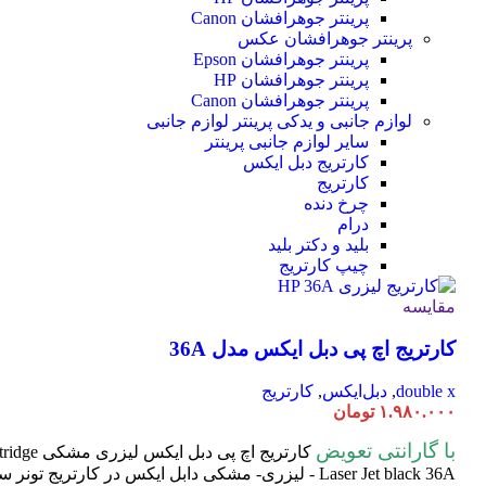
پرینتر جوهرافشان Canon
پرینتر جوهرافشان عکس
پرینتر جوهرافشان Epson
پرینتر جوهرافشان HP
پرینتر جوهرافشان Canon
لوازم جانبی و یدکی پرینتر
لوازم جانبی
سایر لوازم جانبی پرینتر
کارتریج دبل ایکس
کارتریج
چرخ دنده
درام
بلید و دکتر بلید
چیپ کارتریج
مقایسه
کارتریج اچ پی دبل ایکس مدل 36A
double x
,
دبل‌ایکس
,
کارتریج
۱.۹۸۰.۰۰۰
تومان
با گارانتی تعویض
کارتریج اچ پی دبل ایکس لیزری مشکی HP 36A
tridge
Laser
Jet black 36A - لیزری- مشکی دابل ایکس در کارتریج تون