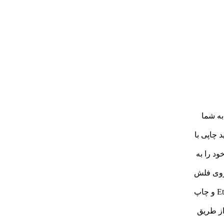
ان را به شما
 باعث تولید چاپی با
ود را به
یم از روی فلش
شبکه Ethernet: قابلیت اتصال به شبکه محلی از طریق کابل Ethernet و چاپ
از طریق