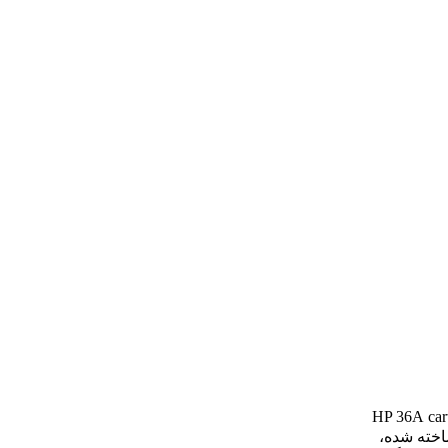
car
ر ساخته شده،