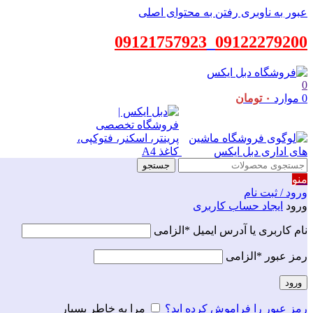
عبور به ناوبری
رفتن به محتوای اصلی
09121757923
_
09122279200
0
0
موارد
۰
تومان
جستجو
منو
ورود / ثبت نام
ورود
ایجاد حساب کاربری
نام کاربری یا آدرس ایمیل
*
الزامی
رمز عبور
*
الزامی
ورود
رمز عبور را فراموش کرده اید؟
مرا به خاطر بسپار