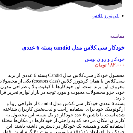
کریتورز کلاس
مقایسه
خودکار سی.کلاس مدل candid بسته 6 عددی
خودکار و روان نویس
۱۸۲.۰۰۰
تومان
محصول خودکار سی.کلاس مدل Candid بسته 6 عددی از برند
سی.کلاس یا همان کریتورز کلاس (creators class) یکی از محصو
معروف این برند است. این خودکارها با کیفیت بالا و طراحی مدرن
خود، جزو محصولات محبوب و مورد توجه در بازار لوازم تحریر قرا
دارند.
بسته 6 عددی خودکار سی.کلاس مدل Candid از طراحی زیبا و
ارگونومیک خود برای استفاده راحت و لذت‌بخش کاربران شناخته
شده است. با داشتن 6 عدد خودکار در یک بسته، این محصول به
کاربران امکان می‌دهد که به راحتی از خودکارها در مکان‌ها مختلف
استفاده کنند و همیشه یک خودکار در دسترس داشته باشند. این
خودکار دارای ابعاد ۱۵x۱x۱ سانتی‌متر و وزن ۶۰ گرم است. قطر