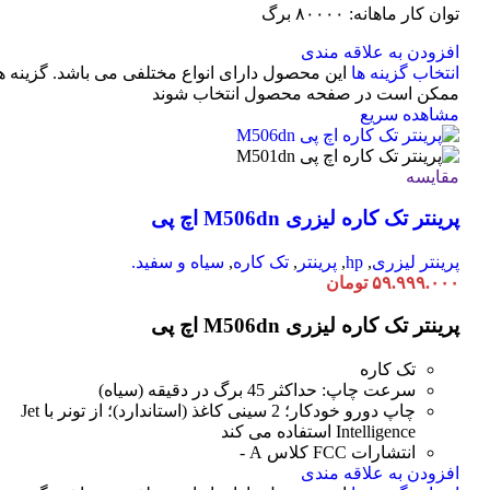
توان کار ماهانه: ۸۰۰۰۰ برگ
افزودن به علاقه مندی
انتخاب گزینه ها
این محصول دارای انواع مختلفی می باشد. گزینه ه
ممکن است در صفحه محصول انتخاب شوند
مشاهده سریع
مقایسه
پرینتر تک کاره لیزری M506dn اچ پی
پرینتر لیزری
,
hp
,
پرینتر
,
تک کاره
,
سیاه و سفید.
۵۹.۹۹۹.۰۰۰
تومان
پرینتر تک کاره لیزری M506dn اچ پی
تک کاره
سرعت چاپ: حداکثر 45 برگ در دقیقه (سیاه)
چاپ دورو خودکار؛ 2 سینی کاغذ (استاندارد)؛ از تونر با Jet
Intelligence استفاده می کند
انتشارات FCC کلاس A -
افزودن به علاقه مندی