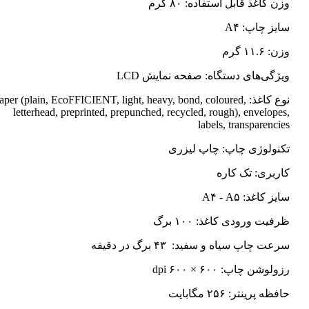
وزن کاغذ قابل استفاده: ۸۰ گرم
سایز چاپ: A۴
وزن: ۱۱.۶ گرم
ویژگی‌های دستگاه: صفحه نمایش LCD
نوع کاغذ: Paper (plain, EcoFFICIENT, light, heavy, bond, coloured
letterhead, preprinted, prepunched, recycled, rough), envelopes,
labels, transparencies
تکنولوژی چاپ: چاپ لیزری
کاربری: تک کاره
سایز کاغذ: A۴ - A۵
ظرفیت ورودی کاغذ: ۱۰۰ برگ
سرعت چاپ سیاه و سفید: ۴۳ برگ در دقیقه
رزولوشن چاپ: ۶۰۰ × ۶۰۰ dpi
حافظه پرینتر: ۲۵۶ مگابایت