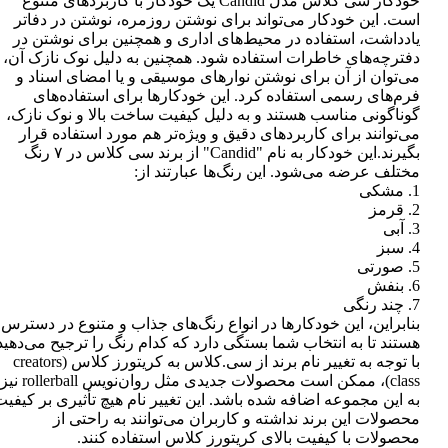
خودکار سی کلاس مدل Candid یک خودکار با کاربردهای متنوع
است. این خودکار می‌تواند برای نوشتن روزمره، نوشتن در دفاتر
یادداشت، استفاده در محیط‌های اداری و همچنین برای نوشتن در
دفترچه‌های خاطرات استفاده شود. همچنین به دلیل نوک نازک آن،
می‌توان از آن برای نوشتن نوارهای موسیقی و یا امضای اسناد و
فرم‌های رسمی استفاده کرد. این خودکارها برای استفاده‌های
گوناگونی مناسب هستند و به دلیل کیفیت ساخت بالا و نوک نازک،
می‌توانند برای کاربردهای دقیق و ویژه‌تر هم مورد استفاده قرار
بگیرند.این خودکار به نام "Candid" از برند سی کلاس در ۷ رنگ
مختلف عرضه می‌شود. این رنگ‌ها عبارتند از:
1. مشکی
2. قرمز
3. آبی
4. سبز
5. صورتی
6. بنفش
7. چند رنگی
بنابراین، این خودکارها در انواع رنگ‌های جذاب و متنوع در دسترس
هستند تا به انتخاب شما بستگی دارد که کدام رنگ را ترجیح می‌دهید
با توجه به تغییر نام برند از سی.کلاس به کریتورز کلاس (creators
class)، ممکن است محصولات جدیدی مثل روان‌نویس rollerball نیز
به این مجموعه اضافه شده باشد. این تغییر نام هیچ تأثیری بر کیفی
محصولات این برند نداشته و کاربران می‌توانند به راحتی از
محصولات با کیفیت بالای کریتورز کلاس استفاده کنند.