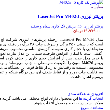
مقایسه
پرینتر لیزری LaserJet Pro M402d
پرینتر لیزری
,
hp
,
پرینتر
,
تک کاره
,
سیاه و سفید.
۶۱.۹۷۹.۰۰۰
تومان
مدل LaserJet Pro M402d، ازجمله پرینترهای لیزری شرکت ا
است که با سینی ۲۵۰ برگی و سرعت چاپ ۳۸ برگ در دقیقه
محیط‌هایی با حجم کاری متوسط گزینه‌ی مناسبی محسوب می‌شو
گفتنی است با امکان افزایش ظرفیت سینی، این مدل نیاز به تعو
یا خرید مدل جدید، پس از افزایش حجم کاری را حذف کرده اس
پرینتر M402d متون را باکیفیت متوسطی به چاپ می‌رساند و بر
محسوسی نسبت به رقیبانش ندارد. از نقاط قوت این دستگاه می‌تو
به، قابلیت چاپ دورو و از نقاط ضعف آن، نبود درگاه شبکه و اتص
بی‌سیم اشاره داشت.
افزودن به علاقه مندی
انتخاب گزینه ها
این محصول دارای انواع مختلفی می باشد. گزینه ه
ممکن است در صفحه محصول انتخاب شوند
مشاهده سریع