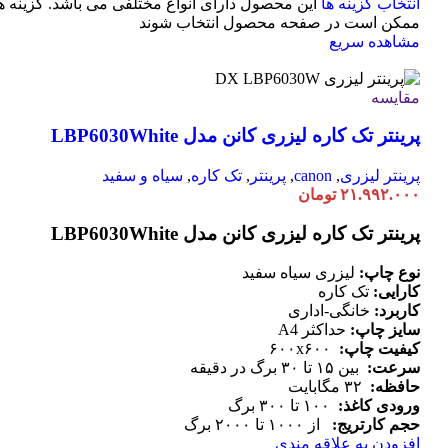
انتخاب گزینه ها
این محصول دارای انواع مختلفی می باشد. گزینه ه
ممکن است در صفحه محصول انتخاب شوند
مشاهده سریع
مقایسه
پرینتر تک کاره لیزری کانن مدل LBP6030White
پرینتر لیزری
,
canon
,
پرینتر
,
تک کاره
,
سیاه و سفید
۲۱.۹۹۲.۰۰۰
تومان
پرینتر تک کاره لیزری کانن مدل LBP6030White
نوع چاپ:
لیزری سیاه سفید
کارایی:
تک کاره
کاربرد:
خانگی-اداری
سایز چاپ:
حداکثر A4
کیفیت چاپ:
۶۰۰x۶۰۰
سرعت:
بین ۱۵ تا ۳۰ برگ در دقیقه
حافظه:
۳۲ مگابایت
ورودی کاغذ:
۱۰۰ تا ۳۰۰ برگ
حجم کارتریج:
از ۱۰۰۰ تا ۲۰۰۰ برگ
افزودن به علاقه مندی