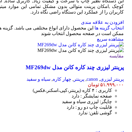
این دستگاه نظیر چاپ با سرعت و کیفیت زیاد, کاربری ساده, ابع
کوچک ,امکان پرینت متوالی بدون مشکل تمامی این موارد میتوا
کاربران را از عملکرد این دستگاه راضی نگاه دارد.
افزودن به علاقه مندی
انتخاب گزینه ها
این محصول دارای انواع مختلفی می باشد. گزینه ه
ممکن است در صفحه محصول انتخاب شوند
مشاهده سریع
مقایسه
پرینتر لیزری چند کاره کانن مدل MF269dw
پرینتر لیزری
,
canon
,
پرینتر
,
چهار کاره
,
سیاه و سفید
۵۱.۹۹۹.۰۰۰
تومان
کاربری : ۴ کاره (پرینتر،کپی،اسکنر،فکس)
صفحه نمایشگر : دارد
چاپگر: لیزری سیاه و سفید
قابلیت چاپ دو رو : دارد
گوشی تلفن: ندارد