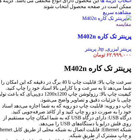
انتخاب گزینه ها
این محصول دارای انواع مختلفی می باشد. گزینه ه
ممکن است در صفحه محصول انتخاب شوند
مشاهده سریع
مقایسه
پرینتر تک کاره M402n
پرینتر لیزری
,
hp
,
پرینتر
۶۲.۹۹۹.۰۰۰
تومان
پرینتر تک کاره M402n
سرعت چاپ بالا: قابلیت چاپ تا 40 برگ در دقیقه که این امکان ر
شما می‌دهد تا به سرعت و با کارایی بالا اسناد خود را چاپ کنید.
کیفیت چاپ بالا: رزولوشن چاپ 1200x1200 دی‌پی‌آی که باعث تو
چاپی با جزئیات دقیق و تصاویر واضح می‌شود.
چاپ دو رویه: قابلیت چاپ دو رویه که به شما اجازه می‌دهد اسناد
خود را به صورت دو رو چاپ کنید و از کاغذ صرفه‌جویی کنید.
درگاه USB: دارای درگاه USB که به شما امکان چاپ مستقیم از
روی فلش درایو یا دستگاه‌های USB را می‌دهد.
شبکه Ethernet: قابلیت اتصال به شبکه محلی از طر
و چاپ مشترک از طریق شبکه.