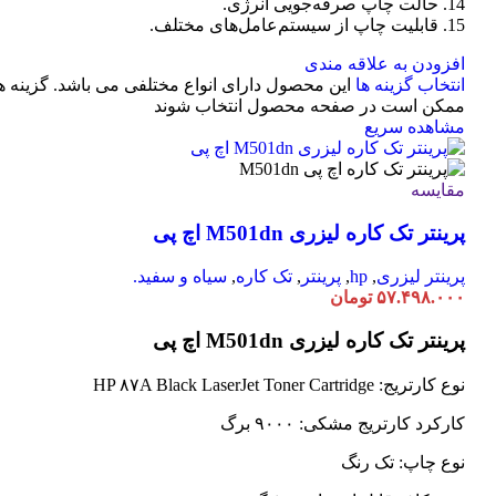
14. حالت چاپ صرفه‌جویی انرژی.
15. قابلیت چاپ از سیستم‌عامل‌های مختلف.
افزودن به علاقه مندی
انتخاب گزینه ها
این محصول دارای انواع مختلفی می باشد. گزینه ه
ممکن است در صفحه محصول انتخاب شوند
مشاهده سریع
مقایسه
پرینتر تک کاره لیزری M501dn اچ پی
پرینتر لیزری
,
hp
,
پرینتر
,
تک کاره
,
سیاه و سفید.
۵۷.۴۹۸.۰۰۰
تومان
پرینتر تک کاره لیزری M501dn اچ پی
نوع کارتریج: HP ۸۷A Black LaserJet Toner Cartridge
کارکرد کارتریج مشکی: ۹۰۰۰ برگ
نوع چاپ: تک رنگ