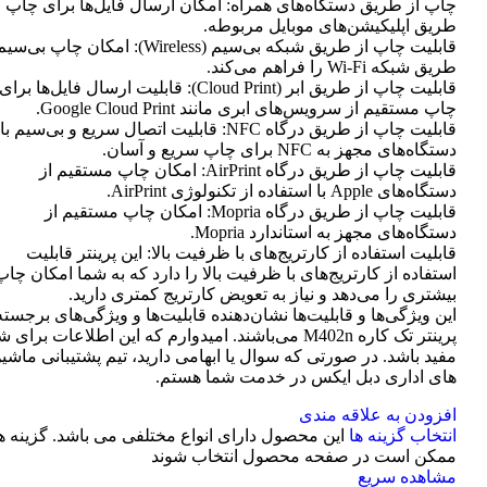
چاپ از طریق دستگاه‌های همراه: امکان ارسال فایل‌ها برای چاپ ا
طریق اپلیکیشن‌های موبایل مربوطه.
قابلیت چاپ از طریق شبکه بی‌سیم (Wireless): امکان چاپ ب
طریق شبکه Wi-Fi را فراهم می‌کند.
قابلیت چاپ از طریق ابر (Cloud Print): قابلیت ارسال فایل‌ها برای
چاپ مستقیم از سرویس‌های ابری مانند Google Cloud Print.
قابلیت چاپ از طریق درگاه NFC: قابلیت اتصال سریع و بی‌سیم با
دستگاه‌های مجهز به NFC برای چاپ سریع و آسان.
قابلیت چاپ از طریق درگاه AirPrint: امکان چاپ مستقیم از
دستگاه‌های Apple با استفاده از تکنولوژی AirPrint.
قابلیت چاپ از طریق درگاه Mopria: امکان چاپ مستقیم از
دستگاه‌های مجهز به استاندارد Mopria.
قابلیت استفاده از کارتریج‌های با ظرفیت بالا: این پرینتر قابلیت
استفاده از کارتریج‌های با ظرفیت بالا را دارد که به شما امکان چاپ
بیشتری را می‌دهد و نیاز به تعویض کارتریج کمتری دارید.
این ویژگی‌ها و قابلیت‌ها نشان‌دهنده قابلیت‌ها و ویژگی‌های برجسته
پرینتر تک کاره M402n می‌باشند. امیدوارم که این اطلاعات برای 
مفید باشد. در صورتی که سوال یا ابهامی دارید، تیم پشتیبانی ماشی
های اداری دبل ایکس در خدمت شما هستم.
افزودن به علاقه مندی
انتخاب گزینه ها
این محصول دارای انواع مختلفی می باشد. گزینه ه
ممکن است در صفحه محصول انتخاب شوند
مشاهده سریع