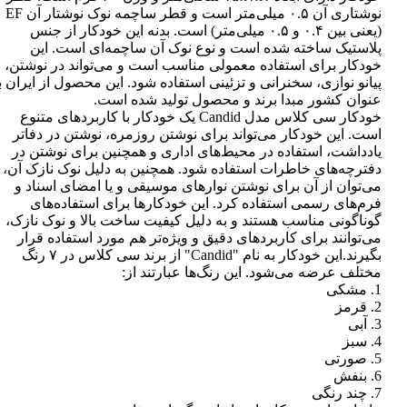
نوشتاری آن ۰.۵ میلی‌متر است و قطر ساچمه نوک نوشتار آن EF
(یعنی بین ۰.۴ و ۰.۵ میلی‌متر) است. بدنه این خودکار از جنس
پلاستیک ساخته شده است و نوع نوک آن ساچمه‌ای است. این
خودکار برای استفاده معمولی مناسب است و می‌تواند در نوشتن،
پیانو نوازی، سخنرانی و تزئینی استفاده شود. این محصول از ایران ب
عنوان کشور مبدا برند و محصول تولید شده است.
خودکار سی کلاس مدل Candid یک خودکار با کاربردهای متنوع
است. این خودکار می‌تواند برای نوشتن روزمره، نوشتن در دفاتر
یادداشت، استفاده در محیط‌های اداری و همچنین برای نوشتن در
دفترچه‌های خاطرات استفاده شود. همچنین به دلیل نوک نازک آن،
می‌توان از آن برای نوشتن نوارهای موسیقی و یا امضای اسناد و
فرم‌های رسمی استفاده کرد. این خودکارها برای استفاده‌های
گوناگونی مناسب هستند و به دلیل کیفیت ساخت بالا و نوک نازک،
می‌توانند برای کاربردهای دقیق و ویژه‌تر هم مورد استفاده قرار
بگیرند.این خودکار به نام "Candid" از برند سی کلاس در ۷ رنگ
مختلف عرضه می‌شود. این رنگ‌ها عبارتند از:
1. مشکی
2. قرمز
3. آبی
4. سبز
5. صورتی
6. بنفش
7. چند رنگی