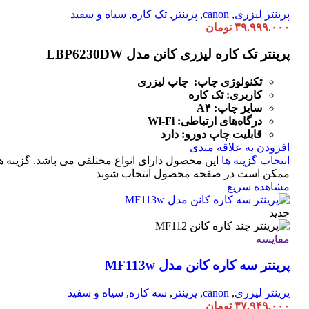
پرینتر لیزری
,
canon
,
پرینتر
,
تک کاره
,
سیاه و سفید
۳۹.۹۹۹.۰۰۰
تومان
پرینتر تک کاره لیزری کانن مدل LBP6230DW
تکنولوژی چاپ: چاپ لیزری
کاربری: تک کاره
سایز چاپ: A۴
درگاه‌های ارتباطی:
Fi
-
Wi
قابلیت چاپ دورو: دارد
افزودن به علاقه مندی
انتخاب گزینه ها
این محصول دارای انواع مختلفی می باشد. گزینه ه
ممکن است در صفحه محصول انتخاب شوند
مشاهده سریع
جدید
مقایسه
پرینتر سه کاره کانن مدل MF113w
پرینتر لیزری
,
canon
,
پرینتر
,
سه کاره
,
سیاه و سفید
۳۷.۹۴۹.۰۰۰
تومان