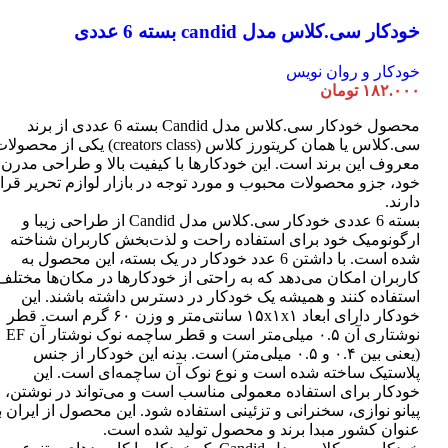
خودکار سی.کلاس مدل candid بسته 6 عددی
خودکار و روان نویس
۱۸۲.۰۰۰
تومان
محصول خودکار سی.کلاس مدل Candid بسته 6 عددی از برند
سی.کلاس یا همان کریتورز کلاس (creators class) یکی از محصو
معروف این برند است. این خودکارها با کیفیت بالا و طراحی مدرن
خود، جزو محصولات محبوب و مورد توجه در بازار لوازم تحریر قرا
دارند.
بسته 6 عددی خودکار سی.کلاس مدل Candid از طراحی زیبا و
ارگونومیک خود برای استفاده راحت و لذت‌بخش کاربران شناخته
شده است. با داشتن 6 عدد خودکار در یک بسته، این محصول به
کاربران امکان می‌دهد که به راحتی از خودکارها در مکان‌ها مختلف
استفاده کنند و همیشه یک خودکار در دسترس داشته باشند. این
خودکار دارای ابعاد ۱۵x۱x۱ سانتی‌متر و وزن ۶۰ گرم است. قطر
نوشتاری آن ۰.۵ میلی‌متر است و قطر ساچمه نوک نوشتار آن EF
(یعنی بین ۰.۴ و ۰.۵ میلی‌متر) است. بدنه این خودکار از جنس
پلاستیک ساخته شده است و نوع نوک آن ساچمه‌ای است. این
خودکار برای استفاده معمولی مناسب است و می‌تواند در نوشتن،
پیانو نوازی، سخنرانی و تزئینی استفاده شود. این محصول از ایران ب
عنوان کشور مبدا برند و محصول تولید شده است.