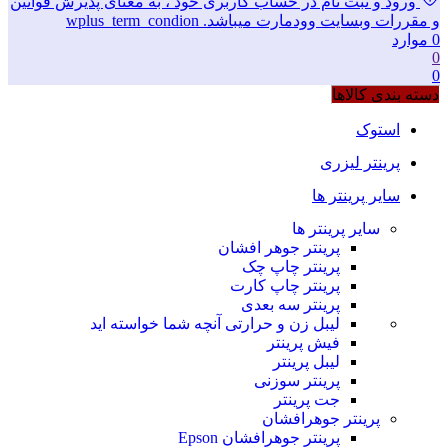
ورود و ثبت نام در حساب کاربری خود ، به معنای پذیرش قوانین
و مقررات وبسایت وودمارت میباشد. wplus_term_condion
0
موارد
0
0
دسته بندی کالاها
استوک
پرینتر لیزری
سایر پرینتر ها
سایر پرینتر ها
پرینتر جوهر افشان
پرینتر چاپ چک
پرینتر چاپ کارت
پرینتر سه بعدی
لیبل زن و حرارتی
آنچه شما خواسته اید
فیش پرینتر
لیبل پرینتر
پرینتر سوزنی
جت پرینتر
پرینتر جوهرافشان
پرینتر جوهرافشان Epson