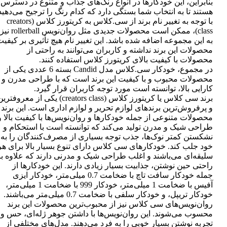
بنابراین، این خودکارها در انواع رنگ‌های جذاب و متنوع در دسترس
هستند تا به انتخاب شما بستگی دارد که کدام رنگ را ترجیح می‌دهید
با توجه به تغییر نام برند از سی.کلاس به کریتورز کلاس (creators
class)، ممکن است محصولات جدیدی مثل روان‌نویس rollerball نیز
به این مجموعه اضافه شده باشد. این تغییر نام هیچ تأثیری بر کیفی
محصولات این برند نداشته و کاربران می‌توانند به راحتی از
محصولات با کیفیت بالای کریتورز کلاس استفاده کنند.
در مجموع، خودکار سی.کلاس مدل Candid بسته 6 عددی یکی از
محصولات محبوب و با کیفیت این برند است که با طراحی مدرن و
کارایی بالا، توانسته است مورد توجه کاربران قرار گیرد.
برند سی کلاس یا کریتورز کلاس (creators class) یکی از معروفتر
و پرفروش‌ترین برندهای لوازم تحریر و لوازم اداری است. این برند
محصولات متنوعی از جمله خودکارها و روان‌نویس‌ها با کیفیت بالا و
طراحی شیک و مدرن تولید می‌کند که توانسته است با استحکام و
نشکستن کمتر نوک‌ها، جذب توجه بسیاری از مصرف‌کنندگان را به
خود جلب کند. خودکارهای سی کلاس دارای تنوع بسیار بالا برای هر
سلیقه‌ای می‌باشند و اغلب طراحی شیک و مدرنی دارند که علاوه بر
راحتی حین نوشتن، جذابیت بسیار زیادی دارند. این خودکارها از
جمله خودکار سافت تاچ با ضخامت 0.7 میلی‌متر، خودکار ایزی
آفیس با ضخامت 1 میلی‌متر، خودکار 999 با ضخامت 1 میلی‌متر،
خودکار تریپل، و خودکار سلفی با ضخامت 0.7 میلی‌متر می‌باشند.
روان‌نویس‌های سی کلاس نیز از محبوب‌ترین محصولات این برند
محسوب می‌شوند. این روان‌نویس‌ها با داشتن جوهر ژله‌ای، حس و
تجربه نوشتن بسیار خوبی را به فرد می‌دهند. مدل‌های مختلفی از