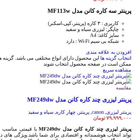
پرینتر سه کاره کانن مدل MF113w
کاربری : ۳ کاره (پرینتر،کپی،اسکنر)
چاپگر: لیزری سیاه و سفید
سایز کاغذ: A4
شبکه بی سیم Wi-Fi : دارد
افزودن به علاقه مندی
انتخاب گزینه ها
این محصول دارای انواع مختلفی می باشد. گزینه ه
ممکن است در صفحه محصول انتخاب شوند
مشاهده سریع
مقایسه
پرینتر لیزری چند کاره کانن مدل MF249dw
پرینتر لیزری
,
canon
,
پرینتر
,
چهار کاره
,
سیاه و سفید
۷۹.۹۹۹.۰۰۰
تومان
پرینتر لیزری چند کاره کانن مدل MF249dw
با قیمتی مناسب 
تواند انتخاب هوشمندانه و اقتصادی برای شما باشد.ویژگی های دی