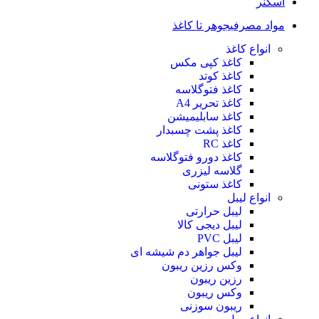
اسکنر
مواد مصرفی
جوهر تا کاغذ
انواع کاغذ
کاغذ کپی مکس
کاغذ کوتد
کاغذ فتوگلاسه
کاغذ تحریر A4
کاغذ سابلیمیشن
کاغذ پشت چسبدار
کاغذ RC
کاغذ دورو فتوگلاسه
گلاسه لیزری
کاغذ ستونی
انواع لیبل
لیبل حرارتی
لیبل دیجی کالا
لیبل PVC
لیبل جواهر دم شیشه ای
وکس رزین ریبون
رزین ریبون
وکس ریبون
ریبون سوزنی