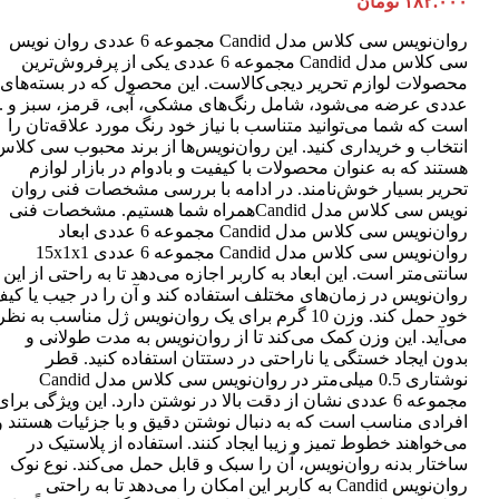
۱۸۲.۰۰۰
تومان
روان‌نویس سی کلاس مدل Candid مجموعه 6 عددی روان نویس
سی کلاس مدل Candid مجموعه 6 عددی یکی از پرفروش‌ترین
عددی عرضه می‌شود، شامل رنگ‌های مشکی، آبی، قرمز، سبز و ..
است که شما می‌توانید متناسب با نیاز خود رنگ مورد علاقه‌تان را
انتخاب و خریداری کنید. این روان‌نویس‌ها از برند محبوب سی کلاس
هستند که به عنوان محصولات با کیفیت و بادوام در بازار لوازم
تحریر بسیار خوش‌نامند. در ادامه با بررسی مشخصات فنی روان
نویس سی کلاس مدل Candidهمراه شما هستیم. مشخصات فنی
روان‌نویس سی کلاس مدل Candid مجموعه 6 عددی ابعاد
روان‌نویس سی کلاس مدل Candid مجموعه 6 عددی 15x1x1
سانتی‌متر است. این ابعاد به کاربر اجازه می‌دهد تا به راحتی از این
روان‌نویس در زمان‌های مختلف استفاده کند و آن را در جیب یا کی
خود حمل کند. وزن 10 گرم برای یک روان‌نویس ژل مناسب به نظر
می‌آید. این وزن کمک می‌کند تا از روان‌نویس به مدت طولانی و
بدون ایجاد خستگی یا ناراحتی در دستتان استفاده کنید. قطر
نوشتاری 0.5 میلی‌متر در روان‌نویس سی کلاس مدل Candid
مجموعه 6 عددی نشان از دقت بالا در نوشتن دارد. این ویژگی برای
افرادی مناسب است که به دنبال نوشتن دقیق و با جزئیات هستند و
می‌خواهند خطوط تمیز و زیبا ایجاد کنند. استفاده از پلاستیک در
ساختار بدنه روان‌نویس، آن را سبک و قابل حمل می‌کند. نوع نوک
روان‌نویس Candid به کاربر این امکان را می‌دهد تا به راحتی