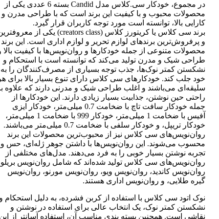
در مجموع، خودکار سی.کلاس مدل Candid بسته 6 عددی یکی از
محصولات محبوب و با کیفیت این برند است که با طراحی مدرن و
کارایی بالا، توانسته است مورد توجه کاربران قرار گیرد.
برند سی کلاس یا کریتورز کلاس (creators class) یکی از معروفتر
و پرفروش‌ترین برندهای لوازم تحریر و لوازم اداری است. این برند
محصولات متنوعی از جمله خودکارها و روان‌نویس‌ها با کیفیت بالا و
طراحی شیک و مدرن تولید می‌کند که توانسته است با استحکام و
نشکستن کمتر نوک‌ها، جذب توجه بسیاری از مصرف‌کنندگان را به
خود جلب کند. خودکارهای سی کلاس دارای تنوع بسیار بالا برای هر
سلیقه‌ای می‌باشند و اغلب طراحی شیک و مدرنی دارند که علاوه بر
راحتی حین نوشتن، جذابیت بسیار زیادی دارند. این خودکارها از
جمله خودکار سافت تاچ با ضخامت 0.7 میلی‌متر، خودکار ایزی
آفیس با ضخامت 1 میلی‌متر، خودکار 999 با ضخامت 1 میلی‌متر،
خودکار تریپل، و خودکار سلفی با ضخامت 0.7 میلی‌متر می‌باشند.
روان‌نویس‌های سی کلاس نیز از محبوب‌ترین محصولات این برند
محسوب می‌شوند. این روان‌نویس‌ها با داشتن جوهر ژله‌ای، حس و
تجربه نوشتن بسیار خوبی را به فرد می‌دهند. مدل‌های مختلفی از
روان‌نویس‌های سی کلاس تولید شده‌اند که شامل روان‌نویس بریلو،
روان‌نویس کاندید، روان‌نویس ویو، روان‌نویس مورنو، روان‌نویس
گیره طلایی، و روان‌نویس اداری هستند.
نوک اتود سی کلاس با استفاده از کربن فشرده، به دلیل استحکام و
نشکستن کمتر نوک، یک انتخاب عالی برای استفاده در نوشتن و
نقاشی است. همچنین بسته بندی مناسب آن، استفاده آسانتر از این