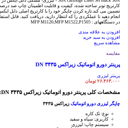
cartridge Laser
36A
Jet black 36A - لیزری- مشکی دابل ایکس در
کارتریج تونر ساخته شده، کیفیت و قابلیت اطمینان چاپ صد درصد 
تضمین می کند.تازه کردن چاپگر خود را با کارتریج اصلی دابل ایک
انجام دهید تا عملکردی را که انتظار دارید، دریافت کنید. قابل استفا
در دستگاههای : MFP M1120,MFP M1522,P1505
افزودن به علاقه مندی
افزودن به سبد خرید
مشاهده سریع
مقایسه
پرینتر دورو اتوماتیک زیراکس DN ۳۴۳۵
پرینتر لیزری
۲۶.۴۶۳.۰۰۰
تومان
مشخصات کلی پرینتر دورو اتوماتیک زیراکس DN ۳۴۳۵:
چاپگر لیزری دورو اتوماتیک
زیراکس ۳۴۳۵
نوع: تک کاره
کاربری: سیاه و سفید
سیستم چاپ: لیزری