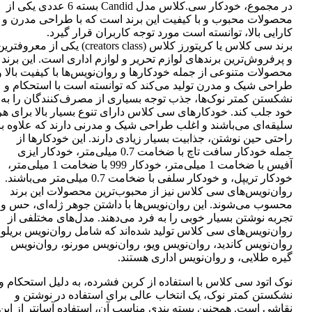
در مجموع، خودکار سی.کلاس مدل Candid بسته 6 عددی یکی از
محصولات محبوب و با کیفیت این برند است که با طراحی مدرن و
کارایی بالا، توانسته است مورد توجه کاربران قرار گیرد.
برند سی کلاس یا کریتورز کلاس (creators class) یکی از معروفتر
و پرفروش‌ترین برندهای لوازم تحریر و لوازم اداری است. این برند
محصولات متنوعی از جمله خودکارها و روان‌نویس‌ها با کیفیت بالا و
طراحی شیک و مدرن تولید می‌کند که توانسته است با استحکام و
نشکستن کمتر نوک‌ها، جذب توجه بسیاری از مصرف‌کنندگان را به
خود جلب کند. خودکارهای سی کلاس دارای تنوع بسیار بالا برای هر
سلیقه‌ای می‌باشند و اغلب طراحی شیک و مدرنی دارند که علاوه بر
راحتی حین نوشتن، جذابیت بسیار زیادی دارند. این خودکارها از
جمله خودکار سافت تاچ با ضخامت 0.7 میلی‌متر، خودکار ایزی
آفیس با ضخامت 1 میلی‌متر، خودکار 999 با ضخامت 1 میلی‌متر،
خودکار تریپل، و خودکار سلفی با ضخامت 0.7 میلی‌متر می‌باشند.
روان‌نویس‌های سی کلاس نیز از محبوب‌ترین محصولات این برند
محسوب می‌شوند. این روان‌نویس‌ها با داشتن جوهر ژله‌ای، حس و
تجربه نوشتن بسیار خوبی را به فرد می‌دهند. مدل‌های مختلفی از
روان‌نویس‌های سی کلاس تولید شده‌اند که شامل روان‌نویس بریلو،
روان‌نویس کاندید، روان‌نویس ویو، روان‌نویس مورنو، روان‌نویس
گیره طلایی، و روان‌نویس اداری هستند.
نوک اتود سی کلاس با استفاده از کربن فشرده، به دلیل استحکام و
نشکستن کمتر نوک، یک انتخاب عالی برای استفاده در نوشتن و
نقاشی است. همچنین بسته بندی مناسب آن، استفاده آسانتر از این