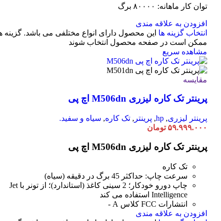
توان کار ماهانه: ۸۰۰۰۰ برگ
افزودن به علاقه مندی
انتخاب گزینه ها
این محصول دارای انواع مختلفی می باشد. گزینه ه
ممکن است در صفحه محصول انتخاب شوند
مشاهده سریع
مقایسه
پرینتر تک کاره لیزری M506dn اچ پی
پرینتر لیزری
,
hp
,
پرینتر
,
تک کاره
,
سیاه و سفید.
۵۹.۹۹۹.۰۰۰
تومان
پرینتر تک کاره لیزری M506dn اچ پی
تک کاره
سرعت چاپ: حداکثر 45 برگ در دقیقه (سیاه)
چاپ دورو خودکار؛ 2 سینی کاغذ (استاندارد)؛ از تونر با Jet
Intelligence استفاده می کند
انتشارات FCC کلاس A -
افزودن به علاقه مندی