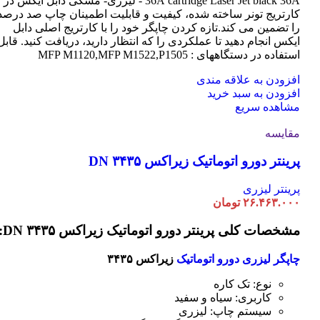
cartridge Laser
36A
Jet black 36A - لیزری- مشکی دابل ایکس در
کارتریج تونر ساخته شده، کیفیت و قابلیت اطمینان چاپ صد درصد
را تضمین می کند.تازه کردن چاپگر خود را با کارتریج اصلی دابل
ایکس انجام دهید تا عملکردی را که انتظار دارید، دریافت کنید. قابل
استفاده در دستگاههای : MFP M1120,MFP M1522,P1505
افزودن به علاقه مندی
افزودن به سبد خرید
مشاهده سریع
مقایسه
پرینتر دورو اتوماتیک زیراکس DN ۳۴۳۵
پرینتر لیزری
۲۶.۴۶۳.۰۰۰
تومان
مشخصات کلی پرینتر دورو اتوماتیک زیراکس DN ۳۴۳۵:
چاپگر لیزری دورو اتوماتیک
زیراکس ۳۴۳۵
نوع: تک کاره
کاربری: سیاه و سفید
سیستم چاپ: لیزری