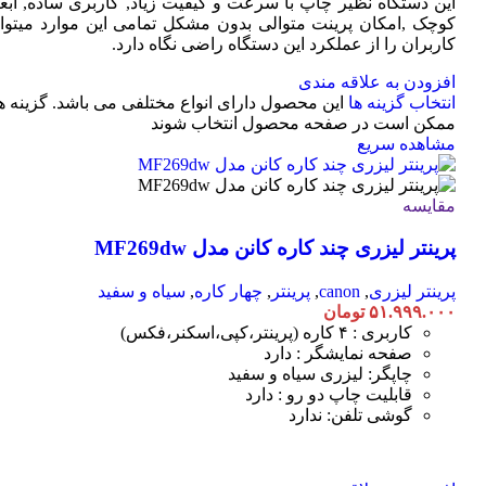
این دستگاه نظیر چاپ با سرعت و کیفیت زیاد, کاربری ساده, ابعا
کوچک ,امکان پرینت متوالی بدون مشکل تمامی این موارد میتوان
کاربران را از عملکرد این دستگاه راضی نگاه دارد.
افزودن به علاقه مندی
انتخاب گزینه ها
این محصول دارای انواع مختلفی می باشد. گزینه ه
ممکن است در صفحه محصول انتخاب شوند
مشاهده سریع
مقایسه
پرینتر لیزری چند کاره کانن مدل MF269dw
پرینتر لیزری
,
canon
,
پرینتر
,
چهار کاره
,
سیاه و سفید
۵۱.۹۹۹.۰۰۰
تومان
کاربری : ۴ کاره (پرینتر،کپی،اسکنر،فکس)
صفحه نمایشگر : دارد
چاپگر: لیزری سیاه و سفید
قابلیت چاپ دو رو : دارد
گوشی تلفن: ندارد