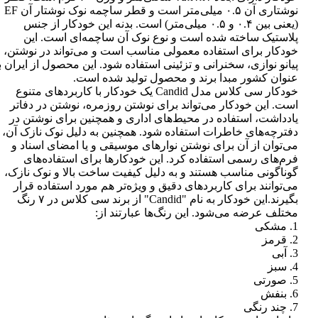
نوشتاری آن ۰.۵ میلی‌متر است و قطر ساچمه نوک نوشتار آن EF
(یعنی بین ۰.۴ و ۰.۵ میلی‌متر) است. بدنه این خودکار از جنس
پلاستیک ساخته شده است و نوع نوک آن ساچمه‌ای است. این
خودکار برای استفاده معمولی مناسب است و می‌تواند در نوشتن،
پیانو نوازی، سخنرانی و تزئینی استفاده شود. این محصول از ایران ب
عنوان کشور مبدا برند و محصول تولید شده است.
خودکار سی کلاس مدل Candid یک خودکار با کاربردهای متنوع
است. این خودکار می‌تواند برای نوشتن روزمره، نوشتن در دفاتر
یادداشت، استفاده در محیط‌های اداری و همچنین برای نوشتن در
دفترچه‌های خاطرات استفاده شود. همچنین به دلیل نوک نازک آن،
می‌توان از آن برای نوشتن نوارهای موسیقی و یا امضای اسناد و
فرم‌های رسمی استفاده کرد. این خودکارها برای استفاده‌های
گوناگونی مناسب هستند و به دلیل کیفیت ساخت بالا و نوک نازک،
می‌توانند برای کاربردهای دقیق و ویژه‌تر هم مورد استفاده قرار
بگیرند.این خودکار به نام "Candid" از برند سی کلاس در ۷ رنگ
مختلف عرضه می‌شود. این رنگ‌ها عبارتند از:
1. مشکی
2. قرمز
3. آبی
4. سبز
5. صورتی
6. بنفش
7. چند رنگی