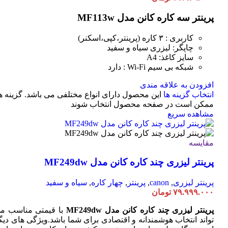
پرینتر سه کاره کانن مدل MF113w
کاربری : ۳ کاره (پرینتر،کپی،اسکنر)
چاپگر: لیزری سیاه و سفید
سایز کاغذ: A4
شبکه بی سیم Wi-Fi : دارد
افزودن به علاقه مندی
انتخاب گزینه ها
این محصول دارای انواع مختلفی می باشد. گزینه ه
ممکن است در صفحه محصول انتخاب شوند
مشاهده سریع
مقایسه
پرینتر لیزری چند کاره کانن مدل MF249dw
پرینتر لیزری
,
canon
,
پرینتر
,
چهار کاره
,
سیاه و سفید
۷۹.۹۹۹.۰۰۰
تومان
پرینتر لیزری چند کاره کانن مدل MF249dw
با قیمتی مناسب م
تواند انتخاب هوشمندانه و اقتصادی برای شما باشد.ویژگی های دیگ