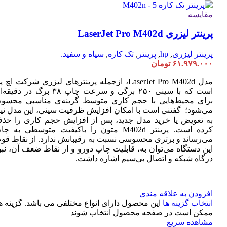
مقایسه
پرینتر لیزری LaserJet Pro M402d
پرینتر لیزری
,
hp
,
پرینتر
,
تک کاره
,
سیاه و سفید.
۶۱.۹۷۹.۰۰۰
تومان
مدل LaserJet Pro M402d، ازجمله پرینترهای لیزری شرکت اچ 
است که با سینی ۲۵۰ برگی و سرعت چاپ ۳۸ برگ در دقی
برای محیط‌هایی با حجم کاری متوسط گزینه‌ی مناسبی محسو
می‌شود؛ گفتنی است با امکان افزایش ظرفیت سینی، این مدل نیا
به تعویض یا خرید مدل جدید، پس از افزایش حجم کاری را حذ
کرده است. پرینتر M402d متون را باکیفیت متوسطی به چ
می‌رساند و برتری محسوسی نسبت به رقیبانش ندارد. از نقاط قو
این دستگاه می‌توان به، قابلیت چاپ دورو و از نقاط ضعف آن، نبو
درگاه شبکه و اتصال بی‌سیم اشاره داشت.
افزودن به علاقه مندی
انتخاب گزینه ها
این محصول دارای انواع مختلفی می باشد. گزینه ه
ممکن است در صفحه محصول انتخاب شوند
مشاهده سریع