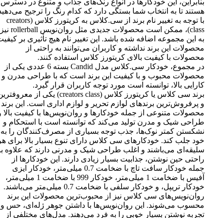
بنابراین، این خودکارها در انواع رنگ‌های جذاب و متنوع در دسترس
هستند تا به انتخاب شما بستگی دارد که کدام رنگ را ترجیح می‌دهید
با توجه به تغییر نام برند از سی.کلاس به کریتورز کلاس (creators
class)، ممکن است محصولات جدیدی مثل روان‌نویس rollerball نیز
به این مجموعه اضافه شده باشد. این تغییر نام هیچ تأثیری بر کیفی
محصولات این برند نداشته و کاربران می‌توانند به راحتی از
محصولات با کیفیت بالای کریتورز کلاس استفاده کنند.
در مجموع، خودکار سی.کلاس مدل Candid بسته 6 عددی یکی از
محصولات محبوب و با کیفیت این برند است که با طراحی مدرن و
کارایی بالا، توانسته است مورد توجه کاربران قرار گیرد.
برند سی کلاس یا کریتورز کلاس (creators class) یکی از معروفتر
و پرفروش‌ترین برندهای لوازم تحریر و لوازم اداری است. این برند
محصولات متنوعی از جمله خودکارها و روان‌نویس‌ها با کیفیت بالا و
طراحی شیک و مدرن تولید می‌کند که توانسته است با استحکام و
نشکستن کمتر نوک‌ها، جذب توجه بسیاری از مصرف‌کنندگان را به
خود جلب کند. خودکارهای سی کلاس دارای تنوع بسیار بالا برای هر
سلیقه‌ای می‌باشند و اغلب طراحی شیک و مدرنی دارند که علاوه بر
راحتی حین نوشتن، جذابیت بسیار زیادی دارند. این خودکارها از
جمله خودکار سافت تاچ با ضخامت 0.7 میلی‌متر، خودکار ایزی
آفیس با ضخامت 1 میلی‌متر، خودکار 999 با ضخامت 1 میلی‌متر،
خودکار تریپل، و خودکار سلفی با ضخامت 0.7 میلی‌متر می‌باشند.
روان‌نویس‌های سی کلاس نیز از محبوب‌ترین محصولات این برند
محسوب می‌شوند. این روان‌نویس‌ها با داشتن جوهر ژله‌ای، حس و
تجربه نوشتن بسیار خوبی را به فرد می‌دهند. مدل‌های مختلفی از