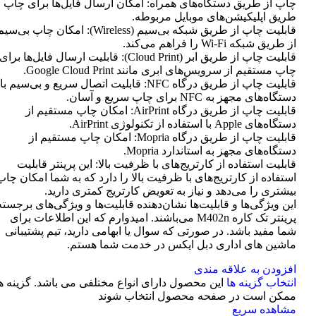
چاپ از طریق دستگاه‌های همراه: امکان ارسال فایل‌ها برای چاپ ا
طریق اپلیکیشن‌های موبایل مربوطه.
قابلیت چاپ از طریق شبکه بی‌سیم (Wireless): امکان چاپ بی‌سی
از طریق شبکه Wi-Fi را فراهم می‌کند.
قابلیت چاپ از طریق ابر (Cloud Print): قابلیت ارسال فایل‌ها برای
چاپ مستقیم از سرویس‌های ابری مانند Google Cloud Print.
قابلیت چاپ از طریق درگاه NFC: قابلیت اتصال سریع و بی‌سیم با
دستگاه‌های مجهز به NFC برای چاپ سریع و آسان.
قابلیت چاپ از طریق درگاه AirPrint: امکان چاپ مستقیم از
دستگاه‌های Apple با استفاده از تکنولوژی AirPrint.
قابلیت چاپ از طریق درگاه Mopria: امکان چاپ مستقیم از
دستگاه‌های مجهز به استاندارد Mopria.
قابلیت استفاده از کارتریج‌های با ظرفیت بالا: این پرینتر قابلیت
استفاده از کارتریج‌های با ظرفیت بالا را دارد که به شما امکان چاپ
بیشتری را می‌دهد و نیاز به تعویض کارتریج کمتری دارید.
این ویژگی‌ها و قابلیت‌ها نشان‌دهنده قابلیت‌ها و ویژگی‌های برجسته
پرینتر تک کاره M402n می‌باشند. امیدوارم که این اطلاعات برای
شما مفید باشد. در صورتی که سوال یا ابهامی دارید، تیم پشتیبانی
ماشین های اداری دبل ایکس در خدمت شما هستم.
افزودن به علاقه مندی
انتخاب گزینه ها
این محصول دارای انواع مختلفی می باشد. گزینه ه
ممکن است در صفحه محصول انتخاب شوند
مشاهده سریع