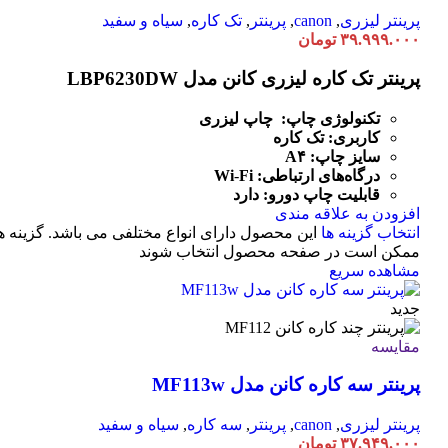
پرینتر لیزری
,
canon
,
پرینتر
,
تک کاره
,
سیاه و سفید
۳۹.۹۹۹.۰۰۰
تومان
پرینتر تک کاره لیزری کانن مدل LBP6230DW
تکنولوژی چاپ: چاپ لیزری
کاربری: تک کاره
سایز چاپ: A۴
درگاه‌های ارتباطی:
Fi
-
Wi
قابلیت چاپ دورو: دارد
افزودن به علاقه مندی
انتخاب گزینه ها
این محصول دارای انواع مختلفی می باشد. گزینه ه
ممکن است در صفحه محصول انتخاب شوند
مشاهده سریع
جدید
مقایسه
پرینتر سه کاره کانن مدل MF113w
پرینتر لیزری
,
canon
,
پرینتر
,
سه کاره
,
سیاه و سفید
۳۷.۹۴۹.۰۰۰
تومان