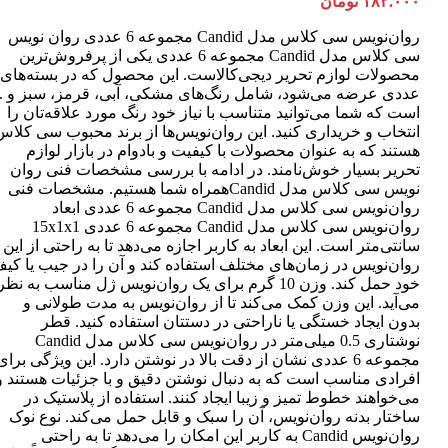
۱۸۲.۰۰۰
تومان
روان‌نویس سی کلاس مدل Candid مجموعه 6 عددی روان نویس
سی کلاس مدل Candid مجموعه 6 عددی یکی از پرفروش‌ترین
عددی عرضه می‌شود، شامل رنگ‌های مشکی، آبی، قرمز، سبز و ..
است که شما می‌توانید متناسب با نیاز خود رنگ مورد علاقه‌تان را
انتخاب و خریداری کنید. این روان‌نویس‌ها از برند محبوب سی کلاس
هستند که به عنوان محصولات با کیفیت و بادوام در بازار لوازم
تحریر بسیار خوش‌نامند. در ادامه با بررسی مشخصات فنی روان
نویس سی کلاس مدل Candidهمراه شما هستیم. مشخصات فنی
روان‌نویس سی کلاس مدل Candid مجموعه 6 عددی ابعاد
روان‌نویس سی کلاس مدل Candid مجموعه 6 عددی 15x1x1
سانتی‌متر است. این ابعاد به کاربر اجازه می‌دهد تا به راحتی از این
روان‌نویس در زمان‌های مختلف استفاده کند و آن را در جیب یا کی
خود حمل کند. وزن 10 گرم برای یک روان‌نویس ژل مناسب به نظر
می‌آید. این وزن کمک می‌کند تا از روان‌نویس به مدت طولانی و
بدون ایجاد خستگی یا ناراحتی در دستتان استفاده کنید. قطر
نوشتاری 0.5 میلی‌متر در روان‌نویس سی کلاس مدل Candid
مجموعه 6 عددی نشان از دقت بالا در نوشتن دارد. این ویژگی برای
افرادی مناسب است که به دنبال نوشتن دقیق و با جزئیات هستند و
می‌خواهند خطوط تمیز و زیبا ایجاد کنند. استفاده از پلاستیک در
ساختار بدنه روان‌نویس، آن را سبک و قابل حمل می‌کند. نوع نوک
روان‌نویس Candid به کاربر این امکان را می‌دهد تا به راحتی