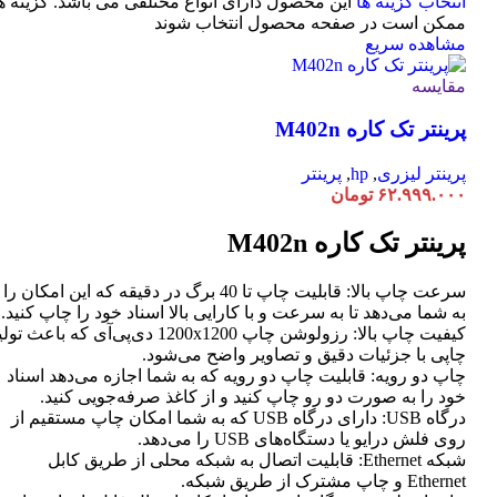
انتخاب گزینه ها
این محصول دارای انواع مختلفی می باشد. گزینه ه
ممکن است در صفحه محصول انتخاب شوند
مشاهده سریع
مقایسه
پرینتر تک کاره M402n
پرینتر لیزری
,
hp
,
پرینتر
۶۲.۹۹۹.۰۰۰
تومان
پرینتر تک کاره M402n
سرعت چاپ بالا: قابلیت چاپ تا 40 برگ در دقیقه که این امکان را
به شما می‌دهد تا به سرعت و با کارایی بالا اسناد خود را چاپ کنید.
کیفیت چاپ بالا: رزولوشن چاپ 1200x1200 دی‌پی‌آی که باعث تو
چاپی با جزئیات دقیق و تصاویر واضح می‌شود.
چاپ دو رویه: قابلیت چاپ دو رویه که به شما اجازه می‌دهد اسناد
خود را به صورت دو رو چاپ کنید و از کاغذ صرفه‌جویی کنید.
درگاه USB: دارای درگاه USB که به شما امکان چاپ مستقیم از
روی فلش درایو یا دستگاه‌های USB را می‌دهد.
شبکه Ethernet: قابلیت اتصال به شبکه محلی از طریق کابل
Ethernet و چاپ مشترک از طریق شبکه.