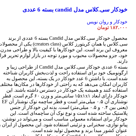
خودکار سی.کلاس مدل candid بسته 6 عددی
خودکار و روان نویس
۱۸۲.۰۰۰
تومان
محصول خودکار سی.کلاس مدل Candid بسته 6 عددی از برند
سی.کلاس یا همان کریتورز کلاس (creators class) یکی از محصو
معروف این برند است. این خودکارها با کیفیت بالا و طراحی مدرن
خود، جزو محصولات محبوب و مورد توجه در بازار لوازم تحریر قرا
دارند.
بسته 6 عددی خودکار سی.کلاس مدل Candid از طراحی زیبا و
ارگونومیک خود برای استفاده راحت و لذت‌بخش کاربران شناخته
شده است. با داشتن 6 عدد خودکار در یک بسته، این محصول به
کاربران امکان می‌دهد که به راحتی از خودکارها در مکان‌ها مختلف
استفاده کنند و همیشه یک خودکار در دسترس داشته باشند. این
خودکار دارای ابعاد ۱۵x۱x۱ سانتی‌متر و وزن ۶۰ گرم است. قطر
نوشتاری آن ۰.۵ میلی‌متر است و قطر ساچمه نوک نوشتار آن EF
(یعنی بین ۰.۴ و ۰.۵ میلی‌متر) است. بدنه این خودکار از جنس
پلاستیک ساخته شده است و نوع نوک آن ساچمه‌ای است. این
خودکار برای استفاده معمولی مناسب است و می‌تواند در نوشتن،
پیانو نوازی، سخنرانی و تزئینی استفاده شود. این محصول از ایران ب
عنوان کشور مبدا برند و محصول تولید شده است.