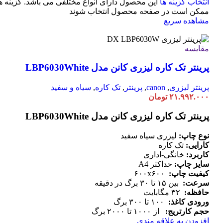
انتخاب گزینه ها
این محصول دارای انواع مختلفی می باشد. گزینه ه
ممکن است در صفحه محصول انتخاب شوند
مشاهده سریع
مقایسه
پرینتر تک کاره لیزری کانن مدل LBP6030White
پرینتر لیزری
,
canon
,
پرینتر
,
تک کاره
,
سیاه و سفید
۲۱.۹۹۲.۰۰۰
تومان
پرینتر تک کاره لیزری کانن مدل LBP6030White
نوع چاپ:
لیزری سیاه سفید
کارایی:
تک کاره
کاربرد:
خانگی-اداری
سایز چاپ:
حداکثر A4
کیفیت چاپ:
۶۰۰x۶۰۰
سرعت:
بین ۱۵ تا ۳۰ برگ در دقیقه
حافظه:
۳۲ مگابایت
ورودی کاغذ:
۱۰۰ تا ۳۰۰ برگ
حجم کارتریج:
از ۱۰۰۰ تا ۲۰۰۰ برگ
افزودن به علاقه مندی