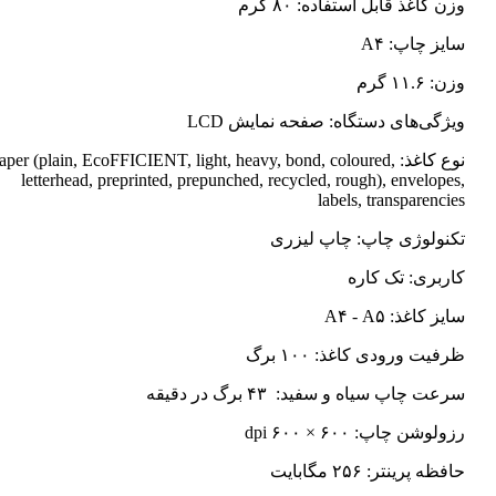
وزن کاغذ قابل استفاده: ۸۰ گرم
سایز چاپ: A۴
وزن: ۱۱.۶ گرم
ویژگی‌های دستگاه: صفحه نمایش LCD
نوع کاغذ: Paper (plain, EcoFFICIENT, light, heavy, bond, coloured
letterhead, preprinted, prepunched, recycled, rough), envelopes,
labels, transparencies
تکنولوژی چاپ: چاپ لیزری
کاربری: تک کاره
سایز کاغذ: A۴ - A۵
ظرفیت ورودی کاغذ: ۱۰۰ برگ
سرعت چاپ سیاه و سفید: ۴۳ برگ در دقیقه
رزولوشن چاپ: ۶۰۰ × ۶۰۰ dpi
حافظه پرینتر: ۲۵۶ مگابایت