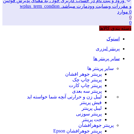
ورود و ثبت نام در حساب کاربری خود ، به معنای پذیرش قوانین
و مقررات وبسایت وودمارت میباشد. wplus_term_condion
0
موارد
0
0
دسته بندی کالاها
استوک
پرینتر لیزری
سایر پرینتر ها
سایر پرینتر ها
پرینتر جوهر افشان
پرینتر چاپ چک
پرینتر چاپ کارت
پرینتر سه بعدی
لیبل زن و حرارتی
آنچه شما خواسته اید
فیش پرینتر
لیبل پرینتر
پرینتر سوزنی
جت پرینتر
پرینتر جوهرافشان
پرینتر جوهرافشان Epson