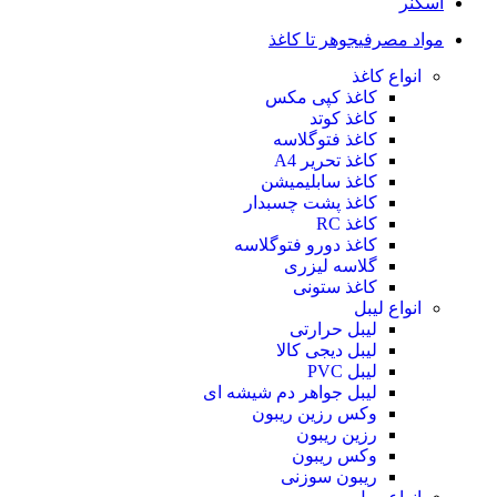
اسکنر
مواد مصرفی
جوهر تا کاغذ
انواع کاغذ
کاغذ کپی مکس
کاغذ کوتد
کاغذ فتوگلاسه
کاغذ تحریر A4
کاغذ سابلیمیشن
کاغذ پشت چسبدار
کاغذ RC
کاغذ دورو فتوگلاسه
گلاسه لیزری
کاغذ ستونی
انواع لیبل
لیبل حرارتی
لیبل دیجی کالا
لیبل PVC
لیبل جواهر دم شیشه ای
وکس رزین ریبون
رزین ریبون
وکس ریبون
ریبون سوزنی