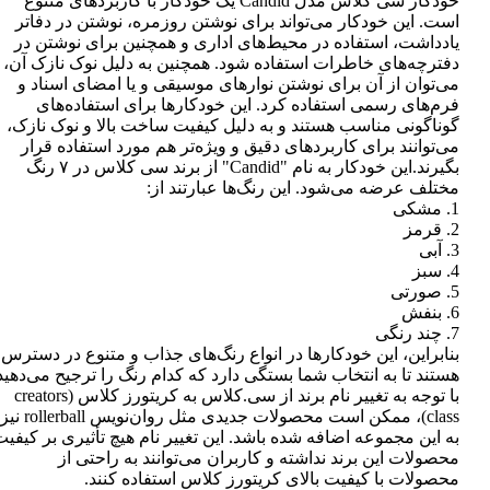
خودکار سی کلاس مدل Candid یک خودکار با کاربردهای متنوع
است. این خودکار می‌تواند برای نوشتن روزمره، نوشتن در دفاتر
یادداشت، استفاده در محیط‌های اداری و همچنین برای نوشتن در
دفترچه‌های خاطرات استفاده شود. همچنین به دلیل نوک نازک آن،
می‌توان از آن برای نوشتن نوارهای موسیقی و یا امضای اسناد و
فرم‌های رسمی استفاده کرد. این خودکارها برای استفاده‌های
گوناگونی مناسب هستند و به دلیل کیفیت ساخت بالا و نوک نازک،
می‌توانند برای کاربردهای دقیق و ویژه‌تر هم مورد استفاده قرار
بگیرند.این خودکار به نام "Candid" از برند سی کلاس در ۷ رنگ
مختلف عرضه می‌شود. این رنگ‌ها عبارتند از:
1. مشکی
2. قرمز
3. آبی
4. سبز
5. صورتی
6. بنفش
7. چند رنگی
بنابراین، این خودکارها در انواع رنگ‌های جذاب و متنوع در دسترس
هستند تا به انتخاب شما بستگی دارد که کدام رنگ را ترجیح می‌دهید
با توجه به تغییر نام برند از سی.کلاس به کریتورز کلاس (creators
class)، ممکن است محصولات جدیدی مثل روان‌نویس rollerball نیز
به این مجموعه اضافه شده باشد. این تغییر نام هیچ تأثیری بر کیفی
محصولات این برند نداشته و کاربران می‌توانند به راحتی از
محصولات با کیفیت بالای کریتورز کلاس استفاده کنند.