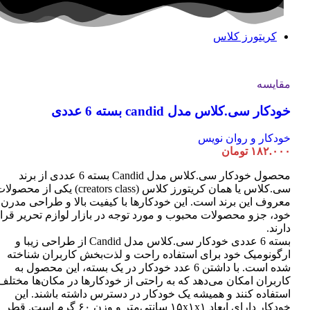
کریتورز کلاس
مقایسه
خودکار سی.کلاس مدل candid بسته 6 عددی
خودکار و روان نویس
۱۸۲.۰۰۰
تومان
محصول خودکار سی.کلاس مدل Candid بسته 6 عددی از برند
سی.کلاس یا همان کریتورز کلاس (creators class) یکی از محصو
معروف این برند است. این خودکارها با کیفیت بالا و طراحی مدرن
خود، جزو محصولات محبوب و مورد توجه در بازار لوازم تحریر قرا
دارند.
بسته 6 عددی خودکار سی.کلاس مدل Candid از طراحی زیبا و
ارگونومیک خود برای استفاده راحت و لذت‌بخش کاربران شناخته
شده است. با داشتن 6 عدد خودکار در یک بسته، این محصول به
کاربران امکان می‌دهد که به راحتی از خودکارها در مکان‌ها مختلف
استفاده کنند و همیشه یک خودکار در دسترس داشته باشند. این
خودکار دارای ابعاد ۱۵x۱x۱ سانتی‌متر و وزن ۶۰ گرم است. قطر