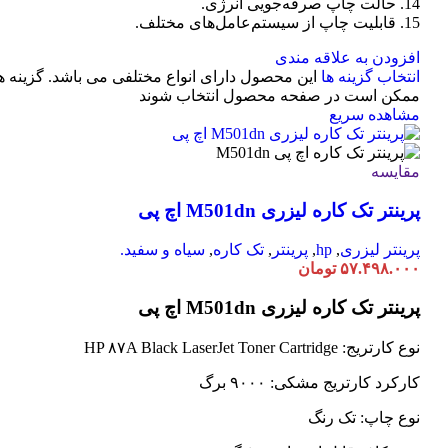
14. حالت چاپ صرفه‌جویی انرژی.
15. قابلیت چاپ از سیستم‌عامل‌های مختلف.
افزودن به علاقه مندی
انتخاب گزینه ها
این محصول دارای انواع مختلفی می باشد. گزینه ه
ممکن است در صفحه محصول انتخاب شوند
مشاهده سریع
مقایسه
پرینتر تک کاره لیزری M501dn اچ پی
پرینتر لیزری
,
hp
,
پرینتر
,
تک کاره
,
سیاه و سفید.
۵۷.۴۹۸.۰۰۰
تومان
پرینتر تک کاره لیزری M501dn اچ پی
نوع کارتریج: HP ۸۷A Black LaserJet Toner Cartridge
کارکرد کارتریج مشکی: ۹۰۰۰ برگ
نوع چاپ: تک رنگ