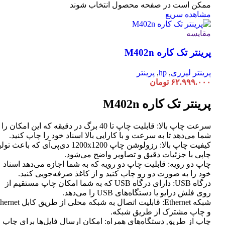
ممکن است در صفحه محصول انتخاب شوند
مشاهده سریع
مقایسه
پرینتر تک کاره M402n
پرینتر لیزری
,
hp
,
پرینتر
۶۲.۹۹۹.۰۰۰
تومان
پرینتر تک کاره M402n
سرعت چاپ بالا: قابلیت چاپ تا 40 برگ در دقیقه که این امکان ر
شما می‌دهد تا به سرعت و با کارایی بالا اسناد خود را چاپ کنید.
کیفیت چاپ بالا: رزولوشن چاپ 1200x1200 دی‌پی‌آی که باعث تو
چاپی با جزئیات دقیق و تصاویر واضح می‌شود.
چاپ دو رویه: قابلیت چاپ دو رویه که به شما اجازه می‌دهد اسناد
خود را به صورت دو رو چاپ کنید و از کاغذ صرفه‌جویی کنید.
درگاه USB: دارای درگاه USB که به شما امکان چاپ مستقیم از
روی فلش درایو یا دستگاه‌های USB را می‌دهد.
شبکه Ethernet: قابلیت اتصال به شبکه محلی از طر
و چاپ مشترک از طریق شبکه.
چاپ از طریق دستگاه‌های همراه: امکان ارسال فایل‌ها برای چاپ ا