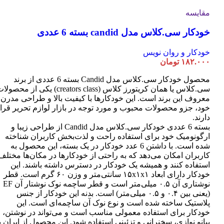
مقایسه
خودکار سی.کلاس مدل candid بسته 6 عددی
خودکار و روان نویس
۱۸۲.۰۰۰
تومان
محصول خودکار سی.کلاس مدل Candid بسته 6 عددی از برند
سی.کلاس یا همان کریتورز کلاس (creators class) یکی از محصو
معروف این برند است. این خودکارها با کیفیت بالا و طراحی مدرن
خود، جزو محصولات محبوب و مورد توجه در بازار لوازم تحریر قرا
دارند.
بسته 6 عددی خودکار سی.کلاس مدل Candid از طراحی زیبا و
ارگونومیک خود برای استفاده راحت و لذت‌بخش کاربران شناخته
شده است. با داشتن 6 عدد خودکار در یک بسته، این محصول به
کاربران امکان می‌دهد که به راحتی از خودکارها در مکان‌ها مختلف
استفاده کنند و همیشه یک خودکار در دسترس داشته باشند. این
خودکار دارای ابعاد ۱۵x۱x۱ سانتی‌متر و وزن ۶۰ گرم است. قطر
نوشتاری آن ۰.۵ میلی‌متر است و قطر ساچمه نوک نوشتار آن EF
(یعنی بین ۰.۴ و ۰.۵ میلی‌متر) است. بدنه این خودکار از جنس
پلاستیک ساخته شده است و نوع نوک آن ساچمه‌ای است. این
خودکار برای استفاده معمولی مناسب است و می‌تواند در نوشتن،
پیانو نوازی، سخنرانی و تزئینی استفاده شود. این محصول از ایران ب