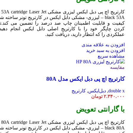
کارتریج اچ پی دبل ایکس لیزری مشکی HP 53A
Jet
cartridge Laser
black 53A – لیزری- مشکی دابل ایکس در کارتریج تونر ساخته ش
کیفیت و قابلیت اطمینان چاپ صد درصد را تضمین می کند.تا
کردن چاپگر خود را با کارتریج اصلی دابل ایکس انجام دهید 
عملکردی را که انتظار دارید، دریافت کنید.
افزودن به علاقه مندی
افزودن به سبد خرید
مشاهده سریع
مقایسه
کارتریج اچ پی دبل ایکس مدل 80A
double x
,
دبل‌ایکس
,
کارتریج
۲.۳۴۰.۰۰۰
تومان
با گارانتی تعویض
کارتریج اچ پی دبل ایکس لیزری مشکی HP 80A
Jet
cartridge Laser
black 80A – لیزری- مشکی دابل ایکس در کارتریج تونر ساخته ش