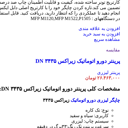
کارتریج تونر ساخته شده، کیفیت و قابلیت اطمینان چاپ صد درصد 
تضمین می کند.تازه کردن چاپگر خود را با کارتریج اصلی دابل ایک
انجام دهید تا عملکردی را که انتظار دارید، دریافت کنید. قابل استفا
در دستگاههای : MFP M1120,MFP M1522,P1505
افزودن به علاقه مندی
افزودن به سبد خرید
مشاهده سریع
مقایسه
پرینتر دورو اتوماتیک زیراکس DN ۳۴۳۵
پرینتر لیزری
۲۶.۴۶۳.۰۰۰
تومان
مشخصات کلی پرینتر دورو اتوماتیک زیراکس DN ۳۴۳۵:
چاپگر لیزری دورو اتوماتیک
زیراکس ۳۴۳۵
نوع: تک کاره
کاربری: سیاه و سفید
سیستم چاپ: لیزری
سرعت پرینت تک رنگ:۳۳برگ در دقیقه