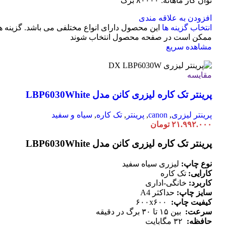
توان کار ماهانه: ۸۰۰۰۰ برگ
افزودن به علاقه مندی
انتخاب گزینه ها
این محصول دارای انواع مختلفی می باشد. گزینه ه
ممکن است در صفحه محصول انتخاب شوند
مشاهده سریع
مقایسه
پرینتر تک کاره لیزری کانن مدل LBP6030White
پرینتر لیزری
,
canon
,
پرینتر
,
تک کاره
,
سیاه و سفید
۲۱.۹۹۲.۰۰۰
تومان
پرینتر تک کاره لیزری کانن مدل LBP6030White
نوع چاپ:
لیزری سیاه سفید
کارایی:
تک کاره
کاربرد:
خانگی-اداری
سایز چاپ:
حداکثر A4
کیفیت چاپ:
۶۰۰x۶۰۰
سرعت:
بین ۱۵ تا ۳۰ برگ در دقیقه
حافظه:
۳۲ مگابایت