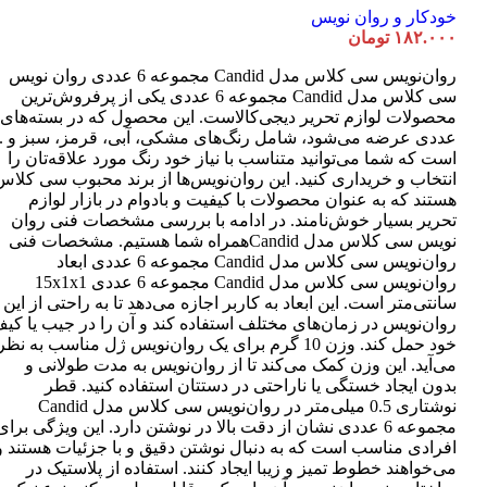
خودکار و روان نویس
۱۸۲.۰۰۰
تومان
روان‌نویس سی کلاس مدل Candid مجموعه 6 عددی روان نویس
سی کلاس مدل Candid مجموعه 6 عددی یکی از پرفروش‌ترین
عددی عرضه می‌شود، شامل رنگ‌های مشکی، آبی، قرمز، سبز و ..
است که شما می‌توانید متناسب با نیاز خود رنگ مورد علاقه‌تان را
انتخاب و خریداری کنید. این روان‌نویس‌ها از برند محبوب سی کلاس
هستند که به عنوان محصولات با کیفیت و بادوام در بازار لوازم
تحریر بسیار خوش‌نامند. در ادامه با بررسی مشخصات فنی روان
نویس سی کلاس مدل Candidهمراه شما هستیم. مشخصات فنی
روان‌نویس سی کلاس مدل Candid مجموعه 6 عددی ابعاد
روان‌نویس سی کلاس مدل Candid مجموعه 6 عددی 15x1x1
سانتی‌متر است. این ابعاد به کاربر اجازه می‌دهد تا به راحتی از این
روان‌نویس در زمان‌های مختلف استفاده کند و آن را در جیب یا کی
خود حمل کند. وزن 10 گرم برای یک روان‌نویس ژل مناسب به نظر
می‌آید. این وزن کمک می‌کند تا از روان‌نویس به مدت طولانی و
بدون ایجاد خستگی یا ناراحتی در دستتان استفاده کنید. قطر
نوشتاری 0.5 میلی‌متر در روان‌نویس سی کلاس مدل Candid
مجموعه 6 عددی نشان از دقت بالا در نوشتن دارد. این ویژگی برای
افرادی مناسب است که به دنبال نوشتن دقیق و با جزئیات هستند و
می‌خواهند خطوط تمیز و زیبا ایجاد کنند. استفاده از پلاستیک در