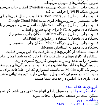
طریق اپلیکیشن‌های موبایل مربوطه.
قابلیت چاپ از طریق شبکه بی‌سیم (Wireless): امکان چاپ ب
طریق شبکه Wi-Fi را فراهم می‌کند.
قابلیت چاپ از طریق ابر (Cloud Print): قابلیت ارسال فایل‌ها برای
چاپ مستقیم از سرویس‌های ابری مانند Google Cloud Print.
قابلیت چاپ از طریق درگاه NFC: قابلیت اتصال سریع و بی‌سیم با
دستگاه‌های مجهز به NFC برای چاپ سریع و آسان.
قابلیت چاپ از طریق درگاه AirPrint: امکان چاپ مستقیم از
دستگاه‌های Apple با استفاده از تکنولوژی AirPrint.
قابلیت چاپ از طریق درگاه Mopria: امکان چاپ مستقیم از
دستگاه‌های مجهز به استاندارد Mopria.
قابلیت استفاده از کارتریج‌های با ظرفیت بالا: این پرینتر قابلیت
استفاده از کارتریج‌های با ظرفیت بالا را دارد که به شما امکان چاپ
بیشتری را می‌دهد و نیاز به تعویض کارتریج کمتری دارید.
این ویژگی‌ها و قابلیت‌ها نشان‌دهنده قابلیت‌ها و ویژگی‌های برجسته
پرینتر تک کاره M402n می‌باشند. امیدوارم که این اطلاعات برای 
مفید باشد. در صورتی که سوال یا ابهامی دارید، تیم پشتیبانی ماشی
های اداری دبل ایکس در خدمت شما هستم.
افزودن به علاقه مندی
انتخاب گزینه ها
این محصول دارای انواع مختلفی می باشد. گزینه ه
ممکن است در صفحه محصول انتخاب شوند
مشاهده سریع