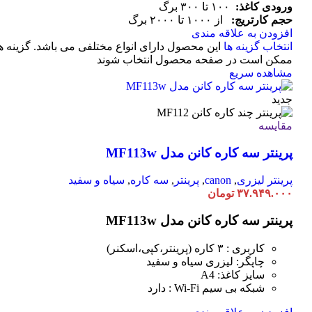
ورودی کاغذ:
۱۰۰ تا ۳۰۰ برگ
حجم کارتریج:
از ۱۰۰۰ تا ۲۰۰۰ برگ
افزودن به علاقه مندی
انتخاب گزینه ها
این محصول دارای انواع مختلفی می باشد. گزینه ه
ممکن است در صفحه محصول انتخاب شوند
مشاهده سریع
جدید
مقایسه
پرینتر سه کاره کانن مدل MF113w
پرینتر لیزری
,
canon
,
پرینتر
,
سه کاره
,
سیاه و سفید
۳۷.۹۴۹.۰۰۰
تومان
پرینتر سه کاره کانن مدل MF113w
کاربری : ۳ کاره (پرینتر،کپی،اسکنر)
چاپگر: لیزری سیاه و سفید
سایز کاغذ: A4
شبکه بی سیم Wi-Fi : دارد