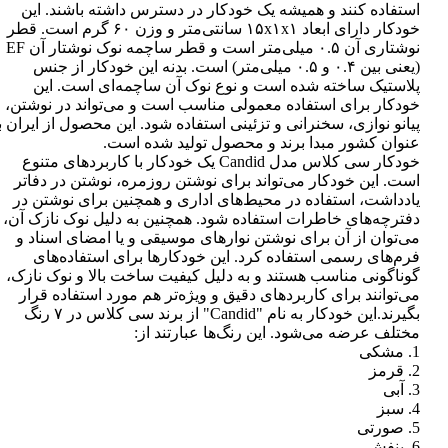
استفاده کنند و همیشه یک خودکار در دسترس داشته باشند. این
خودکار دارای ابعاد ۱۵x۱x۱ سانتی‌متر و وزن ۶۰ گرم است. قطر
نوشتاری آن ۰.۵ میلی‌متر است و قطر ساچمه نوک نوشتار آن EF
(یعنی بین ۰.۴ و ۰.۵ میلی‌متر) است. بدنه این خودکار از جنس
پلاستیک ساخته شده است و نوع نوک آن ساچمه‌ای است. این
خودکار برای استفاده معمولی مناسب است و می‌تواند در نوشتن،
پیانو نوازی، سخنرانی و تزئینی استفاده شود. این محصول از ایران ب
عنوان کشور مبدا برند و محصول تولید شده است.
خودکار سی کلاس مدل Candid یک خودکار با کاربردهای متنوع
است. این خودکار می‌تواند برای نوشتن روزمره، نوشتن در دفاتر
یادداشت، استفاده در محیط‌های اداری و همچنین برای نوشتن در
دفترچه‌های خاطرات استفاده شود. همچنین به دلیل نوک نازک آن،
می‌توان از آن برای نوشتن نوارهای موسیقی و یا امضای اسناد و
فرم‌های رسمی استفاده کرد. این خودکارها برای استفاده‌های
گوناگونی مناسب هستند و به دلیل کیفیت ساخت بالا و نوک نازک،
می‌توانند برای کاربردهای دقیق و ویژه‌تر هم مورد استفاده قرار
بگیرند.این خودکار به نام "Candid" از برند سی کلاس در ۷ رنگ
مختلف عرضه می‌شود. این رنگ‌ها عبارتند از:
1. مشکی
2. قرمز
3. آبی
4. سبز
5. صورتی
6. بنفش