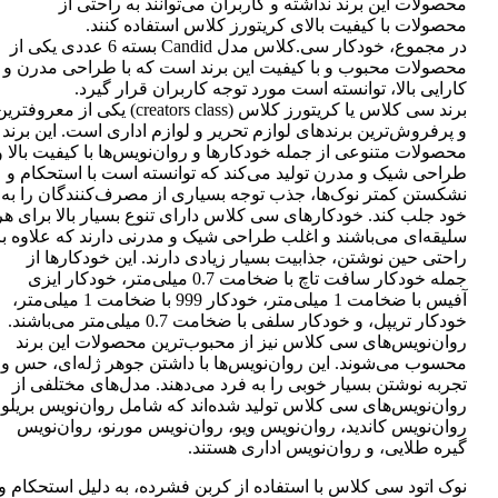
محصولات این برند نداشته و کاربران می‌توانند به راحتی از
محصولات با کیفیت بالای کریتورز کلاس استفاده کنند.
در مجموع، خودکار سی.کلاس مدل Candid بسته 6 عددی یکی از
محصولات محبوب و با کیفیت این برند است که با طراحی مدرن و
کارایی بالا، توانسته است مورد توجه کاربران قرار گیرد.
برند سی کلاس یا کریتورز کلاس (creators class) یکی از معروفتر
و پرفروش‌ترین برندهای لوازم تحریر و لوازم اداری است. این برند
محصولات متنوعی از جمله خودکارها و روان‌نویس‌ها با کیفیت بالا و
طراحی شیک و مدرن تولید می‌کند که توانسته است با استحکام و
نشکستن کمتر نوک‌ها، جذب توجه بسیاری از مصرف‌کنندگان را به
خود جلب کند. خودکارهای سی کلاس دارای تنوع بسیار بالا برای هر
سلیقه‌ای می‌باشند و اغلب طراحی شیک و مدرنی دارند که علاوه بر
راحتی حین نوشتن، جذابیت بسیار زیادی دارند. این خودکارها از
جمله خودکار سافت تاچ با ضخامت 0.7 میلی‌متر، خودکار ایزی
آفیس با ضخامت 1 میلی‌متر، خودکار 999 با ضخامت 1 میلی‌متر،
خودکار تریپل، و خودکار سلفی با ضخامت 0.7 میلی‌متر می‌باشند.
روان‌نویس‌های سی کلاس نیز از محبوب‌ترین محصولات این برند
محسوب می‌شوند. این روان‌نویس‌ها با داشتن جوهر ژله‌ای، حس و
تجربه نوشتن بسیار خوبی را به فرد می‌دهند. مدل‌های مختلفی از
روان‌نویس‌های سی کلاس تولید شده‌اند که شامل روان‌نویس بریلو،
روان‌نویس کاندید، روان‌نویس ویو، روان‌نویس مورنو، روان‌نویس
گیره طلایی، و روان‌نویس اداری هستند.
نوک اتود سی کلاس با استفاده از کربن فشرده، به دلیل استحکام و