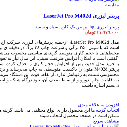
مقایسه
پرینتر لیزری LaserJet Pro M402d
پرینتر لیزری
,
hp
,
پرینتر
,
تک کاره
,
سیاه و سفید.
۶۱.۹۷۹.۰۰۰
تومان
مدل LaserJet Pro M402d، ازجمله پرینترهای لیزری شرکت ا
است که با سینی ۲۵۰ برگی و سرعت چاپ ۳۸ برگ در دقیقه
محیط‌هایی با حجم کاری متوسط گزینه‌ی مناسبی محسوب می‌شو
گفتنی است با امکان افزایش ظرفیت سینی، این مدل نیاز به تعو
یا خرید مدل جدید، پس از افزایش حجم کاری را حذف کرده اس
پرینتر M402d متون را باکیفیت متوسطی به چاپ می‌رساند و بر
محسوسی نسبت به رقیبانش ندارد. از نقاط قوت این دستگاه می‌تو
به، قابلیت چاپ دورو و از نقاط ضعف آن، نبود درگاه شبکه و اتص
بی‌سیم اشاره داشت.
افزودن به علاقه مندی
انتخاب گزینه ها
این محصول دارای انواع مختلفی می باشد. گزینه ه
ممکن است در صفحه محصول انتخاب شوند
مشاهده سریع