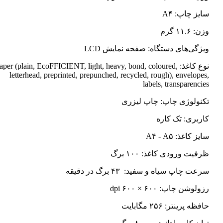
سایز چاپ: A۴
وزن: ۱۱.۶ گرم
ویژگی‌های دستگاه: صفحه نمایش LCD
نوع کاغذ: Paper (plain, EcoFFICIENT, light, heavy, bond, coloured
letterhead, preprinted, prepunched, recycled, rough), envelopes,
labels, transparencies
تکنولوژی چاپ: چاپ لیزری
کاربری: تک کاره
سایز کاغذ: A۴ - A۵
ظرفیت ورودی کاغذ: ۱۰۰ برگ
سرعت چاپ سیاه و سفید: ۴۳ برگ در دقیقه
رزولوشن چاپ: ۶۰۰ × ۶۰۰ dpi
حافظه پرینتر: ۲۵۶ مگابایت