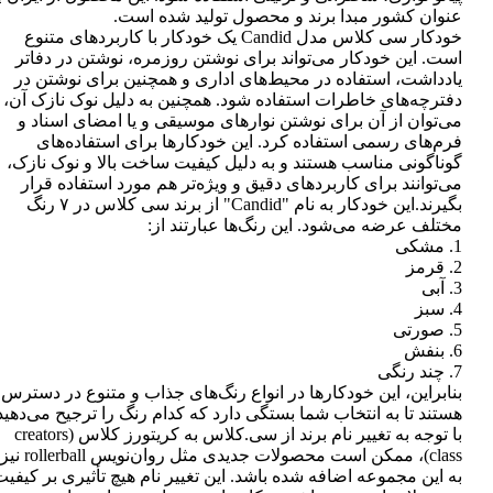
عنوان کشور مبدا برند و محصول تولید شده است.
خودکار سی کلاس مدل Candid یک خودکار با کاربردهای متنوع
است. این خودکار می‌تواند برای نوشتن روزمره، نوشتن در دفاتر
یادداشت، استفاده در محیط‌های اداری و همچنین برای نوشتن در
دفترچه‌های خاطرات استفاده شود. همچنین به دلیل نوک نازک آن،
می‌توان از آن برای نوشتن نوارهای موسیقی و یا امضای اسناد و
فرم‌های رسمی استفاده کرد. این خودکارها برای استفاده‌های
گوناگونی مناسب هستند و به دلیل کیفیت ساخت بالا و نوک نازک،
می‌توانند برای کاربردهای دقیق و ویژه‌تر هم مورد استفاده قرار
بگیرند.این خودکار به نام "Candid" از برند سی کلاس در ۷ رنگ
مختلف عرضه می‌شود. این رنگ‌ها عبارتند از:
1. مشکی
2. قرمز
3. آبی
4. سبز
5. صورتی
6. بنفش
7. چند رنگی
بنابراین، این خودکارها در انواع رنگ‌های جذاب و متنوع در دسترس
هستند تا به انتخاب شما بستگی دارد که کدام رنگ را ترجیح می‌دهید
با توجه به تغییر نام برند از سی.کلاس به کریتورز کلاس (creators
class)، ممکن است محصولات جدیدی مثل روان‌نویس rollerball نیز
به این مجموعه اضافه شده باشد. این تغییر نام هیچ تأثیری بر کیفی