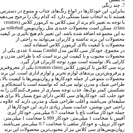
7. چند رنگی
بنابراین، این خودکارها در انواع رنگ‌های جذاب و متنوع در دسترس
هستند تا به انتخاب شما بستگی دارد که کدام رنگ را ترجیح می‌دهید
با توجه به تغییر نام برند از سی.کلاس به کریتورز کلاس (creators
class)، ممکن است محصولات جدیدی مثل روان‌نویس rollerball نیز
به این مجموعه اضافه شده باشد. این تغییر نام هیچ تأثیری بر کیفی
محصولات این برند نداشته و کاربران می‌توانند به راحتی از
محصولات با کیفیت بالای کریتورز کلاس استفاده کنند.
در مجموع، خودکار سی.کلاس مدل Candid بسته 6 عددی یکی از
محصولات محبوب و با کیفیت این برند است که با طراحی مدرن و
کارایی بالا، توانسته است مورد توجه کاربران قرار گیرد.
برند سی کلاس یا کریتورز کلاس (creators class) یکی از معروفتر
و پرفروش‌ترین برندهای لوازم تحریر و لوازم اداری است. این برند
محصولات متنوعی از جمله خودکارها و روان‌نویس‌ها با کیفیت بالا و
طراحی شیک و مدرن تولید می‌کند که توانسته است با استحکام و
نشکستن کمتر نوک‌ها، جذب توجه بسیاری از مصرف‌کنندگان را به
خود جلب کند. خودکارهای سی کلاس دارای تنوع بسیار بالا برای هر
سلیقه‌ای می‌باشند و اغلب طراحی شیک و مدرنی دارند که علاوه بر
راحتی حین نوشتن، جذابیت بسیار زیادی دارند. این خودکارها از
جمله خودکار سافت تاچ با ضخامت 0.7 میلی‌متر، خودکار ایزی
آفیس با ضخامت 1 میلی‌متر، خودکار 999 با ضخامت 1 میلی‌متر،
خودکار تریپل، و خودکار سلفی با ضخامت 0.7 میلی‌متر می‌باشند.
روان‌نویس‌های سی کلاس نیز از محبوب‌ترین محصولات این برند