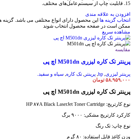
15. قابلیت چاپ از سیستم‌عامل‌های مختلف.
افزودن به علاقه مندی
انتخاب گزینه ها
این محصول دارای انواع مختلفی می باشد. گزینه ه
ممکن است در صفحه محصول انتخاب شوند
مشاهده سریع
مقایسه
پرینتر تک کاره لیزری M501dn اچ پی
پرینتر لیزری
,
hp
,
پرینتر
,
تک کاره
,
سیاه و سفید.
۵۸.۹۵۹.۰۰۰
تومان
پرینتر تک کاره لیزری M501dn اچ پی
نوع کارتریج: HP ۸۷A Black LaserJet Toner Cartridge
کارکرد کارتریج مشکی: ۹۰۰۰ برگ
نوع چاپ: تک رنگ
وزن کاغذ قابل استفاده: ۸۰ گرم