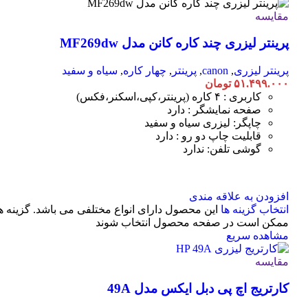
مقایسه
پرینتر لیزری چند کاره کانن مدل MF269dw
پرینتر لیزری
,
canon
,
پرینتر
,
چهار کاره
,
سیاه و سفید
۵۱.۴۹۹.۰۰۰
تومان
کاربری : ۴ کاره (پرینتر،کپی،اسکنر،فکس)
صفحه نمایشگر : دارد
چاپگر: لیزری سیاه و سفید
قابلیت چاپ دو رو : دارد
گوشی تلفن: ندارد
افزودن به علاقه مندی
انتخاب گزینه ها
این محصول دارای انواع مختلفی می باشد. گزینه ه
ممکن است در صفحه محصول انتخاب شوند
مشاهده سریع
مقایسه
کارتریج اچ پی دبل ایکس مدل 49A