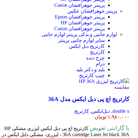
پرینتر جوهرافشان Canon
پرینتر جوهرافشان عکس
پرینتر جوهرافشان Epson
پرینتر جوهرافشان HP
پرینتر جوهرافشان Canon
لوازم جانبی و یدکی پرینتر
لوازم جانبی
سایر لوازم جانبی پرینتر
کارتریج دبل ایکس
کارتریج
چرخ دنده
درام
بلید و دکتر بلید
چیپ کارتریج
مقایسه
کارتریج اچ پی دبل ایکس مدل 36A
double x
,
دبل‌ایکس
,
کارتریج
۱.۹۸۰.۰۰۰
تومان
با گارانتی تعویض
کارتریج اچ پی دبل ایکس لیزری مشکی HP
cartridge Laser
36A
Jet black 36A - لیزری- مشکی دابل ایکس در