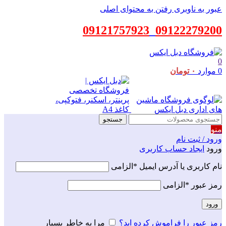
عبور به ناوبری
رفتن به محتوای اصلی
09121757923
_
09122279200
0
0
موارد
۰
تومان
جستجو
منو
ورود / ثبت نام
ورود
ایجاد حساب کاربری
نام کاربری یا آدرس ایمیل
*
الزامی
رمز عبور
*
الزامی
ورود
رمز عبور را فراموش کرده اید؟
مرا به خاطر بسپار