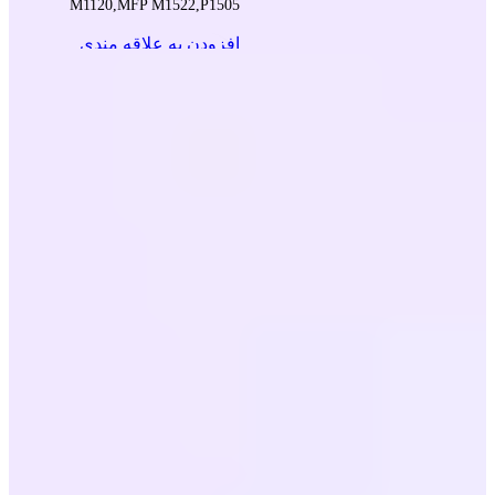
M1120,MFP M1522,P1505
افزودن به علاقه مندی
افزودن به سبد خرید
مشاهده سریع