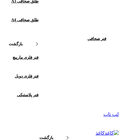
طلق صحافی A3
طلق صحافی A4
فنر صحافی
بازگشت
فنر فلزی مارپیچ
فنر فلزی دوبل
فنر پلاستیکی
لپ تاپ
کاغذ
بازگشت