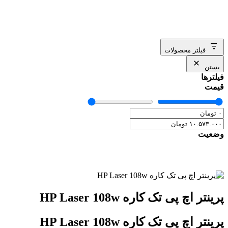
فیلتر محصولات
بستن
فیلترها
قیمت
وضعیت
پرینتر اچ پی تک کاره HP Laser 108w
پرینتر اچ پی تک کاره HP Laser 108w