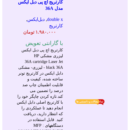
کارتریج اچ پی دبل ایکس
مدل 36A
double x
,
دبل‌ایکس
,
کارتریج
۱.۹۸۰.۰۰۰
تومان
با گارانتی تعویض
کارتریج اچ پی دبل ایکس
لیزری مشکی HP
36A
cartridge Laser
Jet
black 36A - لیزری- مشکی
دابل ایکس در کارتریج تونر
ساخته شده، کیفیت و
قابلیت اطمینان چاپ صد
درصد را تضمین می
کند.تازه کردن چاپگر خود را
با کارتریج اصلی دابل ایکس
تمام محصولات
مقالات و دانستنی ها
انجام دهید تا عملکردی را
که انتظار دارید، دریافت
کنید. قابل استفاده در
دستگاههای : MFP