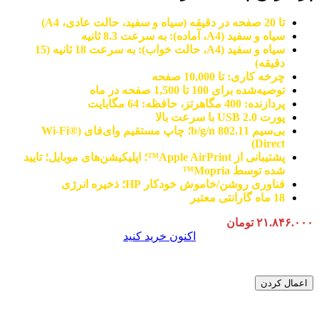
تا 20 صفحه در دقیقه (سیاه و سفید، حالت عادی، A4)
سیاه و سفید (A4، آماده): به سرعت 8.3 ثانیه
سیاه و سفید (A4، حالت خواب): به سرعت 18 ثانیه (15
دقیقه)
چرخه کاری: تا 10,000 صفحه
توصیه‌شده برای 100 تا 1,500 صفحه در ماه
پردازنده: 400 مگاهرتز، حافظه: 64 مگابایت
پورت USB 2.0 با سرعت بالا
بی‌سیم 802.11 b/g/n؛ چاپ مستقیم وای‌فای (Wi-Fi®
Direct)
پشتیبانی از Apple AirPrint™؛ اپلیکیشن‌های موبایل؛ تایید
شده توسط Mopria™
فناوری روشن/خاموش خودکار HP؛ ذخیره انرژی
18 ماه گارانتی معتبر
۲۱.۸۴۶.۰۰۰
تومان
اکنون خرید کنید
اعمال کردن