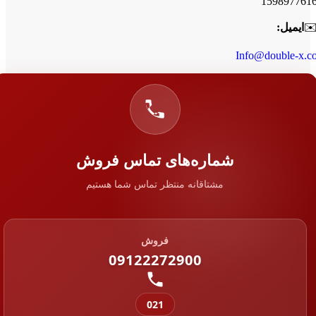
159897761
✉
ایمیل:
Info@double-x.c
شماره‌های تماس فروش
مشتاقانه منتظر تماس شما هستیم
فروش
09122272900
021