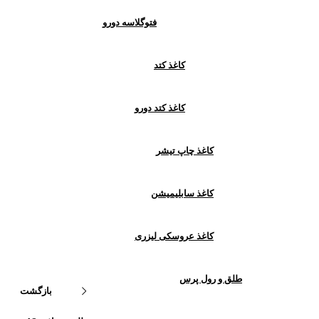
فتوگلاسه دورو
کاغذ کتد
کاغذ کتد دورو
کاغذ چاپ تیشر
کاغذ سابلیمیشن
کاغذ عروسکی لیزری
طلق و رول پرس
بازگشت