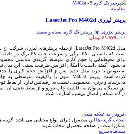
مقایسه
پرینتر لیزری LaserJet Pro M402d
پرینتر لیزری
,
hp
,
پرینتر
,
تک کاره
,
سیاه و سفید.
۶۱.۹۷۹.۰۰۰
تومان
مدل LaserJet Pro M402d، ازجمله پرینترهای لیزری شرکت اچ 
است که با سینی ۲۵۰ برگی و سرعت چاپ ۳۸ برگ در دقی
برای محیط‌هایی با حجم کاری متوسط گزینه‌ی مناسبی محسو
می‌شود؛ گفتنی است با امکان افزایش ظرفیت سینی، این مدل نیا
به تعویض یا خرید مدل جدید، پس از افزایش حجم کاری را حذ
کرده است. پرینتر M402d متون را باکیفیت متوسطی به چ
می‌رساند و برتری محسوسی نسبت به رقیبانش ندارد. از نقاط قو
این دستگاه می‌توان به، قابلیت چاپ دورو و از نقاط ضعف آن، نبو
درگاه شبکه و اتصال بی‌سیم اشاره داشت.
افزودن به علاقه مندی
انتخاب گزینه ها
این محصول دارای انواع مختلفی می باشد. گزینه ه
ممکن است در صفحه محصول انتخاب شوند
مشاهده سریع