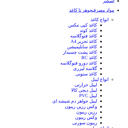
اسکنر
مواد مصرفی
جوهر تا کاغذ
انواع کاغذ
کاغذ کپی مکس
کاغذ کوتد
کاغذ فتوگلاسه
کاغذ تحریر A4
کاغذ سابلیمیشن
کاغذ پشت چسبدار
کاغذ RC
کاغذ دورو فتوگلاسه
گلاسه لیزری
کاغذ ستونی
انواع لیبل
لیبل حرارتی
لیبل دیجی کالا
لیبل PVC
لیبل جواهر دم شیشه ای
وکس رزین ریبون
رزین ریبون
وکس ریبون
ریبون سوزنی