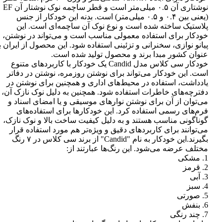
نوشتاری آن ۰.۵ میلی‌متر است و قطر ساچمه نوک نوشتار آن EF
(یعنی بین ۰.۴ و ۰.۵ میلی‌متر) است. بدنه این خودکار از جنس
پلاستیک ساخته شده است و نوع نوک آن ساچمه‌ای است. این
خودکار برای استفاده معمولی مناسب است و می‌تواند در نوشتن،
پیانو نوازی، سخنرانی و تزئینی استفاده شود. این محصول از ایران ب
عنوان کشور مبدا برند و محصول تولید شده است.
خودکار سی کلاس مدل Candid یک خودکار با کاربردهای متنوع
است. این خودکار می‌تواند برای نوشتن روزمره، نوشتن در دفاتر
یادداشت، استفاده در محیط‌های اداری و همچنین برای نوشتن در
دفترچه‌های خاطرات استفاده شود. همچنین به دلیل نوک نازک آن،
می‌توان از آن برای نوشتن نوارهای موسیقی و یا امضای اسناد و
فرم‌های رسمی استفاده کرد. این خودکارها برای استفاده‌های
گوناگونی مناسب هستند و به دلیل کیفیت ساخت بالا و نوک نازک،
می‌توانند برای کاربردهای دقیق و ویژه‌تر هم مورد استفاده قرار
بگیرند.این خودکار به نام "Candid" از برند سی کلاس در ۷ رنگ
مختلف عرضه می‌شود. این رنگ‌ها عبارتند از:
1. مشکی
2. قرمز
3. آبی
4. سبز
5. صورتی
6. بنفش
7. چند رنگی