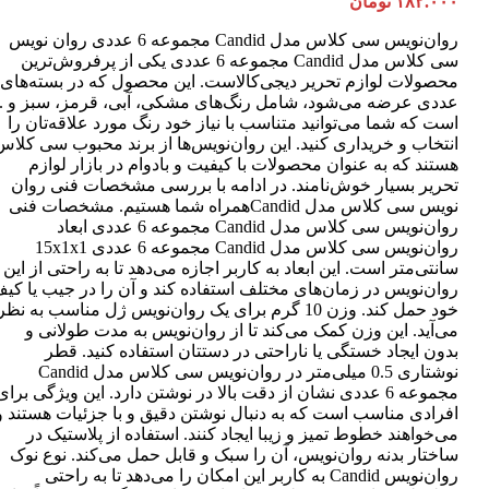
۱۸۲.۰۰۰
تومان
روان‌نویس سی کلاس مدل Candid مجموعه 6 عددی روان نویس
سی کلاس مدل Candid مجموعه 6 عددی یکی از پرفروش‌ترین
عددی عرضه می‌شود، شامل رنگ‌های مشکی، آبی، قرمز، سبز و ..
است که شما می‌توانید متناسب با نیاز خود رنگ مورد علاقه‌تان را
انتخاب و خریداری کنید. این روان‌نویس‌ها از برند محبوب سی کلاس
هستند که به عنوان محصولات با کیفیت و بادوام در بازار لوازم
تحریر بسیار خوش‌نامند. در ادامه با بررسی مشخصات فنی روان
نویس سی کلاس مدل Candidهمراه شما هستیم. مشخصات فنی
روان‌نویس سی کلاس مدل Candid مجموعه 6 عددی ابعاد
روان‌نویس سی کلاس مدل Candid مجموعه 6 عددی 15x1x1
سانتی‌متر است. این ابعاد به کاربر اجازه می‌دهد تا به راحتی از این
روان‌نویس در زمان‌های مختلف استفاده کند و آن را در جیب یا کی
خود حمل کند. وزن 10 گرم برای یک روان‌نویس ژل مناسب به نظر
می‌آید. این وزن کمک می‌کند تا از روان‌نویس به مدت طولانی و
بدون ایجاد خستگی یا ناراحتی در دستتان استفاده کنید. قطر
نوشتاری 0.5 میلی‌متر در روان‌نویس سی کلاس مدل Candid
مجموعه 6 عددی نشان از دقت بالا در نوشتن دارد. این ویژگی برای
افرادی مناسب است که به دنبال نوشتن دقیق و با جزئیات هستند و
می‌خواهند خطوط تمیز و زیبا ایجاد کنند. استفاده از پلاستیک در
ساختار بدنه روان‌نویس، آن را سبک و قابل حمل می‌کند. نوع نوک
روان‌نویس Candid به کاربر این امکان را می‌دهد تا به راحتی