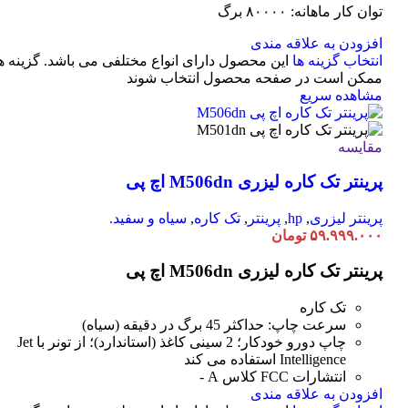
توان کار ماهانه: ۸۰۰۰۰ برگ
افزودن به علاقه مندی
انتخاب گزینه ها
این محصول دارای انواع مختلفی می باشد. گزینه ه
ممکن است در صفحه محصول انتخاب شوند
مشاهده سریع
مقایسه
پرینتر تک کاره لیزری M506dn اچ پی
پرینتر لیزری
,
hp
,
پرینتر
,
تک کاره
,
سیاه و سفید.
۵۹.۹۹۹.۰۰۰
تومان
پرینتر تک کاره لیزری M506dn اچ پی
تک کاره
سرعت چاپ: حداکثر 45 برگ در دقیقه (سیاه)
چاپ دورو خودکار؛ 2 سینی کاغذ (استاندارد)؛ از تونر با Jet
Intelligence استفاده می کند
انتشارات FCC کلاس A -
افزودن به علاقه مندی