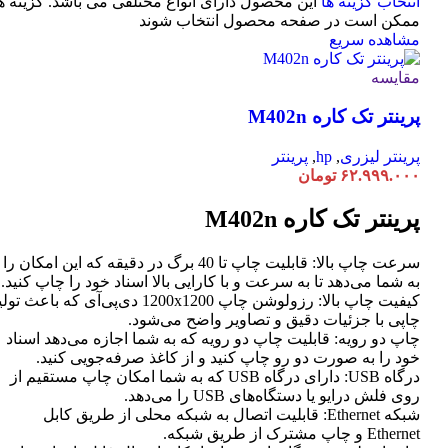
انتخاب گزینه ها
این محصول دارای انواع مختلفی می باشد. گزینه ه
ممکن است در صفحه محصول انتخاب شوند
مشاهده سریع
مقایسه
پرینتر تک کاره M402n
پرینتر لیزری
,
hp
,
پرینتر
۶۲.۹۹۹.۰۰۰
تومان
پرینتر تک کاره M402n
سرعت چاپ بالا: قابلیت چاپ تا 40 برگ در دقیقه که این امکان را
به شما می‌دهد تا به سرعت و با کارایی بالا اسناد خود را چاپ کنید.
کیفیت چاپ بالا: رزولوشن چاپ 1200x1200 دی‌پی‌آی که باعث تو
چاپی با جزئیات دقیق و تصاویر واضح می‌شود.
چاپ دو رویه: قابلیت چاپ دو رویه که به شما اجازه می‌دهد اسناد
خود را به صورت دو رو چاپ کنید و از کاغذ صرفه‌جویی کنید.
درگاه USB: دارای درگاه USB که به شما امکان چاپ مستقیم از
روی فلش درایو یا دستگاه‌های USB را می‌دهد.
شبکه Ethernet: قابلیت اتصال به شبکه محلی از طریق کابل
Ethernet و چاپ مشترک از طریق شبکه.