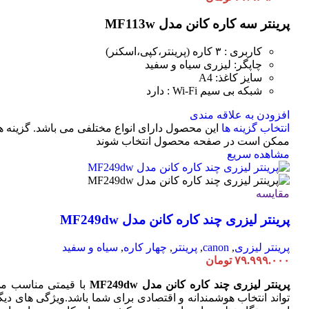
پرینتر سه کاره کانن مدل MF113w
کاربری : ۳ کاره (پرینتر،کپی،اسکنر)
چاپگر: لیزری سیاه و سفید
سایز کاغذ: A4
شبکه بی سیم Wi-Fi : دارد
افزودن به علاقه مندی
انتخاب گزینه ها
این محصول دارای انواع مختلفی می باشد. گزینه ه
ممکن است در صفحه محصول انتخاب شوند
مشاهده سریع
مقایسه
پرینتر لیزری چند کاره کانن مدل MF249dw
پرینتر لیزری
,
canon
,
پرینتر
,
چهار کاره
,
سیاه و سفید
۷۹.۹۹۹.۰۰۰
تومان
پرینتر لیزری چند کاره کانن مدل MF249dw
با قیمتی مناسب م
تواند انتخاب هوشمندانه و اقتصادی برای شما باشد.ویژگی های دیگ