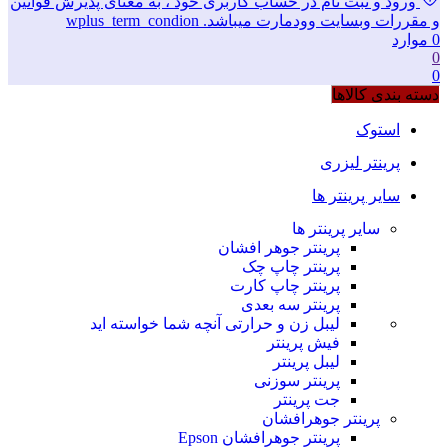
ورود و ثبت نام در حساب کاربری خود ، به معنای پذیرش قوانین
و مقررات وبسایت وودمارت میباشد. wplus_term_condion
0
موارد
0
0
دسته بندی کالاها
استوک
پرینتر لیزری
سایر پرینتر ها
سایر پرینتر ها
پرینتر جوهر افشان
پرینتر چاپ چک
پرینتر چاپ کارت
پرینتر سه بعدی
لیبل زن و حرارتی
آنچه شما خواسته اید
فیش پرینتر
لیبل پرینتر
پرینتر سوزنی
جت پرینتر
پرینتر جوهرافشان
پرینتر جوهرافشان Epson