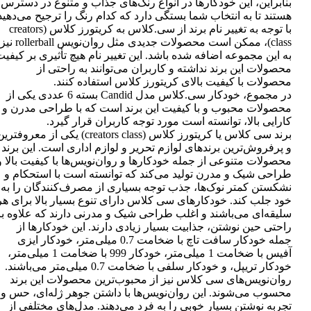
بنابراین، این خودکارها در انواع رنگ‌های جذاب و متنوع در دسترس
هستند تا به انتخاب شما بستگی دارد که کدام رنگ را ترجیح می‌دهید
با توجه به تغییر نام برند از سی.کلاس به کریتورز کلاس (creators
class)، ممکن است محصولات جدیدی مثل روان‌نویس rollerball نیز
به این مجموعه اضافه شده باشد. این تغییر نام هیچ تأثیری بر کیفی
محصولات این برند نداشته و کاربران می‌توانند به راحتی از
محصولات با کیفیت بالای کریتورز کلاس استفاده کنند.
در مجموع، خودکار سی.کلاس مدل Candid بسته 6 عددی یکی از
محصولات محبوب و با کیفیت این برند است که با طراحی مدرن و
کارایی بالا، توانسته است مورد توجه کاربران قرار گیرد.
برند سی کلاس یا کریتورز کلاس (creators class) یکی از معروفتر
و پرفروش‌ترین برندهای لوازم تحریر و لوازم اداری است. این برند
محصولات متنوعی از جمله خودکارها و روان‌نویس‌ها با کیفیت بالا و
طراحی شیک و مدرن تولید می‌کند که توانسته است با استحکام و
نشکستن کمتر نوک‌ها، جذب توجه بسیاری از مصرف‌کنندگان را به
خود جلب کند. خودکارهای سی کلاس دارای تنوع بسیار بالا برای هر
سلیقه‌ای می‌باشند و اغلب طراحی شیک و مدرنی دارند که علاوه بر
راحتی حین نوشتن، جذابیت بسیار زیادی دارند. این خودکارها از
جمله خودکار سافت تاچ با ضخامت 0.7 میلی‌متر، خودکار ایزی
آفیس با ضخامت 1 میلی‌متر، خودکار 999 با ضخامت 1 میلی‌متر،
خودکار تریپل، و خودکار سلفی با ضخامت 0.7 میلی‌متر می‌باشند.
روان‌نویس‌های سی کلاس نیز از محبوب‌ترین محصولات این برند
محسوب می‌شوند. این روان‌نویس‌ها با داشتن جوهر ژله‌ای، حس و
تجربه نوشتن بسیار خوبی را به فرد می‌دهند. مدل‌های مختلفی از