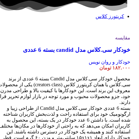
کریتورز کلاس
مقایسه
خودکار سی.کلاس مدل candid بسته 6 عددی
خودکار و روان نویس
۱۸۲.۰۰۰
تومان
محصول خودکار سی.کلاس مدل Candid بسته 6 عددی از برند
سی.کلاس یا همان کریتورز کلاس (creators class) یکی از محصو
معروف این برند است. این خودکارها با کیفیت بالا و طراحی مدرن
خود، جزو محصولات محبوب و مورد توجه در بازار لوازم تحریر قرا
دارند.
بسته 6 عددی خودکار سی.کلاس مدل Candid از طراحی زیبا و
ارگونومیک خود برای استفاده راحت و لذت‌بخش کاربران شناخته
شده است. با داشتن 6 عدد خودکار در یک بسته، این محصول به
کاربران امکان می‌دهد که به راحتی از خودکارها در مکان‌ها مختلف
استفاده کنند و همیشه یک خودکار در دسترس داشته باشند. این
خودکار دارای ابعاد ۱۵x۱x۱ سانتی‌متر و وزن ۶۰ گرم است. قطر