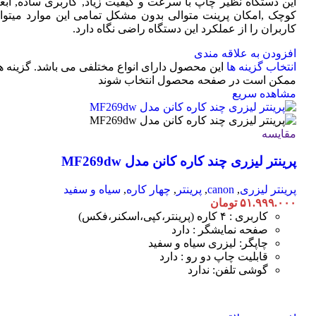
این دستگاه نظیر چاپ با سرعت و کیفیت زیاد, کاربری ساده, ابعا
کوچک ,امکان پرینت متوالی بدون مشکل تمامی این موارد میتوان
کاربران را از عملکرد این دستگاه راضی نگاه دارد.
افزودن به علاقه مندی
انتخاب گزینه ها
این محصول دارای انواع مختلفی می باشد. گزینه ه
ممکن است در صفحه محصول انتخاب شوند
مشاهده سریع
مقایسه
پرینتر لیزری چند کاره کانن مدل MF269dw
پرینتر لیزری
,
canon
,
پرینتر
,
چهار کاره
,
سیاه و سفید
۵۱.۹۹۹.۰۰۰
تومان
کاربری : ۴ کاره (پرینتر،کپی،اسکنر،فکس)
صفحه نمایشگر : دارد
چاپگر: لیزری سیاه و سفید
قابلیت چاپ دو رو : دارد
گوشی تلفن: ندارد