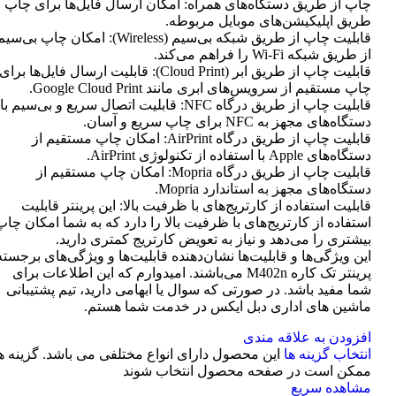
چاپ از طریق دستگاه‌های همراه: امکان ارسال فایل‌ها برای چاپ ا
طریق اپلیکیشن‌های موبایل مربوطه.
قابلیت چاپ از طریق شبکه بی‌سیم (Wireless): امکان چاپ بی‌سی
از طریق شبکه Wi-Fi را فراهم می‌کند.
قابلیت چاپ از طریق ابر (Cloud Print): قابلیت ارسال فایل‌ها برای
چاپ مستقیم از سرویس‌های ابری مانند Google Cloud Print.
قابلیت چاپ از طریق درگاه NFC: قابلیت اتصال سریع و بی‌سیم با
دستگاه‌های مجهز به NFC برای چاپ سریع و آسان.
قابلیت چاپ از طریق درگاه AirPrint: امکان چاپ مستقیم از
دستگاه‌های Apple با استفاده از تکنولوژی AirPrint.
قابلیت چاپ از طریق درگاه Mopria: امکان چاپ مستقیم از
دستگاه‌های مجهز به استاندارد Mopria.
قابلیت استفاده از کارتریج‌های با ظرفیت بالا: این پرینتر قابلیت
استفاده از کارتریج‌های با ظرفیت بالا را دارد که به شما امکان چاپ
بیشتری را می‌دهد و نیاز به تعویض کارتریج کمتری دارید.
این ویژگی‌ها و قابلیت‌ها نشان‌دهنده قابلیت‌ها و ویژگی‌های برجسته
پرینتر تک کاره M402n می‌باشند. امیدوارم که این اطلاعات برای
شما مفید باشد. در صورتی که سوال یا ابهامی دارید، تیم پشتیبانی
ماشین های اداری دبل ایکس در خدمت شما هستم.
افزودن به علاقه مندی
انتخاب گزینه ها
این محصول دارای انواع مختلفی می باشد. گزینه ه
ممکن است در صفحه محصول انتخاب شوند
مشاهده سریع