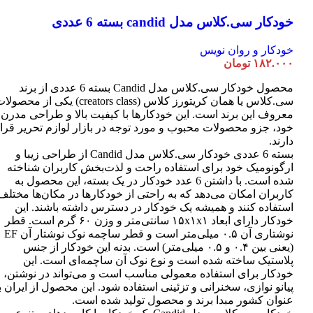
خودکار سی.کلاس مدل candid بسته 6 عددی
خودکار و روان نویس
۱۸۲.۰۰۰
تومان
محصول خودکار سی.کلاس مدل Candid بسته 6 عددی از برند
سی.کلاس یا همان کریتورز کلاس (creators class) یکی از محصو
معروف این برند است. این خودکارها با کیفیت بالا و طراحی مدرن
خود، جزو محصولات محبوب و مورد توجه در بازار لوازم تحریر قرا
دارند.
بسته 6 عددی خودکار سی.کلاس مدل Candid از طراحی زیبا و
ارگونومیک خود برای استفاده راحت و لذت‌بخش کاربران شناخته
شده است. با داشتن 6 عدد خودکار در یک بسته، این محصول به
کاربران امکان می‌دهد که به راحتی از خودکارها در مکان‌ها مختلف
استفاده کنند و همیشه یک خودکار در دسترس داشته باشند. این
خودکار دارای ابعاد ۱۵x۱x۱ سانتی‌متر و وزن ۶۰ گرم است. قطر
نوشتاری آن ۰.۵ میلی‌متر است و قطر ساچمه نوک نوشتار آن EF
(یعنی بین ۰.۴ و ۰.۵ میلی‌متر) است. بدنه این خودکار از جنس
پلاستیک ساخته شده است و نوع نوک آن ساچمه‌ای است. این
خودکار برای استفاده معمولی مناسب است و می‌تواند در نوشتن،
پیانو نوازی، سخنرانی و تزئینی استفاده شود. این محصول از ایران ب
عنوان کشور مبدا برند و محصول تولید شده است.