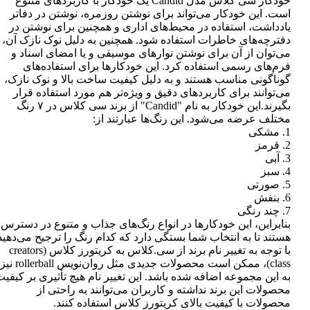
خودکار سی کلاس مدل Candid یک خودکار با کاربردهای متنوع
است. این خودکار می‌تواند برای نوشتن روزمره، نوشتن در دفاتر
یادداشت، استفاده در محیط‌های اداری و همچنین برای نوشتن در
دفترچه‌های خاطرات استفاده شود. همچنین به دلیل نوک نازک آن،
می‌توان از آن برای نوشتن نوارهای موسیقی و یا امضای اسناد و
فرم‌های رسمی استفاده کرد. این خودکارها برای استفاده‌های
گوناگونی مناسب هستند و به دلیل کیفیت ساخت بالا و نوک نازک،
می‌توانند برای کاربردهای دقیق و ویژه‌تر هم مورد استفاده قرار
بگیرند.این خودکار به نام "Candid" از برند سی کلاس در ۷ رنگ
مختلف عرضه می‌شود. این رنگ‌ها عبارتند از:
1. مشکی
2. قرمز
3. آبی
4. سبز
5. صورتی
6. بنفش
7. چند رنگی
بنابراین، این خودکارها در انواع رنگ‌های جذاب و متنوع در دسترس
هستند تا به انتخاب شما بستگی دارد که کدام رنگ را ترجیح می‌دهید
با توجه به تغییر نام برند از سی.کلاس به کریتورز کلاس (creators
class)، ممکن است محصولات جدیدی مثل روان‌نویس rollerball نیز
به این مجموعه اضافه شده باشد. این تغییر نام هیچ تأثیری بر کیفی
محصولات این برند نداشته و کاربران می‌توانند به راحتی از
محصولات با کیفیت بالای کریتورز کلاس استفاده کنند.