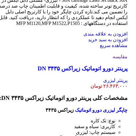
cartridge Laser
36A
Jet black 36A - لیزری- مشکی دابل ایکس در
کارتریج تونر ساخته شده، کیفیت و قابلیت اطمینان چاپ صد درصد
را تضمین می کند.تازه کردن چاپگر خود را با کارتریج اصلی دابل
ایکس انجام دهید تا عملکردی را که انتظار دارید، دریافت کنید. قابل
استفاده در دستگاههای : MFP M1120,MFP M1522,P1505
افزودن به علاقه مندی
افزودن به سبد خرید
مشاهده سریع
مقایسه
پرینتر دورو اتوماتیک زیراکس DN ۳۴۳۵
پرینتر لیزری
۲۶.۴۶۳.۰۰۰
تومان
مشخصات کلی پرینتر دورو اتوماتیک زیراکس DN ۳۴۳۵:
چاپگر لیزری دورو اتوماتیک
زیراکس ۳۴۳۵
نوع: تک کاره
کاربری: سیاه و سفید
سیستم چاپ: لیزری