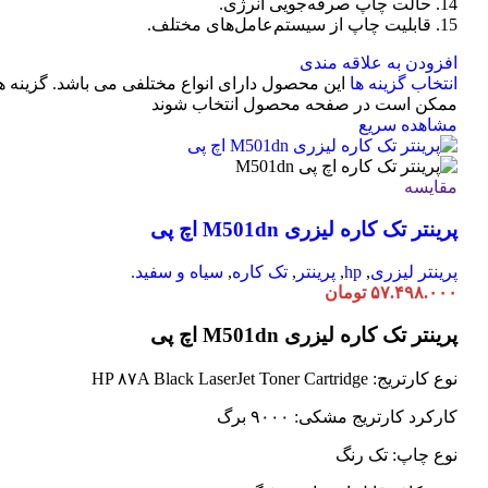
14. حالت چاپ صرفه‌جویی انرژی.
15. قابلیت چاپ از سیستم‌عامل‌های مختلف.
افزودن به علاقه مندی
انتخاب گزینه ها
این محصول دارای انواع مختلفی می باشد. گزینه ه
ممکن است در صفحه محصول انتخاب شوند
مشاهده سریع
مقایسه
پرینتر تک کاره لیزری M501dn اچ پی
پرینتر لیزری
,
hp
,
پرینتر
,
تک کاره
,
سیاه و سفید.
۵۷.۴۹۸.۰۰۰
تومان
پرینتر تک کاره لیزری M501dn اچ پی
نوع کارتریج: HP ۸۷A Black LaserJet Toner Cartridge
کارکرد کارتریج مشکی: ۹۰۰۰ برگ
نوع چاپ: تک رنگ