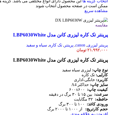
انتخاب گزینه ها
این محصول دارای انواع مختلفی می باشد. گزینه ه
ممکن است در صفحه محصول انتخاب شوند
مشاهده سریع
مقایسه
پرینتر تک کاره لیزری کانن مدل LBP6030White
پرینتر لیزری
,
canon
,
پرینتر
,
تک کاره
,
سیاه و سفید
۲۱.۹۹۲.۰۰۰
تومان
پرینتر تک کاره لیزری کانن مدل LBP6030White
نوع چاپ:
لیزری سیاه سفید
کارایی:
تک کاره
کاربرد:
خانگی-اداری
سایز چاپ:
حداکثر A4
کیفیت چاپ:
۶۰۰x۶۰۰
سرعت:
بین ۱۵ تا ۳۰ برگ در دقیقه
حافظه:
۳۲ مگابایت
ورودی کاغذ:
۱۰۰ تا ۳۰۰ برگ
حجم کارتریج:
از ۱۰۰۰ تا ۲۰۰۰ برگ
افزودن به علاقه مندی