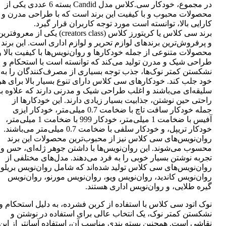
در مجموع، خودکار سی.کلاس مدل Candid بسته 6 عددی یکی از
محصولات محبوب و با کیفیت این برند است که با طراحی مدرن و
کارایی بالا، توانسته است مورد توجه کاربران قرار گیرد.
برند سی کلاس یا کریتورز کلاس (creators class) یکی از معروفتر
و پرفروش‌ترین برندهای لوازم تحریر و لوازم اداری است. این برند
محصولات متنوعی از جمله خودکارها و روان‌نویس‌ها با کیفیت بالا و
طراحی شیک و مدرن تولید می‌کند که توانسته است با استحکام و
نشکستن کمتر نوک‌ها، جذب توجه بسیاری از مصرف‌کنندگان را به
خود جلب کند. خودکارهای سی کلاس دارای تنوع بسیار بالا برای هر
سلیقه‌ای می‌باشند و اغلب طراحی شیک و مدرنی دارند که علاوه بر
راحتی حین نوشتن، جذابیت بسیار زیادی دارند. این خودکارها از
جمله خودکار سافت تاچ با ضخامت 0.7 میلی‌متر، خودکار ایزی
آفیس با ضخامت 1 میلی‌متر، خودکار 999 با ضخامت 1 میلی‌متر،
خودکار تریپل، و خودکار سلفی با ضخامت 0.7 میلی‌متر می‌باشند.
روان‌نویس‌های سی کلاس نیز از محبوب‌ترین محصولات این برند
محسوب می‌شوند. این روان‌نویس‌ها با داشتن جوهر ژله‌ای، حس و
تجربه نوشتن بسیار خوبی را به فرد می‌دهند. مدل‌های مختلفی از
روان‌نویس‌های سی کلاس تولید شده‌اند که شامل روان‌نویس بریلو،
روان‌نویس کاندید، روان‌نویس ویو، روان‌نویس مورنو، روان‌نویس
گیره طلایی، و روان‌نویس اداری هستند.
نوک اتود سی کلاس با استفاده از کربن فشرده، به دلیل استحکام و
نشکستن کمتر نوک، یک انتخاب عالی برای استفاده در نوشتن و
نقاشی است. همچنین بسته بندی مناسب آن، استفاده آسانتر از این