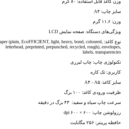
وزن کاغذ قابل استفاده: ۸۰ گرم
سایز چاپ: A۴
وزن: ۱۱.۶ گرم
ویژگی‌های دستگاه: صفحه نمایش LCD
نوع کاغذ: Paper (plain, EcoFFICIENT, light, heavy, bond, coloured
letterhead, preprinted, prepunched, recycled, rough), envelopes,
labels, transparencies
تکنولوژی چاپ: چاپ لیزری
کاربری: تک کاره
سایز کاغذ: A۴ - A۵
ظرفیت ورودی کاغذ: ۱۰۰ برگ
سرعت چاپ سیاه و سفید: ۴۳ برگ در دقیقه
رزولوشن چاپ: ۶۰۰ × ۶۰۰ dpi
حافظه پرینتر: ۲۵۶ مگابایت