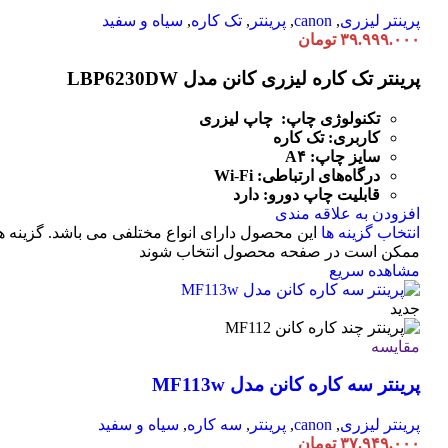
پرینتر لیزری
,
canon
,
پرینتر
,
تک کاره
,
سیاه و سفید
۳۹.۹۹۹.۰۰۰
تومان
پرینتر تک کاره لیزری کانن مدل LBP6230DW
تکنولوژی چاپ: چاپ لیزری
کاربری: تک کاره
سایز چاپ: A۴
درگاه‌های ارتباطی:
Fi
-
Wi
قابلیت چاپ دورو: دارد
افزودن به علاقه مندی
انتخاب گزینه ها
این محصول دارای انواع مختلفی می باشد. گزینه ه
ممکن است در صفحه محصول انتخاب شوند
مشاهده سریع
جدید
مقایسه
پرینتر سه کاره کانن مدل MF113w
پرینتر لیزری
,
canon
,
پرینتر
,
سه کاره
,
سیاه و سفید
۳۷.۹۴۹.۰۰۰
تومان