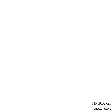
car
ر ساخته شده،