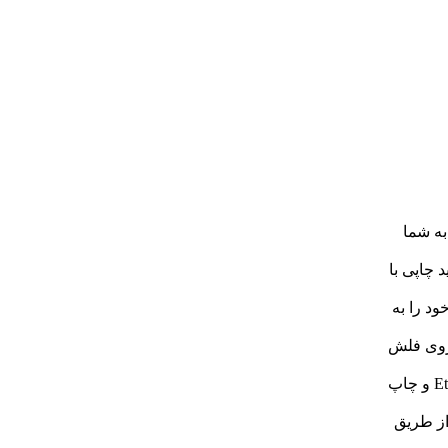
ان را به شما
 باعث تولید چاپی با
ود را به
یم از روی فلش
شبکه Ethernet: قابلیت اتصال به شبکه محلی از طریق کابل Ethernet و چاپ
از طریق