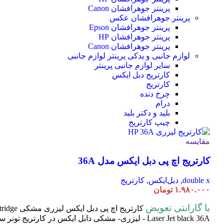
پرینتر جوهرافشان Canon
پرینتر جوهرافشان عکس
پرینتر جوهرافشان Epson
پرینتر جوهرافشان HP
پرینتر جوهرافشان Canon
لوازم جانبی و یدکی پرینتر
لوازم جانبی
سایر لوازم جانبی پرینتر
کارتریج دبل ایکس
کارتریج
چرخ دنده
درام
بلید و دکتر بلید
چیپ کارتریج
مقایسه
کارتریج اچ پی دبل ایکس مدل 36A
double x
,
دبل‌ایکس
,
کارتریج
۱.۹۸۰.۰۰۰
تومان
با گارانتی تعویض
کارتریج اچ پی دبل ایکس لیزری مشکی HP 36A
tridge
Laser
Jet black 36A - لیزری- مشکی دابل ایکس در کارتریج تون