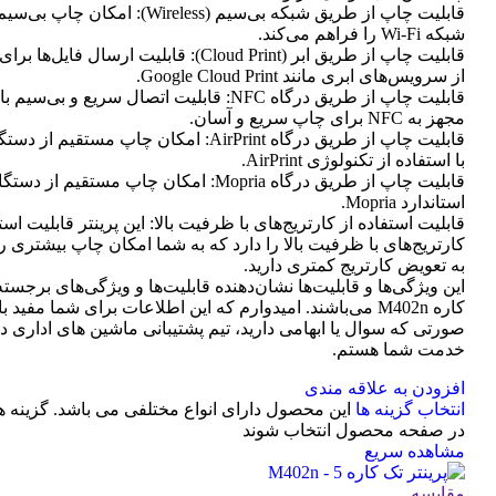
قابلیت چاپ از طریق شبکه بی‌سیم (Wireless): امک
شبکه Wi-Fi را فراهم می‌کند.
قابلیت چاپ از طریق ابر (Cloud Print): قابلیت ارسال
از سرویس‌های ابری مانند Google Cloud Print.
قابلیت چاپ از طریق درگاه NFC: قابلیت اتصال سریع و بی
مجهز به NFC برای چاپ سریع و آسان.
با استفاده از تکنولوژی AirPrint.
قابلیت چاپ از طریق درگاه Mopria: امکان چاپ مستقیم
استاندارد Mopria.
قابلیت استفاده از کارتریج‌های با ظرفیت بالا: این پرینتر قابلیت است
کارتریج‌های با ظرفیت بالا را دارد که به شما امکان چاپ بیشتری را 
به تعویض کارتریج کمتری دارید.
این ویژگی‌ها و قابلیت‌ها نشان‌دهنده قابلیت‌ها و ویژگی‌های برجسته
کاره M402n می‌باشند. امیدوارم که این اطلاعات برای شما مفید ب
صورتی که سوال یا ابهامی دارید، تیم پشتیبانی ماشین های اداری د
خدمت شما هستم.
افزودن به علاقه مندی
انتخاب گزینه ها
این محصول دارای انواع مختلفی می باشد. گزینه 
در صفحه محصول انتخاب شوند
مشاهده سریع
مقایسه