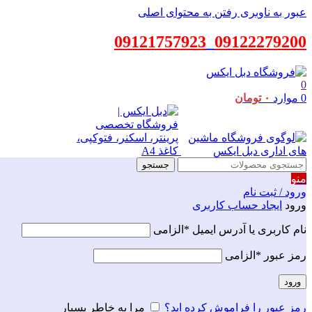
عبور به ناوبری
رفتن به محتوای اصلی
09121757923
_
09122279200
0
0
موارد
۰
تومان
جستجو
منو
ورود / ثبت نام
ورود
ایجاد حساب کاربری
نام کاربری یا آدرس ایمیل
*
الزامی
رمز عبور
*
الزامی
ورود
رمز عبور را فراموش کرده اید؟
مرا به خاطر بسپار