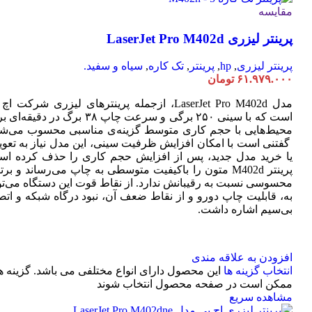
مقایسه
پرینتر لیزری LaserJet Pro M402d
پرینتر لیزری
,
hp
,
پرینتر
,
تک کاره
,
سیاه و سفید.
۶۱.۹۷۹.۰۰۰
تومان
مدل LaserJet Pro M402d، ازجمله پرینترهای لیزری شرکت ا
است که با سینی ۲۵۰ برگی و سرعت چاپ ۳۸ برگ در دقیقه
محیط‌هایی با حجم کاری متوسط گزینه‌ی مناسبی محسوب می‌شو
گفتنی است با امکان افزایش ظرفیت سینی، این مدل نیاز به تعو
یا خرید مدل جدید، پس از افزایش حجم کاری را حذف کرده اس
پرینتر M402d متون را باکیفیت متوسطی به چاپ می‌رساند و بر
محسوسی نسبت به رقیبانش ندارد. از نقاط قوت این دستگاه می‌تو
به، قابلیت چاپ دورو و از نقاط ضعف آن، نبود درگاه شبکه و اتص
بی‌سیم اشاره داشت.
افزودن به علاقه مندی
انتخاب گزینه ها
این محصول دارای انواع مختلفی می باشد. گزینه ه
ممکن است در صفحه محصول انتخاب شوند
مشاهده سریع