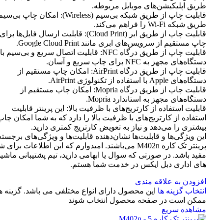
طریق اپلیکیشن‌های موبایل مربوطه.
قابلیت چاپ از طریق شبکه بی‌سیم (Wireless): امکان چاپ ب
طریق شبکه Wi-Fi را فراهم می‌کند.
قابلیت چاپ از طریق ابر (Cloud Print): قابلیت ارسال فایل‌ها برای
چاپ مستقیم از سرویس‌های ابری مانند Google Cloud Print.
قابلیت چاپ از طریق درگاه NFC: قابلیت اتصال سریع و بی‌سیم با
دستگاه‌های مجهز به NFC برای چاپ سریع و آسان.
قابلیت چاپ از طریق درگاه AirPrint: امکان چاپ مستقیم از
دستگاه‌های Apple با استفاده از تکنولوژی AirPrint.
قابلیت چاپ از طریق درگاه Mopria: امکان چاپ مستقیم از
دستگاه‌های مجهز به استاندارد Mopria.
قابلیت استفاده از کارتریج‌های با ظرفیت بالا: این پرینتر قابلیت
استفاده از کارتریج‌های با ظرفیت بالا را دارد که به شما امکان چاپ
بیشتری را می‌دهد و نیاز به تعویض کارتریج کمتری دارید.
این ویژگی‌ها و قابلیت‌ها نشان‌دهنده قابلیت‌ها و ویژگی‌های برجسته
پرینتر تک کاره M402n می‌باشند. امیدوارم که این اطلاعات برای 
مفید باشد. در صورتی که سوال یا ابهامی دارید، تیم پشتیبانی ماشی
های اداری دبل ایکس در خدمت شما هستم.
افزودن به علاقه مندی
انتخاب گزینه ها
این محصول دارای انواع مختلفی می باشد. گزینه ه
ممکن است در صفحه محصول انتخاب شوند
مشاهده سریع