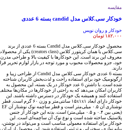
مقایسه
خودکار سی.کلاس مدل candid بسته 6 عددی
خودکار و روان نویس
۱۸۲.۰۰۰
تومان
محصول خودکار سی.کلاس مدل Candid بسته 6 عددی از برند
سی.کلاس یا همان کریتورز کلاس (creators class) یکی از محصو
معروف این برند است. این خودکارها با کیفیت بالا و طراحی مدرن
خود، جزو محصولات محبوب و مورد توجه در بازار لوازم تحریر قرا
دارند.
بسته 6 عددی خودکار سی.کلاس مدل Candid از طراحی زیبا و
ارگونومیک خود برای استفاده راحت و لذت‌بخش کاربران شناخته
شده است. با داشتن 6 عدد خودکار در یک بسته، این محصول به
کاربران امکان می‌دهد که به راحتی از خودکارها در مکان‌ها مختلف
استفاده کنند و همیشه یک خودکار در دسترس داشته باشند. این
خودکار دارای ابعاد ۱۵x۱x۱ سانتی‌متر و وزن ۶۰ گرم است. قطر
نوشتاری آن ۰.۵ میلی‌متر است و قطر ساچمه نوک نوشتار آن EF
(یعنی بین ۰.۴ و ۰.۵ میلی‌متر) است. بدنه این خودکار از جنس
پلاستیک ساخته شده است و نوع نوک آن ساچمه‌ای است. این
خودکار برای استفاده معمولی مناسب است و می‌تواند در نوشتن،
پیانو نوازی، سخنرانی و تزئینی استفاده شود. این محصول از ایران ب