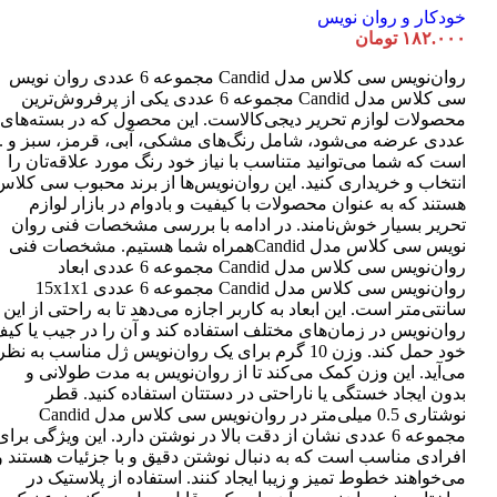
خودکار و روان نویس
۱۸۲.۰۰۰
تومان
روان‌نویس سی کلاس مدل Candid مجموعه 6 عددی روان نویس
سی کلاس مدل Candid مجموعه 6 عددی یکی از پرفروش‌ترین
عددی عرضه می‌شود، شامل رنگ‌های مشکی، آبی، قرمز، سبز و ..
است که شما می‌توانید متناسب با نیاز خود رنگ مورد علاقه‌تان را
انتخاب و خریداری کنید. این روان‌نویس‌ها از برند محبوب سی کلاس
هستند که به عنوان محصولات با کیفیت و بادوام در بازار لوازم
تحریر بسیار خوش‌نامند. در ادامه با بررسی مشخصات فنی روان
نویس سی کلاس مدل Candidهمراه شما هستیم. مشخصات فنی
روان‌نویس سی کلاس مدل Candid مجموعه 6 عددی ابعاد
روان‌نویس سی کلاس مدل Candid مجموعه 6 عددی 15x1x1
سانتی‌متر است. این ابعاد به کاربر اجازه می‌دهد تا به راحتی از این
روان‌نویس در زمان‌های مختلف استفاده کند و آن را در جیب یا کی
خود حمل کند. وزن 10 گرم برای یک روان‌نویس ژل مناسب به نظر
می‌آید. این وزن کمک می‌کند تا از روان‌نویس به مدت طولانی و
بدون ایجاد خستگی یا ناراحتی در دستتان استفاده کنید. قطر
نوشتاری 0.5 میلی‌متر در روان‌نویس سی کلاس مدل Candid
مجموعه 6 عددی نشان از دقت بالا در نوشتن دارد. این ویژگی برای
افرادی مناسب است که به دنبال نوشتن دقیق و با جزئیات هستند و
می‌خواهند خطوط تمیز و زیبا ایجاد کنند. استفاده از پلاستیک در