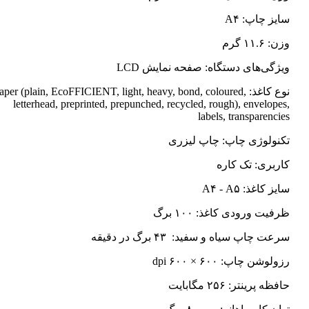
سایز چاپ: A۴
وزن: ۱۱.۶ گرم
ویژگی‌های دستگاه: صفحه نمایش LCD
نوع کاغذ: Paper (plain, EcoFFICIENT, light, heavy, bond, coloured
letterhead, preprinted, prepunched, recycled, rough), envelopes,
labels, transparencies
تکنولوژی چاپ: چاپ لیزری
کاربری: تک کاره
سایز کاغذ: A۴ - A۵
ظرفیت ورودی کاغذ: ۱۰۰ برگ
سرعت چاپ سیاه و سفید: ۴۳ برگ در دقیقه
رزولوشن چاپ: ۶۰۰ × ۶۰۰ dpi
حافظه پرینتر: ۲۵۶ مگابایت