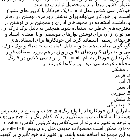
عنوان کشور مبدا برند و محصول تولید شده است.
خودکار سی کلاس مدل Candid یک خودکار با کاربردهای متنوع
است. این خودکار می‌تواند برای نوشتن روزمره، نوشتن در دفاتر
یادداشت، استفاده در محیط‌های اداری و همچنین برای نوشتن در
دفترچه‌های خاطرات استفاده شود. همچنین به دلیل نوک نازک آن،
می‌توان از آن برای نوشتن نوارهای موسیقی و یا امضای اسناد و
فرم‌های رسمی استفاده کرد. این خودکارها برای استفاده‌های
گوناگونی مناسب هستند و به دلیل کیفیت ساخت بالا و نوک نازک،
می‌توانند برای کاربردهای دقیق و ویژه‌تر هم مورد استفاده قرار
بگیرند.این خودکار به نام "Candid" از برند سی کلاس در ۷ رنگ
مختلف عرضه می‌شود. این رنگ‌ها عبارتند از:
1. مشکی
2. قرمز
3. آبی
4. سبز
5. صورتی
6. بنفش
7. چند رنگی
بنابراین، این خودکارها در انواع رنگ‌های جذاب و متنوع در دسترس
هستند تا به انتخاب شما بستگی دارد که کدام رنگ را ترجیح می‌دهید
با توجه به تغییر نام برند از سی.کلاس به کریتورز کلاس (creators
class)، ممکن است محصولات جدیدی مثل روان‌نویس rollerball نیز
به این مجموعه اضافه شده باشد. این تغییر نام هیچ تأثیری بر کیفی