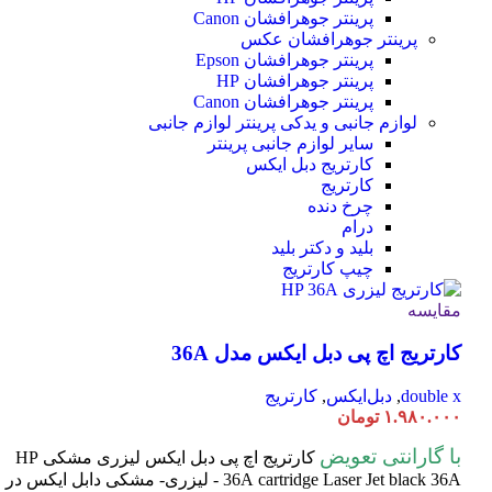
پرینتر جوهرافشان Canon
پرینتر جوهرافشان عکس
پرینتر جوهرافشان Epson
پرینتر جوهرافشان HP
پرینتر جوهرافشان Canon
لوازم جانبی و یدکی پرینتر
لوازم جانبی
سایر لوازم جانبی پرینتر
کارتریج دبل ایکس
کارتریج
چرخ دنده
درام
بلید و دکتر بلید
چیپ کارتریج
مقایسه
کارتریج اچ پی دبل ایکس مدل 36A
double x
,
دبل‌ایکس
,
کارتریج
۱.۹۸۰.۰۰۰
تومان
با گارانتی تعویض
کارتریج اچ پی دبل ایکس لیزری مشکی HP
cartridge Laser
36A
Jet black 36A - لیزری- مشکی دابل ایکس در