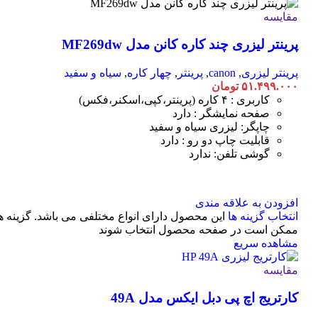
مقایسه
پرینتر لیزری چند کاره کانن مدل MF269dw
پرینتر لیزری
,
canon
,
پرینتر
,
چهار کاره
,
سیاه و سفید
۵۱.۴۹۹.۰۰۰
تومان
کاربری : ۴ کاره (پرینتر،کپی،اسکنر،فکس)
صفحه نمایشگر : دارد
چاپگر: لیزری سیاه و سفید
قابلیت چاپ دو رو : دارد
گوشی تلفن: ندارد
افزودن به علاقه مندی
انتخاب گزینه ها
این محصول دارای انواع مختلفی می باشد. گزینه ه
ممکن است در صفحه محصول انتخاب شوند
مشاهده سریع
مقایسه
کارتریج اچ پی دبل ایکس مدل 49A