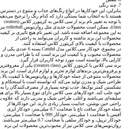
7. چند رنگی
بنابراین، این خودکارها در انواع رنگ‌های جذاب و متنوع در دسترس
هستند تا به انتخاب شما بستگی دارد که کدام رنگ را ترجیح می‌دهید
با توجه به تغییر نام برند از سی.کلاس به کریتورز کلاس (creators
class)، ممکن است محصولات جدیدی مثل روان‌نویس rollerball نیز
به این مجموعه اضافه شده باشد. این تغییر نام هیچ تأثیری بر کیفی
محصولات این برند نداشته و کاربران می‌توانند به راحتی از
محصولات با کیفیت بالای کریتورز کلاس استفاده کنند.
در مجموع، خودکار سی.کلاس مدل Candid بسته 6 عددی یکی از
محصولات محبوب و با کیفیت این برند است که با طراحی مدرن و
کارایی بالا، توانسته است مورد توجه کاربران قرار گیرد.
برند سی کلاس یا کریتورز کلاس (creators class) یکی از معروفتر
و پرفروش‌ترین برندهای لوازم تحریر و لوازم اداری است. این برند
محصولات متنوعی از جمله خودکارها و روان‌نویس‌ها با کیفیت بالا و
طراحی شیک و مدرن تولید می‌کند که توانسته است با استحکام و
نشکستن کمتر نوک‌ها، جذب توجه بسیاری از مصرف‌کنندگان را به
خود جلب کند. خودکارهای سی کلاس دارای تنوع بسیار بالا برای هر
سلیقه‌ای می‌باشند و اغلب طراحی شیک و مدرنی دارند که علاوه بر
راحتی حین نوشتن، جذابیت بسیار زیادی دارند. این خودکارها از
جمله خودکار سافت تاچ با ضخامت 0.7 میلی‌متر، خودکار ایزی
آفیس با ضخامت 1 میلی‌متر، خودکار 999 با ضخامت 1 میلی‌متر،
خودکار تریپل، و خودکار سلفی با ضخامت 0.7 میلی‌متر می‌باشند.
روان‌نویس‌های سی کلاس نیز از محبوب‌ترین محصولات این برند