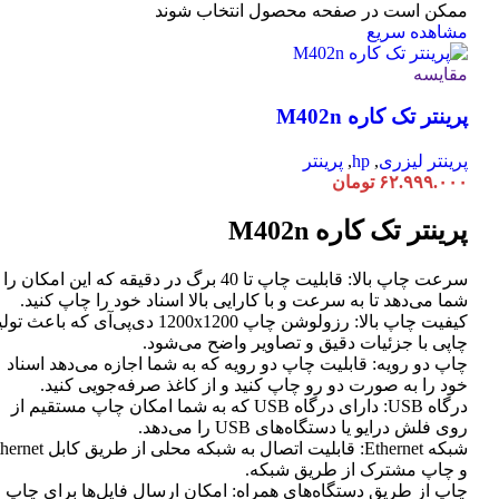
ممکن است در صفحه محصول انتخاب شوند
مشاهده سریع
مقایسه
پرینتر تک کاره M402n
پرینتر لیزری
,
hp
,
پرینتر
۶۲.۹۹۹.۰۰۰
تومان
پرینتر تک کاره M402n
سرعت چاپ بالا: قابلیت چاپ تا 40 برگ در دقیقه که این امکان ر
شما می‌دهد تا به سرعت و با کارایی بالا اسناد خود را چاپ کنید.
کیفیت چاپ بالا: رزولوشن چاپ 1200x1200 دی‌پی‌آی که باعث تو
چاپی با جزئیات دقیق و تصاویر واضح می‌شود.
چاپ دو رویه: قابلیت چاپ دو رویه که به شما اجازه می‌دهد اسناد
خود را به صورت دو رو چاپ کنید و از کاغذ صرفه‌جویی کنید.
درگاه USB: دارای درگاه USB که به شما امکان چاپ مستقیم از
روی فلش درایو یا دستگاه‌های USB را می‌دهد.
شبکه Ethernet: قابلیت اتصال به شبکه محلی از طر
و چاپ مشترک از طریق شبکه.
چاپ از طریق دستگاه‌های همراه: امکان ارسال فایل‌ها برای چاپ ا