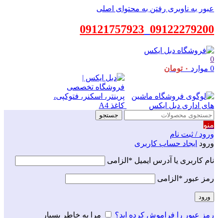
عبور به ناوبری
رفتن به محتوای اصلی
09121757923
_
09122279200
0
0
موارد
۰
تومان
جستجو
منو
ورود / ثبت نام
ورود
ایجاد حساب کاربری
نام کاربری یا آدرس ایمیل
*
الزامی
رمز عبور
*
الزامی
ورود
رمز عبور را فراموش کرده اید؟
مرا به خاطر بسپار