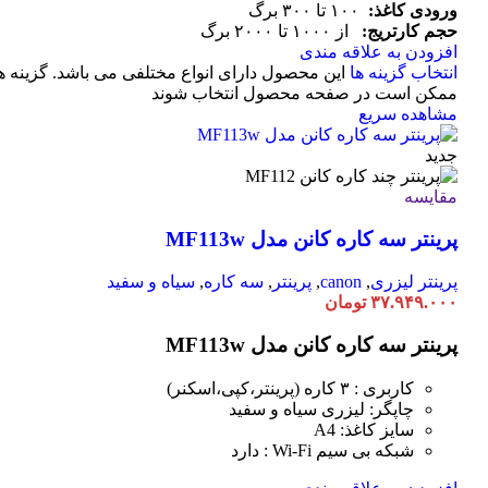
ورودی کاغذ:
۱۰۰ تا ۳۰۰ برگ
حجم کارتریج:
از ۱۰۰۰ تا ۲۰۰۰ برگ
افزودن به علاقه مندی
انتخاب گزینه ها
این محصول دارای انواع مختلفی می باشد. گزینه ه
ممکن است در صفحه محصول انتخاب شوند
مشاهده سریع
جدید
مقایسه
پرینتر سه کاره کانن مدل MF113w
پرینتر لیزری
,
canon
,
پرینتر
,
سه کاره
,
سیاه و سفید
۳۷.۹۴۹.۰۰۰
تومان
پرینتر سه کاره کانن مدل MF113w
کاربری : ۳ کاره (پرینتر،کپی،اسکنر)
چاپگر: لیزری سیاه و سفید
سایز کاغذ: A4
شبکه بی سیم Wi-Fi : دارد