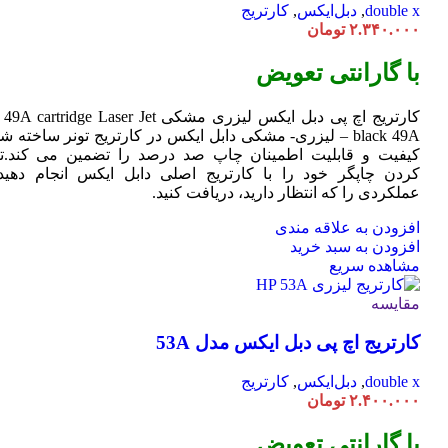
double x
,
دبل‌ایکس
,
کارتریج
۲.۳۴۰.۰۰۰
تومان
با گارانتی تعویض
کارتریج اچ پی دبل ایکس لیزری مشکی HP 49A
Jet
cartridge Laser
black 49A – لیزری- مشکی دابل ایکس در کارتریج تونر ساخته ش
کیفیت و قابلیت اطمینان چاپ صد درصد را تضمین می کند.تا
کردن چاپگر خود را با کارتریج اصلی دابل ایکس انجام دهید 
عملکردی را که انتظار دارید، دریافت کنید.
افزودن به علاقه مندی
افزودن به سبد خرید
مشاهده سریع
مقایسه
کارتریج اچ پی دبل ایکس مدل 53A
double x
,
دبل‌ایکس
,
کارتریج
۲.۴۰۰.۰۰۰
تومان
با گارانتی تعویض