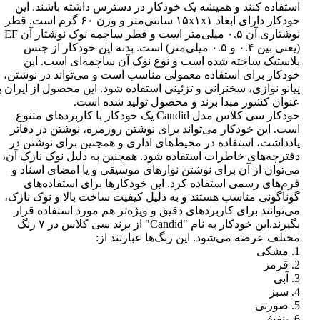
استفاده کنند و همیشه یک خودکار در دسترس داشته باشند. این
خودکار دارای ابعاد ۱۵x۱x۱ سانتی‌متر و وزن ۶۰ گرم است. قطر
نوشتاری آن ۰.۵ میلی‌متر است و قطر ساچمه نوک نوشتار آن EF
(یعنی بین ۰.۴ و ۰.۵ میلی‌متر) است. بدنه این خودکار از جنس
پلاستیک ساخته شده است و نوع نوک آن ساچمه‌ای است. این
خودکار برای استفاده معمولی مناسب است و می‌تواند در نوشتن،
پیانو نوازی، سخنرانی و تزئینی استفاده شود. این محصول از ایران ب
عنوان کشور مبدا برند و محصول تولید شده است.
خودکار سی کلاس مدل Candid یک خودکار با کاربردهای متنوع
است. این خودکار می‌تواند برای نوشتن روزمره، نوشتن در دفاتر
یادداشت، استفاده در محیط‌های اداری و همچنین برای نوشتن در
دفترچه‌های خاطرات استفاده شود. همچنین به دلیل نوک نازک آن،
می‌توان از آن برای نوشتن نوارهای موسیقی و یا امضای اسناد و
فرم‌های رسمی استفاده کرد. این خودکارها برای استفاده‌های
گوناگونی مناسب هستند و به دلیل کیفیت ساخت بالا و نوک نازک،
می‌توانند برای کاربردهای دقیق و ویژه‌تر هم مورد استفاده قرار
بگیرند.این خودکار به نام "Candid" از برند سی کلاس در ۷ رنگ
مختلف عرضه می‌شود. این رنگ‌ها عبارتند از:
1. مشکی
2. قرمز
3. آبی
4. سبز
5. صورتی
6. بنفش