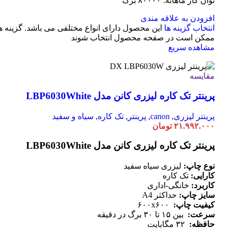
توان کار ماهانه: ۸۰۰۰۰ برگ
افزودن به علاقه مندی
انتخاب گزینه ها
این محصول دارای انواع مختلفی می باشد. گزینه ه
ممکن است در صفحه محصول انتخاب شوند
مشاهده سریع
مقایسه
پرینتر تک کاره لیزری کانن مدل LBP6030White
پرینتر لیزری
,
canon
,
پرینتر
,
تک کاره
,
سیاه و سفید
۲۱.۹۹۲.۰۰۰
تومان
پرینتر تک کاره لیزری کانن مدل LBP6030White
نوع چاپ:
لیزری سیاه سفید
کارایی:
تک کاره
کاربرد:
خانگی-اداری
سایز چاپ:
حداکثر A4
کیفیت چاپ:
۶۰۰x۶۰۰
سرعت:
بین ۱۵ تا ۳۰ برگ در دقیقه
حافظه:
۳۲ مگابایت