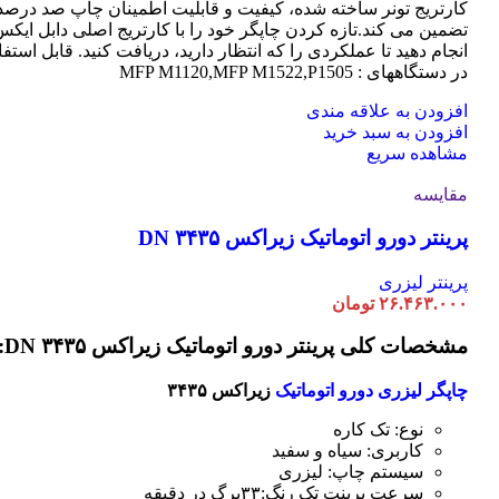
کارتریج تونر ساخته شده، کیفیت و قابلیت اطمینان چاپ صد درصد 
تضمین می کند.تازه کردن چاپگر خود را با کارتریج اصلی دابل ایک
انجام دهید تا عملکردی را که انتظار دارید، دریافت کنید. قابل استفا
در دستگاههای : MFP M1120,MFP M1522,P1505
افزودن به علاقه مندی
افزودن به سبد خرید
مشاهده سریع
مقایسه
پرینتر دورو اتوماتیک زیراکس DN ۳۴۳۵
پرینتر لیزری
۲۶.۴۶۳.۰۰۰
تومان
مشخصات کلی پرینتر دورو اتوماتیک زیراکس DN ۳۴۳۵:
چاپگر لیزری دورو اتوماتیک
زیراکس ۳۴۳۵
نوع: تک کاره
کاربری: سیاه و سفید
سیستم چاپ: لیزری
سرعت پرینت تک رنگ:۳۳برگ در دقیقه