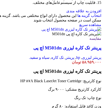
15. قابلیت چاپ از سیستم‌عامل‌های مختلف.
افزودن به علاقه مندی
انتخاب گزینه ها
این محصول دارای انواع مختلفی می باشد. گزینه ه
ممکن است در صفحه محصول انتخاب شوند
مشاهده سریع
مقایسه
پرینتر تک کاره لیزری M501dn اچ پی
پرینتر لیزری
,
hp
,
پرینتر
,
تک کاره
,
سیاه و سفید.
۵۸.۹۵۹.۰۰۰
تومان
پرینتر تک کاره لیزری M501dn اچ پی
نوع کارتریج: HP ۸۷A Black LaserJet Toner Cartridge
کارکرد کارتریج مشکی: ۹۰۰۰ برگ
نوع چاپ: تک رنگ
وزن کاغذ قابل استفاده: ۸۰ گرم