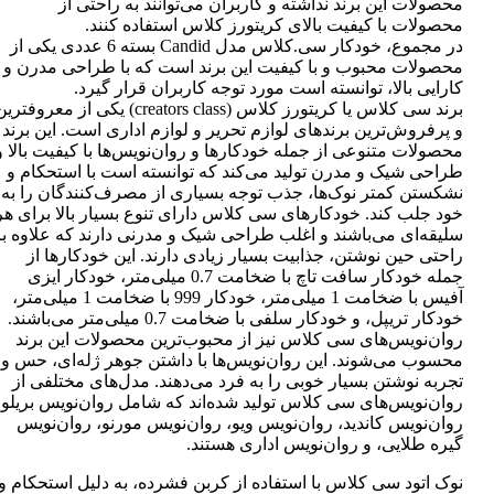
محصولات این برند نداشته و کاربران می‌توانند به راحتی از
محصولات با کیفیت بالای کریتورز کلاس استفاده کنند.
در مجموع، خودکار سی.کلاس مدل Candid بسته 6 عددی یکی از
محصولات محبوب و با کیفیت این برند است که با طراحی مدرن و
کارایی بالا، توانسته است مورد توجه کاربران قرار گیرد.
برند سی کلاس یا کریتورز کلاس (creators class) یکی از معروفتر
و پرفروش‌ترین برندهای لوازم تحریر و لوازم اداری است. این برند
محصولات متنوعی از جمله خودکارها و روان‌نویس‌ها با کیفیت بالا و
طراحی شیک و مدرن تولید می‌کند که توانسته است با استحکام و
نشکستن کمتر نوک‌ها، جذب توجه بسیاری از مصرف‌کنندگان را به
خود جلب کند. خودکارهای سی کلاس دارای تنوع بسیار بالا برای هر
سلیقه‌ای می‌باشند و اغلب طراحی شیک و مدرنی دارند که علاوه بر
راحتی حین نوشتن، جذابیت بسیار زیادی دارند. این خودکارها از
جمله خودکار سافت تاچ با ضخامت 0.7 میلی‌متر، خودکار ایزی
آفیس با ضخامت 1 میلی‌متر، خودکار 999 با ضخامت 1 میلی‌متر،
خودکار تریپل، و خودکار سلفی با ضخامت 0.7 میلی‌متر می‌باشند.
روان‌نویس‌های سی کلاس نیز از محبوب‌ترین محصولات این برند
محسوب می‌شوند. این روان‌نویس‌ها با داشتن جوهر ژله‌ای، حس و
تجربه نوشتن بسیار خوبی را به فرد می‌دهند. مدل‌های مختلفی از
روان‌نویس‌های سی کلاس تولید شده‌اند که شامل روان‌نویس بریلو،
روان‌نویس کاندید، روان‌نویس ویو، روان‌نویس مورنو، روان‌نویس
گیره طلایی، و روان‌نویس اداری هستند.
نوک اتود سی کلاس با استفاده از کربن فشرده، به دلیل استحکام و