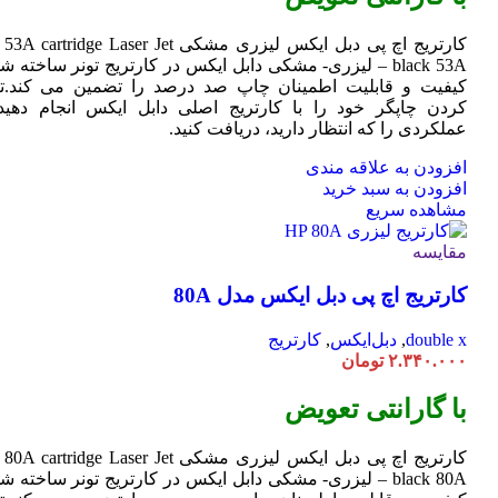
کارتریج اچ پی دبل ایکس لیزری مشکی HP 53A
Jet
cartridge Laser
black 53A – لیزری- مشکی دابل ایکس در کارتریج تونر ساخته ش
کیفیت و قابلیت اطمینان چاپ صد درصد را تضمین می کند.تا
کردن چاپگر خود را با کارتریج اصلی دابل ایکس انجام دهید 
عملکردی را که انتظار دارید، دریافت کنید.
افزودن به علاقه مندی
افزودن به سبد خرید
مشاهده سریع
مقایسه
کارتریج اچ پی دبل ایکس مدل 80A
double x
,
دبل‌ایکس
,
کارتریج
۲.۳۴۰.۰۰۰
تومان
با گارانتی تعویض
کارتریج اچ پی دبل ایکس لیزری مشکی HP 80A
Jet
cartridge Laser
black 80A – لیزری- مشکی دابل ایکس در کارتریج تونر ساخته ش