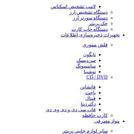
لامپ تشخیص اسکناس
دستگاه تشخیص ارز
دستگاه سورتر ارز
چک پرینتر
دستگاه چاپ کارت
تجهیزات ذخیره‌سازی اطلاعات
فلش مموری
تایگون
سن‌دیسک
سامسونگ
توشیبا
CD / DVD
فانشاین
باجت
فینال
دکتردیتا
قاب سی دی و دی وی دی
کارت حافظه
مواد مصرفی
سایر لوازم جانبی پرینتر