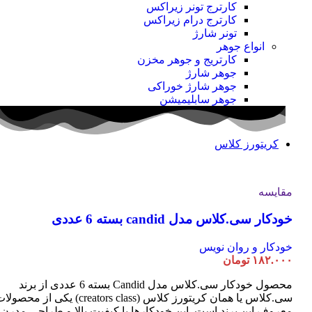
کارترج تونر زیراکس
کارترج درام زیراکس
تونر شارژ
انواع جوهر
کارتریج و جوهر مخزن
جوهر شارژ
جوهر شارژ خوراکی
جوهر سابلیمیشن
کریتورز کلاس
مقایسه
خودکار سی.کلاس مدل candid بسته 6 عددی
خودکار و روان نویس
۱۸۲.۰۰۰
تومان
محصول خودکار سی.کلاس مدل Candid بسته 6 عددی از برند
سی.کلاس یا همان کریتورز کلاس (creators class) یکی از محصو
معروف این برند است. این خودکارها با کیفیت بالا و طراحی مدرن