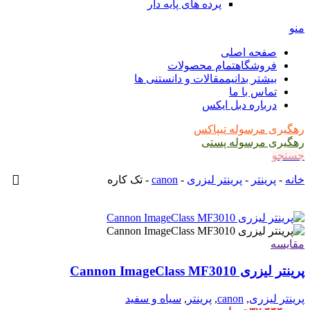
پرده های پایه دار
منو
صفحه اصلی
فروشگاه
تمام محصولات
بیشتر بدانیم
مقالات و دانستنی ها
تماس با ما
درباره دبل ایکس
رهگیری مرسوله تیپاکس
رهگیری مرسوله پستی
جستجو
خانه
-
پرینتر
-
پرینتر لیزری
-
canon
-
تک کاره
مقایسه
پرینتر لیزری Cannon ImageClass MF3010
پرینتر لیزری
,
canon
,
پرینتر
,
سیاه و سفید