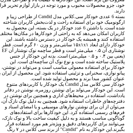
خود، جزو محصولات محبوب و مورد توجه در بازار لوازم تحریر قرا
دارند.
بسته 6 عددی خودکار سی.کلاس مدل Candid از طراحی زیبا و
ارگونومیک خود برای استفاده راحت و لذت‌بخش کاربران شناخته
شده است. با داشتن 6 عدد خودکار در یک بسته، این محصول به
کاربران امکان می‌دهد که به راحتی از خودکارها در مکان‌ها مختلف
استفاده کنند و همیشه یک خودکار در دسترس داشته باشند. این
خودکار دارای ابعاد ۱۵x۱x۱ سانتی‌متر و وزن ۶۰ گرم است. قطر
نوشتاری آن ۰.۵ میلی‌متر است و قطر ساچمه نوک نوشتار آن EF
(یعنی بین ۰.۴ و ۰.۵ میلی‌متر) است. بدنه این خودکار از جنس
پلاستیک ساخته شده است و نوع نوک آن ساچمه‌ای است. این
خودکار برای استفاده معمولی مناسب است و می‌تواند در نوشتن،
پیانو نوازی، سخنرانی و تزئینی استفاده شود. این محصول از ایران ب
عنوان کشور مبدا برند و محصول تولید شده است.
خودکار سی کلاس مدل Candid یک خودکار با کاربردهای متنوع
است. این خودکار می‌تواند برای نوشتن روزمره، نوشتن در دفاتر
یادداشت، استفاده در محیط‌های اداری و همچنین برای نوشتن در
دفترچه‌های خاطرات استفاده شود. همچنین به دلیل نوک نازک آن،
می‌توان از آن برای نوشتن نوارهای موسیقی و یا امضای اسناد و
فرم‌های رسمی استفاده کرد. این خودکارها برای استفاده‌های
گوناگونی مناسب هستند و به دلیل کیفیت ساخت بالا و نوک نازک،
می‌توانند برای کاربردهای دقیق و ویژه‌تر هم مورد استفاده قرار
بگیرند.این خودکار به نام "Candid" از برند سی کلاس در ۷ رنگ