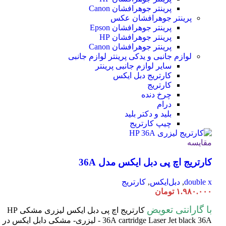
پرینتر جوهرافشان Canon
پرینتر جوهرافشان عکس
پرینتر جوهرافشان Epson
پرینتر جوهرافشان HP
پرینتر جوهرافشان Canon
لوازم جانبی و یدکی پرینتر
لوازم جانبی
سایر لوازم جانبی پرینتر
کارتریج دبل ایکس
کارتریج
چرخ دنده
درام
بلید و دکتر بلید
چیپ کارتریج
مقایسه
کارتریج اچ پی دبل ایکس مدل 36A
double x
,
دبل‌ایکس
,
کارتریج
۱.۹۸۰.۰۰۰
تومان
با گارانتی تعویض
کارتریج اچ پی دبل ایکس لیزری مشکی HP
cartridge Laser
36A
Jet black 36A - لیزری- مشکی دابل ایکس در