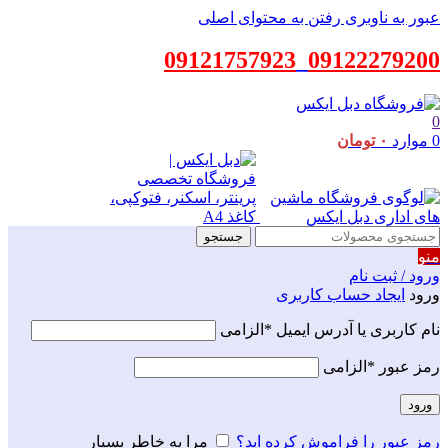
عبور به ناوبری
رفتن به محتوای اصلی
09121757923
_
09122279200
0
0
موارد
۰
تومان
جستجو
منو
ورود / ثبت نام
ورود
ایجاد حساب کاربری
نام کاربری یا آدرس ایمیل
*
الزامی
w
رمز عبور
*
الزامی
ورود
o
ut
رمز عبور را فراموش کرده اید؟
مرا به خاطر بسپار