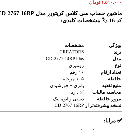
۱.۵۱۰.۰۰۰
تومان
ماشین حساب سی کلاس کریتورز مدل -2767-16RP
کد 16 🏷️ مشخصات کلیدی:
ویژگی
مشخصات
CREATORS
برند
CD-2777-14RP Plus
مدل
نوع
رومیزی
تعداد ارقام
۱۶ رقم
حافظه
۱۰۵ مرحله
منبع تغذیه
باتری + خورشیدی
محاسبه مالیات
✅ دارد
مرور حافظه
دستی و اتوماتیک
CD-2767-16RP
نسخه پیشرفته‌تر از
✅ مزایا: