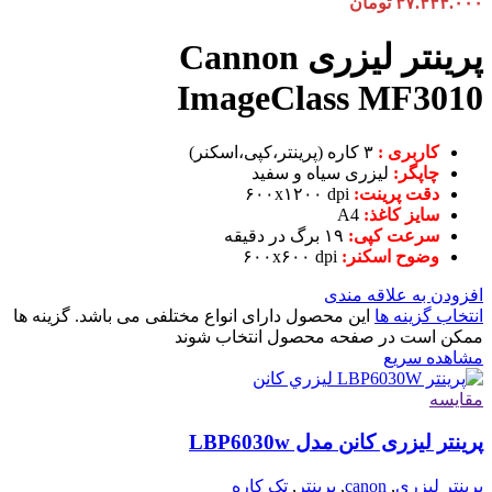
۳۷.۴۴۴.۰۰۰
تومان
پرینتر لیزری Cannon
ImageClass MF3010
کاربری :
۳ کاره (پرینتر،کپی،اسکنر)
چاپگر:
لیزری سیاه و سفید
دقت پرینت:
۶۰۰x۱۲۰۰ dpi
سایز کاغذ:
A4
سرعت کپی:
۱۹ برگ در دقیقه
وضوح اسکنر:
۶۰۰x۶۰۰ dpi
افزودن به علاقه مندی
انتخاب گزینه ها
این محصول دارای انواع مختلفی می باشد. گزینه ها
ممکن است در صفحه محصول انتخاب شوند
مشاهده سریع
مقایسه
پرینتر لیزری کانن مدل LBP6030w
پرینتر لیزری
,
canon
,
پرینتر
,
تک کاره