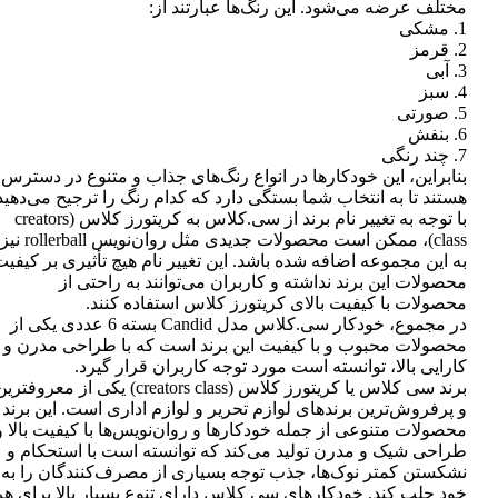
مختلف عرضه می‌شود. این رنگ‌ها عبارتند از:
1. مشکی
2. قرمز
3. آبی
4. سبز
5. صورتی
6. بنفش
7. چند رنگی
بنابراین، این خودکارها در انواع رنگ‌های جذاب و متنوع در دسترس
هستند تا به انتخاب شما بستگی دارد که کدام رنگ را ترجیح می‌دهید
با توجه به تغییر نام برند از سی.کلاس به کریتورز کلاس (creators
class)، ممکن است محصولات جدیدی مثل روان‌نویس rollerball نیز
به این مجموعه اضافه شده باشد. این تغییر نام هیچ تأثیری بر کیفی
محصولات این برند نداشته و کاربران می‌توانند به راحتی از
محصولات با کیفیت بالای کریتورز کلاس استفاده کنند.
در مجموع، خودکار سی.کلاس مدل Candid بسته 6 عددی یکی از
محصولات محبوب و با کیفیت این برند است که با طراحی مدرن و
کارایی بالا، توانسته است مورد توجه کاربران قرار گیرد.
برند سی کلاس یا کریتورز کلاس (creators class) یکی از معروفتر
و پرفروش‌ترین برندهای لوازم تحریر و لوازم اداری است. این برند
محصولات متنوعی از جمله خودکارها و روان‌نویس‌ها با کیفیت بالا و
طراحی شیک و مدرن تولید می‌کند که توانسته است با استحکام و
نشکستن کمتر نوک‌ها، جذب توجه بسیاری از مصرف‌کنندگان را به
خود جلب کند. خودکارهای سی کلاس دارای تنوع بسیار بالا برای هر