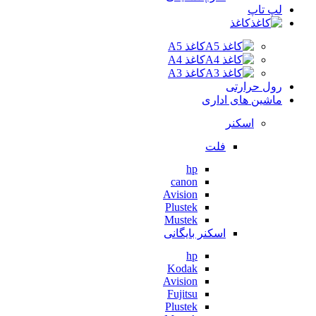
لپ تاپ
کاغذ
کاغذ A5
کاغذ A4
کاغذ A3
رول حرارتی
ماشین های اداری
اسکنر
فلت
hp
canon
Avision
Plustek
Mustek
اسکنر بایگانی
hp
Kodak
Avision
Fujitsu
Plustek