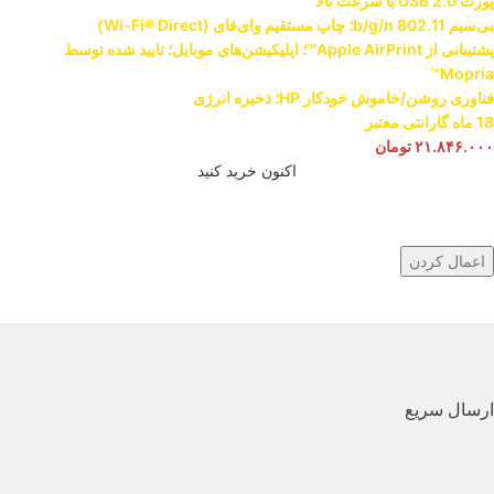
پورت USB 2.0 با سرعت بالا
بی‌سیم 802.11 b/g/n؛ چاپ مستقیم وای‌فای (Wi-Fi® Direct)
پشتیبانی از Apple AirPrint™؛ اپلیکیشن‌های موبایل؛ تایید شده توسط
Mopria™
فناوری روشن/خاموش خودکار HP؛ ذخیره انرژی
18 ماه گارانتی معتبر
۲۱.۸۴۶.۰۰۰
تومان
اکنون خرید کنید
اعمال کردن
ارسال سریع