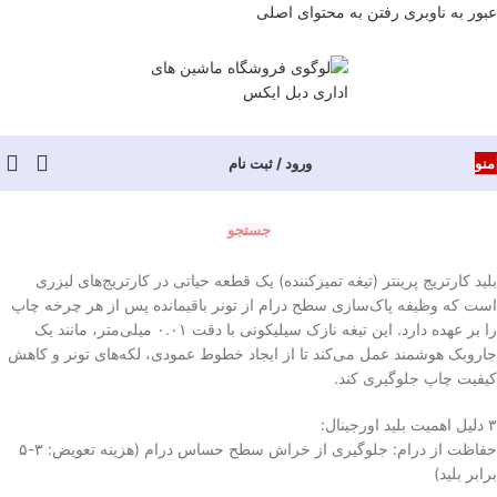
عبور به ناوبری
رفتن به محتوای اصلی
منو
ورود / ثبت نام
جستجو
بلید کارتریج پرینتر (تیغه تمیزکننده) یک قطعه حیاتی در کارتریج‌های لیزری
است که وظیفه پاک‌سازی سطح درام از تونر باقیمانده پس از هر چرخه چاپ
را بر عهده دارد. این تیغه نازک سیلیکونی با دقت ۰.۰۱ میلی‌متر، مانند یک
جاروبک هوشمند عمل می‌کند تا از ایجاد خطوط عمودی، لکه‌های تونر و کاهش
کیفیت چاپ جلوگیری کند.
۳ دلیل اهمیت بلید اورجینال:
حفاظت از درام: جلوگیری از خراش سطح حساس درام (هزینه تعویض: ۳-۵
برابر بلید)