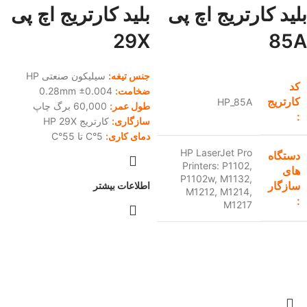
بلید کارتریج اچ پی
بلید کارتریج اچ پی
29X
85A
جنس تیغه:
سیلیکون صنعتی HP
کد
ضخامت:
0.28mm ±0.004
کارتریج
HP_85A
طول عمر:
60,000 برگ چاپ
:
سازگاری:
کارتریج HP 29X
دمای کاری:
5°C تا 55°C
HP LaserJet Pro
دستگاه
Printers: P1102,
های
P1102w, M1132,
سازگار
اطلاعات بیشتر
M1212, M1214,
:
M1217