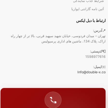
شرایط جذب نمایندگی
آئین نامه گارانتی ایواریا
ارتباط با دبل ایکس
📍آدرس:
تهران – میدان فردوسی، خیابان شهید سپهبد قرنی، بالا تر از چهار راه
اراک، پلاک 134، ماشین های اداری پرسپولیس
📮کدپستی:
1598977616
✉️
ایمیل:
Info@double-x.co