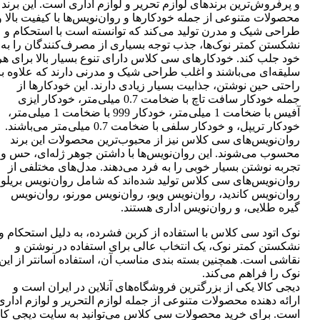
و پرفروش‌ترین برندهای لوازم تحریر و لوازم اداری است. این برند
محصولات متنوعی از جمله خودکارها و روان‌نویس‌ها با کیفیت بالا و
طراحی شیک و مدرن تولید می‌کند که توانسته است با استحکام و
نشکستن کمتر نوک‌ها، جذب توجه بسیاری از مصرف‌کنندگان را به
خود جلب کند. خودکارهای سی کلاس دارای تنوع بسیار بالا برای هر
سلیقه‌ای می‌باشند و اغلب طراحی شیک و مدرنی دارند که علاوه بر
راحتی حین نوشتن، جذابیت بسیار زیادی دارند. این خودکارها از
جمله خودکار سافت تاچ با ضخامت 0.7 میلی‌متر، خودکار ایزی
آفیس با ضخامت 1 میلی‌متر، خودکار 999 با ضخامت 1 میلی‌متر،
خودکار تریپل، و خودکار سلفی با ضخامت 0.7 میلی‌متر می‌باشند.
روان‌نویس‌های سی کلاس نیز از محبوب‌ترین محصولات این برند
محسوب می‌شوند. این روان‌نویس‌ها با داشتن جوهر ژله‌ای، حس و
تجربه نوشتن بسیار خوبی را به فرد می‌دهند. مدل‌های مختلفی از
روان‌نویس‌های سی کلاس تولید شده‌اند که شامل روان‌نویس بریلو،
روان‌نویس کاندید، روان‌نویس ویو، روان‌نویس مورنو، روان‌نویس
گیره طلایی، و روان‌نویس اداری هستند.
نوک اتود سی کلاس با استفاده از کربن فشرده، به دلیل استحکام و
نشکستن کمتر نوک، یک انتخاب عالی برای استفاده در نوشتن و
نقاشی است. همچنین بسته بندی مناسب آن، استفاده آسانتر از این
نوک را فراهم می‌کند.
دیجی کالا یکی از بزرگترین فروشگاه‌های آنلاین در ایران است و
ارائه دهنده محصولات متنوعی از جمله لوازم التحریر و لوازم اداری
است. برای خرید محصولات سی کلاس می‌توانید به سایت دیجی کال