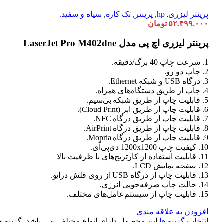
پرینتر لیزری
,
hp
,
پرینتر
,
تک کاره
,
سیاه و سفید.
۵۲.۴۹۹.۰۰۰
تومان
پرینتر لیزری اچ پی مدل LaserJet Pro M402dne
1. سرعت چاپ 40 برگ/دقیقه.
2. چاپ دو رو.
3. درگاه USB و شبکه Ethernet.
4. چاپ از طریق دستگاه‌های همراه.
5. قابلیت چاپ از طریق شبکه بی‌سیم.
6. قابلیت چاپ از طریق ابر (Cloud Print).
7. قابلیت چاپ از طریق درگاه NFC.
8. قابلیت چاپ از طریق درگاه AirPrint.
9. قابلیت چاپ از طریق درگاه Mopria.
10. کیفیت چاپ 1200x1200 دی‌پی‌آی.
11. قابلیت استفاده از کارتریج‌های با ظرفیت بالا.
12. صفحه نمایش LCD.
13. قابلیت چاپ از درگاه USB از روی فلش درایو.
14. حالت چاپ صرفه‌جویی انرژی.
15. قابلیت چاپ از سیستم‌عامل‌های مختلف.
افزودن به علاقه مندی
انتخاب گزینه ها
این محصول دارای انواع مختلفی می باشد. گزینه ه