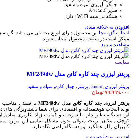
چاپگر: لیزری سیاه و سفید
سایز کاغذ: A4
شبکه بی سیم Wi-Fi : دارد
افزودن به علاقه مندی
انتخاب گزینه ها
این محصول دارای انواع مختلفی می باشد. گزینه ه
ممکن است در صفحه محصول انتخاب شوند
مشاهده سریع
مقایسه
پرینتر لیزری چند کاره کانن مدل MF249dw
پرینتر لیزری
,
canon
,
پرینتر
,
چهار کاره
,
سیاه و سفید
۷۹.۹۹۹.۰۰۰
تومان
پرینتر لیزری چند کاره کانن مدل MF249dw
با قیمتی مناسب 
تواند انتخاب هوشمندانه و اقتصادی برای شما باشد.ویژگی های دی
این دستگاه نظیر چاپ با سرعت و کیفیت زیاد, کاربری ساده, ابع
کوچک ,امکان پرینت متوالی بدون مشکل تمامی این موارد میتوا
کاربران را از عملکرد این دستگاه راضی نگاه دارد.
افزودن به علاقه مندی