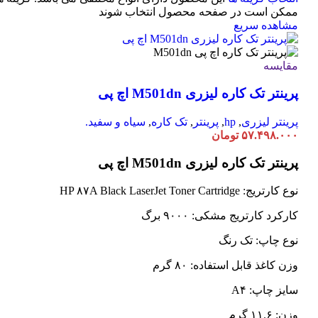
ممکن است در صفحه محصول انتخاب شوند
مشاهده سریع
مقایسه
پرینتر تک کاره لیزری M501dn اچ پی
پرینتر لیزری
,
hp
,
پرینتر
,
تک کاره
,
سیاه و سفید.
۵۷.۴۹۸.۰۰۰
تومان
پرینتر تک کاره لیزری M501dn اچ پی
نوع کارتریج: HP ۸۷A Black LaserJet Toner Cartridge
کارکرد کارتریج مشکی: ۹۰۰۰ برگ
نوع چاپ: تک رنگ
وزن کاغذ قابل استفاده: ۸۰ گرم
سایز چاپ: A۴
وزن: ۱۱.۶ گرم