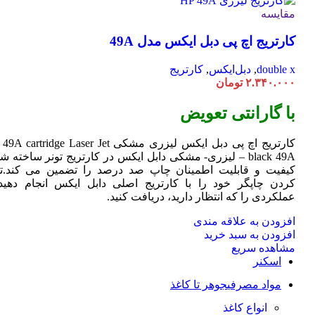
مقایسه
کارتریج اچ پی دبل ایکس مدل 49A
double x
,
دبل‌ایکس
,
کارتریج
۲.۳۴۰.۰۰۰
تومان
با گارانتی تعویض
کارتریج اچ پی دبل ایکس لیزری مشکی HP 49A
Jet
cartridge Laser
black 49A – لیزری- مشکی دابل ایکس در کارتریج تونر ساخته ش
کیفیت و قابلیت اطمینان چاپ صد درصد را تضمین می کند.تا
کردن چاپگر خود را با کارتریج اصلی دابل ایکس انجام دهید 
عملکردی را که انتظار دارید، دریافت کنید.
افزودن به علاقه مندی
افزودن به سبد خرید
مشاهده سریع
اسکنر
مواد مصرفی
جوهر تا کاغذ
انواع کاغذ