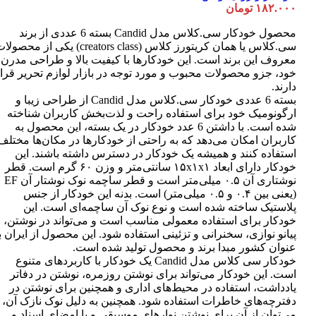
۱۸۲.۰۰۰
تومان
محصول خودکار سی.کلاس مدل Candid بسته 6 عددی از برند
سی.کلاس یا همان کریتورز کلاس (creators class) یکی از محصو
معروف این برند است. این خودکارها با کیفیت بالا و طراحی مدرن
خود، جزو محصولات محبوب و مورد توجه در بازار لوازم تحریر قرا
دارند.
بسته 6 عددی خودکار سی.کلاس مدل Candid از طراحی زیبا و
ارگونومیک خود برای استفاده راحت و لذت‌بخش کاربران شناخته
شده است. با داشتن 6 عدد خودکار در یک بسته، این محصول به
کاربران امکان می‌دهد که به راحتی از خودکارها در مکان‌ها مختلف
استفاده کنند و همیشه یک خودکار در دسترس داشته باشند. این
خودکار دارای ابعاد ۱۵x۱x۱ سانتی‌متر و وزن ۶۰ گرم است. قطر
نوشتاری آن ۰.۵ میلی‌متر است و قطر ساچمه نوک نوشتار آن EF
(یعنی بین ۰.۴ و ۰.۵ میلی‌متر) است. بدنه این خودکار از جنس
پلاستیک ساخته شده است و نوع نوک آن ساچمه‌ای است. این
خودکار برای استفاده معمولی مناسب است و می‌تواند در نوشتن،
پیانو نوازی، سخنرانی و تزئینی استفاده شود. این محصول از ایران ب
عنوان کشور مبدا برند و محصول تولید شده است.
خودکار سی کلاس مدل Candid یک خودکار با کاربردهای متنوع
است. این خودکار می‌تواند برای نوشتن روزمره، نوشتن در دفاتر
یادداشت، استفاده در محیط‌های اداری و همچنین برای نوشتن در
دفترچه‌های خاطرات استفاده شود. همچنین به دلیل نوک نازک آن،
می‌توان از آن برای نوشتن نوارهای موسیقی و یا امضای اسناد و