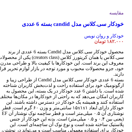
مقایسه
خودکار سی.کلاس مدل candid بسته 6 عددی
خودکار و روان نویس
۱۸۲.۰۰۰
تومان
محصول خودکار سی.کلاس مدل Candid بسته 6 عددی از برند
سی.کلاس یا همان کریتورز کلاس (creators class) یکی از محصو
معروف این برند است. این خودکارها با کیفیت بالا و طراحی مدرن
خود، جزو محصولات محبوب و مورد توجه در بازار لوازم تحریر قرا
دارند.
بسته 6 عددی خودکار سی.کلاس مدل Candid از طراحی زیبا و
ارگونومیک خود برای استفاده راحت و لذت‌بخش کاربران شناخته
شده است. با داشتن 6 عدد خودکار در یک بسته، این محصول به
کاربران امکان می‌دهد که به راحتی از خودکارها در مکان‌ها مختلف
استفاده کنند و همیشه یک خودکار در دسترس داشته باشند. این
خودکار دارای ابعاد ۱۵x۱x۱ سانتی‌متر و وزن ۶۰ گرم است. قطر
نوشتاری آن ۰.۵ میلی‌متر است و قطر ساچمه نوک نوشتار آن EF
(یعنی بین ۰.۴ و ۰.۵ میلی‌متر) است. بدنه این خودکار از جنس
پلاستیک ساخته شده است و نوع نوک آن ساچمه‌ای است. این
خودکار برای استفاده معمولی مناسب است و می‌تواند در نوشتن،