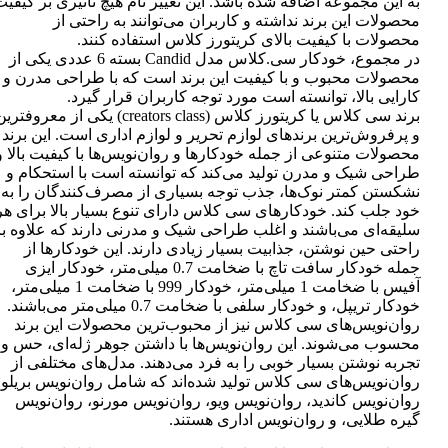
به این مجموعه اضافه شده باشد. این تغییر نام هیچ تأثیری بر کیفی
محصولات این برند نداشته و کاربران می‌توانند به راحتی از
محصولات با کیفیت بالای کریتورز کلاس استفاده کنند.
در مجموع، خودکار سی.کلاس مدل Candid بسته 6 عددی یکی از
محصولات محبوب و با کیفیت این برند است که با طراحی مدرن و
کارایی بالا، توانسته است مورد توجه کاربران قرار گیرد.
برند سی کلاس یا کریتورز کلاس (creators class) یکی از معروفتر
و پرفروش‌ترین برندهای لوازم تحریر و لوازم اداری است. این برند
محصولات متنوعی از جمله خودکارها و روان‌نویس‌ها با کیفیت بالا و
طراحی شیک و مدرن تولید می‌کند که توانسته است با استحکام و
نشکستن کمتر نوک‌ها، جذب توجه بسیاری از مصرف‌کنندگان را به
خود جلب کند. خودکارهای سی کلاس دارای تنوع بسیار بالا برای هر
سلیقه‌ای می‌باشند و اغلب طراحی شیک و مدرنی دارند که علاوه بر
راحتی حین نوشتن، جذابیت بسیار زیادی دارند. این خودکارها از
جمله خودکار سافت تاچ با ضخامت 0.7 میلی‌متر، خودکار ایزی
آفیس با ضخامت 1 میلی‌متر، خودکار 999 با ضخامت 1 میلی‌متر،
خودکار تریپل، و خودکار سلفی با ضخامت 0.7 میلی‌متر می‌باشند.
روان‌نویس‌های سی کلاس نیز از محبوب‌ترین محصولات این برند
محسوب می‌شوند. این روان‌نویس‌ها با داشتن جوهر ژله‌ای، حس و
تجربه نوشتن بسیار خوبی را به فرد می‌دهند. مدل‌های مختلفی از
روان‌نویس‌های سی کلاس تولید شده‌اند که شامل روان‌نویس بریلو،
روان‌نویس کاندید، روان‌نویس ویو، روان‌نویس مورنو، روان‌نویس
گیره طلایی، و روان‌نویس اداری هستند.