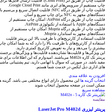
قابلیت چاپ از طریق ابر (Cloud Print): قابلیت ارسال فایل‌ها برای
چاپ مستقیم از سرویس‌های ابری مانند Google Cloud Print.
قابلیت چاپ از طریق درگاه NFC: قابلیت اتصال سریع و بی‌سیم با
دستگاه‌های مجهز به NFC برای چاپ سریع و آسان.
قابلیت چاپ از طریق درگاه AirPrint: امکان چاپ مستقیم از
دستگاه‌های Apple با استفاده از تکنولوژی AirPrint.
قابلیت چاپ از طریق درگاه Mopria: امکان چاپ مستقیم از
دستگاه‌های مجهز به استاندارد Mopria.
قابلیت استفاده از کارتریج‌های با ظرفیت بالا: این پرینتر قابلیت
استفاده از کارتریج‌های با ظرفیت بالا را دارد که به شما امکان چاپ
بیشتری را می‌دهد و نیاز به تعویض کارتریج کمتری دارید.
این ویژگی‌ها و قابلیت‌ها نشان‌دهنده قابلیت‌ها و ویژگی‌های برجسته
پرینتر تک کاره M402n می‌باشند. امیدوارم که این اطلاعات برای 
مفید باشد. در صورتی که سوال یا ابهامی دارید، تیم پشتیبانی ماشی
های اداری دبل ایکس در خدمت شما هستم.
افزودن به علاقه مندی
انتخاب گزینه ها
این محصول دارای انواع مختلفی می باشد. گزینه ه
ممکن است در صفحه محصول انتخاب شوند
مشاهده سریع
مقایسه
پرینتر لیزری LaserJet Pro M402d