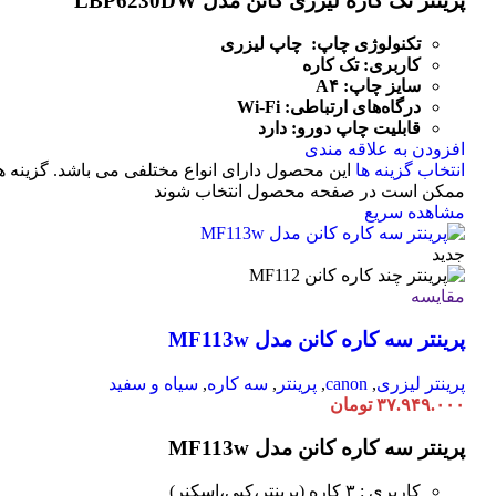
پرینتر تک کاره لیزری کانن مدل LBP6230DW
تکنولوژی چاپ: چاپ لیزری
کاربری: تک کاره
سایز چاپ: A۴
درگاه‌های ارتباطی:
Fi
-
Wi
قابلیت چاپ دورو: دارد
افزودن به علاقه مندی
انتخاب گزینه ها
این محصول دارای انواع مختلفی می باشد. گزینه ه
ممکن است در صفحه محصول انتخاب شوند
مشاهده سریع
جدید
مقایسه
پرینتر سه کاره کانن مدل MF113w
پرینتر لیزری
,
canon
,
پرینتر
,
سه کاره
,
سیاه و سفید
۳۷.۹۴۹.۰۰۰
تومان
پرینتر سه کاره کانن مدل MF113w
کاربری : ۳ کاره (پرینتر،کپی،اسکنر)