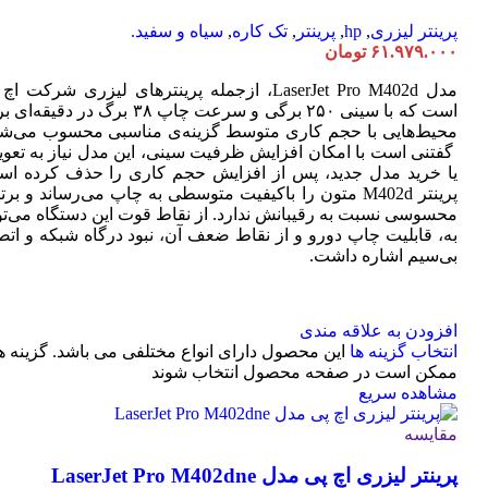
پرینتر لیزری
,
hp
,
پرینتر
,
تک کاره
,
سیاه و سفید.
۶۱.۹۷۹.۰۰۰
تومان
مدل LaserJet Pro M402d، ازجمله پرینترهای لیزری شرکت ا
است که با سینی ۲۵۰ برگی و سرعت چاپ ۳۸ برگ در دقیقه
محیط‌هایی با حجم کاری متوسط گزینه‌ی مناسبی محسوب می‌شو
گفتنی است با امکان افزایش ظرفیت سینی، این مدل نیاز به تعو
یا خرید مدل جدید، پس از افزایش حجم کاری را حذف کرده اس
پرینتر M402d متون را باکیفیت متوسطی به چاپ می‌رساند و بر
محسوسی نسبت به رقیبانش ندارد. از نقاط قوت این دستگاه می‌تو
به، قابلیت چاپ دورو و از نقاط ضعف آن، نبود درگاه شبکه و اتص
بی‌سیم اشاره داشت.
افزودن به علاقه مندی
انتخاب گزینه ها
این محصول دارای انواع مختلفی می باشد. گزینه ه
ممکن است در صفحه محصول انتخاب شوند
مشاهده سریع
مقایسه
پرینتر لیزری اچ پی مدل LaserJet Pro M402dne