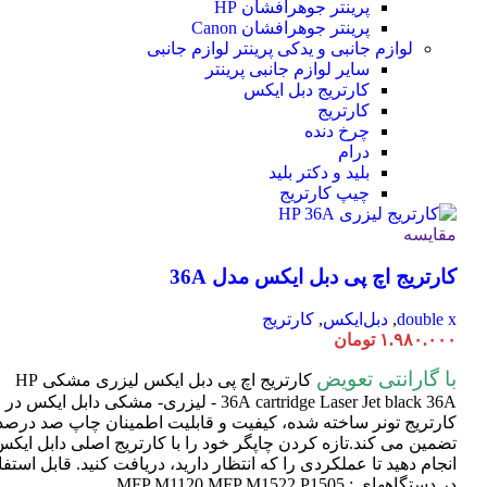
پرینتر جوهرافشان HP
پرینتر جوهرافشان Canon
لوازم جانبی و یدکی پرینتر
لوازم جانبی
سایر لوازم جانبی پرینتر
کارتریج دبل ایکس
کارتریج
چرخ دنده
درام
بلید و دکتر بلید
چیپ کارتریج
مقایسه
کارتریج اچ پی دبل ایکس مدل 36A
double x
,
دبل‌ایکس
,
کارتریج
۱.۹۸۰.۰۰۰
تومان
با گارانتی تعویض
کارتریج اچ پی دبل ایکس لیزری مشکی HP
cartridge Laser
36A
Jet black 36A - لیزری- مشکی دابل ایکس در
کارتریج تونر ساخته شده، کیفیت و قابلیت اطمینان چاپ صد درصد 
تضمین می کند.تازه کردن چاپگر خود را با کارتریج اصلی دابل ایک
انجام دهید تا عملکردی را که انتظار دارید، دریافت کنید. قابل استفا
در دستگاههای : MFP M1120,MFP M1522,P1505