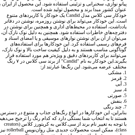
پیانو نوازی، سخنرانی و تزئینی استفاده شود. این محصول از ایران ب
عنوان کشور مبدا برند و محصول تولید شده است.
خودکار سی کلاس مدل Candid یک خودکار با کاربردهای متنوع
است. این خودکار می‌تواند برای نوشتن روزمره، نوشتن در دفاتر
یادداشت، استفاده در محیط‌های اداری و همچنین برای نوشتن در
دفترچه‌های خاطرات استفاده شود. همچنین به دلیل نوک نازک آن،
می‌توان از آن برای نوشتن نوارهای موسیقی و یا امضای اسناد و
فرم‌های رسمی استفاده کرد. این خودکارها برای استفاده‌های
گوناگونی مناسب هستند و به دلیل کیفیت ساخت بالا و نوک نازک،
می‌توانند برای کاربردهای دقیق و ویژه‌تر هم مورد استفاده قرار
بگیرند.این خودکار به نام "Candid" از برند سی کلاس در ۷ رنگ
مختلف عرضه می‌شود. این رنگ‌ها عبارتند از:
1. مشکی
2. قرمز
3. آبی
4. سبز
5. صورتی
6. بنفش
7. چند رنگی
بنابراین، این خودکارها در انواع رنگ‌های جذاب و متنوع در دسترس
هستند تا به انتخاب شما بستگی دارد که کدام رنگ را ترجیح می‌دهید
با توجه به تغییر نام برند از سی.کلاس به کریتورز کلاس (creators
class)، ممکن است محصولات جدیدی مثل روان‌نویس rollerball نیز