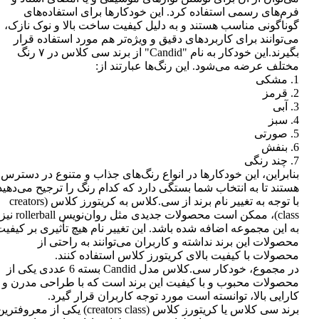
فرم‌های رسمی استفاده کرد. این خودکارها برای استفاده‌های
گوناگونی مناسب هستند و به دلیل کیفیت ساخت بالا و نوک نازک،
می‌توانند برای کاربردهای دقیق و ویژه‌تر هم مورد استفاده قرار
بگیرند.این خودکار به نام "Candid" از برند سی کلاس در ۷ رنگ
مختلف عرضه می‌شود. این رنگ‌ها عبارتند از:
1. مشکی
2. قرمز
3. آبی
4. سبز
5. صورتی
6. بنفش
7. چند رنگی
بنابراین، این خودکارها در انواع رنگ‌های جذاب و متنوع در دسترس
هستند تا به انتخاب شما بستگی دارد که کدام رنگ را ترجیح می‌دهید
با توجه به تغییر نام برند از سی.کلاس به کریتورز کلاس (creators
class)، ممکن است محصولات جدیدی مثل روان‌نویس rollerball نیز
به این مجموعه اضافه شده باشد. این تغییر نام هیچ تأثیری بر کیفی
محصولات این برند نداشته و کاربران می‌توانند به راحتی از
محصولات با کیفیت بالای کریتورز کلاس استفاده کنند.
در مجموع، خودکار سی.کلاس مدل Candid بسته 6 عددی یکی از
محصولات محبوب و با کیفیت این برند است که با طراحی مدرن و
کارایی بالا، توانسته است مورد توجه کاربران قرار گیرد.
برند سی کلاس یا کریتورز کلاس (creators class) یکی از معروفتر