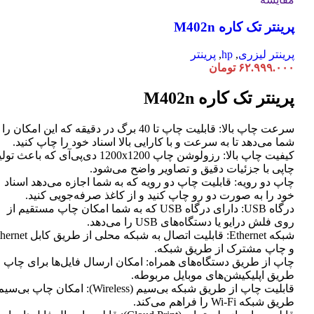
پرینتر تک کاره M402n
پرینتر لیزری
,
hp
,
پرینتر
۶۲.۹۹۹.۰۰۰
تومان
پرینتر تک کاره M402n
سرعت چاپ بالا: قابلیت چاپ تا 40 برگ در دقیقه که این امکان ر
شما می‌دهد تا به سرعت و با کارایی بالا اسناد خود را چاپ کنید.
کیفیت چاپ بالا: رزولوشن چاپ 1200x1200 دی‌پی‌آی که باعث تو
چاپی با جزئیات دقیق و تصاویر واضح می‌شود.
چاپ دو رویه: قابلیت چاپ دو رویه که به شما اجازه می‌دهد اسناد
خود را به صورت دو رو چاپ کنید و از کاغذ صرفه‌جویی کنید.
درگاه USB: دارای درگاه USB که به شما امکان چاپ مستقیم از
روی فلش درایو یا دستگاه‌های USB را می‌دهد.
شبکه Ethernet: قابلیت اتصال به شبکه محلی از طر
و چاپ مشترک از طریق شبکه.
چاپ از طریق دستگاه‌های همراه: امکان ارسال فایل‌ها برای چاپ ا
طریق اپلیکیشن‌های موبایل مربوطه.
قابلیت چاپ از طریق شبکه بی‌سیم (Wireless): امکان چاپ ب
طریق شبکه Wi-Fi را فراهم می‌کند.