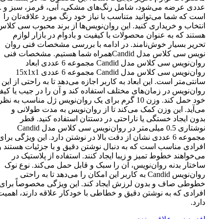
عددی عرضه می‌شود، شامل رنگ‌های مشکی، آبی، قرمز، سبز و ..
است که شما می‌توانید متناسب با نیاز خود رنگ مورد علاقه‌تان را
انتخاب و خریداری کنید. این روان‌نویس‌ها از برند محبوب سی کلاس
هستند که به عنوان محصولات با کیفیت و بادوام در بازار لوازم
تحریر بسیار خوش‌نامند. در ادامه با بررسی مشخصات فنی روان
نویس سی کلاس مدل Candidهمراه شما هستیم. مشخصات فنی
روان‌نویس سی کلاس مدل Candid مجموعه 6 عددی ابعاد
روان‌نویس سی کلاس مدل Candid مجموعه 6 عددی 15x1x1
سانتی‌متر است. این ابعاد به کاربر اجازه می‌دهد تا به راحتی از این
روان‌نویس در زمان‌های مختلف استفاده کند و آن را در جیب یا کی
خود حمل کند. وزن 10 گرم برای یک روان‌نویس ژل مناسب به نظر
می‌آید. این وزن کمک می‌کند تا از روان‌نویس به مدت طولانی و
بدون ایجاد خستگی یا ناراحتی در دستتان استفاده کنید. قطر
نوشتاری 0.5 میلی‌متر در روان‌نویس سی کلاس مدل Candid
مجموعه 6 عددی نشان از دقت بالا در نوشتن دارد. این ویژگی برای
افرادی مناسب است که به دنبال نوشتن دقیق و با جزئیات هستند و
می‌خواهند خطوط تمیز و زیبا ایجاد کنند. استفاده از پلاستیک در
ساختار بدنه روان‌نویس، آن را سبک و قابل حمل می‌کند. نوع نوک
روان‌نویس Candid به کاربر این امکان را می‌دهد تا به راحتی
خطوطی صاف و بدون لرزش ایجاد کند. این ویژگی مخصوصاً برای
افرادی که به نوشتن دقیق و خطاطی با خودکار علاقه دارند، اهمیت
دارد.