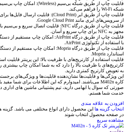
قابلیت چاپ از طریق شبکه بی‌سیم (Wireless): امک
شبکه Wi-Fi را فراهم می‌کند.
قابلیت چاپ از طریق ابر (Cloud Print): قابلیت ارسال
از سرویس‌های ابری مانند Google Cloud Print.
قابلیت چاپ از طریق درگاه NFC: قابلیت اتصال سریع و بی
مجهز به NFC برای چاپ سریع و آسان.
با استفاده از تکنولوژی AirPrint.
قابلیت چاپ از طریق درگاه Mopria: امکان چاپ مستقیم
استاندارد Mopria.
قابلیت استفاده از کارتریج‌های با ظرفیت بالا: این پرینتر قابلیت است
کارتریج‌های با ظرفیت بالا را دارد که به شما امکان چاپ بیشتری را 
به تعویض کارتریج کمتری دارید.
این ویژگی‌ها و قابلیت‌ها نشان‌دهنده قابلیت‌ها و ویژگی‌های برجسته
کاره M402n می‌باشند. امیدوارم که این اطلاعات برای شما مفید ب
صورتی که سوال یا ابهامی دارید، تیم پشتیبانی ماشین های اداری د
خدمت شما هستم.
افزودن به علاقه مندی
انتخاب گزینه ها
این محصول دارای انواع مختلفی می باشد. گزینه 
در صفحه محصول انتخاب شوند
مشاهده سریع
مقایسه