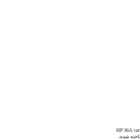
car
ر ساخته شده،