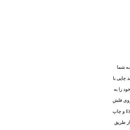
ان را به شما
 باعث تولید چاپی با
ود را به
یم از روی فلش
شبکه Ethernet: قابلیت اتصال به شبکه محلی از طریق کابل Ethernet و چاپ
از طریق