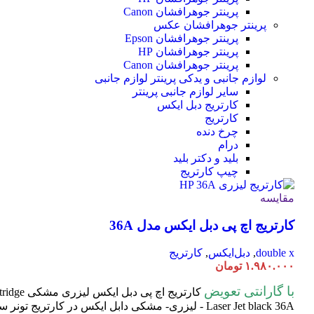
پرینتر جوهرافشان Canon
پرینتر جوهرافشان عکس
پرینتر جوهرافشان Epson
پرینتر جوهرافشان HP
پرینتر جوهرافشان Canon
لوازم جانبی و یدکی پرینتر
لوازم جانبی
سایر لوازم جانبی پرینتر
کارتریج دبل ایکس
کارتریج
چرخ دنده
درام
بلید و دکتر بلید
چیپ کارتریج
مقایسه
کارتریج اچ پی دبل ایکس مدل 36A
double x
,
دبل‌ایکس
,
کارتریج
۱.۹۸۰.۰۰۰
تومان
با گارانتی تعویض
کارتریج اچ پی دبل ایکس لیزری مشکی HP 36A
tridge
Laser
Jet black 36A - لیزری- مشکی دابل ایکس در کارتریج تون