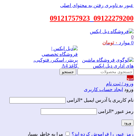
عبور به ناوبری
رفتن به محتوای اصلی
09121757923
_
09122279200
0
0
موارد
۰
تومان
جستجو
منو
ورود / ثبت نام
ورود
ایجاد حساب کاربری
نام کاربری یا آدرس ایمیل
*
الزامی
رمز عبور
*
الزامی
ورود
رمز عبور را فراموش کرده اید؟
مرا به خاطر بسپار