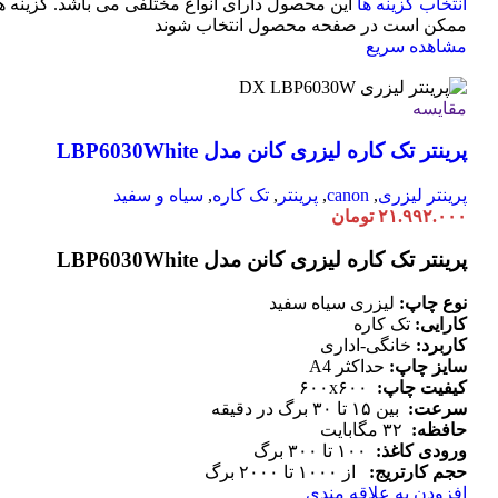
انتخاب گزینه ها
این محصول دارای انواع مختلفی می باشد. گزینه ه
ممکن است در صفحه محصول انتخاب شوند
مشاهده سریع
مقایسه
پرینتر تک کاره لیزری کانن مدل LBP6030White
پرینتر لیزری
,
canon
,
پرینتر
,
تک کاره
,
سیاه و سفید
۲۱.۹۹۲.۰۰۰
تومان
پرینتر تک کاره لیزری کانن مدل LBP6030White
نوع چاپ:
لیزری سیاه سفید
کارایی:
تک کاره
کاربرد:
خانگی-اداری
سایز چاپ:
حداکثر A4
کیفیت چاپ:
۶۰۰x۶۰۰
سرعت:
بین ۱۵ تا ۳۰ برگ در دقیقه
حافظه:
۳۲ مگابایت
ورودی کاغذ:
۱۰۰ تا ۳۰۰ برگ
حجم کارتریج:
از ۱۰۰۰ تا ۲۰۰۰ برگ
افزودن به علاقه مندی