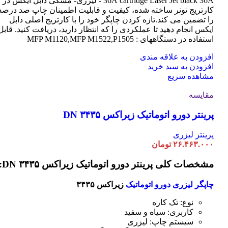
cartridge Laser
36A
Jet black 36A - لیزری- مشکی دابل ایکس در
کارتریج تونر ساخته شده، کیفیت و قابلیت اطمینان چاپ صد درصد
را تضمین می کند.تازه کردن چاپگر خود را با کارتریج اصلی دابل
ایکس انجام دهید تا عملکردی را که انتظار دارید، دریافت کنید. قابل
استفاده در دستگاههای : MFP M1120,MFP M1522,P1505
افزودن به علاقه مندی
افزودن به سبد خرید
مشاهده سریع
مقایسه
پرینتر دورو اتوماتیک زیراکس DN ۳۴۳۵
پرینتر لیزری
۲۶.۴۶۳.۰۰۰
تومان
مشخصات کلی پرینتر دورو اتوماتیک زیراکس DN ۳۴۳۵:
چاپگر لیزری دورو اتوماتیک
زیراکس ۳۴۳۵
نوع: تک کاره
کاربری: سیاه و سفید
سیستم چاپ: لیزری