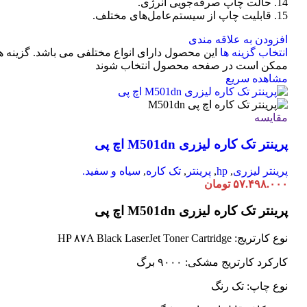
14. حالت چاپ صرفه‌جویی انرژی.
15. قابلیت چاپ از سیستم‌عامل‌های مختلف.
افزودن به علاقه مندی
انتخاب گزینه ها
این محصول دارای انواع مختلفی می باشد. گزینه ه
ممکن است در صفحه محصول انتخاب شوند
مشاهده سریع
مقایسه
پرینتر تک کاره لیزری M501dn اچ پی
پرینتر لیزری
,
hp
,
پرینتر
,
تک کاره
,
سیاه و سفید.
۵۷.۴۹۸.۰۰۰
تومان
پرینتر تک کاره لیزری M501dn اچ پی
نوع کارتریج: HP ۸۷A Black LaserJet Toner Cartridge
کارکرد کارتریج مشکی: ۹۰۰۰ برگ
نوع چاپ: تک رنگ