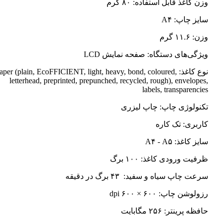
وزن کاغذ قابل استفاده: ۸۰ گرم
سایز چاپ: A۴
وزن: ۱۱.۶ گرم
ویژگی‌های دستگاه: صفحه نمایش LCD
نوع کاغذ: Paper (plain, EcoFFICIENT, light, heavy, bond, coloured
letterhead, preprinted, prepunched, recycled, rough), envelopes,
labels, transparencies
تکنولوژی چاپ: چاپ لیزری
کاربری: تک کاره
سایز کاغذ: A۴ - A۵
ظرفیت ورودی کاغذ: ۱۰۰ برگ
سرعت چاپ سیاه و سفید: ۴۳ برگ در دقیقه
رزولوشن چاپ: ۶۰۰ × ۶۰۰ dpi
حافظه پرینتر: ۲۵۶ مگابایت