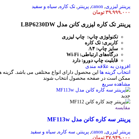
پرینتر لیزری
,
canon
,
پرینتر
,
تک کاره
,
سیاه و سفید
۳۹.۹۹۹.۰۰۰
تومان
پرینتر تک کاره لیزری کانن مدل LBP6230DW
تکنولوژی چاپ: چاپ لیزری
کاربری: تک کاره
سایز چاپ: A۴
درگاه‌های ارتباطی:
Fi
-
Wi
قابلیت چاپ دورو: دارد
افزودن به علاقه مندی
انتخاب گزینه ها
این محصول دارای انواع مختلفی می باشد. گزینه ه
ممکن است در صفحه محصول انتخاب شوند
مشاهده سریع
جدید
مقایسه
پرینتر سه کاره کانن مدل MF113w
پرینتر لیزری
,
canon
,
پرینتر
,
سه کاره
,
سیاه و سفید
۳۷.۹۴۹.۰۰۰
تومان