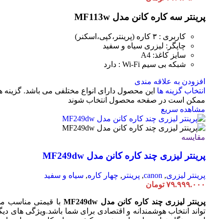
پرینتر سه کاره کانن مدل MF113w
کاربری : ۳ کاره (پرینتر،کپی،اسکنر)
چاپگر: لیزری سیاه و سفید
سایز کاغذ: A4
شبکه بی سیم Wi-Fi : دارد
افزودن به علاقه مندی
انتخاب گزینه ها
این محصول دارای انواع مختلفی می باشد. گزینه ه
ممکن است در صفحه محصول انتخاب شوند
مشاهده سریع
مقایسه
پرینتر لیزری چند کاره کانن مدل MF249dw
پرینتر لیزری
,
canon
,
پرینتر
,
چهار کاره
,
سیاه و سفید
۷۹.۹۹۹.۰۰۰
تومان
پرینتر لیزری چند کاره کانن مدل MF249dw
با قیمتی مناسب م
تواند انتخاب هوشمندانه و اقتصادی برای شما باشد.ویژگی های دیگ