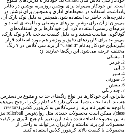
خودکار سی کلاس مدل Candid یک خودکار با کاربردهای متنوع
است. این خودکار می‌تواند برای نوشتن روزمره، نوشتن در دفاتر
یادداشت، استفاده در محیط‌های اداری و همچنین برای نوشتن در
دفترچه‌های خاطرات استفاده شود. همچنین به دلیل نوک نازک آن،
می‌توان از آن برای نوشتن نوارهای موسیقی و یا امضای اسناد و
فرم‌های رسمی استفاده کرد. این خودکارها برای استفاده‌های
گوناگونی مناسب هستند و به دلیل کیفیت ساخت بالا و نوک نازک،
می‌توانند برای کاربردهای دقیق و ویژه‌تر هم مورد استفاده قرار
بگیرند.این خودکار به نام "Candid" از برند سی کلاس در ۷ رنگ
مختلف عرضه می‌شود. این رنگ‌ها عبارتند از:
1. مشکی
2. قرمز
3. آبی
4. سبز
5. صورتی
6. بنفش
7. چند رنگی
بنابراین، این خودکارها در انواع رنگ‌های جذاب و متنوع در دسترس
هستند تا به انتخاب شما بستگی دارد که کدام رنگ را ترجیح می‌دهید
با توجه به تغییر نام برند از سی.کلاس به کریتورز کلاس (creators
class)، ممکن است محصولات جدیدی مثل روان‌نویس rollerball نیز
به این مجموعه اضافه شده باشد. این تغییر نام هیچ تأثیری بر کیفی
محصولات این برند نداشته و کاربران می‌توانند به راحتی از
محصولات با کیفیت بالای کریتورز کلاس استفاده کنند.