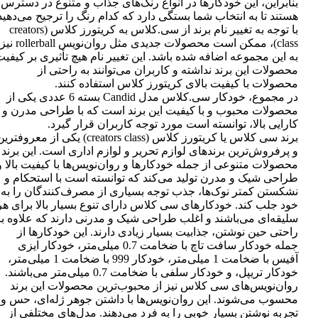
بنابراین، این خودکارها در انواع رنگ‌های جذاب و متنوع در دسترس
هستند تا به انتخاب شما بستگی دارد که کدام رنگ را ترجیح می‌دهید
با توجه به تغییر نام برند از سی.کلاس به کریتورز کلاس (creators
class)، ممکن است محصولات جدیدی مثل روان‌نویس rollerball نیز
به این مجموعه اضافه شده باشد. این تغییر نام هیچ تأثیری بر کیفی
محصولات این برند نداشته و کاربران می‌توانند به راحتی از
محصولات با کیفیت بالای کریتورز کلاس استفاده کنند.
در مجموع، خودکار سی.کلاس مدل Candid بسته 6 عددی یکی از
محصولات محبوب و با کیفیت این برند است که با طراحی مدرن و
کارایی بالا، توانسته است مورد توجه کاربران قرار گیرد.
برند سی کلاس یا کریتورز کلاس (creators class) یکی از معروفتر
و پرفروش‌ترین برندهای لوازم تحریر و لوازم اداری است. این برند
محصولات متنوعی از جمله خودکارها و روان‌نویس‌ها با کیفیت بالا و
طراحی شیک و مدرن تولید می‌کند که توانسته است با استحکام و
نشکستن کمتر نوک‌ها، جذب توجه بسیاری از مصرف‌کنندگان را به
خود جلب کند. خودکارهای سی کلاس دارای تنوع بسیار بالا برای هر
سلیقه‌ای می‌باشند و اغلب طراحی شیک و مدرنی دارند که علاوه بر
راحتی حین نوشتن، جذابیت بسیار زیادی دارند. این خودکارها از
جمله خودکار سافت تاچ با ضخامت 0.7 میلی‌متر، خودکار ایزی
آفیس با ضخامت 1 میلی‌متر، خودکار 999 با ضخامت 1 میلی‌متر،
خودکار تریپل، و خودکار سلفی با ضخامت 0.7 میلی‌متر می‌باشند.
روان‌نویس‌های سی کلاس نیز از محبوب‌ترین محصولات این برند
محسوب می‌شوند. این روان‌نویس‌ها با داشتن جوهر ژله‌ای، حس و
تجربه نوشتن بسیار خوبی را به فرد می‌دهند. مدل‌های مختلفی از