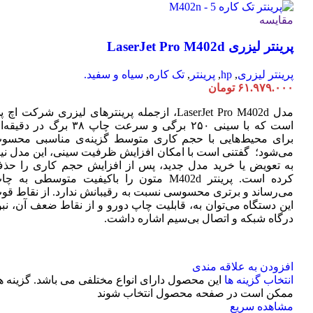
مقایسه
پرینتر لیزری LaserJet Pro M402d
پرینتر لیزری
,
hp
,
پرینتر
,
تک کاره
,
سیاه و سفید.
۶۱.۹۷۹.۰۰۰
تومان
مدل LaserJet Pro M402d، ازجمله پرینترهای لیزری شرکت اچ 
است که با سینی ۲۵۰ برگی و سرعت چاپ ۳۸ برگ در دقی
برای محیط‌هایی با حجم کاری متوسط گزینه‌ی مناسبی محسو
می‌شود؛ گفتنی است با امکان افزایش ظرفیت سینی، این مدل نیا
به تعویض یا خرید مدل جدید، پس از افزایش حجم کاری را حذ
کرده است. پرینتر M402d متون را باکیفیت متوسطی به چ
می‌رساند و برتری محسوسی نسبت به رقیبانش ندارد. از نقاط قو
این دستگاه می‌توان به، قابلیت چاپ دورو و از نقاط ضعف آن، نبو
درگاه شبکه و اتصال بی‌سیم اشاره داشت.
افزودن به علاقه مندی
انتخاب گزینه ها
این محصول دارای انواع مختلفی می باشد. گزینه ه
ممکن است در صفحه محصول انتخاب شوند
مشاهده سریع