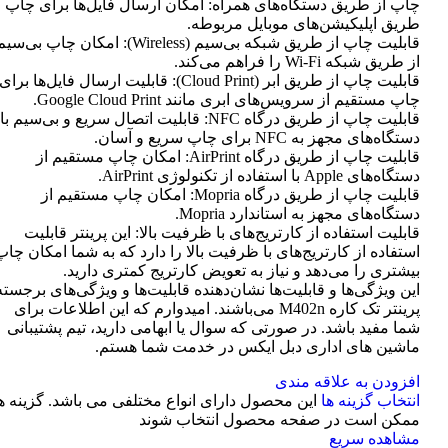
چاپ از طریق دستگاه‌های همراه: امکان ارسال فایل‌ها برای چاپ ا
طریق اپلیکیشن‌های موبایل مربوطه.
قابلیت چاپ از طریق شبکه بی‌سیم (Wireless): امکان چاپ بی‌سی
از طریق شبکه Wi-Fi را فراهم می‌کند.
قابلیت چاپ از طریق ابر (Cloud Print): قابلیت ارسال فایل‌ها برای
چاپ مستقیم از سرویس‌های ابری مانند Google Cloud Print.
قابلیت چاپ از طریق درگاه NFC: قابلیت اتصال سریع و بی‌سیم با
دستگاه‌های مجهز به NFC برای چاپ سریع و آسان.
قابلیت چاپ از طریق درگاه AirPrint: امکان چاپ مستقیم از
دستگاه‌های Apple با استفاده از تکنولوژی AirPrint.
قابلیت چاپ از طریق درگاه Mopria: امکان چاپ مستقیم از
دستگاه‌های مجهز به استاندارد Mopria.
قابلیت استفاده از کارتریج‌های با ظرفیت بالا: این پرینتر قابلیت
استفاده از کارتریج‌های با ظرفیت بالا را دارد که به شما امکان چاپ
بیشتری را می‌دهد و نیاز به تعویض کارتریج کمتری دارید.
این ویژگی‌ها و قابلیت‌ها نشان‌دهنده قابلیت‌ها و ویژگی‌های برجسته
پرینتر تک کاره M402n می‌باشند. امیدوارم که این اطلاعات برای
شما مفید باشد. در صورتی که سوال یا ابهامی دارید، تیم پشتیبانی
ماشین های اداری دبل ایکس در خدمت شما هستم.
افزودن به علاقه مندی
انتخاب گزینه ها
این محصول دارای انواع مختلفی می باشد. گزینه ه
ممکن است در صفحه محصول انتخاب شوند
مشاهده سریع