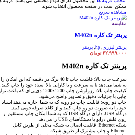
انتخاب گزینه ها
این محصول دارای انواع مختلفی می باشد. گزینه ه
ممکن است در صفحه محصول انتخاب شوند
مشاهده سریع
مقایسه
پرینتر تک کاره M402n
پرینتر لیزری
,
hp
,
پرینتر
۶۲.۹۹۹.۰۰۰
تومان
پرینتر تک کاره M402n
سرعت چاپ بالا: قابلیت چاپ تا 40 برگ در دقیقه که این امکان را
به شما می‌دهد تا به سرعت و با کارایی بالا اسناد خود را چاپ کنید.
کیفیت چاپ بالا: رزولوشن چاپ 1200x1200 دی‌پی‌آی که باعث تو
چاپی با جزئیات دقیق و تصاویر واضح می‌شود.
چاپ دو رویه: قابلیت چاپ دو رویه که به شما اجازه می‌دهد اسناد
خود را به صورت دو رو چاپ کنید و از کاغذ صرفه‌جویی کنید.
درگاه USB: دارای درگاه USB که به شما امکان چاپ مستقیم از
روی فلش درایو یا دستگاه‌های USB را می‌دهد.
شبکه Ethernet: قابلیت اتصال به شبکه محلی از طریق کابل
Ethernet و چاپ مشترک از طریق شبکه.