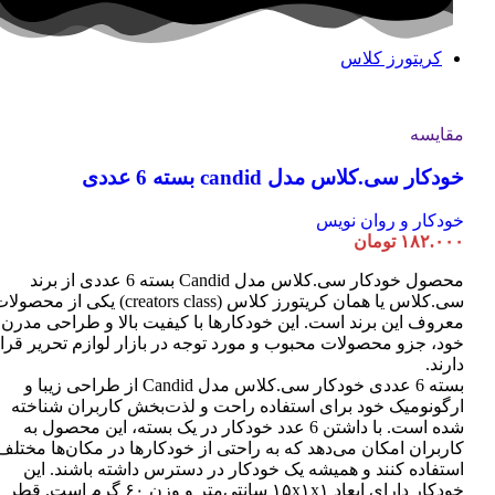
کریتورز کلاس
مقایسه
خودکار سی.کلاس مدل candid بسته 6 عددی
خودکار و روان نویس
۱۸۲.۰۰۰
تومان
محصول خودکار سی.کلاس مدل Candid بسته 6 عددی از برند
سی.کلاس یا همان کریتورز کلاس (creators class) یکی از محصو
معروف این برند است. این خودکارها با کیفیت بالا و طراحی مدرن
خود، جزو محصولات محبوب و مورد توجه در بازار لوازم تحریر قرا
دارند.
بسته 6 عددی خودکار سی.کلاس مدل Candid از طراحی زیبا و
ارگونومیک خود برای استفاده راحت و لذت‌بخش کاربران شناخته
شده است. با داشتن 6 عدد خودکار در یک بسته، این محصول به
کاربران امکان می‌دهد که به راحتی از خودکارها در مکان‌ها مختلف
استفاده کنند و همیشه یک خودکار در دسترس داشته باشند. این
خودکار دارای ابعاد ۱۵x۱x۱ سانتی‌متر و وزن ۶۰ گرم است. قطر