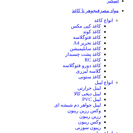
اسکنر
مواد مصرفی
جوهر تا کاغذ
انواع کاغذ
کاغذ کپی مکس
کاغذ کوتد
کاغذ فتوگلاسه
کاغذ تحریر A4
کاغذ سابلیمیشن
کاغذ پشت چسبدار
کاغذ RC
کاغذ دورو فتوگلاسه
گلاسه لیزری
کاغذ ستونی
انواع لیبل
لیبل حرارتی
لیبل دیجی کالا
لیبل PVC
لیبل جواهر دم شیشه ای
وکس رزین ریبون
رزین ریبون
وکس ریبون
ریبون سوزنی