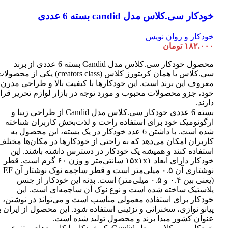
خودکار سی.کلاس مدل candid بسته 6 عددی
خودکار و روان نویس
۱۸۲.۰۰۰
تومان
محصول خودکار سی.کلاس مدل Candid بسته 6 عددی از برند
سی.کلاس یا همان کریتورز کلاس (creators class) یکی از محصو
معروف این برند است. این خودکارها با کیفیت بالا و طراحی مدرن
خود، جزو محصولات محبوب و مورد توجه در بازار لوازم تحریر قرا
دارند.
بسته 6 عددی خودکار سی.کلاس مدل Candid از طراحی زیبا و
ارگونومیک خود برای استفاده راحت و لذت‌بخش کاربران شناخته
شده است. با داشتن 6 عدد خودکار در یک بسته، این محصول به
کاربران امکان می‌دهد که به راحتی از خودکارها در مکان‌ها مختلف
استفاده کنند و همیشه یک خودکار در دسترس داشته باشند. این
خودکار دارای ابعاد ۱۵x۱x۱ سانتی‌متر و وزن ۶۰ گرم است. قطر
نوشتاری آن ۰.۵ میلی‌متر است و قطر ساچمه نوک نوشتار آن EF
(یعنی بین ۰.۴ و ۰.۵ میلی‌متر) است. بدنه این خودکار از جنس
پلاستیک ساخته شده است و نوع نوک آن ساچمه‌ای است. این
خودکار برای استفاده معمولی مناسب است و می‌تواند در نوشتن،
پیانو نوازی، سخنرانی و تزئینی استفاده شود. این محصول از ایران ب
عنوان کشور مبدا برند و محصول تولید شده است.