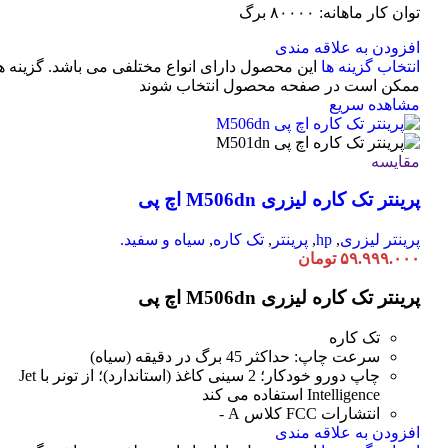
توان کار ماهانه: ۸۰۰۰۰ برگ
افزودن به علاقه مندی
انتخاب گزینه ها
این محصول دارای انواع مختلفی می باشد. گزینه ه
ممکن است در صفحه محصول انتخاب شوند
مشاهده سریع
مقایسه
پرینتر تک کاره لیزری M506dn اچ پی
پرینتر لیزری
,
hp
,
پرینتر
,
تک کاره
,
سیاه و سفید.
۵۹.۹۹۹.۰۰۰
تومان
پرینتر تک کاره لیزری M506dn اچ پی
تک کاره
سرعت چاپ: حداکثر 45 برگ در دقیقه (سیاه)
چاپ دورو خودکار؛ 2 سینی کاغذ (استاندارد)؛ از تونر با Jet
Intelligence استفاده می کند
انتشارات FCC کلاس A -
افزودن به علاقه مندی