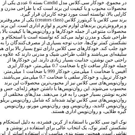
در مجموع، خودکار سی.کلاس مدل Candid بسته 6 عددی یکی از
محصولات محبوب و با کیفیت این برند است که با طراحی مدرن و
کارایی بالا، توانسته است مورد توجه کاربران قرار گیرد.
برند سی کلاس یا کریتورز کلاس (creators class) یکی از معروفتر
و پرفروش‌ترین برندهای لوازم تحریر و لوازم اداری است. این برند
محصولات متنوعی از جمله خودکارها و روان‌نویس‌ها با کیفیت بالا و
طراحی شیک و مدرن تولید می‌کند که توانسته است با استحکام و
نشکستن کمتر نوک‌ها، جذب توجه بسیاری از مصرف‌کنندگان را به
خود جلب کند. خودکارهای سی کلاس دارای تنوع بسیار بالا برای هر
سلیقه‌ای می‌باشند و اغلب طراحی شیک و مدرنی دارند که علاوه بر
راحتی حین نوشتن، جذابیت بسیار زیادی دارند. این خودکارها از
جمله خودکار سافت تاچ با ضخامت 0.7 میلی‌متر، خودکار ایزی
آفیس با ضخامت 1 میلی‌متر، خودکار 999 با ضخامت 1 میلی‌متر،
خودکار تریپل، و خودکار سلفی با ضخامت 0.7 میلی‌متر می‌باشند.
روان‌نویس‌های سی کلاس نیز از محبوب‌ترین محصولات این برند
محسوب می‌شوند. این روان‌نویس‌ها با داشتن جوهر ژله‌ای، حس و
تجربه نوشتن بسیار خوبی را به فرد می‌دهند. مدل‌های مختلفی از
روان‌نویس‌های سی کلاس تولید شده‌اند که شامل روان‌نویس بریلو،
روان‌نویس کاندید، روان‌نویس ویو، روان‌نویس مورنو، روان‌نویس
گیره طلایی، و روان‌نویس اداری هستند.
نوک اتود سی کلاس با استفاده از کربن فشرده، به دلیل استحکام و
نشکستن کمتر نوک، یک انتخاب عالی برای استفاده در نوشتن و
نقاشی است. همچنین بسته بندی مناسب آن، استفاده آسانتر از این