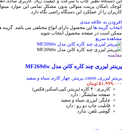
این دستگاه نظیر چاپ با سرعت و کیفیت زیاد, کاربری ساده, ابعا
کوچک ,امکان پرینت متوالی بدون مشکل تمامی این موارد میتوان
کاربران را از عملکرد این دستگاه راضی نگاه دارد.
افزودن به علاقه مندی
انتخاب گزینه ها
این محصول دارای انواع مختلفی می باشد. گزینه ه
ممکن است در صفحه محصول انتخاب شوند
مشاهده سریع
مقایسه
پرینتر لیزری چند کاره کانن مدل MF269dw
پرینتر لیزری
,
canon
,
پرینتر
,
چهار کاره
,
سیاه و سفید
۵۱.۹۹۹.۰۰۰
تومان
کاربری : ۴ کاره (پرینتر،کپی،اسکنر،فکس)
صفحه نمایشگر : دارد
چاپگر: لیزری سیاه و سفید
قابلیت چاپ دو رو : دارد
گوشی تلفن: ندارد