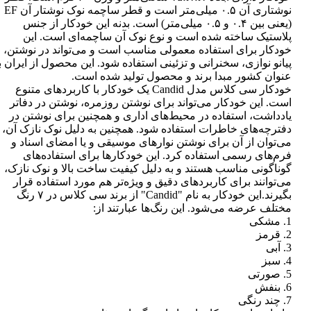
نوشتاری آن ۰.۵ میلی‌متر است و قطر ساچمه نوک نوشتار آن EF
(یعنی بین ۰.۴ و ۰.۵ میلی‌متر) است. بدنه این خودکار از جنس
پلاستیک ساخته شده است و نوع نوک آن ساچمه‌ای است. این
خودکار برای استفاده معمولی مناسب است و می‌تواند در نوشتن،
پیانو نوازی، سخنرانی و تزئینی استفاده شود. این محصول از ایران ب
عنوان کشور مبدا برند و محصول تولید شده است.
خودکار سی کلاس مدل Candid یک خودکار با کاربردهای متنوع
است. این خودکار می‌تواند برای نوشتن روزمره، نوشتن در دفاتر
یادداشت، استفاده در محیط‌های اداری و همچنین برای نوشتن در
دفترچه‌های خاطرات استفاده شود. همچنین به دلیل نوک نازک آن،
می‌توان از آن برای نوشتن نوارهای موسیقی و یا امضای اسناد و
فرم‌های رسمی استفاده کرد. این خودکارها برای استفاده‌های
گوناگونی مناسب هستند و به دلیل کیفیت ساخت بالا و نوک نازک،
می‌توانند برای کاربردهای دقیق و ویژه‌تر هم مورد استفاده قرار
بگیرند.این خودکار به نام "Candid" از برند سی کلاس در ۷ رنگ
مختلف عرضه می‌شود. این رنگ‌ها عبارتند از:
1. مشکی
2. قرمز
3. آبی
4. سبز
5. صورتی
6. بنفش
7. چند رنگی