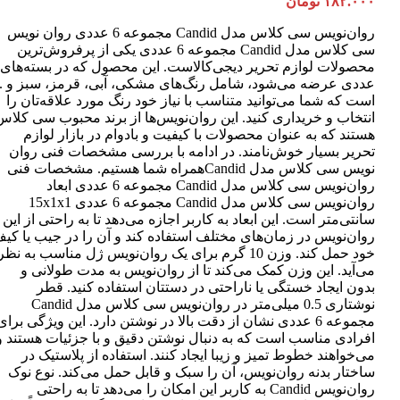
۱۸۲.۰۰۰
تومان
روان‌نویس سی کلاس مدل Candid مجموعه 6 عددی روان نویس
سی کلاس مدل Candid مجموعه 6 عددی یکی از پرفروش‌ترین
عددی عرضه می‌شود، شامل رنگ‌های مشکی، آبی، قرمز، سبز و ..
است که شما می‌توانید متناسب با نیاز خود رنگ مورد علاقه‌تان را
انتخاب و خریداری کنید. این روان‌نویس‌ها از برند محبوب سی کلاس
هستند که به عنوان محصولات با کیفیت و بادوام در بازار لوازم
تحریر بسیار خوش‌نامند. در ادامه با بررسی مشخصات فنی روان
نویس سی کلاس مدل Candidهمراه شما هستیم. مشخصات فنی
روان‌نویس سی کلاس مدل Candid مجموعه 6 عددی ابعاد
روان‌نویس سی کلاس مدل Candid مجموعه 6 عددی 15x1x1
سانتی‌متر است. این ابعاد به کاربر اجازه می‌دهد تا به راحتی از این
روان‌نویس در زمان‌های مختلف استفاده کند و آن را در جیب یا کی
خود حمل کند. وزن 10 گرم برای یک روان‌نویس ژل مناسب به نظر
می‌آید. این وزن کمک می‌کند تا از روان‌نویس به مدت طولانی و
بدون ایجاد خستگی یا ناراحتی در دستتان استفاده کنید. قطر
نوشتاری 0.5 میلی‌متر در روان‌نویس سی کلاس مدل Candid
مجموعه 6 عددی نشان از دقت بالا در نوشتن دارد. این ویژگی برای
افرادی مناسب است که به دنبال نوشتن دقیق و با جزئیات هستند و
می‌خواهند خطوط تمیز و زیبا ایجاد کنند. استفاده از پلاستیک در
ساختار بدنه روان‌نویس، آن را سبک و قابل حمل می‌کند. نوع نوک
روان‌نویس Candid به کاربر این امکان را می‌دهد تا به راحتی