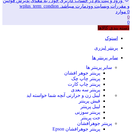
ورود و ثبت نام در حساب کاربری خود ، به معنای پذیرش قوانین
و مقررات وبسایت وودمارت میباشد. wplus_term_condion
0
موارد
0
0
دسته بندی کالاها
استوک
پرینتر لیزری
سایر پرینتر ها
سایر پرینتر ها
پرینتر جوهر افشان
پرینتر چاپ چک
پرینتر چاپ کارت
پرینتر سه بعدی
لیبل زن و حرارتی
آنچه شما خواسته اید
فیش پرینتر
لیبل پرینتر
پرینتر سوزنی
جت پرینتر
پرینتر جوهرافشان
پرینتر جوهرافشان Epson