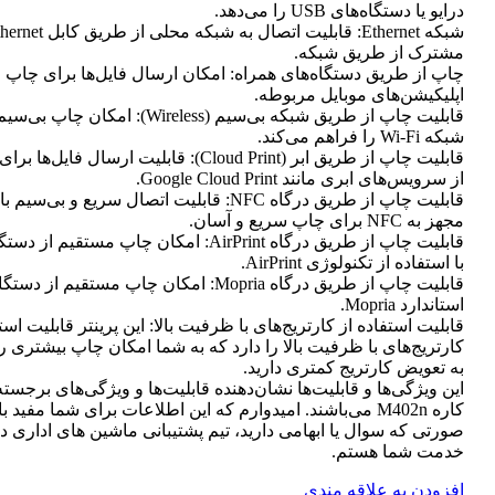
درایو یا دستگاه‌های USB را می‌دهد.
مشترک از طریق شبکه.
چاپ از طریق دستگاه‌های همراه: امکان ارسال فایل‌ها برای چاپ 
اپلیکیشن‌های موبایل مربوطه.
قابلیت چاپ از طریق شبکه بی‌سیم (Wireless): امک
شبکه Wi-Fi را فراهم می‌کند.
قابلیت چاپ از طریق ابر (Cloud Print): قابلیت ارسال
از سرویس‌های ابری مانند Google Cloud Print.
قابلیت چاپ از طریق درگاه NFC: قابلیت اتصال سریع و بی
مجهز به NFC برای چاپ سریع و آسان.
با استفاده از تکنولوژی AirPrint.
قابلیت چاپ از طریق درگاه Mopria: امکان چاپ مستقیم
استاندارد Mopria.
قابلیت استفاده از کارتریج‌های با ظرفیت بالا: این پرینتر قابلیت است
کارتریج‌های با ظرفیت بالا را دارد که به شما امکان چاپ بیشتری را 
به تعویض کارتریج کمتری دارید.
این ویژگی‌ها و قابلیت‌ها نشان‌دهنده قابلیت‌ها و ویژگی‌های برجسته
کاره M402n می‌باشند. امیدوارم که این اطلاعات برای شما مفید ب
صورتی که سوال یا ابهامی دارید، تیم پشتیبانی ماشین های اداری د
خدمت شما هستم.
افزودن به علاقه مندی