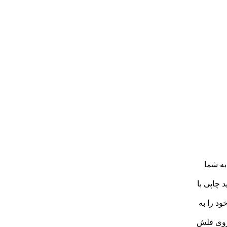
ان را به شما
 باعث تولید چاپی با
ود را به
یم از روی فلش