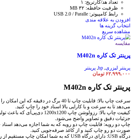
تعداد هد/کارتریج: ۱
ظرفیت حافظه: ۳۲ MB
رابط کامپیوتر: USB 2.0 / Paralle
افزودن به علاقه مندی
این
انتخاب گزینه ها
محصول
مشاهده سریع
دارای
انواع
مقایسه
مختلفی
پرینتر تک کاره M402n
می
باشد.
گزینه
پرینتر لیزری
,
hp
,
پرینتر
ها
۶۲.۹۹۹.۰۰۰
تومان
ممکن
است
پرینتر تک کاره M402n
در
صفحه
سرعت چاپ بالا: قابلیت چاپ تا 40 برگ در دقیقه که این امک
محصول
می‌دهد تا به سرعت و با کارایی بالا اسناد خود را چاپ کنید.
انتخاب
کیفیت چاپ بالا: رزولوشن چاپ 1200x1200 دی‌پی‌آی که
شوند
جزئیات دقیق و تصاویر واضح می‌شود.
چاپ دو رویه: قابلیت چاپ دو رویه که به شما اجازه می‌دهد اسناد خ
صورت دو رو چاپ کنید و از کاغذ صرفه‌جویی کنید.
درگاه USB: دارای درگاه USB که به شما امکان چاپ مستق