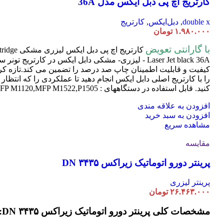
کارتریج اچ پی دبل ایکس مدل 36A
double x
,
دبل‌ایکس
,
کارتریج
۱.۹۸۰.۰۰۰
تومان
با گارانتی تعویض
کارتریج اچ پی دبل ایکس لیزری مشکی HP 36A
tridge
Laser
Jet black 36A - لیزری- مشکی دابل ایکس در کارتریج تون
کیفیت و قابلیت اطمینان چاپ صد درصد را تضمین می کند.تازه کر
را با کارتریج اصلی دابل ایکس انجام دهید تا عملکردی را که انتظار 
کنید. قابل استفاده در دستگاههای : MFP M1120,MFP M1522,P1505
افزودن به علاقه مندی
افزودن به سبد خرید
مشاهده سریع
مقایسه
پرینتر دورو اتوماتیک زیراکس DN ۳۴۳۵
پرینتر لیزری
۲۶.۴۶۳.۰۰۰
تومان
مشخصات کلی پرینتر دورو اتوماتیک زیراکس DN ۳۴۳۵: