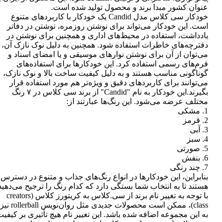
عنوان کشور مبدا برند و محصول تولید شده است.
خودکار سی کلاس مدل Candid یک خودکار با کاربردهای متنوع
است. این خودکار می‌تواند برای نوشتن روزمره، نوشتن در دفاتر
یادداشت، استفاده در محیط‌های اداری و همچنین برای نوشتن در
دفترچه‌های خاطرات استفاده شود. همچنین به دلیل نوک نازک آن،
می‌توان از آن برای نوشتن نوارهای موسیقی و یا امضای اسناد و
فرم‌های رسمی استفاده کرد. این خودکارها برای استفاده‌های
گوناگونی مناسب هستند و به دلیل کیفیت ساخت بالا و نوک نازک،
می‌توانند برای کاربردهای دقیق و ویژه‌تر هم مورد استفاده قرار
بگیرند.این خودکار به نام "Candid" از برند سی کلاس در ۷ رنگ
مختلف عرضه می‌شود. این رنگ‌ها عبارتند از:
1. مشکی
2. قرمز
3. آبی
4. سبز
5. صورتی
6. بنفش
7. چند رنگی
بنابراین، این خودکارها در انواع رنگ‌های جذاب و متنوع در دسترس
هستند تا به انتخاب شما بستگی دارد که کدام رنگ را ترجیح می‌دهید
با توجه به تغییر نام برند از سی.کلاس به کریتورز کلاس (creators
class)، ممکن است محصولات جدیدی مثل روان‌نویس rollerball نیز
به این مجموعه اضافه شده باشد. این تغییر نام هیچ تأثیری بر کیفی