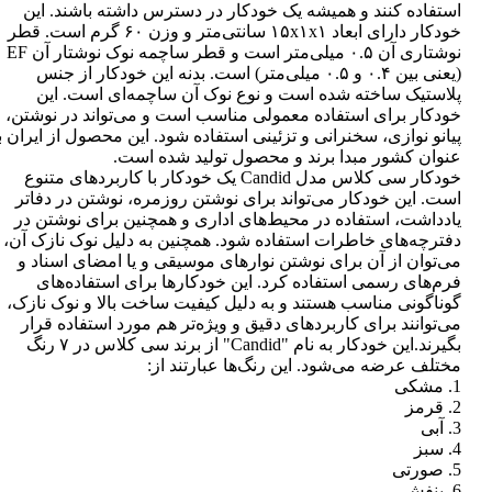
استفاده کنند و همیشه یک خودکار در دسترس داشته باشند. این
خودکار دارای ابعاد ۱۵x۱x۱ سانتی‌متر و وزن ۶۰ گرم است. قطر
نوشتاری آن ۰.۵ میلی‌متر است و قطر ساچمه نوک نوشتار آن EF
(یعنی بین ۰.۴ و ۰.۵ میلی‌متر) است. بدنه این خودکار از جنس
پلاستیک ساخته شده است و نوع نوک آن ساچمه‌ای است. این
خودکار برای استفاده معمولی مناسب است و می‌تواند در نوشتن،
پیانو نوازی، سخنرانی و تزئینی استفاده شود. این محصول از ایران ب
عنوان کشور مبدا برند و محصول تولید شده است.
خودکار سی کلاس مدل Candid یک خودکار با کاربردهای متنوع
است. این خودکار می‌تواند برای نوشتن روزمره، نوشتن در دفاتر
یادداشت، استفاده در محیط‌های اداری و همچنین برای نوشتن در
دفترچه‌های خاطرات استفاده شود. همچنین به دلیل نوک نازک آن،
می‌توان از آن برای نوشتن نوارهای موسیقی و یا امضای اسناد و
فرم‌های رسمی استفاده کرد. این خودکارها برای استفاده‌های
گوناگونی مناسب هستند و به دلیل کیفیت ساخت بالا و نوک نازک،
می‌توانند برای کاربردهای دقیق و ویژه‌تر هم مورد استفاده قرار
بگیرند.این خودکار به نام "Candid" از برند سی کلاس در ۷ رنگ
مختلف عرضه می‌شود. این رنگ‌ها عبارتند از:
1. مشکی
2. قرمز
3. آبی
4. سبز
5. صورتی
6. بنفش