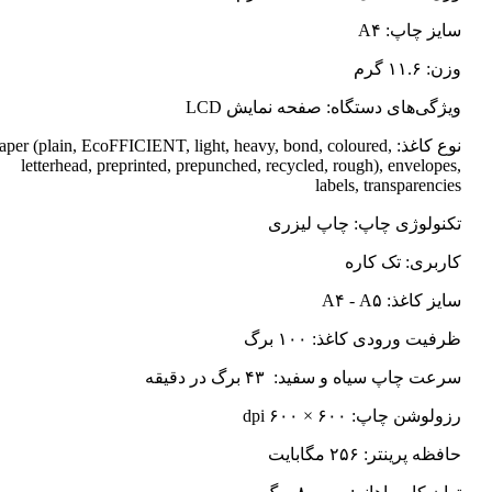
سایز چاپ: A۴
وزن: ۱۱.۶ گرم
ویژگی‌های دستگاه: صفحه نمایش LCD
نوع کاغذ: Paper (plain, EcoFFICIENT, light, heavy, bond, coloured
letterhead, preprinted, prepunched, recycled, rough), envelopes,
labels, transparencies
تکنولوژی چاپ: چاپ لیزری
کاربری: تک کاره
سایز کاغذ: A۴ - A۵
ظرفیت ورودی کاغذ: ۱۰۰ برگ
سرعت چاپ سیاه و سفید: ۴۳ برگ در دقیقه
رزولوشن چاپ: ۶۰۰ × ۶۰۰ dpi
حافظه پرینتر: ۲۵۶ مگابایت