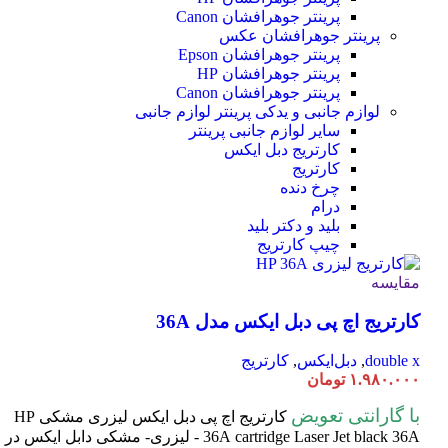
پرینتر جوهرافشان Canon
پرینتر جوهرافشان عکس
پرینتر جوهرافشان Epson
پرینتر جوهرافشان HP
پرینتر جوهرافشان Canon
لوازم جانبی و یدکی پرینتر
لوازم جانبی
سایر لوازم جانبی پرینتر
کارتریج دبل ایکس
کارتریج
چرخ دنده
درام
بلید و دکتر بلید
چیپ کارتریج
مقایسه
کارتریج اچ پی دبل ایکس مدل 36A
double x
,
دبل‌ایکس
,
کارتریج
۱.۹۸۰.۰۰۰
تومان
با گارانتی تعویض
کارتریج اچ پی دبل ایکس لیزری مشکی HP
cartridge Laser
36A
Jet black 36A - لیزری- مشکی دابل ایکس در