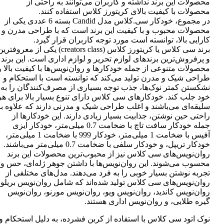
محصولات این برند نداشته و کاربران می‌توانند به راحتی از
محصولات با کیفیت بالای کریتورز کلاس استفاده کنند.
در مجموع، خودکار سی.کلاس مدل Candid بسته 6 عددی یکی از
محصولات محبوب و با کیفیت این برند است که با طراحی مدرن و
کارایی بالا، توانسته است مورد توجه کاربران قرار گیرد.
برند سی کلاس یا کریتورز کلاس (creators class) یکی از معروفتر
و پرفروش‌ترین برندهای لوازم تحریر و لوازم اداری است. این برند
محصولات متنوعی از جمله خودکارها و روان‌نویس‌ها با کیفیت بالا و
طراحی شیک و مدرن تولید می‌کند که توانسته است با استحکام و
نشکستن کمتر نوک‌ها، جذب توجه بسیاری از مصرف‌کنندگان را به
خود جلب کند. خودکارهای سی کلاس دارای تنوع بسیار بالا برای هر
سلیقه‌ای می‌باشند و اغلب طراحی شیک و مدرنی دارند که علاوه بر
راحتی حین نوشتن، جذابیت بسیار زیادی دارند. این خودکارها از
جمله خودکار سافت تاچ با ضخامت 0.7 میلی‌متر، خودکار ایزی
آفیس با ضخامت 1 میلی‌متر، خودکار 999 با ضخامت 1 میلی‌متر،
خودکار تریپل، و خودکار سلفی با ضخامت 0.7 میلی‌متر می‌باشند.
روان‌نویس‌های سی کلاس نیز از محبوب‌ترین محصولات این برند
محسوب می‌شوند. این روان‌نویس‌ها با داشتن جوهر ژله‌ای، حس و
تجربه نوشتن بسیار خوبی را به فرد می‌دهند. مدل‌های مختلفی از
روان‌نویس‌های سی کلاس تولید شده‌اند که شامل روان‌نویس بریلو،
روان‌نویس کاندید، روان‌نویس ویو، روان‌نویس مورنو، روان‌نویس
گیره طلایی، و روان‌نویس اداری هستند.
نوک اتود سی کلاس با استفاده از کربن فشرده، به دلیل استحکام و