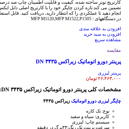
کارتریج تونر ساخته شده، کیفیت و قابلیت اطمینان چاپ صد درصد 
تضمین می کند.تازه کردن چاپگر خود را با کارتریج اصلی دابل ایک
انجام دهید تا عملکردی را که انتظار دارید، دریافت کنید. قابل استفا
در دستگاههای : MFP M1120,MFP M1522,P1505
افزودن به علاقه مندی
افزودن به سبد خرید
مشاهده سریع
مقایسه
پرینتر دورو اتوماتیک زیراکس DN ۳۴۳۵
پرینتر لیزری
۲۶.۴۶۳.۰۰۰
تومان
مشخصات کلی پرینتر دورو اتوماتیک زیراکس DN ۳۴۳۵:
چاپگر لیزری دورو اتوماتیک
زیراکس ۳۴۳۵
نوع: تک کاره
کاربری: سیاه و سفید
سیستم چاپ: لیزری
سرعت پرینت تک رنگ:۳۳برگ در دقیقه