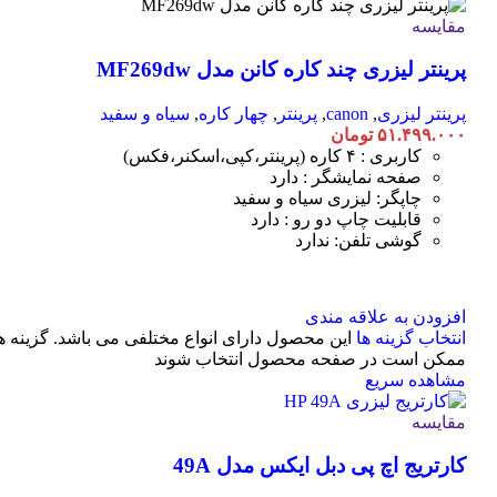
مقایسه
پرینتر لیزری چند کاره کانن مدل MF269dw
پرینتر لیزری
,
canon
,
پرینتر
,
چهار کاره
,
سیاه و سفید
۵۱.۴۹۹.۰۰۰
تومان
کاربری : ۴ کاره (پرینتر،کپی،اسکنر،فکس)
صفحه نمایشگر : دارد
چاپگر: لیزری سیاه و سفید
قابلیت چاپ دو رو : دارد
گوشی تلفن: ندارد
افزودن به علاقه مندی
انتخاب گزینه ها
این محصول دارای انواع مختلفی می باشد. گزینه ه
ممکن است در صفحه محصول انتخاب شوند
مشاهده سریع
مقایسه
کارتریج اچ پی دبل ایکس مدل 49A