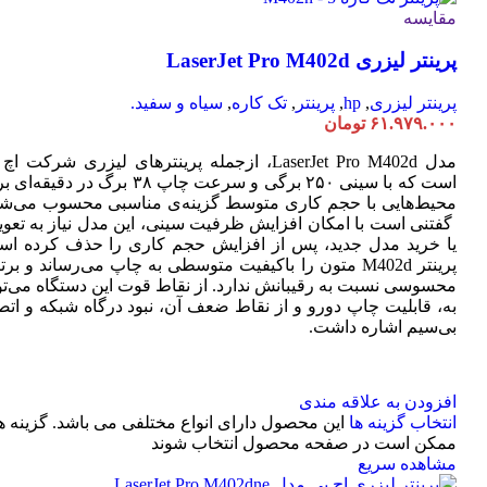
مقایسه
پرینتر لیزری LaserJet Pro M402d
پرینتر لیزری
,
hp
,
پرینتر
,
تک کاره
,
سیاه و سفید.
۶۱.۹۷۹.۰۰۰
تومان
مدل LaserJet Pro M402d، ازجمله پرینترهای لیزری شرکت ا
است که با سینی ۲۵۰ برگی و سرعت چاپ ۳۸ برگ در دقیقه
محیط‌هایی با حجم کاری متوسط گزینه‌ی مناسبی محسوب می‌شو
گفتنی است با امکان افزایش ظرفیت سینی، این مدل نیاز به تعو
یا خرید مدل جدید، پس از افزایش حجم کاری را حذف کرده اس
پرینتر M402d متون را باکیفیت متوسطی به چاپ می‌رساند و بر
محسوسی نسبت به رقیبانش ندارد. از نقاط قوت این دستگاه می‌تو
به، قابلیت چاپ دورو و از نقاط ضعف آن، نبود درگاه شبکه و اتص
بی‌سیم اشاره داشت.
افزودن به علاقه مندی
انتخاب گزینه ها
این محصول دارای انواع مختلفی می باشد. گزینه ه
ممکن است در صفحه محصول انتخاب شوند
مشاهده سریع