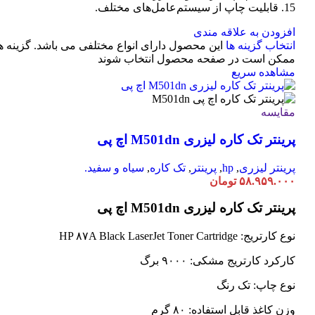
15. قابلیت چاپ از سیستم‌عامل‌های مختلف.
افزودن به علاقه مندی
انتخاب گزینه ها
این محصول دارای انواع مختلفی می باشد. گزینه ه
ممکن است در صفحه محصول انتخاب شوند
مشاهده سریع
مقایسه
پرینتر تک کاره لیزری M501dn اچ پی
پرینتر لیزری
,
hp
,
پرینتر
,
تک کاره
,
سیاه و سفید.
۵۸.۹۵۹.۰۰۰
تومان
پرینتر تک کاره لیزری M501dn اچ پی
نوع کارتریج: HP ۸۷A Black LaserJet Toner Cartridge
کارکرد کارتریج مشکی: ۹۰۰۰ برگ
نوع چاپ: تک رنگ
وزن کاغذ قابل استفاده: ۸۰ گرم