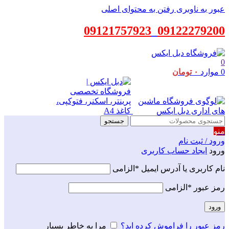
عبور به ناوبری
رفتن به محتوای اصلی
09121757923
_
09122279200
0
0
موارد
۰
تومان
جستجو
منو
ورود / ثبت نام
ورود
ایجاد حساب کاربری
نام کاربری یا آدرس ایمیل
*
الزامی
رمز عبور
*
الزامی
ورود
رمز عبور را فراموش کرده اید؟
مرا به خاطر بسپار