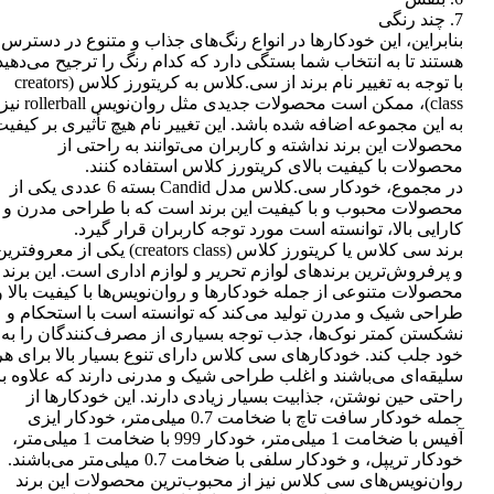
7. چند رنگی
بنابراین، این خودکارها در انواع رنگ‌های جذاب و متنوع در دسترس
هستند تا به انتخاب شما بستگی دارد که کدام رنگ را ترجیح می‌دهید
با توجه به تغییر نام برند از سی.کلاس به کریتورز کلاس (creators
class)، ممکن است محصولات جدیدی مثل روان‌نویس rollerball نیز
به این مجموعه اضافه شده باشد. این تغییر نام هیچ تأثیری بر کیفی
محصولات این برند نداشته و کاربران می‌توانند به راحتی از
محصولات با کیفیت بالای کریتورز کلاس استفاده کنند.
در مجموع، خودکار سی.کلاس مدل Candid بسته 6 عددی یکی از
محصولات محبوب و با کیفیت این برند است که با طراحی مدرن و
کارایی بالا، توانسته است مورد توجه کاربران قرار گیرد.
برند سی کلاس یا کریتورز کلاس (creators class) یکی از معروفتر
و پرفروش‌ترین برندهای لوازم تحریر و لوازم اداری است. این برند
محصولات متنوعی از جمله خودکارها و روان‌نویس‌ها با کیفیت بالا و
طراحی شیک و مدرن تولید می‌کند که توانسته است با استحکام و
نشکستن کمتر نوک‌ها، جذب توجه بسیاری از مصرف‌کنندگان را به
خود جلب کند. خودکارهای سی کلاس دارای تنوع بسیار بالا برای هر
سلیقه‌ای می‌باشند و اغلب طراحی شیک و مدرنی دارند که علاوه بر
راحتی حین نوشتن، جذابیت بسیار زیادی دارند. این خودکارها از
جمله خودکار سافت تاچ با ضخامت 0.7 میلی‌متر، خودکار ایزی
آفیس با ضخامت 1 میلی‌متر، خودکار 999 با ضخامت 1 میلی‌متر،
خودکار تریپل، و خودکار سلفی با ضخامت 0.7 میلی‌متر می‌باشند.
روان‌نویس‌های سی کلاس نیز از محبوب‌ترین محصولات این برند