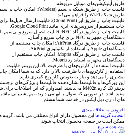
طریق اپلیکیشن‌های موبایل مربوطه.
قابلیت چاپ از طریق شبکه بی‌سیم (Wireless): امکان چاپ ب
طریق شبکه Wi-Fi را فراهم می‌کند.
قابلیت چاپ از طریق ابر (Cloud Print): قابلیت ارسال فایل‌ها برای
چاپ مستقیم از سرویس‌های ابری مانند Google Cloud Print.
قابلیت چاپ از طریق درگاه NFC: قابلیت اتصال سریع و بی‌سیم با
دستگاه‌های مجهز به NFC برای چاپ سریع و آسان.
قابلیت چاپ از طریق درگاه AirPrint: امکان چاپ مستقیم از
دستگاه‌های Apple با استفاده از تکنولوژی AirPrint.
قابلیت چاپ از طریق درگاه Mopria: امکان چاپ مستقیم از
دستگاه‌های مجهز به استاندارد Mopria.
قابلیت استفاده از کارتریج‌های با ظرفیت بالا: این پرینتر قابلیت
استفاده از کارتریج‌های با ظرفیت بالا را دارد که به شما امکان چاپ
بیشتری را می‌دهد و نیاز به تعویض کارتریج کمتری دارید.
این ویژگی‌ها و قابلیت‌ها نشان‌دهنده قابلیت‌ها و ویژگی‌های برجسته
پرینتر تک کاره M402n می‌باشند. امیدوارم که این اطلاعات برای 
مفید باشد. در صورتی که سوال یا ابهامی دارید، تیم پشتیبانی ماشی
های اداری دبل ایکس در خدمت شما هستم.
افزودن به علاقه مندی
انتخاب گزینه ها
این محصول دارای انواع مختلفی می باشد. گزینه ه
ممکن است در صفحه محصول انتخاب شوند
مشاهده سریع