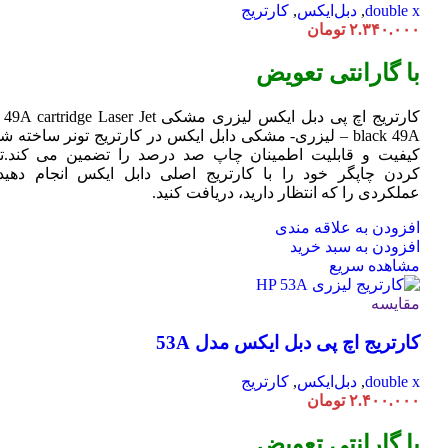
double x
,
دبل‌ایکس
,
کارتریج
۲.۳۴۰.۰۰۰
تومان
با گارانتی تعویض
کارتریج اچ پی دبل ایکس لیزری مشکی HP 49A
Jet
cartridge Laser
black 49A – لیزری- مشکی دابل ایکس در کارتریج تونر ساخته ش
کیفیت و قابلیت اطمینان چاپ صد درصد را تضمین می کند.تا
کردن چاپگر خود را با کارتریج اصلی دابل ایکس انجام دهید 
عملکردی را که انتظار دارید، دریافت کنید.
افزودن به علاقه مندی
افزودن به سبد خرید
مشاهده سریع
مقایسه
کارتریج اچ پی دبل ایکس مدل 53A
double x
,
دبل‌ایکس
,
کارتریج
۲.۴۰۰.۰۰۰
تومان
با گارانتی تعویض