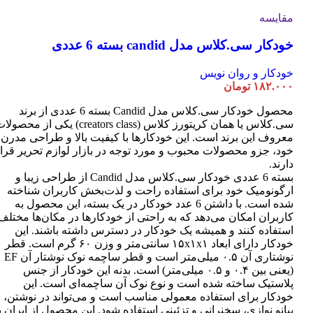
مقایسه
خودکار سی.کلاس مدل candid بسته 6 عددی
خودکار و روان نویس
۱۸۲.۰۰۰
تومان
محصول خودکار سی.کلاس مدل Candid بسته 6 عددی از برند
سی.کلاس یا همان کریتورز کلاس (creators class) یکی از محصو
معروف این برند است. این خودکارها با کیفیت بالا و طراحی مدرن
خود، جزو محصولات محبوب و مورد توجه در بازار لوازم تحریر قرا
دارند.
بسته 6 عددی خودکار سی.کلاس مدل Candid از طراحی زیبا و
ارگونومیک خود برای استفاده راحت و لذت‌بخش کاربران شناخته
شده است. با داشتن 6 عدد خودکار در یک بسته، این محصول به
کاربران امکان می‌دهد که به راحتی از خودکارها در مکان‌ها مختلف
استفاده کنند و همیشه یک خودکار در دسترس داشته باشند. این
خودکار دارای ابعاد ۱۵x۱x۱ سانتی‌متر و وزن ۶۰ گرم است. قطر
نوشتاری آن ۰.۵ میلی‌متر است و قطر ساچمه نوک نوشتار آن EF
(یعنی بین ۰.۴ و ۰.۵ میلی‌متر) است. بدنه این خودکار از جنس
پلاستیک ساخته شده است و نوع نوک آن ساچمه‌ای است. این
خودکار برای استفاده معمولی مناسب است و می‌تواند در نوشتن،
پیانو نوازی، سخنرانی و تزئینی استفاده شود. این محصول از ایران ب