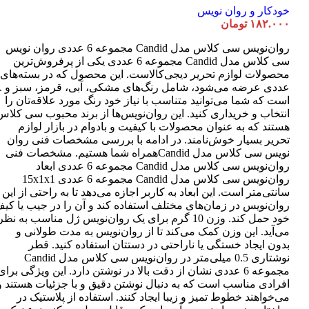
خودکار و روان نویس
۱۸۲.۰۰۰
تومان
روان‌نویس سی کلاس مدل Candid مجموعه 6 عددی روان نویس
سی کلاس مدل Candid مجموعه 6 عددی یکی از پرفروش‌ترین
عددی عرضه می‌شود، شامل رنگ‌های مشکی، آبی، قرمز، سبز و ..
است که شما می‌توانید متناسب با نیاز خود رنگ مورد علاقه‌تان را
انتخاب و خریداری کنید. این روان‌نویس‌ها از برند محبوب سی کلاس
هستند که به عنوان محصولات با کیفیت و بادوام در بازار لوازم
تحریر بسیار خوش‌نامند. در ادامه با بررسی مشخصات فنی روان
نویس سی کلاس مدل Candidهمراه شما هستیم. مشخصات فنی
روان‌نویس سی کلاس مدل Candid مجموعه 6 عددی ابعاد
روان‌نویس سی کلاس مدل Candid مجموعه 6 عددی 15x1x1
سانتی‌متر است. این ابعاد به کاربر اجازه می‌دهد تا به راحتی از این
روان‌نویس در زمان‌های مختلف استفاده کند و آن را در جیب یا کی
خود حمل کند. وزن 10 گرم برای یک روان‌نویس ژل مناسب به نظر
می‌آید. این وزن کمک می‌کند تا از روان‌نویس به مدت طولانی و
بدون ایجاد خستگی یا ناراحتی در دستتان استفاده کنید. قطر
نوشتاری 0.5 میلی‌متر در روان‌نویس سی کلاس مدل Candid
مجموعه 6 عددی نشان از دقت بالا در نوشتن دارد. این ویژگی برای
افرادی مناسب است که به دنبال نوشتن دقیق و با جزئیات هستند و
می‌خواهند خطوط تمیز و زیبا ایجاد کنند. استفاده از پلاستیک در