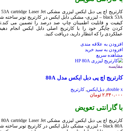
کارتریج اچ پی دبل ایکس لیزری مشکی HP 53A
Jet
cartridge Laser
black 53A – لیزری- مشکی دابل ایکس در کارتریج تونر ساخته ش
کیفیت و قابلیت اطمینان چاپ صد درصد را تضمین می کند.تا
کردن چاپگر خود را با کارتریج اصلی دابل ایکس انجام دهید 
عملکردی را که انتظار دارید، دریافت کنید.
افزودن به علاقه مندی
افزودن به سبد خرید
مشاهده سریع
مقایسه
کارتریج اچ پی دبل ایکس مدل 80A
double x
,
دبل‌ایکس
,
کارتریج
۲.۳۴۰.۰۰۰
تومان
با گارانتی تعویض
کارتریج اچ پی دبل ایکس لیزری مشکی HP 80A
Jet
cartridge Laser
black 80A – لیزری- مشکی دابل ایکس در کارتریج تونر ساخته ش