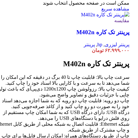
ممکن است در صفحه محصول انتخاب شوند
مشاهده سریع
مقایسه
پرینتر تک کاره M402n
پرینتر لیزری
,
hp
,
پرینتر
۶۲.۹۹۹.۰۰۰
تومان
پرینتر تک کاره M402n
سرعت چاپ بالا: قابلیت چاپ تا 40 برگ در دقیقه که این امکان ر
شما می‌دهد تا به سرعت و با کارایی بالا اسناد خود را چاپ کنید.
کیفیت چاپ بالا: رزولوشن چاپ 1200x1200 دی‌پی‌آی که باعث تو
چاپی با جزئیات دقیق و تصاویر واضح می‌شود.
چاپ دو رویه: قابلیت چاپ دو رویه که به شما اجازه می‌دهد اسناد
خود را به صورت دو رو چاپ کنید و از کاغذ صرفه‌جویی کنید.
درگاه USB: دارای درگاه USB که به شما امکان چاپ مستقیم از
روی فلش درایو یا دستگاه‌های USB را می‌دهد.
شبکه Ethernet: قابلیت اتصال به شبکه محلی از طر
و چاپ مشترک از طریق شبکه.
چاپ از طریق دستگاه‌های همراه: امکان ارسال فایل‌ها برای چاپ ا