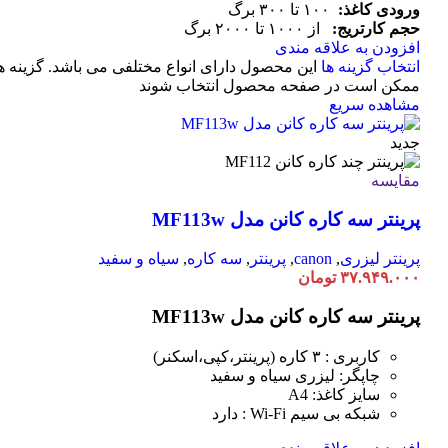
ورودی کاغذ:
۱۰۰ تا ۳۰۰ برگ
حجم کارتریج:
از ۱۰۰۰ تا ۲۰۰۰ برگ
افزودن به علاقه مندی
انتخاب گزینه ها
این محصول دارای انواع مختلفی می باشد. گزینه ه
ممکن است در صفحه محصول انتخاب شوند
مشاهده سریع
جدید
مقایسه
پرینتر سه کاره کانن مدل MF113w
پرینتر لیزری
,
canon
,
پرینتر
,
سه کاره
,
سیاه و سفید
۳۷.۹۴۹.۰۰۰
تومان
پرینتر سه کاره کانن مدل MF113w
کاربری : ۳ کاره (پرینتر،کپی،اسکنر)
چاپگر: لیزری سیاه و سفید
سایز کاغذ: A4
شبکه بی سیم Wi-Fi : دارد