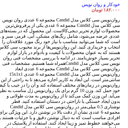
خودکار و روان نویس
۱۸۲.۰۰۰
تومان
روان‌نویس سی کلاس مدل Candid مجموعه 6 عددی روان نویس
سی کلاس مدل Candid مجموعه 6 عددی یکی از پرفروش‌ترین
عددی عرضه می‌شود، شامل رنگ‌های مشکی، آبی، قرمز، سبز و ..
است که شما می‌توانید متناسب با نیاز خود رنگ مورد علاقه‌تان را
انتخاب و خریداری کنید. این روان‌نویس‌ها از برند محبوب سی کلاس
هستند که به عنوان محصولات با کیفیت و بادوام در بازار لوازم
تحریر بسیار خوش‌نامند. در ادامه با بررسی مشخصات فنی روان
نویس سی کلاس مدل Candidهمراه شما هستیم. مشخصات فنی
روان‌نویس سی کلاس مدل Candid مجموعه 6 عددی ابعاد
روان‌نویس سی کلاس مدل Candid مجموعه 6 عددی 15x1x1
سانتی‌متر است. این ابعاد به کاربر اجازه می‌دهد تا به راحتی از این
روان‌نویس در زمان‌های مختلف استفاده کند و آن را در جیب یا کی
خود حمل کند. وزن 10 گرم برای یک روان‌نویس ژل مناسب به نظر
می‌آید. این وزن کمک می‌کند تا از روان‌نویس به مدت طولانی و
بدون ایجاد خستگی یا ناراحتی در دستتان استفاده کنید. قطر
نوشتاری 0.5 میلی‌متر در روان‌نویس سی کلاس مدل Candid
مجموعه 6 عددی نشان از دقت بالا در نوشتن دارد. این ویژگی برای
افرادی مناسب است که به دنبال نوشتن دقیق و با جزئیات هستند و
می‌خواهند خطوط تمیز و زیبا ایجاد کنند. استفاده از پلاستیک در