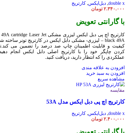
double x
,
دبل‌ایکس
,
کارتریج
۲.۳۴۰.۰۰۰
تومان
با گارانتی تعویض
کارتریج اچ پی دبل ایکس لیزری مشکی HP 49A
Jet
cartridge Laser
black 49A – لیزری- مشکی دابل ایکس در کارتریج تونر ساخته ش
کیفیت و قابلیت اطمینان چاپ صد درصد را تضمین می کند.تا
کردن چاپگر خود را با کارتریج اصلی دابل ایکس انجام دهید 
عملکردی را که انتظار دارید، دریافت کنید.
افزودن به علاقه مندی
افزودن به سبد خرید
مشاهده سریع
مقایسه
کارتریج اچ پی دبل ایکس مدل 53A
double x
,
دبل‌ایکس
,
کارتریج
۲.۴۰۰.۰۰۰
تومان
با گارانتی تعویض