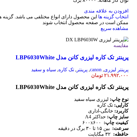
توان کار ماهانه: ۸۰۰۰۰ برگ
افزودن به علاقه مندی
انتخاب گزینه ها
این محصول دارای انواع مختلفی می باشد. گزینه ه
ممکن است در صفحه محصول انتخاب شوند
مشاهده سریع
مقایسه
پرینتر تک کاره لیزری کانن مدل LBP6030White
پرینتر لیزری
,
canon
,
پرینتر
,
تک کاره
,
سیاه و سفید
۲۱.۹۹۲.۰۰۰
تومان
پرینتر تک کاره لیزری کانن مدل LBP6030White
نوع چاپ:
لیزری سیاه سفید
کارایی:
تک کاره
کاربرد:
خانگی-اداری
سایز چاپ:
حداکثر A4
کیفیت چاپ:
۶۰۰x۶۰۰
سرعت:
بین ۱۵ تا ۳۰ برگ در دقیقه
حافظه:
۳۲ مگابایت