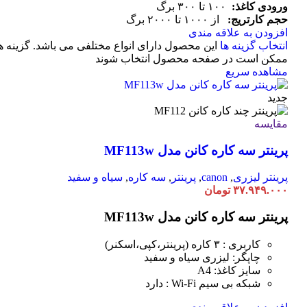
ورودی کاغذ:
۱۰۰ تا ۳۰۰ برگ
حجم کارتریج:
از ۱۰۰۰ تا ۲۰۰۰ برگ
افزودن به علاقه مندی
انتخاب گزینه ها
این محصول دارای انواع مختلفی می باشد. گزینه ه
ممکن است در صفحه محصول انتخاب شوند
مشاهده سریع
جدید
مقایسه
پرینتر سه کاره کانن مدل MF113w
پرینتر لیزری
,
canon
,
پرینتر
,
سه کاره
,
سیاه و سفید
۳۷.۹۴۹.۰۰۰
تومان
پرینتر سه کاره کانن مدل MF113w
کاربری : ۳ کاره (پرینتر،کپی،اسکنر)
چاپگر: لیزری سیاه و سفید
سایز کاغذ: A4
شبکه بی سیم Wi-Fi : دارد