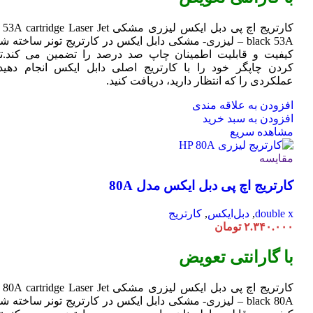
کارتریج اچ پی دبل ایکس لیزری مشکی HP 53A
Jet
cartridge Laser
black 53A – لیزری- مشکی دابل ایکس در کارتریج تونر ساخته ش
کیفیت و قابلیت اطمینان چاپ صد درصد را تضمین می کند.تا
کردن چاپگر خود را با کارتریج اصلی دابل ایکس انجام دهید 
عملکردی را که انتظار دارید، دریافت کنید.
افزودن به علاقه مندی
افزودن به سبد خرید
مشاهده سریع
مقایسه
کارتریج اچ پی دبل ایکس مدل 80A
double x
,
دبل‌ایکس
,
کارتریج
۲.۳۴۰.۰۰۰
تومان
با گارانتی تعویض
کارتریج اچ پی دبل ایکس لیزری مشکی HP 80A
Jet
cartridge Laser
black 80A – لیزری- مشکی دابل ایکس در کارتریج تونر ساخته ش