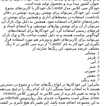
عنوان کشور مبدا برند و محصول تولید شده است.
خودکار سی کلاس مدل Candid یک خودکار با کاربردهای متنوع
است. این خودکار می‌تواند برای نوشتن روزمره، نوشتن در دفاتر
یادداشت، استفاده در محیط‌های اداری و همچنین برای نوشتن در
دفترچه‌های خاطرات استفاده شود. همچنین به دلیل نوک نازک آن،
می‌توان از آن برای نوشتن نوارهای موسیقی و یا امضای اسناد و
فرم‌های رسمی استفاده کرد. این خودکارها برای استفاده‌های
گوناگونی مناسب هستند و به دلیل کیفیت ساخت بالا و نوک نازک،
می‌توانند برای کاربردهای دقیق و ویژه‌تر هم مورد استفاده قرار
بگیرند.این خودکار به نام "Candid" از برند سی کلاس در ۷ رنگ
مختلف عرضه می‌شود. این رنگ‌ها عبارتند از:
1. مشکی
2. قرمز
3. آبی
4. سبز
5. صورتی
6. بنفش
7. چند رنگی
بنابراین، این خودکارها در انواع رنگ‌های جذاب و متنوع در دسترس
هستند تا به انتخاب شما بستگی دارد که کدام رنگ را ترجیح می‌دهید
با توجه به تغییر نام برند از سی.کلاس به کریتورز کلاس (creators
class)، ممکن است محصولات جدیدی مثل روان‌نویس rollerball نیز
به این مجموعه اضافه شده باشد. این تغییر نام هیچ تأثیری بر کیفی