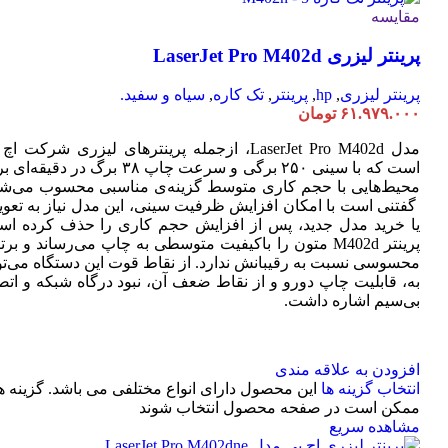
مقایسه
پرینتر لیزری LaserJet Pro M402d
پرینتر لیزری
,
hp
,
پرینتر
,
تک کاره
,
سیاه و سفید.
۶۱.۹۷۹.۰۰۰
تومان
مدل LaserJet Pro M402d، ازجمله پرینترهای لیزری شرکت ا
است که با سینی ۲۵۰ برگی و سرعت چاپ ۳۸ برگ در دقیقه
محیط‌هایی با حجم کاری متوسط گزینه‌ی مناسبی محسوب می‌شو
گفتنی است با امکان افزایش ظرفیت سینی، این مدل نیاز به تعو
یا خرید مدل جدید، پس از افزایش حجم کاری را حذف کرده اس
پرینتر M402d متون را باکیفیت متوسطی به چاپ می‌رساند و بر
محسوسی نسبت به رقیبانش ندارد. از نقاط قوت این دستگاه می‌تو
به، قابلیت چاپ دورو و از نقاط ضعف آن، نبود درگاه شبکه و اتص
بی‌سیم اشاره داشت.
افزودن به علاقه مندی
انتخاب گزینه ها
این محصول دارای انواع مختلفی می باشد. گزینه ه
ممکن است در صفحه محصول انتخاب شوند
مشاهده سریع