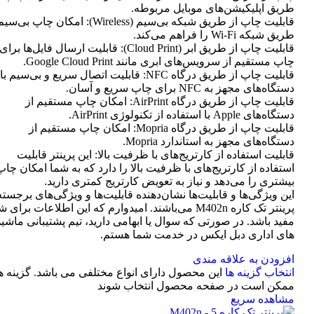
طریق اپلیکیشن‌های موبایل مربوطه.
قابلیت چاپ از طریق شبکه بی‌سیم (Wireless): امکان چاپ ب
طریق شبکه Wi-Fi را فراهم می‌کند.
قابلیت چاپ از طریق ابر (Cloud Print): قابلیت ارسال فایل‌ها برای
چاپ مستقیم از سرویس‌های ابری مانند Google Cloud Print.
قابلیت چاپ از طریق درگاه NFC: قابلیت اتصال سریع و بی‌سیم با
دستگاه‌های مجهز به NFC برای چاپ سریع و آسان.
قابلیت چاپ از طریق درگاه AirPrint: امکان چاپ مستقیم از
دستگاه‌های Apple با استفاده از تکنولوژی AirPrint.
قابلیت چاپ از طریق درگاه Mopria: امکان چاپ مستقیم از
دستگاه‌های مجهز به استاندارد Mopria.
قابلیت استفاده از کارتریج‌های با ظرفیت بالا: این پرینتر قابلیت
استفاده از کارتریج‌های با ظرفیت بالا را دارد که به شما امکان چاپ
بیشتری را می‌دهد و نیاز به تعویض کارتریج کمتری دارید.
این ویژگی‌ها و قابلیت‌ها نشان‌دهنده قابلیت‌ها و ویژگی‌های برجسته
پرینتر تک کاره M402n می‌باشند. امیدوارم که این اطلاعات برای 
مفید باشد. در صورتی که سوال یا ابهامی دارید، تیم پشتیبانی ماشی
های اداری دبل ایکس در خدمت شما هستم.
افزودن به علاقه مندی
انتخاب گزینه ها
این محصول دارای انواع مختلفی می باشد. گزینه ه
ممکن است در صفحه محصول انتخاب شوند
مشاهده سریع