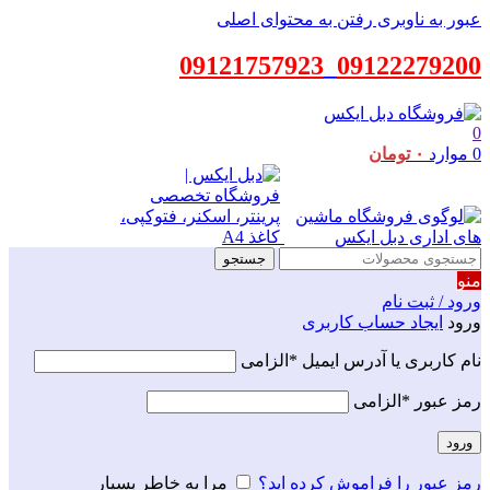
عبور به ناوبری
رفتن به محتوای اصلی
09121757923
_
09122279200
0
0
موارد
۰
تومان
جستجو
منو
ورود / ثبت نام
ورود
ایجاد حساب کاربری
نام کاربری یا آدرس ایمیل
*
الزامی
رمز عبور
*
الزامی
ورود
رمز عبور را فراموش کرده اید؟
مرا به خاطر بسپار