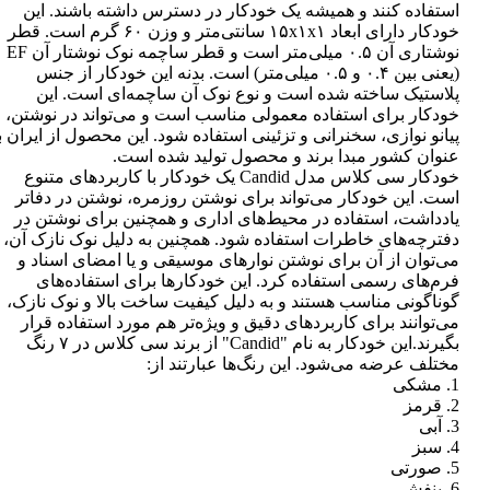
استفاده کنند و همیشه یک خودکار در دسترس داشته باشند. این
خودکار دارای ابعاد ۱۵x۱x۱ سانتی‌متر و وزن ۶۰ گرم است. قطر
نوشتاری آن ۰.۵ میلی‌متر است و قطر ساچمه نوک نوشتار آن EF
(یعنی بین ۰.۴ و ۰.۵ میلی‌متر) است. بدنه این خودکار از جنس
پلاستیک ساخته شده است و نوع نوک آن ساچمه‌ای است. این
خودکار برای استفاده معمولی مناسب است و می‌تواند در نوشتن،
پیانو نوازی، سخنرانی و تزئینی استفاده شود. این محصول از ایران ب
عنوان کشور مبدا برند و محصول تولید شده است.
خودکار سی کلاس مدل Candid یک خودکار با کاربردهای متنوع
است. این خودکار می‌تواند برای نوشتن روزمره، نوشتن در دفاتر
یادداشت، استفاده در محیط‌های اداری و همچنین برای نوشتن در
دفترچه‌های خاطرات استفاده شود. همچنین به دلیل نوک نازک آن،
می‌توان از آن برای نوشتن نوارهای موسیقی و یا امضای اسناد و
فرم‌های رسمی استفاده کرد. این خودکارها برای استفاده‌های
گوناگونی مناسب هستند و به دلیل کیفیت ساخت بالا و نوک نازک،
می‌توانند برای کاربردهای دقیق و ویژه‌تر هم مورد استفاده قرار
بگیرند.این خودکار به نام "Candid" از برند سی کلاس در ۷ رنگ
مختلف عرضه می‌شود. این رنگ‌ها عبارتند از:
1. مشکی
2. قرمز
3. آبی
4. سبز
5. صورتی
6. بنفش