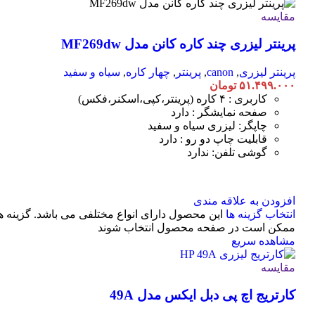
مقایسه
پرینتر لیزری چند کاره کانن مدل MF269dw
پرینتر لیزری
,
canon
,
پرینتر
,
چهار کاره
,
سیاه و سفید
۵۱.۴۹۹.۰۰۰
تومان
کاربری : ۴ کاره (پرینتر،کپی،اسکنر،فکس)
صفحه نمایشگر : دارد
چاپگر: لیزری سیاه و سفید
قابلیت چاپ دو رو : دارد
گوشی تلفن: ندارد
افزودن به علاقه مندی
انتخاب گزینه ها
این محصول دارای انواع مختلفی می باشد. گزینه ه
ممکن است در صفحه محصول انتخاب شوند
مشاهده سریع
مقایسه
کارتریج اچ پی دبل ایکس مدل 49A