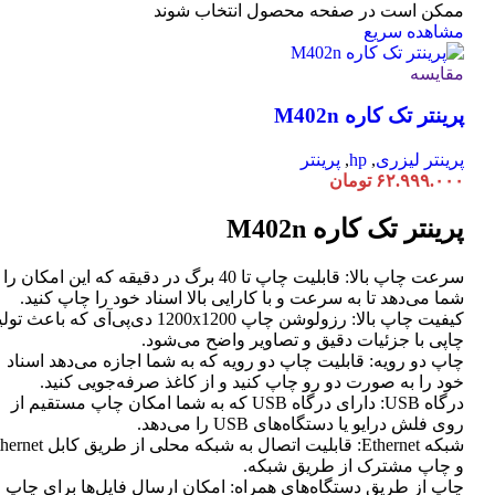
ممکن است در صفحه محصول انتخاب شوند
مشاهده سریع
مقایسه
پرینتر تک کاره M402n
پرینتر لیزری
,
hp
,
پرینتر
۶۲.۹۹۹.۰۰۰
تومان
پرینتر تک کاره M402n
سرعت چاپ بالا: قابلیت چاپ تا 40 برگ در دقیقه که این امکان ر
شما می‌دهد تا به سرعت و با کارایی بالا اسناد خود را چاپ کنید.
کیفیت چاپ بالا: رزولوشن چاپ 1200x1200 دی‌پی‌آی که باعث تو
چاپی با جزئیات دقیق و تصاویر واضح می‌شود.
چاپ دو رویه: قابلیت چاپ دو رویه که به شما اجازه می‌دهد اسناد
خود را به صورت دو رو چاپ کنید و از کاغذ صرفه‌جویی کنید.
درگاه USB: دارای درگاه USB که به شما امکان چاپ مستقیم از
روی فلش درایو یا دستگاه‌های USB را می‌دهد.
شبکه Ethernet: قابلیت اتصال به شبکه محلی از طر
و چاپ مشترک از طریق شبکه.
چاپ از طریق دستگاه‌های همراه: امکان ارسال فایل‌ها برای چاپ ا