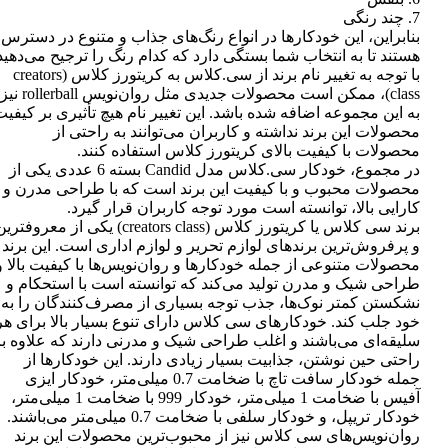
7. چند رنگی
بنابراین، این خودکارها در انواع رنگ‌های جذاب و متنوع در دسترس
هستند تا به انتخاب شما بستگی دارد که کدام رنگ را ترجیح می‌دهید
با توجه به تغییر نام برند از سی.کلاس به کریتورز کلاس (creators
class)، ممکن است محصولات جدیدی مثل روان‌نویس rollerball نیز
به این مجموعه اضافه شده باشد. این تغییر نام هیچ تأثیری بر کیفی
محصولات این برند نداشته و کاربران می‌توانند به راحتی از
محصولات با کیفیت بالای کریتورز کلاس استفاده کنند.
در مجموع، خودکار سی.کلاس مدل Candid بسته 6 عددی یکی از
محصولات محبوب و با کیفیت این برند است که با طراحی مدرن و
کارایی بالا، توانسته است مورد توجه کاربران قرار گیرد.
برند سی کلاس یا کریتورز کلاس (creators class) یکی از معروفتر
و پرفروش‌ترین برندهای لوازم تحریر و لوازم اداری است. این برند
محصولات متنوعی از جمله خودکارها و روان‌نویس‌ها با کیفیت بالا و
طراحی شیک و مدرن تولید می‌کند که توانسته است با استحکام و
نشکستن کمتر نوک‌ها، جذب توجه بسیاری از مصرف‌کنندگان را به
خود جلب کند. خودکارهای سی کلاس دارای تنوع بسیار بالا برای هر
سلیقه‌ای می‌باشند و اغلب طراحی شیک و مدرنی دارند که علاوه بر
راحتی حین نوشتن، جذابیت بسیار زیادی دارند. این خودکارها از
جمله خودکار سافت تاچ با ضخامت 0.7 میلی‌متر، خودکار ایزی
آفیس با ضخامت 1 میلی‌متر، خودکار 999 با ضخامت 1 میلی‌متر،
خودکار تریپل، و خودکار سلفی با ضخامت 0.7 میلی‌متر می‌باشند.
روان‌نویس‌های سی کلاس نیز از محبوب‌ترین محصولات این برند