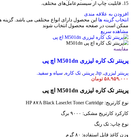
15. قابلیت چاپ از سیستم‌عامل‌های مختلف.
افزودن به علاقه مندی
انتخاب گزینه ها
این محصول دارای انواع مختلفی می باشد. گزینه ه
ممکن است در صفحه محصول انتخاب شوند
مشاهده سریع
مقایسه
پرینتر تک کاره لیزری M501dn اچ پی
پرینتر لیزری
,
hp
,
پرینتر
,
تک کاره
,
سیاه و سفید.
۵۸.۹۵۹.۰۰۰
تومان
پرینتر تک کاره لیزری M501dn اچ پی
نوع کارتریج: HP ۸۷A Black LaserJet Toner Cartridge
کارکرد کارتریج مشکی: ۹۰۰۰ برگ
نوع چاپ: تک رنگ
وزن کاغذ قابل استفاده: ۸۰ گرم