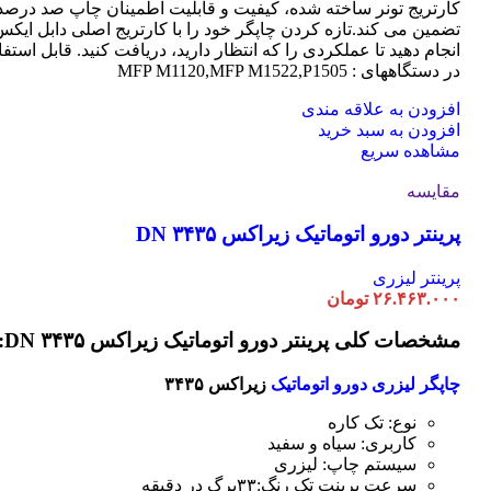
کارتریج تونر ساخته شده، کیفیت و قابلیت اطمینان چاپ صد درصد 
تضمین می کند.تازه کردن چاپگر خود را با کارتریج اصلی دابل ایک
انجام دهید تا عملکردی را که انتظار دارید، دریافت کنید. قابل استفا
در دستگاههای : MFP M1120,MFP M1522,P1505
افزودن به علاقه مندی
افزودن به سبد خرید
مشاهده سریع
مقایسه
پرینتر دورو اتوماتیک زیراکس DN ۳۴۳۵
پرینتر لیزری
۲۶.۴۶۳.۰۰۰
تومان
مشخصات کلی پرینتر دورو اتوماتیک زیراکس DN ۳۴۳۵:
چاپگر لیزری دورو اتوماتیک
زیراکس ۳۴۳۵
نوع: تک کاره
کاربری: سیاه و سفید
سیستم چاپ: لیزری
سرعت پرینت تک رنگ:۳۳برگ در دقیقه