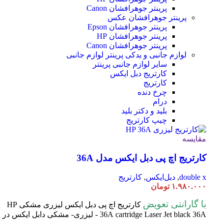
پرینتر جوهرافشان Canon
پرینتر جوهرافشان عکس
پرینتر جوهرافشان Epson
پرینتر جوهرافشان HP
پرینتر جوهرافشان Canon
لوازم جانبی و یدکی پرینتر
لوازم جانبی
سایر لوازم جانبی پرینتر
کارتریج دبل ایکس
کارتریج
چرخ دنده
درام
بلید و دکتر بلید
چیپ کارتریج
مقایسه
کارتریج اچ پی دبل ایکس مدل 36A
double x
,
دبل‌ایکس
,
کارتریج
۱.۹۸۰.۰۰۰
تومان
با گارانتی تعویض
کارتریج اچ پی دبل ایکس لیزری مشکی HP
cartridge Laser
36A
Jet black 36A - لیزری- مشکی دابل ایکس در