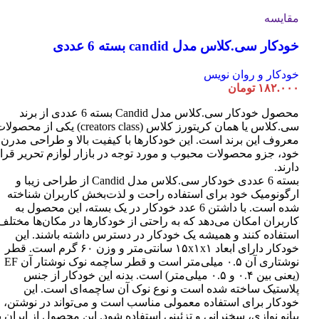
مقایسه
خودکار سی.کلاس مدل candid بسته 6 عددی
خودکار و روان نویس
۱۸۲.۰۰۰
تومان
محصول خودکار سی.کلاس مدل Candid بسته 6 عددی از برند
سی.کلاس یا همان کریتورز کلاس (creators class) یکی از محصو
معروف این برند است. این خودکارها با کیفیت بالا و طراحی مدرن
خود، جزو محصولات محبوب و مورد توجه در بازار لوازم تحریر قرا
دارند.
بسته 6 عددی خودکار سی.کلاس مدل Candid از طراحی زیبا و
ارگونومیک خود برای استفاده راحت و لذت‌بخش کاربران شناخته
شده است. با داشتن 6 عدد خودکار در یک بسته، این محصول به
کاربران امکان می‌دهد که به راحتی از خودکارها در مکان‌ها مختلف
استفاده کنند و همیشه یک خودکار در دسترس داشته باشند. این
خودکار دارای ابعاد ۱۵x۱x۱ سانتی‌متر و وزن ۶۰ گرم است. قطر
نوشتاری آن ۰.۵ میلی‌متر است و قطر ساچمه نوک نوشتار آن EF
(یعنی بین ۰.۴ و ۰.۵ میلی‌متر) است. بدنه این خودکار از جنس
پلاستیک ساخته شده است و نوع نوک آن ساچمه‌ای است. این
خودکار برای استفاده معمولی مناسب است و می‌تواند در نوشتن،
پیانو نوازی، سخنرانی و تزئینی استفاده شود. این محصول از ایران ب