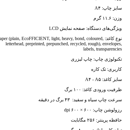
سایز چاپ: A۴
وزن: ۱۱.۶ گرم
ویژگی‌های دستگاه: صفحه نمایش LCD
نوع کاغذ: Paper (plain, EcoFFICIENT, light, heavy, bond, coloured
letterhead, preprinted, prepunched, recycled, rough), envelopes,
labels, transparencies
تکنولوژی چاپ: چاپ لیزری
کاربری: تک کاره
سایز کاغذ: A۴ - A۵
ظرفیت ورودی کاغذ: ۱۰۰ برگ
سرعت چاپ سیاه و سفید: ۴۳ برگ در دقیقه
رزولوشن چاپ: ۶۰۰ × ۶۰۰ dpi
حافظه پرینتر: ۲۵۶ مگابایت