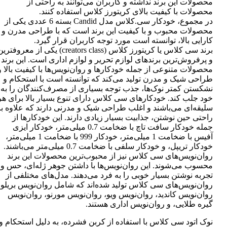
محصولات این برند نداشته و کاربران می‌توانند به راحتی از
محصولات با کیفیت بالای کریتورز کلاس استفاده کنند.
در مجموع، خودکار سی.کلاس مدل Candid بسته 6 عددی یکی از
محصولات محبوب و با کیفیت این برند است که با طراحی مدرن و
کارایی بالا، توانسته است مورد توجه کاربران قرار گیرد.
برند سی کلاس یا کریتورز کلاس (creators class) یکی از معروفتر
و پرفروش‌ترین برندهای لوازم تحریر و لوازم اداری است. این برند
محصولات متنوعی از جمله خودکارها و روان‌نویس‌ها با کیفیت بالا و
طراحی شیک و مدرن تولید می‌کند که توانسته است با استحکام و
نشکستن کمتر نوک‌ها، جذب توجه بسیاری از مصرف‌کنندگان را به
خود جلب کند. خودکارهای سی کلاس دارای تنوع بسیار بالا برای هر
سلیقه‌ای می‌باشند و اغلب طراحی شیک و مدرنی دارند که علاوه بر
راحتی حین نوشتن، جذابیت بسیار زیادی دارند. این خودکارها از
جمله خودکار سافت تاچ با ضخامت 0.7 میلی‌متر، خودکار ایزی
آفیس با ضخامت 1 میلی‌متر، خودکار 999 با ضخامت 1 میلی‌متر،
خودکار تریپل، و خودکار سلفی با ضخامت 0.7 میلی‌متر می‌باشند.
روان‌نویس‌های سی کلاس نیز از محبوب‌ترین محصولات این برند
محسوب می‌شوند. این روان‌نویس‌ها با داشتن جوهر ژله‌ای، حس و
تجربه نوشتن بسیار خوبی را به فرد می‌دهند. مدل‌های مختلفی از
روان‌نویس‌های سی کلاس تولید شده‌اند که شامل روان‌نویس بریلو،
روان‌نویس کاندید، روان‌نویس ویو، روان‌نویس مورنو، روان‌نویس
گیره طلایی، و روان‌نویس اداری هستند.
نوک اتود سی کلاس با استفاده از کربن فشرده، به دلیل استحکام و