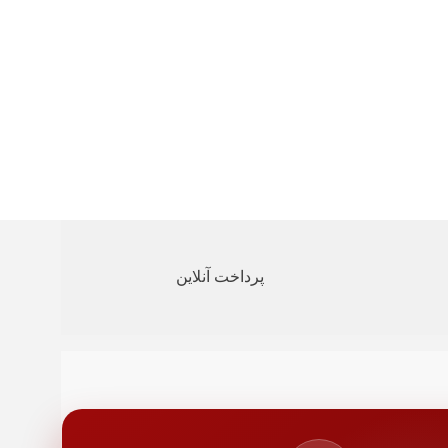
 کاره
 سیاه و سفید
چاپ: لیزری
۱۰۹R00
تک رنگ:۲۲ برگ در دقیقه
: ۱۲۰۰*۱۲۰۰ DPI
 اولین کپی:۳ ثانیه
اندارد کاغذ:۳۰۰ برگ
کثر کاغذ:۳۰۰ برگ
تاندارد خروجی:۱۵۰ برگ
سایز خروجی: ۱
 کاغذ:۶۰ گرم
 کاغذ:۲۱۶ گرم
پرداخت آنلاین
/کارتریج: ۱
فظه: ۳۲ MB
USB 2.0 / Parall