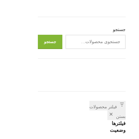
کاترهای اداری 
صحبت از قدرت
جستجو
بهترین گزینه‌ه
جستجو
دلیل طراحی زیب
تیغ بزرگ، محب
فیلتر محصولات
بستن
فیلترها
وضعیت
انتی تعویض
کارتریج اچ پی دبل ایکس لیزری مشکی HP