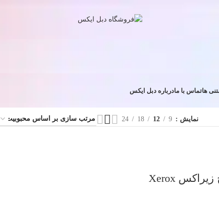
تماس با ما
درباره دبل ایکس
تنی ها
نمایش
9
12
18
24
چیپست کارتریج زیراکس Xerox