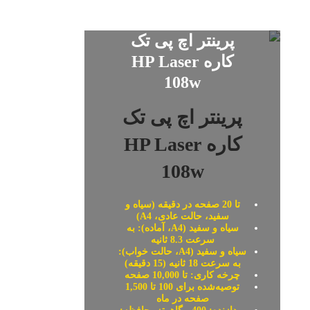
cartridge Laser
36A
Jet black 36A - لیزری- مشکی دابل ایکس در کارتریج تونر
ده، کیفیت و قابلیت اطمینان چاپ صد درصد را تضمین می کند.تازه
پرینتر اچ پی تک
پگر خود را با کارتریج اصلی دابل ایکس انجام دهید تا عملکردی را که
کاترهای اداری 
انتظار دارید، دریافت کنید. قابل استفاده در دستگاههای : MFP M1120,MFP
کاره HP Laser
صحبت از قدرت
M1522
108w
بهترین گزینه‌ه
پرینتر اچ پی تک
دلیل طراحی زیب
تیغ بزرگ، محب
کاره HP Laser
108w
تا 20 صفحه در دقیقه (سیاه و
سفید، حالت عادی، A4)
سیاه و سفید (A4، آماده): به
سرعت 8.3 ثانیه
سیاه و سفید (A4، حالت خواب):
به سرعت 18 ثانیه (15 دقیقه)
چرخه کاری: تا 10,000 صفحه
توصیه‌شده برای 100 تا 1,500
صفحه در ماه
مشخصات کلی پرینتر دورو اتوماتیک زیراکس DN