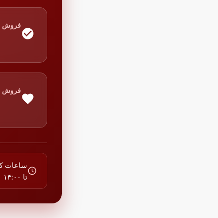
شناخته شده است. با داشتن
مشترک 
 بسته، این محصول به کاربران
فروش
چاپ از 
راحتی از خودکارها در مکان‌ها
اپلیکیش
 و همیشه یک خودکار در
این خودکار دارای ابعاد
شبکه Wi-Fi را فراهم می‌کند.
۱۵x۱x۱ سانتی‌متر و وزن ۶۰ گرم است. قطر
ی آن ۰.۵ میلی‌متر است و قطر ساچمه
از سرویس‌های
نوک نوشتار آن EF (یعنی بین ۰.۴ و ۰.۵ میلی‌متر)
فروش
ار از جنس پلاستیک ساخته
مجهز به NFC برای چاپ سریع و
 آن ساچمه‌ای است. این
ده معمولی مناسب است و
با استفاده
یانو نوازی، سخنرانی و تزئینی
حصول از ایران به عنوان کشور
استاندارد ria
تولید شده است.
قابلیت ا
خودکار سی کلاس مدل Candid یک خودکار با
کارتریج
. این خودکار می‌تواند برای
به تعوی
تا ۱۴:۰۰
ن در دفاتر یادداشت، استفاده
این ویژ
و همچنین برای نوشتن در
استفاده شود. همچنین به دلیل
صورتی ک
ن از آن برای نوشتن نوارهای
خدمت ش