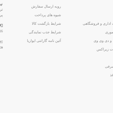
ته
رویه ارسال سفارش
شیوه های پرداخت
پر
 اداری و فروشگاهی
شرایط بازگشت کالا
📮
16
وری
شرایط جذب نمایندگی
و دی وی وی
آئین نامه گارانتی ایواریا
✉️
co
ت زیراکس
صرفی
غذ
عددی از برند سی.کل
(s class
است. این خودکارها 
خود، جزو محصولات م
لوازم تحریر قرار دار
طراحی زیبا و ارگون