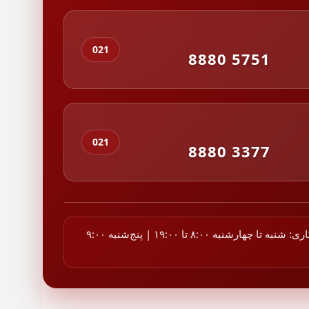
شبکه Ethernet: قابلیت اتصال به شبکه محلی از طریق کابل Ethernet و چاپ
از طریق شبکه.
طریق دستگاه‌های همراه: امکان ارسال فایل‌ها برای چاپ از طریق
021
ن‌های موبایل مربوطه.
8880 5751
قابلیت چاپ از طریق شبکه بی‌سیم (Wireless): امکان چاپ بی‌سیم از طریق
قابلیت چاپ از طریق ابر (Cloud Print): قابلیت ارسال فایل‌ها برای چاپ مستقیم
 ابری مانند Google Cloud Print.
قابلیت چاپ از طریق درگاه NFC: قابلیت اتصال سریع و بی‌سیم با دستگاه‌های
021
 آسان.
8880 3377
قابلیت چاپ از طریق درگاه AirPrint: امکان چاپ مستقیم از دستگاه‌های Apple
 از تکنولوژی AirPrint.
قابلیت چاپ از طریق درگاه Mopria: امکان چاپ مستقیم از دستگاه‌های مجهز به
Mop.
ستفاده از کارتریج‌های با ظرفیت بالا: این پرینتر قابلیت استفاده از
ساعات کاری: شنبه تا چهارشنبه ۸:۰۰ تا ۱۹:۰۰ | پنج‌شنبه ۹:۰۰
‌های با ظرفیت بالا را دارد که به شما امکان چاپ بیشتری را می‌دهد و نیاز
ض کارتریج کمتری دارید.
گی‌ها و قابلیت‌ها نشان‌دهنده قابلیت‌ها و ویژگی‌های برجسته پرینتر تک
کاره M402n می‌باشند. امیدوارم که این اطلاعات برای شما مفید باشد. در
ه سوال یا ابهامی دارید، تیم پشتیبانی ماشین های اداری دبل ایکس در
ما هستم.