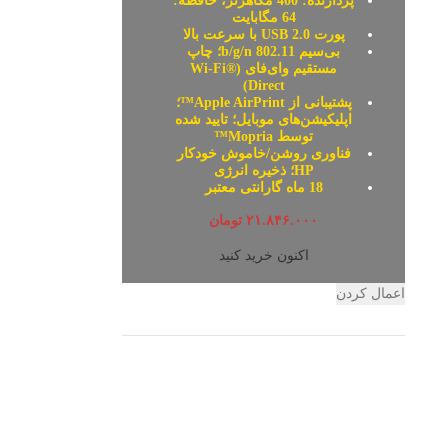
پردازنده: 400 مگاهرتز، حافظه:
64 مگابایت
پورت USB 2.0 با سرعت بالا
بی‌سیم 802.11 b/g/n؛ چاپ
یزری دورو اتوماتیک
زیراکس ۳۴۳۵
مستقیم وای‌فای (Wi-Fi®
Direct)
کاترهای اداری 
پشتیبانی از Apple AirPrint™؛
 کاره
صحبت از قدرت
اپلیکیشن‌های موبایل؛ تایید شده
 سیاه و سفید
توسط Mopria™
چاپ: لیزری
بهترین گزینه‌ه
فناوری روشن/خاموش خودکار
HP؛ ذخیره انرژی
 تک رنگ:۳۳برگ در دقیقه
18 ماه گارانتی معتبر
: ۱۲۰۰*۱۲۰۰ DPI
دلیل طراحی زیب
اولین کپی: ۸٫۵ ثانیه
تیغ بزرگ، محب
۲۱.۸۴۶.۰۰۰
تومان
کثر کاغذ:۵۵۰ برگ
اکنون خرید کنید
تاندارد خروجی: ۱۵۰ برگ
فظه: ۳۲ MB
اعمال کردن
USB 2.0 / Paralle
پرینتر زیراکس ۳۴۳۵ از سری پرینترهای لیزری زیراکس بوده و کاربری تک کاره
سفید دارد. این پرینتر ابعاد کوچکی داشته و برای استفاده در میز کار یا
ی خانگی کاربرد مناسبی دارد.