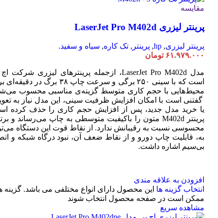
مقایسه
پرینتر لیزری LaserJet Pro M402d
پرینتر لیزری
,
hp
,
پرینتر
,
تک کاره
,
سیاه و سفید.
۶۱.۹۷۹.۰۰۰
تومان
مدل LaserJet Pro M402d، ازجمله پرینترهای لیزری شرکت ا
است که با سینی ۲۵۰ برگی و سرعت چاپ ۳۸ برگ در دقیقه
محیط‌هایی با حجم کاری متوسط گزینه‌ی مناسبی محسوب می‌شو
گفتنی است با امکان افزایش ظرفیت سینی، این مدل نیاز به تعو
یا خرید مدل جدید، پس از افزایش حجم کاری را حذف کرده اس
پرینتر M402d متون را باکیفیت متوسطی به چاپ می‌رساند و بر
محسوسی نسبت به رقیبانش ندارد. از نقاط قوت این دستگاه می‌تو
به، قابلیت چاپ دورو و از نقاط ضعف آن، نبود درگاه شبکه و اتص
بی‌سیم اشاره داشت.
افزودن به علاقه مندی
انتخاب گزینه ها
این محصول دارای انواع مختلفی می باشد. گزینه ه
ممکن است در صفحه محصول انتخاب شوند
مشاهده سریع