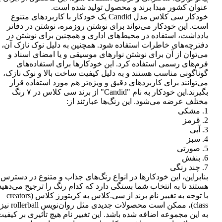
عنوان کشور مبدا برند و محصول تولید شده است.
خودکار سی کلاس مدل Candid یک خودکار با کاربردهای متنوع
است. این خودکار می‌تواند برای نوشتن روزمره، نوشتن در دفاتر
یادداشت، استفاده در محیط‌های اداری و همچنین برای نوشتن در
دفترچه‌های خاطرات استفاده شود. همچنین به دلیل نوک نازک آن،
می‌توان از آن برای نوشتن نوارهای موسیقی و یا امضای اسناد و
فرم‌های رسمی استفاده کرد. این خودکارها برای استفاده‌های
گوناگونی مناسب هستند و به دلیل کیفیت ساخت بالا و نوک نازک،
می‌توانند برای کاربردهای دقیق و ویژه‌تر هم مورد استفاده قرار
بگیرند.این خودکار به نام "Candid" از برند سی کلاس در ۷ رنگ
مختلف عرضه می‌شود. این رنگ‌ها عبارتند از:
1. مشکی
2. قرمز
3. آبی
4. سبز
5. صورتی
6. بنفش
7. چند رنگی
بنابراین، این خودکارها در انواع رنگ‌های جذاب و متنوع در دسترس
هستند تا به انتخاب شما بستگی دارد که کدام رنگ را ترجیح می‌دهید
با توجه به تغییر نام برند از سی.کلاس به کریتورز کلاس (creators
class)، ممکن است محصولات جدیدی مثل روان‌نویس rollerball نیز
به این مجموعه اضافه شده باشد. این تغییر نام هیچ تأثیری بر کیفی