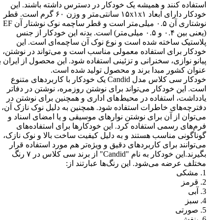
استفاده کنند و همیشه یک خودکار در دسترس داشته باشند. این
خودکار دارای ابعاد ۱۵x۱x۱ سانتی‌متر و وزن ۶۰ گرم است. قطر
نوشتاری آن ۰.۵ میلی‌متر است و قطر ساچمه نوک نوشتار آن EF
(یعنی بین ۰.۴ و ۰.۵ میلی‌متر) است. بدنه این خودکار از جنس
پلاستیک ساخته شده است و نوع نوک آن ساچمه‌ای است. این
خودکار برای استفاده معمولی مناسب است و می‌تواند در نوشتن،
پیانو نوازی، سخنرانی و تزئینی استفاده شود. این محصول از ایران ب
عنوان کشور مبدا برند و محصول تولید شده است.
خودکار سی کلاس مدل Candid یک خودکار با کاربردهای متنوع
است. این خودکار می‌تواند برای نوشتن روزمره، نوشتن در دفاتر
یادداشت، استفاده در محیط‌های اداری و همچنین برای نوشتن در
دفترچه‌های خاطرات استفاده شود. همچنین به دلیل نوک نازک آن،
می‌توان از آن برای نوشتن نوارهای موسیقی و یا امضای اسناد و
فرم‌های رسمی استفاده کرد. این خودکارها برای استفاده‌های
گوناگونی مناسب هستند و به دلیل کیفیت ساخت بالا و نوک نازک،
می‌توانند برای کاربردهای دقیق و ویژه‌تر هم مورد استفاده قرار
بگیرند.این خودکار به نام "Candid" از برند سی کلاس در ۷ رنگ
مختلف عرضه می‌شود. این رنگ‌ها عبارتند از:
1. مشکی
2. قرمز
3. آبی
4. سبز
5. صورتی
6. بنفش