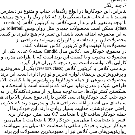
7. چند رنگی
بنابراین، این خودکارها در انواع رنگ‌های جذاب و متنوع در دسترس
هستند تا به انتخاب شما بستگی دارد که کدام رنگ را ترجیح می‌دهید
با توجه به تغییر نام برند از سی.کلاس به کریتورز کلاس (creators
class)، ممکن است محصولات جدیدی مثل روان‌نویس rollerball نیز
به این مجموعه اضافه شده باشد. این تغییر نام هیچ تأثیری بر کیفی
محصولات این برند نداشته و کاربران می‌توانند به راحتی از
محصولات با کیفیت بالای کریتورز کلاس استفاده کنند.
در مجموع، خودکار سی.کلاس مدل Candid بسته 6 عددی یکی از
محصولات محبوب و با کیفیت این برند است که با طراحی مدرن و
کارایی بالا، توانسته است مورد توجه کاربران قرار گیرد.
برند سی کلاس یا کریتورز کلاس (creators class) یکی از معروفتر
و پرفروش‌ترین برندهای لوازم تحریر و لوازم اداری است. این برند
محصولات متنوعی از جمله خودکارها و روان‌نویس‌ها با کیفیت بالا و
طراحی شیک و مدرن تولید می‌کند که توانسته است با استحکام و
نشکستن کمتر نوک‌ها، جذب توجه بسیاری از مصرف‌کنندگان را به
خود جلب کند. خودکارهای سی کلاس دارای تنوع بسیار بالا برای هر
سلیقه‌ای می‌باشند و اغلب طراحی شیک و مدرنی دارند که علاوه بر
راحتی حین نوشتن، جذابیت بسیار زیادی دارند. این خودکارها از
جمله خودکار سافت تاچ با ضخامت 0.7 میلی‌متر، خودکار ایزی
آفیس با ضخامت 1 میلی‌متر، خودکار 999 با ضخامت 1 میلی‌متر،
خودکار تریپل، و خودکار سلفی با ضخامت 0.7 میلی‌متر می‌باشند.
روان‌نویس‌های سی کلاس نیز از محبوب‌ترین محصولات این برند