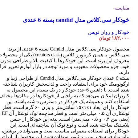
مقایسه
خودکار سی.کلاس مدل candid بسته 6 عددی
خودکار و روان نویس
۱۸۲.۰۰۰
تومان
محصول خودکار سی.کلاس مدل Candid بسته 6 عددی از برند
سی.کلاس یا همان کریتورز کلاس (creators class) یکی از محصو
معروف این برند است. این خودکارها با کیفیت بالا و طراحی مدرن
خود، جزو محصولات محبوب و مورد توجه در بازار لوازم تحریر قرا
دارند.
بسته 6 عددی خودکار سی.کلاس مدل Candid از طراحی زیبا و
ارگونومیک خود برای استفاده راحت و لذت‌بخش کاربران شناخته
شده است. با داشتن 6 عدد خودکار در یک بسته، این محصول به
کاربران امکان می‌دهد که به راحتی از خودکارها در مکان‌ها مختلف
استفاده کنند و همیشه یک خودکار در دسترس داشته باشند. این
خودکار دارای ابعاد ۱۵x۱x۱ سانتی‌متر و وزن ۶۰ گرم است. قطر
نوشتاری آن ۰.۵ میلی‌متر است و قطر ساچمه نوک نوشتار آن EF
(یعنی بین ۰.۴ و ۰.۵ میلی‌متر) است. بدنه این خودکار از جنس
پلاستیک ساخته شده است و نوع نوک آن ساچمه‌ای است. این
خودکار برای استفاده معمولی مناسب است و می‌تواند در نوشتن،
پیانو نوازی، سخنرانی و تزئینی استفاده شود. این محصول از ایران ب