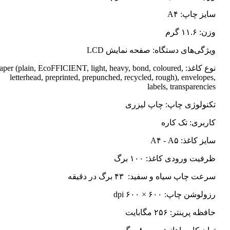
سایز چاپ: A۴
وزن: ۱۱.۶ گرم
ویژگی‌های دستگاه: صفحه نمایش LCD
نوع کاغذ: Paper (plain, EcoFFICIENT, light, heavy, bond, coloured
letterhead, preprinted, prepunched, recycled, rough), envelopes,
labels, transparencies
تکنولوژی چاپ: چاپ لیزری
کاربری: تک کاره
سایز کاغذ: A۴ - A۵
ظرفیت ورودی کاغذ: ۱۰۰ برگ
سرعت چاپ سیاه و سفید: ۴۳ برگ در دقیقه
رزولوشن چاپ: ۶۰۰ × ۶۰۰ dpi
حافظه پرینتر: ۲۵۶ مگابایت