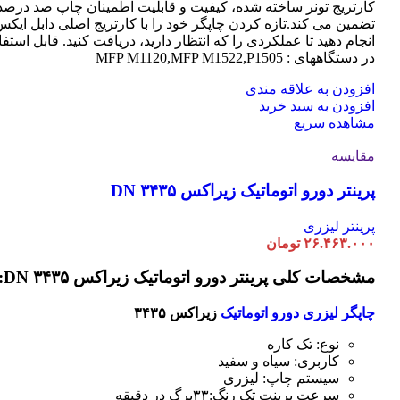
کارتریج تونر ساخته شده، کیفیت و قابلیت اطمینان چاپ صد درصد 
تضمین می کند.تازه کردن چاپگر خود را با کارتریج اصلی دابل ایک
انجام دهید تا عملکردی را که انتظار دارید، دریافت کنید. قابل استفا
در دستگاههای : MFP M1120,MFP M1522,P1505
افزودن به علاقه مندی
افزودن به سبد خرید
مشاهده سریع
مقایسه
پرینتر دورو اتوماتیک زیراکس DN ۳۴۳۵
پرینتر لیزری
۲۶.۴۶۳.۰۰۰
تومان
مشخصات کلی پرینتر دورو اتوماتیک زیراکس DN ۳۴۳۵:
چاپگر لیزری دورو اتوماتیک
زیراکس ۳۴۳۵
نوع: تک کاره
کاربری: سیاه و سفید
سیستم چاپ: لیزری
سرعت پرینت تک رنگ:۳۳برگ در دقیقه