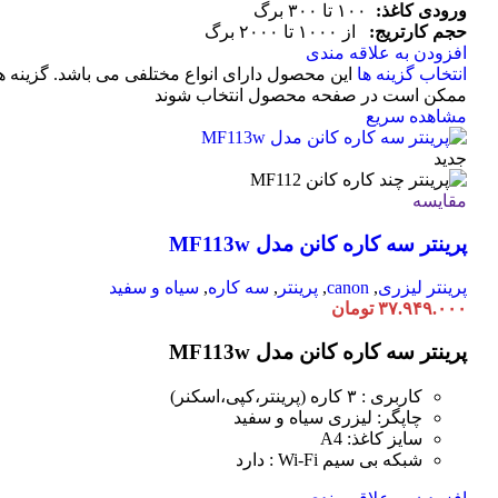
ورودی کاغذ:
۱۰۰ تا ۳۰۰ برگ
حجم کارتریج:
از ۱۰۰۰ تا ۲۰۰۰ برگ
افزودن به علاقه مندی
انتخاب گزینه ها
این محصول دارای انواع مختلفی می باشد. گزینه ه
ممکن است در صفحه محصول انتخاب شوند
مشاهده سریع
جدید
مقایسه
پرینتر سه کاره کانن مدل MF113w
پرینتر لیزری
,
canon
,
پرینتر
,
سه کاره
,
سیاه و سفید
۳۷.۹۴۹.۰۰۰
تومان
پرینتر سه کاره کانن مدل MF113w
کاربری : ۳ کاره (پرینتر،کپی،اسکنر)
چاپگر: لیزری سیاه و سفید
سایز کاغذ: A4
شبکه بی سیم Wi-Fi : دارد