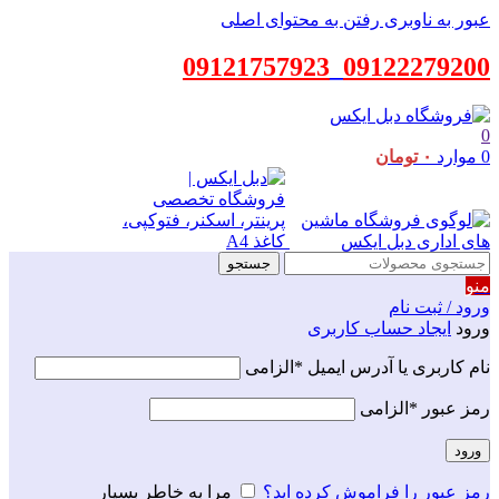
عبور به ناوبری
رفتن به محتوای اصلی
09121757923
_
09122279200
0
0
موارد
۰
تومان
جستجو
منو
ورود / ثبت نام
ورود
ایجاد حساب کاربری
نام کاربری یا آدرس ایمیل
*
الزامی
رمز عبور
*
الزامی
ورود
رمز عبور را فراموش کرده اید؟
مرا به خاطر بسپار