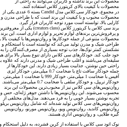
محصولات این برند نداشته و کاربران می‌توانند به راحتی از
محصولات با کیفیت بالای کریتورز کلاس استفاده کنند.
در مجموع، خودکار سی.کلاس مدل Candid بسته 6 عددی یکی از
محصولات محبوب و با کیفیت این برند است که با طراحی مدرن و
کارایی بالا، توانسته است مورد توجه کاربران قرار گیرد.
برند سی کلاس یا کریتورز کلاس (creators class) یکی از معروفتر
و پرفروش‌ترین برندهای لوازم تحریر و لوازم اداری است. این برند
محصولات متنوعی از جمله خودکارها و روان‌نویس‌ها با کیفیت بالا و
طراحی شیک و مدرن تولید می‌کند که توانسته است با استحکام و
نشکستن کمتر نوک‌ها، جذب توجه بسیاری از مصرف‌کنندگان را به
خود جلب کند. خودکارهای سی کلاس دارای تنوع بسیار بالا برای هر
سلیقه‌ای می‌باشند و اغلب طراحی شیک و مدرنی دارند که علاوه بر
راحتی حین نوشتن، جذابیت بسیار زیادی دارند. این خودکارها از
جمله خودکار سافت تاچ با ضخامت 0.7 میلی‌متر، خودکار ایزی
آفیس با ضخامت 1 میلی‌متر، خودکار 999 با ضخامت 1 میلی‌متر،
خودکار تریپل، و خودکار سلفی با ضخامت 0.7 میلی‌متر می‌باشند.
روان‌نویس‌های سی کلاس نیز از محبوب‌ترین محصولات این برند
محسوب می‌شوند. این روان‌نویس‌ها با داشتن جوهر ژله‌ای، حس و
تجربه نوشتن بسیار خوبی را به فرد می‌دهند. مدل‌های مختلفی از
روان‌نویس‌های سی کلاس تولید شده‌اند که شامل روان‌نویس بریلو،
روان‌نویس کاندید، روان‌نویس ویو، روان‌نویس مورنو، روان‌نویس
گیره طلایی، و روان‌نویس اداری هستند.
نوک اتود سی کلاس با استفاده از کربن فشرده، به دلیل استحکام و