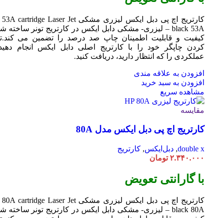
کارتریج اچ پی دبل ایکس لیزری مشکی HP 53A
Jet
cartridge Laser
black 53A – لیزری- مشکی دابل ایکس در کارتریج تونر ساخته ش
کیفیت و قابلیت اطمینان چاپ صد درصد را تضمین می کند.تا
کردن چاپگر خود را با کارتریج اصلی دابل ایکس انجام دهید 
عملکردی را که انتظار دارید، دریافت کنید.
افزودن به علاقه مندی
افزودن به سبد خرید
مشاهده سریع
مقایسه
کارتریج اچ پی دبل ایکس مدل 80A
double x
,
دبل‌ایکس
,
کارتریج
۲.۳۴۰.۰۰۰
تومان
با گارانتی تعویض
کارتریج اچ پی دبل ایکس لیزری مشکی HP 80A
Jet
cartridge Laser
black 80A – لیزری- مشکی دابل ایکس در کارتریج تونر ساخته ش