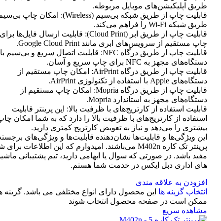
طریق اپلیکیشن‌های موبایل مربوطه.
قابلیت چاپ از طریق شبکه بی‌سیم (Wireless): امکان چاپ ب
طریق شبکه Wi-Fi را فراهم می‌کند.
قابلیت چاپ از طریق ابر (Cloud Print): قابلیت ارسال فایل‌ها برای
چاپ مستقیم از سرویس‌های ابری مانند Google Cloud Print.
قابلیت چاپ از طریق درگاه NFC: قابلیت اتصال سریع و بی‌سیم با
دستگاه‌های مجهز به NFC برای چاپ سریع و آسان.
قابلیت چاپ از طریق درگاه AirPrint: امکان چاپ مستقیم از
دستگاه‌های Apple با استفاده از تکنولوژی AirPrint.
قابلیت چاپ از طریق درگاه Mopria: امکان چاپ مستقیم از
دستگاه‌های مجهز به استاندارد Mopria.
قابلیت استفاده از کارتریج‌های با ظرفیت بالا: این پرینتر قابلیت
استفاده از کارتریج‌های با ظرفیت بالا را دارد که به شما امکان چاپ
بیشتری را می‌دهد و نیاز به تعویض کارتریج کمتری دارید.
این ویژگی‌ها و قابلیت‌ها نشان‌دهنده قابلیت‌ها و ویژگی‌های برجسته
پرینتر تک کاره M402n می‌باشند. امیدوارم که این اطلاعات برای 
مفید باشد. در صورتی که سوال یا ابهامی دارید، تیم پشتیبانی ماشی
های اداری دبل ایکس در خدمت شما هستم.
افزودن به علاقه مندی
انتخاب گزینه ها
این محصول دارای انواع مختلفی می باشد. گزینه ه
ممکن است در صفحه محصول انتخاب شوند
مشاهده سریع