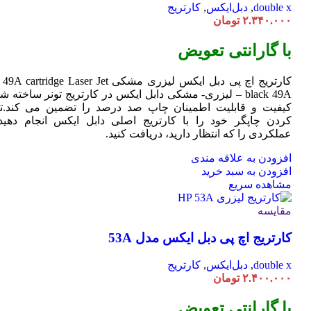
double x
,
دبل‌ایکس
,
کارتریج
۲.۳۴۰.۰۰۰
تومان
با گارانتی تعویض
کارتریج اچ پی دبل ایکس لیزری مشکی HP 49A
Jet
cartridge Laser
black 49A – لیزری- مشکی دابل ایکس در کارتریج تونر ساخته ش
کیفیت و قابلیت اطمینان چاپ صد درصد را تضمین می کند.تا
کردن چاپگر خود را با کارتریج اصلی دابل ایکس انجام دهید 
عملکردی را که انتظار دارید، دریافت کنید.
افزودن به علاقه مندی
افزودن به سبد خرید
مشاهده سریع
مقایسه
کارتریج اچ پی دبل ایکس مدل 53A
double x
,
دبل‌ایکس
,
کارتریج
۲.۴۰۰.۰۰۰
تومان
با گارانتی تعویض