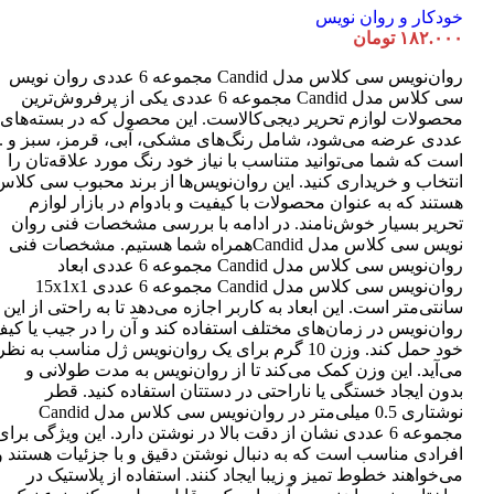
خودکار و روان نویس
۱۸۲.۰۰۰
تومان
روان‌نویس سی کلاس مدل Candid مجموعه 6 عددی روان نویس
سی کلاس مدل Candid مجموعه 6 عددی یکی از پرفروش‌ترین
عددی عرضه می‌شود، شامل رنگ‌های مشکی، آبی، قرمز، سبز و ..
است که شما می‌توانید متناسب با نیاز خود رنگ مورد علاقه‌تان را
انتخاب و خریداری کنید. این روان‌نویس‌ها از برند محبوب سی کلاس
هستند که به عنوان محصولات با کیفیت و بادوام در بازار لوازم
تحریر بسیار خوش‌نامند. در ادامه با بررسی مشخصات فنی روان
نویس سی کلاس مدل Candidهمراه شما هستیم. مشخصات فنی
روان‌نویس سی کلاس مدل Candid مجموعه 6 عددی ابعاد
روان‌نویس سی کلاس مدل Candid مجموعه 6 عددی 15x1x1
سانتی‌متر است. این ابعاد به کاربر اجازه می‌دهد تا به راحتی از این
روان‌نویس در زمان‌های مختلف استفاده کند و آن را در جیب یا کی
خود حمل کند. وزن 10 گرم برای یک روان‌نویس ژل مناسب به نظر
می‌آید. این وزن کمک می‌کند تا از روان‌نویس به مدت طولانی و
بدون ایجاد خستگی یا ناراحتی در دستتان استفاده کنید. قطر
نوشتاری 0.5 میلی‌متر در روان‌نویس سی کلاس مدل Candid
مجموعه 6 عددی نشان از دقت بالا در نوشتن دارد. این ویژگی برای
افرادی مناسب است که به دنبال نوشتن دقیق و با جزئیات هستند و
می‌خواهند خطوط تمیز و زیبا ایجاد کنند. استفاده از پلاستیک در