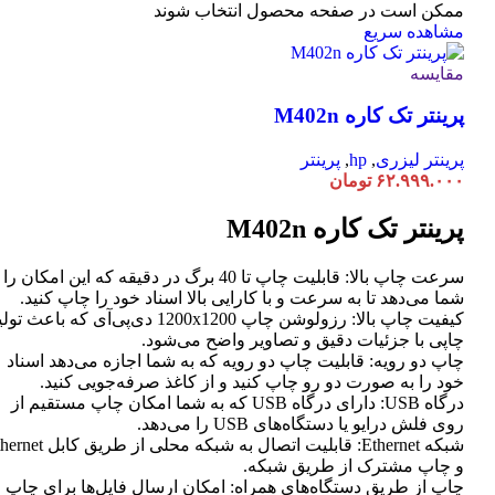
ممکن است در صفحه محصول انتخاب شوند
مشاهده سریع
مقایسه
پرینتر تک کاره M402n
پرینتر لیزری
,
hp
,
پرینتر
۶۲.۹۹۹.۰۰۰
تومان
پرینتر تک کاره M402n
سرعت چاپ بالا: قابلیت چاپ تا 40 برگ در دقیقه که این امکان ر
شما می‌دهد تا به سرعت و با کارایی بالا اسناد خود را چاپ کنید.
کیفیت چاپ بالا: رزولوشن چاپ 1200x1200 دی‌پی‌آی که باعث تو
چاپی با جزئیات دقیق و تصاویر واضح می‌شود.
چاپ دو رویه: قابلیت چاپ دو رویه که به شما اجازه می‌دهد اسناد
خود را به صورت دو رو چاپ کنید و از کاغذ صرفه‌جویی کنید.
درگاه USB: دارای درگاه USB که به شما امکان چاپ مستقیم از
روی فلش درایو یا دستگاه‌های USB را می‌دهد.
شبکه Ethernet: قابلیت اتصال به شبکه محلی از طر
و چاپ مشترک از طریق شبکه.
چاپ از طریق دستگاه‌های همراه: امکان ارسال فایل‌ها برای چاپ ا