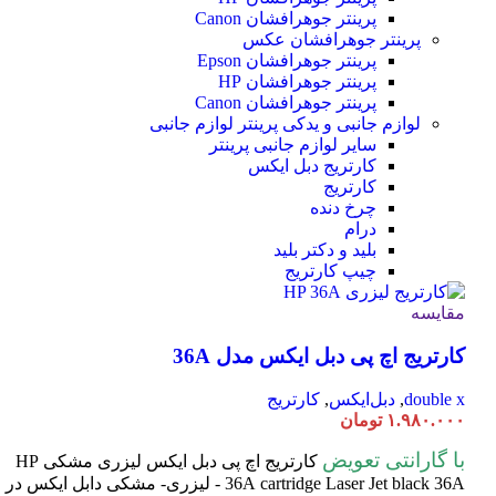
پرینتر جوهرافشان Canon
پرینتر جوهرافشان عکس
پرینتر جوهرافشان Epson
پرینتر جوهرافشان HP
پرینتر جوهرافشان Canon
لوازم جانبی و یدکی پرینتر
لوازم جانبی
سایر لوازم جانبی پرینتر
کارتریج دبل ایکس
کارتریج
چرخ دنده
درام
بلید و دکتر بلید
چیپ کارتریج
مقایسه
کارتریج اچ پی دبل ایکس مدل 36A
double x
,
دبل‌ایکس
,
کارتریج
۱.۹۸۰.۰۰۰
تومان
با گارانتی تعویض
کارتریج اچ پی دبل ایکس لیزری مشکی HP
cartridge Laser
36A
Jet black 36A - لیزری- مشکی دابل ایکس در