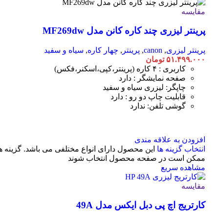
مقایسه
پرینتر لیزری چند کاره کانن مدل MF269dw
پرینتر لیزری
,
canon
,
پرینتر
,
چهار کاره
,
سیاه و سفید
۵۱.۴۹۹.۰۰۰
تومان
کاربری : ۴ کاره (پرینتر،کپی،اسکنر،فکس)
صفحه نمایشگر : دارد
چاپگر: لیزری سیاه و سفید
قابلیت چاپ دو رو : دارد
گوشی تلفن: ندارد
افزودن به علاقه مندی
انتخاب گزینه ها
این محصول دارای انواع مختلفی می باشد. گزینه ه
ممکن است در صفحه محصول انتخاب شوند
مشاهده سریع
مقایسه
کارتریج اچ پی دبل ایکس مدل 49A