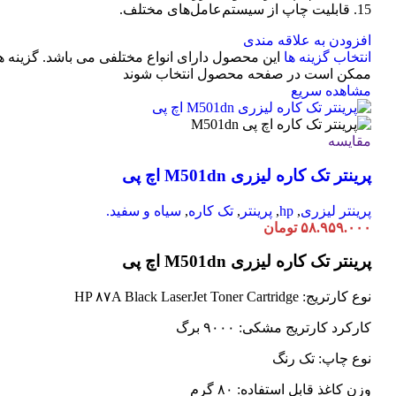
15. قابلیت چاپ از سیستم‌عامل‌های مختلف.
افزودن به علاقه مندی
انتخاب گزینه ها
این محصول دارای انواع مختلفی می باشد. گزینه ه
ممکن است در صفحه محصول انتخاب شوند
مشاهده سریع
مقایسه
پرینتر تک کاره لیزری M501dn اچ پی
پرینتر لیزری
,
hp
,
پرینتر
,
تک کاره
,
سیاه و سفید.
۵۸.۹۵۹.۰۰۰
تومان
پرینتر تک کاره لیزری M501dn اچ پی
نوع کارتریج: HP ۸۷A Black LaserJet Toner Cartridge
کارکرد کارتریج مشکی: ۹۰۰۰ برگ
نوع چاپ: تک رنگ
وزن کاغذ قابل استفاده: ۸۰ گرم