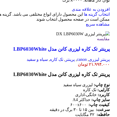
توان کار ماهانه: ۸۰۰۰۰ برگ
افزودن به علاقه مندی
انتخاب گزینه ها
این محصول دارای انواع مختلفی می باشد. گزینه ه
ممکن است در صفحه محصول انتخاب شوند
مشاهده سریع
مقایسه
پرینتر تک کاره لیزری کانن مدل LBP6030White
پرینتر لیزری
,
canon
,
پرینتر
,
تک کاره
,
سیاه و سفید
۲۱.۹۹۴.۰۰۰
تومان
پرینتر تک کاره لیزری کانن مدل LBP6030White
نوع چاپ:
لیزری سیاه سفید
کارایی:
تک کاره
کاربرد:
خانگی-اداری
سایز چاپ:
حداکثر A4
کیفیت چاپ:
۶۰۰x۶۰۰
سرعت:
بین ۱۵ تا ۳۰ برگ در دقیقه
حافظه:
۳۲ مگابایت