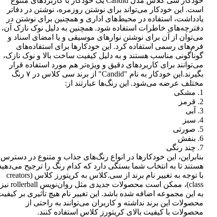
خودکار سی کلاس مدل Candid یک خودکار با کاربردهای متنوع
است. این خودکار می‌تواند برای نوشتن روزمره، نوشتن در دفاتر
یادداشت، استفاده در محیط‌های اداری و همچنین برای نوشتن در
دفترچه‌های خاطرات استفاده شود. همچنین به دلیل نوک نازک آن،
می‌توان از آن برای نوشتن نوارهای موسیقی و یا امضای اسناد و
فرم‌های رسمی استفاده کرد. این خودکارها برای استفاده‌های
گوناگونی مناسب هستند و به دلیل کیفیت ساخت بالا و نوک نازک،
می‌توانند برای کاربردهای دقیق و ویژه‌تر هم مورد استفاده قرار
بگیرند.این خودکار به نام "Candid" از برند سی کلاس در ۷ رنگ
مختلف عرضه می‌شود. این رنگ‌ها عبارتند از:
1. مشکی
2. قرمز
3. آبی
4. سبز
5. صورتی
6. بنفش
7. چند رنگی
بنابراین، این خودکارها در انواع رنگ‌های جذاب و متنوع در دسترس
هستند تا به انتخاب شما بستگی دارد که کدام رنگ را ترجیح می‌دهید
با توجه به تغییر نام برند از سی.کلاس به کریتورز کلاس (creators
class)، ممکن است محصولات جدیدی مثل روان‌نویس rollerball نیز
به این مجموعه اضافه شده باشد. این تغییر نام هیچ تأثیری بر کیفی
محصولات این برند نداشته و کاربران می‌توانند به راحتی از
محصولات با کیفیت بالای کریتورز کلاس استفاده کنند.