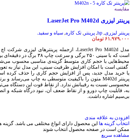
مقایسه
پرینتر لیزری LaserJet Pro M402d
پرینتر لیزری
,
hp
,
پرینتر
,
تک کاره
,
سیاه و سفید.
۶۱.۹۷۹.۰۰۰
تومان
مدل LaserJet Pro M402d، ازجمله پرینترهای لیزری شرکت ا
است که با سینی ۲۵۰ برگی و سرعت چاپ ۳۸ برگ در دقیقه
محیط‌هایی با حجم کاری متوسط گزینه‌ی مناسبی محسوب می‌شو
گفتنی است با امکان افزایش ظرفیت سینی، این مدل نیاز به تعو
یا خرید مدل جدید، پس از افزایش حجم کاری را حذف کرده اس
پرینتر M402d متون را باکیفیت متوسطی به چاپ می‌رساند و بر
محسوسی نسبت به رقیبانش ندارد. از نقاط قوت این دستگاه می‌تو
به، قابلیت چاپ دورو و از نقاط ضعف آن، نبود درگاه شبکه و اتص
بی‌سیم اشاره داشت.
افزودن به علاقه مندی
انتخاب گزینه ها
این محصول دارای انواع مختلفی می باشد. گزینه ه
ممکن است در صفحه محصول انتخاب شوند
مشاهده سریع