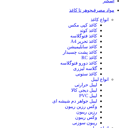
اسکنر
مواد مصرفی
جوهر تا کاغذ
انواع کاغذ
کاغذ کپی مکس
کاغذ کوتد
کاغذ فتوگلاسه
کاغذ تحریر A4
کاغذ سابلیمیشن
کاغذ پشت چسبدار
کاغذ RC
کاغذ دورو فتوگلاسه
گلاسه لیزری
کاغذ ستونی
انواع لیبل
لیبل حرارتی
لیبل دیجی کالا
لیبل PVC
لیبل جواهر دم شیشه ای
وکس رزین ریبون
رزین ریبون
وکس ریبون
ریبون سوزنی