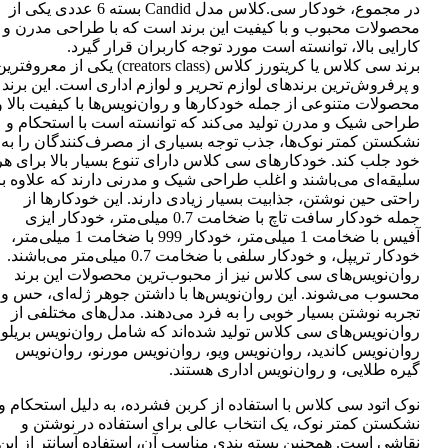
در مجموع، خودکار سی.کلاس مدل Candid بسته 6 عددی یکی از
محصولات محبوب و با کیفیت این برند است که با طراحی مدرن و
کارایی بالا، توانسته است مورد توجه کاربران قرار گیرد.
برند سی کلاس یا کریتورز کلاس (creators class) یکی از معروفتر
و پرفروش‌ترین برندهای لوازم تحریر و لوازم اداری است. این برند
محصولات متنوعی از جمله خودکارها و روان‌نویس‌ها با کیفیت بالا و
طراحی شیک و مدرن تولید می‌کند که توانسته است با استحکام و
نشکستن کمتر نوک‌ها، جذب توجه بسیاری از مصرف‌کنندگان را به
خود جلب کند. خودکارهای سی کلاس دارای تنوع بسیار بالا برای هر
سلیقه‌ای می‌باشند و اغلب طراحی شیک و مدرنی دارند که علاوه بر
راحتی حین نوشتن، جذابیت بسیار زیادی دارند. این خودکارها از
جمله خودکار سافت تاچ با ضخامت 0.7 میلی‌متر، خودکار ایزی
آفیس با ضخامت 1 میلی‌متر، خودکار 999 با ضخامت 1 میلی‌متر،
خودکار تریپل، و خودکار سلفی با ضخامت 0.7 میلی‌متر می‌باشند.
روان‌نویس‌های سی کلاس نیز از محبوب‌ترین محصولات این برند
محسوب می‌شوند. این روان‌نویس‌ها با داشتن جوهر ژله‌ای، حس و
تجربه نوشتن بسیار خوبی را به فرد می‌دهند. مدل‌های مختلفی از
روان‌نویس‌های سی کلاس تولید شده‌اند که شامل روان‌نویس بریلو،
روان‌نویس کاندید، روان‌نویس ویو، روان‌نویس مورنو، روان‌نویس
گیره طلایی، و روان‌نویس اداری هستند.
نوک اتود سی کلاس با استفاده از کربن فشرده، به دلیل استحکام و
نشکستن کمتر نوک، یک انتخاب عالی برای استفاده در نوشتن و
نقاشی است. همچنین بسته بندی مناسب آن، استفاده آسانتر از این