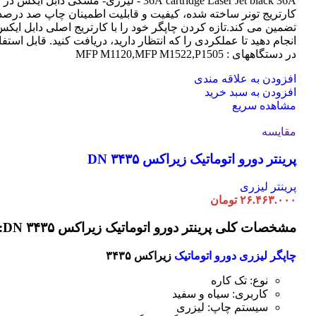
cartridge Laser
36A
Jet black 36A - لیزری- مشکی دابل ایکس در
کارتریج تونر ساخته شده، کیفیت و قابلیت اطمینان چاپ صد درصد 
تضمین می کند.تازه کردن چاپگر خود را با کارتریج اصلی دابل ایک
انجام دهید تا عملکردی را که انتظار دارید، دریافت کنید. قابل استفا
در دستگاههای : MFP M1120,MFP M1522,P1505
افزودن به علاقه مندی
افزودن به سبد خرید
مشاهده سریع
مقایسه
پرینتر دورو اتوماتیک زیراکس DN ۳۴۳۵
پرینتر لیزری
۲۶.۴۶۳.۰۰۰
تومان
مشخصات کلی پرینتر دورو اتوماتیک زیراکس DN ۳۴۳۵:
چاپگر لیزری دورو اتوماتیک
زیراکس ۳۴۳۵
نوع: تک کاره
کاربری: سیاه و سفید
سیستم چاپ: لیزری