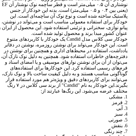
نوشتاری آن ۰.۵ میلی‌متر است و قطر ساچمه نوک نوشتار آن EF
(یعنی بین ۰.۴ و ۰.۵ میلی‌متر) است. بدنه این خودکار از جنس
پلاستیک ساخته شده است و نوع نوک آن ساچمه‌ای است. این
خودکار برای استفاده معمولی مناسب است و می‌تواند در نوشتن،
پیانو نوازی، سخنرانی و تزئینی استفاده شود. این محصول از ایران ب
عنوان کشور مبدا برند و محصول تولید شده است.
خودکار سی کلاس مدل Candid یک خودکار با کاربردهای متنوع
است. این خودکار می‌تواند برای نوشتن روزمره، نوشتن در دفاتر
یادداشت، استفاده در محیط‌های اداری و همچنین برای نوشتن در
دفترچه‌های خاطرات استفاده شود. همچنین به دلیل نوک نازک آن،
می‌توان از آن برای نوشتن نوارهای موسیقی و یا امضای اسناد و
فرم‌های رسمی استفاده کرد. این خودکارها برای استفاده‌های
گوناگونی مناسب هستند و به دلیل کیفیت ساخت بالا و نوک نازک،
می‌توانند برای کاربردهای دقیق و ویژه‌تر هم مورد استفاده قرار
بگیرند.این خودکار به نام "Candid" از برند سی کلاس در ۷ رنگ
مختلف عرضه می‌شود. این رنگ‌ها عبارتند از:
1. مشکی
2. قرمز
3. آبی
4. سبز
5. صورتی
6. بنفش
7. چند رنگی