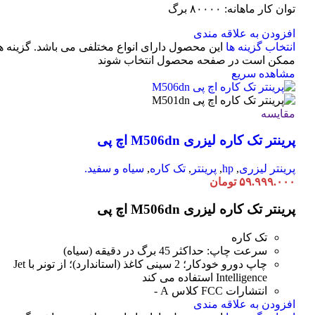
توان کار ماهانه: ۸۰۰۰۰ برگ
افزودن به علاقه مندی
انتخاب گزینه ها
این محصول دارای انواع مختلفی می باشد. گزینه ه
ممکن است در صفحه محصول انتخاب شوند
مشاهده سریع
مقایسه
پرینتر تک کاره لیزری M506dn اچ پی
پرینتر لیزری
,
hp
,
پرینتر
,
تک کاره
,
سیاه و سفید.
۵۹.۹۹۹.۰۰۰
تومان
پرینتر تک کاره لیزری M506dn اچ پی
تک کاره
سرعت چاپ: حداکثر 45 برگ در دقیقه (سیاه)
چاپ دورو خودکار؛ 2 سینی کاغذ (استاندارد)؛ از تونر با Jet
Intelligence استفاده می کند
انتشارات FCC کلاس A -
افزودن به علاقه مندی