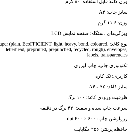
وزن کاغذ قابل استفاده: ۸۰ گرم
سایز چاپ: A۴
وزن: ۱۱.۶ گرم
ویژگی‌های دستگاه: صفحه نمایش LCD
نوع کاغذ: Paper (plain, EcoFFICIENT, light, heavy, bond, coloured
letterhead, preprinted, prepunched, recycled, rough), envelopes,
labels, transparencies
تکنولوژی چاپ: چاپ لیزری
کاربری: تک کاره
سایز کاغذ: A۴ - A۵
ظرفیت ورودی کاغذ: ۱۰۰ برگ
سرعت چاپ سیاه و سفید: ۴۳ برگ در دقیقه
رزولوشن چاپ: ۶۰۰ × ۶۰۰ dpi
حافظه پرینتر: ۲۵۶ مگابایت