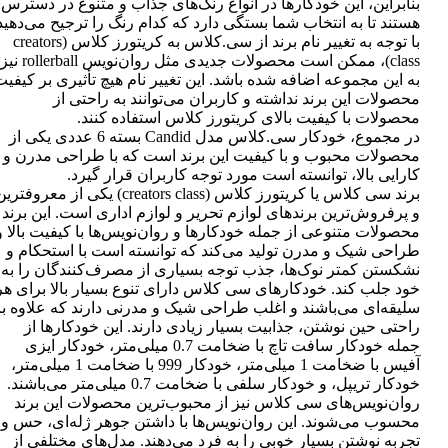
بنابراین، این خودکارها در انواع رنگ‌های جذاب و متنوع در دسترس
هستند تا به انتخاب شما بستگی دارد که کدام رنگ را ترجیح می‌دهید
با توجه به تغییر نام برند از سی.کلاس به کریتورز کلاس (creators
class)، ممکن است محصولات جدیدی مثل روان‌نویس rollerball نیز
به این مجموعه اضافه شده باشد. این تغییر نام هیچ تأثیری بر کیفی
محصولات این برند نداشته و کاربران می‌توانند به راحتی از
محصولات با کیفیت بالای کریتورز کلاس استفاده کنند.
در مجموع، خودکار سی.کلاس مدل Candid بسته 6 عددی یکی از
محصولات محبوب و با کیفیت این برند است که با طراحی مدرن و
کارایی بالا، توانسته است مورد توجه کاربران قرار گیرد.
برند سی کلاس یا کریتورز کلاس (creators class) یکی از معروفتر
و پرفروش‌ترین برندهای لوازم تحریر و لوازم اداری است. این برند
محصولات متنوعی از جمله خودکارها و روان‌نویس‌ها با کیفیت بالا و
طراحی شیک و مدرن تولید می‌کند که توانسته است با استحکام و
نشکستن کمتر نوک‌ها، جذب توجه بسیاری از مصرف‌کنندگان را به
خود جلب کند. خودکارهای سی کلاس دارای تنوع بسیار بالا برای هر
سلیقه‌ای می‌باشند و اغلب طراحی شیک و مدرنی دارند که علاوه بر
راحتی حین نوشتن، جذابیت بسیار زیادی دارند. این خودکارها از
جمله خودکار سافت تاچ با ضخامت 0.7 میلی‌متر، خودکار ایزی
آفیس با ضخامت 1 میلی‌متر، خودکار 999 با ضخامت 1 میلی‌متر،
خودکار تریپل، و خودکار سلفی با ضخامت 0.7 میلی‌متر می‌باشند.
روان‌نویس‌های سی کلاس نیز از محبوب‌ترین محصولات این برند
محسوب می‌شوند. این روان‌نویس‌ها با داشتن جوهر ژله‌ای، حس و
تجربه نوشتن بسیار خوبی را به فرد می‌دهند. مدل‌های مختلفی از