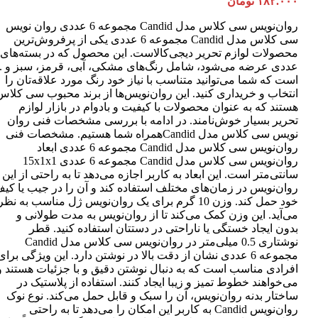
۱۸۲.۰۰۰
تومان
روان‌نویس سی کلاس مدل Candid مجموعه 6 عددی روان نویس
سی کلاس مدل Candid مجموعه 6 عددی یکی از پرفروش‌ترین
عددی عرضه می‌شود، شامل رنگ‌های مشکی، آبی، قرمز، سبز و ..
است که شما می‌توانید متناسب با نیاز خود رنگ مورد علاقه‌تان را
انتخاب و خریداری کنید. این روان‌نویس‌ها از برند محبوب سی کلاس
هستند که به عنوان محصولات با کیفیت و بادوام در بازار لوازم
تحریر بسیار خوش‌نامند. در ادامه با بررسی مشخصات فنی روان
نویس سی کلاس مدل Candidهمراه شما هستیم. مشخصات فنی
روان‌نویس سی کلاس مدل Candid مجموعه 6 عددی ابعاد
روان‌نویس سی کلاس مدل Candid مجموعه 6 عددی 15x1x1
سانتی‌متر است. این ابعاد به کاربر اجازه می‌دهد تا به راحتی از این
روان‌نویس در زمان‌های مختلف استفاده کند و آن را در جیب یا کی
خود حمل کند. وزن 10 گرم برای یک روان‌نویس ژل مناسب به نظر
می‌آید. این وزن کمک می‌کند تا از روان‌نویس به مدت طولانی و
بدون ایجاد خستگی یا ناراحتی در دستتان استفاده کنید. قطر
نوشتاری 0.5 میلی‌متر در روان‌نویس سی کلاس مدل Candid
مجموعه 6 عددی نشان از دقت بالا در نوشتن دارد. این ویژگی برای
افرادی مناسب است که به دنبال نوشتن دقیق و با جزئیات هستند و
می‌خواهند خطوط تمیز و زیبا ایجاد کنند. استفاده از پلاستیک در
ساختار بدنه روان‌نویس، آن را سبک و قابل حمل می‌کند. نوع نوک
روان‌نویس Candid به کاربر این امکان را می‌دهد تا به راحتی