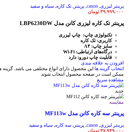
پرینتر لیزری
,
canon
,
پرینتر
,
تک کاره
,
سیاه و سفید
۳۹.۹۹۹.۰۰۰
تومان
پرینتر تک کاره لیزری کانن مدل LBP6230DW
تکنولوژی چاپ: چاپ لیزری
کاربری: تک کاره
سایز چاپ: A۴
درگاه‌های ارتباطی:
Fi
-
Wi
قابلیت چاپ دورو: دارد
افزودن به علاقه مندی
انتخاب گزینه ها
این محصول دارای انواع مختلفی می باشد. گزینه ه
ممکن است در صفحه محصول انتخاب شوند
مشاهده سریع
جدید
مقایسه
پرینتر سه کاره کانن مدل MF113w
پرینتر لیزری
,
canon
,
پرینتر
,
سه کاره
,
سیاه و سفید
۳۷.۹۴۹.۰۰۰
تومان