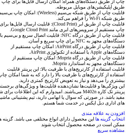
چاپ از طریق دستگاه‌های همراه: امکان ارسال فایل‌ها برای چاپ ا
طریق اپلیکیشن‌های موبایل مربوطه.
قابلیت چاپ از طریق شبکه بی‌سیم (Wireless): امکان چاپ ب
طریق شبکه Wi-Fi را فراهم می‌کند.
قابلیت چاپ از طریق ابر (Cloud Print): قابلیت ارسال فایل‌ها برای
چاپ مستقیم از سرویس‌های ابری مانند Google Cloud Print.
قابلیت چاپ از طریق درگاه NFC: قابلیت اتصال سریع و بی‌سیم با
دستگاه‌های مجهز به NFC برای چاپ سریع و آسان.
قابلیت چاپ از طریق درگاه AirPrint: امکان چاپ مستقیم از
دستگاه‌های Apple با استفاده از تکنولوژی AirPrint.
قابلیت چاپ از طریق درگاه Mopria: امکان چاپ مستقیم از
دستگاه‌های مجهز به استاندارد Mopria.
قابلیت استفاده از کارتریج‌های با ظرفیت بالا: این پرینتر قابلیت
استفاده از کارتریج‌های با ظرفیت بالا را دارد که به شما امکان چاپ
بیشتری را می‌دهد و نیاز به تعویض کارتریج کمتری دارید.
این ویژگی‌ها و قابلیت‌ها نشان‌دهنده قابلیت‌ها و ویژگی‌های برجسته
پرینتر تک کاره M402n می‌باشند. امیدوارم که این اطلاعات برای 
مفید باشد. در صورتی که سوال یا ابهامی دارید، تیم پشتیبانی ماشی
های اداری دبل ایکس در خدمت شما هستم.
افزودن به علاقه مندی
انتخاب گزینه ها
این محصول دارای انواع مختلفی می باشد. گزینه ه
ممکن است در صفحه محصول انتخاب شوند
مشاهده سریع