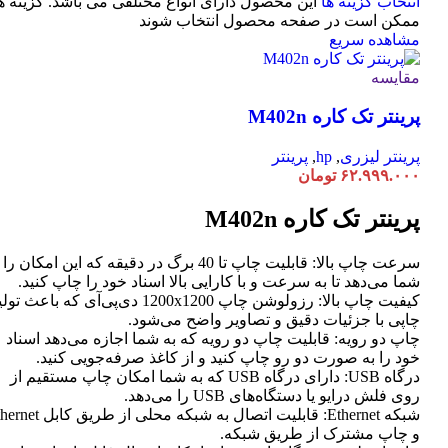
انتخاب گزینه ها
این محصول دارای انواع مختلفی می باشد. گزینه ه
ممکن است در صفحه محصول انتخاب شوند
مشاهده سریع
مقایسه
پرینتر تک کاره M402n
پرینتر لیزری
,
hp
,
پرینتر
۶۲.۹۹۹.۰۰۰
تومان
پرینتر تک کاره M402n
سرعت چاپ بالا: قابلیت چاپ تا 40 برگ در دقیقه که این امکان ر
شما می‌دهد تا به سرعت و با کارایی بالا اسناد خود را چاپ کنید.
کیفیت چاپ بالا: رزولوشن چاپ 1200x1200 دی‌پی‌آی که باعث تو
چاپی با جزئیات دقیق و تصاویر واضح می‌شود.
چاپ دو رویه: قابلیت چاپ دو رویه که به شما اجازه می‌دهد اسناد
خود را به صورت دو رو چاپ کنید و از کاغذ صرفه‌جویی کنید.
درگاه USB: دارای درگاه USB که به شما امکان چاپ مستقیم از
روی فلش درایو یا دستگاه‌های USB را می‌دهد.
شبکه Ethernet: قابلیت اتصال به شبکه محلی از طر
و چاپ مشترک از طریق شبکه.