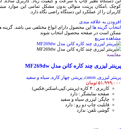
این دستگاه نظیر چاپ با سرعت و کیفیت زیاد, کاربری ساده, ابع
کوچک ,امکان پرینت متوالی بدون مشکل تمامی این موارد میتوا
کاربران را از عملکرد این دستگاه راضی نگاه دارد.
افزودن به علاقه مندی
انتخاب گزینه ها
این محصول دارای انواع مختلفی می باشد. گزینه ه
ممکن است در صفحه محصول انتخاب شوند
مشاهده سریع
مقایسه
پرینتر لیزری چند کاره کانن مدل MF269dw
پرینتر لیزری
,
canon
,
پرینتر
,
چهار کاره
,
سیاه و سفید
۵۱.۹۹۹.۰۰۰
تومان
کاربری : ۴ کاره (پرینتر،کپی،اسکنر،فکس)
صفحه نمایشگر : دارد
چاپگر: لیزری سیاه و سفید
قابلیت چاپ دو رو : دارد
گوشی تلفن: ندارد