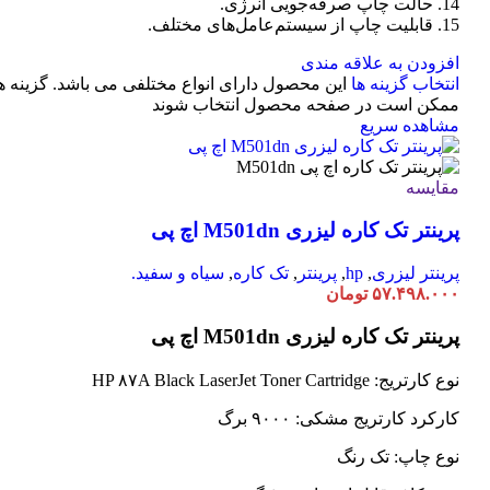
14. حالت چاپ صرفه‌جویی انرژی.
15. قابلیت چاپ از سیستم‌عامل‌های مختلف.
افزودن به علاقه مندی
انتخاب گزینه ها
این محصول دارای انواع مختلفی می باشد. گزینه ه
ممکن است در صفحه محصول انتخاب شوند
مشاهده سریع
مقایسه
پرینتر تک کاره لیزری M501dn اچ پی
پرینتر لیزری
,
hp
,
پرینتر
,
تک کاره
,
سیاه و سفید.
۵۷.۴۹۸.۰۰۰
تومان
پرینتر تک کاره لیزری M501dn اچ پی
نوع کارتریج: HP ۸۷A Black LaserJet Toner Cartridge
کارکرد کارتریج مشکی: ۹۰۰۰ برگ
نوع چاپ: تک رنگ