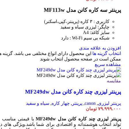
پرینتر سه کاره کانن مدل MF113w
کاربری : ۳ کاره (پرینتر،کپی،اسکنر)
چاپگر: لیزری سیاه و سفید
سایز کاغذ: A4
شبکه بی سیم Wi-Fi : دارد
افزودن به علاقه مندی
انتخاب گزینه ها
این محصول دارای انواع مختلفی می باشد. گزینه ه
ممکن است در صفحه محصول انتخاب شوند
مشاهده سریع
مقایسه
پرینتر لیزری چند کاره کانن مدل MF249dw
پرینتر لیزری
,
canon
,
پرینتر
,
چهار کاره
,
سیاه و سفید
۷۹.۹۹۹.۰۰۰
تومان
پرینتر لیزری چند کاره کانن مدل MF249dw
با قیمتی مناسب 
تواند انتخاب هوشمندانه و اقتصادی برای شما باشد.ویژگی های دی