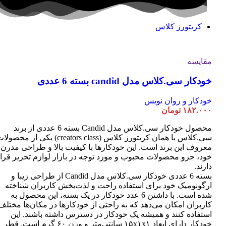
کریتورز کلاس
مقایسه
خودکار سی.کلاس مدل candid بسته 6 عددی
خودکار و روان نویس
۱۸۲.۰۰۰
تومان
محصول خودکار سی.کلاس مدل Candid بسته 6 عددی از برند
سی.کلاس یا همان کریتورز کلاس (creators class) یکی از محصو
معروف این برند است. این خودکارها با کیفیت بالا و طراحی مدرن
خود، جزو محصولات محبوب و مورد توجه در بازار لوازم تحریر قرا
دارند.
بسته 6 عددی خودکار سی.کلاس مدل Candid از طراحی زیبا و
ارگونومیک خود برای استفاده راحت و لذت‌بخش کاربران شناخته
شده است. با داشتن 6 عدد خودکار در یک بسته، این محصول به
کاربران امکان می‌دهد که به راحتی از خودکارها در مکان‌ها مختلف
استفاده کنند و همیشه یک خودکار در دسترس داشته باشند. این
خودکار دارای ابعاد ۱۵x۱x۱ سانتی‌متر و وزن ۶۰ گرم است. قطر