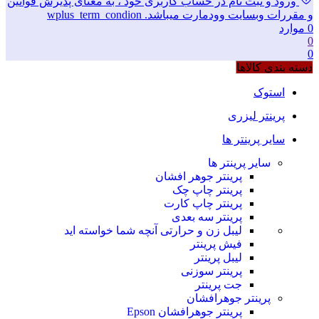
ورود و ثبت نام در حساب کاربری خود ، به معنای پذیرش قوانین
و مقررات وبسایت وودمارت میباشد. wplus_term_condion
0
موارد
0
0
دسته بندی کالاها
استوک
پرینتر لیزری
سایر پرینتر ها
سایر پرینتر ها
پرینتر جوهر افشان
پرینتر چاپ چک
پرینتر چاپ کارت
پرینتر سه بعدی
لیبل زن و حرارتی
آنچه شما خواسته اید
فیش پرینتر
لیبل پرینتر
پرینتر سوزنی
جت پرینتر
پرینتر جوهرافشان
پرینتر جوهرافشان Epson