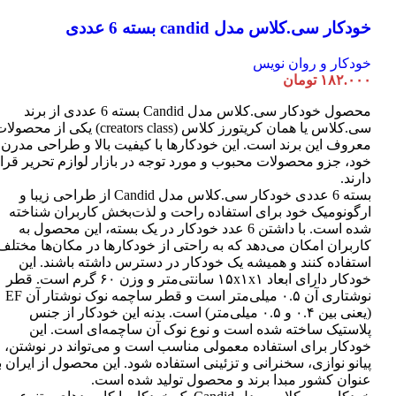
خودکار سی.کلاس مدل candid بسته 6 عددی
خودکار و روان نویس
۱۸۲.۰۰۰
تومان
محصول خودکار سی.کلاس مدل Candid بسته 6 عددی از برند
سی.کلاس یا همان کریتورز کلاس (creators class) یکی از محصو
معروف این برند است. این خودکارها با کیفیت بالا و طراحی مدرن
خود، جزو محصولات محبوب و مورد توجه در بازار لوازم تحریر قرا
دارند.
بسته 6 عددی خودکار سی.کلاس مدل Candid از طراحی زیبا و
ارگونومیک خود برای استفاده راحت و لذت‌بخش کاربران شناخته
شده است. با داشتن 6 عدد خودکار در یک بسته، این محصول به
کاربران امکان می‌دهد که به راحتی از خودکارها در مکان‌ها مختلف
استفاده کنند و همیشه یک خودکار در دسترس داشته باشند. این
خودکار دارای ابعاد ۱۵x۱x۱ سانتی‌متر و وزن ۶۰ گرم است. قطر
نوشتاری آن ۰.۵ میلی‌متر است و قطر ساچمه نوک نوشتار آن EF
(یعنی بین ۰.۴ و ۰.۵ میلی‌متر) است. بدنه این خودکار از جنس
پلاستیک ساخته شده است و نوع نوک آن ساچمه‌ای است. این
خودکار برای استفاده معمولی مناسب است و می‌تواند در نوشتن،
پیانو نوازی، سخنرانی و تزئینی استفاده شود. این محصول از ایران ب
عنوان کشور مبدا برند و محصول تولید شده است.