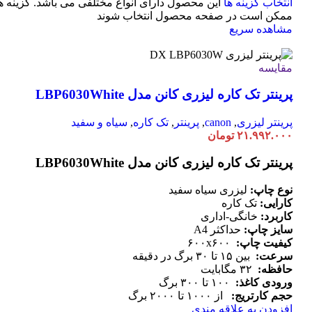
انتخاب گزینه ها
این محصول دارای انواع مختلفی می باشد. گزینه ه
ممکن است در صفحه محصول انتخاب شوند
مشاهده سریع
مقایسه
پرینتر تک کاره لیزری کانن مدل LBP6030White
پرینتر لیزری
,
canon
,
پرینتر
,
تک کاره
,
سیاه و سفید
۲۱.۹۹۲.۰۰۰
تومان
پرینتر تک کاره لیزری کانن مدل LBP6030White
نوع چاپ:
لیزری سیاه سفید
کارایی:
تک کاره
کاربرد:
خانگی-اداری
سایز چاپ:
حداکثر A4
کیفیت چاپ:
۶۰۰x۶۰۰
سرعت:
بین ۱۵ تا ۳۰ برگ در دقیقه
حافظه:
۳۲ مگابایت
ورودی کاغذ:
۱۰۰ تا ۳۰۰ برگ
حجم کارتریج:
از ۱۰۰۰ تا ۲۰۰۰ برگ
افزودن به علاقه مندی