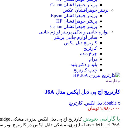
پرینتر جوهرافشان Canon
پرینتر جوهرافشان عکس
پرینتر جوهرافشان Epson
پرینتر جوهرافشان HP
پرینتر جوهرافشان Canon
لوازم جانبی و یدکی پرینتر
لوازم جانبی
سایر لوازم جانبی پرینتر
کارتریج دبل ایکس
کارتریج
چرخ دنده
درام
بلید و دکتر بلید
چیپ کارتریج
مقایسه
کارتریج اچ پی دبل ایکس مدل 36A
double x
,
دبل‌ایکس
,
کارتریج
۱.۹۸۰.۰۰۰
تومان
با گارانتی تعویض
کارتریج اچ پی دبل ایکس لیزری مشکی HP 36A
tridge
Laser
Jet black 36A - لیزری- مشکی دابل ایکس در کارتریج تون