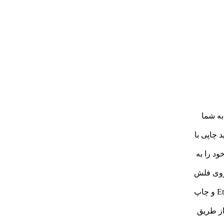
ان را به شما
 باعث تولید چاپی با
ود را به
یم از روی فلش
شبکه Ethernet: قابلیت اتصال به شبکه محلی از طریق کابل Ethernet و چاپ
از طریق