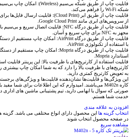
قابلیت چاپ از طریق شبکه بی‌سیم (Wireless): امک
شبکه Wi-Fi را فراهم می‌کند.
قابلیت چاپ از طریق ابر (Cloud Print): قابلیت ارسال
از سرویس‌های ابری مانند Google Cloud Print.
قابلیت چاپ از طریق درگاه NFC: قابلیت اتصال سریع و بی
مجهز به NFC برای چاپ سریع و آسان.
با استفاده از تکنولوژی AirPrint.
قابلیت چاپ از طریق درگاه Mopria: امکان چاپ مستقیم
استاندارد Mopria.
قابلیت استفاده از کارتریج‌های با ظرفیت بالا: این پرینتر قابلیت است
کارتریج‌های با ظرفیت بالا را دارد که به شما امکان چاپ بیشتری را 
به تعویض کارتریج کمتری دارید.
این ویژگی‌ها و قابلیت‌ها نشان‌دهنده قابلیت‌ها و ویژگی‌های برجسته
کاره M402n می‌باشند. امیدوارم که این اطلاعات برای شما مفید ب
صورتی که سوال یا ابهامی دارید، تیم پشتیبانی ماشین های اداری د
خدمت شما هستم.
افزودن به علاقه مندی
انتخاب گزینه ها
این محصول دارای انواع مختلفی می باشد. گزینه 
در صفحه محصول انتخاب شوند
مشاهده سریع
مقایسه