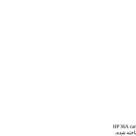
car
ر ساخته شده،