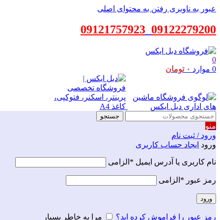
عبور به ناوبری
رفتن به محتوای اصلی
09121757923
_
09122279200
0
0
موارد
۰
تومان
جستجو
منو
ورود / ثبت نام
ورود
ایجاد حساب کاربری
نام کاربری یا آدرس ایمیل
*
الزامی
رمز عبور
*
الزامی
ورود
رمز عبور را فراموش کرده اید؟
مرا به خاطر بسپار