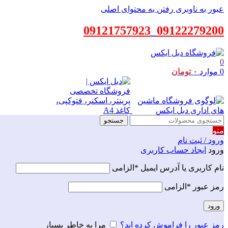
عبور به ناوبری
رفتن به محتوای اصلی
09121757923
_
09122279200
0
0
موارد
۰
تومان
جستجو
منو
ورود / ثبت نام
ورود
ایجاد حساب کاربری
نام کاربری یا آدرس ایمیل
*
الزامی
رمز عبور
*
الزامی
ورود
رمز عبور را فراموش کرده اید؟
مرا به خاطر بسپار