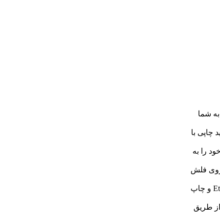
ان را به شما
 باعث تولید چاپی با
ود را به
یم از روی فلش
شبکه Ethernet: قابلیت اتصال به شبکه محلی از طریق کابل Ethernet و چاپ
از طریق