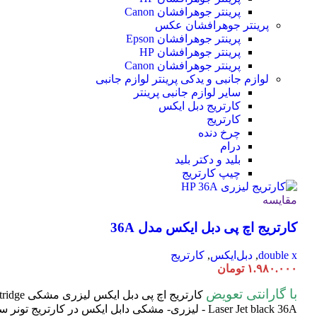
پرینتر جوهرافشان Canon
پرینتر جوهرافشان عکس
پرینتر جوهرافشان Epson
پرینتر جوهرافشان HP
پرینتر جوهرافشان Canon
لوازم جانبی و یدکی پرینتر
لوازم جانبی
سایر لوازم جانبی پرینتر
کارتریج دبل ایکس
کارتریج
چرخ دنده
درام
بلید و دکتر بلید
چیپ کارتریج
مقایسه
کارتریج اچ پی دبل ایکس مدل 36A
double x
,
دبل‌ایکس
,
کارتریج
۱.۹۸۰.۰۰۰
تومان
با گارانتی تعویض
کارتریج اچ پی دبل ایکس لیزری مشکی HP 36A
tridge
Laser
Jet black 36A - لیزری- مشکی دابل ایکس در کارتریج تون