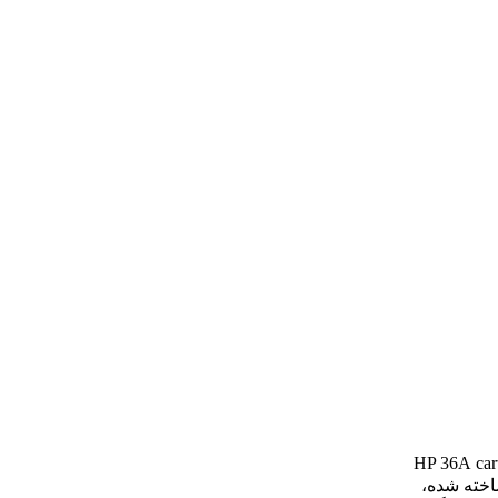
car
ر ساخته شده،