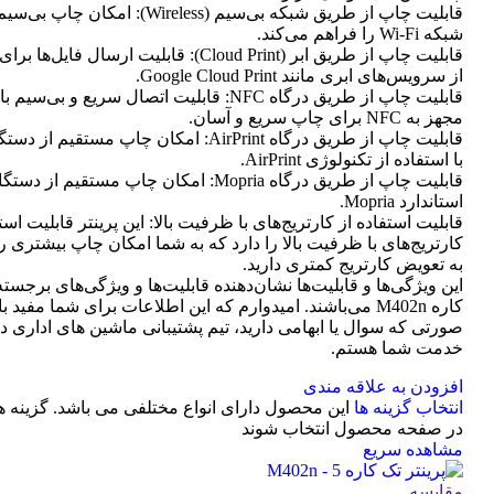
قابلیت چاپ از طریق شبکه بی‌سیم (Wireless): امک
شبکه Wi-Fi را فراهم می‌کند.
قابلیت چاپ از طریق ابر (Cloud Print): قابلیت ارسال
از سرویس‌های ابری مانند Google Cloud Print.
قابلیت چاپ از طریق درگاه NFC: قابلیت اتصال سریع و بی
مجهز به NFC برای چاپ سریع و آسان.
با استفاده از تکنولوژی AirPrint.
قابلیت چاپ از طریق درگاه Mopria: امکان چاپ مستقیم
استاندارد Mopria.
قابلیت استفاده از کارتریج‌های با ظرفیت بالا: این پرینتر قابلیت است
کارتریج‌های با ظرفیت بالا را دارد که به شما امکان چاپ بیشتری را 
به تعویض کارتریج کمتری دارید.
این ویژگی‌ها و قابلیت‌ها نشان‌دهنده قابلیت‌ها و ویژگی‌های برجسته
کاره M402n می‌باشند. امیدوارم که این اطلاعات برای شما مفید ب
صورتی که سوال یا ابهامی دارید، تیم پشتیبانی ماشین های اداری د
خدمت شما هستم.
افزودن به علاقه مندی
انتخاب گزینه ها
این محصول دارای انواع مختلفی می باشد. گزینه 
در صفحه محصول انتخاب شوند
مشاهده سریع
مقایسه