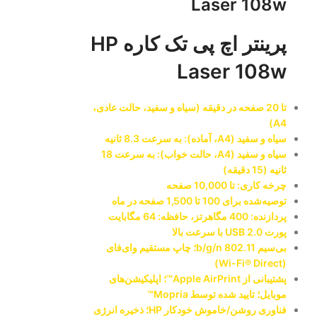
Laser 108w
پرینتر اچ پی تک کاره HP
Laser 108w
تا 20 صفحه در دقیقه (سیاه و سفید، حالت عادی،
A4)
سیاه و سفید (A4، آماده): به سرعت 8.3 ثانیه
سیاه و سفید (A4، حالت خواب): به سرعت 18
ثانیه (15 دقیقه)
چرخه کاری: تا 10,000 صفحه
توصیه‌شده برای 100 تا 1,500 صفحه در ماه
پردازنده: 400 مگاهرتز، حافظه: 64 مگابایت
پورت USB 2.0 با سرعت بالا
بی‌سیم 802.11 b/g/n؛ چاپ مستقیم وای‌فای
(Wi-Fi® Direct)
پشتیبانی از Apple AirPrint™؛ اپلیکیشن‌های
موبایل؛ تایید شده توسط Mopria™
فناوری روشن/خاموش خودکار HP؛ ذخیره انرژی