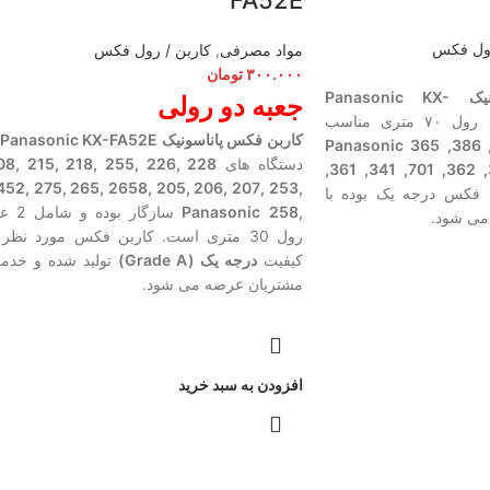
FA52E
رول فکس
مواد مصرفی
,
کاربن / رول فکس
۳۰۰.۰۰۰
تومان
کاربن فکس پاناسونیک Panasonic KX-
جعبه دو رولی
حاوی یک عدد رول ۷۰ متری مناسب
کاربن فکس پاناسونیک Panasonic KX-FA52E
Panasonic 365 ,386 ,
دستگاه های
 ,218 ,215 ,208
,361 ,341 ,701 ,362 
 ,205 ,2658 ,265 ,275 ,2452
فکس درجه یک بوده با
,258
Panasonic
سازگار بوده و 
ی شود.
رول 30 متری است. کاربن فکس مورد نظر 
کیفیت
درجه یک (Grade A)
تولید شده و خدم
مشتریان عرضه می شود.
افزودن به سبد خرید