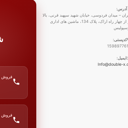
آدرس:
ران – میدان فردوسی، خیابان شهید سپهبد قرنی، بالا
تر از چهار راه اراک، پلاک 134، ماشین های اداری
سپولیس
ش
کدپستی:
15989776
ایمیل:
Info@double-x.
فروش
فروش