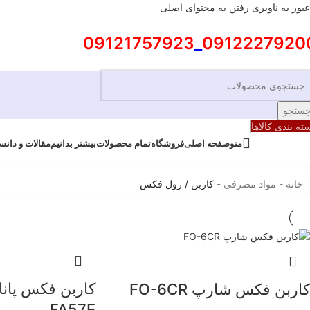
عبور به ناوبری
رفتن به محتوای اصلی
09121757923
_
0912227920
ستجو
ته بندی کالاها
منو
صفحه اصلی
فروشگاه
تمام محصولات
بیشتر بدانیم
مقالات و دانس
خانه
-
مواد مصرفی
-
کاربن / رول فکس
کاربن فکس شارپ FO-6CR
FA57E