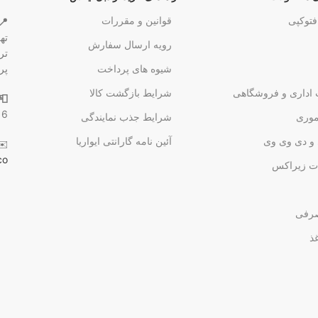
فتوکپی
قوانین و مقررات
📍
ته
رویه ارسال سفارش
شیوه های پرداخت
پر
 اداری و فروشگاهی
شرایط بازگشت کالا
📮
16
وری
شرایط جذب نمایندگی
و دی وی وی
آئین نامه گارانتی ایواریا
✉️
co
ت زیراکس
صرفی
غذ