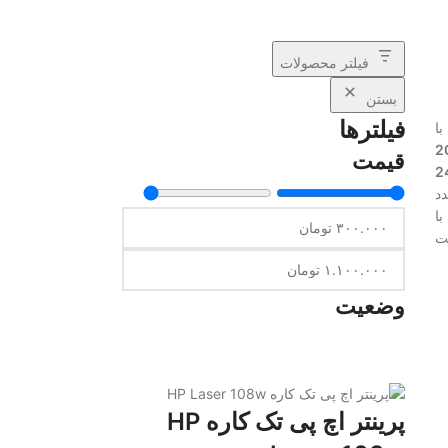
فیلتر محصولات
بستن
فیلترها
با
228 ,226 ,255
قیمت
,253 ,207 ,206
شامل 2 عدد
با
ت
وضعیت
پرینتر اچ پی تک کاره HP