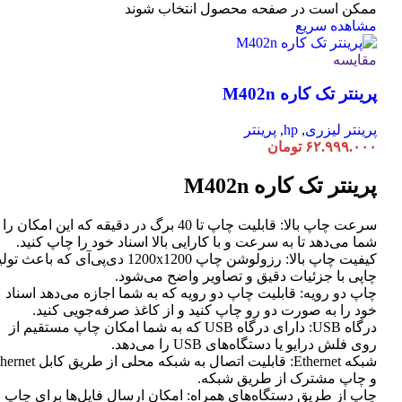
ممکن است در صفحه محصول انتخاب شوند
مشاهده سریع
مقایسه
پرینتر تک کاره M402n
پرینتر لیزری
,
hp
,
پرینتر
۶۲.۹۹۹.۰۰۰
تومان
پرینتر تک کاره M402n
سرعت چاپ بالا: قابلیت چاپ تا 40 برگ در دقیقه که این امکان ر
شما می‌دهد تا به سرعت و با کارایی بالا اسناد خود را چاپ کنید.
کیفیت چاپ بالا: رزولوشن چاپ 1200x1200 دی‌پی‌آی که باعث تو
چاپی با جزئیات دقیق و تصاویر واضح می‌شود.
چاپ دو رویه: قابلیت چاپ دو رویه که به شما اجازه می‌دهد اسناد
خود را به صورت دو رو چاپ کنید و از کاغذ صرفه‌جویی کنید.
درگاه USB: دارای درگاه USB که به شما امکان چاپ مستقیم از
روی فلش درایو یا دستگاه‌های USB را می‌دهد.
شبکه Ethernet: قابلیت اتصال به شبکه محلی از طر
و چاپ مشترک از طریق شبکه.
چاپ از طریق دستگاه‌های همراه: امکان ارسال فایل‌ها برای چاپ ا