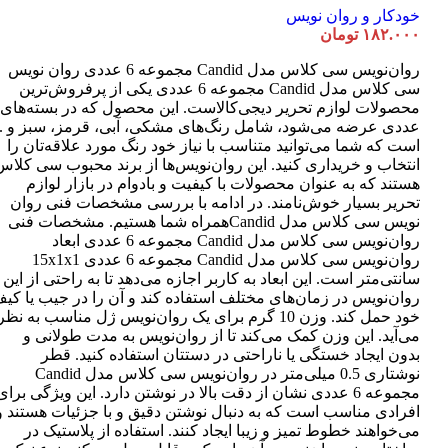
خودکار و روان نویس
۱۸۲.۰۰۰
تومان
روان‌نویس سی کلاس مدل Candid مجموعه 6 عددی روان نویس
سی کلاس مدل Candid مجموعه 6 عددی یکی از پرفروش‌ترین
عددی عرضه می‌شود، شامل رنگ‌های مشکی، آبی، قرمز، سبز و ..
است که شما می‌توانید متناسب با نیاز خود رنگ مورد علاقه‌تان را
انتخاب و خریداری کنید. این روان‌نویس‌ها از برند محبوب سی کلاس
هستند که به عنوان محصولات با کیفیت و بادوام در بازار لوازم
تحریر بسیار خوش‌نامند. در ادامه با بررسی مشخصات فنی روان
نویس سی کلاس مدل Candidهمراه شما هستیم. مشخصات فنی
روان‌نویس سی کلاس مدل Candid مجموعه 6 عددی ابعاد
روان‌نویس سی کلاس مدل Candid مجموعه 6 عددی 15x1x1
سانتی‌متر است. این ابعاد به کاربر اجازه می‌دهد تا به راحتی از این
روان‌نویس در زمان‌های مختلف استفاده کند و آن را در جیب یا کی
خود حمل کند. وزن 10 گرم برای یک روان‌نویس ژل مناسب به نظر
می‌آید. این وزن کمک می‌کند تا از روان‌نویس به مدت طولانی و
بدون ایجاد خستگی یا ناراحتی در دستتان استفاده کنید. قطر
نوشتاری 0.5 میلی‌متر در روان‌نویس سی کلاس مدل Candid
مجموعه 6 عددی نشان از دقت بالا در نوشتن دارد. این ویژگی برای
افرادی مناسب است که به دنبال نوشتن دقیق و با جزئیات هستند و
می‌خواهند خطوط تمیز و زیبا ایجاد کنند. استفاده از پلاستیک در