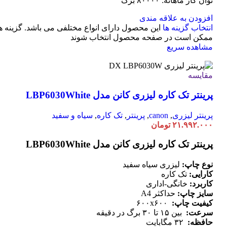
توان کار ماهانه: ۸۰۰۰۰ برگ
افزودن به علاقه مندی
انتخاب گزینه ها
این محصول دارای انواع مختلفی می باشد. گزینه ه
ممکن است در صفحه محصول انتخاب شوند
مشاهده سریع
مقایسه
پرینتر تک کاره لیزری کانن مدل LBP6030White
پرینتر لیزری
,
canon
,
پرینتر
,
تک کاره
,
سیاه و سفید
۲۱.۹۹۲.۰۰۰
تومان
پرینتر تک کاره لیزری کانن مدل LBP6030White
نوع چاپ:
لیزری سیاه سفید
کارایی:
تک کاره
کاربرد:
خانگی-اداری
سایز چاپ:
حداکثر A4
کیفیت چاپ:
۶۰۰x۶۰۰
سرعت:
بین ۱۵ تا ۳۰ برگ در دقیقه
حافظه:
۳۲ مگابایت