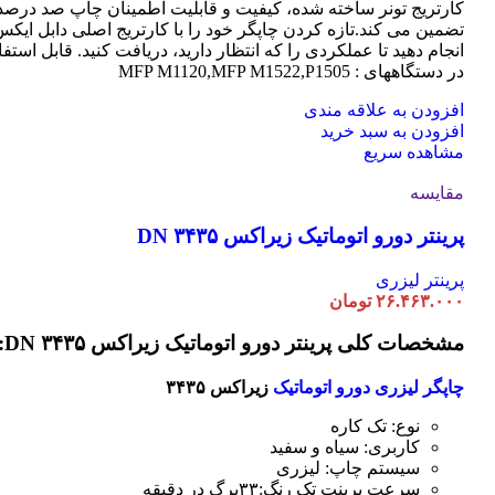
کارتریج تونر ساخته شده، کیفیت و قابلیت اطمینان چاپ صد درصد 
تضمین می کند.تازه کردن چاپگر خود را با کارتریج اصلی دابل ایک
انجام دهید تا عملکردی را که انتظار دارید، دریافت کنید. قابل استفا
در دستگاههای : MFP M1120,MFP M1522,P1505
افزودن به علاقه مندی
افزودن به سبد خرید
مشاهده سریع
مقایسه
پرینتر دورو اتوماتیک زیراکس DN ۳۴۳۵
پرینتر لیزری
۲۶.۴۶۳.۰۰۰
تومان
مشخصات کلی پرینتر دورو اتوماتیک زیراکس DN ۳۴۳۵:
چاپگر لیزری دورو اتوماتیک
زیراکس ۳۴۳۵
نوع: تک کاره
کاربری: سیاه و سفید
سیستم چاپ: لیزری
سرعت پرینت تک رنگ:۳۳برگ در دقیقه