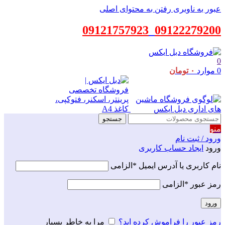
عبور به ناوبری
رفتن به محتوای اصلی
09121757923
_
09122279200
0
0
موارد
۰
تومان
جستجو
منو
ورود / ثبت نام
ورود
ایجاد حساب کاربری
نام کاربری یا آدرس ایمیل
*
الزامی
رمز عبور
*
الزامی
ورود
رمز عبور را فراموش کرده اید؟
مرا به خاطر بسپار