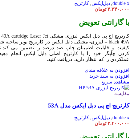
double x
,
دبل‌ایکس
,
کارتریج
۲.۳۴۰.۰۰۰
تومان
با گارانتی تعویض
کارتریج اچ پی دبل ایکس لیزری مشکی HP 49A
Jet
cartridge Laser
black 49A – لیزری- مشکی دابل ایکس در کارتریج تونر ساخته ش
کیفیت و قابلیت اطمینان چاپ صد درصد را تضمین می کند.تا
کردن چاپگر خود را با کارتریج اصلی دابل ایکس انجام دهید 
عملکردی را که انتظار دارید، دریافت کنید.
افزودن به علاقه مندی
افزودن به سبد خرید
مشاهده سریع
مقایسه
کارتریج اچ پی دبل ایکس مدل 53A
double x
,
دبل‌ایکس
,
کارتریج
۲.۴۰۰.۰۰۰
تومان
با گارانتی تعویض