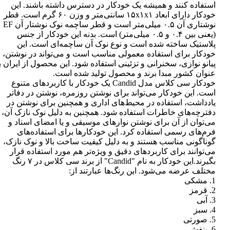
استفاده کنند و همیشه یک خودکار در دسترس داشته باشند. این
خودکار دارای ابعاد ۱۵x۱x۱ سانتی‌متر و وزن ۶۰ گرم است. قطر
نوشتاری آن ۰.۵ میلی‌متر است و قطر ساچمه نوک نوشتار آن EF
(یعنی بین ۰.۴ و ۰.۵ میلی‌متر) است. بدنه این خودکار از جنس
پلاستیک ساخته شده است و نوع نوک آن ساچمه‌ای است. این
خودکار برای استفاده معمولی مناسب است و می‌تواند در نوشتن،
پیانو نوازی، سخنرانی و تزئینی استفاده شود. این محصول از ایران ب
عنوان کشور مبدا برند و محصول تولید شده است.
خودکار سی کلاس مدل Candid یک خودکار با کاربردهای متنوع
است. این خودکار می‌تواند برای نوشتن روزمره، نوشتن در دفاتر
یادداشت، استفاده در محیط‌های اداری و همچنین برای نوشتن در
دفترچه‌های خاطرات استفاده شود. همچنین به دلیل نوک نازک آن،
می‌توان از آن برای نوشتن نوارهای موسیقی و یا امضای اسناد و
فرم‌های رسمی استفاده کرد. این خودکارها برای استفاده‌های
گوناگونی مناسب هستند و به دلیل کیفیت ساخت بالا و نوک نازک،
می‌توانند برای کاربردهای دقیق و ویژه‌تر هم مورد استفاده قرار
بگیرند.این خودکار به نام "Candid" از برند سی کلاس در ۷ رنگ
مختلف عرضه می‌شود. این رنگ‌ها عبارتند از:
1. مشکی
2. قرمز
3. آبی
4. سبز
5. صورتی
6. بنفش