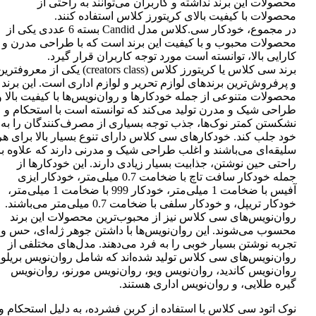
محصولات این برند نداشته و کاربران می‌توانند به راحتی از
محصولات با کیفیت بالای کریتورز کلاس استفاده کنند.
در مجموع، خودکار سی.کلاس مدل Candid بسته 6 عددی یکی از
محصولات محبوب و با کیفیت این برند است که با طراحی مدرن و
کارایی بالا، توانسته است مورد توجه کاربران قرار گیرد.
برند سی کلاس یا کریتورز کلاس (creators class) یکی از معروفتر
و پرفروش‌ترین برندهای لوازم تحریر و لوازم اداری است. این برند
محصولات متنوعی از جمله خودکارها و روان‌نویس‌ها با کیفیت بالا و
طراحی شیک و مدرن تولید می‌کند که توانسته است با استحکام و
نشکستن کمتر نوک‌ها، جذب توجه بسیاری از مصرف‌کنندگان را به
خود جلب کند. خودکارهای سی کلاس دارای تنوع بسیار بالا برای هر
سلیقه‌ای می‌باشند و اغلب طراحی شیک و مدرنی دارند که علاوه بر
راحتی حین نوشتن، جذابیت بسیار زیادی دارند. این خودکارها از
جمله خودکار سافت تاچ با ضخامت 0.7 میلی‌متر، خودکار ایزی
آفیس با ضخامت 1 میلی‌متر، خودکار 999 با ضخامت 1 میلی‌متر،
خودکار تریپل، و خودکار سلفی با ضخامت 0.7 میلی‌متر می‌باشند.
روان‌نویس‌های سی کلاس نیز از محبوب‌ترین محصولات این برند
محسوب می‌شوند. این روان‌نویس‌ها با داشتن جوهر ژله‌ای، حس و
تجربه نوشتن بسیار خوبی را به فرد می‌دهند. مدل‌های مختلفی از
روان‌نویس‌های سی کلاس تولید شده‌اند که شامل روان‌نویس بریلو،
روان‌نویس کاندید، روان‌نویس ویو، روان‌نویس مورنو، روان‌نویس
گیره طلایی، و روان‌نویس اداری هستند.
نوک اتود سی کلاس با استفاده از کربن فشرده، به دلیل استحکام و