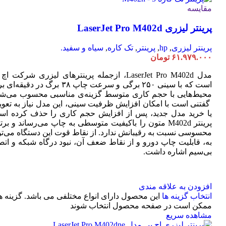
مقایسه
پرینتر لیزری LaserJet Pro M402d
پرینتر لیزری
,
hp
,
پرینتر
,
تک کاره
,
سیاه و سفید.
۶۱.۹۷۹.۰۰۰
تومان
مدل LaserJet Pro M402d، ازجمله پرینترهای لیزری شرکت ا
است که با سینی ۲۵۰ برگی و سرعت چاپ ۳۸ برگ در دقیقه
محیط‌هایی با حجم کاری متوسط گزینه‌ی مناسبی محسوب می‌شو
گفتنی است با امکان افزایش ظرفیت سینی، این مدل نیاز به تعو
یا خرید مدل جدید، پس از افزایش حجم کاری را حذف کرده اس
پرینتر M402d متون را باکیفیت متوسطی به چاپ می‌رساند و بر
محسوسی نسبت به رقیبانش ندارد. از نقاط قوت این دستگاه می‌تو
به، قابلیت چاپ دورو و از نقاط ضعف آن، نبود درگاه شبکه و اتص
بی‌سیم اشاره داشت.
افزودن به علاقه مندی
انتخاب گزینه ها
این محصول دارای انواع مختلفی می باشد. گزینه ه
ممکن است در صفحه محصول انتخاب شوند
مشاهده سریع