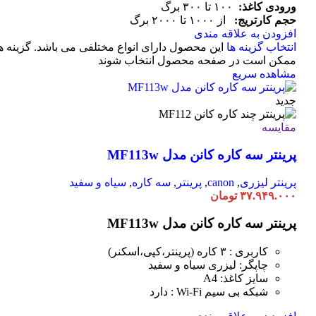
ورودی کاغذ:
۱۰۰ تا ۳۰۰ برگ
حجم کارتریج:
از ۱۰۰۰ تا ۲۰۰۰ برگ
افزودن به علاقه مندی
انتخاب گزینه ها
این محصول دارای انواع مختلفی می باشد. گزینه ه
ممکن است در صفحه محصول انتخاب شوند
مشاهده سریع
جدید
مقایسه
پرینتر سه کاره کانن مدل MF113w
پرینتر لیزری
,
canon
,
پرینتر
,
سه کاره
,
سیاه و سفید
۳۷.۹۴۹.۰۰۰
تومان
پرینتر سه کاره کانن مدل MF113w
کاربری : ۳ کاره (پرینتر،کپی،اسکنر)
چاپگر: لیزری سیاه و سفید
سایز کاغذ: A4
شبکه بی سیم Wi-Fi : دارد