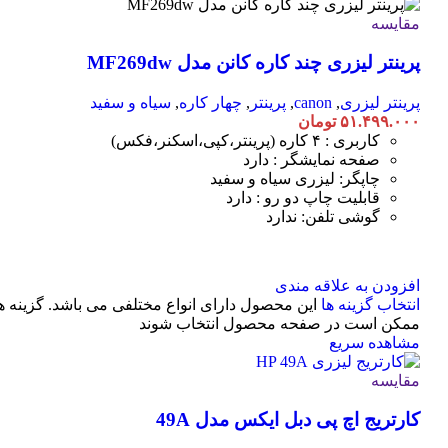
مقایسه
پرینتر لیزری چند کاره کانن مدل MF269dw
پرینتر لیزری
,
canon
,
پرینتر
,
چهار کاره
,
سیاه و سفید
۵۱.۴۹۹.۰۰۰
تومان
کاربری : ۴ کاره (پرینتر،کپی،اسکنر،فکس)
صفحه نمایشگر : دارد
چاپگر: لیزری سیاه و سفید
قابلیت چاپ دو رو : دارد
گوشی تلفن: ندارد
افزودن به علاقه مندی
انتخاب گزینه ها
این محصول دارای انواع مختلفی می باشد. گزینه ه
ممکن است در صفحه محصول انتخاب شوند
مشاهده سریع
مقایسه
کارتریج اچ پی دبل ایکس مدل 49A