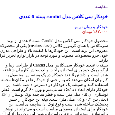
مقایسه
خودکار سی.کلاس مدل candid بسته 6 عددی
خودکار و روان نویس
۱۸۲.۰۰۰
تومان
محصول خودکار سی.کلاس مدل Candid بسته 6 عددی از برند
سی.کلاس یا همان کریتورز کلاس (creators class) یکی از محصو
معروف این برند است. این خودکارها با کیفیت بالا و طراحی مدرن
خود، جزو محصولات محبوب و مورد توجه در بازار لوازم تحریر قرا
دارند.
بسته 6 عددی خودکار سی.کلاس مدل Candid از طراحی زیبا و
ارگونومیک خود برای استفاده راحت و لذت‌بخش کاربران شناخته
شده است. با داشتن 6 عدد خودکار در یک بسته، این محصول به
کاربران امکان می‌دهد که به راحتی از خودکارها در مکان‌ها مختلف
استفاده کنند و همیشه یک خودکار در دسترس داشته باشند. این
خودکار دارای ابعاد ۱۵x۱x۱ سانتی‌متر و وزن ۶۰ گرم است. قطر
نوشتاری آن ۰.۵ میلی‌متر است و قطر ساچمه نوک نوشتار آن EF
(یعنی بین ۰.۴ و ۰.۵ میلی‌متر) است. بدنه این خودکار از جنس
پلاستیک ساخته شده است و نوع نوک آن ساچمه‌ای است. این
خودکار برای استفاده معمولی مناسب است و می‌تواند در نوشتن،
پیانو نوازی، سخنرانی و تزئینی استفاده شود. این محصول از ایران ب