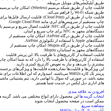
طریق اپلیکیشن‌های موبایل مربوطه.
قابلیت چاپ از طریق شبکه بی‌سیم (Wireless): امکان چاپ ب
طریق شبکه Wi-Fi را فراهم می‌کند.
قابلیت چاپ از طریق ابر (Cloud Print): قابلیت ارسال فایل‌ها برای
چاپ مستقیم از سرویس‌های ابری مانند Google Cloud Print.
قابلیت چاپ از طریق درگاه NFC: قابلیت اتصال سریع و بی‌سیم با
دستگاه‌های مجهز به NFC برای چاپ سریع و آسان.
قابلیت چاپ از طریق درگاه AirPrint: امکان چاپ مستقیم از
دستگاه‌های Apple با استفاده از تکنولوژی AirPrint.
قابلیت چاپ از طریق درگاه Mopria: امکان چاپ مستقیم از
دستگاه‌های مجهز به استاندارد Mopria.
قابلیت استفاده از کارتریج‌های با ظرفیت بالا: این پرینتر قابلیت
استفاده از کارتریج‌های با ظرفیت بالا را دارد که به شما امکان چاپ
بیشتری را می‌دهد و نیاز به تعویض کارتریج کمتری دارید.
این ویژگی‌ها و قابلیت‌ها نشان‌دهنده قابلیت‌ها و ویژگی‌های برجسته
پرینتر تک کاره M402n می‌باشند. امیدوارم که این اطلاعات برای 
مفید باشد. در صورتی که سوال یا ابهامی دارید، تیم پشتیبانی ماشی
های اداری دبل ایکس در خدمت شما هستم.
افزودن به علاقه مندی
انتخاب گزینه ها
این محصول دارای انواع مختلفی می باشد. گزینه ه
ممکن است در صفحه محصول انتخاب شوند
مشاهده سریع