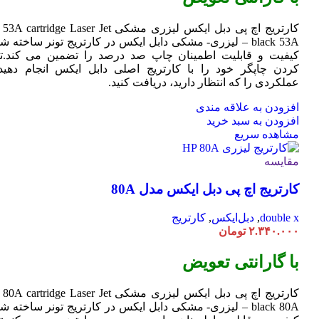
کارتریج اچ پی دبل ایکس لیزری مشکی HP 53A
Jet
cartridge Laser
black 53A – لیزری- مشکی دابل ایکس در کارتریج تونر ساخته ش
کیفیت و قابلیت اطمینان چاپ صد درصد را تضمین می کند.تا
کردن چاپگر خود را با کارتریج اصلی دابل ایکس انجام دهید 
عملکردی را که انتظار دارید، دریافت کنید.
افزودن به علاقه مندی
افزودن به سبد خرید
مشاهده سریع
مقایسه
کارتریج اچ پی دبل ایکس مدل 80A
double x
,
دبل‌ایکس
,
کارتریج
۲.۳۴۰.۰۰۰
تومان
با گارانتی تعویض
کارتریج اچ پی دبل ایکس لیزری مشکی HP 80A
Jet
cartridge Laser
black 80A – لیزری- مشکی دابل ایکس در کارتریج تونر ساخته ش