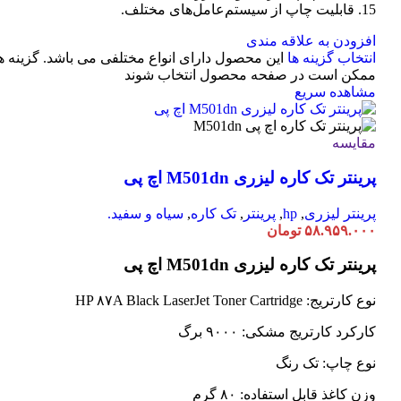
15. قابلیت چاپ از سیستم‌عامل‌های مختلف.
افزودن به علاقه مندی
انتخاب گزینه ها
این محصول دارای انواع مختلفی می باشد. گزینه ه
ممکن است در صفحه محصول انتخاب شوند
مشاهده سریع
مقایسه
پرینتر تک کاره لیزری M501dn اچ پی
پرینتر لیزری
,
hp
,
پرینتر
,
تک کاره
,
سیاه و سفید.
۵۸.۹۵۹.۰۰۰
تومان
پرینتر تک کاره لیزری M501dn اچ پی
نوع کارتریج: HP ۸۷A Black LaserJet Toner Cartridge
کارکرد کارتریج مشکی: ۹۰۰۰ برگ
نوع چاپ: تک رنگ
وزن کاغذ قابل استفاده: ۸۰ گرم