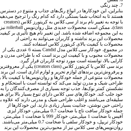
7. چند رنگی
بنابراین، این خودکارها در انواع رنگ‌های جذاب و متنوع در دسترس
هستند تا به انتخاب شما بستگی دارد که کدام رنگ را ترجیح می‌دهید
با توجه به تغییر نام برند از سی.کلاس به کریتورز کلاس (creators
class)، ممکن است محصولات جدیدی مثل روان‌نویس rollerball نیز
به این مجموعه اضافه شده باشد. این تغییر نام هیچ تأثیری بر کیفی
محصولات این برند نداشته و کاربران می‌توانند به راحتی از
محصولات با کیفیت بالای کریتورز کلاس استفاده کنند.
در مجموع، خودکار سی.کلاس مدل Candid بسته 6 عددی یکی از
محصولات محبوب و با کیفیت این برند است که با طراحی مدرن و
کارایی بالا، توانسته است مورد توجه کاربران قرار گیرد.
برند سی کلاس یا کریتورز کلاس (creators class) یکی از معروفتر
و پرفروش‌ترین برندهای لوازم تحریر و لوازم اداری است. این برند
محصولات متنوعی از جمله خودکارها و روان‌نویس‌ها با کیفیت بالا و
طراحی شیک و مدرن تولید می‌کند که توانسته است با استحکام و
نشکستن کمتر نوک‌ها، جذب توجه بسیاری از مصرف‌کنندگان را به
خود جلب کند. خودکارهای سی کلاس دارای تنوع بسیار بالا برای هر
سلیقه‌ای می‌باشند و اغلب طراحی شیک و مدرنی دارند که علاوه بر
راحتی حین نوشتن، جذابیت بسیار زیادی دارند. این خودکارها از
جمله خودکار سافت تاچ با ضخامت 0.7 میلی‌متر، خودکار ایزی
آفیس با ضخامت 1 میلی‌متر، خودکار 999 با ضخامت 1 میلی‌متر،
خودکار تریپل، و خودکار سلفی با ضخامت 0.7 میلی‌متر می‌باشند.
روان‌نویس‌های سی کلاس نیز از محبوب‌ترین محصولات این برند