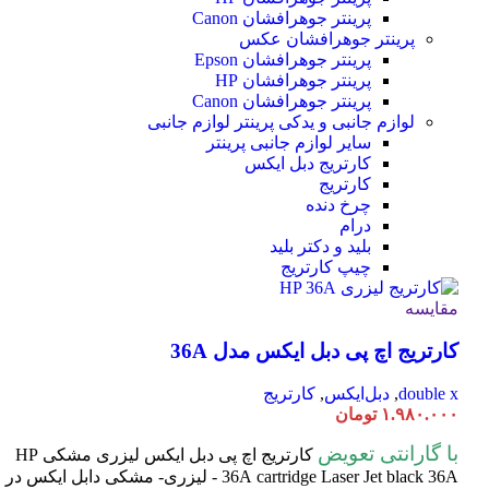
پرینتر جوهرافشان Canon
پرینتر جوهرافشان عکس
پرینتر جوهرافشان Epson
پرینتر جوهرافشان HP
پرینتر جوهرافشان Canon
لوازم جانبی و یدکی پرینتر
لوازم جانبی
سایر لوازم جانبی پرینتر
کارتریج دبل ایکس
کارتریج
چرخ دنده
درام
بلید و دکتر بلید
چیپ کارتریج
مقایسه
کارتریج اچ پی دبل ایکس مدل 36A
double x
,
دبل‌ایکس
,
کارتریج
۱.۹۸۰.۰۰۰
تومان
با گارانتی تعویض
کارتریج اچ پی دبل ایکس لیزری مشکی HP
cartridge Laser
36A
Jet black 36A - لیزری- مشکی دابل ایکس در