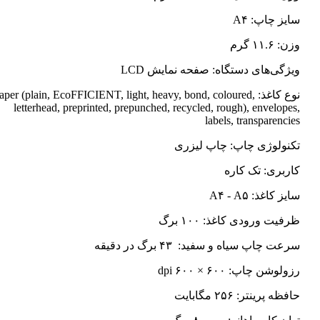
سایز چاپ: A۴
وزن: ۱۱.۶ گرم
ویژگی‌های دستگاه: صفحه نمایش LCD
نوع کاغذ: Paper (plain, EcoFFICIENT, light, heavy, bond, coloured
letterhead, preprinted, prepunched, recycled, rough), envelopes,
labels, transparencies
تکنولوژی چاپ: چاپ لیزری
کاربری: تک کاره
سایز کاغذ: A۴ - A۵
ظرفیت ورودی کاغذ: ۱۰۰ برگ
سرعت چاپ سیاه و سفید: ۴۳ برگ در دقیقه
رزولوشن چاپ: ۶۰۰ × ۶۰۰ dpi
حافظه پرینتر: ۲۵۶ مگابایت