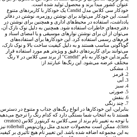
عنوان کشور مبدا برند و محصول تولید شده است.
خودکار سی کلاس مدل Candid یک خودکار با کاربردهای متنوع
است. این خودکار می‌تواند برای نوشتن روزمره، نوشتن در دفاتر
یادداشت، استفاده در محیط‌های اداری و همچنین برای نوشتن در
دفترچه‌های خاطرات استفاده شود. همچنین به دلیل نوک نازک آن،
می‌توان از آن برای نوشتن نوارهای موسیقی و یا امضای اسناد و
فرم‌های رسمی استفاده کرد. این خودکارها برای استفاده‌های
گوناگونی مناسب هستند و به دلیل کیفیت ساخت بالا و نوک نازک،
می‌توانند برای کاربردهای دقیق و ویژه‌تر هم مورد استفاده قرار
بگیرند.این خودکار به نام "Candid" از برند سی کلاس در ۷ رنگ
مختلف عرضه می‌شود. این رنگ‌ها عبارتند از:
1. مشکی
2. قرمز
3. آبی
4. سبز
5. صورتی
6. بنفش
7. چند رنگی
بنابراین، این خودکارها در انواع رنگ‌های جذاب و متنوع در دسترس
هستند تا به انتخاب شما بستگی دارد که کدام رنگ را ترجیح می‌دهید
با توجه به تغییر نام برند از سی.کلاس به کریتورز کلاس (creators
class)، ممکن است محصولات جدیدی مثل روان‌نویس rollerball نیز
به این مجموعه اضافه شده باشد. این تغییر نام هیچ تأثیری بر کیفی